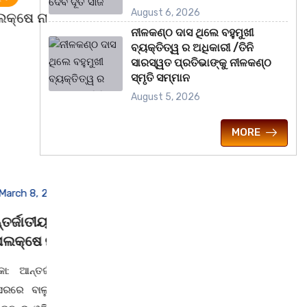
August 6, 2026
ନୀଳକଣ୍ଠ ଦାସ ଥିଲେ ବହୁମୁଖୀ
ବ୍ୟକ୍ତିତ୍ୱ ର ଅଧିକାରୀ /ତିନି
ସାରସ୍ୱତ ପ୍ରତିଭାଙ୍କୁ ନୀଳକଣ୍ଠ
ସ୍ମୃତି ସମ୍ମାନ
August 5, 2026
MORE
March 8, 2026
M
ବିଶ୍ଵ ମହିଳା ଦିବସକୁ ନେଇ
ଧର୍
’
ଏସବିଆଇ, ରାମଜୀ ଫାଉଣ୍ଡେସନ
ତରଫର
ତରଫରୁ ଜରାୟୁ କର୍କଟ ରୋଗ
ସ ପାଳନ
କଳାହାଣ
ସଚେତନତା ଶିବିର
ତୀ କଳା
କଳାହା