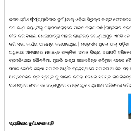
କଳାହାଣ୍ଡି,୧୫|୪(ପ୍ୟାରିଲାଲ ଦୁର୍ଗା):ଅଲ୍ ଓଡ଼ିଶା ସିଡୁଲ୍ଡ କାଷ୍ଟ ଫେ
ତମ ଜନ୍ମ ଜୟନ୍ତୀକୁ ମହାସମାରୋହରେ ପାଳନ କରାଯାଇଛି |ଲାଞ୍ଜିଗଡ ବ୍ଳକର
ଗୀତ କରି ବିଶାଲ ଶୋଭାଯାତ୍ରା ବାହାରି ଲାଞ୍ଜିଗଡ଼ ଜଗନ୍ନାଥପୁର ଏନଭିଏନ
କରି ସଭା କାର୍ଯ୍ୟ ଆରମ୍ଭ କରଯାଇଥିଲା | ମଞ୍ଚାସୀନ ଥିଲେ ଅଲ୍ ଓଡ଼ିଶା
ଅଧିକାରୀ ହୀମସାଗର ମହାନନ୍ଦ ବାଲ୍ମିକୀ ସମାଜ ଜିଲ୍ଲା ସଭାପତି ହୃଷିକେ
ବ୍ରଜକିଶୋର କୌଶଳିଆ, ମୁରଲି ବାତ୍ରା ସଭାପତିତ୍ବ କରିଥିବା ବେଳେ ବୈ
ସମାଜ କେମିତି ଶିକ୍ଷା ସମାଜିକ ଆର୍ଥିକ ବ୍ୟବସ୍ଥାରେ ସମାନତା ଆଣିବା ସହ 
ଆମ୍ବେଦକର ଙ୍କ ସ୍ଵପ୍ନ କୁ ସାକାର କରିବା ଦେଶର ସମସ୍ତ ନାଗରିକଙ୍କ ଦା
ରାମେଶ୍ବର ନାଏକ ସହ ଛତ୍ରପୁରର ସମସ୍ତ ଯୁବ ସାଥିମାନେ ପରିଚାଳନା କରି
ପ୍ୟାରିଲାଲ ଦୁର୍ଗା,କଳାହାଣ୍ଡି