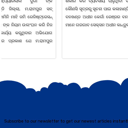
ଶିକାର କରି ବ୍ୟବସାୟ ଚାଲୁଥିବା ସମ୍ପର୍କରେ
ସ୍ଥିତ କାର୍ଯ୍ୟା
କୌଣସି ସୂତ୍ରରୁ ସୂଚନା ପାଇ କଳାହାଣ୍ଡି ଉତ୍ତର
-2026 ଆବାହକ
ବନଖଣ୍ଡ ଅଧୀନ କେଗାଁ ରେଞ୍ଜର ବନ କର୍ମଚାରୀ
ସଂଯୋଜନା ଓ ସଭ
ମାନେ ଗରଗାବ ସେକ୍ସନ ଅଧୀନ କାନ୍ଦୁଲଝର
ଯାଇଛି l ମହିଳା 
Subscribe to our newsletter to get our newest articles instantl