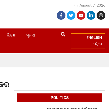
Fri, August 7, 2026
ଶିକ୍ଷା
ସୃଜନୀ
ENGLISH
ଓଡ଼ିଆ
ଦକର
POLITICS