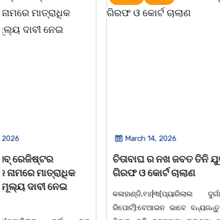
March 14, 2026
March 8, 
ଚିତାବାଘ ର ନଖ ଜବତ ତିନି ଯୁବକ
ସଶକ୍ତ ଓଡିଶା
ଗିରଫ ଓ କୋର୍ଟ ଚାଲାଣ
ଦିବସ ଅନୁଷ୍ଠ
କଳାହାଣ୍ଡି,୧୪|୩(ପ୍ୟାରିଲାଲ ଦୁର୍ଗା ଙ୍କ
ଭୁବନେଶ୍ୱର, 08
ରିପୋର୍ଟ):ବେଆଇନ ଭାବେ ବନ୍ୟଜନ୍ତୁ ଙ୍କ ର
"ସଶକ୍ତ ଓଡିଶା