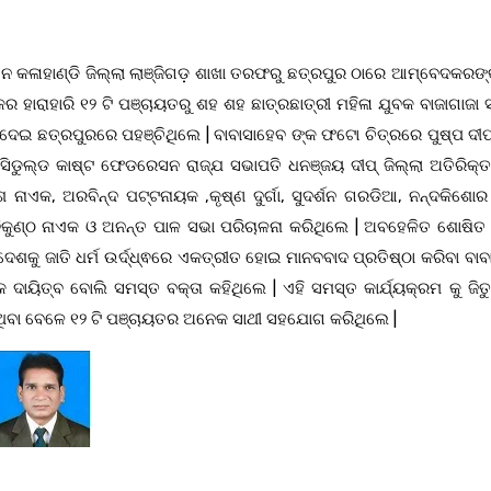
ଡରେସନ କଳାହାଣ୍ଡି ଜିଲ୍ଲା ଲାଞ୍ଜିଗଡ଼ ଶାଖା ତରଫରୁ ଛତ୍ରପୁର ଠାରେ ଆମ୍ବେଦକର
 ହାରାହାରି ୧୨ ଟି ପଞ୍ଚାୟତରୁ ଶହ ଶହ ଛାତ୍ରଛାତ୍ରୀ ମହିଳା ଯୁବକ ବାଜାଗାଜା 
 ଦେଇ ଛତ୍ରପୁରରେ ପହଞ୍ଚିଥିଲେ | ବାବାସାହେବ ଙ୍କ ଫଟୋ ଚିତ୍ରରେ ପୁଷ୍ପ ଦୀପ୍
 ସିଡୁଲ୍ଡ କାଷ୍ଟ ଫେଡରେସନ ରାଜ୍ଯ ସଭାପତି ଧନଞ୍ଜୟ ଦୀପ୍ ଜିଲ୍ଲା ଅତିରିକ୍ତ 
ଶ ନାଏକ, ଅରବିନ୍ଦ ପଟ୍ଟନାୟକ ,କୃଷ୍ଣ ଦୁର୍ଗା, ସୁଦର୍ଶନ ଗରଡିଆ, ନନ୍ଦକିଶୋର
କୁଣ୍ଠ ନାଏକ ଓ ଅନନ୍ତ ପାଳ ସଭା ପରିଚାଳନା କରିଥିଲେ | ଅବହେଳିତ ଶୋଷିତ 
ଦେଶକୁ ଜାତି ଧର୍ମ ଉର୍ଦ୍ଧ୍ଵରେ ଏକତ୍ରୀତ ହୋଇ ମାନବବାଦ ପ୍ରତିଷ୍ଠା କରିବା ବା
ୟିତ୍ବ ବୋଲି ସମସ୍ତ ବକ୍ତା କହିଥିଲେ | ଏହି ସମସ୍ତ କାର୍ଯ୍ୟକ୍ରମ କୁ ଜିତୁ 
ଥିବା ବେଳେ ୧୨ ଟି ପଞ୍ଚାୟତର ଅନେକ ସାଥୀ ସହଯୋଗ କରିଥିଲେ |