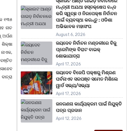
ସ୍କାଉଟ ଆଣ୍ଡ ଗାଇଡ଼ ନିର୍ବାଚନରେ
ମନ୍ତ୍ରୀ ଅଯଥା ହସ୍ତକ୍ଷେପ ବନ୍ଦ
କରି ସ୍ୱଚ୍ଛ ଓ ନିରପେକ୍ଷ ନିର୍ବାଚନ
ଙ୍କ ୧୩୫
ପାଇଁ ବ୍ୟବସ୍ଥା କରନ୍ତୁ : ଓଡିଶା
ଅଭିଭାବକ ମହାସଂଘ
ସହ ନାଚ
August 6, 2026
 ଅର୍ପଣ
ଜୟଦେବ ନିର୍ବାଚନ ମଣ୍ଡଳୀରେ ବିଜୁ
ଶିକ୍ଷା
ପ୍ରେମିଙ୍କ ବିରାଟ ବାଇକ୍
 ନାଏକ,
ଶୋଭାଯାତ୍ରା
ବଞ୍ଚିତ
April 17, 2026
ବାସାହେବ
ଜୟଦେବ ବିଜେପି ପକ୍ଷରୁ ମିଶ୍ରଣ
ବାତ୍ରା
ପର୍ବନାଏବ ସରପଞ୍ଚ ସମେତ ମିଶିଲେ
ୱାର୍ଡ ସଭ୍ୟ/ସଭ୍ୟା
April 17, 2026
ଜନଗଣନା କାର୍ଯ୍ୟକ୍ରମ ପାଇଁ ନିଯୁକ୍ତି
ପତ୍ର ପ୍ରଦାନ
April 12, 2026