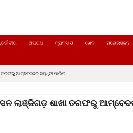
୍ତର୍ଜାତୀୟ
ଅପରାଧ
ବ୍ୟବସାୟ
ଖେଳ
ମନୋରଞ୍ଜନ
ାଖା ତରଫରୁ ଆମ୍ବେଦକର ଜୟନ୍ତୀ ପାଲିତ
ରେସନ ଲାଞ୍ଜିଗଡ଼ ଶାଖା ତରଫରୁ ଆମ୍ବେ