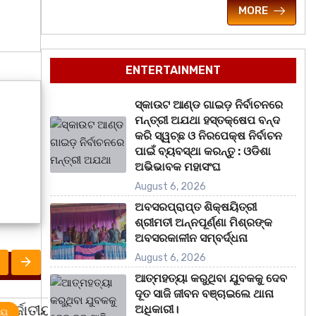
MORE
ENTERTAINMENT
ସ୍କାଉଟ ଆଣ୍ଡ ଗାଇଡ଼ ନିର୍ବାଚନରେ
ମନ୍ତ୍ରୀ ଅଯଥା ହସ୍ତକ୍ଷେପ ବନ୍ଦ
କରି ସ୍ୱଚ୍ଛ ଓ ନିରପେକ୍ଷ ନିର୍ବାଚନ
ପାଇଁ ବ୍ୟବସ୍ଥା କରନ୍ତୁ : ଓଡିଶା
ଅଭିଭାବକ ମହାସଂଘ
August 6, 2026
ଅବସରପ୍ରାପ୍ତ ଶିକ୍ଷୟିତ୍ରୀ
ଶ୍ରୀମତୀ ଅନ୍ନପୂର୍ଣ୍ଣା ମିଶ୍ରଙ୍କ
ଅବସରକାଳୀନ ସମ୍ବର୍ଦ୍ଧନା
August 6, 2026
ଆତ୍ମହତ୍ୟା କରୁଥିବା ଯୁବକକୁ ଦେବ
ଦୂତ ସାଜି ଜୀବନ ବଞ୍ଚାଇଲେ ଥାନା
ଅଧିକାରୀ।
ରାଜ୍ୟ
ରାଜ୍