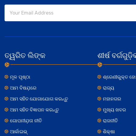
ତ୍ୱରିତ ଲିଙ୍କ
ଶୀର୍ଷ ବର୍ଗଗୁଡ଼ି
ମୂଳ ପୃଷ୍ଠା
ଶ୍ରେଣୀଭୁକ୍ତ ହ
ଆମ ବିଷଯ଼ରେ
ରାଜ୍ୟ
ଆମ ସହିତ ଯୋଗାଯୋଗ କରନ୍ତୁ
ମହାନଗର
ଆମ ସହିତ ବିଜ୍ଞାପନ କରନ୍ତୁ
ମୁଖ୍ୟ ଖବର
ଗୋପନୀଯ଼ତା ନୀତି
ରାଜନୀତି
ଆର୍କାଇଭ୍
ଶିକ୍ଷା