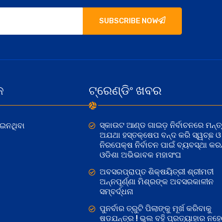
SUBSCRIBE NOW
କ
ଟ୍ରେଣ୍ଡିଂ ଖବର
ସ୍କାଉଟ ଆଣ୍ଡ ଗାଇଡ଼ ନିର୍ବାଚନରେ ମନ୍ତ୍
ୋଇନଥିବା
ଅଯଥା ହସ୍ତକ୍ଷେପ ବନ୍ଦ କରି ସ୍ୱଚ୍ଛ ଓ
ନିରପେକ୍ଷ ନିର୍ବାଚନ ପାଇଁ ବ୍ୟବସ୍ଥା କରନ୍
ଓଡିଶା ଅଭିଭାବକ ମହାସଂଘ
ଅବସରପ୍ରାପ୍ତ ଶିକ୍ଷୟିତ୍ରୀ ଶ୍ରୀମତୀ
ଅନ୍ନପୂର୍ଣ୍ଣା ମିଶ୍ରଙ୍କ ଅବସରକାଳୀନ
ସମ୍ବର୍ଦ୍ଧନା
ପୁନର୍ବାର ତ୍ରୁଟି ପିଲାଙ୍କୁ ମୂର୍ଖ କରିବାକୁ
ଷଡଯନ୍ତ୍ର ! ଭୁଲ ବହି ପ୍ରତ୍ୟାହାର ନହ