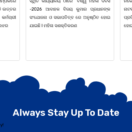
ଳୟ ଠାରେ "ବିଶ୍ୱ ମହିଳା ଦିବସ
ନିକେତନ ର ଓଡ଼ିଆ ଅସ୍ମିତା ଉପରେ 
 ବିଜୟ କୁମାର ପ୍ରଧାନଙ୍କ
ନାଟକ "ଖାଣ୍ଟି ସୁନା" ଗୈ।ରୀ ସାଂସ
ାପତିତ୍ବ ରେ ଅନୁଷ୍ଠିତ ହୋଇ
ପ୍ରତିଷ୍ଠାନ, ଖୋର୍ଦ୍ଧା ଆନୁକୁଲ୍ୟରେ 
ସଶକ୍ତିକରଣ
ହୋଇଯାଇଛି। ଡ଼ଃ ପ୍ରଦୀପ ଭୈମିକ ଙ୍କ
Always Stay Up To Date
y!