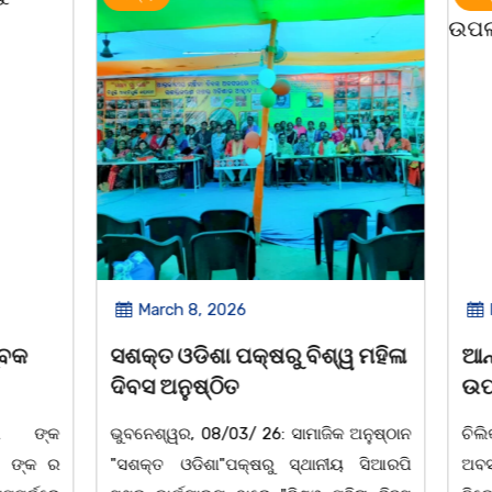
2026
March 8, 2026
 ପକ୍ଷରୁ ବିଶ୍ୱ ମହିଳା
ଆନ୍ତର୍ଜାତୀୟ ମହିଳା ଦିବସ
ିତ
ଉପଲକ୍ଷେ ନାଟକ ‘ଖାଣ୍ଟି ସୁନା
/03/ 26: ସାମାଜିକ ଅନୁଷ୍ଠାନ
ଚିଲିକା: ଆନ୍ତର୍ଜାତୀୟ ମହିଳା ଦିବ
"ପକ୍ଷରୁ ସ୍ଥାନୀୟ ସିଆରପି
ଅବସରରେ ବାଲୁଗାଁସ୍ଥିତ ମା' ଭଗବ