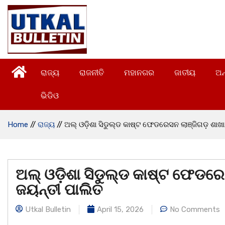
ରାଜ୍ୟ
ରାଜନୀତି
ମହାନଗର
ଜାତୀୟ
ଅନ
ଭିଡିଓ
Home
//
ରାଜ୍ୟ
//
ଅଲ୍ ଓଡ଼ିଶା ସିଡୁଲ୍ଡ କାଷ୍ଟ ଫେଡରେସନ ଲାଞ୍ଜିଗଡ଼ ଶ
ଅଲ୍ ଓଡ଼ିଶା ସିଡୁଲ୍ଡ କାଷ୍ଟ ଫେଡ
ଜୟନ୍ତୀ ପାଲିତ
Utkal Bulletin
April 15, 2026
No Comments