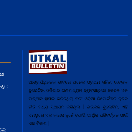
ରୀ
ଆଶ୍ଚର୍ଯ୍ଯ଼ଜନକ ଭାବରେ ଅନେକ ପ୍ରଥମ ସହିତ, ଉତ୍କଳ
ତୁ :
ବୁଲେଟିନ, ଓଡ଼ିଶାର ଗଣମାଧ୍ଯ଼ମ ବ୍ଯ଼ବସାଯ଼ରେ କେବଳ ଏକ
ଉତ୍ଥାନ ହାସଲ କରିନଥିଲା ବରଂ ଓଡ଼ିଆ ରିପୋର୍ଟିଂରେ ନୂତନ
ନୀତି ମଧ୍ଯ଼ ସ୍ଥାପନ କରିଥିଲା | ଉତ୍କଳ ବୁଲେଟିନ, ଏହି
ସମଯ଼ରେ ଏକ କାଗଜ ନୁହେଁ ତଥାପି ଆର୍ଥିକ ପରିବର୍ତ୍ତନ ପାଇଁ
ଏକ ବିକାଶ |
େଲେ