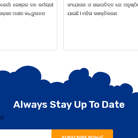
ାପତିତ୍ବ ରେ ଅନୁଷ୍ଠିତ ହୋଇ
ପ୍ରତିଷ୍ଠାନ, ଖୋର୍ଦ୍ଧା ଆନୁକୁଲ୍ୟରେ 
ସଶକ୍ତିକରଣ
ହୋଇଯାଇଛି। ଡ଼ଃ ପ୍ରଦୀପ ଭୈମିକ ଙ୍କ
Always Stay Up To Date
y!
SUBSCRIBE NOW