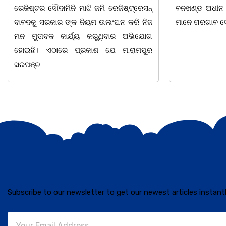
ବନଖଣ୍ଡ ଅଧୀନ କେଗାଁ ରେଞ୍ଜର ବନ କର୍ମଚାରୀ
ସଂଯୋଜନା ଓ ସଭ
ମାନେ ଗରଗାବ ସେକ୍ସନ ଅଧୀନ କାନ୍ଦୁଲଝର
ଯାଇଛି l ମହିଳା 
Subscribe to our newsletter to get our newest articles instantl