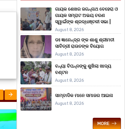
ଗାୟକ ଶେଖର ଜଗନ୍ନାଥ ବେହେରା ଓ
ଗାୟକ ସମ୍ରାଟ ଅଭୟ ଚରଣ
ସ୍ୱାଇଁଙ୍କ ଶ୍ରଦ୍ଧାଞ୍ଚଳୀ ସଭା |
August 8, 2026
ଡଃ ଜ୍ଞାନେନ୍ଦ୍ର ଙ୍କ ଶାଶୁ ଶ୍ରୀମତୀ
ସାବିତ୍ରୀ ରାଉତଙ୍କ ବିୟୋଗ
August 8, 2026
ବନ୍ୟା ବିପନ୍ନଙ୍କୁ ଶୁଖିଲା ଖାଦ୍ୟ
ବଣ୍ଟନ
August 8, 2026
ସାମ୍ବାଦିକ ମାନେ ସମାଜର ଆଇନା
August 8, 2026
ରାଜ୍ୟ
ରାଜ୍
MORE