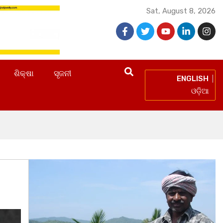
Sat, August 8, 2026
ଶିକ୍ଷା
ସୃଜନୀ
ENGLISH
ଓଡ଼ିଆ