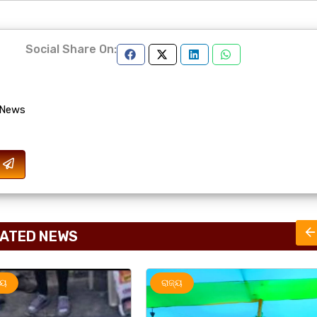
Social Share On:
 News
ATED NEWS
ରାଜ୍ୟ