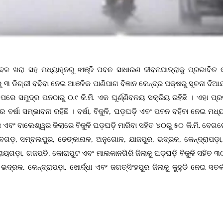
୍ରବଳ ଖରା ସହ ମଧ୍ୟାହ୍ନରୁ ଝାଞ୍ଜି ପବନ ସାଧାରଣ ଜୀବନଯାତ୍ରାକୁ ପ୍ରଭାବିତ କ
 ଡିଗ୍ରୀ ବଢିବା ନେଇ ଆଞଳିକ ପାଣିପାଗ ବିଜ୍ଞାନ କେନ୍ଦ୍ର ପକ୍ଷରୁ ସୂଚନା ଦିଆ
 ସମୁଦ୍ର ପନଠାରୁ ୦.୯ କି.ମି. ଏକ ଘୂର୍ଣ୍ଣିବଳୟ ସକ୍ରିୟ ରହିଛି । ଏହା ପ୍
ର୍ଷା ସମ୍ଭାବନା ରହିଛି । ବର୍ଷା, ବିଜୁଳି, ଘଡ଼ଘଡ଼ି ଏବଂ ପବନ ବହିବା ନେଇ ମଧ୍
ଜ ଏବଂ ବାଲେଶ୍ୱର ଜିଲାରେ ବିଜୁଳି ଘଡ଼ଘଡ଼ି ମାରିବା ସହିତ ୪୦ରୁ ୫୦ କି.ମି. ବେଗ
, ଦେବଗଡ଼, ସମ୍ବଲପୁର, ଢେଙ୍କାନାଳ, ଅନୁଗୋଳ, ଯାଜପୁର, ଭଦ୍ରକ, କେନ୍ଦ୍ରାପଡ଼ା
ି, ରାୟଗଡ଼ା, ଗଜପତି, କୋରାପୁଟ ଏବଂ ମାଲକାନଗିରି ଜିଲାକୁ ଘଡ଼ଘଡ଼ି ବିଜୁଳି ସହିତ 
୍ରକ, କେନ୍ଦ୍ରାପଡ଼ା, ଖୋର୍ଦ୍ଧା ଏବଂ ଜଗତ୍ସିଂହପୁର ଜିଲାକୁ କୁହୁଡି ନେଇ ସତର୍