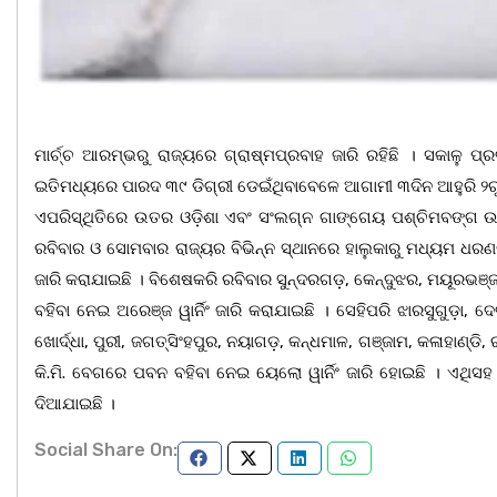
ମାର୍ଚ୍ଚ ଆରମ୍ଭରୁ ରାଜ୍ୟରେ ଗ୍ରାଷ୍ମପ୍ରବାହ ଜାରି ରହିଛି । ସକାଳୁ ପ
ଇତିମଧ୍ୟରେ ପାରଦ ୩୯ ଡିଗ୍ରୀ ଡେଇଁଥିବାବେଳେ ଆଗାମୀ ୩ଦିନ ଆହୁରି ୨ରୁ ୩
ଏପରିସ୍ଥିତିରେ ଉତର ଓଡ଼ିଶା ଏବଂ ସଂଲଗ୍ନ ଗାଙ୍ଗେୟ ପଶ୍ଚିମବଙ୍ଗ ଉପରେ
ରବିବାର ଓ ସୋମବାର ରାଜ୍ୟର ବିଭିନ୍ନ ସ୍ଥାନରେ ହାଲୁକାରୁ ମଧ୍ୟମ ଧରଣର ବ
ଜାରି କରାଯାଇଛି । ବିଶେଷକରି ରବିବାର ସୁନ୍ଦରଗଡ଼, କେନ୍ଦୁଝର, ମୟୂରଭଞ୍
ବହିବା ନେଇ ଅରେଞ୍ଜ ୱାର୍ନିଂ ଜାରି କରାଯାଇଛି । ସେହିପରି ଝାରସୁଗୁଡ଼ା
ଖୋର୍ଦ୍ଧା, ପୁରୀ, ଜଗତ୍ସିଂହପୁର, ନୟାଗଡ଼, କନ୍ଧମାଳ, ଗଞ୍ଜାମ, କଳାହାଣ୍ଡ
କି.ମି. ବେଗରେ ପବନ ବହିବା ନେଇ ୟେଲୋ ୱାର୍ନିଂ ଜାରି ହୋଇଛି । ଏଥିସହ ଭଦ
ଦିଆଯାଇଛି ।
Social Share On: