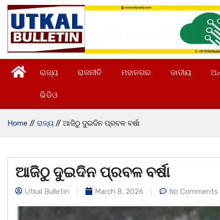
ରାଜ୍ୟ
ରାଜନୀତି
ମହାନଗର
ଜାତୀୟ
ଅନ
ଭିଡିଓ
Home
//
ରାଜ୍ୟ
//
ଆଜିଠୁ ଦୁଇଦିନ ପ୍ରବଳ ବର୍ଷା
ଆଜିଠୁ ଦୁଇଦିନ ପ୍ରବଳ ବର୍ଷା
Utkal Bulletin
March 8, 2026
No Comments