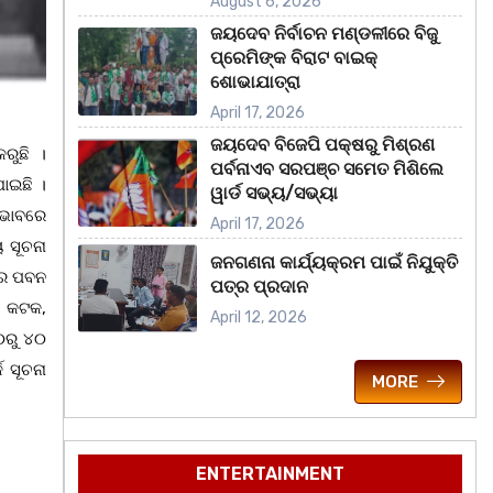
August 6, 2026
ଜୟଦେବ ନିର୍ବାଚନ ମଣ୍ଡଳୀରେ ବିଜୁ
ପ୍ରେମିଙ୍କ ବିରାଟ ବାଇକ୍
ଶୋଭାଯାତ୍ରା
April 17, 2026
ଜୟଦେବ ବିଜେପି ପକ୍ଷରୁ ମିଶ୍ରଣ
ରୁଛି ।
ପର୍ବନାଏବ ସରପଞ୍ଚ ସମେତ ମିଶିଲେ
ଯାଇଛି ।
ୱାର୍ଡ ସଭ୍ୟ/ସଭ୍ୟା
ରଭାବରେ
April 17, 2026
ୟ ସୂଚନା
ଜନଗଣନା କାର୍ଯ୍ୟକ୍ରମ ପାଇଁ ନିଯୁକ୍ତି
ରେ ପବନ
ପତ୍ର ପ୍ରଦାନ
, କଟକ,
April 12, 2026
୩୦ରୁ ୪୦
କ ସୂଚନା
MORE
ENTERTAINMENT