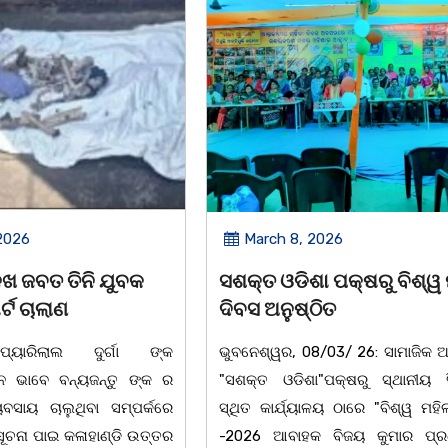
2026
March 8, 2026
 ପକ୍ଷରୁ ବିଶ୍ୱ ମହିଳା
ଆନ୍ତର୍ଜାତୀୟ ମହିଳା ଦିବସ
ିତ
ଉପଲକ୍ଷେ ନାଟକ ‘ଖାଣ୍ଟି ସୁନା
/03/ 26: ସାମାଜିକ ଅନୁଷ୍ଠାନ
ଚିଲିକା: ଆନ୍ତର୍ଜାତୀୟ ମହିଳା ଦିବ
"ପକ୍ଷରୁ ସ୍ଥାନୀୟ ସିଆରପି
ଅବସରରେ ବାଲୁଗାଁସ୍ଥିତ ମା' ଭଗବ
ଳୟ ଠାରେ "ବିଶ୍ୱ ମହିଳା ଦିବସ
ନିକେତନ ର ଓଡ଼ିଆ ଅସ୍ମିତା ଉପରେ 
 ବିଜୟ କୁମାର ପ୍ରଧାନଙ୍କ
ନାଟକ "ଖାଣ୍ଟି ସୁନା" ଗୈ।ରୀ ସାଂସ