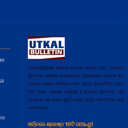
ୟକ
ଆଶ୍ଚର୍ଯ୍ଯ଼ଜନକ ଭାବରେ ଅନେକ ପ୍ରଥମ ସହିତ, ଉତ୍କଳ
ବୁଲେଟିନ, ଓଡ଼ିଶାର ଗଣମାଧ୍ଯ଼ମ ବ୍ଯ଼ବସାଯ଼ରେ କେବଳ ଏକ
ରୀ
ଉତ୍ଥାନ ହାସଲ କରିନଥିଲା ବରଂ ଓଡ଼ିଆ ରିପୋର୍ଟିଂରେ ନୂତନ
ନୀତି ମଧ୍ଯ଼ ସ୍ଥାପନ କରିଥିଲା | ଉତ୍କଳ ବୁଲେଟିନ, ଏହି
ସମଯ଼ରେ ଏକ କାଗଜ ନୁହେଁ ତଥାପି ଆର୍ଥିକ ପରିବର୍ତ୍ତନ ପାଇଁ
ଏକ ବିକାଶ |
ରେ
ସର୍ଚ୍ଚରେ ଶ୍ରେଷ୍ଠ 10ଟି ପାଆନ୍ତୁ!