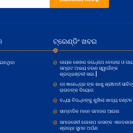
କ
ଟ୍ରେଣ୍ଡିଂ ଖବର
ଗାୟକ ଶେଖର ଜଗନ୍ନାଥ ବେହେରା ଓ ଗା
ୋଇନଥିବା
ସମ୍ରାଟ ଅଭୟ ଚରଣ ସ୍ୱାଇଁଙ୍କ
ଶ୍ରଦ୍ଧାଞ୍ଚଳୀ ସଭା |
ଡଃ ଜ୍ଞାନେନ୍ଦ୍ର ଙ୍କ ଶାଶୁ ଶ୍ରୀମତୀ ସାବିତ୍
ରାଉତଙ୍କ ବିୟୋଗ
ବନ୍ୟା ବିପନ୍ନଙ୍କୁ ଶୁଖିଲା ଖାଦ୍ୟ ବଣ୍ଟନ
ସାମ୍ବାଦିକ ମାନେ ସମାଜର ଆଇନା
ସମାଜସେବୀ ଗୋଲାପ ଦାସଙ୍କ ଏକାଦଶାହ
ଶ୍ରଦ୍ଧା ସୁମନ ଅର୍ପଣ