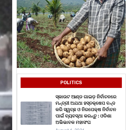
POLITICS
ସ୍କାଉଟ ଆଣ୍ଡ ଗାଇଡ଼ ନିର୍ବାଚନରେ
ମନ୍ତ୍ରୀ ଅଯଥା ହସ୍ତକ୍ଷେପ ବନ୍ଦ
କରି ସ୍ୱଚ୍ଛ ଓ ନିରପେକ୍ଷ ନିର୍ବାଚନ
ପାଇଁ ବ୍ୟବସ୍ଥା କରନ୍ତୁ : ଓଡିଶା
ଅଭିଭାବକ ମହାସଂଘ