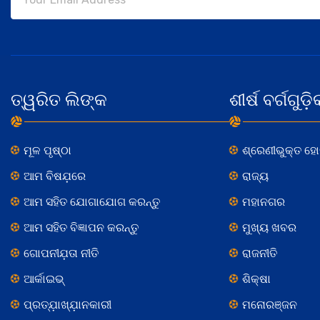
ତ୍ୱରିତ ଲିଙ୍କ
ଶୀର୍ଷ ବର୍ଗଗୁଡ଼ି
ମୂଳ ପୃଷ୍ଠା
ଶ୍ରେଣୀଭୁକ୍ତ ହ
ଆମ ବିଷଯ଼ରେ
ରାଜ୍ୟ
ଆମ ସହିତ ଯୋଗାଯୋଗ କରନ୍ତୁ
ମହାନଗର
ଆମ ସହିତ ବିଜ୍ଞାପନ କରନ୍ତୁ
ମୁଖ୍ୟ ଖବର
ଗୋପନୀଯ଼ତା ନୀତି
ରାଜନୀତି
ଆର୍କାଇଭ୍
ଶିକ୍ଷା
ପ୍ରତ୍ଯ଼ାଖ୍ଯ଼ାନକାରୀ
ମନୋରଞ୍ଜନ