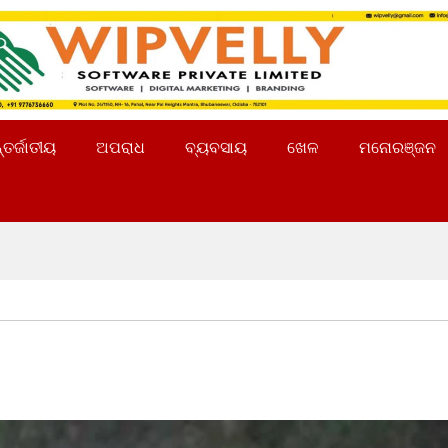
୍ତର୍ଜାତୀୟ
ଅପରାଧ
ବ୍ୟବସାୟ
ଖେଳ
ମନୋରଞ୍ଜନ