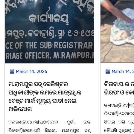
March 14, 2026
March 8, 
ଚିତାବାଘ ର ନଖ ଜବତ ତିନି ଯୁବକ
ସଶକ୍ତ ଓଡିଶା
ଗିରଫ ଓ କୋର୍ଟ ଚାଲାଣ
ଦିବସ ଅନୁଷ୍ଠ
କଳାହାଣ୍ଡି,୧୪|୩(ପ୍ୟାରିଲାଲ ଦୁର୍ଗା ଙ୍କ
ଭୁବନେଶ୍ୱର, 08
ରିପୋର୍ଟ):ବେଆଇନ ଭାବେ ବନ୍ୟଜନ୍ତୁ ଙ୍କ ର
"ସଶକ୍ତ ଓଡିଶା
ଶିକାର କରି ବ୍ୟବସାୟ ଚାଲୁଥିବା ସମ୍ପର୍କରେ
ସ୍ଥିତ କାର୍ଯ୍ୟା
କୌଣସି ସୂତ୍ରରୁ ସୂଚନା ପାଇ କଳାହାଣ୍ଡି ଉତ୍ତର
-2026 ଆବାହକ