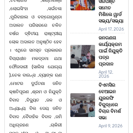
,ଟିଟିଲାଗଡ ,କଣ୍ଟାବାଞ୍ଜି
ସରପଞ୍ଚ
ସମେତ
,ଲୋଇସିଂହା ,ସଇଁତଳା
ମିଶିଲେ ୱାର୍ଡ
,ମୁରିବାହାଲ ଓ ବଙ୍ଗୋମୁଣ୍ଡା
ସଭ୍ୟ/ସଭ୍ୟା
ଅଦାଲତ ପରିସରରେ ଚଳିତ
April 17, 2026
ବର୍ଷର ଦ୍ଵିତୀୟ ରାଷ୍ଟ୍ରୀୟ
ଜନଗଣନା
ଲୋକ ଅଦାଲତ ଅନୁଷ୍ଠିତ ହେବ
କାର୍ଯ୍ୟକ୍ରମ
। ଏଥିରେ ସମସ୍ତ ପ୍ରକାରର
ପାଇଁ ନିଯୁକ୍ତି
ପତ୍ର
ବିଚାରାଧୀନ ମକଦ୍ଦମା ଯଥା
ପ୍ରଦାନ
ଫୌଜଦାରୀ (ସାଲିସ ଯୋଗ୍ୟ
April 12,
),ଚେକ ବାଉନ୍ସ ,ବ୍ୟାଙ୍କ ଋଣ
2026
,ମୋଟର ଦୁର୍ଘଟଣା ଜନିତ
ବିଏମସିର
ବେଆଇନ
କ୍ଷତିପୂରଣ ,ଶ୍ରମ ଓ ନିଯୁକ୍ତି
ୟୁଜରଫି
ବିବାଦ ,ବିଦ୍ୟୁତ ,ଜଳ ଓ
ବିରୁଦ୍ଧରେ
ଅନ୍ୟାନ୍ୟ ବିଲ ଦେୟ ଜନିତ
ବିଚାର ବିମର୍ଶ
ବିବାଦ ,ବୈବାହିକ ବିବାଦ ,ଜମି
ସଭା
ଅଧିଗ୍ରହଣ ,ଚାକିରୀ
April 9, 2026