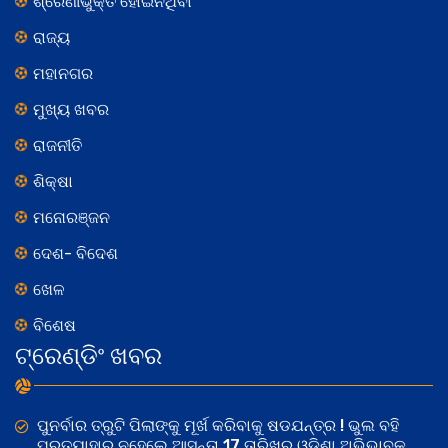
ଶ୍ରେଣୀଭୁକ୍ତ ହୋଇନଥିବା
ରାଜ୍ୟ
ମହାନଗର
ମୁଖ୍ୟ ଖବର
ରାଜନୀତି
ଶିକ୍ଷା
ମନୋରଞ୍ଜନ
ଦେଶ- ବିଦେଶ
ଖେଳ
ବିଶେଷ
ଟ୍ରେଣ୍ଡିଂ ଖବର
ପୁନର୍ବାର ତ୍ରୁଟି ପିଲାଙ୍କୁ ମୂର୍ଖ କରିବାକୁ ଷଡଯନ୍ତ୍ର ! ଭୁଲ ବହି
ପ୍ରତ୍ୟାହାର ନହେଲେ ଆସନ୍ତା 17 ତାରିଖରୁ ଓଡିଶା ଅଭିଭାବକ