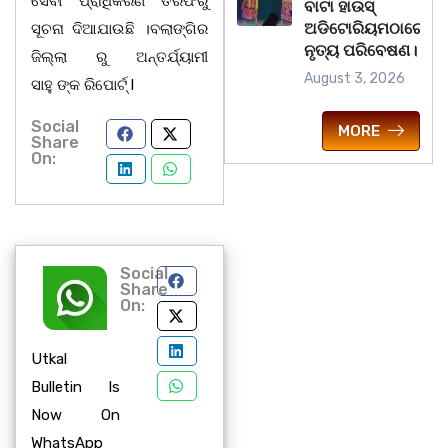
ସେବା ପ୍ରାଧିକରଣ ତରଫରୁ
ବାଟା ହାଉସ୍
ଅଡିଟୋରିୟମଠାରେ
ସୂଚନା ଦିଆଯାଉଛି ।ବଲାଙ୍ଗିର
ନୃତ୍ୟ ପରିବେଷଣ।
ଜିଲ୍ଲା ରୁ ଅନ୍ତର୍ଯ୍ୟାମୀ
August 3, 2026
ସାହୁ ଙ୍କ ରିପୋର୍ଟ୍ l
Social
MORE
Share
On:
Social
Share
On:
Utkal
Bulletin Is
Now On
WhatsApp