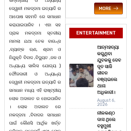
ସମ୍ବନ୍ଧୀୟ ଓ ଅନ୍ୟାନ୍ୟ
ଦେୱାନୀ ମକଦ୍ଦମା ଇତ୍ୟାଦି ର
MORE
ଆପୋଷ ସହମତି ରେ ସମାଧାନ
କରାଯାଇପାରିବ । ଏହା ସହ
ENTERTAINMENT
ପ୍ରାକ ମକଦ୍ଦମା ସ୍ତରୀୟ
ମାମଲା ଯଥା ଚେକ ବାଉନ୍ସ
ଆତ୍ମହତ୍ୟା
,ବ୍ୟାଙ୍କ ଋଣ, ଶ୍ରମ ଓ
କରୁଥିବା
ନିଯୁକ୍ତି ବିବାଦ ,ବିଦ୍ୟୁତ ,ଜଳ ଓ
ଯୁବକକୁ ଦେବ
ଅନ୍ୟାନ୍ୟ ସାଲିସ ଯୋଗ୍ୟ )
ଦୂତ ସାଜି
ଜୀବନ
ଫୌଜଦାରୀ ଓ ଅନ୍ୟାନ୍ୟ
ବଞ୍ଚାଇଲେ
ଦେୱାନୀ ମକଦ୍ଦମା ଇତ୍ୟାଦି ର
ଥାନା
ସମାଧାନ ମଧ୍ୟ ଏହି ରାଷ୍ଟ୍ରୀୟ
ଅଧିକାରୀ।
ଲୋକ ଅଦାଲତ ର ହୋଇପାରିବ
August 6,
2026
। ଲୋକ ଅଦାଲତ ରେ
ନୀଳକଣ୍ଠ
ମକଦ୍ଦମା ,ବିବାଦର ସମାଧାନ
ଦାସ ଥିଲେ
ପାଇଁ କୌଣସି ଆର୍ଥିକ ଖର୍ଚ୍ଚ
ବହୁମୁଖୀ