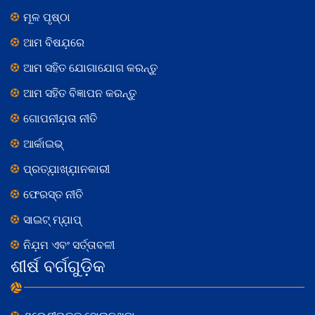
ମୂଳ ପୃଷ୍ଠା
ଆମ ବିଷଯ଼ରେ
ଆମ ସହିତ ଯୋଗାଯୋଗ କରନ୍ତୁ
ଆମ ସହିତ ବିଜ୍ଞାପନ କରନ୍ତୁ
ଗୋପନୀଯ଼ତା ନୀତି
ଆର୍କାଇଭ୍
ପ୍ରତ୍ଯ଼ାଖ୍ଯ଼ାନକାରୀ
ଫେରସ୍ତ ନୀତି
ସାଇଟ୍ ମ୍ଯ଼ାପ୍
ନିଯ଼ମ ଏବଂ ସର୍ତ୍ତାବଳୀ
ଶୀର୍ଷ ବର୍ଗଗୁଡ଼ିକ