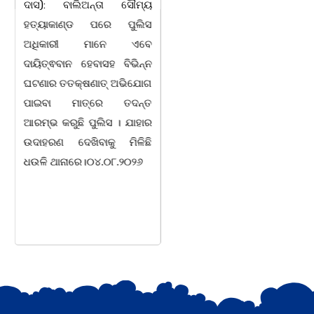
ଦାସ): ବାଲିଅନ୍ତା ସୌମ୍ୟ
ହତ୍ୟାକାଣ୍ଡ ପରେ ପୁଲିସ
ଭୁବନେଶ୍ୱର ତା 05/08/26
ଅଧିକାରୀ ମାନେ ଏବେ
ପୁଜ୍ୟପୂଜା ସଂସ୍କୃତି ସୁରକ୍ଷା
ଦାୟିତ୍ଵବାନ ହେବାସହ ବିଭିନ୍ନ
ଅଭିଯାନ, ସରକାରଙ୍କ ଓଡ଼ିଆ
ଘଟଣାର ତତକ୍ଷଣାତ୍ ଅଭିଯୋଗ
ଭାଷା, ସାହିତ୍ୟ ସଂସ୍କୃତି ବିଭାଗ
ପାଇବା ମାତ୍ରେ ତଦନ୍ତ
ତଥା ବିଜେଡି ସାଂସ୍କୃତିକ ସାମୁଖ୍ୟ
ଆରମ୍ଭ କରୁଛି ପୁଲିସ । ଯାହାର
ପକ୍ଷରୁ ସ୍ଥାନୀୟ ମହାଡାକପାଳ
ଉଦାହରଣ ଦେଖିବାକୁ ମିଳିଛି
ଛକ ନିକଟ ମହାନ ସ୍ୱାଧୀନତା
ଧଉଳି ଥାନାରେ।୦୪.୦୮.୨୦୨୬
ସଂଗ୍ରାମୀ, ପ୍ରାକ୍ତନ ବାଚସ୍ପତି,
ସମାଜ ସାମ୍ବାଦିକ, ସମ୍ବିଧାନ