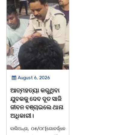
August 6, 2026
August 5, 2026
ଆତ୍ମହତ୍ୟା କରୁଥିବା
ନୀଳକଣ୍ଠ ଦାସ ଥିଲେ
ଯୁବକକୁ ଦେବ ଦୂତ ସାଜି
ବହୁମୁଖୀ ବ୍ୟକ୍ତିତ୍ୱ ର
ଜୀବନ ବଞ୍ଚାଇଲେ ଥାନା
ଅଧିକାରୀ /ତିନି
ଅଧିକାରୀ।
ସାରସ୍ୱତ ପ୍ରତିଭାଙ୍କୁ
ନୀଳକଣ୍ଠ ସ୍ମୃତି
ବାଲିଅନ୍ତା, ୦୫/୦୮(ଗୋବର୍ଦ୍ଧନ
ସମ୍ମାନ