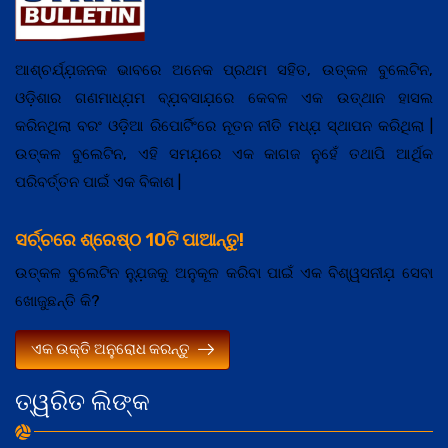
ଆଶ୍ଚର୍ଯ୍ଯ଼ଜନକ ଭାବରେ ଅନେକ ପ୍ରଥମ ସହିତ, ଉତ୍କଳ ବୁଲେଟିନ,
ଓଡ଼ିଶାର ଗଣମାଧ୍ଯ଼ମ ବ୍ଯ଼ବସାଯ଼ରେ କେବଳ ଏକ ଉତ୍ଥାନ ହାସଲ
କରିନଥିଲା ବରଂ ଓଡ଼ିଆ ରିପୋର୍ଟିଂରେ ନୂତନ ନୀତି ମଧ୍ଯ଼ ସ୍ଥାପନ କରିଥିଲା |
ଉତ୍କଳ ବୁଲେଟିନ, ଏହି ସମଯ଼ରେ ଏକ କାଗଜ ନୁହେଁ ତଥାପି ଆର୍ଥିକ
ପରିବର୍ତ୍ତନ ପାଇଁ ଏକ ବିକାଶ |
ସର୍ଚ୍ଚରେ ଶ୍ରେଷ୍ଠ 10ଟି ପାଆନ୍ତୁ!
ଉତ୍କଳ ବୁଲେଟିନ ନ୍ଯ଼ୁଜକୁ ଅନୁକୂଳ କରିବା ପାଇଁ ଏକ ବିଶ୍ୱସନୀଯ଼ ସେବା
ଖୋଜୁଛନ୍ତି କି?
ଏକ ଉକ୍ତି ଅନୁରୋଧ କରନ୍ତୁ
ତ୍ୱରିତ ଲିଙ୍କ