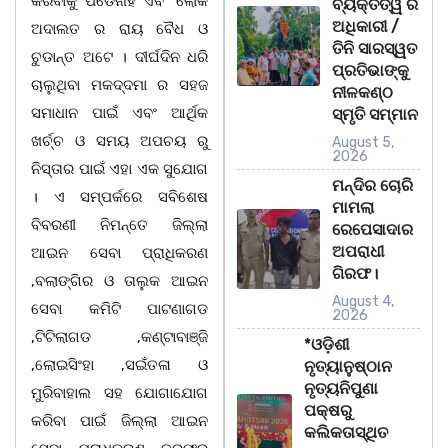
କରିବାକୁ ପଡେନାହିଁ ଏବଂ ଲୋକ
ବ୍ୟକ୍ତିତ୍ୱ ର
ଅଧିକାରୀ /
ଅଦାଲତ ର ରାୟ ବୈଧ ଓ
ତିନି ସାରସ୍ୱତ
ଚୁଡାନ୍ତ ଅଟେ । ଦୀର୍ଘଦିନ ଧରି
ପ୍ରତିଭାଙ୍କୁ
ଚାଲୁଥିବା ମକଦ୍ଦମା ର ସହଜ
ନୀଳକଣ୍ଠ
ସମାଧାନ ପାଇଁ ଏବଂ ଆର୍ଥିକ
ସ୍ମୃତି ସମ୍ମାନ
ଖର୍ଚ୍ଚ ଓ ସମୟ ଅପଚୟ ରୁ
August 5,
2026
ନିସ୍ତାର ପାଇଁ ଏହା ଏକ ସୁଯୋଗ
ମନ୍ଦିର ଚୋରି
। ଏ ସମ୍ପର୍କରେ ସବିଶେଷ
ମାମଲା
ବିବରଣୀ ନିମନ୍ତେ ଜିଲ୍ଲା
ରେପେସାଦାର
ଅପରାଧୀ
ଆଇନ ସେବା ପ୍ରାଧିକରଣ
ଗିରଫ।
,ବଲାଙ୍ଗିର ଓ ତାଲୁକ ଆଇନ
August 4,
ସେବା କମିଟି ପାଟଣାଗଡ
2026
,ଟିଟିଲାଗଡ ,କଣ୍ଟାବାଞ୍ଜି
*ଓଡ଼ିଶୀ
,ଲୋଇସିଂହା ,ସଇଁତଳା ଓ
ନୃତ୍ୟାନୁଷ୍ଠାନ
ନୃତ୍ୟନିପୁଣା
ମୁରିବାହାଲ ସହ ଯୋଗାଯୋଗ
ପକ୍ଷରୁ
କରିବା ପାଇଁ ଜିଲ୍ଲା ଆଇନ
କଲିକତାସ୍ଥିତ