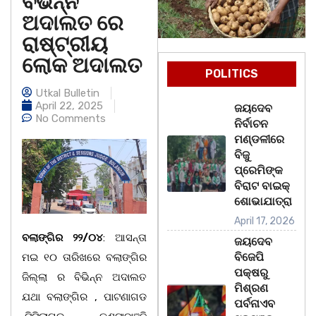
ବିଭିନ୍ନ
ଅଦାଲତ ରେ
ରାଷ୍ଟ୍ରୀୟ
ଲୋକ ଅଦାଲତ
POLITICS
Utkal Bulletin
April 22, 2025
ଜୟଦେବ
No Comments
ନିର୍ବାଚନ
ମଣ୍ଡଳୀରେ
ବିଜୁ
ପ୍ରେମିଙ୍କ
ବିରାଟ ବାଇକ୍
ଶୋଭାଯାତ୍ରା
April 17, 2026
ବଲାଙ୍ଗିର ୨୨/୦୪
: ଆସନ୍ତା
ଜୟଦେବ
ବିଜେପି
ମଇ ୧୦ ତାରିଖରେ ବଲାଙ୍ଗିର
ପକ୍ଷରୁ
ଜିଲ୍ଲା ର ବିଭିନ୍ନ ଅଦାଲତ
ମିଶ୍ରଣ
ଯଥା ବଲାଙ୍ଗିର , ପାଟଣାଗଡ
ପର୍ବନାଏବ