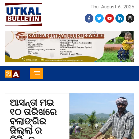
Thu, August 6, 2026
ଆସନ୍ତା ମଇ
୧୦ ତାରିଖରେ
ବଲାଙ୍ଗିର
ଜିଲ୍ଲା ର