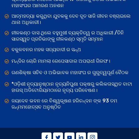
ମହାସଂଘର ଆମରଣ ଅନଶନ
ଆତ୍ମହତ୍ୟା କରୁଥିବା ଯୁବକକୁ ଦେବ ଦୂତ ସାଜି ଜୀବନ ବଞ୍ଚାଇଲେ
ଥାନା ଅଧିକାରୀ।
ନୀଳକଣ୍ଠ ଦାସ ଥିଲେ ବହୁମୁଖୀ ବ୍ୟକ୍ତିତ୍ୱ ର ଅଧିକାରୀ /ତିନି
ସାରସ୍ୱତ ପ୍ରତିଭାଙ୍କୁ ନୀଳକଣ୍ଠ ସ୍ମୃତି ସମ୍ମାନ
ବକୁଳବନର ମହକ ସତ୍ୟବାଦୀ ର ସନ୍ଥ
ମନ୍ଦିର ଚୋରି ମାମଲା ରେପେସାଦାର ଅପରାଧୀ ଗିରଫ।
ଗଣଶିକ୍ଷା ସଚିବ ଓ ଅଭିଭାବକ ମହାସଂଘ ର ଗୁରୁତ୍ୱପୂର୍ଣ ବୈଠକ
*ଓଡ଼ିଶୀ ନୃତ୍ୟାନୁଷ୍ଠାନ ନୃତ୍ୟନିପୁଣା ପକ୍ଷରୁ କଲିକତାସ୍ଥିତ ବାଟା
ହାଉସ୍ ଅଡିଟୋରିୟମଠାରେ ନୃତ୍ୟ ପରିବେଷଣ।
ଜୟଦେବ ଭବନ ରେ ବିଶ୍ୱଭୂଷଣ ହରିଚନ୍ଦନ ଙ୍କ 93 ତମ
ଜନ୍ମମହୋତ୍ସବ ଅନୁଷ୍ଠିତ