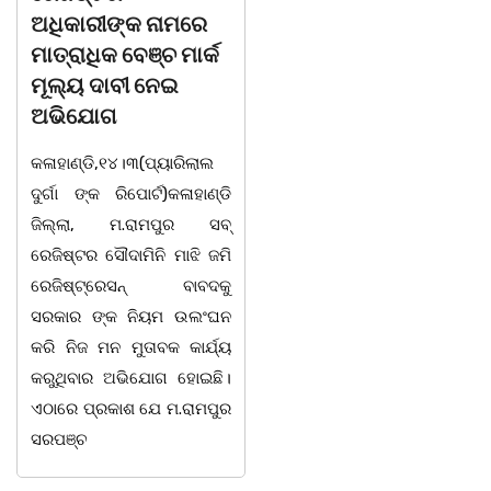
ଅଧିକାରୀଙ୍କ ନାମରେ
କୋର୍ଟ ଚାଲାଣ
ମାତ୍ରାଧିକ ବେଞ୍ଚ ମାର୍କ
କଳାହାଣ୍ଡି,୧୪|୩(ପ୍ୟାରିଲାଲ
ମୂଲ୍ୟ ଦାବୀ ନେଇ
ଦୁର୍ଗା ଙ୍କ ରିପୋର୍ଟ):ବେଆଇନ
ଅଭିଯୋଗ
ଭାବେ ବନ୍ୟଜନ୍ତୁ ଙ୍କ ର ଶିକାର
କଳାହାଣ୍ଡି,୧୪।୩(ପ୍ୟାରିଲାଲ
କରି ବ୍ୟବସାୟ ଚାଲୁଥିବା
ଦୁର୍ଗା ଙ୍କ ରିପୋର୍ଟ)କଳାହାଣ୍ଡି
ସମ୍ପର୍କରେ କୌଣସି ସୂତ୍ରରୁ
ଜିଲ୍ଲା, ମ.ରାମପୁର ସବ୍
ସୂଚନା ପାଇ କଳାହାଣ୍ଡି ଉତ୍ତର
ରେଜିଷ୍ଟର ସୌଦାମିନି ମାଝି ଜମି
ବନଖଣ୍ଡ ଅଧୀନ କେଗାଁ ରେଞ୍ଜର
ରେଜିଷ୍ଟ୍ରେସନ୍ ବାବଦକୁ
ବନ କର୍ମଚାରୀ ମାନେ ଗରଗାବ
ସରକାର ଙ୍କ ନିୟମ ଉଲଂଘନ
ସେକ୍ସନ ଅଧୀନ କାନ୍ଦୁଲଝର
କରି ନିଜ ମନ ମୁତାବକ କାର୍ଯ୍ୟ
କରୁଥିବାର ଅଭିଯୋଗ ହୋଇଛି।
ଏଠାରେ ପ୍ରକାଶ ଯେ ମ.ରାମପୁର
ସରପଞ୍ଚ