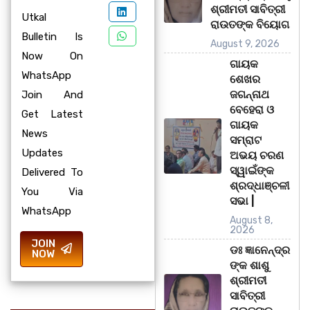
ଶ୍ରୀମତୀ ସାବିତ୍ରୀ
Utkal
ରାଉତଙ୍କ ବିୟୋଗ
Bulletin Is
August 9, 2026
Now On
ଗାୟକ
WhatsApp
ଶେଖର
ଜଗନ୍ନାଥ
Join And
ବେହେରା ଓ
Get Latest
ଗାୟକ
News
ସମ୍ରାଟ
Updates
ଅଭୟ ଚରଣ
ସ୍ୱାଇଁଙ୍କ
Delivered To
ଶ୍ରଦ୍ଧାଞ୍ଚଳୀ
You Via
ସଭା |
WhatsApp
August 8,
2026
JOIN
ଡଃ ଜ୍ଞାନେନ୍ଦ୍ର
NOW
ଙ୍କ ଶାଶୁ
ଶ୍ରୀମତୀ
ସାବିତ୍ରୀ