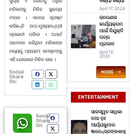
ସଭ୍ୟ/ସଭ୍ୟା
ସୁଦ୍ଧା ୧ କୋଟିରୁ ଅଧିକ
April 17, 2026
ମହିଳାଙ୍କୁ ମିଳିବ ସୁଭଦ୍ରା
ଜନଗଣନା
ଟଙ୍କା । ଏନେଇ ସ୍ପଷ୍ଟ
କାର୍ଯ୍ୟକ୍ରମ
କରିଛନ୍ତି ଉପ-ମୁଖ୍ୟମନ୍ତ୍ରୀ
ପାଇଁ ନିଯୁକ୍ତି
ପ୍ରଭାତୀ ପରିଡା । ଅଥାର୍ତ
ପତ୍ର
ଆବେଦନ କରିଥିବା ମହିଳାଙ୍କ
ପ୍ରଦାନ
ମଧ୍ୟରୁ ପ୍ରାୟତଃ ସମସ୍ତଙ୍କୁ
April 12,
2026
ଏହି ଯୋଜନାର ମିଳିବ ଲାଭ ।
Social
MORE
Share
On:
ENTERTAINMENT
ସାରସ୍ୱତ ସାଧିକା
Social
ତଥା ଡ଼ଃ
Share
ଆର୍ଯ୍ୟକୁମାର
On:
ଜ୍ଞାନେନ୍ଦ୍ରଙ୍କଶାଶୁ