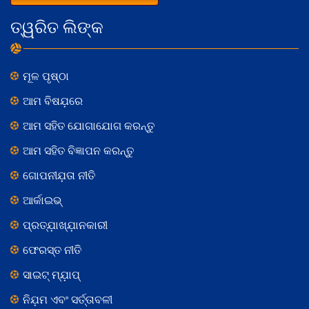
ତ୍ୱରିତ ଲିଙ୍କ
ମୂଳ ପୃଷ୍ଠା
ଆମ ବିଷଯ଼ରେ
ଆମ ସହିତ ଯୋଗାଯୋଗ କରନ୍ତୁ
ଆମ ସହିତ ବିଜ୍ଞାପନ କରନ୍ତୁ
ଗୋପନୀଯ଼ତା ନୀତି
ଆର୍କାଇଭ୍
ପ୍ରତ୍ଯ଼ାଖ୍ଯ଼ାନକାରୀ
ଫେରସ୍ତ ନୀତି
ସାଇଟ୍ ମ୍ଯ଼ାପ୍
ନିଯ଼ମ ଏବଂ ସର୍ତ୍ତାବଳୀ