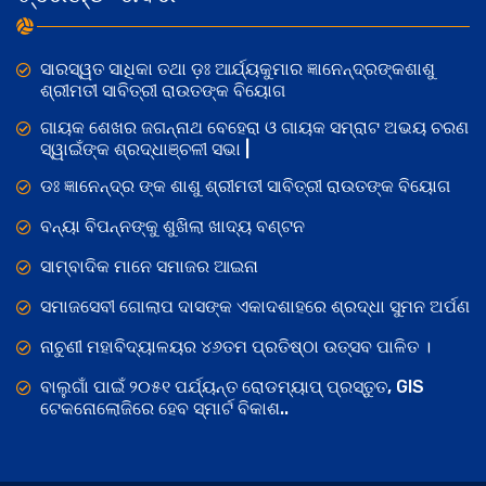
ସାରସ୍ୱତ ସାଧିକା ତଥା ଡ଼ଃ ଆର୍ଯ୍ୟକୁମାର ଜ୍ଞାନେନ୍ଦ୍ରଙ୍କଶାଶୁ
ଶ୍ରୀମତୀ ସାବିତ୍ରୀ ରାଉତଙ୍କ ବିୟୋଗ
ଗାୟକ ଶେଖର ଜଗନ୍ନାଥ ବେହେରା ଓ ଗାୟକ ସମ୍ରାଟ ଅଭୟ ଚରଣ
ସ୍ୱାଇଁଙ୍କ ଶ୍ରଦ୍ଧାଞ୍ଚଳୀ ସଭା |
ଡଃ ଜ୍ଞାନେନ୍ଦ୍ର ଙ୍କ ଶାଶୁ ଶ୍ରୀମତୀ ସାବିତ୍ରୀ ରାଉତଙ୍କ ବିୟୋଗ
ବନ୍ୟା ବିପନ୍ନଙ୍କୁ ଶୁଖିଲା ଖାଦ୍ୟ ବଣ୍ଟନ
ସାମ୍ବାଦିକ ମାନେ ସମାଜର ଆଇନା
ସମାଜସେବୀ ଗୋଲାପ ଦାସଙ୍କ ଏକାଦଶାହରେ ଶ୍ରଦ୍ଧା ସୁମନ ଅର୍ପଣ
ନାଚୁଣୀ ମହାବିଦ୍ୟାଳୟର ୪୬ତମ ପ୍ରତିଷ୍ଠା ଉତ୍ସବ ପାଳିତ ।
ବାଲୁଗାଁ ପାଇଁ ୨୦୫୧ ପର୍ଯ୍ୟନ୍ତ ରୋଡମ୍ୟାପ୍ ପ୍ରସ୍ତୁତ, GIS
ଟେକନୋଲୋଜିରେ ହେବ ସ୍ମାର୍ଟ ବିକାଶ..