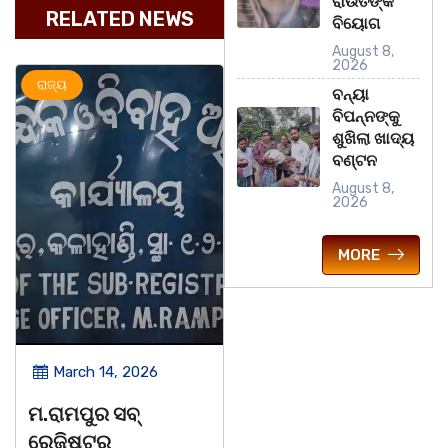
ରାଉତଙ୍କ
RELATED NEWS
ବିୟୋଗ
August 8,
2026
ରାଜ୍ୟ
ଅପରାଧ
ରାଜ୍ୟ
ବନ୍ୟା
ବିପନ୍ନଙ୍କୁ
ଶୁଖିଲା ଖାଦ୍ୟ
ବଣ୍ଟନ
August 8,
2026
MORE
March 14, 2026
March 14, 2026
ମ.ରାମପୁର ସବ୍
ଚିତାବାଘ ର ନଖ ଜବତ
ରେଜିଷ୍ଟର
ତିନି ଯୁବକ ଗିରଫ ଓ