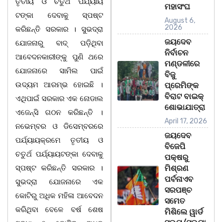
ତୃତୀୟ ଓ ଚତୁର୍ଥ ପର୍ଯ୍ୟାୟ
ମହାସଂଘ
ଟଙ୍କା ଦେବାକୁ ସ୍ପଷ୍ଟ
August 6,
2026
କରିଛନ୍ତି ସରକାର । ସୁଭଦ୍ରା
ଜୟଦେବ
ଯୋଜନାରୁ ବାଦ୍ ପଡ଼ିଥିବା
ନିର୍ବାଚନ
ଆବେଦନକାରୀଙ୍କୁ ପୁଣି ଥରେ
ମଣ୍ଡଳୀରେ
ଯୋଜନାରେ ସାମିଲ ପାଇଁ
ବିଜୁ
ଉଦ୍ୟମ ଆରମ୍ଭ ହୋଇଛି ।
ପ୍ରେମିଙ୍କ
ବିରାଟ ବାଇକ୍
ଏଥିପାଇଁ ସରକାର ଏକ ନୋଡାଲ
ଶୋଭାଯାତ୍ରା
ଏଜେନ୍ସି ଗଠନ କରିଛନ୍ତି ।
April 17, 2026
ନଭେମ୍ବର ଓ ଡିସେମ୍ବରରେ
ଜୟଦେବ
ପର୍ଯ୍ୟାୟକ୍ରମେ ତୃତୀୟ ଓ
ବିଜେପି
ଚତୁର୍ଥ ପର୍ଯ୍ୟାୟଟଙ୍କା ଦେବାକୁ
ପକ୍ଷରୁ
ସ୍ପଷ୍ଟ କରିଛନ୍ତି ସରକାର ।
ମିଶ୍ରଣ
ପର୍ବନାଏବ
ସୁଭଦ୍ରା ଯୋଜନାରେ ଏକ
ସରପଞ୍ଚ
କୋଟିରୁ ଅଧିକ ମହିଳା ଆବେଦନ
ସମେତ
କରିଥିବା ବେଳେ ବର୍ଷ ଶେଷ
ମିଶିଲେ ୱାର୍ଡ