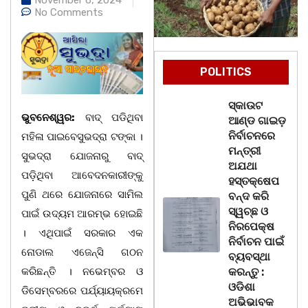
No Comments
POLITICS
ସ୍କାଉଟ
ଭୁବନେଶ୍ୱର:
ବାଦ୍ ପଡିଥିବା
ଆଣ୍ଡ ଗାଇଡ଼
ନିର୍ବାଚନରେ
ମହିଳା ପାଇବେସୁଭଦ୍ରା ଟଙ୍କା ।
ମନ୍ତ୍ରୀ
ସୁଭଦ୍ରା ଯୋଜନାରୁ ବାଦ୍
ଅଯଥା
ପଡ଼ିଥିବା ଆବେଦନକାରୀଙ୍କୁ
ହସ୍ତକ୍ଷେପ
ପୁଣି ଥରେ ଯୋଜନାରେ ସାମିଲ
ବନ୍ଦ କରି
ସ୍ୱଚ୍ଛ ଓ
ପାଇଁ ଉଦ୍ୟମ ଆରମ୍ଭ ହୋଇଛି
ନିରପେକ୍ଷ
। ଏଥିପାଇଁ ସରକାର ଏକ
ନିର୍ବାଚନ ପାଇଁ
ନୋଡାଲ ଏଜେନ୍ସି ଗଠନ
ବ୍ୟବସ୍ଥା
କରିଛନ୍ତି । ନଭେମ୍ବର ଓ
କରନ୍ତୁ :
ଓଡିଶା
ଡିସେମ୍ବରରେ ପର୍ଯ୍ୟାୟକ୍ରମେ
ଅଭିଭାବକ