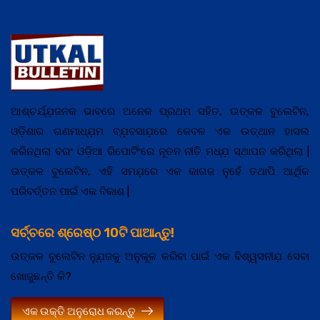
ଆଶ୍ଚର୍ଯ୍ଯ଼ଜନକ ଭାବରେ ଅନେକ ପ୍ରଥମ ସହିତ, ଉତ୍କଳ ବୁଲେଟିନ,
ଓଡ଼ିଶାର ଗଣମାଧ୍ଯ଼ମ ବ୍ଯ଼ବସାଯ଼ରେ କେବଳ ଏକ ଉତ୍ଥାନ ହାସଲ
କରିନଥିଲା ବରଂ ଓଡ଼ିଆ ରିପୋର୍ଟିଂରେ ନୂତନ ନୀତି ମଧ୍ଯ଼ ସ୍ଥାପନ କରିଥିଲା |
ଉତ୍କଳ ବୁଲେଟିନ, ଏହି ସମଯ଼ରେ ଏକ କାଗଜ ନୁହେଁ ତଥାପି ଆର୍ଥିକ
ପରିବର୍ତ୍ତନ ପାଇଁ ଏକ ବିକାଶ |
ସର୍ଚ୍ଚରେ ଶ୍ରେଷ୍ଠ 10ଟି ପାଆନ୍ତୁ!
ଉତ୍କଳ ବୁଲେଟିନ ନ୍ଯ଼ୁଜକୁ ଅନୁକୂଳ କରିବା ପାଇଁ ଏକ ବିଶ୍ୱସନୀଯ଼ ସେବା
ଖୋଜୁଛନ୍ତି କି?
ଏକ ଉକ୍ତି ଅନୁରୋଧ କରନ୍ତୁ