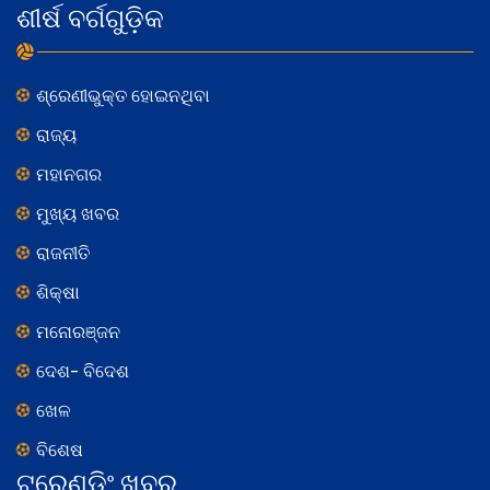
ଶୀର୍ଷ ବର୍ଗଗୁଡ଼ିକ
ଶ୍ରେଣୀଭୁକ୍ତ ହୋଇନଥିବା
ରାଜ୍ୟ
ମହାନଗର
ମୁଖ୍ୟ ଖବର
ରାଜନୀତି
ଶିକ୍ଷା
ମନୋରଞ୍ଜନ
ଦେଶ- ବିଦେଶ
ଖେଳ
ବିଶେଷ
ଟ୍ରେଣ୍ଡିଂ ଖବର