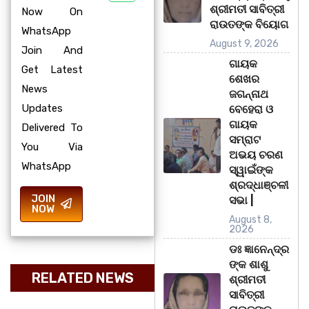
ଶ୍ରୀମତୀ ସାବିତ୍ରୀ
Now On
ରାଉତଙ୍କ ବିୟୋଗ
WhatsApp
August 9, 2026
Join And
ଗାୟକ
Get Latest
ଶେଖର
News
ଜଗନ୍ନାଥ
Updates
ବେହେରା ଓ
ଗାୟକ
Delivered To
ସମ୍ରାଟ
You Via
ଅଭୟ ଚରଣ
WhatsApp
ସ୍ୱାଇଁଙ୍କ
ଶ୍ରଦ୍ଧାଞ୍ଚଳୀ
JOIN
ସଭା |
NOW
August 8,
2026
ଡଃ ଜ୍ଞାନେନ୍ଦ୍ର
ଙ୍କ ଶାଶୁ
RELATED NEWS
ଶ୍ରୀମତୀ
ସାବିତ୍ରୀ