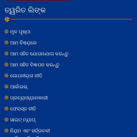
ତ୍ୱରିତ ଲିଙ୍କ
ମୂଳ ପୃଷ୍ଠା
ଆମ ବିଷଯ଼ରେ
ଆମ ସହିତ ଯୋଗାଯୋଗ କରନ୍ତୁ
ଆମ ସହିତ ବିଜ୍ଞାପନ କରନ୍ତୁ
ଗୋପନୀଯ଼ତା ନୀତି
ଆର୍କାଇଭ୍
ପ୍ରତ୍ଯ଼ାଖ୍ଯ଼ାନକାରୀ
ଫେରସ୍ତ ନୀତି
ସାଇଟ୍ ମ୍ଯ଼ାପ୍
ନିଯ଼ମ ଏବଂ ସର୍ତ୍ତାବଳୀ