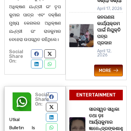
ସଭ୍ୟ/ସଭ୍ୟା
ଅଧିକ୍ଷଣ ଯନ୍ତ୍ରୀ ଇଂ ତୃପ
April 17, 2026
କୁମାର ପାତ୍ର ଏବଂ ଦକ୍ଷିଣ
ଜନଗଣନା
ମୁଖ୍ୟ କେନାଲର ଅଧିକ୍ଷଣ
କାର୍ଯ୍ୟକ୍ରମ
ପାଇଁ ନିଯୁକ୍ତି
ଯନ୍ତ୍ରୀ ଇଂ ରାଜକୁମାର
ପତ୍ର
ବେହେରା ଉପସ୍ଥିତ ରହିଥିଲେ।
ପ୍ରଦାନ
April 12,
Social
2026
Share
On:
MORE
Social
ENTERTAINMENT
Share
On:
ସାରସ୍ୱତ ସାଧିକା
ତଥା ଡ଼ଃ
Utkal
ଆର୍ଯ୍ୟକୁମାର
Bulletin Is
ଜ୍ଞାନେନ୍ଦ୍ରଙ୍କଶାଶୁ