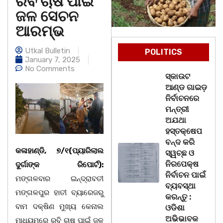
ରବି ଚାଷ ପାଇଁ
ଜଳ ସେଚନ
ଆରମ୍ଭ
Utkal Bulletin
POLITICS
January 7, 2025
No Comments
ସ୍କାଉଟ
ଆଣ୍ଡ ଗାଇଡ଼
ନିର୍ବାଚନରେ
ମନ୍ତ୍ରୀ
ଅଯଥା
ହସ୍ତକ୍ଷେପ
ବନ୍ଦ କରି
କଳାହାଣ୍ଡି, ୭/୧(ପ୍ୟାରିଲାଲ
ସ୍ୱଚ୍ଛ ଓ
ନିରପେକ୍ଷ
ଦୁର୍ଗାଙ୍କ ରିପୋର୍ଟ):
ନିର୍ବାଚନ ପାଇଁ
ମଙ୍ଗଳବାର ଇନ୍ଦ୍ରାବତୀ
ବ୍ୟବସ୍ଥା
ମଙ୍ଗଳପୁର ହାତୀ ବ୍ୟାରେଜରୁ
କରନ୍ତୁ :
ବାମ ଦକ୍ଷିଣ ମୁଖ୍ୟ କେନାଲ
ଓଡିଶା
ଅଭିଭାବକ
ମାଧ୍ୟମରେ ରବି ଚାଷ ପାଇଁ ଜଳ