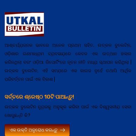
ଆଶ୍ଚର୍ଯ୍ଯ଼ଜନକ ଭାବରେ ଅନେକ ପ୍ରଥମ ସହିତ, ଉତ୍କଳ ବୁଲେଟିନ,
ଓଡ଼ିଶାର ଗଣମାଧ୍ଯ଼ମ ବ୍ଯ଼ବସାଯ଼ରେ କେବଳ ଏକ ଉତ୍ଥାନ ହାସଲ
କରିନଥିଲା ବରଂ ଓଡ଼ିଆ ରିପୋର୍ଟିଂରେ ନୂତନ ନୀତି ମଧ୍ଯ଼ ସ୍ଥାପନ କରିଥିଲା |
ଉତ୍କଳ ବୁଲେଟିନ, ଏହି ସମଯ଼ରେ ଏକ କାଗଜ ନୁହେଁ ତଥାପି ଆର୍ଥିକ
ପରିବର୍ତ୍ତନ ପାଇଁ ଏକ ବିକାଶ |
ସର୍ଚ୍ଚରେ ଶ୍ରେଷ୍ଠ 10ଟି ପାଆନ୍ତୁ!
ଉତ୍କଳ ବୁଲେଟିନ ନ୍ଯ଼ୁଜକୁ ଅନୁକୂଳ କରିବା ପାଇଁ ଏକ ବିଶ୍ୱସନୀଯ଼ ସେବା
ଖୋଜୁଛନ୍ତି କି?
ଏକ ଉକ୍ତି ଅନୁରୋଧ କରନ୍ତୁ