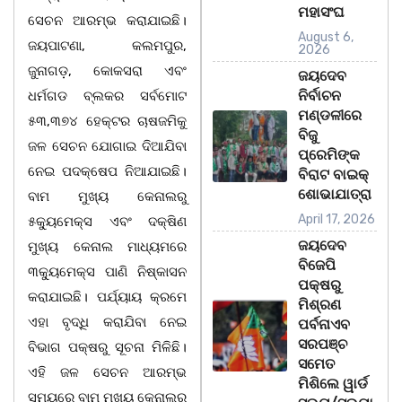
ମହାସଂଘ
ସେଚନ ଆରମ୍ଭ କରାଯାଇଛି।
August 6,
ଜୟପାଟଣା, କଲମପୁର,
2026
ଜୁନାଗଡ଼, କୋକସରା ଏବଂ
ଜୟଦେବ
ନିର୍ବାଚନ
ଧର୍ମଗଡ ବ୍ଲକର ସର୍ବମୋଟ
ମଣ୍ଡଳୀରେ
୫୩,୩୭୪ ହେକ୍ଟର ଚାଷଜମିକୁ
ବିଜୁ
ଜଳ ସେଚନ ଯୋଗାଇ ଦିଆଯିବା
ପ୍ରେମିଙ୍କ
ନେଇ ପଦକ୍ଷେପ ନିଆଯାଇଛି।
ବିରାଟ ବାଇକ୍
ଶୋଭାଯାତ୍ରା
ବାମ ମୁଖ୍ୟ କେନାଲରୁ
April 17, 2026
୫କ୍ୟୁମେକ୍ସ ଏବଂ ଦକ୍ଷିଣ
ଜୟଦେବ
ମୁଖ୍ୟ କେନାଲ ମାଧ୍ୟମରେ
ବିଜେପି
୩କ୍ୟୁମେକ୍ସ ପାଣି ନିଷ୍କାସନ
ପକ୍ଷରୁ
କରାଯାଇଛି। ପର୍ଯ୍ୟାୟ କ୍ରମେ
ମିଶ୍ରଣ
ଏହା ବୃଦ୍ଧି କରାଯିବା ନେଇ
ପର୍ବନାଏବ
ସରପଞ୍ଚ
ବିଭାଗ ପକ୍ଷରୁ ସୂଚନା ମିଳିଛି।
ସମେତ
ଏହି ଜଳ ସେଚନ ଆରମ୍ଭ
ମିଶିଲେ ୱାର୍ଡ
ସମୟରେ ବାମ ମୁଖ୍ୟ କେନାଲର