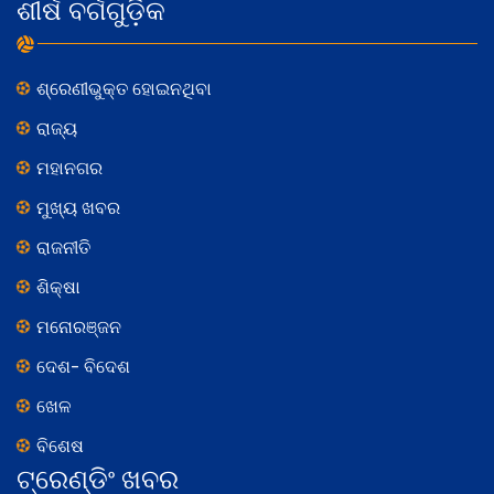
ଶୀର୍ଷ ବର୍ଗଗୁଡ଼ିକ
ଶ୍ରେଣୀଭୁକ୍ତ ହୋଇନଥିବା
ରାଜ୍ୟ
ମହାନଗର
ମୁଖ୍ୟ ଖବର
ରାଜନୀତି
ଶିକ୍ଷା
ମନୋରଞ୍ଜନ
ଦେଶ- ବିଦେଶ
ଖେଳ
ବିଶେଷ
ଟ୍ରେଣ୍ଡିଂ ଖବର