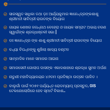
ସାରସ୍ୱତ ସାଧିକା ତଥା ଡ଼ଃ ଆର୍ଯ୍ୟକୁମାର ଜ୍ଞାନେନ୍ଦ୍ରଙ୍କଶାଶୁ
ଶ୍ରୀମତୀ ସାବିତ୍ରୀ ରାଉତଙ୍କ ବିୟୋଗ
ଗାୟକ ଶେଖର ଜଗନ୍ନାଥ ବେହେରା ଓ ଗାୟକ ସମ୍ରାଟ ଅଭୟ ଚରଣ
ସ୍ୱାଇଁଙ୍କ ଶ୍ରଦ୍ଧାଞ୍ଚଳୀ ସଭା |
ଡଃ ଜ୍ଞାନେନ୍ଦ୍ର ଙ୍କ ଶାଶୁ ଶ୍ରୀମତୀ ସାବିତ୍ରୀ ରାଉତଙ୍କ ବିୟୋଗ
ବନ୍ୟା ବିପନ୍ନଙ୍କୁ ଶୁଖିଲା ଖାଦ୍ୟ ବଣ୍ଟନ
ସାମ୍ବାଦିକ ମାନେ ସମାଜର ଆଇନା
ସମାଜସେବୀ ଗୋଲାପ ଦାସଙ୍କ ଏକାଦଶାହରେ ଶ୍ରଦ୍ଧା ସୁମନ ଅର୍ପଣ
ନାଚୁଣୀ ମହାବିଦ୍ୟାଳୟର ୪୬ତମ ପ୍ରତିଷ୍ଠା ଉତ୍ସବ ପାଳିତ ।
ବାଲୁଗାଁ ପାଇଁ ୨୦୫୧ ପର୍ଯ୍ୟନ୍ତ ରୋଡମ୍ୟାପ୍ ପ୍ରସ୍ତୁତ, GIS
ଟେକନୋଲୋଜିରେ ହେବ ସ୍ମାର୍ଟ ବିକାଶ..