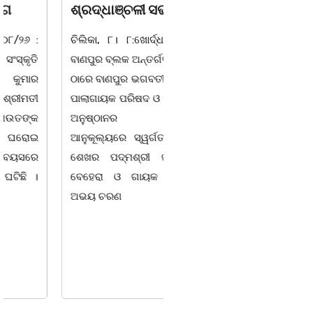
ଭୁବନେଶ୍ୱର-୦୭/୦୮/୨୦୨୬:
ଶ୍ରଦ୍ଧାଞ୍ଚଳୀ ସଭା |
ବରିଷ୍ଠ ରାଜନେତା, ସଂସ୍କୃତି
ଚିଲିକା, ୮। ୮:ଖୋର୍ଦ୍ଧା ଜିଲ୍ଲା
ପୁରୁଷ ଡଃ ଆର୍ଯ୍ୟ କୁମାର
ବାଣପୁର ବ୍ଲକ ଅନ୍ତର୍ଗତ ନାଚୁଣୀ
ଜ୍ଞାନେନ୍ଦ୍ରଙ୍କ ଶାଶୁ ଶ୍ରୀମତୀ
ଠାରେ ବାଣପୁର ଭଗବତୀ ମଣ୍ଡଳ
ସାବିତ୍ରୀ ରାଉତ ଆଜି ଅପରାହ୍ନ
ପାଲାଗାୟକ ପରିଷଦ ଓ ଜାଗୃତିକା
୩ ଘ. ସମୟରେ ଭୁବନେଶ୍ୱରର
ଅନୁଷ୍ଠାନର ମିଳିତ
ଏକ ଘରୋଇ ହସ୍ପିଟାଲ୍ରେ ୮୭
ଆନୁକୂଲ୍ୟରେ ସ୍ୱର୍ଗତ ଗାୟକ
ବର୍ଷ ବୟସରେ ହୃଦ୍ଘାତରେ
ଶେଖର ପଦ୍ମଶ୍ରୀ ଜଗନ୍ନାଥ
ପରଲୋକ ଗମନ କରିଛନ୍ତି ।
ବେହେରା ଓ ଗାୟକ ସମ୍ରାଟ
ଅଭୟ ଚରଣ