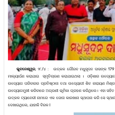
ଭୁବନେଶ୍ୱର
, ୨୮/୪ : ଉତ୍କଳ ଗୌରବ ମଧୁସୂଦନ ଦାସଙ୍କ 179 ତମ
ମାଲ୍ୟାର୍ପଣ କରାଯାଇ ସ୍ମୃତିଚାରଣ କରାଯାଇଥଲା । ଓଡ଼ିଶାର ଉଦ୍ୟ
ଉଦ୍ୟୋଗ ପରିବାରର ପ୍ରତିଷ୍ଠାତା ତଥା ଉଦ୍ୟୋଗୀ ଶିବ ନାରାୟଣ ମିଶ୍ର 
ଉଦ୍ୟୋଗମୁଖୀ କରିବାରେ ଅଗ୍ରଣୀ ଭୂମିକା ଗ୍ରହଣ କରିଥିଲେ। ଏହା ସହିତ ପ୍
ଉତ୍କଳ ଟ୍ୟାନେରୀ ନାମରେ ଏକ ଜୋତା କାରଖାନା ସ୍ଥାପନା କରି ସେ ସ୍ଥାନ
ଦେଖାଇଥିଲେ, ଯାହାକି ବିରଳ l