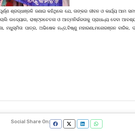
ପୂର୍ଣ୍ଣ ଶ୍ରଦ୍ଧାଞ୍ଜଳି ଜଣାଇ କହିଥିଲେ ଯେ, ତାଙ୍କର ଜୀବନ ଓ କାର୍ଯ୍ୟ ଆମ ସମ
 ଚାଲି ଉଦ୍ୟୋଗ, ରାଷ୍ଟ୍ରଚେତନା ଓ ଆତ୍ମନିର୍ଭରତାକୁ ପ୍ରାଧାନ୍ୟ ଦେବା ଆବଶ୍
ଧୁସ୍ମିତା ପାତ୍ର, ଅଭିଷେକ ନନ୍ଦ,ବିଷ୍ଣୁ ମହାରଣା,ମନୋରଞ୍ଜନ ବାରିକ, ଦୀ
Social Share On: