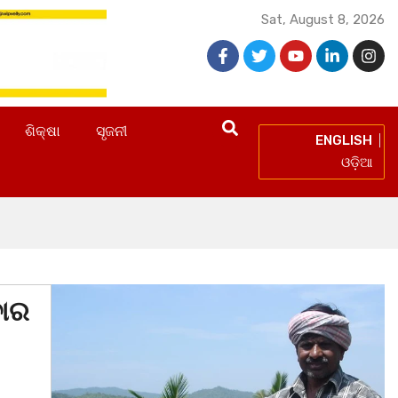
Sat, August 8, 2026
ଶିକ୍ଷା
ସୃଜନୀ
ENGLISH
ଓଡ଼ିଆ
ନ
ବାର