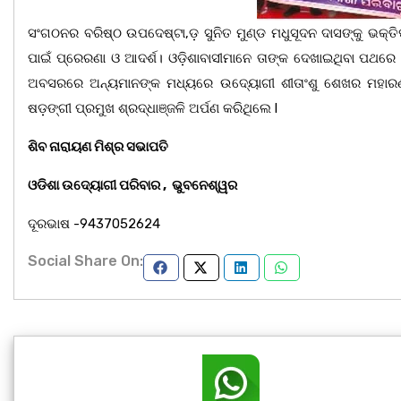
ସଂଗଠନର ବରିଷ୍ଠ ଉପଦେଷ୍ଟା,ଡ଼ ସୁନିତ ମୁଣ୍ଡ ମଧୁସୂଦନ ଦାସଙ୍କୁ ଭକ୍ତି
ପାଇଁ ପ୍ରେରଣା ଓ ଆଦର୍ଶ। ଓଡ଼ିଶାବାସୀମାନେ ତାଙ୍କ ଦେଖାଇଥିବା ପଥରେ
ଅବସରରେ ଅନ୍ୟମାନଙ୍କ ମଧ୍ୟରେ ଉଦ୍ୟୋଗୀ ଶୀତାଂଶୁ ଶେଖର ମହାରଣା, ମ
ଷଡ଼ଙ୍ଗୀ ପ୍ରମୁଖ ଶ୍ରଦ୍ଧାଞ୍ଜଳି ଅର୍ପଣ କରିଥିଲେ l
ଶିବ ନାରାୟଣ ମିଶ୍ର ସଭାପତି
ଓଡିଶା ଉଦ୍ୟୋଗୀ ପରିବାର , ଭୁବନେଶ୍ୱର
ଦୂରଭାଷ -9437052624
Social Share On: