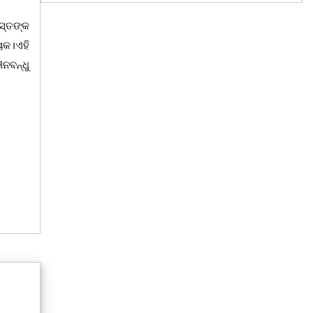
ସ୍ତଙ୍କ
ୟକ।ଏହି
ନବନ୍ଧୁ