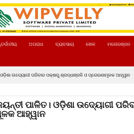
୍ତର୍ଜାତୀୟ
ଅପରାଧ
ବ୍ୟବସାୟ
ଖେଳ
ମନୋରଞ୍ଜନ
ଓଡ଼ିଶା ଉଦ୍ୟୋଗୀ ପରିବାର ପକ୍ଷରୁ ଶ୍ରଦ୍ଧାଞ୍ଜଳି ଓ ପ୍ରେରଣାମୂଳକ ଆହ୍ୱା
ନ୍ତୀ ପାଳିତ। ଓଡ଼ିଶା ଉଦ୍ୟୋଗୀ ପରି
ଣାମୂଳକ ଆହ୍ୱାନ