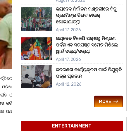
August 6, 2026
ଜୟଦେବ ନିର୍ବାଚନ ମଣ୍ଡଳୀରେ ବିଜୁ
ପ୍ରେମିଙ୍କ ବିରାଟ ବାଇକ୍
ଶୋଭାଯାତ୍ରା
April 17, 2026
ଜୟଦେବ ବିଜେପି ପକ୍ଷରୁ ମିଶ୍ରଣ
ପର୍ବନାଏବ ସରପଞ୍ଚ ସମେତ ମିଶିଲେ
ୱାର୍ଡ ସଭ୍ୟ/ସଭ୍ୟା
April 17, 2026
ଜନଗଣନା କାର୍ଯ୍ୟକ୍ରମ ପାଇଁ ନିଯୁକ୍ତି
ପତ୍ର ପ୍ରଦାନ
ତ୍ତିରେ
April 12, 2026
ଓଡ଼ିଶା
ର୍ଭର ଓ
MORE
େଷ କରି
ତାର ପଥ
ENTERTAINMENT