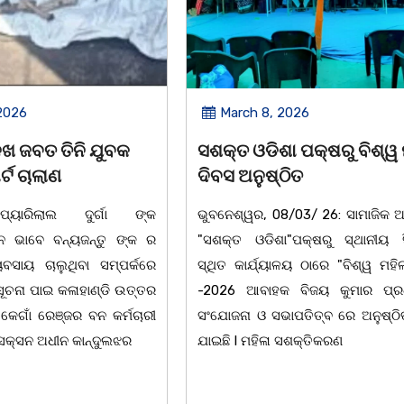
2026
March 8, 2026
 ପକ୍ଷରୁ ବିଶ୍ୱ ମହିଳା
ଆନ୍ତର୍ଜାତୀୟ ମହିଳା ଦିବସ
ିତ
ଉପଲକ୍ଷେ ନାଟକ ‘ଖାଣ୍ଟି ସୁନା
/03/ 26: ସାମାଜିକ ଅନୁଷ୍ଠାନ
ଚିଲିକା: ଆନ୍ତର୍ଜାତୀୟ ମହିଳା ଦିବ
"ପକ୍ଷରୁ ସ୍ଥାନୀୟ ସିଆରପି
ଅବସରରେ ବାଲୁଗାଁସ୍ଥିତ ମା' ଭଗବ
ଳୟ ଠାରେ "ବିଶ୍ୱ ମହିଳା ଦିବସ
ନିକେତନ ର ଓଡ଼ିଆ ଅସ୍ମିତା ଉପରେ 
 ବିଜୟ କୁମାର ପ୍ରଧାନଙ୍କ
ନାଟକ "ଖାଣ୍ଟି ସୁନା" ଗୈ।ରୀ ସାଂସ
ାପତିତ୍ବ ରେ ଅନୁଷ୍ଠିତ ହୋଇ
ପ୍ରତିଷ୍ଠାନ, ଖୋର୍ଦ୍ଧା ଆନୁକୁଲ୍ୟରେ 
ସଶକ୍ତିକରଣ
ହୋଇଯାଇଛି। ଡ଼ଃ ପ୍ରଦୀପ ଭୈମିକ ଙ୍କ