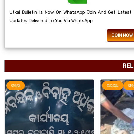
Utkal Bulletin Is Now On WhatsApp Join And Get Latest
Updates Delivered To You Via WhatsApp
JOIN NOW
REL
ଅପରାଧ
ରାଜ୍ୟ
ରାଜ୍ୟ