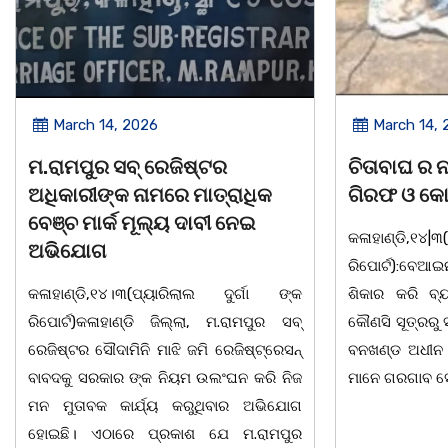
March 14, 2026
March 8, 
ଚିତାବାଘ ର ନଖ ଜବତ ତିନି ଯୁବକ
ସଶକ୍ତ ଓଡିଶା
ଗିରଫ ଓ କୋର୍ଟ ଚାଲାଣ
ଦିବସ ଅନୁଷ୍ଠ
କଳାହାଣ୍ଡି,୧୪|୩(ପ୍ୟାରିଲାଲ ଦୁର୍ଗା ଙ୍କ
ଭୁବନେଶ୍ୱର, 08
ରିପୋର୍ଟ):ବେଆଇନ ଭାବେ ବନ୍ୟଜନ୍ତୁ ଙ୍କ ର
"ସଶକ୍ତ ଓଡିଶା
ଶିକାର କରି ବ୍ୟବସାୟ ଚାଲୁଥିବା ସମ୍ପର୍କରେ
ସ୍ଥିତ କାର୍ଯ୍ୟା
କୌଣସି ସୂତ୍ରରୁ ସୂଚନା ପାଇ କଳାହାଣ୍ଡି ଉତ୍ତର
-2026 ଆବାହକ
ବନଖଣ୍ଡ ଅଧୀନ କେଗାଁ ରେଞ୍ଜର ବନ କର୍ମଚାରୀ
ସଂଯୋଜନା ଓ ସଭ
ମାନେ ଗରଗାବ ସେକ୍ସନ ଅଧୀନ କାନ୍ଦୁଲଝର
ଯାଇଛି l ମହିଳା 