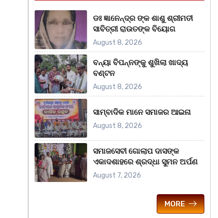
ଡଃ ଜ୍ଞାନେନ୍ଦ୍ର ଙ୍କ ଶାଶୁ ଶ୍ରୀମତୀ
ସାବିତ୍ରୀ ରାଉତଙ୍କ ବିୟୋଗ
August 8, 2026
ବନ୍ୟା ବିପନ୍ନଙ୍କୁ ଶୁଖିଲା ଖାଦ୍ୟ
ବଣ୍ଟନ
August 8, 2026
ସାମ୍ବାଦିକ ମାନେ ସମାଜର ଆଇନା
August 8, 2026
ସମାଜସେବୀ ଗୋଲାପ ଦାସଙ୍କ
ଏକାଦଶାହରେ ଶ୍ରଦ୍ଧା ସୁମନ ଅର୍ପଣ
August 7, 2026
MORE