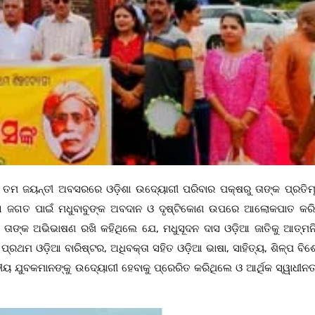
 ଜୟନ୍ତୀ ଅବସରରେ ଓଡ଼ିଶା ଉଦ୍ୟୋଗୀ ପରିବାର ପକ୍ଷରୁ ତାଙ୍କ ପ୍ରତିମୂର୍
ୋଗ ଜଗତ ପାଇଁ ମଧୁବାବୁଙ୍କ ଅବଦାନ ଓ ଦୃଷ୍ଟିକୋଣ ଉପରେ ଆଲୋକପାତ କରି 
ତାଙ୍କ ଅଭିଭାଷଣ ରଖି କହିଥିଲେ ଯେ, ମଧୁସୂଦନ ଦାସ ଓଡ଼ିଆ ଜାତିକୁ ଆତ୍ମନି
ରଥମ ଓଡ଼ିଆ ବାରିଷ୍ଟର, ଅଧିବକ୍ତା ସହିତ ଓଡ଼ିଆ ଭାଷା, ସାହିତ୍ୟ, ଶିଳ୍ପ ବିଶ
ୀୟ ଯୁବକମାନଙ୍କୁ ଉଦ୍ୟୋଗୀ ହେବାକୁ ପ୍ରେରିତ କରିଥିଲେ ଓ ଆର୍ଥିକ ସ୍ୱାଧୀନ