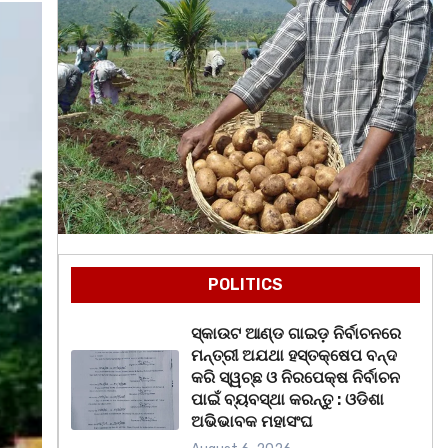
POLITICS
ସ୍କାଉଟ ଆଣ୍ଡ ଗାଇଡ଼ ନିର୍ବାଚନରେ
ମନ୍ତ୍ରୀ ଅଯଥା ହସ୍ତକ୍ଷେପ ବନ୍ଦ
କରି ସ୍ୱଚ୍ଛ ଓ ନିରପେକ୍ଷ ନିର୍ବାଚନ
ପାଇଁ ବ୍ୟବସ୍ଥା କରନ୍ତୁ : ଓଡିଶା
ଅଭିଭାବକ ମହାସଂଘ