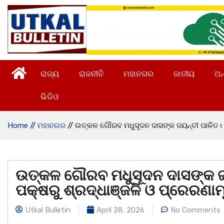
ରାଜ୍ୟ
ରାଜନୀତି
ମହାନଗର
ଜାତୀୟ
ଅନ
ଭିଡିଓ
Home
//
ମହାନଗର
//
ଉତ୍କଳ ଗୌରବ ମଧୁସୂଦନ ଦାସଙ୍କ ଜୟନ୍ତୀ ପାଳିତ। 
ଉତ୍କଳ ଗୌରବ ମଧୁସୂଦନ ଦାସଙ୍କ ଜୟ
ପକ୍ଷରୁ ଶ୍ରଦ୍ଧାଞ୍ଜଳି ଓ ପ୍ରେର
Utkal Bulletin
April 28, 2026
No Comments