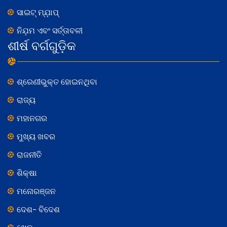
ସାଇଟ୍ ମ୍ଯ଼ାପ୍
ନିଯ଼ମ ଏବଂ ସର୍ତ୍ତାବଳୀ
ଶୀର୍ଷ ବର୍ଗଗୁଡ଼ିକ
ଶ୍ରେଣୀଭୁକ୍ତ ହୋଇନଥିବା
ରାଜ୍ୟ
ମହାନଗର
ମୁଖ୍ୟ ଖବର
ରାଜନୀତି
ଶିକ୍ଷା
ମନୋରଞ୍ଜନ
ଦେଶ- ବିଦେଶ