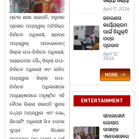
ସଭ୍ୟ/ସଭ୍ୟା
April 17, 2026
ପାଟନା ଶାଖା ସଭାପତି, ହନୁମାନ
ଜନଗଣନା
କାର୍ଯ୍ୟକ୍ରମ
ପ୍ରସାଦ ଅଗ୍ରୱାଲ୍ ଅତିରିକ୍ତ
ପାଇଁ ନିଯୁକ୍ତି
ନିର୍ବାଚନ ଅଧିକାରୀ, ଶ୍ରବଣ
ପତ୍ର
ଅଗ୍ରୱାଲ୍ ଆଡଭୋକେଟ୍
ପ୍ରଦାନ
ଜିଲ୍ଲା ଉପ-ନିର୍ବାଚନ ଅଧିକାରୀ,
April 12,
2026
ଜୟଭଗବାନ ଜୈନ୍ ଜିଲ୍ଲା ଉପ-
ନିର୍ବାଚନ ଅଧିକାରୀ ଏବଂ ଲଳିତ
MORE
ଅଗ୍ରୱାଲ ଜିଲ୍ଲା ଉପ-
ନିର୍ବାଚନ ଅଧିକାରୀଙ୍କ
ଅଧ୍ୟକ୍ଷତାରେ ଅନୁଷ୍ଠିତ ଏହି
ENTERTAINMENT
ବୈଠକ ଜିଲ୍ଲା ସଭାପତି ସୁବାସ
ଚନ୍ଦ୍ର ଅଗ୍ରୱାଲ ଏବଂ ଜୋନ୍
ସମାଜସେବୀ
ରିପୋର୍ଟିଂ ଅଧିକାରୀ ସିଏ ଦେବକ
ଗୋଲାପ
ଦାସଙ୍କ
ଗୁପ୍ତା ଏବଂ କିଶୋର
ଏକାଦଶାହରେ