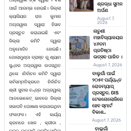
ଅଗ୍ରୱାଲ ଙ୍କ ଦ୍ୱାରା ୨ ବର୍ଷ
ଶ୍ରଦ୍ଧା ସୁମନ
ପାଇଁ ଆରମ୍ଭ ହୋଇଛି। ଜିଲ୍ଲା
ଅର୍ପଣ
କ୍ୟାସିୟର ରାଜ କୁମାର
August 7,
2026
ଅଗ୍ରୱାଲ ଦ୍ୱାରା ହିସାବ
ନାଚୁଣୀ
ପ୍ରସ୍ତୁତ କରାଯାଇଛି ଏବଂ
ମହାବିଦ୍ୟାଳୟର
ଜିଲ୍ଲା କମିଟି ଦ୍ୱାରା
୪୬ତମ
ଅନୁମୋଦିତ ହୋଇଛି।
ପ୍ରତିଷ୍ଠା
ଉତ୍ସବ ପାଳିତ ।
ଗୋଲାମୁଣ୍ଡା ବ୍ରାଞ୍ଚ ରୁ ଶ୍ୟାମ
August 7, 2026
ସୁନ୍ଦର ଅଗ୍ରୱାଲ ଉପସ୍ଥିତ
ବାଲୁଗାଁ ପାଇଁ
ଥିଲେ ।ନିର୍ବାଚନ କମିଟି ଦ୍ୱାରା
୨୦୫୧ ପର୍ଯ୍ୟନ୍ତ
ସର୍ବସମ୍ମତିକ୍ରମେ ନିର୍ବାଚିତ
ରୋଡମ୍ୟାପ୍
ଶ୍ରୀ ସୁବାସ ଚନ୍ଦ୍ର ଅଗ୍ରୱାଲ୍
ପ୍ରସ୍ତୁତ, GIS
ଆଡଭୋକେଟ୍ ଭାବରେ ଜିଲ୍ଲା
ଟେକନୋଲୋଜିରେ
ହେବ ସ୍ମାର୍ଟ
ସଭାପତି ଘୋଷଣା କରାଯାଇଥିବା
ବିକାଶ..
ଫଳାଫଳ। ଏହି କାର୍ଯ୍ୟ
August 7, 2026
କ୍ରମରେ ଖେଳ , କ୍ରୀଡା ,
ବାଲୁଗାଁ