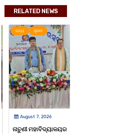
RELATED NEWS
ରାଜ୍ୟ
ସୃଜନୀ
ରାଜ୍ୟ
August 7, 2026
August 7, 2026
ନାଚୁଣୀ ମହାବିଦ୍ୟାଳୟର
ବାଲୁଗାଁ ପାଇଁ ୨୦୫୧