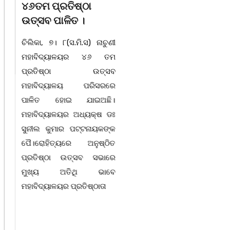
୪୬ତମ ପ୍ରତିଷ୍ଠା
ପର୍ଯ୍ୟନ୍ତ ରୋଡମ୍ୟାପ୍
ଉତ୍ସବ ପାଳିତ ।
ପ୍ରସ୍ତୁତ, GIS
ଟେକନୋଲୋଜିରେ ହେବ
ଚିଲିକା, ୭। ୮(ସ.ମି.ସ) ନାଚୁଣୀ
ସ୍ମାର୍ଟ ବିକାଶ..
ମହାବିଦ୍ୟାଳୟର ୪୬ ତମ
ପ୍ରତିଷ୍ଠା ଉତ୍ସବ
ଚିଲିକା, ୭।୮:ବାଲୁଗାଁ ଅଞ୍ଚଳର
ମହାବିଦ୍ୟାଳୟ ପରିସରରେ
ସୁପରିକଳ୍ପିତ ଏବଂ ସ୍ଥାୟୀ
ପାଳିତ ହୋଇ ଯାଇଅଛି।
ବିକାଶ ଦିଗରେ ଆଉ ଏକ
ମହାବିଦ୍ୟାଳୟର ଅଧ୍ୟକ୍ଷ ଡଃ
ଐତିହାସିକ ପଦକ୍ଷେପ
ସୁନୀଲ କୁମାର ପଟ୍ଟନାୟକଙ୍କ
ନିଆଯାଇଛି। ମଙ୍ଗଳବାର
ପୈ।ରୋହିତ୍ୟରେ ଅନୁଷ୍ଠିତ
ଲୋକସେବା ଭବନ ସ୍ଥିତ
ପ୍ରତିଷ୍ଠା ଉତ୍ସବ ସଭାରେ
କାର୍ଯ୍ୟାଳୟ ପ୍ରକୋଷ୍ଠରେ
ମୁଖ୍ୟ ଅତିଥି ଭାବେ
ବାଲୁଗାଁ ପ୍ଲାନିଂ ଏରିଆ ପାଇଁ
ମହାବିଦ୍ୟାଳୟର ପ୍ରତିଷ୍ଠାତା
GIS/RS ଆଧାରିତ ମାଷ୍ଟର
ପ୍ଲାନ–୨୦୫୧ ର ଉପସ୍ଥାପନାର
ସମୀକ୍ଷା