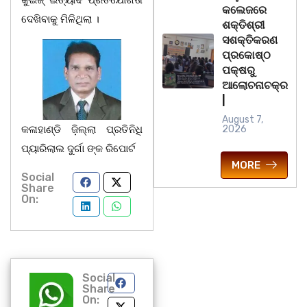
କୁଇଜ୍ ଇତ୍ୟାଦି ପ୍ରତିଯୋଗିତା
କଲେଜରେ
ଦେଖିବାକୁ ମିଳିଥିଲା ।
ଶକ୍ତିଶ୍ରୀ
ସଶକ୍ତିକରଣ
ପ୍ରକୋଷ୍ଠ
ପକ୍ଷରୁ
ଆଲୋଚନାଚକ୍ର
|
August 7,
କଳାହାଣ୍ଡି ଜ଼ିଲ୍ଲା ପ୍ରତିନିଧି
2026
ପ୍ୟାରିଲାଲ ଦୁର୍ଗା ଙ୍କ ରିପୋର୍ଟ
MORE
Social
Share
On:
Social
Share
On: