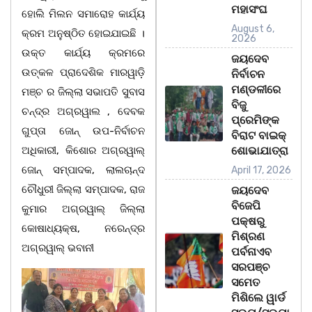
ମହାସଂଘ
ହୋଲି ମିଲନ ସମାରୋହ କାର୍ଯ୍ୟ
August 6,
କ୍ରମ ଅନୁଷ୍ଠିତ ହୋଇଯାଇଛି ।
2026
ଉକ୍ତ କାର୍ଯ୍ୟ କ୍ରମରେ
ଜୟଦେବ
ଉତ୍କଳ ପ୍ରାଦେଶିକ ମାରୱାଡ଼ି
ନିର୍ବାଚନ
ମଣ୍ଡଳୀରେ
ମଞ୍ଚ ର ଜିଲ୍ଲା ସଭାପତି ସୁବାସ
ବିଜୁ
ଚନ୍ଦ୍ର ଅଗ୍ରୱାଲ , ଦେବକ
ପ୍ରେମିଙ୍କ
ଗୁପ୍ତା ଜୋନ୍ ଉପ-ନିର୍ବାଚନ
ବିରାଟ ବାଇକ୍
ଅଧିକାରୀ, କିଶୋର ଅଗ୍ରୱାଲ୍
ଶୋଭାଯାତ୍ରା
ଜୋନ୍ ସମ୍ପାଦକ, ଲାଲଚାନ୍ଦ
April 17, 2026
ଚୌଧୁରୀ ଜିଲ୍ଲା ସମ୍ପାଦକ, ରାଜ
ଜୟଦେବ
ବିଜେପି
କୁମାର ଅଗ୍ରୱାଲ୍ ଜିଲ୍ଲା
ପକ୍ଷରୁ
କୋଷାଧ୍ୟକ୍ଷ, ନରେନ୍ଦ୍ର
ମିଶ୍ରଣ
ଅଗ୍ରୱାଲ୍ ଭବାନୀ
ପର୍ବନାଏବ
ସରପଞ୍ଚ
ସମେତ
ମିଶିଲେ ୱାର୍ଡ