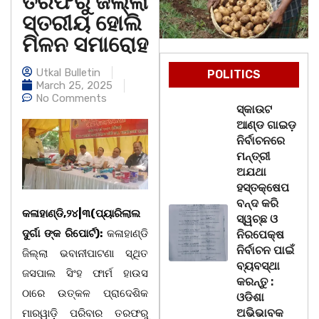
ତରଫରୁ ଜିଲ୍ଲା
ସ୍ତରୀୟ ହୋଲି
ମିଳନ ସମାରୋହ
Utkal Bulletin
POLITICS
March 25, 2025
No Comments
ସ୍କାଉଟ
ଆଣ୍ଡ ଗାଇଡ଼
ନିର୍ବାଚନରେ
ମନ୍ତ୍ରୀ
ଅଯଥା
ହସ୍ତକ୍ଷେପ
ବନ୍ଦ କରି
କଳାହାଣ୍ଡି,୨୪|୩(ପ୍ୟାରିଲାଲ
ସ୍ୱଚ୍ଛ ଓ
ଦୁର୍ଗା ଙ୍କ ରିପୋର୍ଟ):
କଳାହାଣ୍ଡି
ନିରପେକ୍ଷ
ନିର୍ବାଚନ ପାଇଁ
ଜିଲ୍ଲା ଭବାନୀପାଟଣା ସ୍ଥିତ
ବ୍ୟବସ୍ଥା
ଜସପାଲ ସିଂହ ଫାର୍ମ ହାଉସ
କରନ୍ତୁ :
ଠାରେ ଉତ୍କଳ ପ୍ରାଦେଶିକ
ଓଡିଶା
ଅଭିଭାବକ
ମାରୱାଡ଼ି ପରିବାର ତରଫରୁ