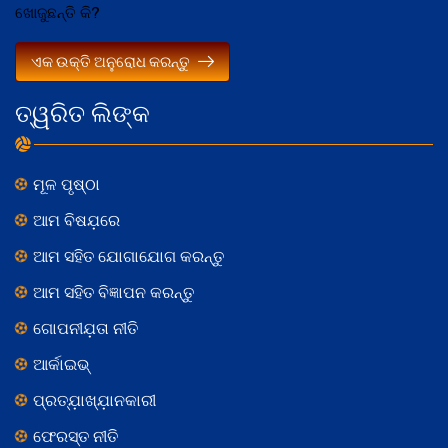
ଖୋଜୁଛନ୍ତି କି?
ଏକ ଉକ୍ତି ଅନୁରୋଧ କରନ୍ତୁ
ତ୍ୱରିତ ଲିଙ୍କ
ମୂଳ ପୃଷ୍ଠା
ଆମ ବିଷଯ଼ରେ
ଆମ ସହିତ ଯୋଗାଯୋଗ କରନ୍ତୁ
ଆମ ସହିତ ବିଜ୍ଞାପନ କରନ୍ତୁ
ଗୋପନୀଯ଼ତା ନୀତି
ଆର୍କାଇଭ୍
ପ୍ରତ୍ଯ଼ାଖ୍ଯ଼ାନକାରୀ
ଫେରସ୍ତ ନୀତି