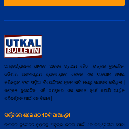
ଆଶ୍ଚର୍ଯ୍ଯ଼ଜନକ ଭାବରେ ଅନେକ ପ୍ରଥମ ସହିତ, ଉତ୍କଳ ବୁଲେଟିନ,
ଓଡ଼ିଶାର ଗଣମାଧ୍ଯ଼ମ ବ୍ଯ଼ବସାଯ଼ରେ କେବଳ ଏକ ଉତ୍ଥାନ ହାସଲ
କରିନଥିଲା ବରଂ ଓଡ଼ିଆ ରିପୋର୍ଟିଂରେ ନୂତନ ନୀତି ମଧ୍ଯ଼ ସ୍ଥାପନ କରିଥିଲା |
ଉତ୍କଳ ବୁଲେଟିନ, ଏହି ସମଯ଼ରେ ଏକ କାଗଜ ନୁହେଁ ତଥାପି ଆର୍ଥିକ
ପରିବର୍ତ୍ତନ ପାଇଁ ଏକ ବିକାଶ |
ସର୍ଚ୍ଚରେ ଶ୍ରେଷ୍ଠ 10ଟି ପାଆନ୍ତୁ!
ଉତ୍କଳ ବୁଲେଟିନ ନ୍ଯ଼ୁଜକୁ ଅନୁକୂଳ କରିବା ପାଇଁ ଏକ ବିଶ୍ୱସନୀଯ଼ ସେବା