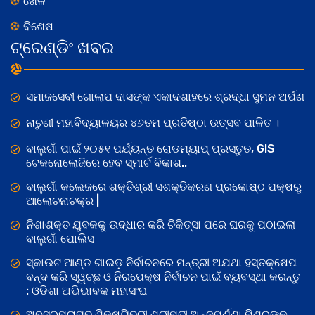
ଖେଳ
ବିଶେଷ
ଟ୍ରେଣ୍ଡିଂ ଖବର
ସମାଜସେବୀ ଗୋଲାପ ଦାସଙ୍କ ଏକାଦଶାହରେ ଶ୍ରଦ୍ଧା ସୁମନ ଅର୍ପଣ
ନାଚୁଣୀ ମହାବିଦ୍ୟାଳୟର ୪୬ତମ ପ୍ରତିଷ୍ଠା ଉତ୍ସବ ପାଳିତ ।
ବାଲୁଗାଁ ପାଇଁ ୨୦୫୧ ପର୍ଯ୍ୟନ୍ତ ରୋଡମ୍ୟାପ୍ ପ୍ରସ୍ତୁତ, GIS
ଟେକନୋଲୋଜିରେ ହେବ ସ୍ମାର୍ଟ ବିକାଶ..
ବାଲୁଗାଁ କଲେଜରେ ଶକ୍ତିଶ୍ରୀ ସଶକ୍ତିକରଣ ପ୍ରକୋଷ୍ଠ ପକ୍ଷରୁ
ଆଲୋଚନାଚକ୍ର |
ନିଶାଶକ୍ତ ଯୁବକକୁ ଉଦ୍ଧାର କରି ଚିକିତ୍ସା ପରେ ଘରକୁ ପଠାଇଲା
ବାଲୁଗାଁ ପୋଲିସ
ସ୍କାଉଟ ଆଣ୍ଡ ଗାଇଡ଼ ନିର୍ବାଚନରେ ମନ୍ତ୍ରୀ ଅଯଥା ହସ୍ତକ୍ଷେପ
ବନ୍ଦ କରି ସ୍ୱଚ୍ଛ ଓ ନିରପେକ୍ଷ ନିର୍ବାଚନ ପାଇଁ ବ୍ୟବସ୍ଥା କରନ୍ତୁ
: ଓଡିଶା ଅଭିଭାବକ ମହାସଂଘ
ଅବସରପ୍ରାପ୍ତ ଶିକ୍ଷୟିତ୍ରୀ ଶ୍ରୀମତୀ ଅନ୍ନପୂର୍ଣ୍ଣା ମିଶ୍ରଙ୍କ