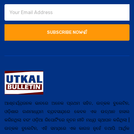
SUBSCRIBE NOW
ଆଶ୍ଚର୍ଯ୍ଯ଼ଜନକ ଭାବରେ ଅନେକ ପ୍ରଥମ ସହିତ, ଉତ୍କଳ ବୁଲେଟିନ,
ଓଡ଼ିଶାର ଗଣମାଧ୍ଯ଼ମ ବ୍ଯ଼ବସାଯ଼ରେ କେବଳ ଏକ ଉତ୍ଥାନ ହାସଲ
କରିନଥିଲା ବରଂ ଓଡ଼ିଆ ରିପୋର୍ଟିଂରେ ନୂତନ ନୀତି ମଧ୍ଯ଼ ସ୍ଥାପନ କରିଥିଲା |
ଉତ୍କଳ ବୁଲେଟିନ, ଏହି ସମଯ଼ରେ ଏକ କାଗଜ ନୁହେଁ ତଥାପି ଆର୍ଥିକ