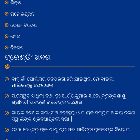
ଶିକ୍ଷା
ମନୋରଞ୍ଜନ
ଦେଶ- ବିଦେଶ
ଖେଳ
ବିଶେଷ
ଟ୍ରେଣ୍ଡିଂ ଖବର
ବାଲୁଗାଁ ପୋଲିସର ତତ୍‌ପରତା,ହଜି ଯାଇଥିବା ମୋବାଇଲ
ମାଲିକଙ୍କୁ ଫେରାଇଲା।
ସାରସ୍ୱତ ସାଧିକା ତଥା ଡ଼ଃ ଆର୍ଯ୍ୟକୁମାର ଜ୍ଞାନେନ୍ଦ୍ରଙ୍କଶାଶୁ
ଶ୍ରୀମତୀ ସାବିତ୍ରୀ ରାଉତଙ୍କ ବିୟୋଗ
ଗାୟକ ଶେଖର ଜଗନ୍ନାଥ ବେହେରା ଓ ଗାୟକ ସମ୍ରାଟ ଅଭୟ ଚରଣ
ସ୍ୱାଇଁଙ୍କ ଶ୍ରଦ୍ଧାଞ୍ଚଳୀ ସଭା |
ଡଃ ଜ୍ଞାନେନ୍ଦ୍ର ଙ୍କ ଶାଶୁ ଶ୍ରୀମତୀ ସାବିତ୍ରୀ ରାଉତଙ୍କ ବିୟୋଗ