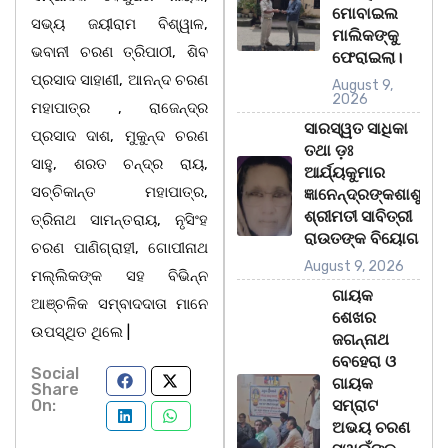
ମୋବାଇଲ
ସଭ୍ୟ ଜୟୀରାମ ବିଶ୍ୱାଳ,
ମାଲିକଙ୍କୁ
ଭବାନୀ ଚରଣ ତ୍ରିପାଠୀ, ଶିବ
ଫେରାଇଲା।
ପ୍ରସାଦ ସାହାଣୀ, ଆନନ୍ଦ ଚରଣ
August 9,
2026
ମହାପାତ୍ର , ରାଜେନ୍ଦ୍ର
ସାରସ୍ୱତ ସାଧିକା
ପ୍ରସାଦ ଦାଶ, ମୁକୁନ୍ଦ ଚରଣ
ତଥା ଡ଼ଃ
ସାହୁ, ଶରତ ଚନ୍ଦ୍ର ରାୟ,
ଆର୍ଯ୍ୟକୁମାର
ସଚ୍ଚିକାନ୍ତ ମହାପାତ୍ର,
ଜ୍ଞାନେନ୍ଦ୍ରଙ୍କଶାଶୁ
ଶ୍ରୀମତୀ ସାବିତ୍ରୀ
ତ୍ରିନାଥ ସାମନ୍ତରାୟ, ନୃସିଂହ
ରାଉତଙ୍କ ବିୟୋଗ
ଚରଣ ପାଣିଗ୍ରାହୀ, ଗୋପୀନାଥ
August 9, 2026
ମଲ୍ଲିକଙ୍କ ସହ ବିଭିନ୍ନ
ଗାୟକ
ଆଞ୍ଚଳିକ ସମ୍ବାଦଦାତା ମାନେ
ଶେଖର
ଉପସ୍ଥିତ ଥିଲେ |
ଜଗନ୍ନାଥ
ବେହେରା ଓ
Social
ଗାୟକ
Share
On:
ସମ୍ରାଟ
ଅଭୟ ଚରଣ