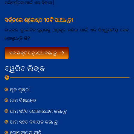
ପରିବର୍ତ୍ତନ ପାଇଁ ଏକ ବିକାଶ |
ସର୍ଚ୍ଚରେ ଶ୍ରେଷ୍ଠ 10ଟି ପାଆନ୍ତୁ!
ଉତ୍କଳ ବୁଲେଟିନ ନ୍ଯ଼ୁଜକୁ ଅନୁକୂଳ କରିବା ପାଇଁ ଏକ ବିଶ୍ୱସନୀଯ଼ ସେବା
ଖୋଜୁଛନ୍ତି କି?
ଏକ ଉକ୍ତି ଅନୁରୋଧ କରନ୍ତୁ
ତ୍ୱରିତ ଲିଙ୍କ
ମୂଳ ପୃଷ୍ଠା
ଆମ ବିଷଯ଼ରେ
ଆମ ସହିତ ଯୋଗାଯୋଗ କରନ୍ତୁ
ଆମ ସହିତ ବିଜ୍ଞାପନ କରନ୍ତୁ
ଗୋପନୀଯ଼ତା ନୀତି