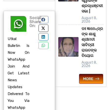
ସ୍ୱାଇଁଙ୍କ
ଶ୍ରଦ୍ଧାଞ୍ଚଳୀ
ସଭା |
Social
August 8,
Share
2026
On:
ଡଃ ଜ୍ଞାନେନ୍ଦ୍ର
ଙ୍କ ଶାଶୁ
Utkal
ଶ୍ରୀମତୀ
ସାବିତ୍ରୀ
Bulletin Is
ରାଉତଙ୍କ
Now On
ବିୟୋଗ
WhatsApp
August 8,
2026
Join And
Get Latest
MORE
News
Updates
Delivered To
You Via
WhatsApp