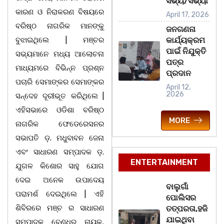
ସଭ୍ୟ/ସଭ୍ୟା
କାରଣ ଓ ନିରାକରଣ ବିଷୟରେ
April 17, 2026
ବରିଷ୍ଠ ନାଗରିକ ମାନଙ୍କୁ
ଜନଗଣନା
ବୁଝାଇଥିଲେ | ମଞ୍ଚର
କାର୍ଯ୍ୟକ୍ରମ
ପାଇଁ ନିଯୁକ୍ତି
ସଭ୍ୟମାନେ ମଧ୍ୟ ଆଲୋଚନା
ପତ୍ର
ମାଧ୍ୟମରେ ବିଭିନ୍ନ ପ୍ରଶ୍ନ
ପ୍ରଦାନ
ପଚାରି ସେମାଙ୍କର ସେମାଙ୍କର
April 12,
2026
ସନ୍ଦେହ ଦୂରୀଭୂତ କରିଥିଲେ |
ଏହିସଭାରେ ଓଡିଶା ବରିଷ୍ଠ
MORE
ନାଗରିକ ଫେଡେରେସନର
ସଭାପତି ଡ଼. ମଧୁବାବନ ଜେନା
ଏବଂ ସାଧାରଣ ସମ୍ପାଦକ ଡ଼.
ENTERTAINMENT
ଯୁଗଳ କିଶୋର ସାହୁ ଯୋଗ
ଦେଇ ଅନେକ ଉପାଦେୟ
ବାଲୁଗାଁ
ପରାମର୍ଶ ଦେଇଥିଲେ | ଏହି
ପୋଲିସର
ଶିବିରରେ ମଞ୍ଚ ର ସାଧାରଣ
ତତ୍‌ପରତା,ହଜି
ଯାଇଥିବା
ସମ୍ପାଦକ ବେଣୁଧର ନାୟକ,