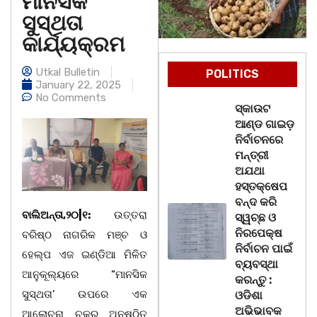
ମାନସିକ
ସୁସ୍ଥତା
କାର୍ଯ୍ୟକ୍ରମ
Utkal Bulletin
POLITICS
January 22, 2025
No Comments
ସ୍କାଉଟ
ଆଣ୍ଡ ଗାଇଡ଼
ନିର୍ବାଚନରେ
ମନ୍ତ୍ରୀ
ଅଯଥା
ହସ୍ତକ୍ଷେପ
ବନ୍ଦ କରି
ବାଲିଅନ୍ତା,୨୦|୧:
ଉତ୍ତରା
ସ୍ୱଚ୍ଛ ଓ
ନିରପେକ୍ଷ
ବରିଷ୍ଠ ନାଗରିକ ମଞ୍ଚ ଓ
ନିର୍ବାଚନ ପାଇଁ
ହେଲ୍ପ ଏଜ ଇଣ୍ଡିଆ ମିଳିତ
ବ୍ୟବସ୍ଥା
ଆନୁକୂଲ୍ୟରେ “ମାନସିକ
କରନ୍ତୁ :
ସୁସ୍ଥତା’ ଉପରେ ଏକ
ଓଡିଶା
ଅଭିଭାବକ
ଆଲୋଚନା ଚକ୍ର ଅନୁଷ୍ଠିତ