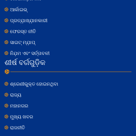
ଆର୍କାଇଭ୍
ପ୍ରତ୍ଯ଼ାଖ୍ଯ଼ାନକାରୀ
ଫେରସ୍ତ ନୀତି
ସାଇଟ୍ ମ୍ଯ଼ାପ୍
ନିଯ଼ମ ଏବଂ ସର୍ତ୍ତାବଳୀ
ଶୀର୍ଷ ବର୍ଗଗୁଡ଼ିକ
ଶ୍ରେଣୀଭୁକ୍ତ ହୋଇନଥିବା
ରାଜ୍ୟ
ମହାନଗର
ମୁଖ୍ୟ ଖବର
ରାଜନୀତି