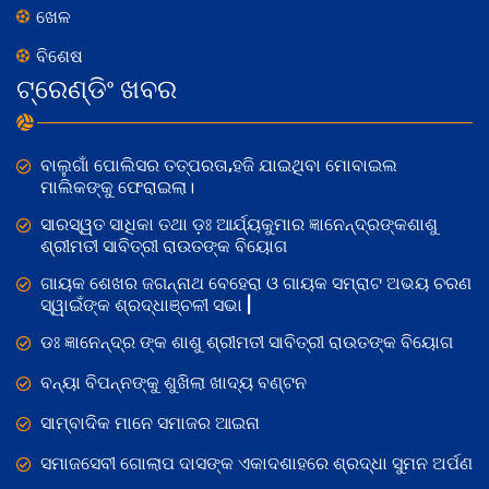
ଖେଳ
ବିଶେଷ
ଟ୍ରେଣ୍ଡିଂ ଖବର
ବାଲୁଗାଁ ପୋଲିସର ତତ୍‌ପରତା,ହଜି ଯାଇଥିବା ମୋବାଇଲ
ମାଲିକଙ୍କୁ ଫେରାଇଲା।
ସାରସ୍ୱତ ସାଧିକା ତଥା ଡ଼ଃ ଆର୍ଯ୍ୟକୁମାର ଜ୍ଞାନେନ୍ଦ୍ରଙ୍କଶାଶୁ
ଶ୍ରୀମତୀ ସାବିତ୍ରୀ ରାଉତଙ୍କ ବିୟୋଗ
ଗାୟକ ଶେଖର ଜଗନ୍ନାଥ ବେହେରା ଓ ଗାୟକ ସମ୍ରାଟ ଅଭୟ ଚରଣ
ସ୍ୱାଇଁଙ୍କ ଶ୍ରଦ୍ଧାଞ୍ଚଳୀ ସଭା |
ଡଃ ଜ୍ଞାନେନ୍ଦ୍ର ଙ୍କ ଶାଶୁ ଶ୍ରୀମତୀ ସାବିତ୍ରୀ ରାଉତଙ୍କ ବିୟୋଗ
ବନ୍ୟା ବିପନ୍ନଙ୍କୁ ଶୁଖିଲା ଖାଦ୍ୟ ବଣ୍ଟନ
ସାମ୍ବାଦିକ ମାନେ ସମାଜର ଆଇନା
ସମାଜସେବୀ ଗୋଲାପ ଦାସଙ୍କ ଏକାଦଶାହରେ ଶ୍ରଦ୍ଧା ସୁମନ ଅର୍ପଣ