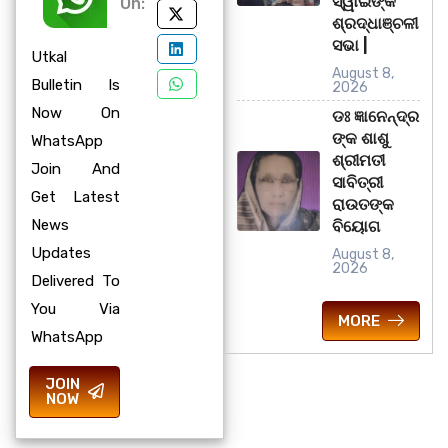
ସ୍ୱାଇଁଙ୍କ
On:
ଶ୍ରଦ୍ଧାଞ୍ଚଳୀ
ସଭା |
Utkal
August 8,
Bulletin Is
2026
Now On
ଡଃ ଜ୍ଞାନେନ୍ଦ୍ର
ଙ୍କ ଶାଶୁ
WhatsApp
ଶ୍ରୀମତୀ
Join And
ସାବିତ୍ରୀ
Get Latest
ରାଉତଙ୍କ
News
ବିୟୋଗ
Updates
August 8,
2026
Delivered To
You Via
MORE
WhatsApp
JOIN
NOW