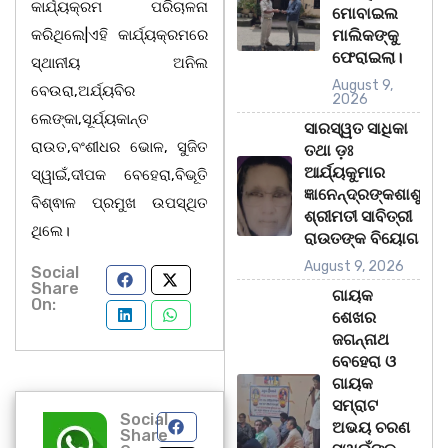
କାର୍ଯ୍ୟକ୍ରମ ପରିଚାଳନା
ମୋବାଇଲ
କରିଥିଲେ|ଏହି କାର୍ଯ୍ୟକ୍ରମରେ
ମାଲିକଙ୍କୁ
ଫେରାଇଲା।
ସ୍ଥାନୀୟ ଅନିଲ
August 9,
ବେଉରା,ଅର୍ଯ୍ୟବିର
2026
ଲେଙ୍କା,ସୂର୍ଯ୍ୟକାନ୍ତ
ସାରସ୍ୱତ ସାଧିକା
ରାଉତ,ବଂଶୀଧର ଭୋଳ, ସୁଜିତ
ତଥା ଡ଼ଃ
ଆର୍ଯ୍ୟକୁମାର
ସ୍ୱାଇଁ,ଦୀପକ ବେହେରା,ବିଭୂତି
ଜ୍ଞାନେନ୍ଦ୍ରଙ୍କଶାଶୁ
ବିଶ୍ଵାଳ ପ୍ରମୁଖ ଉପସ୍ଥିତ
ଶ୍ରୀମତୀ ସାବିତ୍ରୀ
ଥିଲେ।
ରାଉତଙ୍କ ବିୟୋଗ
August 9, 2026
Social
Share
ଗାୟକ
On:
ଶେଖର
ଜଗନ୍ନାଥ
ବେହେରା ଓ
ଗାୟକ
ସମ୍ରାଟ
Social
ଅଭୟ ଚରଣ
Share