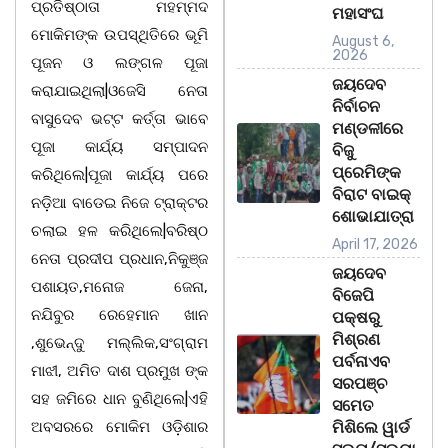
ପ୍ରତିଷ୍ଠାତା ମହମ୍ମଦ
ମହାସଂଘ
ମୋକିମଙ୍କ ଉପସ୍ଥିତିରେ ଭୂମି
August 6,
2026
ପୂଜନ ଓ ଲଙ୍ଗଳ ପୂଜା
ଜୟଦେବ
କରାଯାଇଥିଲା|ଓଜେସି ନେତା
ନିର୍ବାଚନ
ବାସୁଦେବ ଭଟ୍ଟ କର୍ତ୍ତା ଭାବେ
ମଣ୍ଡଳୀରେ
ପୂଜା କାର୍ଯ୍ୟ ସମ୍ପାଦନ
ବିଜୁ
ପ୍ରେମିଙ୍କ
କରିଥିଲେ|ପୂଜା କାର୍ଯ୍ୟ ପରେ
ବିରାଟ ବାଇକ୍
ନଡ଼ିଆ ବାଡେଇ ନିଜେ ଟ୍ରାକ୍ଟର
ଶୋଭାଯାତ୍ରା
ଚଲାଇ ହଳ କରିଥିଲେ|ବରିଷ୍ଠ
April 17, 2026
ନେତା ପ୍ରଦୀପ ପ୍ରଧାନ,ନିକୁଞ୍ଜ
ଜୟଦେବ
ପଶାୟତ,ମନୋଜ ଜେନା,
ବିଜେପି
ନଯିବୁର ରେହେମାନ ଖାନ
ପକ୍ଷରୁ
ମିଶ୍ରଣ
,ଶୁଭେନ୍ଦୁ ମଲ୍ଲିକ,ସଂଗ୍ରାମ
ପର୍ବନାଏବ
ମାଝୀ, ଅମିତ ଦାଶ ପ୍ରମୁଖ ଙ୍କ
ସରପଞ୍ଚ
ସହ ଜମିରେ ଧାନ ବୁଣିଥିଲେ|ଏହି
ସମେତ
ଅବସରରେ ମୋକିମ ଓଡ଼ିଶାର
ମିଶିଲେ ୱାର୍ଡ