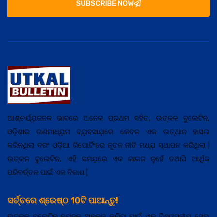
SUBSCRIBE NOW
ଆଶ୍ଚର୍ଯ୍ଯ଼ଜନକ ଭାବରେ ଅନେକ ପ୍ରଥମ ସହିତ, ଉତ୍କଳ ବୁଲେଟିନ,
ଓଡ଼ିଶାର ଗଣମାଧ୍ଯ଼ମ ବ୍ଯ଼ବସାଯ଼ରେ କେବଳ ଏକ ଉତ୍ଥାନ ହାସଲ
କରିନଥିଲା ବରଂ ଓଡ଼ିଆ ରିପୋର୍ଟିଂରେ ନୂତନ ନୀତି ମଧ୍ଯ଼ ସ୍ଥାପନ କରିଥିଲା |
ଉତ୍କଳ ବୁଲେଟିନ, ଏହି ସମଯ଼ରେ ଏକ କାଗଜ ନୁହେଁ ତଥାପି ଆର୍ଥିକ
ପରିବର୍ତ୍ତନ ପାଇଁ ଏକ ବିକାଶ |
ସର୍ଚ୍ଚରେ ଶ୍ରେଷ୍ଠ 10ଟି ପାଆନ୍ତୁ!
ଉତ୍କଳ ବୁଲେଟିନ ନ୍ଯ଼ୁଜକୁ ଅନୁକୂଳ କରିବା ପାଇଁ ଏକ ବିଶ୍ୱସନୀଯ଼ ସେବା