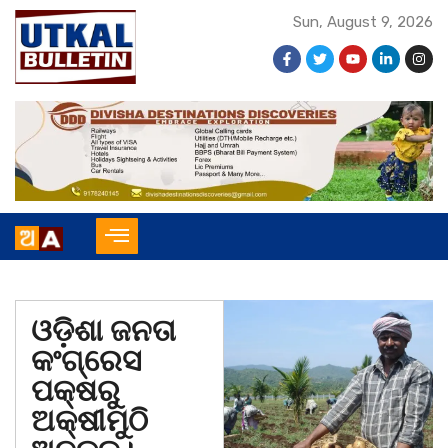
Sun, August 9, 2026
ଓଡ଼ିଶା ଜନତା
କଂଗ୍ରେସ
ପକ୍ଷରୁ
ଅକ୍ଷୀମୁଠି