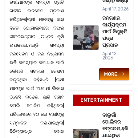
ସଭ୍ୟ/ସଭ୍ୟା
ଚାଷୀମାନଙ୍କ ସମସ୍ୟା ପ୍ରତି
April 17, 2026
ଗଭୀର ଉଦବେଗ ପ୍ରକାଶ
ଜନଗଣନା
କରିଥିଲେ|ଚାଷୀ ମାନଙ୍କୁ ସାର
କାର୍ଯ୍ୟକ୍ରମ
ବିହନ ଯୋଗାଇବାରେ ବିଫଳ
ପାଇଁ ନିଯୁକ୍ତି
ଶୀତଳଭଣ୍ଡାର ,ଉନ୍ନତ କୃଷି
ପତ୍ର
ପ୍ରଦାନ
ଉପକରଣ,ମଣ୍ଡି ସମସ୍ୟା
ଜଳସେଚନ ଓ ଜଳ ନିଷ୍କାସନ
April 12,
2026
ଭଳି ସମସ୍ୟାର ସମାଧାନ ପାଇଁ
କୌଣସି ସରକାର ଚେଷ୍ଟା
MORE
କରୁନଥିବା କହିଛନ୍ତି |ଚାଷୀ
ମାନଙ୍କ ପାଇଁ ଆଗାମୀ ଦିନରେ
ଓଜେସି ଲଢେଇ ଜାରି ରଖିବ
ENTERTAINMENT
ବୋଲି ମୋକିମ କହିଥିଲେ|
ପରିଶେଷରେ ୧୦ ଜଣ ଚାଷୀଙ୍କୁ
ବାଲୁଗାଁ
ପୋଲିସର
ସମ୍ମାନିତ କରାଯାଇଥିଲା|
ତତ୍‌ପରତା,ହଜି
ବିଚିତ୍ରାନନ୍ଦ ଭୋଳ
ଯାଇଥିବା