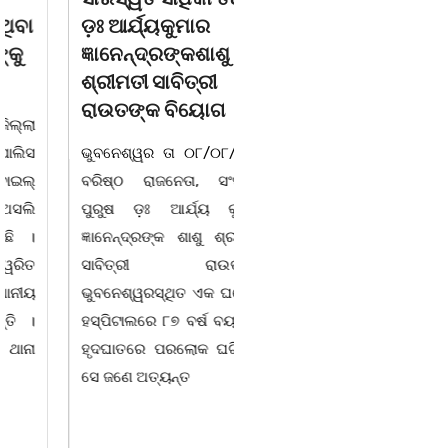
ଡ଼ଃ ଆର୍ଯ୍ୟକୁମାର
ଜଗନ୍ନାଥ ବେହେରା ଓ
ଜ୍ଞାନେନ୍ଦ୍ରଙ୍କଶାଶୁ
ଗାୟକ ସମ୍ରାଟ ଅଭୟ
ଶ୍ରୀମତୀ ସାବିତ୍ରୀ
ଚରଣ ସ୍ୱାଇଁଙ୍କ
ରାଉତଙ୍କ ବିୟୋଗ
ଶ୍ରଦ୍ଧାଞ୍ଚଳୀ ସଭା |
ଭୁବନେଶ୍ୱର ତା ୦୮/୦୮/୨୬ :
ଚିଲିକା, ୮। ୮:ଖୋର୍ଦ୍ଧା ଜିଲ୍ଲା
ବରିଷ୍ଠ ରାଜନେତା, ସଂସ୍କୃତି
ବାଣପୁର ବ୍ଲକ ଅନ୍ତର୍ଗତ ନାଚୁଣୀ
ପୁରୁଷ ଡ଼ଃ ଆର୍ଯ୍ୟ କୁମାର
ଠାରେ ବାଣପୁର ଭଗବତୀ ମଣ୍ଡଳ
ଜ୍ଞାନେନ୍ଦ୍ରଙ୍କ ଶାଶୁ ଶ୍ରୀମତୀ
ପାଲାଗାୟକ ପରିଷଦ ଓ ଜାଗୃତିକା
ସାବିତ୍ରୀ ରାଉତଙ୍କ
ଅନୁଷ୍ଠାନର ମିଳିତ
ଭୁବନେଶ୍ୱରସ୍ଥିତ ଏକ ଘରୋଇ
ଆନୁକୂଲ୍ୟରେ ସ୍ୱର୍ଗତ ଗାୟକ
ହସ୍ପିଟାଲରେ ୮୭ ବର୍ଷ ବୟସରେ
ଶେଖର ପଦ୍ମଶ୍ରୀ ଜଗନ୍ନାଥ
ହୃଦଘାତରେ ପରଲୋକ ଘଟିଛି ।
ବେହେରା ଓ ଗାୟକ ସମ୍ରାଟ
ସେ ଜଣେ ଅତ୍ୟନ୍ତ
ଅଭୟ ଚରଣ