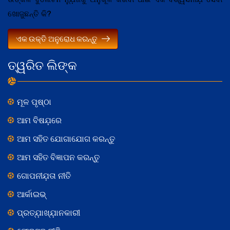
ଖୋଜୁଛନ୍ତି କି?
ଏକ ଉକ୍ତି ଅନୁରୋଧ କରନ୍ତୁ
ତ୍ୱରିତ ଲିଙ୍କ
ମୂଳ ପୃଷ୍ଠା
ଆମ ବିଷଯ଼ରେ
ଆମ ସହିତ ଯୋଗାଯୋଗ କରନ୍ତୁ
ଆମ ସହିତ ବିଜ୍ଞାପନ କରନ୍ତୁ
ଗୋପନୀଯ଼ତା ନୀତି
ଆର୍କାଇଭ୍
ପ୍ରତ୍ଯ଼ାଖ୍ଯ଼ାନକାରୀ