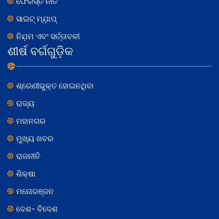
ଫେରସ୍ତ ନୀତି
ସାଇଟ୍ ମ୍ଯ଼ାପ୍
ନିଯ଼ମ ଏବଂ ସର୍ତ୍ତାବଳୀ
ଶୀର୍ଷ ବର୍ଗଗୁଡ଼ିକ
ଶ୍ରେଣୀଭୁକ୍ତ ହୋଇନଥିବା
ରାଜ୍ୟ
ମହାନଗର
ମୁଖ୍ୟ ଖବର
ରାଜନୀତି
ଶିକ୍ଷା
ମନୋରଞ୍ଜନ
ଦେଶ- ବିଦେଶ