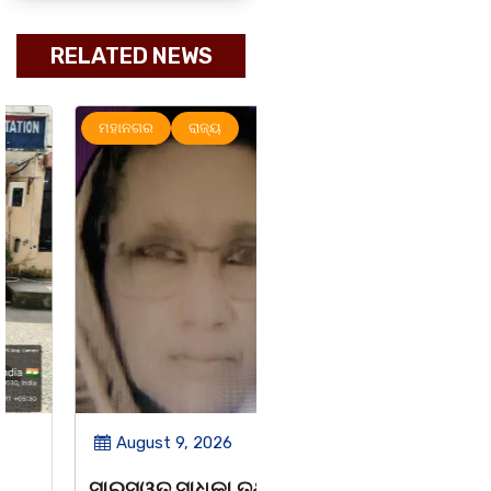
RELATED NEWS
ମହାନଗର
ରାଜ୍ୟ
ରାଜ୍ୟ
ସୃଜନୀ
August 9, 2026
August 8, 2026
ସାରସ୍ୱତ ସାଧିକା ତଥା
ଗାୟକ ଶେଖର