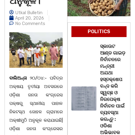
ଅନୁକୂଳ।
Utkal Bulletin
April 20, 2026
No Comments
POLITICS
ସ୍କାଉଟ
ଆଣ୍ଡ ଗାଇଡ଼
ନିର୍ବାଚନରେ
ମନ୍ତ୍ରୀ
ଅଯଥା
ବାଲିଅନ୍ତା
୨୦/୦୪:- ପବିତ୍ର
ହସ୍ତକ୍ଷେପ
ବନ୍ଦ କରି
ଅକ୍ଷୟ ତୃତୀୟା ଅବସରରେ
ସ୍ୱଚ୍ଛ ଓ
ଓଡ଼ିଶା ଜନତା କଂଗ୍ରେସ
ନିରପେକ୍ଷ
ପକ୍ଷରୁ ସ୍ଥାନୀୟ ପାହାଳ
ନିର୍ବାଚନ ପାଇଁ
ନିକଟସ୍ଥ ଜୋହଳ ଗ୍ରାମରେ
ବ୍ୟବସ୍ଥା
କରନ୍ତୁ :
ଅକ୍ଷୀମୁଠି ଅନୁକୂଳ କରାଯାଇଛି|
ଓଡିଶା
ଓଡ଼ିଶା ଜନତା କଂଗ୍ରେସର
ଅଭିଭାବକ