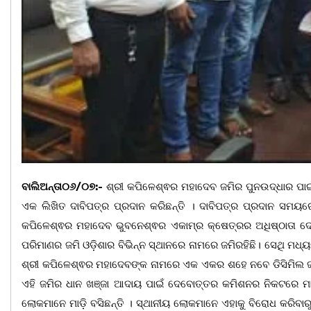
ବାଲିଅନ୍ତା୦୬/୦୭:-
ଶ୍ରୀ କପିଳେଶ୍ଵର ମହାଦେବ ଜମିର ପୁନଉଦ୍ଧାର ପା
ଏକ ଲିଖିତ ଦାବିପତ୍ର ପ୍ରଦାନ କରିଛନ୍ତି । ଦାବିପତ୍ର ପ୍ରଦାନ ସମୟ
କପିଳେଶ୍ଵର ମହାଦେବ ଭୁବନେଶ୍ଵର ଏକାମ୍ର କ୍ଷେତ୍ରର ଅଧିଷ୍ଠାତା ଦେବ।
ପରିମାଣର ଜମି ଓଡ଼ିଶାର ବିଭିନ୍ନ ସ୍ଥାନରେ ନାମରେ ଜମିରହିଛି। ସେଥି ମଧ
ଶ୍ରୀ କପିଳେଶ୍ଵର ମହାଦେବଙ୍କ ନାମରେ ଏକ ଏକର ଶହେ ନବେ ଡିସିମିଲ ଜମି 
ଏହି ଜମିର ଧାନ ଖଞ୍ଜା ଆଦାୟ ପାଇଁ ଦେବୋତ୍ତର କମିଶନର ନିକଟରେ ମାମଲ
ଲୋକମାନେ ମାଡ଼ି ବସିଛନ୍ତି । ସ୍ଥାନୀୟ ଲୋକମାନେ ଏହାକୁ ବିରୋଧ କରିବ