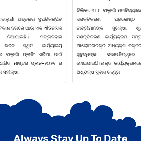
ଚିଲିକା, ୭। ୮: ବାଲୁଗାଁ ମହାବିଦ୍ୟାଳୟ ଶ
ାଲୁଗାଁ ଅଞ୍ଚଳର ସୁପରିକଳ୍ପିତ
ସଶକ୍ତିକରଣ ପ୍ରକୋଷ୍ଠ ପ
କାଶ ଦିଗରେ ଆଉ ଏକ ଐତିହାସିକ
ଛାତ୍ରୀମାନଙ୍କ ସୁରକ୍ଷା, ଶୃଙ
ିଆଯାଇଛି। ମଙ୍ଗଳବାର
ସଶକ୍ତିକରଣ କାର୍ଯ୍ୟକ୍ରମ ସମ୍ପର୍
ନ ସ୍ଥିତ କାର୍ଯ୍ୟାଳୟ
ଆଲୋଚନାଚକ୍ର ଅଧ୍ୟକ୍ଷ ଡକ୍ଟର ଲ
ଲୁଗାଁ ପ୍ଲାନିଂ ଏରିଆ ପାଇଁ
ସୁବୁଦ୍ଧିଙ୍କ ସଭାପତିତ୍ୱରେ ଅନ
ତ ମାଷ୍ଟର ପ୍ଲାନ–୨୦୫୧ ର
ହୋଇଯାଇଛି।ଉକ୍ତ କାର୍ଯ୍ୟକ୍ରମରେ ଯୁ
ୀକ୍ଷା
ଅଧ୍ୟକ୍ଷ ସୁବାସ ଚନ୍ଦ୍ର
Always Stay Up To Date