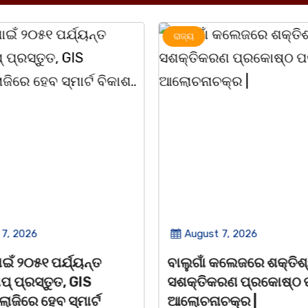
ରାଜ୍ୟ
 2026
August 7, 2026
 ୨୦୫୧ ପର୍ଯ୍ୟନ୍ତ
ବାଲୁଗାଁ କଲେଜରେ ଶକ୍ତିଶ୍ରୀ
ପ୍ରସ୍ତୁତ, GIS
ସଶକ୍ତିକରଣ ପ୍ରକୋଷ୍ଠ ପକ୍
େ ହେବ ସ୍ମାର୍ଟ
ଆଲୋଚନାଚକ୍ର |