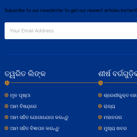
Subscribe to our newsletter to get our newest articles instantl
ତ୍ୱରିତ ଲିଙ୍କ
ଶୀର୍ଷ ବର୍ଗଗୁଡ଼ି
ମୂଳ ପୃଷ୍ଠା
ଶ୍ରେଣୀଭୁକ୍ତ ହ
ଆମ ବିଷଯ଼ରେ
ରାଜ୍ୟ
ଆମ ସହିତ ଯୋଗାଯୋଗ କରନ୍ତୁ
ମହାନଗର
ଆମ ସହିତ ବିଜ୍ଞାପନ କରନ୍ତୁ
ମୁଖ୍ୟ ଖବର