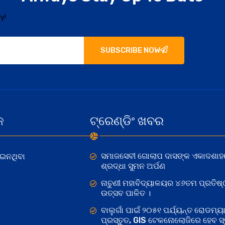
y!
SUBSCRIBE NOW
କ
ଟ୍ରେଣ୍ଡିଂ ଖବର
ସମାଜସେବୀ ଗୋଲାପ ଦାସଙ୍କ ଏକାଦଶାହ
ୋଇନଥିବା
ଶ୍ରଦ୍ଧା ସୁମନ ଅର୍ପଣ
ନାଚୁଣୀ ମହାବିଦ୍ୟାଳୟର ୪୬ତମ ପ୍ରତିଷ୍
ଉତ୍ସବ ପାଳିତ ।
ବାଲୁଗାଁ ପାଇଁ ୨୦୫୧ ପର୍ଯ୍ୟନ୍ତ ରୋଡମ୍ୟା
ପ୍ରସ୍ତୁତ, GIS ଟେକନୋଲୋଜିରେ ହେବ ସ୍ମ