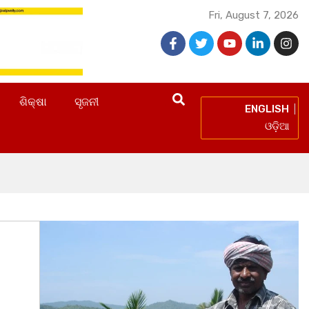
Fri, August 7, 2026
ଶିକ୍ଷା
ସୃଜନୀ
ENGLISH
ଓଡ଼ିଆ