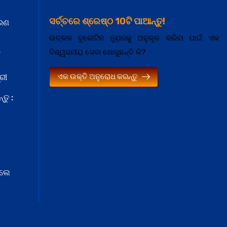
ସର୍ଚ୍ଚରେ ଶ୍ରେଷ୍ଠ 10ଟି ପାଆନ୍ତୁ!
କରଣ
ଉତ୍କଳ ବୁଲେଟିନ ନ୍ଯ଼ୁଜକୁ ଅନୁକୂଳ କରିବା ପାଇଁ ଏକ
ା
ବିଶ୍ୱସନୀଯ଼ ସେବା ଖୋଜୁଛନ୍ତି କି?
ଏକ ଉକ୍ତି ଅନୁରୋଧ କରନ୍ତୁ
ରୀ
ତୁ :
େଲେ