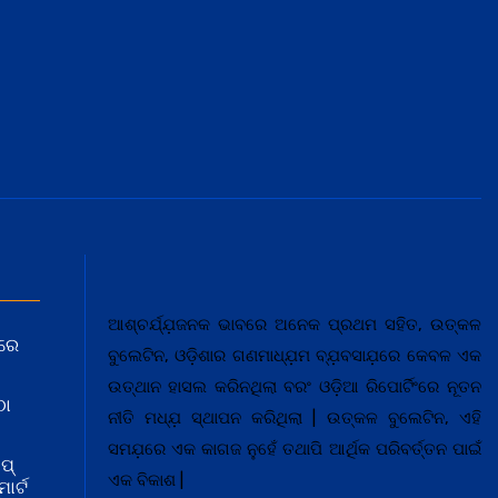
ଆଶ୍ଚର୍ଯ୍ଯ଼ଜନକ ଭାବରେ ଅନେକ ପ୍ରଥମ ସହିତ, ଉତ୍କଳ
ରେ
ବୁଲେଟିନ, ଓଡ଼ିଶାର ଗଣମାଧ୍ଯ଼ମ ବ୍ଯ଼ବସାଯ଼ରେ କେବଳ ଏକ
ଉତ୍ଥାନ ହାସଲ କରିନଥିଲା ବରଂ ଓଡ଼ିଆ ରିପୋର୍ଟିଂରେ ନୂତନ
ଠା
ନୀତି ମଧ୍ଯ଼ ସ୍ଥାପନ କରିଥିଲା | ଉତ୍କଳ ବୁଲେଟିନ, ଏହି
ସମଯ଼ରେ ଏକ କାଗଜ ନୁହେଁ ତଥାପି ଆର୍ଥିକ ପରିବର୍ତ୍ତନ ପାଇଁ
ପ୍
ଏକ ବିକାଶ |
ାର୍ଟ