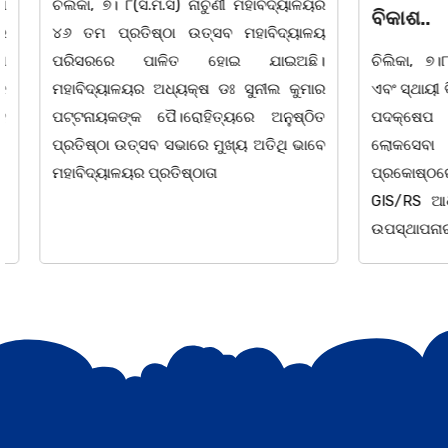
ଚିଲିକା, ୭। ୮(ସ.ମି.ସ) ନାଚୁଣୀ ମହାବିଦ୍ୟାଳୟର
ବିକାଶ..
୪୬ ତମ ପ୍ରତିଷ୍ଠା ଉତ୍ସବ ମହାବିଦ୍ୟାଳୟ
ପରିସରରେ ପାଳିତ ହୋଇ ଯାଇଅଛି।
ଚିଲିକା, ୭।୮:ବ
ମହାବିଦ୍ୟାଳୟର ଅଧ୍ୟକ୍ଷ ଡଃ ସୁନୀଲ କୁମାର
ଏବଂ ସ୍ଥାୟୀ ବି
ପଟ୍ଟନାୟକଙ୍କ ପୈ।ରୋହିତ୍ୟରେ ଅନୁଷ୍ଠିତ
ପଦକ୍ଷେପ ନ
ପ୍ରତିଷ୍ଠା ଉତ୍ସବ ସଭାରେ ମୁଖ୍ୟ ଅତିଥି ଭାବେ
ଲୋକସେବା ଭବ
ମହାବିଦ୍ୟାଳୟର ପ୍ରତିଷ୍ଠାତା
ପ୍ରକୋଷ୍ଠରେ ବା
GIS/RS ଆଧାରି
ଉପସ୍ଥାପନାର ସମ