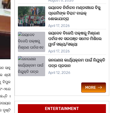
August 6, 2026
ଜୟଦେବ ନିର୍ବାଚନ ମଣ୍ଡଳୀରେ ବିଜୁ
ପ୍ରେମିଙ୍କ ବିରାଟ ବାଇକ୍
ଶୋଭାଯାତ୍ରା
April 17, 2026
ଜୟଦେବ ବିଜେପି ପକ୍ଷରୁ ମିଶ୍ରଣ
ପର୍ବନାଏବ ସରପଞ୍ଚ ସମେତ ମିଶିଲେ
ୱାର୍ଡ ସଭ୍ୟ/ସଭ୍ୟା
April 17, 2026
ଜନଗଣନା କାର୍ଯ୍ୟକ୍ରମ ପାଇଁ ନିଯୁକ୍ତି
ପତ୍ର ପ୍ରଦାନ
ନ ସାହୁ
April 12, 2026
କ ଶ୍ରୀ
 ବିପୁଳ
MORE
ନଂ-୨ରେ
ନ୍ତି ।
୍ରଦାୟର
ENTERTAINMENT
ଦୃଷ୍ଟି