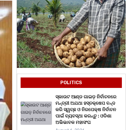
POLITICS
ସ୍କାଉଟ ଆଣ୍ଡ ଗାଇଡ଼ ନିର୍ବାଚନରେ
ମନ୍ତ୍ରୀ ଅଯଥା ହସ୍ତକ୍ଷେପ ବନ୍ଦ
କରି ସ୍ୱଚ୍ଛ ଓ ନିରପେକ୍ଷ ନିର୍ବାଚନ
ପାଇଁ ବ୍ୟବସ୍ଥା କରନ୍ତୁ : ଓଡିଶା
ଅଭିଭାବକ ମହାସଂଘ