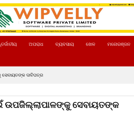
୍ତର୍ଜାତୀୟ
ଅପରାଧ
ବ୍ୟବସାୟ
ଖେଳ
ମନୋରଞ୍ଜନ
ୁ ସେବାୟତଙ୍କ ଦାବିପତ୍ର
ଁ ଉପଜିଲ୍ଲାପାଳଙ୍କୁ ସେବାୟତଙ୍କ