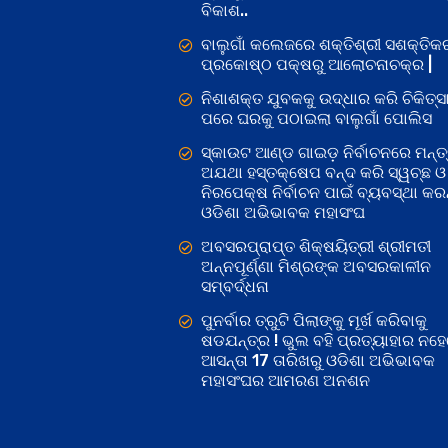
ବିକାଶ..
ବାଲୁଗାଁ କଲେଜରେ ଶକ୍ତିଶ୍ରୀ ସଶକ୍ତି
ପ୍ରକୋଷ୍ଠ ପକ୍ଷରୁ ଆଲୋଚନାଚକ୍ର |
ନିଶାଶକ୍ତ ଯୁବକକୁ ଉଦ୍ଧାର କରି ଚିକିତ୍ସ
ପରେ ଘରକୁ ପଠାଇଲା ବାଲୁଗାଁ ପୋଲିସ
ସ୍କାଉଟ ଆଣ୍ଡ ଗାଇଡ଼ ନିର୍ବାଚନରେ ମନ୍ତ୍
ଅଯଥା ହସ୍ତକ୍ଷେପ ବନ୍ଦ କରି ସ୍ୱଚ୍ଛ ଓ
ନିରପେକ୍ଷ ନିର୍ବାଚନ ପାଇଁ ବ୍ୟବସ୍ଥା କରନ୍
ଓଡିଶା ଅଭିଭାବକ ମହାସଂଘ
ଅବସରପ୍ରାପ୍ତ ଶିକ୍ଷୟିତ୍ରୀ ଶ୍ରୀମତୀ
ଅନ୍ନପୂର୍ଣ୍ଣା ମିଶ୍ରଙ୍କ ଅବସରକାଳୀନ
ସମ୍ବର୍ଦ୍ଧନା
ପୁନର୍ବାର ତ୍ରୁଟି ପିଲାଙ୍କୁ ମୂର୍ଖ କରିବାକୁ
ଷଡଯନ୍ତ୍ର ! ଭୁଲ ବହି ପ୍ରତ୍ୟାହାର ନହ
ଆସନ୍ତା 17 ତାରିଖରୁ ଓଡିଶା ଅଭିଭାବକ
ମହାସଂଘର ଆମରଣ ଅନଶନ