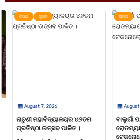
ରାଜ୍ୟ
ସୃଜନୀ
ରାଜ୍ୟ
August 7, 2026
August 7,
ନାଚୁଣୀ ମହାବିଦ୍ୟାଳୟର ୪୬ତମ
ବାଲୁଗାଁ ପାଇଁ
ପ୍ରତିଷ୍ଠା ଉତ୍ସବ ପାଳିତ ।
ରୋଡମ୍ୟାପ୍ 
ଟେକନୋଲୋଜିର