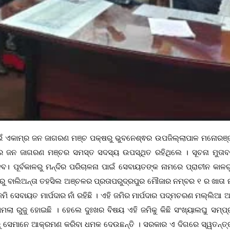
ଇଁ ଏକାମ୍ର ଜନ ଜାଗରଣ ମଞ୍ଚ ପକ୍ଷରୁ ଭୁବନେଶ୍ଵର ଉପଜିଲ୍ଲାପାଳ ମନୋରଞ୍ଜ
ରେ ଜନ ଜାଗରଣ ମଞ୍ଚର ସମସ୍ତ ସଦସ୍ୟ ଉପସ୍ଥିତ ରହିଥିଲେ । ସୂଚନା ମୁତାବ
 ପୂର୍ବକାଳରୁ ମନ୍ଦିର ପରିଚାଳନା ପାଇଁ ସେବାୟତଙ୍କ ନାମରେ ପ୍ରାଚୀନ କାଳରୁ
୍ୟରୁ ବାଲିଅନ୍ତା ତହସିଲ ଅଞ୍ଚଳର ପ୍ରତାପରୁଦ୍ରପୁର ମୌଜାର ନମ୍ବର ୧ ର ଖାତା 
ସେବାୟତ ମାର୍ପଦାର ନାଁ ରହିଛି । ଏହି ଜମିର ମାର୍ପଦାର ପଦ୍ମଚରଣ ମଲ୍ଲିଆ ଅଛ
ା ରୁଜୁ ହୋଇଛି । ହେଲେ ଦୁଃଖର ବିଷୟ ଏହି ଜମିକୁ କିଛି ସଂଖ୍ୟାଲଘୁ ସମ୍ପ
ାରୁ ସେମାନେ ଆକ୍ରମଣ କରିବା ଧମକ ଦେଉଛନ୍ତି । ସରକାର ଏ ଦିଗରେ ସ୍ୱତନ୍ତ୍ର 