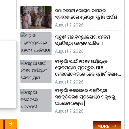
ସମାଜସେବୀ ଗୋଲାପ ଦାସଙ୍କ
ଏକାଦଶାହରେ ଶ୍ରଦ୍ଧା ସୁମନ ଅର୍ପଣ
August 7, 2026
ନାଚୁଣୀ ମହାବିଦ୍ୟାଳୟର ୪୬ତମ
ପ୍ରତିଷ୍ଠା ଉତ୍ସବ ପାଳିତ ।
August 7, 2026
ବାଲୁଗାଁ ପାଇଁ ୨୦୫୧ ପର୍ଯ୍ୟନ୍ତ
ରୋଡମ୍ୟାପ୍ ପ୍ରସ୍ତୁତ, GIS
ଟେକନୋଲୋଜିରେ ହେବ ସ୍ମାର୍ଟ ବିକାଶ..
August 7, 2026
ବାଲୁଗାଁ କଲେଜରେ ଶକ୍ତିଶ୍ରୀ
ସଶକ୍ତିକରଣ ପ୍ରକୋଷ୍ଠ ପକ୍ଷରୁ
ଆଲୋଚନାଚକ୍ର |
August 7, 2026
MORE