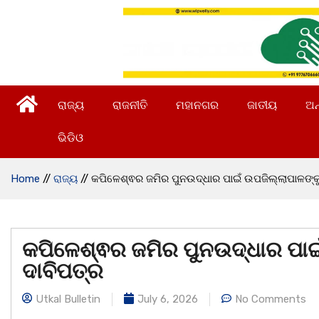
ରାଜ୍ୟ
ରାଜନୀତି
ମହାନଗର
ଜାତୀୟ
ଅନ
ଭିଡିଓ
Home
//
ରାଜ୍ୟ
//
କପିଳେଶ୍ଵର ଜମିର ପୁନଉଦ୍ଧାର ପାଇଁ ଉପଜିଲ୍ଲାପାଳଙ୍କ
କପିଳେଶ୍ଵର ଜମିର ପୁନଉଦ୍ଧାର ପାଇ
ଦାବିପତ୍ର
Utkal Bulletin
July 6, 2026
No Comments