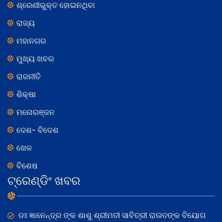
ଶ୍ରେଣୀଭୁକ୍ତ ହୋଇନଥିବା
ରାଜ୍ୟ
ମହାନଗର
ମୁଖ୍ୟ ଖବର
ରାଜନୀତି
ଶିକ୍ଷା
ମନୋରଞ୍ଜନ
ଦେଶ- ବିଦେଶ
ଖେଳ
ବିଶେଷ
ଟ୍ରେଣ୍ଡିଂ ଖବର
ଡଃ ଜ୍ଞାନେନ୍ଦ୍ର ଙ୍କ ଶାଶୁ ଶ୍ରୀମତୀ ସାବିତ୍ରୀ ରାଉତଙ୍କ ବିୟୋଗ