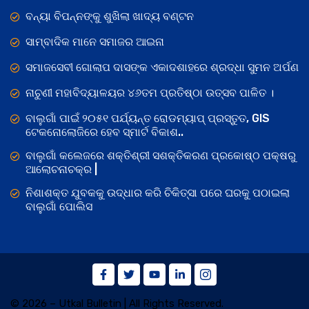
ବନ୍ୟା ବିପନ୍ନଙ୍କୁ ଶୁଖିଲା ଖାଦ୍ୟ ବଣ୍ଟନ
ସାମ୍ବାଦିକ ମାନେ ସମାଜର ଆଇନା
ସମାଜସେବୀ ଗୋଲାପ ଦାସଙ୍କ ଏକାଦଶାହରେ ଶ୍ରଦ୍ଧା ସୁମନ ଅର୍ପଣ
ନାଚୁଣୀ ମହାବିଦ୍ୟାଳୟର ୪୬ତମ ପ୍ରତିଷ୍ଠା ଉତ୍ସବ ପାଳିତ ।
ବାଲୁଗାଁ ପାଇଁ ୨୦୫୧ ପର୍ଯ୍ୟନ୍ତ ରୋଡମ୍ୟାପ୍ ପ୍ରସ୍ତୁତ, GIS
ଟେକନୋଲୋଜିରେ ହେବ ସ୍ମାର୍ଟ ବିକାଶ..
ବାଲୁଗାଁ କଲେଜରେ ଶକ୍ତିଶ୍ରୀ ସଶକ୍ତିକରଣ ପ୍ରକୋଷ୍ଠ ପକ୍ଷରୁ
ଆଲୋଚନାଚକ୍ର |
ନିଶାଶକ୍ତ ଯୁବକକୁ ଉଦ୍ଧାର କରି ଚିକିତ୍ସା ପରେ ଘରକୁ ପଠାଇଲା
ବାଲୁଗାଁ ପୋଲିସ
© 2026 – Utkal Bulletin | All Rights Reserved.