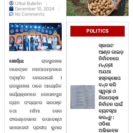
Utkal Bulletin
December 10, 2024
No Comments
POLITICS
ସ୍କାଉଟ
ଆଣ୍ଡ ଗାଇଡ଼
ନିର୍ବାଚନରେ
ଖୋର୍ଦ୍ଧା:
ରାଜସୁନାଖଳା
ମନ୍ତ୍ରୀ
ମହୋତ୍ସବ ମହାଆଡମ୍ବରରେ
ଅଯଥା
ଅନୁଷ୍ଠିତ ହୋଇଯାଇଛି I
ହସ୍ତକ୍ଷେପ
ବନ୍ଦ କରି
ରାଜସୁନାଖଳା ଠାରେ ଆୟୋଜିତ
ସ୍ୱଚ୍ଛ ଓ
କାର୍ଯ୍ୟକ୍ରମରେ ଗୋପାଳପୁର
ନିରପେକ୍ଷ
ଗ୍ରାମ ପଂଚାୟତର ସରପଞ୍ଚ
ନିର୍ବାଚନ ପାଇଁ
ବ୍ୟବସ୍ଥା
ତଥା ମହିମା ସେବା
କରନ୍ତୁ :
ଫାଉଣ୍ଡେସନର ଉପଦେଷ୍ଟା
ଓଡିଶା
ସମାଜସେବୀ ପ୍ରଦୀପ କୁମାର
ଅଭିଭାବକ