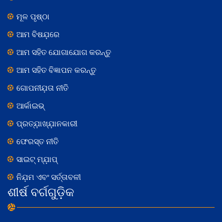
ମୂଳ ପୃଷ୍ଠା
ଆମ ବିଷଯ଼ରେ
ଆମ ସହିତ ଯୋଗାଯୋଗ କରନ୍ତୁ
ଆମ ସହିତ ବିଜ୍ଞାପନ କରନ୍ତୁ
ଗୋପନୀଯ଼ତା ନୀତି
ଆର୍କାଇଭ୍
ପ୍ରତ୍ଯ଼ାଖ୍ଯ଼ାନକାରୀ
ଫେରସ୍ତ ନୀତି
ସାଇଟ୍ ମ୍ଯ଼ାପ୍
ନିଯ଼ମ ଏବଂ ସର୍ତ୍ତାବଳୀ
ଶୀର୍ଷ ବର୍ଗଗୁଡ଼ିକ