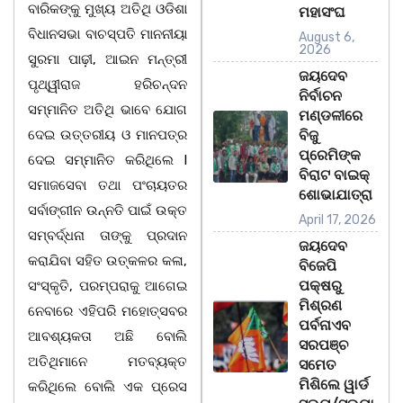
ବାରିକଙ୍କୁ ମୁଖ୍ୟ ଅତିଥି ଓଡିଶା
ମହାସଂଘ
ବିଧାନସଭା ବାଚସ୍ପତି ମାନନୀୟା
August 6,
2026
ସୁରମା ପାଢ଼ୀ, ଆଇନ ମନ୍ତ୍ରୀ
ଜୟଦେବ
ପୃଥ୍ୱୀରାଜ ହରିଚନ୍ଦନ
ନିର୍ବାଚନ
ସମ୍ମାନିତ ଅତିଥି ଭାବେ ଯୋଗ
ମଣ୍ଡଳୀରେ
ଦେଇ ଉତ୍ତରୀୟ ଓ ମାନପତ୍ର
ବିଜୁ
ପ୍ରେମିଙ୍କ
ଦେଇ ସମ୍ମାନିତ କରିଥିଲେ I
ବିରାଟ ବାଇକ୍
ସମାଜସେବା ତଥା ପଂଚାୟତର
ଶୋଭାଯାତ୍ରା
ସର୍ବାଙ୍ଗୀନ ଉନ୍ନତି ପାଇଁ ଉକ୍ତ
April 17, 2026
ସମ୍ବର୍ଦ୍ଧନା ତାଙ୍କୁ ପ୍ରଦାନ
ଜୟଦେବ
କରାଯିବା ସହିତ ଉତ୍କଳର କଳା,
ବିଜେପି
ପକ୍ଷରୁ
ସଂସ୍କୃତି, ପରମ୍ପରାକୁ ଆଗେଇ
ମିଶ୍ରଣ
ନେବାରେ ଏହିପରି ମହୋତ୍ସବର
ପର୍ବନାଏବ
ଆବଶ୍ୟକତା ଅଛି ବୋଲି
ସରପଞ୍ଚ
ଅତିଥିମାନେ ମତବ୍ୟକ୍ତ
ସମେତ
ମିଶିଲେ ୱାର୍ଡ
କରିଥିଲେ ବୋଲି ଏକ ପ୍ରେସ