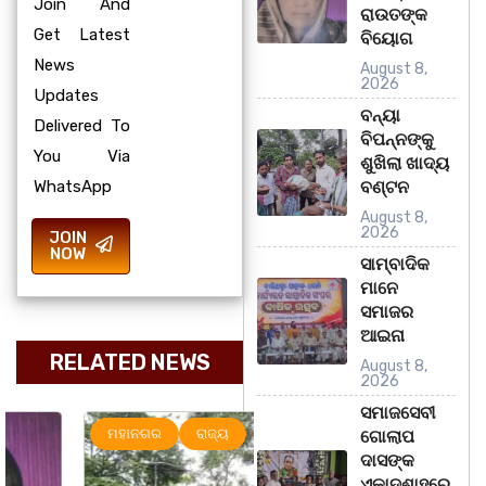
Join And
ରାଉତଙ୍କ
Get Latest
ବିୟୋଗ
News
August 8,
2026
Updates
ବନ୍ୟା
Delivered To
ବିପନ୍ନଙ୍କୁ
You Via
ଶୁଖିଲା ଖାଦ୍ୟ
WhatsApp
ବଣ୍ଟନ
August 8,
2026
JOIN
NOW
ସାମ୍ବାଦିକ
ମାନେ
ସମାଜର
ଆଇନା
RELATED NEWS
August 8,
2026
ସମାଜସେବୀ
ମହାନଗର
ରାଜ୍ୟ
ରାଜ୍ୟ
ଗୋଲାପ
ଦାସଙ୍କ
ଏକାଦଶାହରେ