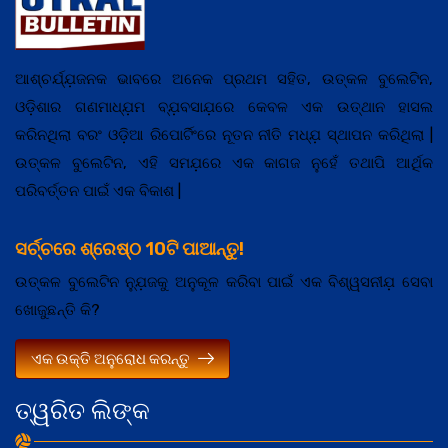
ଆଶ୍ଚର୍ଯ୍ଯ଼ଜନକ ଭାବରେ ଅନେକ ପ୍ରଥମ ସହିତ, ଉତ୍କଳ ବୁଲେଟିନ,
ଓଡ଼ିଶାର ଗଣମାଧ୍ଯ଼ମ ବ୍ଯ଼ବସାଯ଼ରେ କେବଳ ଏକ ଉତ୍ଥାନ ହାସଲ
କରିନଥିଲା ବରଂ ଓଡ଼ିଆ ରିପୋର୍ଟିଂରେ ନୂତନ ନୀତି ମଧ୍ଯ଼ ସ୍ଥାପନ କରିଥିଲା |
ଉତ୍କଳ ବୁଲେଟିନ, ଏହି ସମଯ଼ରେ ଏକ କାଗଜ ନୁହେଁ ତଥାପି ଆର୍ଥିକ
ପରିବର୍ତ୍ତନ ପାଇଁ ଏକ ବିକାଶ |
ସର୍ଚ୍ଚରେ ଶ୍ରେଷ୍ଠ 10ଟି ପାଆନ୍ତୁ!
ଉତ୍କଳ ବୁଲେଟିନ ନ୍ଯ଼ୁଜକୁ ଅନୁକୂଳ କରିବା ପାଇଁ ଏକ ବିଶ୍ୱସନୀଯ଼ ସେବା
ଖୋଜୁଛନ୍ତି କି?
ଏକ ଉକ୍ତି ଅନୁରୋଧ କରନ୍ତୁ
ତ୍ୱରିତ ଲିଙ୍କ