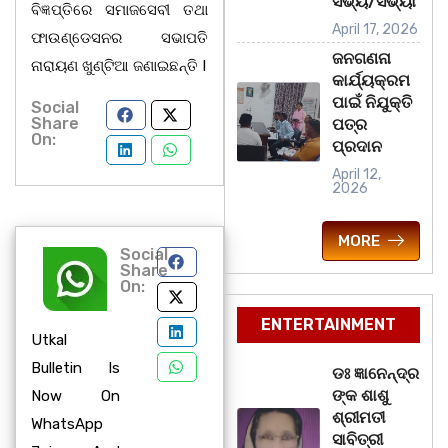
ସଭ୍ୟ/ସଭ୍ୟା
ବିଜ୍ଞପ୍ତିରେ ସମାଜସେବୀ ତଥା
April 17, 2026
ଫାଉଣ୍ଡେସନର ସଭାପତି
ଜନଗଣନା
ନାରାୟଣ ଖୁଣ୍ଟିଆ ଜଣାଇଛନ୍ତି I
କାର୍ଯ୍ୟକ୍ରମ
ପାଇଁ ନିଯୁକ୍ତି
Social
Share
ପତ୍ର
On:
ପ୍ରଦାନ
April 12,
2026
MORE
Social
Share
On:
ENTERTAINMENT
Utkal
Bulletin Is
ଡଃ ଜ୍ଞାନେନ୍ଦ୍ର
ଙ୍କ ଶାଶୁ
Now On
ଶ୍ରୀମତୀ
WhatsApp
ସାବିତ୍ରୀ