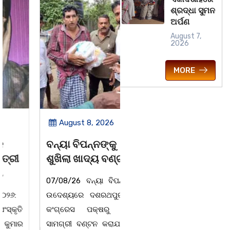
ଶ୍ରଦ୍ଧା ସୁମନ
ଅର୍ପଣ
August 7,
2026
MORE
August 8, 2026
August 8, 2026
ବନ୍ୟା ବିପନ୍ନଙ୍କୁ
ସାମ୍ବାଦିକ ମାନେ
ଶୁଖିଲା ଖାଦ୍ୟ ବଣ୍ଟନ
ସମାଜର ଆଇନା
07/08/26 ବନ୍ୟା ବିପନ୍ନଙ୍କ
ବାଲିଅନ୍ତା-ପାହାଳ-ଧଉଳି
ଉଦେଶ୍ୟରେ ଦଶରଥପୁର ଯୁବ
କାର୍ଯ୍ୟରତ ସାମ୍ବାଦିକ ସଂଘର
କଂଗ୍ରେସ ପକ୍ଷରୁ ରିଲିଫ
ବାର୍ଷିକ ଉତ୍ସବ
ସାମଗ୍ରୀ ବଣ୍ଟନ କରାଯାଇଥିବା
ଅନୁଷ୍ଠିତବାଲିଅନ୍ତା,୭|୮:ଅଟଳା