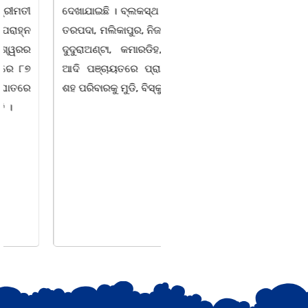
ଦେଖାଯାଇଛି । ବ୍ଲକସ୍ଥ କସପା,
ସ୍ଥିତ ଆସ୍ଥା ସ୍କୁଲ ଅଫ
ତରପଦା, ମଲିକାପୁର, ନିଜାମପୁର,
ମ୍ୟାନେଜମେଣ୍ଟ
ଦୁଦୁରାଅଣ୍ଟା, କମାରଡିହ, କୟାଁ
ଅଡିଟୋରିୟମରେ ବାଲିଅନ୍ତା-
ଆଦି ପଞ୍ଚାୟତରେ ପ୍ରାୟ ୧୫
ପାହାଳ-ଧଉଳି କାର୍ଯ୍ୟରତ
ଶହ ପରିବାରକୁ ମୁଡି, ବିସ୍କୁଟ,
ସାମ୍ବାଦିକ ସଂଘର ବାର୍ଷିକ
ଉତ୍ସବ ଅତ୍ୟନ୍ତ ଉତ୍ସାହର
ସହ ଅନୁଷ୍ଠିତ ହୋଇଯାଇଛି।
ସଂଘର ବରିଷ୍ଠ ସଦସ୍ୟ ତଥା
ଉପଦେଷ୍ଟା କିଶୋର