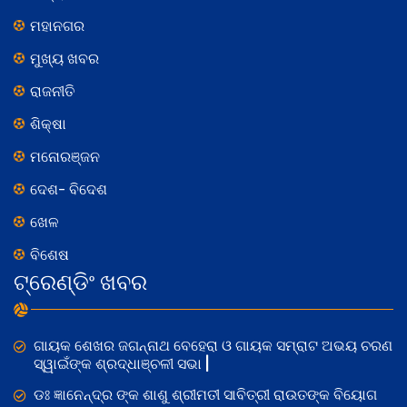
ମହାନଗର
ମୁଖ୍ୟ ଖବର
ରାଜନୀତି
ଶିକ୍ଷା
ମନୋରଞ୍ଜନ
ଦେଶ- ବିଦେଶ
ଖେଳ
ବିଶେଷ
ଟ୍ରେଣ୍ଡିଂ ଖବର
ଗାୟକ ଶେଖର ଜଗନ୍ନାଥ ବେହେରା ଓ ଗାୟକ ସମ୍ରାଟ ଅଭୟ ଚରଣ
ସ୍ୱାଇଁଙ୍କ ଶ୍ରଦ୍ଧାଞ୍ଚଳୀ ସଭା |
ଡଃ ଜ୍ଞାନେନ୍ଦ୍ର ଙ୍କ ଶାଶୁ ଶ୍ରୀମତୀ ସାବିତ୍ରୀ ରାଉତଙ୍କ ବିୟୋଗ