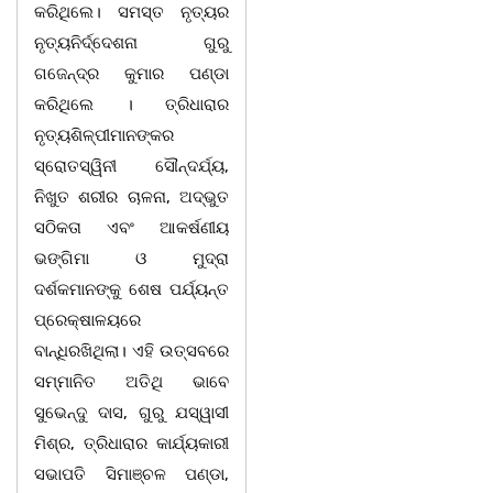
କରିଥିଲେ। ସମସ୍ତ ନୃତ୍ୟର
ନୃତ୍ୟନିର୍ଦ୍ଦେଶନା ଗୁରୁ
ଗଜେନ୍ଦ୍ର କୁମାର ପଣ୍ଡା
କରିଥିଲେ । ତ୍ରିଧାରାର
ନୃତ୍ୟଶିଳ୍ପୀମାନଙ୍କର
ସ୍ରୋତସ୍ୱିନୀ ସୌନ୍ଦର୍ଯ୍ୟ,
ନିଖୁତ ଶରୀର ଚାଳନା, ଅଦ୍ଭୁତ
ସଠିକତା ଏବଂ ଆକର୍ଷଣୀୟ
ଭଙ୍ଗିମା ଓ ମୁଦ୍ରା
ଦର୍ଶକମାନଙ୍କୁ ଶେଷ ପର୍ଯ୍ୟନ୍ତ
ପ୍ରେକ୍ଷାଳୟରେ
ବାନ୍ଧିରଖିଥିଲା। ଏହି ଉତ୍ସବରେ
ସମ୍ମାନିତ ଅତିଥି ଭାବେ
ସୁଭେନ୍ଦୁ ଦାସ, ଗୁରୁ ଯସ୍ୱାସୀ
ମିଶ୍ର, ତ୍ରିଧାରାର କାର୍ଯ୍ୟକାରୀ
ସଭାପତି ସିମାଞ୍ଚଳ ପଣ୍ଡା,