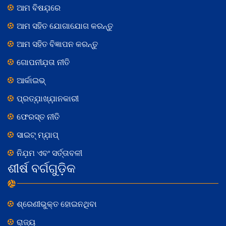
ଆମ ବିଷଯ଼ରେ
ଆମ ସହିତ ଯୋଗାଯୋଗ କରନ୍ତୁ
ଆମ ସହିତ ବିଜ୍ଞାପନ କରନ୍ତୁ
ଗୋପନୀଯ଼ତା ନୀତି
ଆର୍କାଇଭ୍
ପ୍ରତ୍ଯ଼ାଖ୍ଯ଼ାନକାରୀ
ଫେରସ୍ତ ନୀତି
ସାଇଟ୍ ମ୍ଯ଼ାପ୍
ନିଯ଼ମ ଏବଂ ସର୍ତ୍ତାବଳୀ
ଶୀର୍ଷ ବର୍ଗଗୁଡ଼ିକ
ଶ୍ରେଣୀଭୁକ୍ତ ହୋଇନଥିବା
ରାଜ୍ୟ