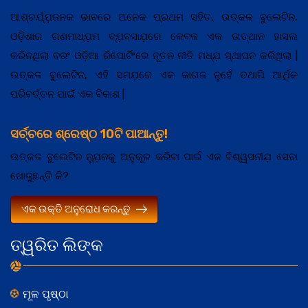
ଆଶ୍ଚର୍ଯ୍ଯ଼ଜନକ ଭାବରେ ଅନେକ ପ୍ରଥମ ସହିତ, ଉତ୍କଳ ବୁଲେଟିନ,
ଓଡ଼ିଶାର ଗଣମାଧ୍ଯ଼ମ ବ୍ଯ଼ବସାଯ଼ରେ କେବଳ ଏକ ଉତ୍ଥାନ ହାସଲ
କରିନଥିଲା ବରଂ ଓଡ଼ିଆ ରିପୋର୍ଟିଂରେ ନୂତନ ନୀତି ମଧ୍ଯ଼ ସ୍ଥାପନ କରିଥିଲା |
ଉତ୍କଳ ବୁଲେଟିନ, ଏହି ସମଯ଼ରେ ଏକ କାଗଜ ନୁହେଁ ତଥାପି ଆର୍ଥିକ
ପରିବର୍ତ୍ତନ ପାଇଁ ଏକ ବିକାଶ |
ସର୍ଚ୍ଚରେ ଶ୍ରେଷ୍ଠ 10ଟି ପାଆନ୍ତୁ!
ଉତ୍କଳ ବୁଲେଟିନ ନ୍ଯ଼ୁଜକୁ ଅନୁକୂଳ କରିବା ପାଇଁ ଏକ ବିଶ୍ୱସନୀଯ଼ ସେବା
ଖୋଜୁଛନ୍ତି କି?
ଏକ ଉକ୍ତି ଅନୁରୋଧ କରନ୍ତୁ
ତ୍ୱରିତ ଲିଙ୍କ
ମୂଳ ପୃଷ୍ଠା