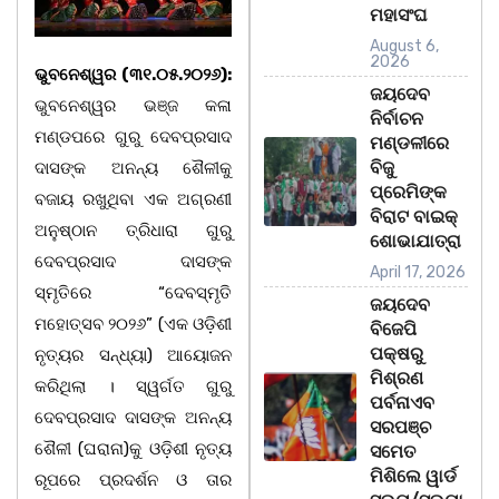
ମହାସଂଘ
August 6,
2026
ଭୁବନେଶ୍ୱର (୩୧.୦୫.୨୦୨୬):
ଜୟଦେବ
ଭୁବନେଶ୍ୱର ଭଞ୍ଜ କଳା
ନିର୍ବାଚନ
ମଣ୍ଡପରେ ଗୁରୁ ଦେବପ୍ରସାଦ
ମଣ୍ଡଳୀରେ
ବିଜୁ
ଦାସଙ୍କ ଅନନ୍ୟ ଶୈଳୀକୁ
ପ୍ରେମିଙ୍କ
ବଜାୟ ରଖୁଥିବା ଏକ ଅଗ୍ରଣୀ
ବିରାଟ ବାଇକ୍
ଅନୁଷ୍ଠାନ ତ୍ରିଧାରା ଗୁରୁ
ଶୋଭାଯାତ୍ରା
ଦେବପ୍ରସାଦ ଦାସଙ୍କ
April 17, 2026
ସ୍ମୃତିରେ “ଦେବସ୍ମୃତି
ଜୟଦେବ
ମହୋତ୍ସବ ୨୦୨୬” (ଏକ ଓଡ଼ିଶୀ
ବିଜେପି
ପକ୍ଷରୁ
ନୃତ୍ୟର ସନ୍ଧ୍ୟା) ଆୟୋଜନ
ମିଶ୍ରଣ
କରିଥିଲା । ସ୍ୱର୍ଗତ ଗୁରୁ
ପର୍ବନାଏବ
ଦେବପ୍ରସାଦ ଦାସଙ୍କ ଅନନ୍ୟ
ସରପଞ୍ଚ
ଶୈଳୀ (ଘରାନା)କୁ ଓଡ଼ିଶୀ ନୃତ୍ୟ
ସମେତ
ମିଶିଲେ ୱାର୍ଡ
ରୂପରେ ପ୍ରଦର୍ଶନ ଓ ତାର