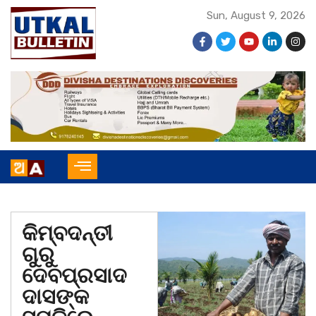
Sun, August 9, 2026
କିମ୍ବଦନ୍ତୀ
ଗୁରୁ
ଦେବପ୍ରସାଦ
ଦାସଙ୍କ