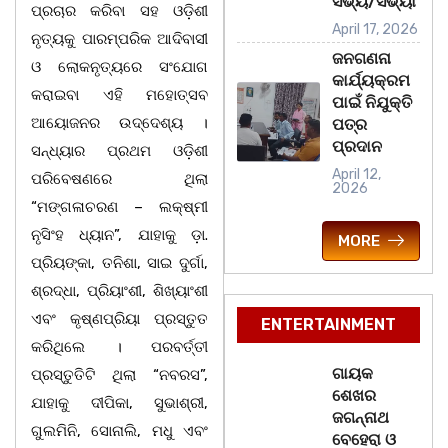
ସଭ୍ୟ/ସଭ୍ୟା
ପ୍ରଚାର କରିବା ସହ ଓଡ଼ିଶୀ
April 17, 2026
ନୃତ୍ୟକୁ ପାରମ୍ପରିକ ଆଦିବାସୀ
ଜନଗଣନା
ଓ ଲୋକନୃତ୍ୟରେ ସଂଯୋଗ
କାର୍ଯ୍ୟକ୍ରମ
କରାଇବା ଏହି ମହୋତ୍ସବ
ପାଇଁ ନିଯୁକ୍ତି
ଆୟୋଜନର ଉଦ୍ଦେଶ୍ୟ ।
ପତ୍ର
ପ୍ରଦାନ
ସନ୍ଧ୍ୟାର ପ୍ରଥମ ଓଡ଼ିଶୀ
April 12,
ପରିବେଷଣରେ ଥିଲା
2026
“ମଙ୍ଗଳାଚରଣ – ଲକ୍ଷ୍ମୀ
ନୃସିଂହ ଧ୍ୟାନ”, ଯାହାକୁ ଡ଼ା.
MORE
ପ୍ରିୟଙ୍କା, ତନିଶା, ସାଇ ଦୁର୍ଗା,
ଶ୍ରଦ୍ଧା, ପ୍ରିୟାଂଶୀ, ଶିଖ୍ୟାଂଶୀ
ଏବଂ କୃଷ୍ଣପ୍ରିୟା ପ୍ରସ୍ତୁତ
ENTERTAINMENT
କରିଥିଲେ । ପରବର୍ତ୍ତୀ
ଗାୟକ
ପ୍ରସ୍ତୁତିଟି ଥିଲା “ନବରସ”,
ଶେଖର
ଯାହାକୁ ଦୀପିକା, ସୁଭାଶ୍ରୀ,
ଜଗନ୍ନାଥ
ଗୁଲମିନି, ସୋନାଲି, ମଧୁ ଏବଂ
ବେହେରା ଓ