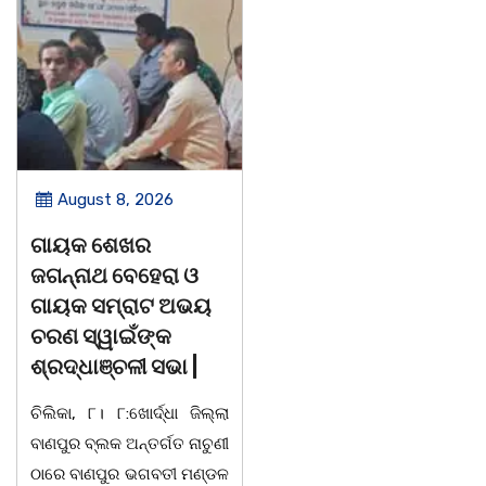
August 8, 2026
August 8, 2026
ଡଃ ଜ୍ଞାନେନ୍ଦ୍ର ଙ୍କ
ବନ୍ୟା ବିପନ୍ନଙ୍କୁ
ଶାଶୁ ଶ୍ରୀମତୀ ସାବିତ୍ରୀ
ଶୁଖିଲା ଖାଦ୍ୟ ବଣ୍ଟନ
ରାଉତଙ୍କ ବିୟୋଗ
07/08/26 ବନ୍ୟା ବିପନ୍ନଙ୍କ
ଭୁବନେଶ୍ୱର-୦୭/୦୮/୨୦୨୬:
ଉଦେଶ୍ୟରେ ଦଶରଥପୁର ଯୁବ
ବରିଷ୍ଠ ରାଜନେତା, ସଂସ୍କୃତି
କଂଗ୍ରେସ ପକ୍ଷରୁ ରିଲିଫ
ପୁରୁଷ ଡଃ ଆର୍ଯ୍ୟ କୁମାର
ସାମଗ୍ରୀ ବଣ୍ଟନ କରାଯାଇଥିବା
ଜ୍ଞାନେନ୍ଦ୍ରଙ୍କ ଶାଶୁ ଶ୍ରୀମତୀ
ଦେଖାଯାଇଛି । ବ୍ଲକସ୍ଥ କସପା,
ସାବିତ୍ରୀ ରାଉତ ଆଜି ଅପରାହ୍ନ
ତରପଦା, ମଲିକାପୁର, ନିଜାମପୁର,