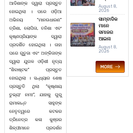
ଆଦିଶାଙ୍କ ଦ୍ୱାରା ପ୍ରସ୍ତୁତ
August 8,
2026
ହୋଇଥିଲା । ପରେ ଓଡ଼ିଆ
ସାମ୍ବାଦିକ
ଅଭିନୟ “ମାନଉଧାରଣ”
ମାନେ
ତ୍ରିଶା, ଲୋପିତା, ତନିଶା ଏବଂ
ସମାଜର
କୃଷ୍ଣପ୍ରିୟାଙ୍କ ଦ୍ୱାରା
ଆଇନା
ପ୍ରଦର୍ଶିତ ହୋଇଥିଲା । ତାହା
August 8,
2026
ପରେ ରୁତୁଜା ଏବଂ ଅଙ୍କିତାଙ୍କ
ଦ୍ୱାରା ଯୁଗଳ ଓଡ଼ିଶୀ ନୃତ୍ୟ
MORE
“ଶିବାଷ୍ଟକ” ପ୍ରସ୍ତୁତ
ହୋଇଥିଲା । ସନ୍ଧ୍ୟାର ଶେଷ
ପ୍ରସ୍ତୁତି ଥିଲା “କୃଷ୍ଣାୟ
ତୁଭ୍ୟଂ ନମଃ”, ଯାହାକୁ ଗୁରୁ
ରାମାକାନ୍ତ ସାହୁଙ୍କ
ନେତୃତ୍ୱରେ କଟକର
ତ୍ରିନେତ୍ର କଳା କୁଞ୍ଜର
ଶିଳ୍ପୀମାନେ ପ୍ରଦର୍ଶନ