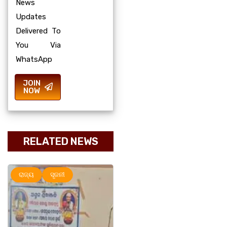
News
Updates
Delivered To
You Via
WhatsApp
JOIN
NOW
RELATED NEWS
ମହାନଗର
ରାଜ୍ୟ
ମହାନଗର
ରାଜ୍ୟ
ସୃଜନୀ