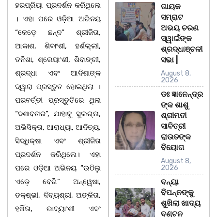
ହରପ୍ରିୟା ପ୍ରଦର୍ଶନ କରିଥିଲେ
ଗାୟକ
ସମ୍ରାଟ
। ଏହା ପରେ ଓଡ଼ିଆ ଅଭିନୟ
ଅଭୟ ଚରଣ
“କେଡ଼େ ଛନ୍ଦ” ଶ୍ରୀଜିତା,
ସ୍ୱାଇଁଙ୍କ
ଆକାଶ, ଶିବାଂଶୀ, ହର୍ଶଲ୍ଲୀ,
ଶ୍ରଦ୍ଧାଞ୍ଚଳୀ
ତନିଶା, ଶ୍ରେୟାଂଶୀ, ଶିବାଙ୍ଗୀ,
ସଭା |
ଶ୍ରଦ୍ଧା ଏବଂ ଆଦିଶାଙ୍କ
August 8,
2026
ଦ୍ୱାରା ପ୍ରସ୍ତୁତ ହୋଇଥିଲା ।
ଡଃ ଜ୍ଞାନେନ୍ଦ୍ର
ପରବର୍ତ୍ତୀ ପ୍ରସ୍ତୁତିରେ ଥିଲା
ଙ୍କ ଶାଶୁ
“ଦଶାବତାର”, ଯାହାକୁ ସୁଲଗ୍ନା,
ଶ୍ରୀମତୀ
ସାବିତ୍ରୀ
ଅଭିସିକ୍ତା, ଆରାଧ୍ୟା, ଆଦିତ୍ୟ,
ରାଉତଙ୍କ
ସିଦ୍ଧିକ୍ଷା ଏବଂ ଶ୍ରୀଜିତା
ବିୟୋଗ
ପ୍ରଦର୍ଶନ କରିଥିଲେ। ଏହା
August 8,
ପରେ ଓଡ଼ିଆ ଅଭିନୟ “ଉଠିଲୁ
2026
ଏଡ଼େ ବେଗି” ଅନ୍ୱେଷା,
ବନ୍ୟା
ବିପନ୍ନଙ୍କୁ
ତକ୍ଷ୍ଭୀ, ଦିବ୍ୟଶ୍ରୀ, ଅଙ୍କିତା,
ଶୁଖିଲା ଖାଦ୍ୟ
ହର୍ଷିତା, ଭାବ୍ୟାଂଶୀ ଏବଂ
ବଣ୍ଟନ