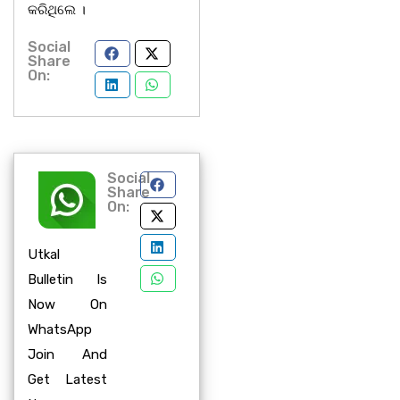
କରିଥିଲେ ।
Social
Share
On:
Social
Share
On:
Utkal
Bulletin Is
Now On
WhatsApp
Join And
Get Latest