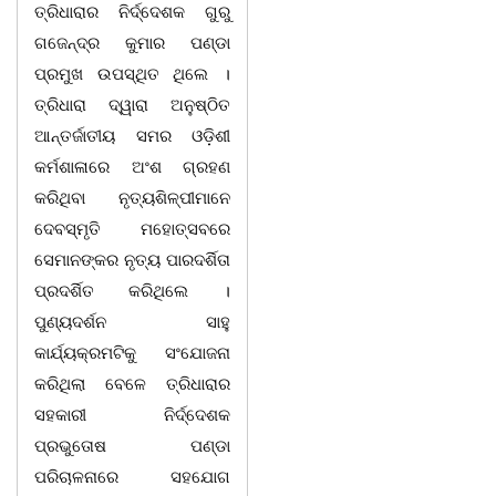
ତ୍ରିଧାରାର ନିର୍ଦ୍ଦେଶକ ଗୁରୁ
ଗଜେନ୍ଦ୍ର କୁମାର ପଣ୍ଡା
ପ୍ରମୁଖ ଉପସ୍ଥିତ ଥିଲେ ।
ତ୍ରିଧାରା ଦ୍ୱାରା ଅନୁଷ୍ଠିତ
ଆନ୍ତର୍ଜାତୀୟ ସମର ଓଡ଼ିଶୀ
କର୍ମଶାଳାରେ ଅଂଶ ଗ୍ରହଣ
କରିଥିବା ନୃତ୍ୟଶିଳ୍ପୀମାନେ
ଦେବସ୍ମୃତି ମହୋତ୍ସବରେ
ସେମାନଙ୍କର ନୃତ୍ୟ ପାରଦର୍ଶିତା
ପ୍ରଦର୍ଶିତ କରିଥିଲେ ।
ପୁଣ୍ୟଦର୍ଶନ ସାହୁ
କାର୍ଯ୍ୟକ୍ରମଟିକୁ ସଂଯୋଜନା
କରିଥିଲା ବେଳେ ତ୍ରିଧାରାର
ସହକାରୀ ନିର୍ଦ୍ଦେଶକ
ପ୍ରଭୁତୋଷ ପଣ୍ଡା
ପରିଚାଳନାରେ ସହଯୋଗ