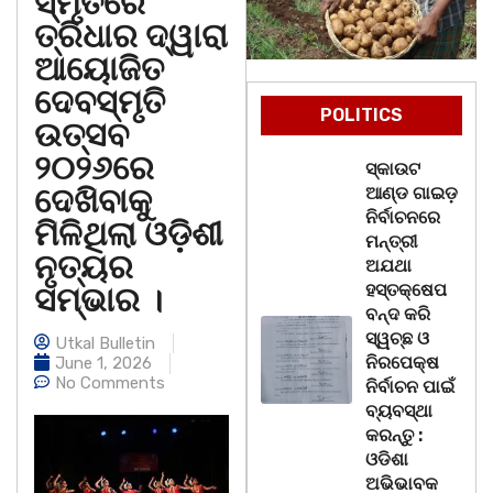
ସ୍ମୃତିରେ
ତ୍ରିଧାର ଦ୍ୱାରା
ଆୟୋଜିତ
ଦେବସ୍ମୃତି
POLITICS
ଉତ୍ସବ
୨୦୨୬ରେ
ସ୍କାଉଟ
ଦେଖିବାକୁ
ଆଣ୍ଡ ଗାଇଡ଼
ନିର୍ବାଚନରେ
ମିଳିଥିଲା ଓଡ଼ିଶୀ
ମନ୍ତ୍ରୀ
ନୃତ୍ୟର
ଅଯଥା
ହସ୍ତକ୍ଷେପ
ସମ୍ଭାର ।
ବନ୍ଦ କରି
ସ୍ୱଚ୍ଛ ଓ
Utkal Bulletin
ନିରପେକ୍ଷ
June 1, 2026
No Comments
ନିର୍ବାଚନ ପାଇଁ
ବ୍ୟବସ୍ଥା
କରନ୍ତୁ :
ଓଡିଶା
ଅଭିଭାବକ