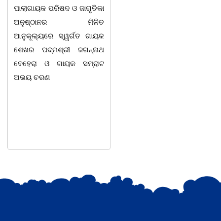
୩ ଘ. ସମୟରେ ଭୁବନେଶ୍ୱରର
ଦୁଦୁରାଅଣ୍ଟା, କମାରଡିହ, କୟାଁ
ଏକ ଘରୋଇ ହସ୍ପିଟାଲ୍ରେ ୮୭
ଆଦି ପଞ୍ଚାୟତରେ ପ୍ରାୟ ୧୫
ବର୍ଷ ବୟସରେ ହୃଦ୍ଘାତରେ
ଶହ ପରିବାରକୁ ମୁଡି, ବିସ୍କୁଟ,
ପରଲୋକ ଗମନ କରିଛନ୍ତି ।