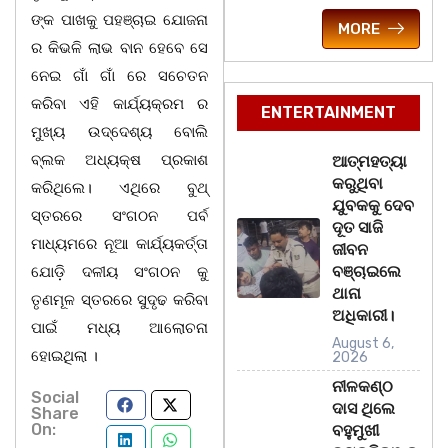
ଙ୍କ ପାଖକୁ ପହଞ୍ଚାଇ ଯୋଜନା
MORE
ର କିଭଳି ଲାଭ ବାନ ହେବେ ସେ
ନେଇ ଗାଁ ଗାଁ ରେ ସଚେତନ
କରିବା ଏହି କାର୍ଯ୍ୟକ୍ରମ ର
ENTERTAINMENT
ମୁଖ୍ୟ ଉଦ୍ଦେଶ୍ୟ ବୋଲି
ବ୍ଲକ ଅଧ୍ୟକ୍ଷ ପ୍ରକାଶ
ଆତ୍ମହତ୍ୟା
କରୁଥିବା
କରିଥିଲେ। ଏଥିରେ ବୁଥ୍
ଯୁବକକୁ ଦେବ
ସ୍ତରରେ ସଂଗଠନ ପର୍ବ
ଦୂତ ସାଜି
ମାଧ୍ୟମରେ ନୂଆ କାର୍ଯ୍ୟକର୍ତ୍ତା
ଜୀବନ
ବଞ୍ଚାଇଲେ
ଯୋଡ଼ି ଦଳୀୟ ସଂଗଠନ କୁ
ଥାନା
ତୃଣମୂଳ ସ୍ତରରେ ସୁଦୃଢ କରିବା
ଅଧିକାରୀ।
ପାଇଁ ମଧ୍ୟ ଆଲୋଚନା
August 6,
ହୋଇଥିଲା ।
2026
ନୀଳକଣ୍ଠ
Social
ଦାସ ଥିଲେ
Share
On:
ବହୁମୁଖୀ