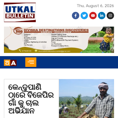
Thu, August 6, 2026
କେନ୍ଦୁପାଣି
ଠାରେ ବିଜେପିର
ଗାଁ କୁ ଚାଲ
ଅଭିଯାନ