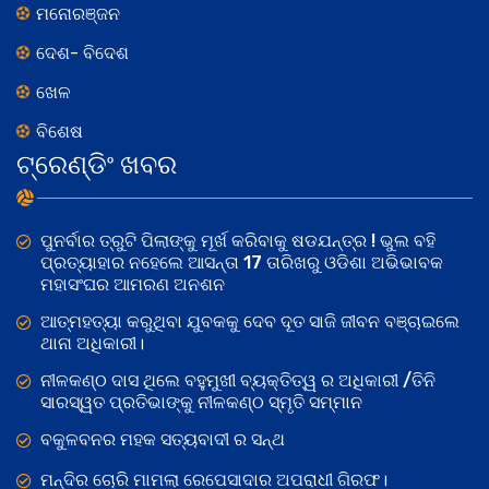
ମନୋରଞ୍ଜନ
ଦେଶ- ବିଦେଶ
ଖେଳ
ବିଶେଷ
ଟ୍ରେଣ୍ଡିଂ ଖବର
ପୁନର୍ବାର ତ୍ରୁଟି ପିଲାଙ୍କୁ ମୂର୍ଖ କରିବାକୁ ଷଡଯନ୍ତ୍ର ! ଭୁଲ ବହି
ପ୍ରତ୍ୟାହାର ନହେଲେ ଆସନ୍ତା 17 ତାରିଖରୁ ଓଡିଶା ଅଭିଭାବକ
ମହାସଂଘର ଆମରଣ ଅନଶନ
ଆତ୍ମହତ୍ୟା କରୁଥିବା ଯୁବକକୁ ଦେବ ଦୂତ ସାଜି ଜୀବନ ବଞ୍ଚାଇଲେ
ଥାନା ଅଧିକାରୀ।
ନୀଳକଣ୍ଠ ଦାସ ଥିଲେ ବହୁମୁଖୀ ବ୍ୟକ୍ତିତ୍ୱ ର ଅଧିକାରୀ /ତିନି
ସାରସ୍ୱତ ପ୍ରତିଭାଙ୍କୁ ନୀଳକଣ୍ଠ ସ୍ମୃତି ସମ୍ମାନ
ବକୁଳବନର ମହକ ସତ୍ୟବାଦୀ ର ସନ୍ଥ
ମନ୍ଦିର ଚୋରି ମାମଲା ରେପେସାଦାର ଅପରାଧୀ ଗିରଫ।