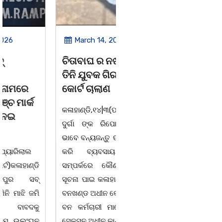
March 14, 2026
March 8, 2026
ଚିତାବାଘ ର ନଖ ଜବତ
ସଶକ୍ତ ଓଡିଶା ପକ୍ଷରୁ
ତିନି ଯୁବକ ଗିରଫ ଓ
ବିଶ୍ୱ ମହିଳା ଦିବସ
କୋର୍ଟ ଚାଲାଣ
ଅନୁଷ୍ଠିତ
କଳାହାଣ୍ଡି,୧୪|୩(ପ୍ୟାରିଲାଲ
ଭୁବନେଶ୍ୱର, 08/03/ 26:
ଦୁର୍ଗା ଙ୍କ ରିପୋର୍ଟ):ବେଆଇନ
ସାମାଜିକ ଅନୁଷ୍ଠାନ "ସଶକ୍ତ
ଭାବେ ବନ୍ୟଜନ୍ତୁ ଙ୍କ ର ଶିକାର
ଓଡିଶା"ପକ୍ଷରୁ ସ୍ଥାନୀୟ
କରି ବ୍ୟବସାୟ ଚାଲୁଥିବା
ସିଆରପି ସ୍ଥିତ କାର୍ଯ୍ୟାଳୟ
ସମ୍ପର୍କରେ କୌଣସି ସୂତ୍ରରୁ
ଠାରେ "ବିଶ୍ୱ ମହିଳା ଦିବସ
ସୂଚନା ପାଇ କଳାହାଣ୍ଡି ଉତ୍ତର
-2026 ଆବାହକ ବିଜୟ କୁମାର
ବନଖଣ୍ଡ ଅଧୀନ କେଗାଁ ରେଞ୍ଜର
ପ୍ରଧାନଙ୍କ ସଂଯୋଜନା ଓ
ବନ କର୍ମଚାରୀ ମାନେ ଗରଗାବ
ସଭାପତିତ୍ବ ରେ ଅନୁଷ୍ଠିତ
ସେକ୍ସନ ଅଧୀନ କାନ୍ଦୁଲଝର
ହୋଇ ଯାଇଛି l ମହିଳା