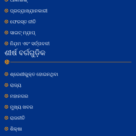
ପ୍ରତ୍ଯ଼ାଖ୍ଯ଼ାନକାରୀ
ଫେରସ୍ତ ନୀତି
ସାଇଟ୍ ମ୍ଯ଼ାପ୍
ନିଯ଼ମ ଏବଂ ସର୍ତ୍ତାବଳୀ
ଶୀର୍ଷ ବର୍ଗଗୁଡ଼ିକ
ଶ୍ରେଣୀଭୁକ୍ତ ହୋଇନଥିବା
ରାଜ୍ୟ
ମହାନଗର
ମୁଖ୍ୟ ଖବର
ରାଜନୀତି
ଶିକ୍ଷା