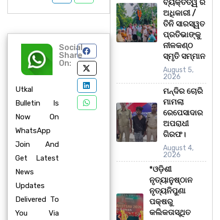
ବ୍ୟକ୍ତିତ୍ୱ ର
ଅଧିକାରୀ /
ତିନି ସାରସ୍ୱତ
ପ୍ରତିଭାଙ୍କୁ
ନୀଳକଣ୍ଠ
Social
Share
ସ୍ମୃତି ସମ୍ମାନ
On:
August 5,
2026
Utkal
ମନ୍ଦିର ଚୋରି
ମାମଲା
Bulletin Is
ରେପେସାଦାର
Now On
ଅପରାଧୀ
WhatsApp
ଗିରଫ।
Join And
August 4,
2026
Get Latest
*ଓଡ଼ିଶୀ
News
ନୃତ୍ୟାନୁଷ୍ଠାନ
Updates
ନୃତ୍ୟନିପୁଣା
Delivered To
ପକ୍ଷରୁ
କଲିକତାସ୍ଥିତ
You Via