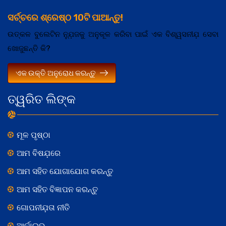
ସର୍ଚ୍ଚରେ ଶ୍ରେଷ୍ଠ 10ଟି ପାଆନ୍ତୁ!
ଉତ୍କଳ ବୁଲେଟିନ ନ୍ଯ଼ୁଜକୁ ଅନୁକୂଳ କରିବା ପାଇଁ ଏକ ବିଶ୍ୱସନୀଯ଼ ସେବା
ଖୋଜୁଛନ୍ତି କି?
ଏକ ଉକ୍ତି ଅନୁରୋଧ କରନ୍ତୁ
ତ୍ୱରିତ ଲିଙ୍କ
ମୂଳ ପୃଷ୍ଠା
ଆମ ବିଷଯ଼ରେ
ଆମ ସହିତ ଯୋଗାଯୋଗ କରନ୍ତୁ
ଆମ ସହିତ ବିଜ୍ଞାପନ କରନ୍ତୁ
ଗୋପନୀଯ଼ତା ନୀତି
ଆର୍କାଇଭ୍