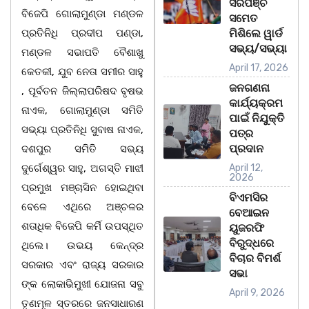
ସରପଞ୍ଚ
ବିଜେପି ଗୋଲାମୁଣ୍ଡା ମଣ୍ଡଳ
ସମେତ
ପ୍ରତିନିଧି ପ୍ରଦୀପ ପଣ୍ଡା,
ମିଶିଲେ ୱାର୍ଡ
ସଭ୍ୟ/ସଭ୍ୟା
ମଣ୍ଡଳ ସଭାପତି ବୈଶାଖୁ
April 17, 2026
କେତକୀ, ଯୁବ ନେତା ସମୀର ସାହୁ
ଜନଗଣନା
, ପୂର୍ବତନ ଜିଲ୍ଲାପରିଷଦ ବୃଷଭ
କାର୍ଯ୍ୟକ୍ରମ
ନାଏକ, ଗୋଲାମୁଣ୍ଡା ସମିତି
ପାଇଁ ନିଯୁକ୍ତି
ସଭ୍ୟା ପ୍ରତିନିଧି ସୁବାଷ ନାଏକ,
ପତ୍ର
ପ୍ରଦାନ
ଦଶପୁର ସମିତି ସଭ୍ୟ
ଦୁର୍ଗେଶ୍ୱର ସାହୁ, ଅଗସ୍ତି ମାଝୀ
April 12,
2026
ପ୍ରମୁଖ ମଞ୍ଚାସିନ ହୋଇଥିବା
ବିଏମସିର
ବେଳେ ଏଥିରେ ଅଞ୍ଚଳର
ବେଆଇନ
ଶତାଧିକ ବିଜେପି କର୍ମି ଉପସ୍ଥିତ
ୟୁଜରଫି
ବିରୁଦ୍ଧରେ
ଥିଲେ। ଉଭୟ କେନ୍ଦ୍ର
ବିଚାର ବିମର୍ଶ
ସରକାର ଏବଂ ରାଜ୍ୟ ସରକାର
ସଭା
ଙ୍କ ଲୋକାଭିମୁଖୀ ଯୋଜନା ସବୁ
April 9, 2026
ତୃଣମୂଳ ସ୍ତରରେ ଜନସାଧାରଣ