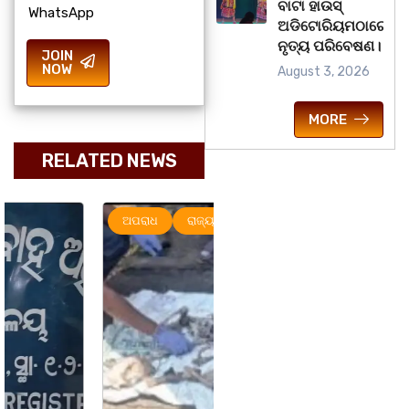
ବାଟା ହାଉସ୍
WhatsApp
ଅଡିଟୋରିୟମଠାରେ
ନୃତ୍ୟ ପରିବେଷଣ।
JOIN
NOW
August 3, 2026
MORE
RELATED NEWS
ଅପରାଧ
ରାଜ୍ୟ
ରାଜ୍ୟ