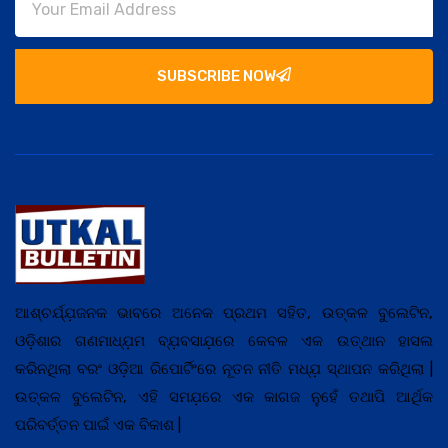
SUBSCRIBE NOW
ଆଶ୍ଚର୍ଯ୍ଯ଼ଜନକ ଭାବରେ ଅନେକ ପ୍ରଥମ ସହିତ, ଉତ୍କଳ ବୁଲେଟିନ,
ଓଡ଼ିଶାର ଗଣମାଧ୍ଯ଼ମ ବ୍ଯ଼ବସାଯ଼ରେ କେବଳ ଏକ ଉତ୍ଥାନ ହାସଲ
କରିନଥିଲା ବରଂ ଓଡ଼ିଆ ରିପୋର୍ଟିଂରେ ନୂତନ ନୀତି ମଧ୍ଯ଼ ସ୍ଥାପନ କରିଥିଲା |
ଉତ୍କଳ ବୁଲେଟିନ, ଏହି ସମଯ଼ରେ ଏକ କାଗଜ ନୁହେଁ ତଥାପି ଆର୍ଥିକ
ପରିବର୍ତ୍ତନ ପାଇଁ ଏକ ବିକାଶ |