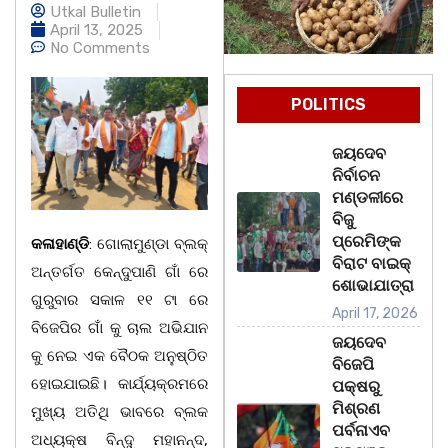
Utkal Bulletin
April 13, 2025
No Comments
POLITICS
ଜୟଦେବ
ନିର୍ବାଚନ
ମଣ୍ଡଳୀରେ
ବିଜୁ
ପ୍ରେମିଙ୍କ
କଳାହାଣ୍ଡି
: ଗୋଲାମୁଣ୍ଡା ବ୍ଲକ୍
ବିରାଟ ବାଇକ୍
ଅନ୍ତର୍ଗତ କେନ୍ଦୁପାଣି ଗାଁ ରେ
ଶୋଭାଯାତ୍ରା
ଗୁରୁବାର ସକାଳ ୧୧ ଟା ରେ
April 17, 2026
ବିଜେପିର ଗାଁ କୁ ଚାଲ ଅଭିଯାନ
ଜୟଦେବ
କୁ ନେଇ ଏକ ବୈଠକ ଅନୁଷ୍ଠିତ
ବିଜେପି
ହୋଇଯାଇଛି। କାର୍ଯ୍ୟକ୍ରମରେ
ପକ୍ଷରୁ
ମିଶ୍ରଣ
ମୁଖ୍ୟ ଅତିଥି ଭାବରେ ବ୍ଲକ
ପର୍ବନାଏବ
ଅଧ୍ୟକ୍ଷ ବିନ୍ଦୁ ମହାନନ୍ଦ,