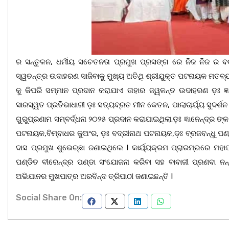
ର ସନ୍ତୁଳନ, ଧର୍ମୀୟ ସଚେତନତା ପ୍ରମୁଖ ପ୍ରସଙ୍ଗ ରେ ନିଜ ନିଜ ର 
ସ୍ୱତନ୍ତ୍ର ଉଦାହରଣ ସାଜିବାକୁ ମୁଖ୍ୟ ଅତିଥି ଶ୍ରୀଯୁକ୍ତ ପଟନାୟକ ମତବ୍ୟକ
କୁ କିପରି ସମ୍ମାନ ପ୍ରଦାନ କରାଯାଏ ତାହାର ଜ୍ୱଳନ୍ତ ଉଦାହରଣ ଡ଼ଃ ଜ୍ଞ
ସାରସ୍ୱତ ପ୍ରତିଭାଧାରୀ ଡ଼ଃ ସତ୍ୟବ୍ରତ ମୀନ କେତନ, ପାଲାଚାର୍ୟ୍ୟ ସୁଦର୍ଶ
ଗୁରୁପ୍ରଣାମ ସମ୍ବର୍ଦ୍ଧନା ୨୦୨୫ ପ୍ରଦାନ କରାଯାଇଥିଲା.ଡ଼ଃ ଜ୍ଞାନେନ୍ଦ୍ର ଙ
ପଟନାୟକ,ବିମ୍ବାଧର କୁଅଂର, ଡ଼ଃ ବଦ୍ରୀନାଥ ପଟନାୟକ,ଡ଼ଃ ବ୍ରଜବନ୍ଧୁ ପଣ୍ଡା
ଦାସ ପ୍ରମୁଖ ଶୁଭେଚ୍ଛା ଜଣାଇଥିଲେ I କାର୍ୟ୍ୟକ୍ରମ ପ୍ରାରମ୍ଭରେ ମହାପ
ପଣ୍ଡିତ ବୀରେନ୍ଦ୍ର ପଣ୍ଡା ସଂଯୋଜନା କରିବା ସହ ବାବାଜୀ ପ୍ରଣବା ନନ୍
ଅଭିଯାନର ମୁଖପାତ୍ର ଅରବିନ୍ଦ ତ୍ରିପାଠୀ ଜଣାଇଛନ୍ତି I
Social Share On: