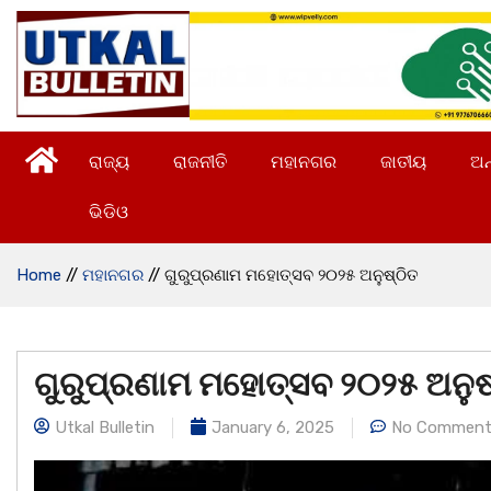
ରାଜ୍ୟ
ରାଜନୀତି
ମହାନଗର
ଜାତୀୟ
ଅନ
ଭିଡିଓ
Home
//
ମହାନଗର
//
ଗୁରୁପ୍ରଣାମ ମହୋତ୍ସବ ୨୦୨୫ ଅନୁଷ୍ଠିତ
ଗୁରୁପ୍ରଣାମ ମହୋତ୍ସବ ୨୦୨୫ ଅନୁଷ
Utkal Bulletin
January 6, 2025
No Comment