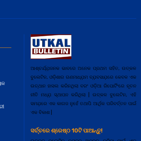
ଆଶ୍ଚର୍ଯ୍ଯ଼ଜନକ ଭାବରେ ଅନେକ ପ୍ରଥମ ସହିତ, ଉତ୍କଳ
ବୁଲେଟିନ, ଓଡ଼ିଶାର ଗଣମାଧ୍ଯ଼ମ ବ୍ଯ଼ବସାଯ଼ରେ କେବଳ ଏକ
ୟକ
ଉତ୍ଥାନ ହାସଲ କରିନଥିଲା ବରଂ ଓଡ଼ିଆ ରିପୋର୍ଟିଂରେ ନୂତନ
ନୀତି ମଧ୍ଯ଼ ସ୍ଥାପନ କରିଥିଲା | ଉତ୍କଳ ବୁଲେଟିନ, ଏହି
ସମଯ଼ରେ ଏକ କାଗଜ ନୁହେଁ ତଥାପି ଆର୍ଥିକ ପରିବର୍ତ୍ତନ ପାଇଁ
ରୀ
ଏକ ବିକାଶ |
ସର୍ଚ୍ଚରେ ଶ୍ରେଷ୍ଠ 10ଟି ପାଆନ୍ତୁ!