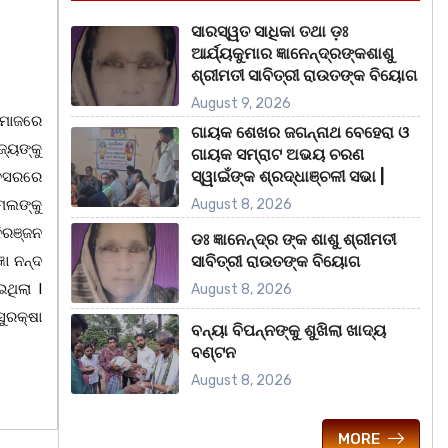
ସାରସ୍ୱତ ସାଧିକା ତଥା ଡ଼ଃ
ଆର୍ଯ୍ୟକୁମାର ଜ୍ଞାନେନ୍ଦ୍ରଙ୍କଶାଶୁ
ଶ୍ରୀମତୀ ସାବିତ୍ରୀ ରାଉତଙ୍କ ବିୟୋଗ
August 9, 2026
ସମାଜରେ
ଗାୟକ ଶେଖର ଜଗନ୍ନାଥ ବେହେରା ଓ
ଜ୍ୟଙ୍କୁ
ଗାୟକ ସମ୍ରାଟ ଅଭୟ ଚରଣ
ସ୍ୱାଇଁଙ୍କ ଶ୍ରଦ୍ଧାଞ୍ଚଳୀ ସଭା |
ଅବସରରେ
ସମଲଙ୍କୁ
August 8, 2026
ନିରଞ୍ଜନ
ଡଃ ଜ୍ଞାନେନ୍ଦ୍ର ଙ୍କ ଶାଶୁ ଶ୍ରୀମତୀ
ଞା ନନ୍ଦ
ସାବିତ୍ରୀ ରାଉତଙ୍କ ବିୟୋଗ
ଥିଲା I
August 8, 2026
ୁରକ୍ଷା
ବନ୍ୟା ବିପନ୍ନଙ୍କୁ ଶୁଖିଲା ଖାଦ୍ୟ
ବଣ୍ଟନ
August 8, 2026
MORE