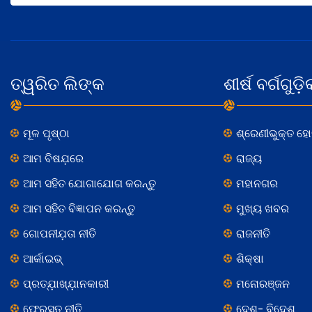
ତ୍ୱରିତ ଲିଙ୍କ
ଶୀର୍ଷ ବର୍ଗଗୁଡ଼ି
ମୂଳ ପୃଷ୍ଠା
ଶ୍ରେଣୀଭୁକ୍ତ ହ
ଆମ ବିଷଯ଼ରେ
ରାଜ୍ୟ
ଆମ ସହିତ ଯୋଗାଯୋଗ କରନ୍ତୁ
ମହାନଗର
ଆମ ସହିତ ବିଜ୍ଞାପନ କରନ୍ତୁ
ମୁଖ୍ୟ ଖବର
ଗୋପନୀଯ଼ତା ନୀତି
ରାଜନୀତି
ଆର୍କାଇଭ୍
ଶିକ୍ଷା
ପ୍ରତ୍ଯ଼ାଖ୍ଯ଼ାନକାରୀ
ମନୋରଞ୍ଜନ
ଫେରସ୍ତ ନୀତି
ଦେଶ- ବିଦେଶ