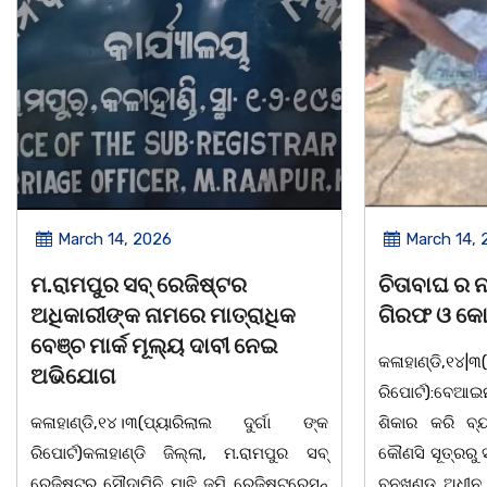
March 14, 2026
March 8,
ଚିତାବାଘ ର ନଖ ଜବତ ତିନି ଯୁବକ
ସଶକ୍ତ ଓଡିଶ
ଗିରଫ ଓ କୋର୍ଟ ଚାଲାଣ
ଦିବସ ଅନୁଷ୍
କଳାହାଣ୍ଡି,୧୪|୩(ପ୍ୟାରିଲାଲ ଦୁର୍ଗା ଙ୍କ
ଭୁବନେଶ୍ୱର, 0
ରିପୋର୍ଟ):ବେଆଇନ ଭାବେ ବନ୍ୟଜନ୍ତୁ ଙ୍କ ର
"ସଶକ୍ତ ଓଡିଶ
ଶିକାର କରି ବ୍ୟବସାୟ ଚାଲୁଥିବା ସମ୍ପର୍କରେ
ସ୍ଥିତ କାର୍ଯ୍ୟ
କୌଣସି ସୂତ୍ରରୁ ସୂଚନା ପାଇ କଳାହାଣ୍ଡି ଉତ୍ତର
-2026 ଆବାହ
ବନଖଣ୍ଡ ଅଧୀନ କେଗାଁ ରେଞ୍ଜର ବନ କର୍ମଚାରୀ
ସଂଯୋଜନା ଓ ସ