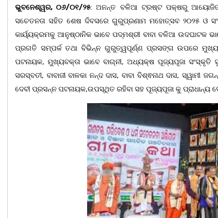
ଭୁବନେଶ୍ୱର, ୦୬/୦୧/୨୫
: ଅନନ୍ତ ବଳିଆ ଟ୍ରଷ୍ଟ ପକ୍ଷରୁ ଆୟୋଜିତ ହ
ସଚେତନତା ସହିତ ଶେଷ ଦିବସରେ ଗୁରୁପ୍ରଣାମ ମହୋତ୍ସବ ୨୦୨୫ ଓ ସଂସ୍କୃ
କାର୍ୟ୍ୟକ୍ରମକୁ ଆନୁଷ୍ଠାନିକ ଭାବେ ପଦ୍ମଶ୍ରୀ ବାବା ବଳିଆ ଉଦଘାଟକ ଭ
ପ୍ରଗତି ସମ୍ପର୍କ ତଥା ବିଭିନ୍ନ ଗୁରୁତ୍ୱପୂର୍ଣ୍ଣ ପ୍ରସଙ୍ଗ ଉପରେ ମୁଖ
ପଟନାୟକ, ମୁଖ୍ୟବକ୍ତା ଭାବେ ବାଗ୍ନୀ, ଅଧ୍ୟକ୍ଷ ପୂଜ୍ୟପୂଜା ସଂସ୍କୃତି 
ସରସ୍ବତୀ, ବାବାଜୀ ବାଳକା ନନ୍ଦ ଦାସ, ବାବା ବିଶ୍ଵନାଥ ଦାସ, ସ୍ୱାମୀ ଜଗନ
ଦେବୀ ପ୍ରସନ୍ନ ପଟନାୟକ,ଉପସ୍ଥିତ ରହିବା ସହ ପୂଜ୍ୟପୂଜା କୁ ପ୍ରାଧାନ୍ୟ ଦେ