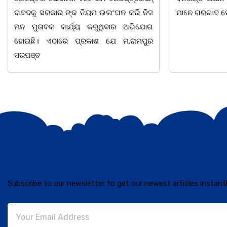
ମାନେ ଗରଗାବ ସେକ୍ସନ ଅଧୀନ କାନ୍ଦୁଲଝର
ଯାଇଛି l ମହିଳା
Subscribe to our newsletter to get our newest articles instantl