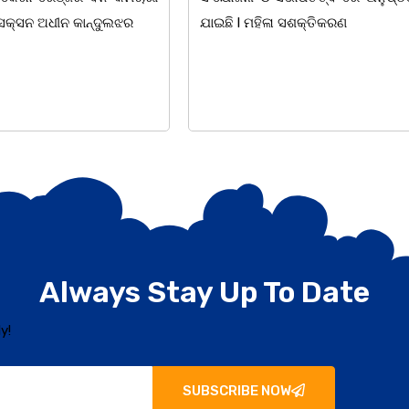
 ସଶକ୍ତିକରଣ
ହୋଇଯାଇଛି। ଡ଼ଃ ପ୍ରଦୀପ ଭୈମିକ ଙ୍କ
Always Stay Up To Date
y!
SUBSCRIBE NOW