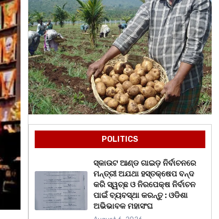
POLITICS
ସ୍କାଉଟ ଆଣ୍ଡ ଗାଇଡ଼ ନିର୍ବାଚନରେ
ମନ୍ତ୍ରୀ ଅଯଥା ହସ୍ତକ୍ଷେପ ବନ୍ଦ
କରି ସ୍ୱଚ୍ଛ ଓ ନିରପେକ୍ଷ ନିର୍ବାଚନ
ପାଇଁ ବ୍ୟବସ୍ଥା କରନ୍ତୁ : ଓଡିଶା
ଅଭିଭାବକ ମହାସଂଘ