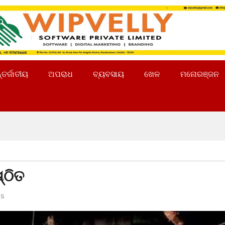
୍ତର୍ଜାତୀୟ
ଅପରାଧ
ବ୍ୟବସାୟ
ଖେଳ
ମନୋରଞ୍ଜନ
୍ଠିତ
s