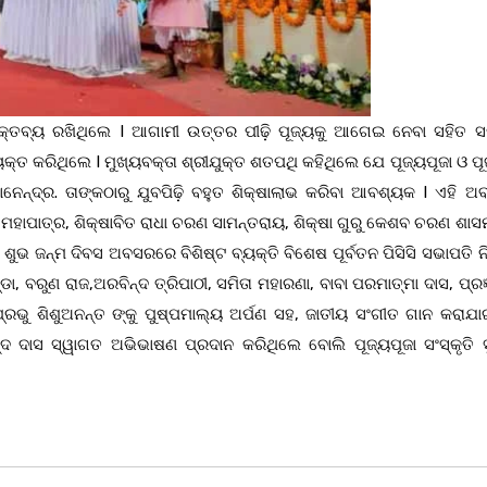
ବକ୍ତବ୍ୟ ରଖିଥିଲେ I ଆଗାମୀ ଉତ୍ତର ପୀଢ଼ି ପୂଜ୍ୟକୁ ଆଗେଇ ନେବା ସହିତ 
୍ତ କରିଥିଲେ I ମୁଖ୍ୟବକ୍ତା ଶ୍ରୀଯୁକ୍ତ ଶତପଥି କହିଥିଲେ ଯେ ପୂଜ୍ୟପୂଜା ଓ ପୂ
ାନେନ୍ଦ୍ର. ତାଙ୍କଠାରୁ ଯୁବପିଢ଼ି ବହୁତ ଶିକ୍ଷାଲାଭ କରିବା ଆବଶ୍ୟକ I ଏହି 
ନ ମହାପାତ୍ର, ଶିକ୍ଷାବିତ ରାଧା ଚରଣ ସାମନ୍ତରାୟ, ଶିକ୍ଷା ଗୁରୁ କେଶବ ଚରଣ ଶା
୍କ ଶୁଭ ଜନ୍ମ ଦିବସ ଅବସରରେ ବିଶିଷ୍ଟ ବ୍ୟକ୍ତି ବିଶେଷ ପୂର୍ବତନ ପିସିସି ସଭାପତି 
, ବରୁଣ ରାଜ,ଅରବିନ୍ଦ ତ୍ରିପାଠୀ, ସମିତା ମହାରଣା, ବାବା ପରମାତ୍ମା ଦାସ, ପ୍ରଜ୍
୍ରଭୁ ଶିଶୁଅନନ୍ତ ଙ୍କୁ ପୁଷ୍ପମାଲ୍ୟ ଅର୍ପଣ ସହ, ଜାତୀୟ ସଂଗୀତ ଗାନ କରାଯାଇ
ଦ ଦାସ ସ୍ୱାଗତ ଅଭିଭାଷଣ ପ୍ରଦାନ କରିଥିଲେ ବୋଲି ପୂଜ୍ୟପୂଜା ସଂସ୍କୃତି ସ