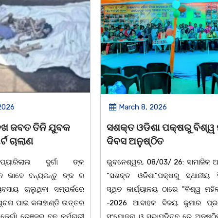
 2026
March 8, 2026
ା ପକ୍ଷରୁ ବିଶ୍ୱ ମହିଳା
ଆନ୍ତର୍ଜାତୀୟ ମହିଳା ଦିବସ
ଠିତ
ଉପଲକ୍ଷେ ନାଟକ ‘ଖାଣ୍ଟି ସୁନ
8/03/ 26: ସାମାଜିକ ଅନୁଷ୍ଠାନ
ଚିଲିକା: ଆନ୍ତର୍ଜାତୀୟ ମହିଳା ଦି
ା"ପକ୍ଷରୁ ସ୍ଥାନୀୟ ସିଆରପି
ଅବସରରେ ବାଲୁଗାଁସ୍ଥିତ ମା' ଭଗ
ାଳୟ ଠାରେ "ବିଶ୍ୱ ମହିଳା ଦିବସ
ନିକେତନ ର ଓଡ଼ିଆ ଅସ୍ମିତା ଉପରେ
କ ବିଜୟ କୁମାର ପ୍ରଧାନଙ୍କ
ନାଟକ "ଖାଣ୍ଟି ସୁନା" ଗୈ।ରୀ ସାଂ
ଭାପତିତ୍ବ ରେ ଅନୁଷ୍ଠିତ ହୋଇ
ପ୍ରତିଷ୍ଠାନ, ଖୋର୍ଦ୍ଧା ଆନୁକୁଲ୍ୟରେ