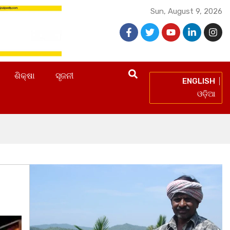
Sun, August 9, 2026
ଶିକ୍ଷା
ସୃଜନୀ
ENGLISH
ଓଡ଼ିଆ