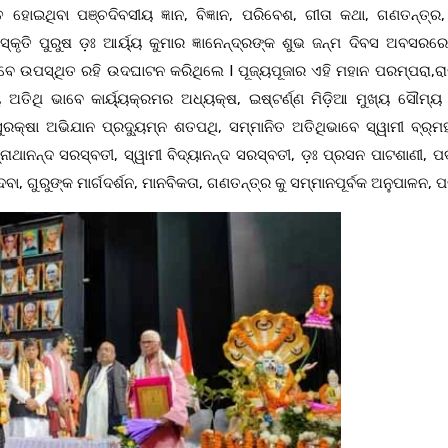
ୋଇଥିବା ପଞ୍ଚଦିବସୀୟ ଜ୍ଞାନ, ବିଜ୍ଞାନ, ପରିବେଶ, ଗୀତା କଥା, ଗଣତନ୍ତ୍ର, 
ତି ପୁରୁଷ ଡ଼ଃ ଆର୍ୟ୍ୟ କୁମାର ଜ୍ଞାନେନ୍ଦ୍ରଙ୍କ ଶୁଭ ଜନ୍ମ ଦିବସ ଅବସରର
ାବେ ଉପସ୍ଥିତ ରହି ଉଦଘାଟନ କରିଥିଲେ I ପୂଜ୍ୟପୂଜାର ଏହି ମହାନ ପରମ୍ପରା,ରା
୍ୟ ଅତିଥି ଭାବେ କାର୍ୟ୍ୟକ୍ରମର ଅଧ୍ୟକ୍ଷ, ଇଷ୍ଟର୍ଣ୍ଣ ମିଡ଼ିଆ ମୁଖ୍ୟ ସୌମ୍ୟ
ସୁରକ୍ଷା ଅଭିଯାନ ପ୍ରଦ୍ୟୁମ୍ନ ଶତପଥି, ସମ୍ମାନିତ ଅତିଥିଭାବେ ସ୍ୱାମୀ ବ୍ର୍ମହ
୍ନାଥାନନ୍ଦ ସରସ୍ବତୀ, ସ୍ୱାମୀ ବିଦ୍ୟାନନ୍ଦ ସରସ୍ବତୀ, ଡ଼ଃ ପ୍ରସନ ପାଟଶାଣୀ, ପ
ବା, ଗୁରୁଙ୍କ ମାର୍ଗଦର୍ଶନ, ମାନବିକତା, ଗଣତନ୍ତ୍ର କୁ ସମ୍ମାନପୂର୍ବକ ଅନୁପାଳନ, 