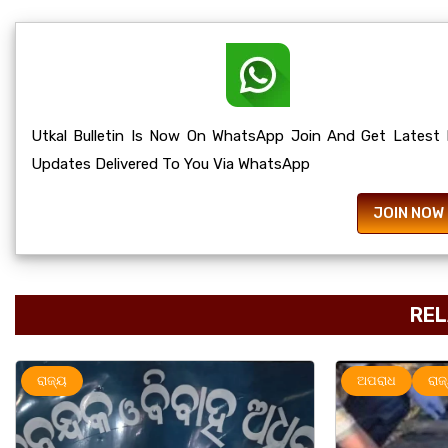
Utkal Bulletin Is Now On WhatsApp Join And Get Latest
Updates Delivered To You Via WhatsApp
JOIN NOW
REL
ଅପରାଧ
ରାଜ୍ୟ
ରାଜ୍ୟ