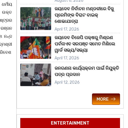
August 6, 2026
ଧର୍ମୀୟ
ଜୟଦେବ ନିର୍ବାଚନ ମଣ୍ଡଳୀରେ ବିଜୁ
େ ଉକ୍ତ
ପ୍ରେମିଙ୍କ ବିରାଟ ବାଇକ୍
ଷ୍ଟ୍ରର
ଶୋଭାଯାତ୍ରା
 ରଞ୍ଜନ
April 17, 2026
ା ନନ୍ଦ
ଜୟଦେବ ବିଜେପି ପକ୍ଷରୁ ମିଶ୍ରଣ
ପର୍ବନାଏବ ସରପଞ୍ଚ ସମେତ ମିଶିଲେ
ଦ୍ମଶ୍ରୀ
ୱାର୍ଡ ସଭ୍ୟ/ସଭ୍ୟା
ପରିବେଶ
April 17, 2026
ଜନଗଣନା କାର୍ଯ୍ୟକ୍ରମ ପାଇଁ ନିଯୁକ୍ତି
ପତ୍ର ପ୍ରଦାନ
April 12, 2026
MORE
ENTERTAINMENT