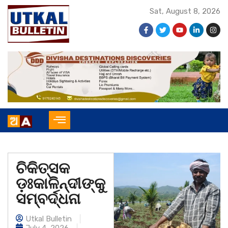
Sat, August 8, 2026
ଚିକିତ୍ସକ
ଡ଼ଃକାଳିନ୍ଦୀଙ୍କୁ
ସମ୍ବର୍ଦ୍ଧନା
Utkal Bulletin
July 4, 2026