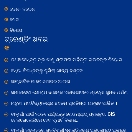
ଦେଶ- ବିଦେଶ
ଖେଳ
ବିଶେଷ
ଟ୍ରେଣ୍ଡିଂ ଖବର
ଡଃ ଜ୍ଞାନେନ୍ଦ୍ର ଙ୍କ ଶାଶୁ ଶ୍ରୀମତୀ ସାବିତ୍ରୀ ରାଉତଙ୍କ ବିୟୋଗ
ବନ୍ୟା ବିପନ୍ନଙ୍କୁ ଶୁଖିଲା ଖାଦ୍ୟ ବଣ୍ଟନ
ସାମ୍ବାଦିକ ମାନେ ସମାଜର ଆଇନା
ସମାଜସେବୀ ଗୋଲାପ ଦାସଙ୍କ ଏକାଦଶାହରେ ଶ୍ରଦ୍ଧା ସୁମନ ଅର୍ପଣ
ନାଚୁଣୀ ମହାବିଦ୍ୟାଳୟର ୪୬ତମ ପ୍ରତିଷ୍ଠା ଉତ୍ସବ ପାଳିତ ।
ବାଲୁଗାଁ ପାଇଁ ୨୦୫୧ ପର୍ଯ୍ୟନ୍ତ ରୋଡମ୍ୟାପ୍ ପ୍ରସ୍ତୁତ, GIS
ଟେକନୋଲୋଜିରେ ହେବ ସ୍ମାର୍ଟ ବିକାଶ..
ବାଲୁଗାଁ କଲେଜରେ ଶକ୍ତିଶ୍ରୀ ସଶକ୍ତିକରଣ ପ୍ରକୋଷ୍ଠ ପକ୍ଷରୁ