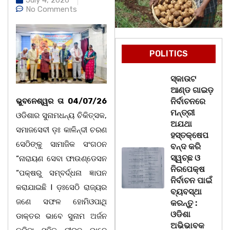
No Comments
POLITICS
ସ୍କାଉଟ
ଆଣ୍ଡ ଗାଇଡ଼
ଭୁବନେଶ୍ୱର ତା 04/07/26
ନିର୍ବାଚନରେ
ମନ୍ତ୍ରୀ
ଓଡିଶାର ସୁନାମଧନ୍ୟ ଚିକିତ୍ସକ,
ଅଯଥା
ସମାଜସେବୀ ଡ଼ଃ କାଳିନ୍ଦୀ ଚରଣ
ହସ୍ତକ୍ଷେପ
ସେଠିଙ୍କୁ ସାମାଜିକ ସଂଗଠନ
ବନ୍ଦ କରି
ସ୍ୱଚ୍ଛ ଓ
“ନାରାୟଣ ସେବା ଫାଉଣ୍ଡେସନ
ନିରପେକ୍ଷ
“ପକ୍ଷରୁ ସମ୍ବର୍ଦ୍ଧନା ଜ୍ଞାପନ
ନିର୍ବାଚନ ପାଇଁ
କରାଯାଇଛି l ଡ଼ଃସେଠି ରାଜ୍ୟର
ବ୍ୟବସ୍ଥା
ଜଣେ ସଫଳ ହୋମିଓପାଥି
କରନ୍ତୁ :
ଓଡିଶା
ଡାକ୍ତର ଭାବେ ସୁନାମ ଅର୍ଜନ
ଅଭିଭାବକ