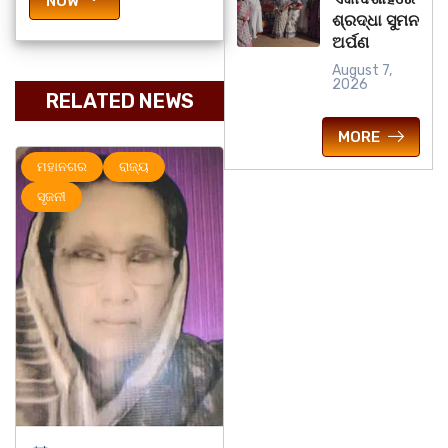
NOW
ଶ୍ରଦ୍ଧା ସୁମନ
ଅର୍ପଣ
August 7,
2026
RELATED NEWS
MORE
ନଗର
ରାଜ୍ୟ
ମହାନଗର
ରାଜ୍ୟ
ରାଜ