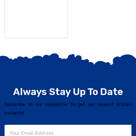
ଉପଦ
Always Stay Up To Date
Subscribe to our newsletter to get our newest articles
instantly!