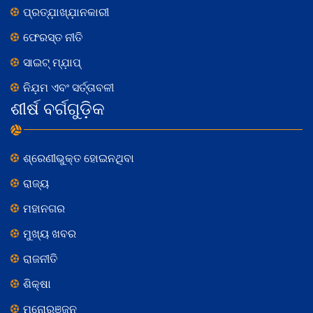
ପ୍ରତ୍ଯ଼ାଖ୍ଯ଼ାନକାରୀ
ଫେରସ୍ତ ନୀତି
ସାଇଟ୍ ମ୍ଯ଼ାପ୍
ନିଯ଼ମ ଏବଂ ସର୍ତ୍ତାବଳୀ
ଶୀର୍ଷ ବର୍ଗଗୁଡ଼ିକ
ଶ୍ରେଣୀଭୁକ୍ତ ହୋଇନଥିବା
ରାଜ୍ୟ
ମହାନଗର
ମୁଖ୍ୟ ଖବର
ରାଜନୀତି
ଶିକ୍ଷା
ମନୋରଞ୍ଜନ