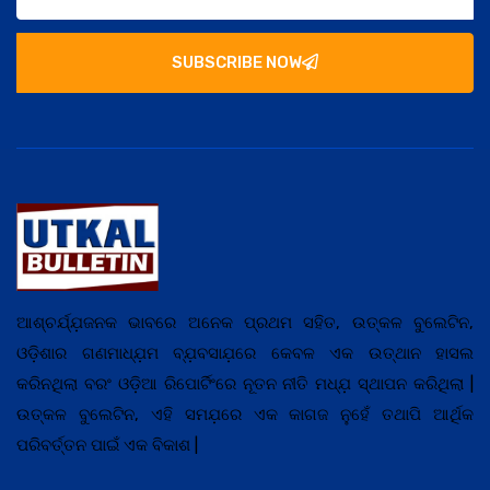
SUBSCRIBE NOW
ଆଶ୍ଚର୍ଯ୍ଯ଼ଜନକ ଭାବରେ ଅନେକ ପ୍ରଥମ ସହିତ, ଉତ୍କଳ ବୁଲେଟିନ,
ଓଡ଼ିଶାର ଗଣମାଧ୍ଯ଼ମ ବ୍ଯ଼ବସାଯ଼ରେ କେବଳ ଏକ ଉତ୍ଥାନ ହାସଲ
କରିନଥିଲା ବରଂ ଓଡ଼ିଆ ରିପୋର୍ଟିଂରେ ନୂତନ ନୀତି ମଧ୍ଯ଼ ସ୍ଥାପନ କରିଥିଲା |
ଉତ୍କଳ ବୁଲେଟିନ, ଏହି ସମଯ଼ରେ ଏକ କାଗଜ ନୁହେଁ ତଥାପି ଆର୍ଥିକ
ପରିବର୍ତ୍ତନ ପାଇଁ ଏକ ବିକାଶ |