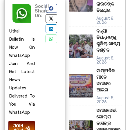
ରାଉତଙ୍କ
Social
ବିୟୋଗ
Share
On:
August 8,
2026
ବନ୍ୟା
Utkal
ବିପନ୍ନଙ୍କୁ
Bulletin Is
ଶୁଖିଲା ଖାଦ୍ୟ
Now On
ବଣ୍ଟନ
WhatsApp
August 8,
2026
Join And
ସାମ୍ବାଦିକ
Get Latest
ମାନେ
News
ସମାଜର
Updates
ଆଇନା
Delivered To
August 8,
2026
You Via
ସମାଜସେବୀ
WhatsApp
ଗୋଲାପ
ଦାସଙ୍କ
JOIN
ଏକାଦଶାହରେ