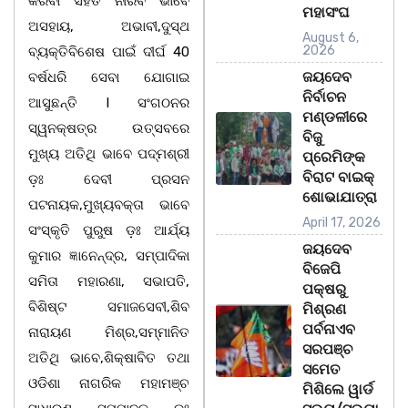
କରିବା ସହିତ ନୀରବ ଭାବେ
ମହାସଂଘ
ଅସହାୟ, ଅଭାବୀ,ଦୁସ୍ଥ
August 6,
2026
ବ୍ୟକ୍ତିବିଶେଷ ପାଇଁ ଦୀର୍ଘ 40
ଜୟଦେବ
ବର୍ଷଧରି ସେବା ଯୋଗାଇ
ନିର୍ବାଚନ
ଆସୁଛନ୍ତି l ସଂଗଠନର
ମଣ୍ଡଳୀରେ
ସ୍ୱନକ୍ଷତ୍ର ଉତ୍ସବରେ
ବିଜୁ
ମୁଖ୍ୟ ଅତିଥି ଭାବେ ପଦ୍ମଶ୍ରୀ
ପ୍ରେମିଙ୍କ
ବିରାଟ ବାଇକ୍
ଡ଼ଃ ଦେବୀ ପ୍ରସନ
ଶୋଭାଯାତ୍ରା
ପଟନାୟକ,ମୁଖ୍ୟବକ୍ତା ଭାବେ
April 17, 2026
ସଂସ୍କୃତି ପୁରୁଷ ଡ଼ଃ ଆର୍ଯ୍ୟ
ଜୟଦେବ
କୁମାର ଜ୍ଞାନେନ୍ଦ୍ର, ସମ୍ପାଦିକା
ବିଜେପି
ସମିତା ମହାରଣା, ସଭାପତି,
ପକ୍ଷରୁ
ବିଶିଷ୍ଟ ସମାଜସେବୀ,ଶିବ
ମିଶ୍ରଣ
ପର୍ବନାଏବ
ନାରାୟଣ ମିଶ୍ର,ସମ୍ମାନିତ
ସରପଞ୍ଚ
ଅତିଥି ଭାବେ,ଶିକ୍ଷାବିତ ତଥା
ସମେତ
ଓଡିଶା ନାଗରିକ ମହାମଞ୍ଚ
ମିଶିଲେ ୱାର୍ଡ