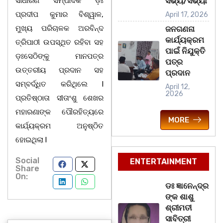
ସାଧାରଣ ସମ୍ପାଦକ ଡ଼ଃ
ସଭ୍ୟ/ସଭ୍ୟା
ପ୍ରଦୀପ କୁମାର ବିଶ୍ୱାଳ,
April 17, 2026
ମୁଖ୍ୟ ପରିଚାଳକ ଅରବିନ୍ଦ
ଜନଗଣନା
କାର୍ଯ୍ୟକ୍ରମ
ତ୍ରିପାଠୀ ଉପସ୍ଥିତ ରହିବା ସହ
ପାଇଁ ନିଯୁକ୍ତି
ଡ଼ଃସେଠିଙ୍କୁ ମାନପତ୍ର
ପତ୍ର
ଉତ୍ତରୀୟ ପ୍ରଦାନ ସହ
ପ୍ରଦାନ
ସମ୍ବର୍ଦ୍ଧିତ କରିଥିଲେ l
April 12,
2026
ପ୍ରତିଷ୍ଠାତା ସୀତାଂଶୁ ଶେଖର
ମହାରଣାଙ୍କ ପୌରହିତ୍ୟରେ
MORE
କାର୍ଯ୍ୟକ୍ରମ ଅନୁଷ୍ଠିତ
ହୋଇଥିଲା l
Social
ENTERTAINMENT
Share
On:
ଡଃ ଜ୍ଞାନେନ୍ଦ୍ର
ଙ୍କ ଶାଶୁ
ଶ୍ରୀମତୀ
ସାବିତ୍ରୀ