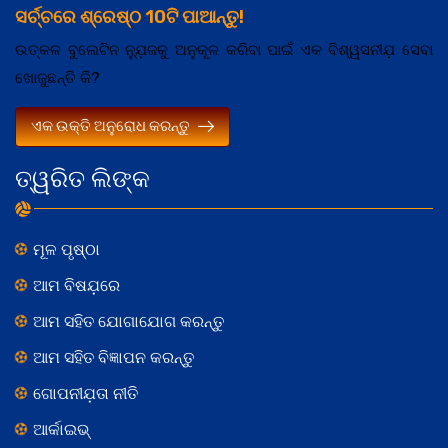
ସର୍ଚ୍ଚରେ ଶ୍ରେଷ୍ଠ 10ଟି ପାଆନ୍ତୁ!
ଉତ୍କଳ ବୁଲେଟିନ ନ୍ଯ଼ୁଜକୁ ଅନୁକୂଳ କରିବା ପାଇଁ ଏକ ବିଶ୍ୱସନୀଯ଼ ସେବା
ଖୋଜୁଛନ୍ତି କି?
ଏକ ଉକ୍ତି ଅନୁରୋଧ କରନ୍ତୁ
ତ୍ୱରିତ ଲିଙ୍କ
ମୂଳ ପୃଷ୍ଠା
ଆମ ବିଷଯ଼ରେ
ଆମ ସହିତ ଯୋଗାଯୋଗ କରନ୍ତୁ
ଆମ ସହିତ ବିଜ୍ଞାପନ କରନ୍ତୁ
ଗୋପନୀଯ଼ତା ନୀତି
ଆର୍କାଇଭ୍