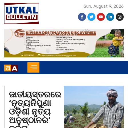
Sun, August 9, 2026
ଜାତୀୟସ୍ତରରେ
‘ନୃତ୍ୟନିପୁଣା
ଓଡ଼ିଶୀ ନୃତ୍ୟ
ଅନୁଷ୍ଠାନର’