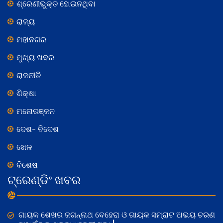
ଶ୍ରେଣୀଭୁକ୍ତ ହୋଇନଥିବା
ରାଜ୍ୟ
ମହାନଗର
ମୁଖ୍ୟ ଖବର
ରାଜନୀତି
ଶିକ୍ଷା
ମନୋରଞ୍ଜନ
ଦେଶ- ବିଦେଶ
ଖେଳ
ବିଶେଷ
ଟ୍ରେଣ୍ଡିଂ ଖବର
ଗାୟକ ଶେଖର ଜଗନ୍ନାଥ ବେହେରା ଓ ଗାୟକ ସମ୍ରାଟ ଅଭୟ ଚରଣ