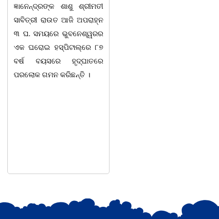
ଜ୍ଞାନେନ୍ଦ୍ରଙ୍କ ଶାଶୁ ଶ୍ରୀମତୀ
ଦେଖାଯାଇଛି । ବ୍ଲକସ୍ଥ କସପା,
ସାବିତ୍ରୀ ରାଉତ ଆଜି ଅପରାହ୍ନ
ତରପଦା, ମଲିକାପୁର, ନିଜାମପୁର,
୩ ଘ. ସମୟରେ ଭୁବନେଶ୍ୱରର
ଦୁଦୁରାଅଣ୍ଟା, କମାରଡିହ, କୟାଁ
ଏକ ଘରୋଇ ହସ୍ପିଟାଲ୍ରେ ୮୭
ଆଦି ପଞ୍ଚାୟତରେ ପ୍ରାୟ ୧୫
ବର୍ଷ ବୟସରେ ହୃଦ୍ଘାତରେ
ଶହ ପରିବାରକୁ ମୁଡି, ବିସ୍କୁଟ,
ପରଲୋକ ଗମନ କରିଛନ୍ତି ।