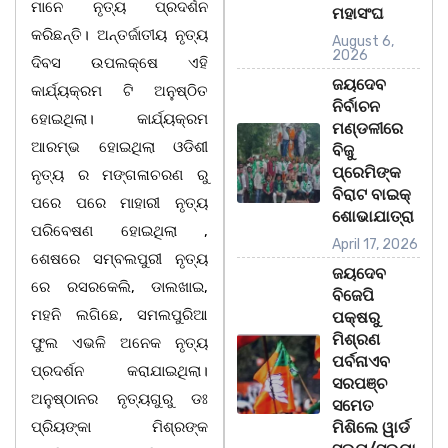
ମାନେ ନୃତ୍ୟ ପ୍ରଦର୍ଶନ
ମହାସଂଘ
କରିଛନ୍ତି। ଅନ୍ତର୍ଜାତୀୟ ନୃତ୍ୟ
August 6,
2026
ଦିବସ ଉପଲକ୍ଷେ ଏହି
ଜୟଦେବ
କାର୍ଯ୍ୟକ୍ରମ ଟି ଅନୁଷ୍ଠିତ
ନିର୍ବାଚନ
ହୋଇଥିଲା। କାର୍ଯ୍ୟକ୍ରମ
ମଣ୍ଡଳୀରେ
ଆରମ୍ଭ ହୋଇଥିଲା ଓଡିଶୀ
ବିଜୁ
ପ୍ରେମିଙ୍କ
ନୃତ୍ୟ ର ମଙ୍ଗଳାଚରଣ ରୁ
ବିରାଟ ବାଇକ୍
ପରେ ପରେ ମାହାରୀ ନୃତ୍ୟ
ଶୋଭାଯାତ୍ରା
ପରିବେଷଣ ହୋଇଥିଲା ,
April 17, 2026
ଶେଷରେ ସମ୍ବଲପୁରୀ ନୃତ୍ୟ
ଜୟଦେବ
ରେ ରସରକେଲି, ଡାଲଖାଇ,
ବିଜେପି
ମହନି ଲଗିଛେ, ସମଲପୁରିଆ
ପକ୍ଷରୁ
ମିଶ୍ରଣ
ଫୁଲ ଏଭଳି ଅନେକ ନୃତ୍ୟ
ପର୍ବନାଏବ
ପ୍ରଦର୍ଶନ କରାଯାଇଥିଲା।
ସରପଞ୍ଚ
ଅନୁଷ୍ଠାନର ନୃତ୍ୟଗୁରୁ ଡଃ
ସମେତ
ପ୍ରିୟଙ୍କା ମିଶ୍ରଙ୍କ
ମିଶିଲେ ୱାର୍ଡ