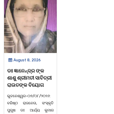
August 8, 2026
August 8, 2026
ଡଃ ଜ୍ଞାନେନ୍ଦ୍ର ଙ୍କ
ବନ୍ୟା ବିପନ୍ନଙ୍କୁ
ଶାଶୁ ଶ୍ରୀମତୀ ସାବିତ୍ରୀ
ଶୁଖିଲା ଖାଦ୍ୟ ବଣ୍ଟନ
ରାଉତଙ୍କ ବିୟୋଗ
07/08/26 ବନ୍ୟା ବିପନ୍ନଙ୍କ
ଭୁବନେଶ୍ୱର-୦୭/୦୮/୨୦୨୬:
ଉଦେଶ୍ୟରେ ଦଶରଥପୁର ଯୁବ
ବରିଷ୍ଠ ରାଜନେତା, ସଂସ୍କୃତି
କଂଗ୍ରେସ ପକ୍ଷରୁ ରିଲିଫ
ପୁରୁଷ ଡଃ ଆର୍ଯ୍ୟ କୁମାର
ସାମଗ୍ରୀ ବଣ୍ଟନ କରାଯାଇଥିବା