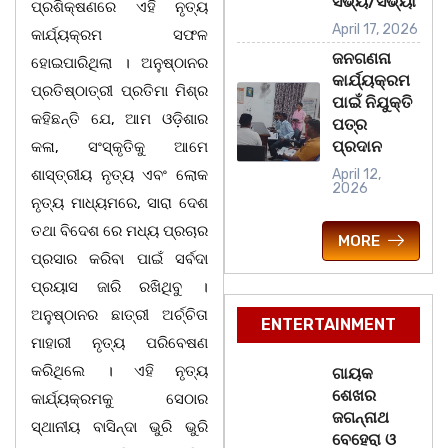
ସଭ୍ୟ/ସଭ୍ୟା
ପ୍ରଶିକ୍ଷଣରେ ଏହି ନୃତ୍ୟ
April 17, 2026
କାର୍ଯ୍ୟକ୍ରମ ସଫଳ
ଜନଗଣନା
ହୋଇପାରିଥିଲା । ଅନୁଷ୍ଠାନର
କାର୍ଯ୍ୟକ୍ରମ
ପ୍ରତିଷ୍ଠାତ୍ରୀ ପ୍ରତିମା ମିଶ୍ର
ପାଇଁ ନିଯୁକ୍ତି
କହିଛନ୍ତି ଯେ, ଆମ ଓଡ଼ିଶାର
ପତ୍ର
ପ୍ରଦାନ
କଳା, ସଂସ୍କୃତିକୁ ଆମେ
ଶାସ୍ତ୍ରୀୟ ନୃତ୍ୟ ଏବଂ ଲୋକ
April 12,
2026
ନୃତ୍ୟ ମାଧ୍ୟମରେ, ସାରା ଦେଶ
ତଥା ବିଦେଶ ରେ ମଧ୍ୟ ପ୍ରଚାର
MORE
ପ୍ରସାର କରିବା ପାଇଁ ସର୍ବଦା
ପ୍ରୟାସ ଜାରି ରଖିଥିବୁ ।
ଅନୁଷ୍ଠାନର ଛାତ୍ରୀ ଅର୍ଚ୍ଚିତା
ENTERTAINMENT
ମାହାରୀ ନୃତ୍ୟ ପରିବେଷଣ
କରିଥିଲେ । ଏହି ନୃତ୍ୟ
ଗାୟକ
ଶେଖର
କାର୍ଯ୍ୟକ୍ରମକୁ ସେଠାର
ଜଗନ୍ନାଥ
ସ୍ଥାନୀୟ ବାସିନ୍ଦା ଭୁରି ଭୁରି
ବେହେରା ଓ