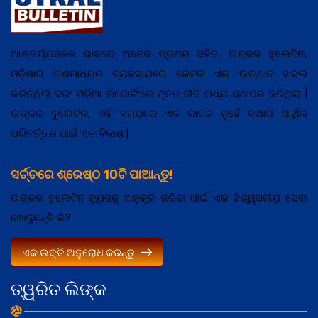
ଆଶ୍ଚର୍ଯ୍ଯ଼ଜନକ ଭାବରେ ଅନେକ ପ୍ରଥମ ସହିତ, ଉତ୍କଳ ବୁଲେଟିନ,
ଓଡ଼ିଶାର ଗଣମାଧ୍ଯ଼ମ ବ୍ଯ଼ବସାଯ଼ରେ କେବଳ ଏକ ଉତ୍ଥାନ ହାସଲ
କରିନଥିଲା ବରଂ ଓଡ଼ିଆ ରିପୋର୍ଟିଂରେ ନୂତନ ନୀତି ମଧ୍ଯ଼ ସ୍ଥାପନ କରିଥିଲା |
ଉତ୍କଳ ବୁଲେଟିନ, ଏହି ସମଯ଼ରେ ଏକ କାଗଜ ନୁହେଁ ତଥାପି ଆର୍ଥିକ
ପରିବର୍ତ୍ତନ ପାଇଁ ଏକ ବିକାଶ |
ସର୍ଚ୍ଚରେ ଶ୍ରେଷ୍ଠ 10ଟି ପାଆନ୍ତୁ!
ଉତ୍କଳ ବୁଲେଟିନ ନ୍ଯ଼ୁଜକୁ ଅନୁକୂଳ କରିବା ପାଇଁ ଏକ ବିଶ୍ୱସନୀଯ଼ ସେବା
ଖୋଜୁଛନ୍ତି କି?
ଏକ ଉକ୍ତି ଅନୁରୋଧ କରନ୍ତୁ
ତ୍ୱରିତ ଲିଙ୍କ