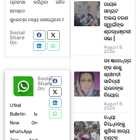
ପ୍ରସଂଶା କରିଥିବା ସହିତ
ଗାୟକ
ସମସ୍ତେ
ସମ୍ରାଟ
ଅଭୟ ଚରଣ
ଶୁଭେଚ୍ଛା ମଧ୍ୟ ଜଣାଇଥିଲେ I
ସ୍ୱାଇଁଙ୍କ
ଶ୍ରଦ୍ଧାଞ୍ଚଳୀ
Social
Share
ସଭା |
On:
August 8,
2026
ଡଃ ଜ୍ଞାନେନ୍ଦ୍ର
ଙ୍କ ଶାଶୁ
ଶ୍ରୀମତୀ
Social
ସାବିତ୍ରୀ
Share
ରାଉତଙ୍କ
On:
ବିୟୋଗ
August 8,
Utkal
2026
Bulletin Is
ବନ୍ୟା
Now On
ବିପନ୍ନଙ୍କୁ
ଶୁଖିଲା ଖାଦ୍ୟ
WhatsApp
ବଣ୍ଟନ