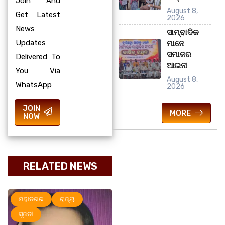
Join And
August 8,
Get Latest
2026
News
ସାମ୍ବାଦିକ
Updates
ମାନେ
ସମାଜର
Delivered To
ଆଇନା
You Via
August 8,
WhatsApp
2026
JOIN
MORE
NOW
RELATED NEWS
ମହାନଗର
ରାଜ୍ୟ
ମହାନଗର
ରାଜ୍ୟ
ସୃଜନୀ