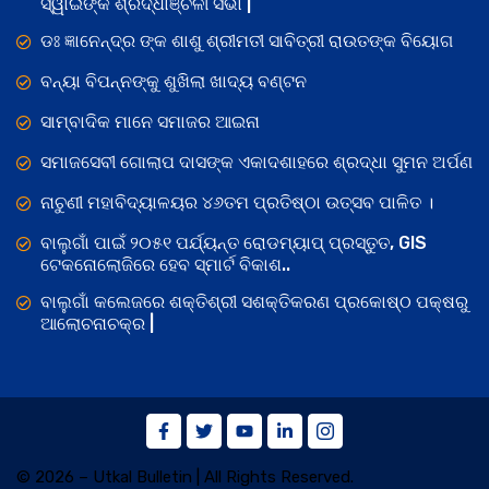
ସ୍ୱାଇଁଙ୍କ ଶ୍ରଦ୍ଧାଞ୍ଚଳୀ ସଭା |
ଡଃ ଜ୍ଞାନେନ୍ଦ୍ର ଙ୍କ ଶାଶୁ ଶ୍ରୀମତୀ ସାବିତ୍ରୀ ରାଉତଙ୍କ ବିୟୋଗ
ବନ୍ୟା ବିପନ୍ନଙ୍କୁ ଶୁଖିଲା ଖାଦ୍ୟ ବଣ୍ଟନ
ସାମ୍ବାଦିକ ମାନେ ସମାଜର ଆଇନା
ସମାଜସେବୀ ଗୋଲାପ ଦାସଙ୍କ ଏକାଦଶାହରେ ଶ୍ରଦ୍ଧା ସୁମନ ଅର୍ପଣ
ନାଚୁଣୀ ମହାବିଦ୍ୟାଳୟର ୪୬ତମ ପ୍ରତିଷ୍ଠା ଉତ୍ସବ ପାଳିତ ।
ବାଲୁଗାଁ ପାଇଁ ୨୦୫୧ ପର୍ଯ୍ୟନ୍ତ ରୋଡମ୍ୟାପ୍ ପ୍ରସ୍ତୁତ, GIS
ଟେକନୋଲୋଜିରେ ହେବ ସ୍ମାର୍ଟ ବିକାଶ..
ବାଲୁଗାଁ କଲେଜରେ ଶକ୍ତିଶ୍ରୀ ସଶକ୍ତିକରଣ ପ୍ରକୋଷ୍ଠ ପକ୍ଷରୁ
ଆଲୋଚନାଚକ୍ର |
© 2026 – Utkal Bulletin | All Rights Reserved.