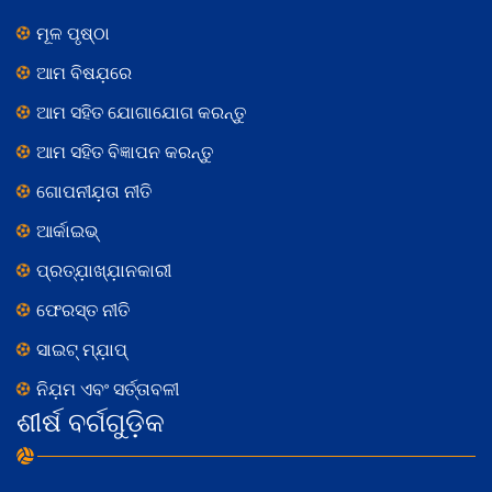
ମୂଳ ପୃଷ୍ଠା
ଆମ ବିଷଯ଼ରେ
ଆମ ସହିତ ଯୋଗାଯୋଗ କରନ୍ତୁ
ଆମ ସହିତ ବିଜ୍ଞାପନ କରନ୍ତୁ
ଗୋପନୀଯ଼ତା ନୀତି
ଆର୍କାଇଭ୍
ପ୍ରତ୍ଯ଼ାଖ୍ଯ଼ାନକାରୀ
ଫେରସ୍ତ ନୀତି
ସାଇଟ୍ ମ୍ଯ଼ାପ୍
ନିଯ଼ମ ଏବଂ ସର୍ତ୍ତାବଳୀ
ଶୀର୍ଷ ବର୍ଗଗୁଡ଼ିକ