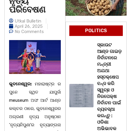
ନୃତ୍ୟ
ପରିବେଷଣ
Utkal Bulletin
April 26, 2025
POLITICS
No Comments
ସ୍କାଉଟ
ଆଣ୍ଡ ଗାଇଡ଼
ନିର୍ବାଚନରେ
ମନ୍ତ୍ରୀ
ଅଯଥା
ହସ୍ତକ୍ଷେପ
ବନ୍ଦ କରି
ଭୁବନେଶ୍ୱର:
ମହାରାଷ୍ଟ୍ର ର
ସ୍ୱଚ୍ଛ ଓ
ପୁନେ ସ୍ଥିତ ଯାପୁର୍ଜା
ନିରପେକ୍ଷ
meuseum ଅଫ ଆର୍ଟ ଆଣ୍ଡ
ନିର୍ବାଚନ ପାଇଁ
କଲ୍ଚର ଠାରେ, ଭୁବନେଶ୍ୱରର
ବ୍ୟବସ୍ଥା
କରନ୍ତୁ :
ଅଗ୍ରଣୀ ନୃତ୍ୟ ଅନୁଷ୍ଠାନ
ଓଡିଶା
‘ନୃତ୍ୟନିପୁଣା’ର ନୃତ୍ୟାଙ୍ଗନା
ଅଭିଭାବକ