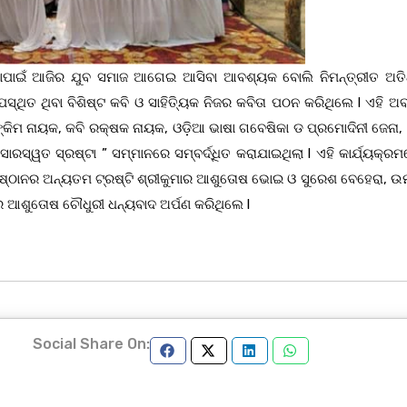
କରିବାପାଇଁ ଆଜିର ଯୁବ ସମାଜ ଆଗେଇ ଆସିବା ଆବଶ୍ୟକ ବୋଲି ନିମନ୍ତ୍ରୀତ ଅତି
ସ୍ଥିତ ଥିବା ବିଶିଷ୍ଟ କବି ଓ ସାହିତ୍ୟିକ ନିଜର କବିତା ପଠନ କରିଥିଲେ l ଏହି 
ଙ୍କିମ ନାୟକ, କବି ରକ୍ଷକ ନାୟକ, ଓଡ଼ିଆ ଭାଷା ଗବେଷିକା ଡ ପ୍ରମୋଦିନୀ ଜେନା,
ସ୍ୱତ ସ୍ରଷ୍ଟା ” ସମ୍ମାନରେ ସମ୍ବର୍ଦ୍ଧିତ କରାଯାଇଥିଲା l ଏହି କାର୍ଯ୍ୟକ୍ରମ
ୁଷ୍ଠାନର ଅନ୍ୟତମ ଟ୍ରଷ୍ଟି ଶ୍ରୀକୁମାର ଆଶୁତୋଷ ଭୋଇ ଓ ସୁରେଶ ବେହେରା, ଉମ
 ଆଶୁତୋଷ ଚୌଧୁରୀ ଧନ୍ୟବାଦ ଅର୍ପଣ କରିଥିଲେ l
Social Share On: