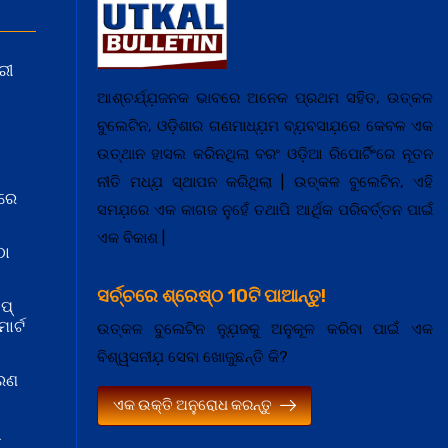
ରୀ
ଆଶ୍ଚର୍ଯ୍ଯ଼ଜନକ ଭାବରେ ଅନେକ ପ୍ରଥମ ସହିତ, ଉତ୍କଳ
ବୁଲେଟିନ, ଓଡ଼ିଶାର ଗଣମାଧ୍ଯ଼ମ ବ୍ଯ଼ବସାଯ଼ରେ କେବଳ ଏକ
ଉତ୍ଥାନ ହାସଲ କରିନଥିଲା ବରଂ ଓଡ଼ିଆ ରିପୋର୍ଟିଂରେ ନୂତନ
ନୀତି ମଧ୍ଯ଼ ସ୍ଥାପନ କରିଥିଲା | ଉତ୍କଳ ବୁଲେଟିନ, ଏହି
ରେ
ସମଯ଼ରେ ଏକ କାଗଜ ନୁହେଁ ତଥାପି ଆର୍ଥିକ ପରିବର୍ତ୍ତନ ପାଇଁ
ଏକ ବିକାଶ |
ଠା
ସର୍ଚ୍ଚରେ ଶ୍ରେଷ୍ଠ 10ଟି ପାଆନ୍ତୁ!
ପ୍
ାର୍ଟ
ଉତ୍କଳ ବୁଲେଟିନ ନ୍ଯ଼ୁଜକୁ ଅନୁକୂଳ କରିବା ପାଇଁ ଏକ
ବିଶ୍ୱସନୀଯ଼ ସେବା ଖୋଜୁଛନ୍ତି କି?
କରଣ
ଏକ ଉକ୍ତି ଅନୁରୋଧ କରନ୍ତୁ
ା