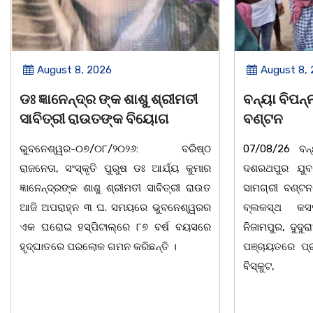
August 8, 2026
August 8,
ବନ୍ୟା ବିପନ୍ନଙ୍କୁ ଶୁଖିଲା ଖାଦ୍ୟ
ସାମ୍ବାଦିକ
ବଣ୍ଟନ
ବାଲିଅନ୍ତା-ପାହା
07/08/26 ବନ୍ୟା ବିପନ୍ନଙ୍କ ଉଦେଶ୍ୟରେ
ସଂଘର ବାର୍ଷିକ ଉ
ଦଶରଥପୁର ଯୁବ କଂଗ୍ରେସ ପକ୍ଷରୁ ରିଲିଫ
୮:ଅଟଳା ସ୍
ସାମଗ୍ରୀ ବଣ୍ଟନ କରାଯାଇଥିବା ଦେଖାଯାଇଛି ।
ମ୍ୟାନେଜମେଣ୍ଟ
ବ୍ଲକସ୍ଥ କସପା, ତରପଦା, ମଲିକାପୁର,
ପାହାଳ-ଧଉଳି କ
ନିଜାମପୁର, ଦୁଦୁରାଅଣ୍ଟା, କମାରଡିହ, କୟାଁ ଆଦି
ବାର୍ଷିକ ଉତ୍
ପଞ୍ଚାୟତରେ ପ୍ରାୟ ୧୫ ଶହ ପରିବାରକୁ ମୁଡି,
ଅନୁଷ୍ଠିତ ହୋଇଯ
ବିସ୍କୁଟ,
ତଥା ଉପଦେଷ୍ଟା