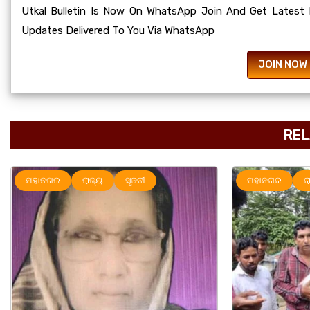
Utkal Bulletin Is Now On WhatsApp Join And Get Latest
Updates Delivered To You Via WhatsApp
JOIN NOW
REL
ମହାନଗର
ରାଜ୍ୟ
ରାଜ୍ୟ