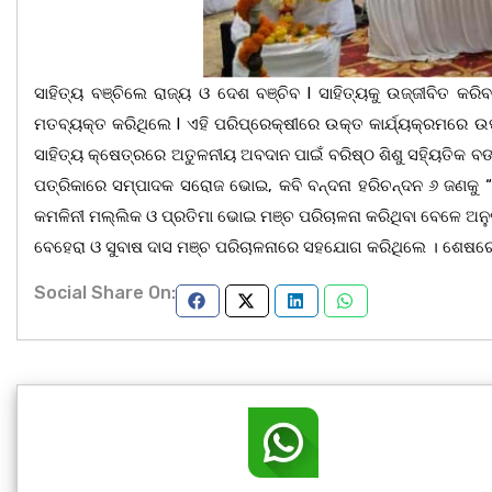
ସାହିତ୍ୟ ବଞ୍ଚିଲେ ରାଜ୍ୟ ଓ ଦେଶ ବଞ୍ଚିବ l ସାହିତ୍ୟକୁ ଉଜ୍ଜୀବିତ 
ମତବ୍ୟକ୍ତ କରିଥିଲେ l ଏହି ପରିପ୍ରେକ୍ଷୀରେ ଉକ୍ତ କାର୍ଯ୍ୟକ୍ରମରେ ଉପ
ସାହିତ୍ୟ କ୍ଷେତ୍ରରେ ଅତୁଳନୀୟ ଅବଦାନ ପାଇଁ ବରିଷ୍ଠ ଶିଶୁ ସହ୍ୟିତିକ ବ
ପତ୍ରିକାରେ ସମ୍ପାଦକ ସରୋଜ ଭୋଇ, କବି ବନ୍ଦନା ହରିଚନ୍ଦନ ୬ ଜଣକୁ “ସାର
କମଳିନୀ ମଲ୍ଲିକ ଓ ପ୍ରତିମା ଭୋଇ ମଞ୍ଚ ପରିଚାଳନା କରିଥିବା ବେଳେ ଅନ
ବେହେରା ଓ ସୁବାଷ ଦାସ ମଞ୍ଚ ପରିଚାଳନାରେ ସହଯୋଗ କରିଥିଲେ । ଶେଷରେ
Social Share On: