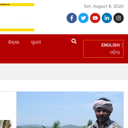
Sat, August 8, 2026
ଶିକ୍ଷା
ସୃଜନୀ
ENGLISH
ଓଡ଼ିଆ