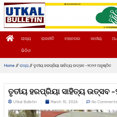
ରାଜ୍ୟ
ରାଜନୀତି
ମହାନଗର
ଜାତୀୟ
ଅନ
ଭିଡିଓ
Home
//
ରାଜ୍ୟ
//
ତୃତୀୟ ହରପ୍ରିୟା ସାହିତ୍ୟ ଉତ୍ସବ -୨୦୨୬ ଅନୁଷ୍ଠିତ
ତୃତୀୟ ହରପ୍ରିୟା ସାହିତ୍ୟ ଉତ୍ସବ -
Utkal Bulletin
March 15, 2026
No Comment