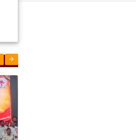
ରାଜ୍ୟ
ସୃଜନୀ
ରାଜ୍