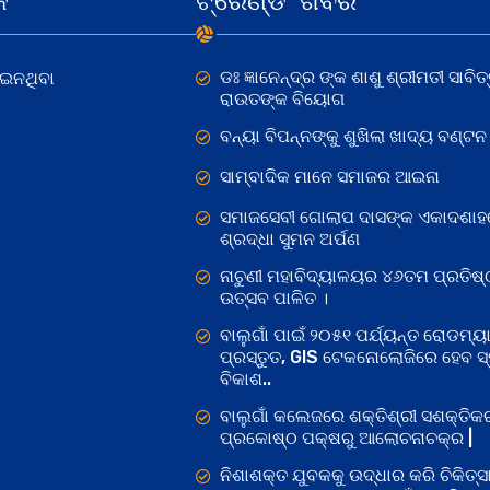
କ
ଟ୍ରେଣ୍ଡିଂ ଖବର
ଡଃ ଜ୍ଞାନେନ୍ଦ୍ର ଙ୍କ ଶାଶୁ ଶ୍ରୀମତୀ ସାବିତ୍
ୋଇନଥିବା
ରାଉତଙ୍କ ବିୟୋଗ
ବନ୍ୟା ବିପନ୍ନଙ୍କୁ ଶୁଖିଲା ଖାଦ୍ୟ ବଣ୍ଟନ
ସାମ୍ବାଦିକ ମାନେ ସମାଜର ଆଇନା
ସମାଜସେବୀ ଗୋଲାପ ଦାସଙ୍କ ଏକାଦଶାହ
ଶ୍ରଦ୍ଧା ସୁମନ ଅର୍ପଣ
ନାଚୁଣୀ ମହାବିଦ୍ୟାଳୟର ୪୬ତମ ପ୍ରତିଷ୍
ଉତ୍ସବ ପାଳିତ ।
ବାଲୁଗାଁ ପାଇଁ ୨୦୫୧ ପର୍ଯ୍ୟନ୍ତ ରୋଡମ୍ୟା
ପ୍ରସ୍ତୁତ, GIS ଟେକନୋଲୋଜିରେ ହେବ ସ୍ମ
ବିକାଶ..
ବାଲୁଗାଁ କଲେଜରେ ଶକ୍ତିଶ୍ରୀ ସଶକ୍ତି
ପ୍ରକୋଷ୍ଠ ପକ୍ଷରୁ ଆଲୋଚନାଚକ୍ର |
ନିଶାଶକ୍ତ ଯୁବକକୁ ଉଦ୍ଧାର କରି ଚିକିତ୍ସ