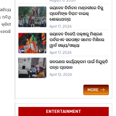
August 6, 2026
ଜୟଦେବ ନିର୍ବାଚନ ମଣ୍ଡଳୀରେ ବିଜୁ
ାହିତ୍ୟ
ପ୍ରେମିଙ୍କ ବିରାଟ ବାଇକ୍
 ଅତିଥି
ଶୋଭାଯାତ୍ରା
କ୍ରିତୀ
April 17, 2026
 ହେଉଛି
ଜୟଦେବ ବିଜେପି ପକ୍ଷରୁ ମିଶ୍ରଣ
ପର୍ବନାଏବ ସରପଞ୍ଚ ସମେତ ମିଶିଲେ
ୱାର୍ଡ ସଭ୍ୟ/ସଭ୍ୟା
April 17, 2026
ଜନଗଣନା କାର୍ଯ୍ୟକ୍ରମ ପାଇଁ ନିଯୁକ୍ତି
ପତ୍ର ପ୍ରଦାନ
April 12, 2026
MORE
ENTERTAINMENT