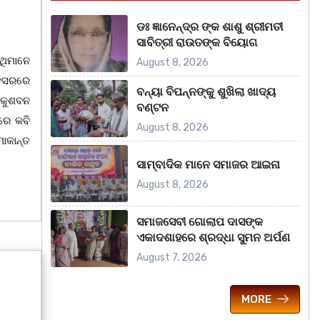
ଡଃ ଜ୍ଞାନେନ୍ଦ୍ର ଙ୍କ ଶାଶୁ ଶ୍ରୀମତୀ
ସାବିତ୍ରୀ ରାଉତଙ୍କ ବିୟୋଗ
ଥିମାନେ
August 8, 2026
ଅବସରରେ
ବନ୍ୟା ବିପନ୍ନଙ୍କୁ ଶୁଖିଲା ଖାଦ୍ୟ
 କୁଶବନ
ବଣ୍ଟନ
ରେ କବି
August 8, 2026
ାକାନ୍ତ
ସାମ୍ବାଦିକ ମାନେ ସମାଜର ଆଇନା
August 8, 2026
ସମାଜସେବୀ ଗୋଲାପ ଦାସଙ୍କ
ଏକାଦଶାହରେ ଶ୍ରଦ୍ଧା ସୁମନ ଅର୍ପଣ
August 7, 2026
MORE