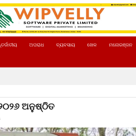
୍ତର୍ଜାତୀୟ
ଅପରାଧ
ବ୍ୟବସାୟ
ଖେଳ
ମନୋରଞ୍ଜନ
୨୦୨୬ ଅନୁଷ୍ଠିତ
s