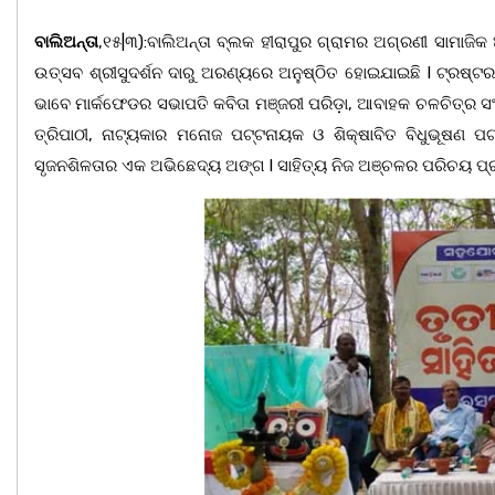
ବାଲିଅନ୍ତା
,୧୫|୩):ବାଲିଅନ୍ତା ବ୍ଲକ ହୀରାପୁର ଗ୍ରାମର ଅଗ୍ରଣୀ ସାମାଜି
ଉତ୍ସବ ଶ୍ରୀସୁଦର୍ଶନ ଦାରୁ ଅରଣ୍ୟରେ ଅନୁଷ୍ଠିତ ହୋଇଯାଇଛି l ଟ୍ରଷ୍ଟର
ଭାବେ ମାର୍କଫେଡର ସଭାପତି କବିତା ମଞ୍ଜରୀ ପରିଡ଼ା, ଆବାହକ ଚଳଚିତ୍ର ସଂ
ତ୍ରିପାଠୀ, ନାଟ୍ୟକାର ମନୋଜ ପଟ୍ଟନାୟକ ଓ ଶିକ୍ଷାବିତ ବିଧୁଭୂଷଣ 
ସୃଜନଶିଳତାର ଏକ ଅଭିଛେଦ୍ୟ ଅଙ୍ଗ l ସାହିତ୍ୟ ନିଜ ଅଞ୍ଚଳର ପରିଚୟ ପ