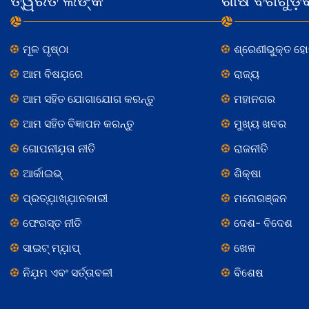
ତ୍ୱରିତ ଲିଙ୍କ
ଶୀର୍ଷ ବର୍ଗଗୁଡ଼ି
ମୂଳ ପୃଷ୍ଠା
ଶ୍ରେଣୀଭୁକ୍ତ ହ
ଆମ ବିଷଯ଼ରେ
ରାଜ୍ୟ
ଆମ ସହିତ ଯୋଗାଯୋଗ କରନ୍ତୁ
ମହାନଗର
ଆମ ସହିତ ବିଜ୍ଞାପନ କରନ୍ତୁ
ମୁଖ୍ୟ ଖବର
ଗୋପନୀଯ଼ତା ନୀତି
ରାଜନୀତି
ଆର୍କାଇଭ୍
ଶିକ୍ଷା
ପ୍ରତ୍ଯ଼ାଖ୍ଯ଼ାନକାରୀ
ମନୋରଞ୍ଜନ
ଫେରସ୍ତ ନୀତି
ଦେଶ- ବିଦେଶ
ସାଇଟ୍ ମ୍ଯ଼ାପ୍
ଖେଳ
ନିଯ଼ମ ଏବଂ ସର୍ତ୍ତାବଳୀ
ବିଶେଷ