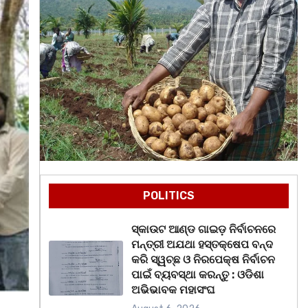
POLITICS
ସ୍କାଉଟ ଆଣ୍ଡ ଗାଇଡ଼ ନିର୍ବାଚନରେ
ମନ୍ତ୍ରୀ ଅଯଥା ହସ୍ତକ୍ଷେପ ବନ୍ଦ
କରି ସ୍ୱଚ୍ଛ ଓ ନିରପେକ୍ଷ ନିର୍ବାଚନ
ପାଇଁ ବ୍ୟବସ୍ଥା କରନ୍ତୁ : ଓଡିଶା
ଅଭିଭାବକ ମହାସଂଘ