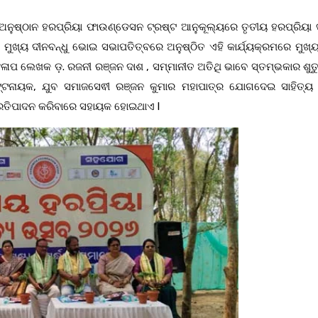
କ ଅନୁଷ୍ଠାନ ହରପ୍ରିୟା ଫାଉଣ୍ଡେସନ ଟ୍ରଷ୍ଟ ଆନୁକୂଲ୍ୟରେ ତୃତୀୟ ହରପ୍ରିୟା ସ
 ମୁଖ୍ୟ ଦୀନବନ୍ଧୁ ଭୋଇ ସଭାପତିତ୍ବରେ ଅନୁଷ୍ଠିତ ଏହି କାର୍ଯ୍ୟକ୍ରମରେ ମୁଖ୍ୟ
ଳାପ ଲେଖକ ଡ଼. ରଜନୀ ରଞ୍ଜନ ଦାଶ , ସମ୍ମାନୀତ ଅତିଥି ଭାବେ ସ୍ତମ୍ଭକାର ଶୁତୁ 
ପଟ୍ଟନାୟକ, ଯୁବ ସମାଜସେଵୀ ରଞ୍ଜନ କୁମାର ମହାପାତ୍ର ଯୋଗଦେଇ ସାହିତ୍ୟ
୍ରତିପାଦନ କରିବାରେ ସହାୟକ ହୋଇଥାଏ l