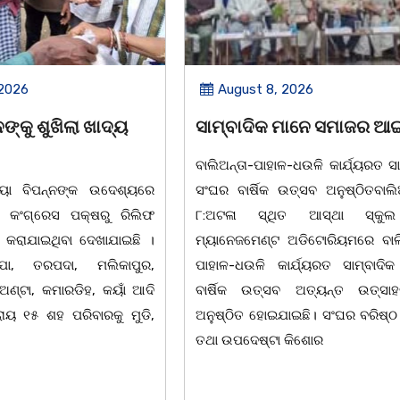
 2026
August 7, 2026
 ମାନେ ସମାଜର ଆଇନା
ସମାଜସେବୀ ଗୋଲାପ ଦାସଙ୍କ
ଏକାଦଶାହରେ ଶ୍ରଦ୍ଧା ସୁମନ 
ଳ-ଧଉଳି କାର୍ଯ୍ୟରତ ସାମ୍ବାଦିକ
ତ୍ସବ ଅନୁଷ୍ଠିତବାଲିଅନ୍ତା,୭|
ଚିଲିକା, ୭। ୮:ଚିଲିକା ବ୍ଲକ କୁମାଣ୍ଡ
ଥିତ ଆସ୍ଥା ସ୍କୁଲ ଅଫ
ପଞ୍ଚାୟତ କୁମାଣ୍ଡାଳ ଗ୍ରାମ ନିବାସୀ
 ଅଡିଟୋରିୟମରେ ବାଲିଅନ୍ତା-
ଦାସଙ୍କ ପତ୍ନୀ ତଥା ଚିଲିକା ଆଞ୍ଚଳି
ାର୍ଯ୍ୟରତ ସାମ୍ବାଦିକ ସଂଘର
ପରିଷଦର ସମ୍ପାଦକ ପ୍ରମୋଦ କୁମାର 
ସବ ଅତ୍ୟନ୍ତ ଉତ୍ସାହର ସହ
ମା' ଗୋଲାପ ଦାସ (୮୫)ଙ୍କ ଏକ
ାଇଛି। ସଂଘର ବରିଷ୍ଠ ସଦସ୍ୟ
ଶ୍ରଦ୍ଧାଞ୍ଚଳୀ ସଭା ଅନୁଷ୍ଠିତ ହୋଇଥିଲା
 କିଶୋର