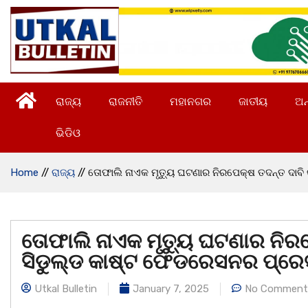
ରାଜ୍ୟ
ରାଜନୀତି
ମହାନଗର
ଜାତୀୟ
ଅନ
ଭିଡିଓ
Home
//
ରାଜ୍ୟ
//
ତୋଫାଲି ନାଏକ ମୃତ୍ୟୁ ଘଟଣାର ନିରପେକ୍ଷ ତଦନ୍ତ ଦାବି 
ତୋଫାଲି ନାଏକ ମୃତ୍ୟୁ ଘଟଣାର ନିରପେ
ସିଡୁଲ୍ଡ କାଷ୍ଟ ଫେଡରେସନର ପ୍ରେସ
Utkal Bulletin
January 7, 2025
No Comment