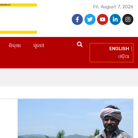
Fri, August 7, 2026
ଶିକ୍ଷା
ସୃଜନୀ
ENGLISH
ଓଡ଼ିଆ