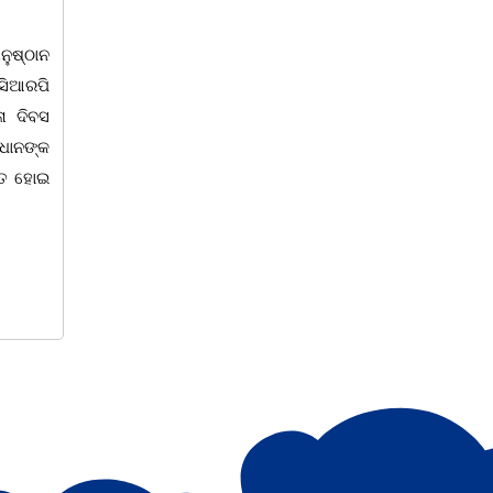
ି ସୁନା’
ଏସବିଆଇ, ରାମଜୀ ଫାଉଣ୍ଡେସନ
ତରଫରୁ ଜରାୟୁ କର୍କଟ ରୋଗ
ିଳା ଦିବସ ପାଳନ
ସଚେତନତା ଶିବିର
ା' ଭଗବତୀ କଳା
ା ଉପରେ ଆଧାରିତ
କଳାହାଣ୍ଡି,୮|୩(ପ୍ୟାରିଲାଲ ଦୁର୍ଗା ଙ୍କ ରିପୋର୍ଟ):
ରୀ ସାଂସ୍କୃତିକ
ଆଜି ସାରା ବିଶ୍ୱରେ ବିଶ୍ୱ ମହିଳା ଦିବସ ପାଳନ
ୁଲ୍ୟରେ ମଞ୍ଚସ୍ଥ
କରୁଥିବା ବେଳେ କଳାହାଣ୍ଡି ଜ଼ିଲ୍ଲା କେସିଙ୍ଗା
ମିକ ଙ୍କ
ଠାରେ ଏସବିଆଇ ଓ ରାମଜୀ ଫାଉଣ୍ଡେସନ
ତରଫରୁ ବିଶ୍ଵ ମହିଳା ଦିବସ ପାଳନ ଅବସରରେ
କେସିଙ୍ଗା ଏନ୍ଏସିର ବୋରିଙ୍ଗପଦର