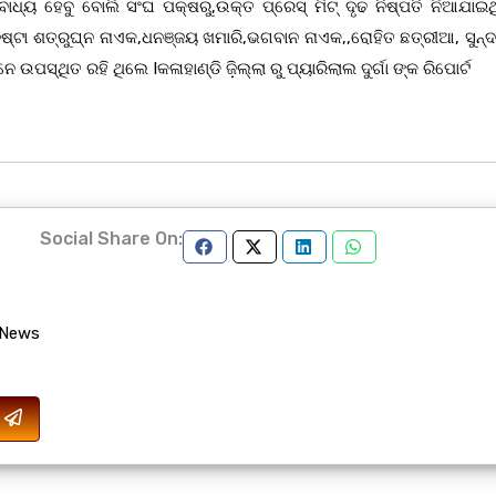
ୁ ବାଧ୍ୟ ହେବୁ ବୋଲି ସଂଘ ପକ୍ଷରୁ,ଉକ୍ତ ପ୍ରେସ୍ ମିଟ୍ ଦୃଢ ନିଷ୍ପତି ନିଆଯାଇଥ
େଷ୍ଟା ଶତ୍ରୁଘ୍ନ ନାଏକ,ଧନଞ୍ଜୟ ଖମାରି,ଭଗବାନ ନାଏକ,,ରୋହିତ ଛତ୍ରୀଆ, ସୁନ୍
ସ୍ଥିତ ରହି ଥିଲେ Iକଳାହାଣ୍ଡି ଜ଼ିଲ୍ଲା ରୁ ପ୍ୟାରିଲାଲ ଦୁର୍ଗା ଙ୍କ ରିପୋର୍ଟ
Social Share On:
 News