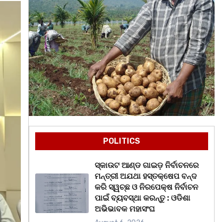
POLITICS
ସ୍କାଉଟ ଆଣ୍ଡ ଗାଇଡ଼ ନିର୍ବାଚନରେ
ମନ୍ତ୍ରୀ ଅଯଥା ହସ୍ତକ୍ଷେପ ବନ୍ଦ
କରି ସ୍ୱଚ୍ଛ ଓ ନିରପେକ୍ଷ ନିର୍ବାଚନ
ପାଇଁ ବ୍ୟବସ୍ଥା କରନ୍ତୁ : ଓଡିଶା
ଅଭିଭାବକ ମହାସଂଘ