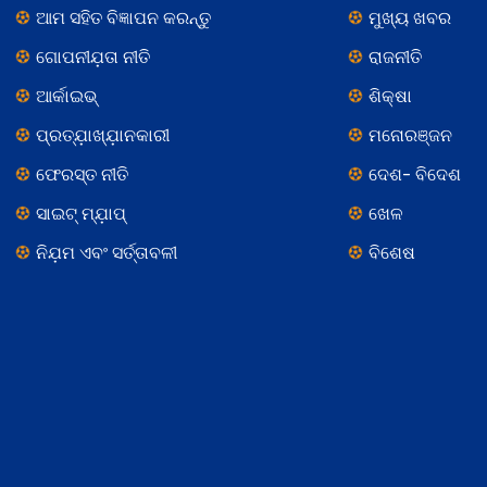
ଆମ ସହିତ ବିଜ୍ଞାପନ କରନ୍ତୁ
ମୁଖ୍ୟ ଖବର
ଗୋପନୀଯ଼ତା ନୀତି
ରାଜନୀତି
ଆର୍କାଇଭ୍
ଶିକ୍ଷା
ପ୍ରତ୍ଯ଼ାଖ୍ଯ଼ାନକାରୀ
ମନୋରଞ୍ଜନ
ଫେରସ୍ତ ନୀତି
ଦେଶ- ବିଦେଶ
ସାଇଟ୍ ମ୍ଯ଼ାପ୍
ଖେଳ
ନିଯ଼ମ ଏବଂ ସର୍ତ୍ତାବଳୀ
ବିଶେଷ