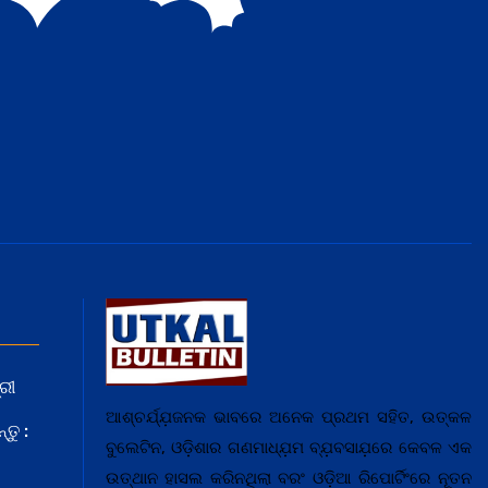
ରୀ
ଆଶ୍ଚର୍ଯ୍ଯ଼ଜନକ ଭାବରେ ଅନେକ ପ୍ରଥମ ସହିତ, ଉତ୍କଳ
ତୁ :
ବୁଲେଟିନ, ଓଡ଼ିଶାର ଗଣମାଧ୍ଯ଼ମ ବ୍ଯ଼ବସାଯ଼ରେ କେବଳ ଏକ
ଉତ୍ଥାନ ହାସଲ କରିନଥିଲା ବରଂ ଓଡ଼ିଆ ରିପୋର୍ଟିଂରେ ନୂତନ