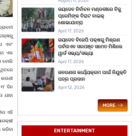
August 6, 2026
ଜୟଦେବ ନିର୍ବାଚନ ମଣ୍ଡଳୀରେ ବିଜୁ
ପ୍ରେମିଙ୍କ ବିରାଟ ବାଇକ୍
ଶୋଭାଯାତ୍ରା
ଦ୍ରାବତୀ
April 17, 2026
ପକ୍ଷରୁ
ଜୟଦେବ ବିଜେପି ପକ୍ଷରୁ ମିଶ୍ରଣ
ୋଗ ଏବଂ
ପର୍ବନାଏବ ସରପଞ୍ଚ ସମେତ ମିଶିଲେ
୍ବା ଏକ
ୱାର୍ଡ ସଭ୍ୟ/ସଭ୍ୟା
େ ବୋଲି
April 17, 2026
୍ଥିତରେ
ଜନଗଣନା କାର୍ଯ୍ୟକ୍ରମ ପାଇଁ ନିଯୁକ୍ତି
ନ ଭଉଣୀ
ପତ୍ର ପ୍ରଦାନ
 ୧୮ ଦିନ
April 12, 2026
ଉ ଯାହା
MORE
ିବା ଏହି
ଆରକ୍ଷୀ
ଧ କରିବା
ENTERTAINMENT