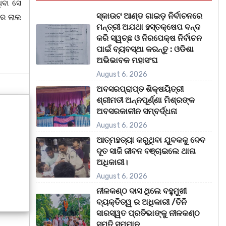
ିବା ସେ
ସ୍କାଉଟ ଆଣ୍ଡ ଗାଇଡ଼ ନିର୍ବାଚନରେ
ଦର ଲାଲ
ମନ୍ତ୍ରୀ ଅଯଥା ହସ୍ତକ୍ଷେପ ବନ୍ଦ
କରି ସ୍ୱଚ୍ଛ ଓ ନିରପେକ୍ଷ ନିର୍ବାଚନ
ପାଇଁ ବ୍ୟବସ୍ଥା କରନ୍ତୁ : ଓଡିଶା
ଅଭିଭାବକ ମହାସଂଘ
August 6, 2026
ଅବସରପ୍ରାପ୍ତ ଶିକ୍ଷୟିତ୍ରୀ
ଶ୍ରୀମତୀ ଅନ୍ନପୂର୍ଣ୍ଣା ମିଶ୍ରଙ୍କ
ଅବସରକାଳୀନ ସମ୍ବର୍ଦ୍ଧନା
August 6, 2026
ଆତ୍ମହତ୍ୟା କରୁଥିବା ଯୁବକକୁ ଦେବ
ଦୂତ ସାଜି ଜୀବନ ବଞ୍ଚାଇଲେ ଥାନା
ଅଧିକାରୀ।
August 6, 2026
ନୀଳକଣ୍ଠ ଦାସ ଥିଲେ ବହୁମୁଖୀ
ବ୍ୟକ୍ତିତ୍ୱ ର ଅଧିକାରୀ /ତିନି
ସାରସ୍ୱତ ପ୍ରତିଭାଙ୍କୁ ନୀଳକଣ୍ଠ
ସ୍ମୃତି ସମ୍ମାନ