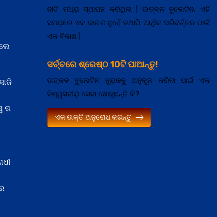
ନୀତି ମଧ୍ଯ଼ ସ୍ଥାପନ କରିଥିଲା | ଉତ୍କଳ ବୁଲେଟିନ, ଏହି
ସମଯ଼ରେ ଏକ କାଗଜ ନୁହେଁ ତଥାପି ଆର୍ଥିକ ପରିବର୍ତ୍ତନ ପାଇଁ
ଏକ ବିକାଶ |
େଲେ
ସର୍ଚ୍ଚରେ ଶ୍ରେଷ୍ଠ 10ଟି ପାଆନ୍ତୁ!
ଉତ୍କଳ ବୁଲେଟିନ ନ୍ଯ଼ୁଜକୁ ଅନୁକୂଳ କରିବା ପାଇଁ ଏକ
ସାଜି
ବିଶ୍ୱସନୀଯ଼ ସେବା ଖୋଜୁଛନ୍ତି କି?
ୱ ର
ଏକ ଉକ୍ତି ଅନୁରୋଧ କରନ୍ତୁ
ାଧୀ
 ର