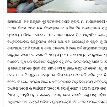
କଳାହାଣ୍ଡି ,୭|୧(ଉତ୍କଳ ବୁଲେଟିନ)କଳାହାଣ୍ଡି ଜ଼ିଲ୍ଲା ମା ମାଣିକେଶ୍ଵର
ଛାତ୍ରୀ ନିବାସ ଠାରେ ଗତ ଡିସେମ୍ବର ୧୯ ତାରିଖ ଦିନ ସନ୍ଦେହଜନକ ମୃ
ସ୍ଥାନୀୟ ଓରିଅନ ହୋଟେଲ ଠାରେ ଏକ ପ୍ରେସ ମିଟ ଅନୁଷ୍ଠିତ ହୋଇ
ବିଶ୍ଵବିଦ୍ୟାଳୟ କର୍ତ୍ତୃପକ୍ଷ କହିବା କଥା ସହ ପାରିପାର୍ଶ୍ବିକ ସ୍ଥିତି
ମୋବାଇଲ ଚୋରି ଘଟଣା କୁ ନେଇ ହଷ୍ଟେଲ ଭିତରେ ସର୍ବ ସମ୍ମୁଖରେ ଅତ୍ୟନ୍ତ 
ଭାବୁଥିବା ସଂଗଠନର ସଭାପତି ଧନଞ୍ଜୟ ଦୀପ ଗଣମାଧ୍ୟମ ସମ୍ବୁଖରେ ପ
ହଷ୍ଟେଲ ରୁ ଝିଅର ବ୍ୟବହାର କରୁଥିବା ସବୁ ଜିନିଷ ପତ୍ର ଘରକୁ ଆଣିଲେ
କୁ ଲେଖିଛି ମୋତେ ଦୁଇଟି ଝିଅ ମାରି ଦେବା କୁ ପ୍ଲାନ୍ କରୁଛନ୍ତି ବୋଲି ଏଣୁ 
ହେଲା ପରେ ବି ମୃତ୍ୟୁର ରହସ୍ଯ ପୋଲିସ ଉନ୍ମୋଚନ କରି ପରିନ ଥିବା ଚିନ
ହେଲେ ବି ଦୋଷ ଅପରାଧ ଅଟେ।, ଏହି ଘଟଣାରେ ବିଶ୍ଵବିଦ୍ୟାଳୟ କର୍ତ୍ତୃପ
ଅଧକ୍ଷ ଓଡେନ ର କାର୍ଯ୍ୟରେ ଅବହେଳା ଯୋଗୁଁ ଗୋଟିଏ ଝିଅ ର ଜୀବନ ଗଲା କିନ
ବିଷୟ କୁ ଆହୁରି ଅଧିକ ସନ୍ଦେହ ଘେରକୁ ନେଇ ଯାଉଛି ।ଏଣୁ ଅଲ୍ ଓଡ଼ିଶ
ଅଧିକ୍ଷକ, ଗୃହ ମନ୍ତ୍ରୀ ଓଡିଶାର ମୁଖ୍ୟମନ୍ତ୍ରୀ ଏହି ଘଟଣା ଉପରେ ହସ୍ତକ