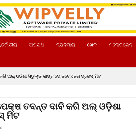
୍ତର୍ଜାତୀୟ
ଅପରାଧ
ବ୍ୟବସାୟ
ଖେଳ
ମନୋରଞ୍ଜନ
କରି ଅଲ୍ ଓଡ଼ିଶା ସିଡୁଲ୍ଡ କାଷ୍ଟ ଫେଡରେସନର ପ୍ରେସ୍ ମିଟ
କ୍ଷ ତଦନ୍ତ ଦାବି କରି ଅଲ୍ ଓଡ଼ିଶା
୍ ମିଟ
s