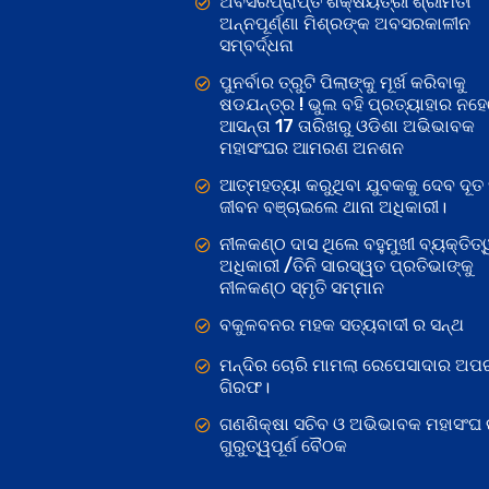
ଅବସରପ୍ରାପ୍ତ ଶିକ୍ଷୟିତ୍ରୀ ଶ୍ରୀମତୀ
ଅନ୍ନପୂର୍ଣ୍ଣା ମିଶ୍ରଙ୍କ ଅବସରକାଳୀନ
ସମ୍ବର୍ଦ୍ଧନା
ପୁନର୍ବାର ତ୍ରୁଟି ପିଲାଙ୍କୁ ମୂର୍ଖ କରିବାକୁ
ଷଡଯନ୍ତ୍ର ! ଭୁଲ ବହି ପ୍ରତ୍ୟାହାର ନହ
ଆସନ୍ତା 17 ତାରିଖରୁ ଓଡିଶା ଅଭିଭାବକ
ମହାସଂଘର ଆମରଣ ଅନଶନ
ଆତ୍ମହତ୍ୟା କରୁଥିବା ଯୁବକକୁ ଦେବ ଦୂତ 
ଜୀବନ ବଞ୍ଚାଇଲେ ଥାନା ଅଧିକାରୀ।
ନୀଳକଣ୍ଠ ଦାସ ଥିଲେ ବହୁମୁଖୀ ବ୍ୟକ୍ତିତ୍
ଅଧିକାରୀ /ତିନି ସାରସ୍ୱତ ପ୍ରତିଭାଙ୍କୁ
ନୀଳକଣ୍ଠ ସ୍ମୃତି ସମ୍ମାନ
ବକୁଳବନର ମହକ ସତ୍ୟବାଦୀ ର ସନ୍ଥ
ମନ୍ଦିର ଚୋରି ମାମଲା ରେପେସାଦାର ଅପର
ଗିରଫ।
ଗଣଶିକ୍ଷା ସଚିବ ଓ ଅଭିଭାବକ ମହାସଂଘ
ଗୁରୁତ୍ୱପୂର୍ଣ ବୈଠକ