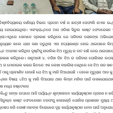
ୀ ବିଶ୍ଵବିଦ୍ୟାଳୟ ବାଣିଜ୍ୟ ବିଭାଗ ପ୍ରଥମ ବର୍ଷ ର ଛାତ୍ରୀ ତୋଫାଲି ନାଏକ ଇନ୍
ତ୍ୟୁ ହୋଇଯାଇଥିଲା। ଏସଂକ୍ରାନ୍ତରେ ଅଲ ଓଡିଶା ସିଡୁଲ କାଷ୍ଟ ଫେଡରେସନ 
ଥିଲା।ଏଥିରେ ସେମାନେ ପ୍ରକାଶ କରିଥିଲେ ଯେ ପରିବାର ଲୋକଙ୍କ ଅଭିଯ
 କୁ ଅନୁଧ୍ୟାନ କଲେ ଯାହା ଜଣା ପଡୁଥିଲା ଏହା ହତ୍ୟାକାଣ୍ଡ ହୋଇ ଥାଇପାରେ କିମ
ଅପମାନ କରିଥିବା ଦୃଷ୍ଟିରୁ ନାବାଳିକା ଝିଅ ମୃତ୍ୟୁ ର ବାଟ ବାଛି ନେଇ ଥାଇପାର
୍ରକାଶ କରିଥିଲେ। ଜାନୁଆରୀ ୪, ତରିଖ ଦିନ ଝିଅ ର ପରିବାର ପୋଲିସର ଉପସ
 ଝିଅ ର ମୋବାଇଲ କଭର ଭିତରେ ଏକ ଲେଖା ବାହାରିଲା ସେଥିରେ ସେ ଝିଅ ତାର ସା
ଏହି ଠାରୁ ପ୍ରମାଣିତ ହେଉଛି ଯେ ଝିଅ କୁ ମାରି ଦିଆଯାଇଛି । ହେଲେ ମୃତ୍ୟୁର ଆଜ କୁ
୍ତାର ବିଷୟ ।,ଝିଅ କୁ ମାରି ଦିଆଯାଇ ଥାଉ କିମ୍ବା ମରିବା ପାଇଁ ଉସକାଯାଇଥା
କ୍ଷ ମଧ୍ଯ ହଷ୍ଟେଲର
୍ତୁ ତାଙ୍କ ଉପରେ ଆଜି ପର୍ଯ୍ୟନ୍ତ ଶୃଙ୍ଖଳାଗତ କାର୍ଯ୍ୟନୁଷ୍ଠାନ ଗ୍ରହଣ ନ କର
ା ସିଡୁଲ୍ଡ କାଷ୍ଟ ଫେଡରେସନ ତରଫରୁ କଳାହାଣ୍ଡି ପୋଲିସ ପ୍ରଶାସନ ମୁଖ୍ୟ 
୍ଷେପ କରି ଦୋଷୀ ମାନଙ୍କ ବିରୋଧରେ ଦୃଢ଼ କାର୍ଯ୍ଯାନୁଷ୍ଠାନ ନେବା ପାଇଁ ଅନୁରୋ