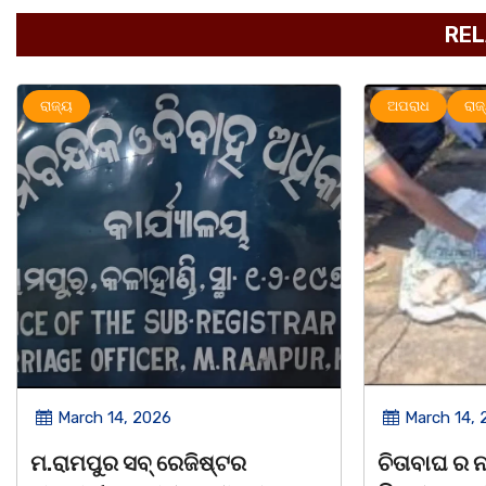
REL
ଅପରାଧ
ରାଜ୍ୟ
ରାଜ୍ୟ
March 14, 2026
Ma
ଚିତାବାଘ ର ନଖ ଜବତ ତିନି ଯୁବକ
ସଶକ୍ତ