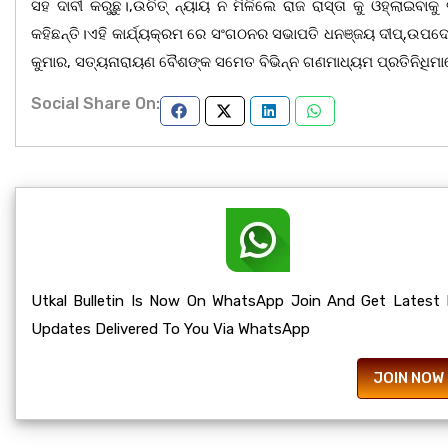
ସହ ଦାବୀ କରୁଛୁ।,ଉଚିତ୍ ନ୍ୟାୟ ନ ମିଳିଲେ ରାଜ ରାସ୍ତା କୁ ଓହ୍ଲାଇବାକ
କହିଛନ୍ତି।ଏହି କାର୍ଯ୍ୟକ୍ରମ ରେ ସଂଗଠନର ସଭାପତି ଧନଞ୍ଜୟ ଦୀପ୍,ଉପଦ
କୁମାର, ସତ୍ୟନାରାୟଣ ବୈଶଙ୍କ ସମେତ ବିଭିନ୍ନ ଗଣମାଧ୍ୟମ ପ୍ରତିନିଧିମାନେ ଉପ
Social Share On:
Utkal Bulletin Is Now On WhatsApp Join And Get Latest
Updates Delivered To You Via WhatsApp
JOIN NOW