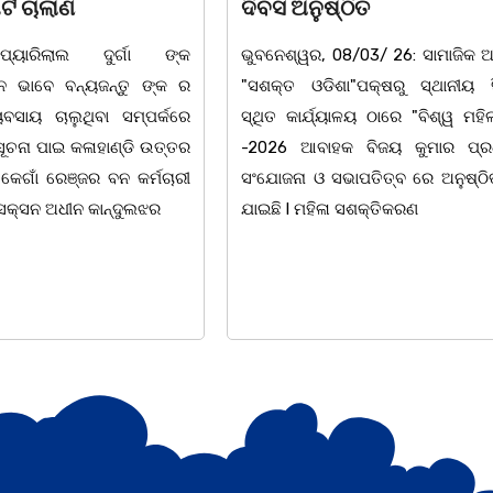
ଅନୁଷ୍ଠିତ
ଉପଲକ୍ଷେ ନାଟକ ‘ଖାଣ୍ଟ
୍ୱର, 08/03/ 26: ସାମାଜିକ ଅନୁଷ୍ଠାନ
ଚିଲିକା: ଆନ୍ତର୍ଜାତୀୟ ମହ
ତ ଓଡିଶା"ପକ୍ଷରୁ ସ୍ଥାନୀୟ ସିଆରପି
ଅବସରରେ ବାଲୁଗାଁସ୍ଥିତ ମ
କାର୍ଯ୍ୟାଳୟ ଠାରେ "ବିଶ୍ୱ ମହିଳା ଦିବସ
ନିକେତନ ର ଓଡ଼ିଆ ଅସ୍ମିତ
 ଆବାହକ ବିଜୟ କୁମାର ପ୍ରଧାନଙ୍କ
ନାଟକ "ଖାଣ୍ଟି ସୁନା" ଗୈ।
ା ଓ ସଭାପତିତ୍ବ ରେ ଅନୁଷ୍ଠିତ ହୋଇ
ପ୍ରତିଷ୍ଠାନ, ଖୋର୍ଦ୍ଧା ଆନୁକ
l ମହିଳା ସଶକ୍ତିକରଣ
ହୋଇଯାଇଛି। ଡ଼ଃ ପ୍ରଦୀପ ଭୈ