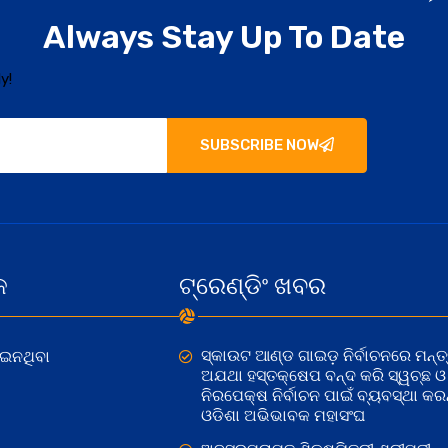
Always Stay Up To Date
y!
SUBSCRIBE NOW
କ
ଟ୍ରେଣ୍ଡିଂ ଖବର
ସ୍କାଉଟ ଆଣ୍ଡ ଗାଇଡ଼ ନିର୍ବାଚନରେ ମନ୍ତ୍
ୋଇନଥିବା
ଅଯଥା ହସ୍ତକ୍ଷେପ ବନ୍ଦ କରି ସ୍ୱଚ୍ଛ ଓ
ନିରପେକ୍ଷ ନିର୍ବାଚନ ପାଇଁ ବ୍ୟବସ୍ଥା କରନ୍
ଓଡିଶା ଅଭିଭାବକ ମହାସଂଘ