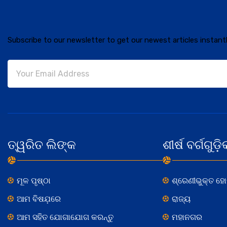
Subscribe to our newsletter to get our newest articles instantl
ତ୍ୱରିତ ଲିଙ୍କ
ଶୀର୍ଷ ବର୍ଗଗୁଡ଼ି
ମୂଳ ପୃଷ୍ଠା
ଶ୍ରେଣୀଭୁକ୍ତ ହ
ଆମ ବିଷଯ଼ରେ
ରାଜ୍ୟ
ଆମ ସହିତ ଯୋଗାଯୋଗ କରନ୍ତୁ
ମହାନଗର