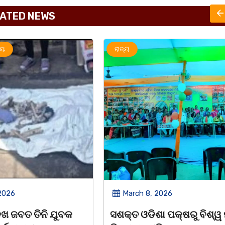
ATED NEWS
ରାଜ୍ୟ
rch 8, 2026
March 8, 2026
 ଓଡିଶା ପକ୍ଷରୁ ବିଶ୍ୱ ମହିଳା
ଆନ୍ତର୍ଜାତୀୟ ମହିଳା ଦି