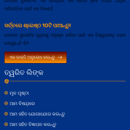
ଉତ୍କଳ ବୁଲେଟିନ, ଏହି ସମଯ଼ରେ ଏକ କାଗଜ ନୁହେଁ ତଥାପି ଆର୍ଥିକ
ପରିବର୍ତ୍ତନ ପାଇଁ ଏକ ବିକାଶ |
ସର୍ଚ୍ଚରେ ଶ୍ରେଷ୍ଠ 10ଟି ପାଆନ୍ତୁ!
ଉତ୍କଳ ବୁଲେଟିନ ନ୍ଯ଼ୁଜକୁ ଅନୁକୂଳ କରିବା ପାଇଁ ଏକ ବିଶ୍ୱସନୀଯ଼ ସେବା
ଖୋଜୁଛନ୍ତି କି?
ଏକ ଉକ୍ତି ଅନୁରୋଧ କରନ୍ତୁ
ତ୍ୱରିତ ଲିଙ୍କ
ମୂଳ ପୃଷ୍ଠା
ଆମ ବିଷଯ଼ରେ
ଆମ ସହିତ ଯୋଗାଯୋଗ କରନ୍ତୁ
ଆମ ସହିତ ବିଜ୍ଞାପନ କରନ୍ତୁ