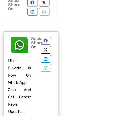
Social
Share
On:
Social
Share
On:
Utkal
Bulletin Is
Now On
WhatsApp
Join And
Get Latest
News
Updates