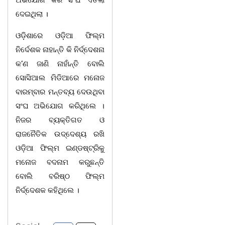
ଦେଇଥିଲା ।
ଓଡ଼ିଶାରେ ଓଡ଼ିଆ ଫିଲ୍ମ
ନିର୍ଦେଶକ ନାହାନ୍ତି କି ନିର୍ଦ୍ଦେଶନା
କ’ଣ ଜାଣି ନାହାଁନ୍ତି ବୋଲି
ସୋସିଆଲ ମିଡିଆରେ ମନୋଜ
ବାରମ୍ବାର ମନ୍ତବ୍ୟ ଦେଉଥିବା
ସଂଘ ଅଭିଯୋଗ କରିଥିଲେ ।
ନିଜର ବ୍ୟକ୍ତିଗତ ଓ
ରାଜନୈତିକ ଉଦ୍ଦେଶ୍ୟ ରଖି
ଓଡ଼ିଆ ଫିଲ୍ମ ଇଣ୍ଡଷ୍ଟ୍ରିକୁ
ମନୋଜ ବଦନାମ କରୁଛନ୍ତି
ବୋଲି ବରିଷ୍ଠ ଫିଲ୍ମ
ନିର୍ଦ୍ଦେଶକ କହିଥିଲେ ।