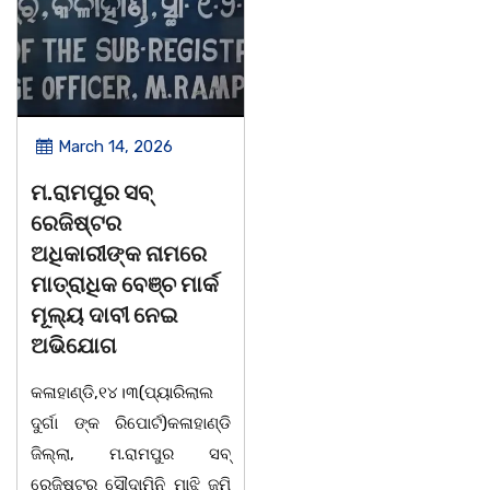
March 14, 2026
March 8, 2026
ଚିତାବାଘ ର ନଖ ଜବତ
ସଶକ୍ତ ଓଡିଶା ପକ୍ଷରୁ
ତିନି ଯୁବକ ଗିରଫ ଓ
ବିଶ୍ୱ ମହିଳା ଦିବସ
କୋର୍ଟ ଚାଲାଣ
ଅନୁଷ୍ଠିତ
କଳାହାଣ୍ଡି,୧୪|୩(ପ୍ୟାରିଲାଲ
ଭୁବନେଶ୍ୱର, 08/03/ 26:
ଦୁର୍ଗା ଙ୍କ ରିପୋର୍ଟ):ବେଆଇନ
ସାମାଜିକ ଅନୁଷ୍ଠାନ "ସଶକ୍ତ
ଭାବେ ବନ୍ୟଜନ୍ତୁ ଙ୍କ ର ଶିକାର
ଓଡିଶା"ପକ୍ଷରୁ ସ୍ଥାନୀୟ
କରି ବ୍ୟବସାୟ ଚାଲୁଥିବା
ସିଆରପି ସ୍ଥିତ କାର୍ଯ୍ୟାଳୟ
ସମ୍ପର୍କରେ କୌଣସି ସୂତ୍ରରୁ
ଠାରେ "ବିଶ୍ୱ ମହିଳା ଦିବସ
ସୂଚନା ପାଇ କଳାହାଣ୍ଡି ଉତ୍ତର
-2026 ଆବାହକ ବିଜୟ କୁମାର
ବନଖଣ୍ଡ ଅଧୀନ କେଗାଁ ରେଞ୍ଜର
ପ୍ରଧାନଙ୍କ ସଂଯୋଜନା ଓ