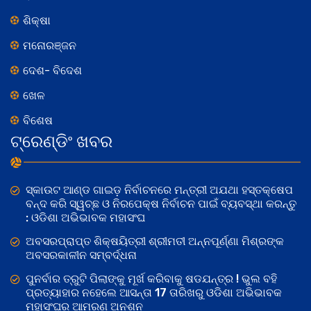
ଶିକ୍ଷା
ମନୋରଞ୍ଜନ
ଦେଶ- ବିଦେଶ
ଖେଳ
ବିଶେଷ
ଟ୍ରେଣ୍ଡିଂ ଖବର
ସ୍କାଉଟ ଆଣ୍ଡ ଗାଇଡ଼ ନିର୍ବାଚନରେ ମନ୍ତ୍ରୀ ଅଯଥା ହସ୍ତକ୍ଷେପ
ବନ୍ଦ କରି ସ୍ୱଚ୍ଛ ଓ ନିରପେକ୍ଷ ନିର୍ବାଚନ ପାଇଁ ବ୍ୟବସ୍ଥା କରନ୍ତୁ
: ଓଡିଶା ଅଭିଭାବକ ମହାସଂଘ
ଅବସରପ୍ରାପ୍ତ ଶିକ୍ଷୟିତ୍ରୀ ଶ୍ରୀମତୀ ଅନ୍ନପୂର୍ଣ୍ଣା ମିଶ୍ରଙ୍କ
ଅବସରକାଳୀନ ସମ୍ବର୍ଦ୍ଧନା
ପୁନର୍ବାର ତ୍ରୁଟି ପିଲାଙ୍କୁ ମୂର୍ଖ କରିବାକୁ ଷଡଯନ୍ତ୍ର ! ଭୁଲ ବହି
ପ୍ରତ୍ୟାହାର ନହେଲେ ଆସନ୍ତା 17 ତାରିଖରୁ ଓଡିଶା ଅଭିଭାବକ
ମହାସଂଘର ଆମରଣ ଅନଶନ