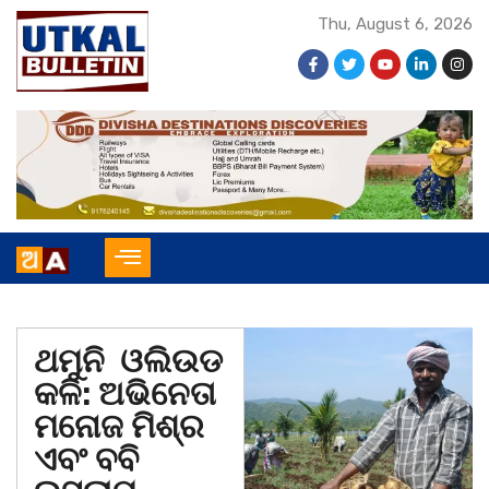
Thu, August 6, 2026
ଥମୁନି ଓଲିଉଡ
କଳି: ଅଭିନେତା
ମନୋଜ ମିଶ୍ର
ଏବଂ ବବି