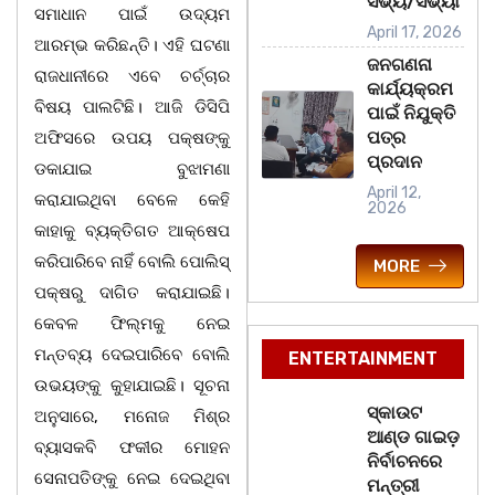
ସଭ୍ୟ/ସଭ୍ୟା
ସମାଧାନ ପାଇଁ ଉଦ୍ୟମ
April 17, 2026
ଆରମ୍ଭ କରିଛନ୍ତି। ଏହି ଘଟଣା
ଜନଗଣନା
ରାଜଧାନୀରେ ଏବେ ଚର୍ଚ୍ଚାର
କାର୍ଯ୍ୟକ୍ରମ
ବିଷୟ ପାଲଟିଛି। ଆଜି ଡିସିପି
ପାଇଁ ନିଯୁକ୍ତି
ପତ୍ର
ଅଫିସରେ ଉପୟ ପକ୍ଷଙ୍କୁ
ପ୍ରଦାନ
ଡକାଯାଇ ବୁଝାମଣା
April 12,
କରାଯାଇଥିବା ବେଳେ କେହି
2026
କାହାକୁ ବ୍ୟକ୍ତିଗତ ଆକ୍ଷେପ
କରିପାରିବେ ନାହିଁ ବୋଲି ପୋଲିସ୍
MORE
ପକ୍ଷରୁ ଦାଗିତ କରାଯାଇଛି।
କେବଳ ଫିଲ୍ମକୁ ନେଇ
ମନ୍ତବ୍ୟ ଦେଇପାରିବେ ବୋଲି
ENTERTAINMENT
ଉଭୟଙ୍କୁ କୁହାଯାଇଛି। ସୂଚନା
ସ୍କାଉଟ
ଅନୁସାରେ, ମନୋଜ ମିଶ୍ର
ଆଣ୍ଡ ଗାଇଡ଼
ବ୍ୟାସକବି ଫକୀର ମୋହନ
ନିର୍ବାଚନରେ
ସେନାପତିଙ୍କୁ ନେଇ ଦେଇଥିବା
ମନ୍ତ୍ରୀ