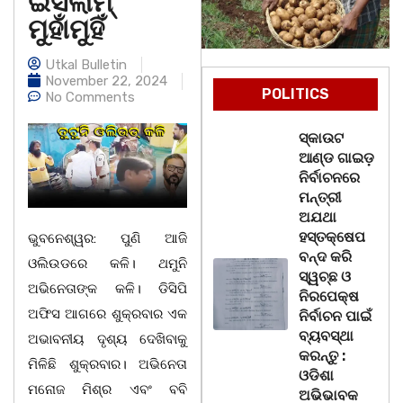
ଇସଲାମ୍
ମୁହାଁମୁହିଁ
Utkal Bulletin
November 22, 2024
POLITICS
No Comments
ସ୍କାଉଟ
ଆଣ୍ଡ ଗାଇଡ଼
ନିର୍ବାଚନରେ
ମନ୍ତ୍ରୀ
ଅଯଥା
ହସ୍ତକ୍ଷେପ
ଭୁବନେଶ୍ୱର: ପୁଣି ଆଜି
ବନ୍ଦ କରି
ଓଲିଉଡରେ କଳି। ଥମୁନି
ସ୍ୱଚ୍ଛ ଓ
ଅଭିନେତାଙ୍କ କଳି। ଡିସିପି
ନିରପେକ୍ଷ
ଅଫିସ ଆଗରେ ଶୁକ୍ରବାର ଏକ
ନିର୍ବାଚନ ପାଇଁ
ବ୍ୟବସ୍ଥା
ଅଭାବନୀୟ ଦୃଶ୍ୟ ଦେଖିବାକୁ
କରନ୍ତୁ :
ମିଳିଛି ଶୁକ୍ରବାର। ଅଭିନେତା
ଓଡିଶା
ମନୋଜ ମିଶ୍ର ଏବଂ ବବି
ଅଭିଭାବକ