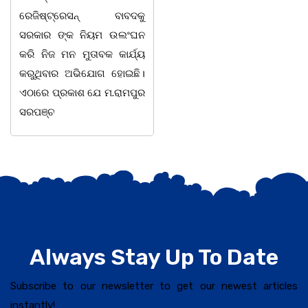
ବନ କର୍ମଚାରୀ ମାନେ ଗରଗାବ
ସଭାପତିତ୍ବ ରେ ଅନୁଷ୍ଠିତ
ସେକ୍ସନ ଅଧୀନ କାନ୍ଦୁଲଝର
ହୋଇ ଯାଇଛି l ମହିଳା
ସଶକ୍ତିକରଣ
Always Stay Up To Date
Subscribe to our newsletter to get our newest articles
instantly!