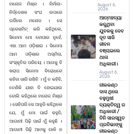
ମନୋଜ ମିଶ୍ର । ନିର୍ମାତା-
August 6,
2026
ନିର୍ଦ୍ଦେଶକ ସଂଘ ଉପରେ
ଆତ୍ମହତ୍ୟା
ଗର୍ଜିଲେ ମନୋଜ । ସେ
କରୁଥିବା
ପ୍ରେସମିଟ୍ କରି କହିଥିଲେ,
ଯୁବକକୁ ଦେବ
ସିନେମା ମୋ ବୋପାର ନୁହେଁ,
ଦୂତ ସାଜି
ଜୀବନ
ଏହା ଆମ ଓଡ଼ିଶାର । ସିନେମା
ବଞ୍ଚାଇଲେ
ଆମ ଓଡ଼ିଶାର ଅସ୍ମିତା,
ଥାନା
ସଂସ୍କୃତିର ପରିଚୟ । ଆଗକୁ ବି
ଅଧିକାରୀ।
ଖରାପ ସିନେମା ବିରୋଧରେ
August 6,
2026
କହିବା ଜାରି ରଖିବି । ମୁଁ ତ କହିବି,
ନୀଳକଣ୍ଠ
ତେଣିକି ଯାହା ବି ହୋଇଯାଉ
ଦାସ ଥିଲେ
ବୋଲି କହିଥିଲେ ମନୋଜ ମିଶ୍ର
ବହୁମୁଖୀ
। ସେହିପରି ସେ ଆହୁରି କହିଥିଲେ
ବ୍ୟକ୍ତିତ୍ୱ ର
ଅଧିକାରୀ /
ଯେ, ମୁଁ ମୋ ପାଇଁ କହୁନି,
ତିନି ସାରସ୍ୱତ
ଆଗାମୀ ପିଢ଼ି ପାଇଁ ମୁଁ କହୁଛି ।
ପ୍ରତିଭାଙ୍କୁ
ଆଗାମୀ ପିଢ଼ି ଆମକୁ ଗାଳି ନ
ନୀଳକଣ୍ଠ