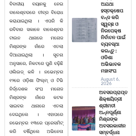
ବିବାଦୀୟ ବୟାନକୁ ନେଇ
ଅଯଥା
ହସ୍ତକ୍ଷେପ
ବାଲେଶ୍ବରରେ ତୀବ୍ର ବିରୋଧ
ବନ୍ଦ କରି
କରାଯାଇଥିଲା । ଏପରି କି
ସ୍ୱଚ୍ଛ ଓ
ରବିବାର ସକାଳେ ବାଲେଶ୍ବର
ନିରପେକ୍ଷ
ନିର୍ବାଚନ ପାଇଁ
ଟାଉନ ଥାନାରେ ମନୋଜ
ବ୍ୟବସ୍ଥା
ମିଶ୍ରଙ୍କ ନାଁରେ ଏତଲା
କରନ୍ତୁ :
ଦିଆଯାଇଥିଲା । ସୂଚନା
ଓଡିଶା
ଅନୁସାରେ, ନିକଟରେ ପୁଣି ବଢ଼ିଛି
ଅଭିଭାବକ
ମହାସଂଘ
ଓଲିଉଡ୍ କଳି । ନଭେମ୍ବର
August 6,
୧୨ରେ ଓଡ଼ିଶା ଫିଲ୍ମ୍ ଓ ଟିଭି
2026
ନିର୍ଦ୍ଦେଶକ ସଂଘ ମନୋଜ
ଅବସରପ୍ରାପ୍ତ
ମିଶ୍ରଙ୍କ ନାଁରେ କଟକ
ଶିକ୍ଷୟିତ୍ରୀ
ଶ୍ରୀମତୀ
ସାଇବର ଥାନାରେ ଏତଲା
ଅନ୍ନପୂର୍ଣ୍ଣା
ଦେଇଥିଲେ । ଏହାପରେ
ମିଶ୍ରଙ୍କ
ନଭେମ୍ବର ୧୩ରେ ପ୍ରେସମିଟ୍
ଅବସରକାଳୀନ
କରି ବର୍ଷିଥିଲେ ଅଭିନେତା
ସମ୍ବର୍ଦ୍ଧନା