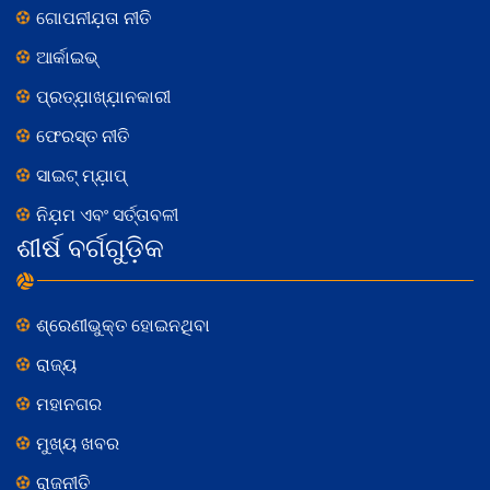
ଗୋପନୀଯ଼ତା ନୀତି
ଆର୍କାଇଭ୍
ପ୍ରତ୍ଯ଼ାଖ୍ଯ଼ାନକାରୀ
ଫେରସ୍ତ ନୀତି
ସାଇଟ୍ ମ୍ଯ଼ାପ୍
ନିଯ଼ମ ଏବଂ ସର୍ତ୍ତାବଳୀ
ଶୀର୍ଷ ବର୍ଗଗୁଡ଼ିକ
ଶ୍ରେଣୀଭୁକ୍ତ ହୋଇନଥିବା
ରାଜ୍ୟ
ମହାନଗର
ମୁଖ୍ୟ ଖବର
ରାଜନୀତି