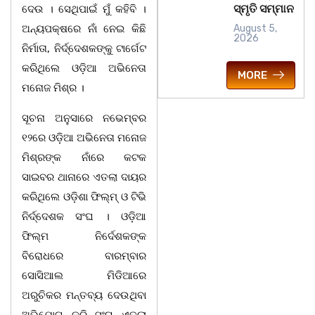
ସ୍ମୃତି ସମ୍ମାନ
ଦେଉ । ସେଥିପାଇଁ ମୁଁ କହିବି ।
ଅନ୍ୟପକ୍ଷରେ ନାଁ ନେଇ କିଛି
August 5,
2026
ନିର୍ମାତା, ନିର୍ଦ୍ଦେଶକଙ୍କୁ ଟାର୍ଗେଟ
କରିଥିଲେ ଓଡ଼ିଆ ଅଭିନେତା
MORE
ମନୋଜ ମିଶ୍ର ।
ସୂଚନା ଅନୁସାରେ ନଭେମ୍ବର
୧୨ରେ ଓଡ଼ିଆ ଅଭିନେତା ମନୋଜ
ମିଶ୍ରଙ୍କ ନାଁରେ କଟକ
ସାଇବର ଥାନାରେ ଏତଲା ଦାୟର
କରିଥିଲେ ଓଡ଼ିଶା ଫିଲ୍ମ୍ ଓ ଟିଭି
ନିର୍ଦ୍ଦେଶକ ସଂଘ । ଓଡ଼ିଆ
ଫିଲ୍ମ ନିର୍ଦେଶକଙ୍କ
ବିରୋଧରେ ବାରମ୍ବାର
ସୋସିଆଲ ମିଡିଆରେ
ଅରୁଚିକର ମନ୍ତବ୍ୟ ଦେଉଥିବା
ଅଭିଯୋଗ କରି ସଂଘ ଏତଲା