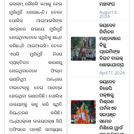
ଇସଲାମ୍ କୌଣସି କଥାକୁ ନେଇ
ମହାସଂଘ
ମୁହାଁମୁହିଁ ହୋଇଛନ୍ତି। ତେବେ
August 6,
2026
ପୋଲିସ ଆଇଆଇସିଙ୍କ
ଜୟଦେବ
ସାମ୍ନାରେ ଉଭୟେ ମୁହାଁମୁହିଁ
ନିର୍ବାଚନ
ହୋଇଥିବାବେଳେ ସ୍ଥିତିକୁ ଶାନ୍ତ
ମଣ୍ଡଳୀରେ
ବିଜୁ
କରିଛନ୍ତି ଆଇଆଇସି। ତେବେ
ପ୍ରେମିଙ୍କ
ଏପରି ମୁହାଁମୁହିଁ ନିଜର
ବିରାଟ ବାଇକ୍
ବ୍ୟକ୍ତିଗତ କାରଣରୁ
ଶୋଭାଯାତ୍ରା
ହୋଇଥିବାବେଳେ ଫିଲ୍ମ
April 17, 2026
ରାଣ୍ଡିପୁଅ ଅନନ୍ତାର
ଜୟଦେବ
ଟାଇଟେଲ୍‌କୁ ନେଇ ଆରମ୍ଭ
ବିଜେପି
ପକ୍ଷରୁ
ହୋଇଥିବା ଜଣାପଡିଛି। ପୋଲିସ
ମିଶ୍ରଣ
ଉଭୟଙ୍କୁ କାବୁ କରି ସ୍ଥିତି
ପର୍ବନାଏବ
ନିୟନ୍ତ୍ରଣ କରିଛି।
ସରପଞ୍ଚ
ଅନ୍ୟପକ୍ଷେ ଉଭୟପକ୍ଷ ସିପି
ସମେତ
ମିଶିଲେ ୱାର୍ଡ
ଅଫିସରେ ପହଞ୍ଚି ସମସ୍ୟାର