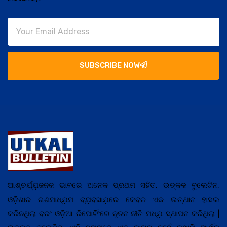
SUBSCRIBE NOW
ଆଶ୍ଚର୍ଯ୍ଯ଼ଜନକ ଭାବରେ ଅନେକ ପ୍ରଥମ ସହିତ, ଉତ୍କଳ ବୁଲେଟିନ,
ଓଡ଼ିଶାର ଗଣମାଧ୍ଯ଼ମ ବ୍ଯ଼ବସାଯ଼ରେ କେବଳ ଏକ ଉତ୍ଥାନ ହାସଲ
କରିନଥିଲା ବରଂ ଓଡ଼ିଆ ରିପୋର୍ଟିଂରେ ନୂତନ ନୀତି ମଧ୍ଯ଼ ସ୍ଥାପନ କରିଥିଲା |