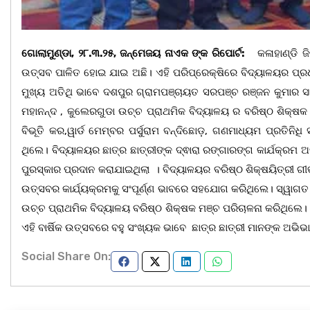
ଗୋଲାମୁଣ୍ଡା, ୨୮.୩.୨୫, ଜନ୍ମେଜୟ ନାଏକ ଙ୍କ ରିପୋର୍ଟ:
କଳାହାଣ୍ଡି ଜିଲ
ଉତ୍ସବ ପାଳିତ ହୋଇ ଯାଇ ଅଛି। ଏହି ପରିପ୍ରେକ୍ଷିରେ ବିଦ୍ୟାଳୟର ପ୍ରଧ
ମୁଖ୍ୟ ଅତିଥି ଭାବେ ଦଶପୁର ଗ୍ରାମପଞ୍ଚାୟତ ସରପଞ୍ଚ ରଞ୍ଜନ କୁମାର ସାହ
ମହାନନ୍ଦ , କୁଲେରଗୁଡା ଉଚ୍ଚ ପ୍ରାଥମିକ ବିଦ୍ୟାଳୟ ର ବରିଷ୍ଠ ଶିକ୍ଷକ 
ବିଭୂତି କର,ୱାର୍ଡ ମେମ୍ବର ପର୍ସୁରାମ ବନ୍ଦିଛୋଡ଼, ଗଣମାଧ୍ୟମ ପ୍ରତିନିଧ
ଥିଲେ। ବିଦ୍ୟାଳୟର ଛାତ୍ର ଛାତ୍ରୀଙ୍କ ଦ୍ଵାରା ରଙ୍ଗାରଙ୍ଗ କାର୍ଯକ୍ରମ ଅ
ପୁରସ୍କାର ପ୍ରଦାନ କରାଯାଇଥିଲା । ବିଦ୍ୟାଳୟର ବରିଷ୍ଠ ଶିକ୍ଷୟିତ୍ରୀ ଗ
ଉତ୍ସବର କାର୍ଯ୍ୟକ୍ରମକୁ ସଂପୂର୍ଣ୍ଣ ଭାବରେ ସହଯୋଗ କରିଥିଲେ। ସ୍ୱାଗ
ଉଚ୍ଚ ପ୍ରାଥମିକ ବିଦ୍ୟାଳୟ ବରିଷ୍ଠ ଶିକ୍ଷକ ମଞ୍ଚ ପରିଚାଳନା କରିଥିଲେ। ଶ
ଏହି ବାର୍ଷିକ ଉତ୍ସବରେ ବହୁ ସଂଖ୍ୟକ ଭାବେ ଛାତ୍ର ଛାତ୍ରୀ ମାନଙ୍କ ଅଭିଭ
Social Share On: