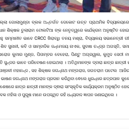
୍ଲା ଗୋଲାମୁଣ୍ଡା ବ୍ଲକ ଅନ୍ତର୍ଗତ ଦେକୋଟ ଉଚ୍ଚ ପ୍ରାଥମିକ ବିଦ୍ୟାଳୟରେ ବ
ାନ ଶିକ୍ଷକ ତୁଲାରାମ ଟୋଲଟିଆ ଙ୍କ ନେତୃତ୍ୱରେ କାର୍ଯକ୍ରମ ଅନୁଷ୍ଟିତ ହୋଇ
ୁ ସମ୍ମାନୀତ ଭାବେ CRCC ଖିରାବ୍ଧି ତନୟ ମଶ୍ରା, ବିଦ୍ୟାଳୟ ସଭାନେତ୍ରୀ ଗୀତ
ଶିବ ସୁନାନୀ, କବି ଓ ସାମ୍ବାଦିକ ଜନ୍ମେଜୟ ନାଏକ, ସୁବାଷ ଚନ୍ଦ୍ର ଅଗସ୍ତି, ସମ
ି ସରୋଜ କୁମାର ମୁଣ୍ଡ, ପିତାମ୍ବର ବେହେରା, ପିଣ୍ଟୁ ଅଗ୍ରୱାଲ, କୁମୁଦ ସେଠୀ ମ
ତି ସୁନ୍ଦର ଭାବେ ପରିବେଷଣ ହୋଇଥଲା । ଅତିଥିମାନଙ୍କ ଦ୍ବାରା ଛାତ୍ର ଛାତ୍ରୀ 
ୀତାଞ୍ଜଳୀ ମହାନନ୍ଦ , ସହ ଶିକ୍ଷକ ଜଗନ୍ନାଥ ମଙ୍ଗରାଜ, ଜଗତରାମ ପଟେଲ ଆଜିର ବ
ତ ଭାଷଣ ଜଗନ୍ନାଥ ମଙ୍ଗରାଜ ପ୍ରଦାନ କରିଥିବା ଵେଲେ ଧୁରନ୍ଧର ଛତ୍ରପାଳ କୁଲେ
େଷରେ ଛାତ୍ର ଛାତ୍ରୀ ମାନଙ୍କ ଦ୍ଵାରା ସାଂସ୍କୃତିକ କାର୍ଯ୍ୟକ୍ରମ ଅନୁଷ୍ଠିତ ହୋ
ାବକ ମହିଳା ଓ ପୁରୁଷ ମାନେ ଉପସ୍ଥିତ ରହି ଧନ୍ୟବାଦ ଜ୍ଞାପନ ଜଣାଇଥିଲେ ।