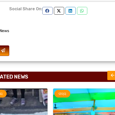
Social Share On:
 News
ATED NEWS
ରାଜ୍ୟ