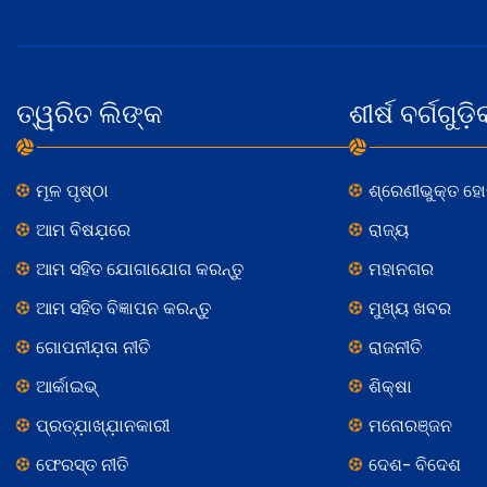
ତ୍ୱରିତ ଲିଙ୍କ
ଶୀର୍ଷ ବର୍ଗଗୁଡ଼ି
ମୂଳ ପୃଷ୍ଠା
ଶ୍ରେଣୀଭୁକ୍ତ ହ
ଆମ ବିଷଯ଼ରେ
ରାଜ୍ୟ
ଆମ ସହିତ ଯୋଗାଯୋଗ କରନ୍ତୁ
ମହାନଗର
ଆମ ସହିତ ବିଜ୍ଞାପନ କରନ୍ତୁ
ମୁଖ୍ୟ ଖବର
ଗୋପନୀଯ଼ତା ନୀତି
ରାଜନୀତି
ଆର୍କାଇଭ୍
ଶିକ୍ଷା
ପ୍ରତ୍ଯ଼ାଖ୍ଯ଼ାନକାରୀ
ମନୋରଞ୍ଜନ
ଫେରସ୍ତ ନୀତି
ଦେଶ- ବିଦେଶ