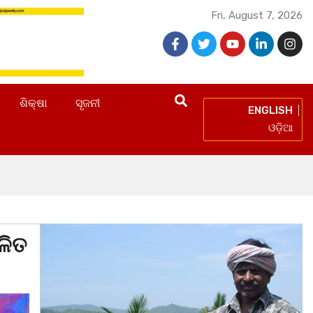
Fri, August 7, 2026
ଶିକ୍ଷା
ସୃଜନୀ
ENGLISH
ଓଡ଼ିଆ
ଳିତ