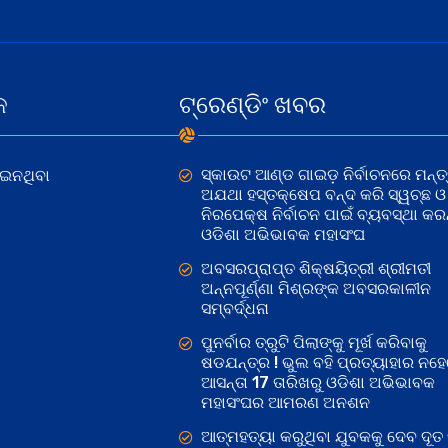
କ
ଟ୍ରେଣ୍ଡିଂ ଖବର
ସ୍କାଉଟ ଆଣ୍ଡ ଗାଇଡ଼ ନିର୍ବାଚନରେ ମନ୍ତ୍
ୋଇନଥିବା
ଅଯଥା ହସ୍ତକ୍ଷେପ ବନ୍ଦ କରି ସ୍ୱଚ୍ଛ ଓ
ନିରପେକ୍ଷ ନିର୍ବାଚନ ପାଇଁ ବ୍ୟବସ୍ଥା କରନ୍
ଓଡିଶା ଅଭିଭାବକ ମହାସଂଘ
ଅବସରପ୍ରାପ୍ତ ଶିକ୍ଷୟିତ୍ରୀ ଶ୍ରୀମତୀ
ଅନ୍ନପୂର୍ଣ୍ଣା ମିଶ୍ରଙ୍କ ଅବସରକାଳୀନ
ସମ୍ବର୍ଦ୍ଧନା
ପୁନର୍ବାର ତ୍ରୁଟି ପିଲାଙ୍କୁ ମୂର୍ଖ କରିବାକୁ
ଷଡଯନ୍ତ୍ର ! ଭୁଲ ବହି ପ୍ରତ୍ୟାହାର ନହ
ଆସନ୍ତା 17 ତାରିଖରୁ ଓଡିଶା ଅଭିଭାବକ
ମହାସଂଘର ଆମରଣ ଅନଶନ
ଆତ୍ମହତ୍ୟା କରୁଥିବା ଯୁବକକୁ ଦେବ ଦୂତ 