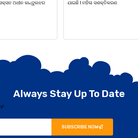
ସଶକ୍ତିକରଣ
ହୋଇଯାଇଛି। ଡ଼ଃ ପ୍ରଦୀପ ଭୈମିକ ଙ୍କ
Always Stay Up To Date
y!
SUBSCRIBE NOW