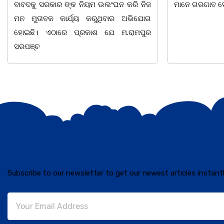
ମାନେ ଗରଗାବ ସେକ୍ସନ ଅଧୀନ କାନ୍ଦୁଲଝର
ଯାଇଛି l ମହିଳା 
Subscribe to our newsletter to get our newest articles instantl