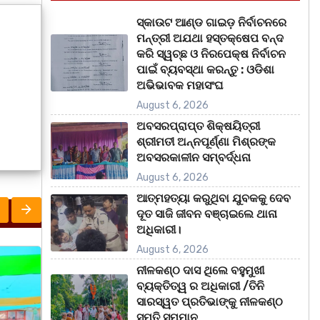
ସ୍କାଉଟ ଆଣ୍ଡ ଗାଇଡ଼ ନିର୍ବାଚନରେ
ମନ୍ତ୍ରୀ ଅଯଥା ହସ୍ତକ୍ଷେପ ବନ୍ଦ
କରି ସ୍ୱଚ୍ଛ ଓ ନିରପେକ୍ଷ ନିର୍ବାଚନ
ପାଇଁ ବ୍ୟବସ୍ଥା କରନ୍ତୁ : ଓଡିଶା
ଅଭିଭାବକ ମହାସଂଘ
August 6, 2026
ଅବସରପ୍ରାପ୍ତ ଶିକ୍ଷୟିତ୍ରୀ
ଶ୍ରୀମତୀ ଅନ୍ନପୂର୍ଣ୍ଣା ମିଶ୍ରଙ୍କ
ଅବସରକାଳୀନ ସମ୍ବର୍ଦ୍ଧନା
August 6, 2026
ଆତ୍ମହତ୍ୟା କରୁଥିବା ଯୁବକକୁ ଦେବ
ଦୂତ ସାଜି ଜୀବନ ବଞ୍ଚାଇଲେ ଥାନା
ଅଧିକାରୀ।
August 6, 2026
ରାଜ୍ୟ
ରାଜ୍
ନୀଳକଣ୍ଠ ଦାସ ଥିଲେ ବହୁମୁଖୀ
ବ୍ୟକ୍ତିତ୍ୱ ର ଅଧିକାରୀ /ତିନି
ସାରସ୍ୱତ ପ୍ରତିଭାଙ୍କୁ ନୀଳକଣ୍ଠ
ସ୍ମୃତି ସମ୍ମାନ