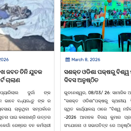
2026
March 8, 2026
ା ପକ୍ଷରୁ ବିଶ୍ୱ ମହିଳା
ଆନ୍ତର୍ଜାତୀୟ ମହିଳା ଦିବସ
ଠିତ
ଉପଲକ୍ଷେ ନାଟକ ‘ଖାଣ୍ଟି ସୁନା
/03/ 26: ସାମାଜିକ ଅନୁଷ୍ଠାନ
ଚିଲିକା: ଆନ୍ତର୍ଜାତୀୟ ମହିଳା ଦିବ
"ପକ୍ଷରୁ ସ୍ଥାନୀୟ ସିଆରପି
ଅବସରରେ ବାଲୁଗାଁସ୍ଥିତ ମା' ଭଗବ
ଳୟ ଠାରେ "ବିଶ୍ୱ ମହିଳା ଦିବସ
ନିକେତନ ର ଓଡ଼ିଆ ଅସ୍ମିତା ଉପରେ 
 ବିଜୟ କୁମାର ପ୍ରଧାନଙ୍କ
ନାଟକ "ଖାଣ୍ଟି ସୁନା" ଗୈ।ରୀ ସାଂସ
ାପତିତ୍ବ ରେ ଅନୁଷ୍ଠିତ ହୋଇ
ପ୍ରତିଷ୍ଠାନ, ଖୋର୍ଦ୍ଧା ଆନୁକୁଲ୍ୟରେ 