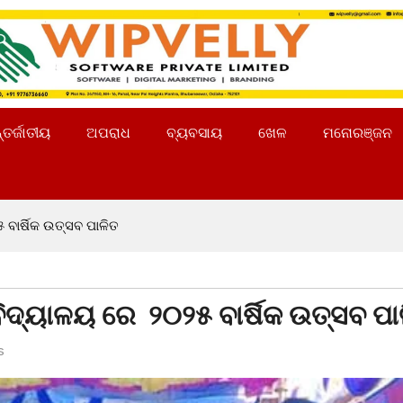
୍ତର୍ଜାତୀୟ
ଅପରାଧ
ବ୍ୟବସାୟ
ଖେଳ
ମନୋରଞ୍ଜନ
ବାର୍ଷିକ ଉତ୍ସବ ପାଳିତ
ଦ୍ୟାଳୟ ରେ ୨୦୨୫ ବାର୍ଷିକ ଉତ୍ସବ ପା
s