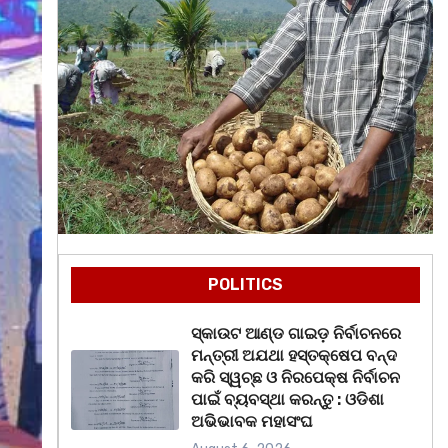
POLITICS
ସ୍କାଉଟ ଆଣ୍ଡ ଗାଇଡ଼ ନିର୍ବାଚନରେ
ମନ୍ତ୍ରୀ ଅଯଥା ହସ୍ତକ୍ଷେପ ବନ୍ଦ
କରି ସ୍ୱଚ୍ଛ ଓ ନିରପେକ୍ଷ ନିର୍ବାଚନ
ପାଇଁ ବ୍ୟବସ୍ଥା କରନ୍ତୁ : ଓଡିଶା
ଅଭିଭାବକ ମହାସଂଘ