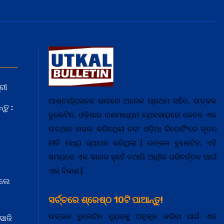
ରୀ
ଆଶ୍ଚର୍ଯ୍ଯ଼ଜନକ ଭାବରେ ଅନେକ ପ୍ରଥମ ସହିତ, ଉତ୍କଳ
ତୁ :
ବୁଲେଟିନ, ଓଡ଼ିଶାର ଗଣମାଧ୍ଯ଼ମ ବ୍ଯ଼ବସାଯ଼ରେ କେବଳ ଏକ
ଉତ୍ଥାନ ହାସଲ କରିନଥିଲା ବରଂ ଓଡ଼ିଆ ରିପୋର୍ଟିଂରେ ନୂତନ
ନୀତି ମଧ୍ଯ଼ ସ୍ଥାପନ କରିଥିଲା | ଉତ୍କଳ ବୁଲେଟିନ, ଏହି
ସମଯ଼ରେ ଏକ କାଗଜ ନୁହେଁ ତଥାପି ଆର୍ଥିକ ପରିବର୍ତ୍ତନ ପାଇଁ
ଏକ ବିକାଶ |
େଲେ
ସର୍ଚ୍ଚରେ ଶ୍ରେଷ୍ଠ 10ଟି ପାଆନ୍ତୁ!
ଉତ୍କଳ ବୁଲେଟିନ ନ୍ଯ଼ୁଜକୁ ଅନୁକୂଳ କରିବା ପାଇଁ ଏକ
ସାଜି