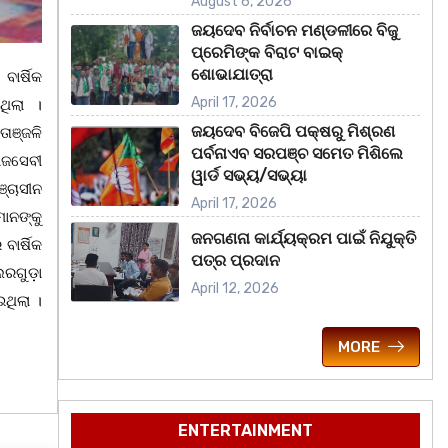
August 6, 2026
ଜୟଦେବ ନିର୍ବାଚନ ମଣ୍ଡଳୀରେ ବିଜୁ
ପ୍ରେମିଙ୍କ ବିରାଟ ବାଇକ୍
ଶୋଭାଯାତ୍ରା
ାର୍ଷିକ
April 17, 2026
ଥିଲା ।
ଜୟଦେବ ବିଜେପି ପକ୍ଷରୁ ମିଶ୍ରଣ
ାଞ୍ଜଳି
ପର୍ବନାଏବ ସରପଞ୍ଚ ସମେତ ମିଶିଲେ
ାଜସେବୀ
ୱାର୍ଡ ସଭ୍ୟ/ସଭ୍ୟା
ଞ୍ଚାସୀନ
April 17, 2026
ମାନଙ୍କୁ
ଜନଗଣନା କାର୍ଯ୍ୟକ୍ରମ ପାଇଁ ନିଯୁକ୍ତି
ାର୍ଷିକ
ପତ୍ର ପ୍ରଦାନ
ରଗୁଡ଼ା
April 12, 2026
ଇଥିଲା ।
MORE
ENTERTAINMENT