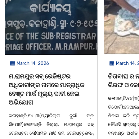
March 14, 2026
March 8, 
ଚିତାବାଘ ର ନଖ ଜବତ ତିନି ଯୁବକ
ସଶକ୍ତ ଓଡିଶ
ଗିରଫ ଓ କୋର୍ଟ ଚାଲାଣ
ଦିବସ ଅନୁଷ୍
କଳାହାଣ୍ଡି,୧୪|୩(ପ୍ୟାରିଲାଲ ଦୁର୍ଗା ଙ୍କ
ଭୁବନେଶ୍ୱର, 08
ରିପୋର୍ଟ):ବେଆଇନ ଭାବେ ବନ୍ୟଜନ୍ତୁ ଙ୍କ ର
"ସଶକ୍ତ ଓଡିଶା
ଶିକାର କରି ବ୍ୟବସାୟ ଚାଲୁଥିବା ସମ୍ପର୍କରେ
ସ୍ଥିତ କାର୍ଯ୍ୟା
କୌଣସି ସୂତ୍ରରୁ ସୂଚନା ପାଇ କଳାହାଣ୍ଡି ଉତ୍ତର
-2026 ଆବାହକ
ବନଖଣ୍ଡ ଅଧୀନ କେଗାଁ ରେଞ୍ଜର ବନ କର୍ମଚାରୀ
ସଂଯୋଜନା ଓ ସଭ