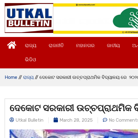
ରାଜ୍ୟ
ରାଜନୀତି
ମହାନଗର
ଜାତୀୟ
ଅନ
ଭିଡିଓ
Home
//
ରାଜ୍ୟ
//
ଦେକୋଟ ସରକାରୀ ଉଚ୍ଚପ୍ରାଥମିକ ବିଦ୍ୟାଳୟ ରେ ୨୦୨୫ 
ଦେକୋଟ ସରକାରୀ ଉଚ୍ଚପ୍ରାଥମିକ ବି
Utkal Bulletin
March 28, 2025
No Comment