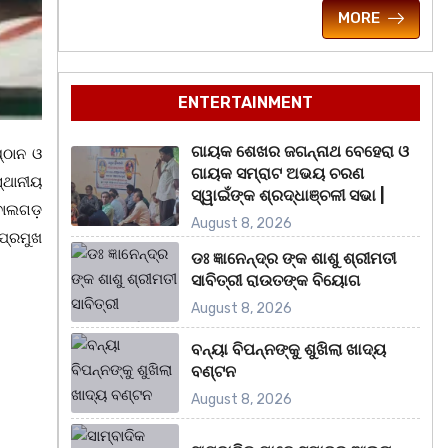
MORE
ENTERTAINMENT
ଗାୟକ ଶେଖର ଜଗନ୍ନାଥ ବେହେରା ଓ
୍ଠାନ ଓ
ଗାୟକ ସମ୍ରାଟ ଅଭୟ ଚରଣ
୍ଥାନୀୟ
ସ୍ୱାଇଁଙ୍କ ଶ୍ରଦ୍ଧାଞ୍ଚଳୀ ସଭା |
ବୋଲଗଡ଼
August 8, 2026
ପ୍ରମୁଖ
ଡଃ ଜ୍ଞାନେନ୍ଦ୍ର ଙ୍କ ଶାଶୁ ଶ୍ରୀମତୀ
ସାବିତ୍ରୀ ରାଉତଙ୍କ ବିୟୋଗ
August 8, 2026
ବନ୍ୟା ବିପନ୍ନଙ୍କୁ ଶୁଖିଲା ଖାଦ୍ୟ
ବଣ୍ଟନ
August 8, 2026