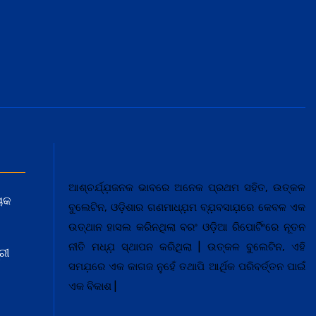
ଆଶ୍ଚର୍ଯ୍ଯ଼ଜନକ ଭାବରେ ଅନେକ ପ୍ରଥମ ସହିତ, ଉତ୍କଳ
ୟକ
ବୁଲେଟିନ, ଓଡ଼ିଶାର ଗଣମାଧ୍ଯ଼ମ ବ୍ଯ଼ବସାଯ଼ରେ କେବଳ ଏକ
ଉତ୍ଥାନ ହାସଲ କରିନଥିଲା ବରଂ ଓଡ଼ିଆ ରିପୋର୍ଟିଂରେ ନୂତନ
ନୀତି ମଧ୍ଯ଼ ସ୍ଥାପନ କରିଥିଲା | ଉତ୍କଳ ବୁଲେଟିନ, ଏହି
ରୀ
ସମଯ଼ରେ ଏକ କାଗଜ ନୁହେଁ ତଥାପି ଆର୍ଥିକ ପରିବର୍ତ୍ତନ ପାଇଁ
ଏକ ବିକାଶ |