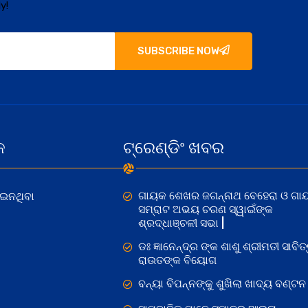
y!
SUBSCRIBE NOW
କ
ଟ୍ରେଣ୍ଡିଂ ଖବର
ଗାୟକ ଶେଖର ଜଗନ୍ନାଥ ବେହେରା ଓ ଗା
ୋଇନଥିବା
ସମ୍ରାଟ ଅଭୟ ଚରଣ ସ୍ୱାଇଁଙ୍କ
ଶ୍ରଦ୍ଧାଞ୍ଚଳୀ ସଭା |
ଡଃ ଜ୍ଞାନେନ୍ଦ୍ର ଙ୍କ ଶାଶୁ ଶ୍ରୀମତୀ ସାବିତ୍
ରାଉତଙ୍କ ବିୟୋଗ
ବନ୍ୟା ବିପନ୍ନଙ୍କୁ ଶୁଖିଲା ଖାଦ୍ୟ ବଣ୍ଟନ