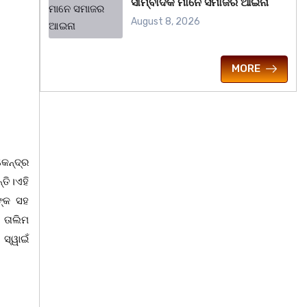
ସାମ୍ବାଦିକ ମାନେ ସମାଜର ଆଇନା
August 8, 2026
MORE
େନ୍ଦ୍ର
ତି।ଏହି
ଙ୍କ ସହ
 ତାଲିମ
ସ୍ୱାଇଁ