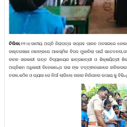
ଚିଲିକା
,୧୭।୪:ଜାତୀୟ ଅଗ୍ନି ନିରାପତ୍ତା ସପ୍ତାହ ପାଳନ ଅବସରରେ ବୋଲଗଡ
ଡାକ୍ତରଖାନା ମାନଙ୍କରେ ଆକସ୍ମିକ ବିପଦ ମୁକାବିଲା ପାଇଁ ସଚେତନତା,ତା
ବାମନ ସରକାରୀ ଉଚ୍ଚ ବିଦ୍ୟାଳୟର ଛାତ୍ରଛାତ୍ରୀ ଓ ଶିକ୍ଷୟିତ୍ରୀ ଶିକ
ଅଗ୍ନିଶମ ଅଧିକାରୀ ବିବେକାନନ୍ଦ ଦାସ ଙ୍କ ତତ୍ତ୍ଵାବଧାନରେ ହାବିଲଦାର
ତରଳ,କଠିନ ଓ ଗ୍ୟାସ ରେ ନିଆଁ ଲାଗିଲେ ତାହାର ନିର୍ବାପନର ଉପାୟ କୁ ବିଭ