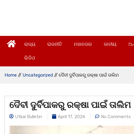
ରାଜ୍ୟ
ରାଜନୀତି
ମହାନଗର
ଜାତୀୟ
ଅନ
ଭିଡିଓ
Home
//
Uncategorized
//
ଦୈବୀ ଦୁର୍ବିପାକରୁ ରକ୍ଷା ପାଇଁ ତାଲିମ
ଦୈବୀ ଦୁର୍ବିପାକରୁ ରକ୍ଷା ପାଇଁ ତାଲିମ
Utkal Bulletin
April 17, 2026
No Comments