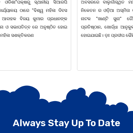
"ପକ୍ଷରୁ ସ୍ଥାନୀୟ ସିଆରପି
ଅବସରରେ ବାଲୁଗାଁସ୍ଥିତ ମା' ଭଗବ
ଳୟ ଠାରେ "ବିଶ୍ୱ ମହିଳା ଦିବସ
ନିକେତନ ର ଓଡ଼ିଆ ଅସ୍ମିତା ଉପରେ 
 ବିଜୟ କୁମାର ପ୍ରଧାନଙ୍କ
ନାଟକ "ଖାଣ୍ଟି ସୁନା" ଗୈ।ରୀ ସାଂସ
ାପତିତ୍ବ ରେ ଅନୁଷ୍ଠିତ ହୋଇ
ପ୍ରତିଷ୍ଠାନ, ଖୋର୍ଦ୍ଧା ଆନୁକୁଲ୍ୟରେ 
ସଶକ୍ତିକରଣ
ହୋଇଯାଇଛି। ଡ଼ଃ ପ୍ରଦୀପ ଭୈମିକ ଙ୍କ
Always Stay Up To Date