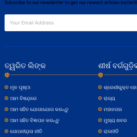
Subscribe to our newsletter to get our newest articles instantl
ତ୍ୱରିତ ଲିଙ୍କ
ଶୀର୍ଷ ବର୍ଗଗୁଡ଼ି
ମୂଳ ପୃଷ୍ଠା
ଶ୍ରେଣୀଭୁକ୍ତ ହ
ଆମ ବିଷଯ଼ରେ
ରାଜ୍ୟ
ଆମ ସହିତ ଯୋଗାଯୋଗ କରନ୍ତୁ
ମହାନଗର
ଆମ ସହିତ ବିଜ୍ଞାପନ କରନ୍ତୁ
ମୁଖ୍ୟ ଖବର
ଗୋପନୀଯ଼ତା ନୀତି
ରାଜନୀତି