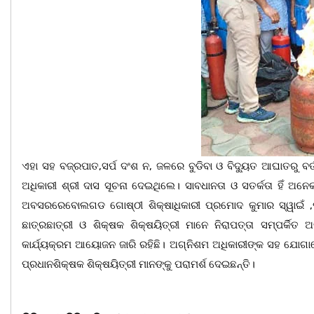
ଏହା ସହ ବଜ୍ରପାତ,ସର୍ପ ଦଂଶ ନ, ଜଳରେ ବୁଡିବା ଓ ବିଦ୍ୟୁତ ଆଘାତରୁ ବ
ଅଧିକାରୀ ଶ୍ରୀ ଦାସ ସୂଚନା ଦେଇଥିଲେ। ସାବଧାନତା ଓ ସତର୍କତା ହିଁ ଅନ
ଅବସରରେବୋଲଗଡ ଗୋଷ୍ଠୀ ଶିକ୍ଷାଧିକାରୀ ପ୍ରମୋଦ କୁମାର ସ୍ୱାଇଁ ,
ଛାତ୍ରଛାତ୍ରୀ ଓ ଶିକ୍ଷକ ଶିକ୍ଷୟିତ୍ରୀ ମାନେ ନିରାପତ୍ତା ସମ୍ପର୍କି
କାର୍ଯ୍ୟକ୍ରମ ଆୟୋଜନ ଜାରି ରହିଛି। ଅଗ୍ନିଶମ ଅଧିକାରୀଙ୍କ ସହ ଯୋଗାଯ
ପ୍ରଧାନଶିକ୍ଷକ ଶିକ୍ଷୟିତ୍ରୀ ମାନଙ୍କୁ ପରାମର୍ଶ ଦେଇଛନ୍ତି।