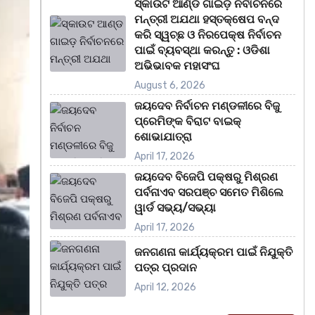
ସ୍କାଉଟ ଆଣ୍ଡ ଗାଇଡ଼ ନିର୍ବାଚନରେ
ମନ୍ତ୍ରୀ ଅଯଥା ହସ୍ତକ୍ଷେପ ବନ୍ଦ
କରି ସ୍ୱଚ୍ଛ ଓ ନିରପେକ୍ଷ ନିର୍ବାଚନ
ପାଇଁ ବ୍ୟବସ୍ଥା କରନ୍ତୁ : ଓଡିଶା
ଅଭିଭାବକ ମହାସଂଘ
August 6, 2026
ଜୟଦେବ ନିର୍ବାଚନ ମଣ୍ଡଳୀରେ ବିଜୁ
ପ୍ରେମିଙ୍କ ବିରାଟ ବାଇକ୍
ଶୋଭାଯାତ୍ରା
April 17, 2026
ଜୟଦେବ ବିଜେପି ପକ୍ଷରୁ ମିଶ୍ରଣ
ପର୍ବନାଏବ ସରପଞ୍ଚ ସମେତ ମିଶିଲେ
ୱାର୍ଡ ସଭ୍ୟ/ସଭ୍ୟା
April 17, 2026
ଜନଗଣନା କାର୍ଯ୍ୟକ୍ରମ ପାଇଁ ନିଯୁକ୍ତି
ପତ୍ର ପ୍ରଦାନ
April 12, 2026