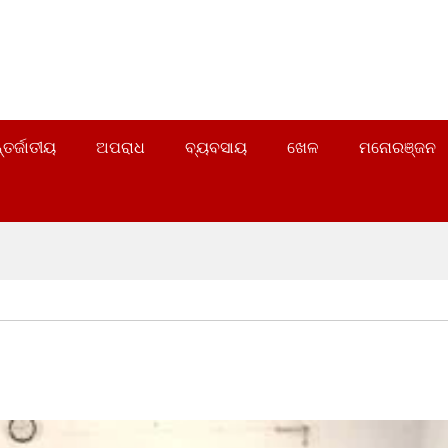
୍ତର୍ଜାତୀୟ
ଅପରାଧ
ବ୍ୟବସାୟ
ଖେଳ
ମନୋରଞ୍ଜନ