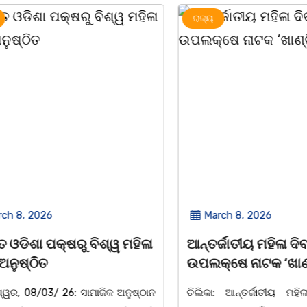
ରାଜ୍ୟ
2026
March 8, 2026
 ପକ୍ଷରୁ ବିଶ୍ୱ ମହିଳା
ଆନ୍ତର୍ଜାତୀୟ ମହିଳା ଦିବସ
ିତ
ଉପଲକ୍ଷେ ନାଟକ ‘ଖାଣ୍ଟି ସୁନା
/03/ 26: ସାମାଜିକ ଅନୁଷ୍ଠାନ
ଚିଲିକା: ଆନ୍ତର୍ଜାତୀୟ ମହିଳା ଦିବ