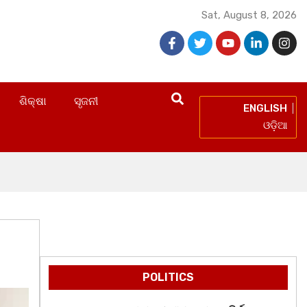
Sat, August 8, 2026
ଶିକ୍ଷା
ସୃଜନୀ
ENGLISH
ଓଡ଼ିଆ
POLITICS