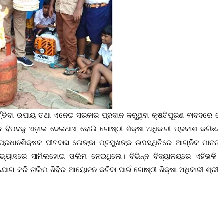
ର୍ତ୍ତିବା ଉପାୟ ତଥା ଏନେଇ ସରକାର ପ୍ରଦାନ କରୁଥିବା କ୍ଷତିପୂରଣ ବାବଦରେ କ
େକ ବିପଦକୁ ଏଡ଼ାଇ ଦେଇଥାଏ ବୋଲି ଗୋଷ୍ଠୀ ଶିକ୍ଷା ଅଧିକାରୀ ପ୍ରକାଶ କରିଛନ୍
ପ୍ରଧାନଶିକ୍ଷକ ପୀତବାସ ଲେଙ୍କା ପ୍ରମୁଖଙ୍କ ଉପସ୍ଥିତିରେ ଆଗ୍ନିକ ମାନ
ତ ଅଭ୍ୟାସରେ ସାମିଲହୋଇ ତାଲିମ ନେଇଥିଲେ। ବିଭିନ୍ନ ବିଦ୍ୟାଳୟରେ ଏହିଭଳି
ୋଗ କରି ତାଲିମ ଶିବିର ଆୟୋଜନ କରିବା ପାଇଁ ଗୋଷ୍ଠୀ ଶିକ୍ଷା ଅଧିକାରୀ ଶ୍ରୀ 