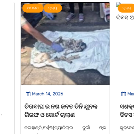
ଅପରାଧ
ରାଜ୍ୟ
ରାଜ୍ୟ
March 14, 2026
March 8, 
ଚିତାବାଘ ର ନଖ ଜବତ ତିନି ଯୁବକ
ସଶକ୍ତ ଓଡିଶା
ଗିରଫ ଓ କୋର୍ଟ ଚାଲାଣ
ଦିବସ ଅନୁଷ୍ଠ
କଳାହାଣ୍ଡି,୧୪|୩(ପ୍ୟାରିଲାଲ ଦୁର୍ଗା ଙ୍କ
ଭୁବନେଶ୍ୱର, 08