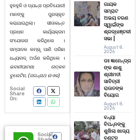
ଗାୟକ
ହୁଳହୁଳି ଓ ଡ୍ଯାନ୍ସ ପ୍ରତିଯୋଗୀ
ସମ୍ରାଟ
ମାନଙ୍କୁ ପୁରସ୍କୃତ
ଅଭୟ ଚରଣ
କରାଯାଇଥିଲା। ସୀତାକାନ୍ତ
ସ୍ୱାଇଁଙ୍କ
ଶ୍ରଦ୍ଧାଞ୍ଚଳୀ
ପ୍ରଧାନ କାର୍ଯ୍ୟକ୍ରମ
ସଭା |
ସଂଯୋଜନା କରିଥିଲେ ।
August 8,
ସମ୍ପାଦକ କମ୍ଭୂ ପାଣି ପରିଛା
2026
ଧନ୍ୟବାଦ୍ ଅର୍ପଣ କରିଥିଲେ ।
ଡଃ ଜ୍ଞାନେନ୍ଦ୍ର
ଭବାନୀପାଟଣା: ଉତ୍କଳ
ଙ୍କ ଶାଶୁ
ଶ୍ରୀମତୀ
ବୁଲେଟିନ, (ଜଗନ୍ନାଥ ନାଏକ)
ସାବିତ୍ରୀ
ରାଉତଙ୍କ
Social
Share
ବିୟୋଗ
On:
August 8,
2026
ବନ୍ୟା
ବିପନ୍ନଙ୍କୁ
ଶୁଖିଲା ଖାଦ୍ୟ
Social
ବଣ୍ଟନ
Share