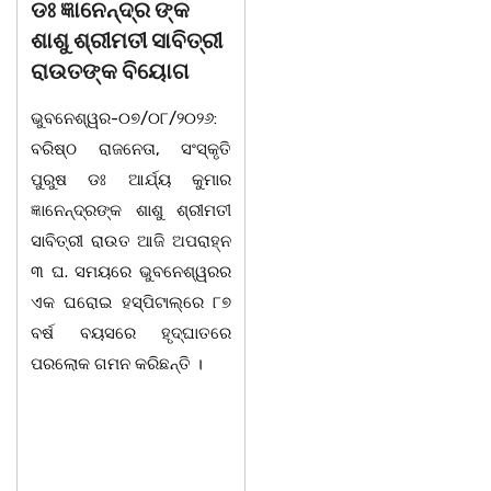
ଡଃ ଜ୍ଞାନେନ୍ଦ୍ର ଙ୍କ
ବନ୍ୟା ବିପନ୍ନଙ୍କୁ
ଶାଶୁ ଶ୍ରୀମତୀ ସାବିତ୍ରୀ
ଶୁଖିଲା ଖାଦ୍ୟ ବଣ୍ଟନ
ରାଉତଙ୍କ ବିୟୋଗ
07/08/26 ବନ୍ୟା ବିପନ୍ନଙ୍କ
ଭୁବନେଶ୍ୱର-୦୭/୦୮/୨୦୨୬:
ଉଦେଶ୍ୟରେ ଦଶରଥପୁର ଯୁବ
ବରିଷ୍ଠ ରାଜନେତା, ସଂସ୍କୃତି
କଂଗ୍ରେସ ପକ୍ଷରୁ ରିଲିଫ
ପୁରୁଷ ଡଃ ଆର୍ଯ୍ୟ କୁମାର
ସାମଗ୍ରୀ ବଣ୍ଟନ କରାଯାଇଥିବା
ଜ୍ଞାନେନ୍ଦ୍ରଙ୍କ ଶାଶୁ ଶ୍ରୀମତୀ
ଦେଖାଯାଇଛି । ବ୍ଲକସ୍ଥ କସପା,
ସାବିତ୍ରୀ ରାଉତ ଆଜି ଅପରାହ୍ନ
ତରପଦା, ମଲିକାପୁର, ନିଜାମପୁର,
୩ ଘ. ସମୟରେ ଭୁବନେଶ୍ୱରର
ଦୁଦୁରାଅଣ୍ଟା, କମାରଡିହ, କୟାଁ
ଏକ ଘରୋଇ ହସ୍ପିଟାଲ୍ରେ ୮୭
ଆଦି ପଞ୍ଚାୟତରେ ପ୍ରାୟ ୧୫
ବର୍ଷ ବୟସରେ ହୃଦ୍ଘାତରେ
ଶହ ପରିବାରକୁ ମୁଡି, ବିସ୍କୁଟ,
ପରଲୋକ ଗମନ କରିଛନ୍ତି ।