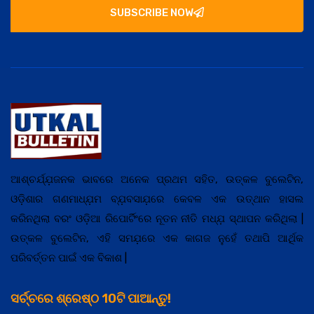
SUBSCRIBE NOW
ଆଶ୍ଚର୍ଯ୍ଯ଼ଜନକ ଭାବରେ ଅନେକ ପ୍ରଥମ ସହିତ, ଉତ୍କଳ ବୁଲେଟିନ,
ଓଡ଼ିଶାର ଗଣମାଧ୍ଯ଼ମ ବ୍ଯ଼ବସାଯ଼ରେ କେବଳ ଏକ ଉତ୍ଥାନ ହାସଲ
କରିନଥିଲା ବରଂ ଓଡ଼ିଆ ରିପୋର୍ଟିଂରେ ନୂତନ ନୀତି ମଧ୍ଯ଼ ସ୍ଥାପନ କରିଥିଲା |
ଉତ୍କଳ ବୁଲେଟିନ, ଏହି ସମଯ଼ରେ ଏକ କାଗଜ ନୁହେଁ ତଥାପି ଆର୍ଥିକ
ପରିବର୍ତ୍ତନ ପାଇଁ ଏକ ବିକାଶ |
ସର୍ଚ୍ଚରେ ଶ୍ରେଷ୍ଠ 10ଟି ପାଆନ୍ତୁ!