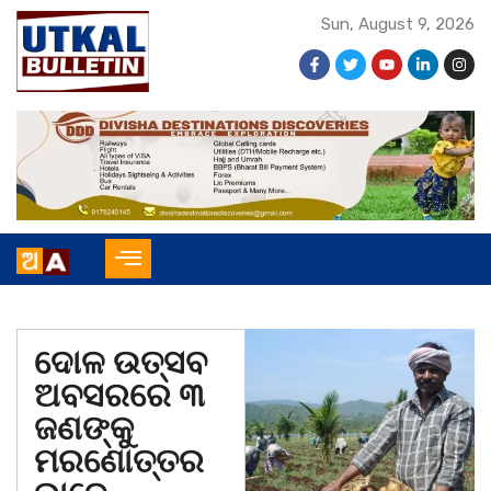
Sun, August 9, 2026
ଦୋଳ ଉତ୍ସବ
ଅବସରରେ ୩
ଜଣଙ୍କୁ
ମରଣୋତ୍ତର