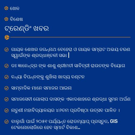
ଖେଳ
ବିଶେଷ
ଟ୍ରେଣ୍ଡିଂ ଖବର
ଗାୟକ ଶେଖର ଜଗନ୍ନାଥ ବେହେରା ଓ ଗାୟକ ସମ୍ରାଟ ଅଭୟ ଚରଣ
ସ୍ୱାଇଁଙ୍କ ଶ୍ରଦ୍ଧାଞ୍ଚଳୀ ସଭା |
ଡଃ ଜ୍ଞାନେନ୍ଦ୍ର ଙ୍କ ଶାଶୁ ଶ୍ରୀମତୀ ସାବିତ୍ରୀ ରାଉତଙ୍କ ବିୟୋଗ
ବନ୍ୟା ବିପନ୍ନଙ୍କୁ ଶୁଖିଲା ଖାଦ୍ୟ ବଣ୍ଟନ
ସାମ୍ବାଦିକ ମାନେ ସମାଜର ଆଇନା
ସମାଜସେବୀ ଗୋଲାପ ଦାସଙ୍କ ଏକାଦଶାହରେ ଶ୍ରଦ୍ଧା ସୁମନ ଅର୍ପଣ
ନାଚୁଣୀ ମହାବିଦ୍ୟାଳୟର ୪୬ତମ ପ୍ରତିଷ୍ଠା ଉତ୍ସବ ପାଳିତ ।
ବାଲୁଗାଁ ପାଇଁ ୨୦୫୧ ପର୍ଯ୍ୟନ୍ତ ରୋଡମ୍ୟାପ୍ ପ୍ରସ୍ତୁତ, GIS
ଟେକନୋଲୋଜିରେ ହେବ ସ୍ମାର୍ଟ ବିକାଶ..