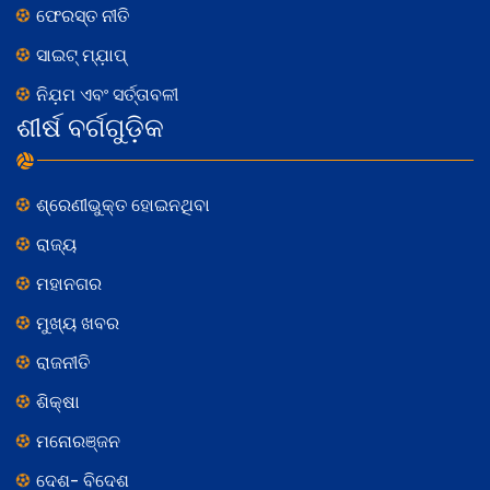
ଫେରସ୍ତ ନୀତି
ସାଇଟ୍ ମ୍ଯ଼ାପ୍
ନିଯ଼ମ ଏବଂ ସର୍ତ୍ତାବଳୀ
ଶୀର୍ଷ ବର୍ଗଗୁଡ଼ିକ
ଶ୍ରେଣୀଭୁକ୍ତ ହୋଇନଥିବା
ରାଜ୍ୟ
ମହାନଗର
ମୁଖ୍ୟ ଖବର
ରାଜନୀତି
ଶିକ୍ଷା
ମନୋରଞ୍ଜନ
ଦେଶ- ବିଦେଶ