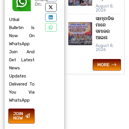
On:
August 8,
2026
ସାମ୍ବାଦିକ
Utkal
ମାନେ
Bulletin Is
ସମାଜର
Now On
ଆଇନା
WhatsApp
August 8,
2026
Join And
Get Latest
MORE
News
Updates
Delivered To
You Via
WhatsApp
JOIN
NOW