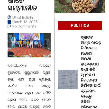
ଭାବେ
ସମ୍ମାନୀତ
Utkal Bulletin
March 12, 2025
POLITICS
No Comments
ସ୍କାଉଟ
ଆଣ୍ଡ ଗାଇଡ଼
ନିର୍ବାଚନରେ
ମନ୍ତ୍ରୀ
ଅଯଥା
ହସ୍ତକ୍ଷେପ
ଭବାନୀପାଟଣା: ଉତ୍କଳ
ବନ୍ଦ କରି
ବୁଲେଟିନ: ପୁରୁଣାପଡା ସ୍ଥିତ
ସ୍ୱଚ୍ଛ ଓ
ଶ୍ରୀ ଶ୍ରୀ ରାଧା କ୍ରିଷ୍ଣା
ନିରପେକ୍ଷ
ନିର୍ବାଚନ ପାଇଁ
ମନ୍ଦିର ଦୋଳ ଯାତ୍ରା
ବ୍ୟବସ୍ଥା
ଅବସରରେ ସ୍କୁଲ ଛକ କମିଟି
କରନ୍ତୁ :
ଦ୍ଵାରା ଦୋଳ ଉଛବ ପାଳନ
ଓଡିଶା
ହୋଇ ଯାଇଛି ଉତ୍ସବ କମିଟି
ଅଭିଭାବକ