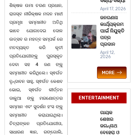
ସଭ୍ୟ/ସଭ୍ୟା
ଶିକ୍ଷକ ଉମା ଚରଣ ପ୍ରଧାନ,
April 17, 2026
ରାଜସ୍ବ ନୀରିକ୍ଷକ ମଦନ ମାଝୀ
ଜନଗଣନା
ପ୍ରମୂଖ ସମ୍ମାନୀତ ଅତିଥି
କାର୍ଯ୍ୟକ୍ରମ
ଭାବେ ଯୋଗଦେଇ ଦୋଳ
ପାଇଁ ନିଯୁକ୍ତି
ପତ୍ର
ଉତ୍ସବ ର ମହତ୍ବ ସମ୍ପର୍କ ରେ
ପ୍ରଦାନ
ମତବ୍ୟକ୍ତ କରି କୃତୀ
April 12,
ପ୍ରତିଯୋଗୀଙ୍କୁ ପୁରସ୍କୃତ
2026
ଦେବା ସହ 4 ଜଣ ଙ୍କୁ
MORE
ସମ୍ମାନୀତ କରିଥିଲେ। ସ୍ଵର୍ଗତ
ବୃନ୍ଦାବନ ସାହୁ, ସ୍ଵର୍ଗତ କେଶବ
ଭୋଇ, ସ୍ଵର୍ଗତ କୀର୍ତ୍ତନ
ENTERTAINMENT
ଡାକୁଆ ଙ୍କୁ ମରଣୋତ୍ତର
ସମ୍ମାନ ଏବଂ ସୁଦର୍ଶନ ହଂସ ଙ୍କୁ
ଗାୟକ
ସମ୍ମାନୀତ କରାଯାଇଥିଲା।
ଶେଖର
ଚିତ୍ରାଙ୍କନ ପ୍ରତିଯୋଗୀତା,
ଜଗନ୍ନାଥ
ସାଧାରଣ ଜ୍ଞାନ, ରଙ୍ଗୋଲି,
ବେହେରା ଓ