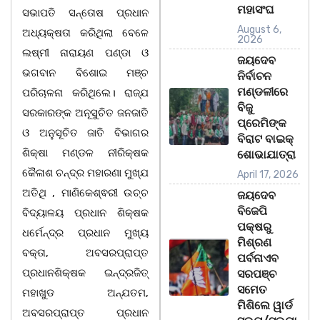
ମହାସଂଘ
ସଭାପତି ସନ୍ତୋଷ ପ୍ରଧାନ
August 6,
ଅଧ୍ୟକ୍ଷତା କରିଥିଲା ବେଳେ
2026
ଲଷ୍ମୀ ନାରାୟଣ ପଣ୍ଡା ଓ
ଜୟଦେବ
ଭଗବାନ ବିଶୋଇ ମଞ୍ଚ
ନିର୍ବାଚନ
ମଣ୍ଡଳୀରେ
ପରିଚାଳନା କରିଥିଲେ। ରାଜ୍ଯ
ବିଜୁ
ସରକାରଙ୍କ ଅନୂସୁଚିତ ଜନଜାତି
ପ୍ରେମିଙ୍କ
ଓ ଅନୁସୂଚିତ ଜାତି ବିଭାଗର
ବିରାଟ ବାଇକ୍
ଶିକ୍ଷା ମଣ୍ଡଳ ନୀରିକ୍ଷକ
ଶୋଭାଯାତ୍ରା
କୈଳାଶ ଚନ୍ଦ୍ର ମହାରଣା ମୁଖ୍ଯ
April 17, 2026
ଅତିଥି , ମାଣିକେଶ୍ଵରୀ ଉଚ୍ଚ
ଜୟଦେବ
ବିଜେପି
ବିଦ୍ୟାଳୟ ପ୍ରଧାନ ଶିକ୍ଷକ
ପକ୍ଷରୁ
ଧର୍ମେନ୍ଦ୍ର ପ୍ରଧାନ ମୁଖ୍ୟ
ମିଶ୍ରଣ
ବକ୍ତା, ଅବସରପ୍ରାପ୍ତ
ପର୍ବନାଏବ
ପ୍ରଧାନଶିକ୍ଷକ ଇନ୍ଦ୍ରଜିତ୍
ସରପଞ୍ଚ
ସମେତ
ମହାଖୁଡ ଅନ୍ଯତମ,
ମିଶିଲେ ୱାର୍ଡ
ଅବସରପ୍ରାପ୍ତ ପ୍ରଧାନ