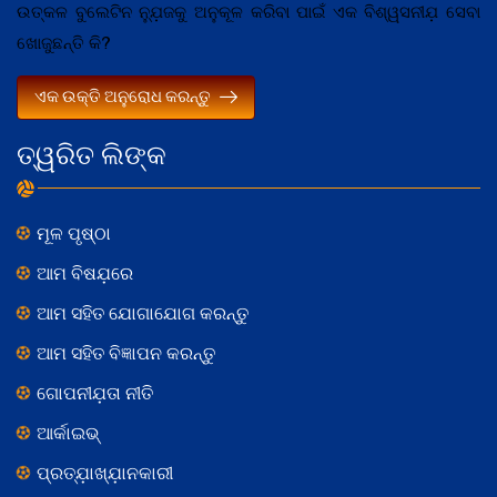
ଉତ୍କଳ ବୁଲେଟିନ ନ୍ଯ଼ୁଜକୁ ଅନୁକୂଳ କରିବା ପାଇଁ ଏକ ବିଶ୍ୱସନୀଯ଼ ସେବା
ଖୋଜୁଛନ୍ତି କି?
ଏକ ଉକ୍ତି ଅନୁରୋଧ କରନ୍ତୁ
ତ୍ୱରିତ ଲିଙ୍କ
ମୂଳ ପୃଷ୍ଠା
ଆମ ବିଷଯ଼ରେ
ଆମ ସହିତ ଯୋଗାଯୋଗ କରନ୍ତୁ
ଆମ ସହିତ ବିଜ୍ଞାପନ କରନ୍ତୁ
ଗୋପନୀଯ଼ତା ନୀତି
ଆର୍କାଇଭ୍
ପ୍ରତ୍ଯ଼ାଖ୍ଯ଼ାନକାରୀ