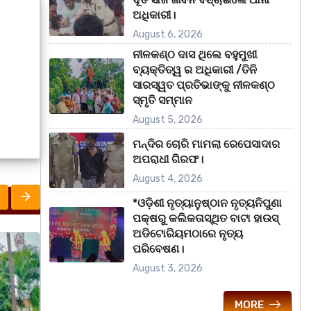
ଅଧିକାରୀ।
August 6, 2026
ନୀଳକଣ୍ଠ ଦାସ ଥିଲେ ବହୁମୁଖୀ
ବ୍ୟକ୍ତିତ୍ୱ ର ଅଧିକାରୀ /ତିନି
ସାରସ୍ୱତ ପ୍ରତିଭାଙ୍କୁ ନୀଳକଣ୍ଠ
ସ୍ମୃତି ସମ୍ମାନ
August 5, 2026
ମନ୍ଦିର ଚୋରି ମାମଲା ରେପେସାଦାର
ଅପରାଧୀ ଗିରଫ।
August 4, 2026
*ଓଡ଼ିଶୀ ନୃତ୍ୟାନୁଷ୍ଠାନ ନୃତ୍ୟନିପୁଣା
ପକ୍ଷରୁ କଲିକତାସ୍ଥିତ ବାଟା ହାଉସ୍
ଅଡିଟୋରିୟମଠାରେ ନୃତ୍ୟ
ରାଜ୍ୟ
ରାଜ୍ୟ
ମହା
ପରିବେଷଣ।
August 3, 2026
MORE