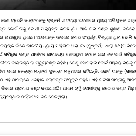
 ଟ୍ରେନି ଡାକ୍ତରଙ୍କୁ ଦୁଷ୍କର୍ମ ଓ ହତ୍ୟା ଘଟଣାରେ ମୁଖ୍ୟ ଅଭିଯୁକ୍ତ ସଞ
କ କୋର୍ଟ ତାକୁ ଦୋଷୀ ସାବ୍ୟସ୍ତ କରିଛନ୍ତି। ଆଜି ତାର ଦଣ୍ଡ ଶୁଣାଣି କରିବେ 
ରେ ଉପସ୍ଥିତ ଥିଲେ। ଆପଣଙ୍କ ଉପରେ ମୋର ସଂପୂର୍ଣ୍ଣ ବିଶ୍ୱାସ ଥିଲା ବୋଲି କହ
ଙ୍କ ନାଁରେ ଭାରତୀୟ ନ୍ୟାୟ ସଂହିତାର ଧାରା ୬୪ (ଦୁଷ୍କର୍ମ), ଧାରା ୬୬ (ମାରିଦେ
ଁ ସର୍ବାଧିକ ଦଣ୍ଡ ଆଜୀବନ କାରାଦଣ୍ଡ ହୋଇଥିବା ବେଳେ ଧାରା ୬୬ ପାଇଁ ସର୍ବାଧି
ଆଜୀବନ କାରାଦଣ୍ଡ ବା ମୃତ୍ୟୁଦଣ୍ଡ ରହିଛି। ତେଣୁ ସୋମବାର କୋର୍ଟ ସଞ୍ଜୟ ରୟକୁ 
ା ପରେ କେନ୍ଦ୍ର ମନ୍ତ୍ରୀ ସୁକାନ୍ତ ମଜୁମଦାର କହିଛନ୍ତି, କୋର୍ଟ ତାଙ୍କୁ (ସଞ
 ଯେ ଏହି ମାମଲାରେ ଏକାଧିକ ଲୋକଙ୍କ ସଂପୃକ୍ତି ରହିଛି। ଏହି ଘଟଣା ସାମ୍ନାକୁ ଆସ
ଦିନରେ ପ୍ରମାଣ ନଷ୍ଟ କରାଯାଇଛି। ଆମେ ଚାହୁଁ ଦୋଷୀଙ୍କୁ କଠୋର ଦଣ୍ଡ ମିଳୁ
୍ୟବସ୍ଥାର ପର୍ଦ୍ଦାଫାସ କରି ଦେଇଥିଲା।