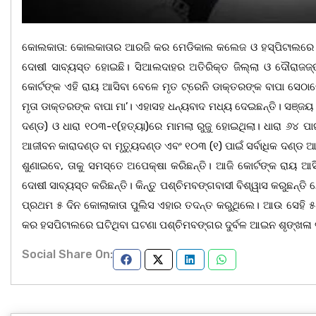
କୋଲକାତା: କୋଲକାତାର ଆରଜି କର ମେଡିକାଲ କଲେଜ ଓ ହସ୍‌ପିଟାଲରେ ଜଣେ
ଦୋଷୀ ସାବ୍ୟସ୍ତ ହୋଇଛି। ସିଆଲଦାହର ଅତିରିକ୍ତ ଜିଲ୍ଲା ଓ ଦୌରାଜଜ୍‌ଙ୍
କୋର୍ଟଙ୍କ ଏହି ରାୟ ଆସିବା ବେଳେ ମୃତ ଟ୍ରେନି ଡାକ୍ତରଙ୍କ ବାପା ସେଠା
ମୃତା ଡାକ୍ତରଙ୍କ ବାପା ମା’। ଏହାସହ ଧନ୍ୟବାଦ ମଧ୍ୟ ଦେଇଛନ୍ତି। ସଞ୍ଜୟ ରୟ
ଦଣ୍ଡ) ଓ ଧାରା ୧୦୩-୧(ହତ୍ୟା)ରେ ମାମଲା ରୁଜୁ ହୋଇଥିଲା। ଧାରା ୬୪ ପାଇ
ଆଜୀବନ କାରାଦଣ୍ଡ ବା ମୃତ୍ୟୁଦଣ୍ଡ ଏବଂ ୧୦୩ (୧) ପାଇଁ ସର୍ବାଧିକ ଦଣ୍ଡ 
ଶୁଣାଇବେ, ତାକୁ ସମସ୍ତେ ଅପେକ୍ଷା କରିଛନ୍ତି। ଆଜି କୋର୍ଟଙ୍କ ରାୟ ଆସିବ
ଦୋଷୀ ସାବ୍ୟସ୍ତ କରିଛନ୍ତି। କିନ୍ତୁ ପଶ୍ଚିମବଙ୍ଗବାସୀ ବିଶ୍ୱାସ କରୁଛନ୍ତି
ପ୍ରଥମ ୫ ଦିନ କୋଲାକାତା ପୁଲିସ ଏହାର ତଦନ୍ତ କରୁଥିଲେ। ଆଉ ସେହି ୫ 
କର ହସପିଟାଲରେ ଘଟିଥିବା ଘଟଣା ପଶ୍ଚିମବଙ୍ଗର ଦୁର୍ବଳ ଆଇନ ଶୃଙ୍ଖଳା ବ
Social Share On: