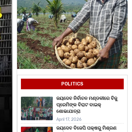
POLITICS
ଜୟଦେବ ନିର୍ବାଚନ ମଣ୍ଡଳୀରେ ବିଜୁ
ପ୍ରେମିଙ୍କ ବିରାଟ ବାଇକ୍
ଶୋଭାଯାତ୍ରା
April 17, 2026
ଜୟଦେବ ବିଜେପି ପକ୍ଷରୁ ମିଶ୍ରଣ