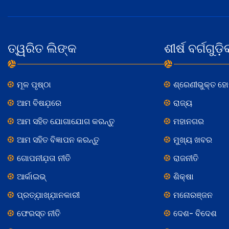
ତ୍ୱରିତ ଲିଙ୍କ
ଶୀର୍ଷ ବର୍ଗଗୁଡ଼ି
ମୂଳ ପୃଷ୍ଠା
ଶ୍ରେଣୀଭୁକ୍ତ ହ
ଆମ ବିଷଯ଼ରେ
ରାଜ୍ୟ
ଆମ ସହିତ ଯୋଗାଯୋଗ କରନ୍ତୁ
ମହାନଗର
ଆମ ସହିତ ବିଜ୍ଞାପନ କରନ୍ତୁ
ମୁଖ୍ୟ ଖବର
ଗୋପନୀଯ଼ତା ନୀତି
ରାଜନୀତି
ଆର୍କାଇଭ୍
ଶିକ୍ଷା
ପ୍ରତ୍ଯ଼ାଖ୍ଯ଼ାନକାରୀ
ମନୋରଞ୍ଜନ
ଫେରସ୍ତ ନୀତି
ଦେଶ- ବିଦେଶ