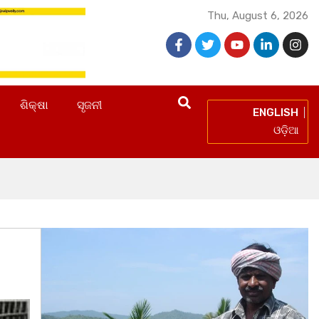
Thu, August 6, 2026
ଶିକ୍ଷା
ସୃଜନୀ
ENGLISH
ଓଡ଼ିଆ