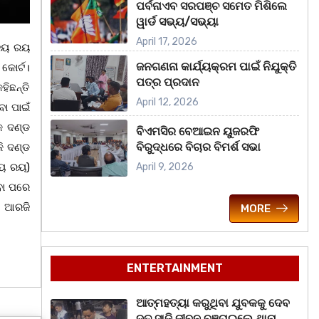
ପର୍ବନାଏବ ସରପଞ୍ଚ ସମେତ ମିଶିଲେ
ୱାର୍ଡ ସଭ୍ୟ/ସଭ୍ୟା
April 17, 2026
୍ଜୟ ରୟ
ଜନଗଣନା କାର୍ଯ୍ୟକ୍ରମ ପାଇଁ ନିଯୁକ୍ତି
କୋର୍ଟ।
ପତ୍ର ପ୍ରଦାନ
ିଛନ୍ତି
April 12, 2026
ବା ପାଇଁ
କ ଦଣ୍ଡ
ବିଏମସିର ବେଆଇନ ୟୁଜରଫି
ବିରୁଦ୍ଧରେ ବିଚାର ବିମର୍ଶ ସଭା
କି ଦଣ୍ଡ
୍ଜୟ ରୟ)
April 9, 2026
ିବା ପରେ
। ଆରଜି
MORE
ENTERTAINMENT
ଆତ୍ମହତ୍ୟା କରୁଥିବା ଯୁବକକୁ ଦେବ
ଦୂତ ସାଜି ଜୀବନ ବଞ୍ଚାଇଲେ ଥାନା