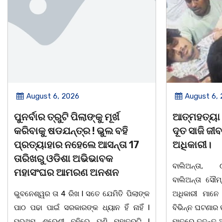
August 6, 2026
August 5,
ଆତ୍ମହତ୍ୟା କରୁଥିବା ଯୁବକକୁ ଦେବ
ନୀଳକଣ୍ଠ ଦା
ଦୂତ ସାଜି ଜୀବନ ବଞ୍ଚାଇଲେ ଥାନା
ବ୍ୟକ୍ତିତ୍ୱ 
ଅଧିକାରୀ।
ସାରସ୍ୱତ ପ୍
ସ୍ମୃତି ସମ୍ମା
ବାଲିଅନ୍ତା, ୦୫/୦୮(ଗୋବର୍ଦ୍ଧନ ଦାସ):
ବାଲିଅନ୍ତା ସୌମ୍ୟ ହତ୍ୟାକାଣ୍ଡ ପରେ ପୁଲିସ
ଭୁବନେଶ୍ୱର ତା 0
ଅଧିକାରୀ ମାନେ ଏବେ ଦାୟିତ୍ଵବାନ ହେବାସହ
ସୁରକ୍ଷା ଅଭିଯା
ବିଭିନ୍ନ ଘଟଣାର ତତକ୍ଷଣାତ୍ ଅଭିଯୋଗ ପାଇବା
ସାହିତ୍ୟ ସଂସ୍କୃତି
ମାତ୍ରେ ତଦନ୍ତ ଆରମ୍ଭ କରୁଛି ପୁଲିସ । ଯାହାର
ସାମୁଖ୍ୟ ପକ୍ଷ