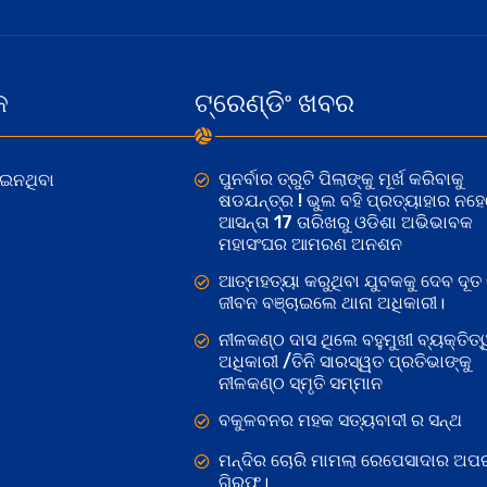
କ
ଟ୍ରେଣ୍ଡିଂ ଖବର
ପୁନର୍ବାର ତ୍ରୁଟି ପିଲାଙ୍କୁ ମୂର୍ଖ କରିବାକୁ
ୋଇନଥିବା
ଷଡଯନ୍ତ୍ର ! ଭୁଲ ବହି ପ୍ରତ୍ୟାହାର ନହ
ଆସନ୍ତା 17 ତାରିଖରୁ ଓଡିଶା ଅଭିଭାବକ
ମହାସଂଘର ଆମରଣ ଅନଶନ
ଆତ୍ମହତ୍ୟା କରୁଥିବା ଯୁବକକୁ ଦେବ ଦୂତ 
ଜୀବନ ବଞ୍ଚାଇଲେ ଥାନା ଅଧିକାରୀ।
ନୀଳକଣ୍ଠ ଦାସ ଥିଲେ ବହୁମୁଖୀ ବ୍ୟକ୍ତିତ୍
ଅଧିକାରୀ /ତିନି ସାରସ୍ୱତ ପ୍ରତିଭାଙ୍କୁ
ନୀଳକଣ୍ଠ ସ୍ମୃତି ସମ୍ମାନ
ବକୁଳବନର ମହକ ସତ୍ୟବାଦୀ ର ସନ୍ଥ
ମନ୍ଦିର ଚୋରି ମାମଲା ରେପେସାଦାର ଅପର
ଗିରଫ।