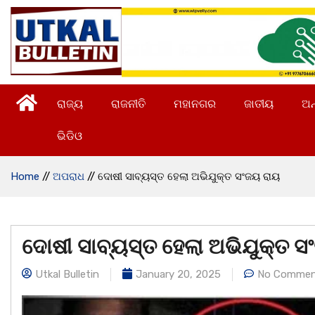
ରାଜ୍ୟ
ରାଜନୀତି
ମହାନଗର
ଜାତୀୟ
ଅନ
ଭିଡିଓ
Home
//
ଅପରାଧ
//
ଦୋଷୀ ସାବ୍ୟସ୍ତ ହେଲା ଅଭିଯୁକ୍ତ ସଂଜୟ ରାୟ
ଦୋଷୀ ସାବ୍ୟସ୍ତ ହେଲା ଅଭିଯୁକ୍ତ ସ
Utkal Bulletin
January 20, 2025
No Commen