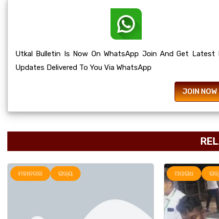
Utkal Bulletin Is Now On WhatsApp Join And Get Latest
Updates Delivered To You Via WhatsApp
JOIN NOW
REL
ଅପରାଧ
ରାଜ୍ୟ
ମହାନଗର
ର