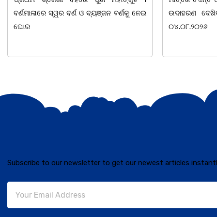
ଉଦାହରଣ ଦେଖିବାକୁ ମିଳିଛି ଧଉଳି ଥାନାରେ।
ନିକଟ ମହାନ ସ୍ୱ
୦୪.୦୮.୨୦୨୬
ବାଚସ୍ପତି, ସମାଜ 
Subscribe to our newsletter to get our newest articles instantl