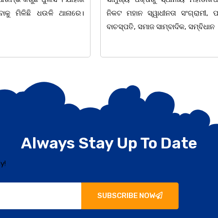
ାଧୀନତା ସଂଗ୍ରାମୀ, ପ୍ରାକ୍ତନ
lସତ୍ୟବାଦୀ ର ବନବିଦ୍ୟାଳୟେ ,
ସାମ୍ବାଦିକ, ସମ୍ବିଧାନ
ଚେତନା,ଅଜ୍ଞାନଅନ୍ଧାର ଦୂରୀଭୂତକଲବାଣ୍ଟି
ଭାବନା
Always Stay Up To Date
y!
SUBSCRIBE NOW