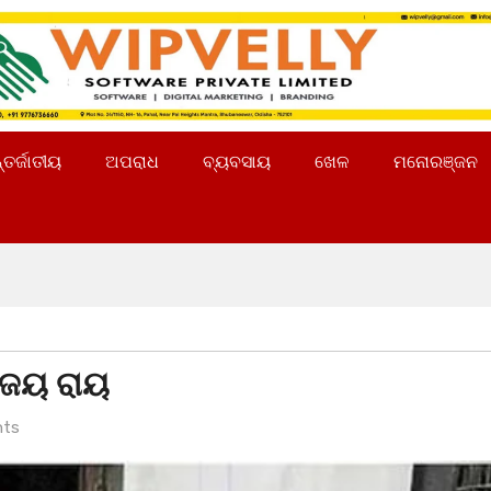
୍ତର୍ଜାତୀୟ
ଅପରାଧ
ବ୍ୟବସାୟ
ଖେଳ
ମନୋରଞ୍ଜନ
ଂଜୟ ରାୟ
ts