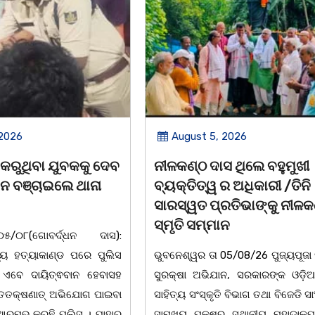
 2026
August 5, 2026
ସ ଥିଲେ ବହୁମୁଖୀ
ବକୁଳବନର ମହକ ସତ୍ୟବାଦୀ 
ର ଅଧିକାରୀ /ତିନି
ସନ୍ଥ
ରତିଭାଙ୍କୁ ନୀଳକଣ୍ଠ
ପଣ୍ଡିତ ନୀଳକଣ୍ଠ ଦାଶ
ଉତ୍କଳ
ନ
ସୁଯୋଗ୍ଯ ସନ୍ତାନସତ୍ୟବାଦୀ ଶ୍ରେଷ
5/08/26 ପୁଜ୍ୟପୂଜା ସଂସ୍କୃତି
,ନବରବି ସମ ଉଜ୍ଜ୍ବଳମୟ ହେଜ୍ଞା
ନ, ସରକାରଙ୍କ ଓଡ଼ିଆ ଭାଷା,
ନୀଳକଣ୍ଠ lଆଦର୍ଶ ଶିକ୍ଷକ,
 ବିଭାଗ ତଥା ବିଜେଡି ସାଂସ୍କୃତିକ
ସୁଲେଖକସୁଉଜ୍ଜ୍ବଳ ଦୀପଶିଖାକବ
ରୁ ସ୍ଥାନୀୟ ମହାଡାକପାଳ ଛକ
ପ୍ରତି ଅକ୍ଷରରେମାଟି,ଜାତି କଥ