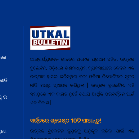
େଲେ
ଆଶ୍ଚର୍ଯ୍ଯ଼ଜନକ ଭାବରେ ଅନେକ ପ୍ରଥମ ସହିତ, ଉତ୍କଳ
ବୁଲେଟିନ, ଓଡ଼ିଶାର ଗଣମାଧ୍ଯ଼ମ ବ୍ଯ଼ବସାଯ଼ରେ କେବଳ ଏକ
ଉତ୍ଥାନ ହାସଲ କରିନଥିଲା ବରଂ ଓଡ଼ିଆ ରିପୋର୍ଟିଂରେ ନୂତନ
ସାଜି
ନୀତି ମଧ୍ଯ଼ ସ୍ଥାପନ କରିଥିଲା | ଉତ୍କଳ ବୁଲେଟିନ, ଏହି
ସମଯ଼ରେ ଏକ କାଗଜ ନୁହେଁ ତଥାପି ଆର୍ଥିକ ପରିବର୍ତ୍ତନ ପାଇଁ
ୱ ର
ଏକ ବିକାଶ |
ସର୍ଚ୍ଚରେ ଶ୍ରେଷ୍ଠ 10ଟି ପାଆନ୍ତୁ!
ଉତ୍କଳ ବୁଲେଟିନ ନ୍ଯ଼ୁଜକୁ ଅନୁକୂଳ କରିବା ପାଇଁ ଏକ
ାଧୀ