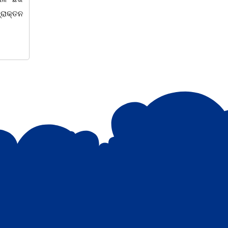
ଜଗାଇଜନ
 ଜ୍ଞାନର