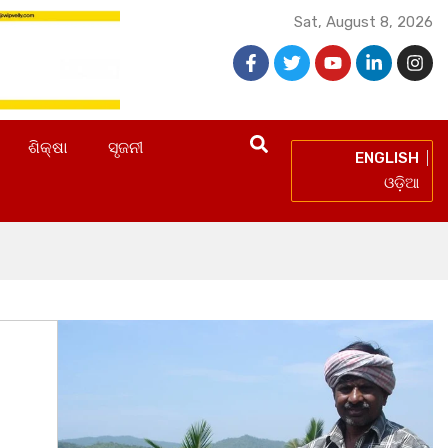
Sat, August 8, 2026
ଶିକ୍ଷା
ସୃଜନୀ
ENGLISH
ଓଡ଼ିଆ