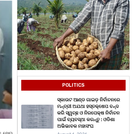
POLITICS
ସ୍କାଉଟ ଆଣ୍ଡ ଗାଇଡ଼ ନିର୍ବାଚନରେ
ମନ୍ତ୍ରୀ ଅଯଥା ହସ୍ତକ୍ଷେପ ବନ୍ଦ
କରି ସ୍ୱଚ୍ଛ ଓ ନିରପେକ୍ଷ ନିର୍ବାଚନ
ପାଇଁ ବ୍ୟବସ୍ଥା କରନ୍ତୁ : ଓଡିଶା
ଅଭିଭାବକ ମହାସଂଘ
ିତ ହୋଇ