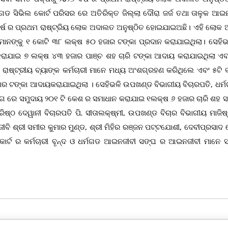
ମଗଡ ସିଭିଲ କୋର୍ଟ ପରିସର ରେ ଅତିରିକ୍ତ ଜିଲ୍ଲା ଦୌରା ଜର୍ଜ ତଥା ତାଳୁକ ଆଇ
 ବର୍ଷ ର ପ୍ରଥମ ରାଷ୍ଟ୍ରିୟ ଲୋକ ଅଦାଲତ ଅନୁଷ୍ଠିତ ହୋଇଯାଇଅଛି। ଏହି ଲୋକ
ମାନଙ୍କୁ ୧ କୋଟି ୩୮ ଲକ୍ଷ ୫୦ ହଜାର ଟଙ୍କା ପ୍ରଦାନ କରାଯାଇଥିଲା। ସେହିଭଳ
ରାଯାଇ ୭ ଲକ୍ଷ ୪୩ ହଜାର ପାଞ୍ଚ ଶହ ଚାରି ଟଙ୍କା ଆଦାୟ କରାଯାଇଥିଲା ଏବଂ
୍ଟ୍ରୀୟ ବ୍ୟାଙ୍କ କର୍ମଚାରୀ ମାନେ ମଧ୍ୟ ଅଂଶଗ୍ରହଣ କରିଥିଲେ ଏବଂ ୫ଟି ବ
 ଟଙ୍କା ଆଦାୟକରାଯାଇଥିଲା । ସେହିଭଳି ଉପଖଣ୍ଡ ବିଭାଗୀୟ ବିଚାରପତି, ଧର୍
ାଗ ରେ ସମୁଦାୟ ୨୦୧ ଟି କେଶ ର ସମାଧାନ କରାଯାଇ ୧ଲକ୍ଷ ୬ ହଜାର ଚାରି ଶହ 
 ଦେୱାନୀ ବିଚାରପତି ପି. ସୀତାଲକ୍ଷ୍ମୀ, ଉପଖଣ୍ଡ ବିଚାର ବିଭାଗୀୟ ମାଜିଷ୍
ନଜୀବି ଶ୍ରୀ ସମୀର କୁମାର ମୁଣ୍ଡ, ଶ୍ରୀ ମିହିର ରଞ୍ଜନ ପଟ୍ଟଯୋଶୀ, ଦେବୀପ୍ରସାଦ
ର୍ଟ ର କର୍ମଚାରୀ ବୃନ୍ଦ ଓ ଧର୍ମଗଡ ଆଇନଜୀବୀ ସଙ୍ଘ ର ଆଇନଜୀବୀ ମାନେ 