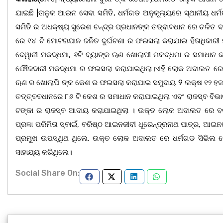
ଯାଇଛି |ତାଳୁକ ଆଇନ ସେବା ସମିତି, ଧର୍ମଗଡ ଅନୁକୂଲ୍ୟରେ ସ୍ଥାନୀୟ ଧର୍
ସମିତି ର ଅଧକ୍ଷ୍ୟ ସୁରେଶ ଚନ୍ଦ୍ର ପ୍ରଧାନଙ୍କ ତତ୍ବାବଧାନ ରେ ଚଳିତ
ରେ ୧୪ ଟି ମୋଟରଯାନ ଜନିତ ଦୁର୍ଘଟଣା ର ଫଇସଲା କରାଯାଇ ହିତାଧିକାରୀ 
ଦେୱାନୀ ମକଦ୍ଧମା, ୬ଟି ବ୍ୟାଙ୍କ ଋଣ ଖୋଲାପୀ ମକଦ୍ଧମା ର ସମାଧାନ କ
ଫୌଜଦାରୀ ମକଦ୍ଧମା ର ଫଇସଲା କରାଯାଇଥିଲା।ଏହି ଲୋକ ଅଦାଲତ ରେ ରାଷ
ଋଣ ର ଖୋଲାପି ଙ୍କ କେଶ ର ଫଇସଲା କରାଯାଇ ସମୁଦାୟ 9 ଲକ୍ଷ ୧୨ ହଜାର
ତତ୍ତ୍ବବଧାନରେ ୮୬ ଟି କେଶ ର ସମାଧାନ କରାଯାଇଥିଲା ଏବଂ ରାଜସ୍ବ ବିଭ
ଟଙ୍କା ର ରାଜସ୍ବ ଆଦାୟ କରାଯାଇଥିଲା । ଉକ୍ତ ଲୋକ ଅଦାଲତ ରେ ବରିଷ୍ଠ
ପ୍ରଜ୍ଞା ପରିମିତା ସ୍ବାଇଁ, ବରିଷ୍ଠ ଆଇନଜୀବୀ ଧୂରେନ୍ଦ୍ରନାଥ ପାତ୍ର, ଆଇ
ପ୍ରମୁଖ ଉପସ୍ଥିଥ ଥିଲେ. ଉକ୍ତ ଲୋକ ଅଦାଲତ ରେ ଧର୍ମଗଡ ସିଭିଲ କୋ
ସାହାଯ୍ୟ କରିଥିଲେ।
Social Share On: