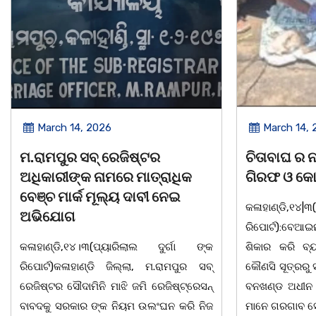
March 14, 2026
March 8, 
ଚିତାବାଘ ର ନଖ ଜବତ ତିନି ଯୁବକ
ସଶକ୍ତ ଓଡିଶା
ଗିରଫ ଓ କୋର୍ଟ ଚାଲାଣ
ଦିବସ ଅନୁଷ୍ଠ
କଳାହାଣ୍ଡି,୧୪|୩(ପ୍ୟାରିଲାଲ ଦୁର୍ଗା ଙ୍କ
ଭୁବନେଶ୍ୱର, 08
ରିପୋର୍ଟ):ବେଆଇନ ଭାବେ ବନ୍ୟଜନ୍ତୁ ଙ୍କ ର
"ସଶକ୍ତ ଓଡିଶା
ଶିକାର କରି ବ୍ୟବସାୟ ଚାଲୁଥିବା ସମ୍ପର୍କରେ
ସ୍ଥିତ କାର୍ଯ୍ୟା
କୌଣସି ସୂତ୍ରରୁ ସୂଚନା ପାଇ କଳାହାଣ୍ଡି ଉତ୍ତର
-2026 ଆବାହକ
ବନଖଣ୍ଡ ଅଧୀନ କେଗାଁ ରେଞ୍ଜର ବନ କର୍ମଚାରୀ
ସଂଯୋଜନା ଓ ସଭ
ମାନେ ଗରଗାବ ସେକ୍ସନ ଅଧୀନ କାନ୍ଦୁଲଝର
ଯାଇଛି l ମହିଳା 