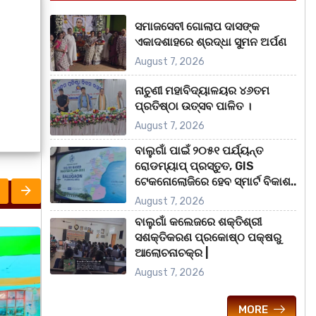
ସମାଜସେବୀ ଗୋଲାପ ଦାସଙ୍କ
ଏକାଦଶାହରେ ଶ୍ରଦ୍ଧା ସୁମନ ଅର୍ପଣ
August 7, 2026
ନାଚୁଣୀ ମହାବିଦ୍ୟାଳୟର ୪୬ତମ
ପ୍ରତିଷ୍ଠା ଉତ୍ସବ ପାଳିତ ।
August 7, 2026
ବାଲୁଗାଁ ପାଇଁ ୨୦୫୧ ପର୍ଯ୍ୟନ୍ତ
ରୋଡମ୍ୟାପ୍ ପ୍ରସ୍ତୁତ, GIS
ଟେକନୋଲୋଜିରେ ହେବ ସ୍ମାର୍ଟ ବିକାଶ..
August 7, 2026
ବାଲୁଗାଁ କଲେଜରେ ଶକ୍ତିଶ୍ରୀ
ସଶକ୍ତିକରଣ ପ୍ରକୋଷ୍ଠ ପକ୍ଷରୁ
ରାଜ୍ୟ
ରାଜ୍
ଆଲୋଚନାଚକ୍ର |
August 7, 2026
MORE