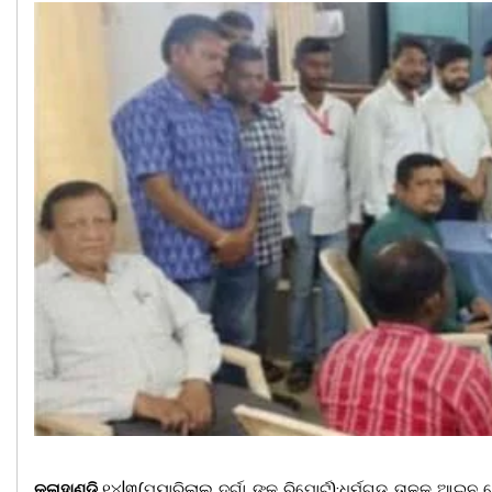
କଳାହାଣ୍ଡି
,୧୪|୩(ପ୍ୟାରିଲାଲ ଦୁର୍ଗା ଙ୍କ ରିପୋର୍ଟ):ଧର୍ମଗଡ ତାଳୁକ ଆଇ