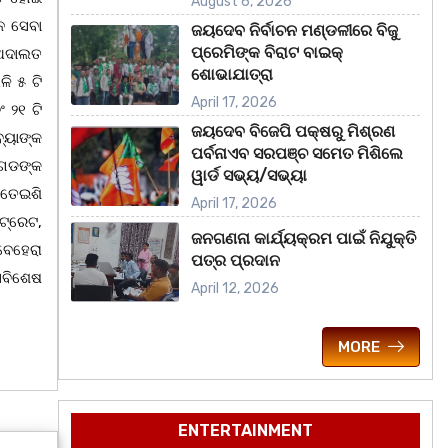
August 6, 2026
ନ ସେବା
ଜୟଦେବ ନିର୍ବାଚନ ମଣ୍ଡଳୀରେ ବିଜୁ
ପ୍ରେମିଙ୍କ ବିରାଟ ବାଇକ୍
 ଅଦାଲତ
ଶୋଭାଯାତ୍ରା
ି ୫ ଟି
April 17, 2026
 ୨୧ ଟି
ଜୟଦେବ ବିଜେପି ପକ୍ଷରୁ ମିଶ୍ରଣ
୍ୟାଙ୍କ
ପର୍ବନାଏବ ସରପଞ୍ଚ ସମେତ ମିଶିଲେ
ମଗଡଙ୍କ
ୱାର୍ଡ ସଭ୍ୟ/ସଭ୍ୟା
ସତେଇଶି
April 17, 2026
ଟ୍ରେଟ,
ଜନଗଣନା କାର୍ଯ୍ୟକ୍ରମ ପାଇଁ ନିଯୁକ୍ତି
 ବେହେରା
ପତ୍ର ପ୍ରଦାନ
ସବିଶେଷ
April 12, 2026
MORE
ENTERTAINMENT