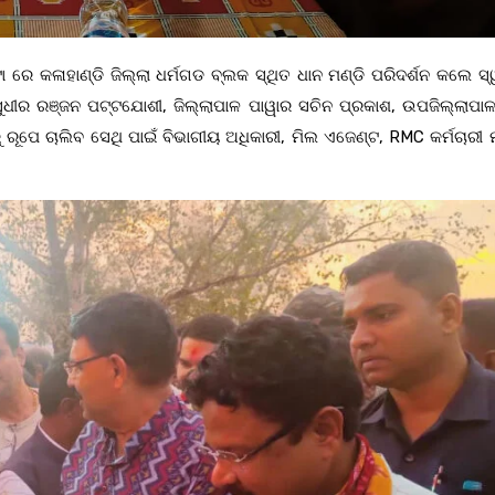
ଟା ରେ କଳାହାଣ୍ଡି ଜିଲ୍ଲା ଧର୍ମଗଡ ବ୍ଲକ ସ୍ଥିତ ଧାନ ମଣ୍ଡି ପରିଦର୍ଶନ କଲେ ସ୍
ୁଧୀର ରଞ୍ଜନ ପଟ୍ଟଯୋଶୀ, ଜିଲ୍ଲାପାଳ ପାୱାର ସଚିନ ପ୍ରକାଶ, ଉପଜିଲ୍ଲାପାଳ
ରୂପେ ଚାଲିବ ସେଥି ପାଇଁ ବିଭାଗୀୟ ଅଧିକାରୀ, ମିଲ ଏଜେଣ୍ଟ, RMC କର୍ମଚାରୀ ମ