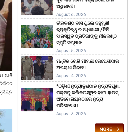
ଅଧିକାରୀ।
August 6, 2026
ନୀଳକଣ୍ଠ ଦାସ ଥିଲେ ବହୁମୁଖୀ
ବ୍ୟକ୍ତିତ୍ୱ ର ଅଧିକାରୀ /ତିନି
ସାରସ୍ୱତ ପ୍ରତିଭାଙ୍କୁ ନୀଳକଣ୍ଠ
ସ୍ମୃତି ସମ୍ମାନ
August 5, 2026
ମନ୍ଦିର ଚୋରି ମାମଲା ରେପେସାଦାର
ଅପରାଧୀ ଗିରଫ।
େ। ଆଜି
August 4, 2026
ିର୍ବାଚନ
*ଓଡ଼ିଶୀ ନୃତ୍ୟାନୁଷ୍ଠାନ ନୃତ୍ୟନିପୁଣା
ତ୍ରୀଙ୍କ
ପକ୍ଷରୁ କଲିକତାସ୍ଥିତ ବାଟା ହାଉସ୍
ଅଡିଟୋରିୟମଠାରେ ନୃତ୍ୟ
ପରିବେଷଣ।
August 3, 2026
MORE