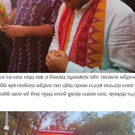
 ପାରିବେ ସେ ନେଇ ମଧ୍ୟ ଚାଷୀ ଓ ବିଭାଗୀୟ ଅଧିକାରୀଙ୍କ ସହିତ ଆଲୋଚନା କରିଥିଲ
।ଏପରିକି ଶ୍ରୀ ମହାଲିଙ୍ଗ କହିଥିଲେ ଆମ ପ୍ରିୟ ପ୍ରଧାନ ମନ୍ତ୍ରୀ ନରେନ୍ଦ୍ର ମୋଦୀ ନ
େପରିକି ଧାନର ସର୍ବ ନିମ୍ନ ମୂଲ୍ୟ ହେଉକି ସୁଭଦ୍ରା ଯୋଜନା ହେଉ, ସ୍ବାସ୍ଥ୍ୟ ମନ୍