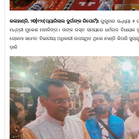
କଳାହାଣ୍ଡି, ୨0|୧୨:(ପ୍ୟାରିଲାଲ ଦୁର୍ଗାଙ୍କ ରିପୋର୍ଟ):
ଗୁରୁବାର ସନ୍ଧ୍ୟା ୫ 
ମନ୍ତ୍ରୀ ମୁକେଶ ମହାଳିଙ୍ଗ। ତାଙ୍କ ଗସ୍ତ ସମୟରେ ଧର୍ମଗଡ ବିଧାୟକ ସ
ଚୋକମା ସମେତ ବିଭାଗୀୟ ଅଧିକାରୀ ଉପସ୍ଥିତ ଥିଲେ।ମଣ୍ଡି କିପରି ସୁଚାରୁ 
ଡ଼ାକି