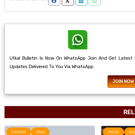
Utkal Bulletin Is Now On WhatsApp Join And Get Latest
Updates Delivered To You Via WhatsApp
JOIN NOW
REL
ଅପରାଧ
ରାଜ୍ୟ
ମହାନଗର
ର