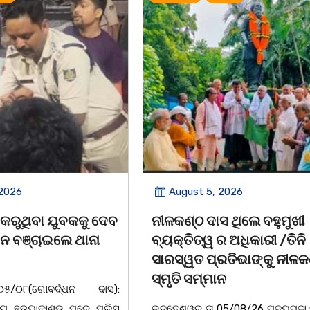
 2026
August 5, 2026
ସ ଥିଲେ ବହୁମୁଖୀ
ବକୁଳବନର ମହକ ସତ୍ୟବାଦୀ 
ର ଅଧିକାରୀ /ତିନି
ସନ୍ଥ
ରତିଭାଙ୍କୁ ନୀଳକଣ୍ଠ
ପଣ୍ଡିତ ନୀଳକଣ୍ଠ ଦାଶ
ଉତ୍କଳ
ନ
ସୁଯୋଗ୍ଯ ସନ୍ତାନସତ୍ୟବାଦୀ ଶ୍ରେଷ
5/08/26 ପୁଜ୍ୟପୂଜା ସଂସ୍କୃତି
,ନବରବି ସମ ଉଜ୍ଜ୍ବଳମୟ ହେଜ୍ଞା