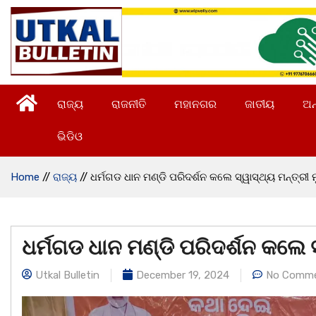
ରାଜ୍ୟ
ରାଜନୀତି
ମହାନଗର
ଜାତୀୟ
ଅନ
ଭିଡିଓ
Home
//
ରାଜ୍ୟ
//
ଧର୍ମଗଡ ଧାନ ମଣ୍ଡି ପରିଦର୍ଶନ କଲେ ସ୍ୱାସ୍ଥ୍ୟ ମନ୍ତ୍ର
ଧର୍ମଗଡ ଧାନ ମଣ୍ଡି ପରିଦର୍ଶନ କଲେ 
Utkal Bulletin
December 19, 2024
No Comm