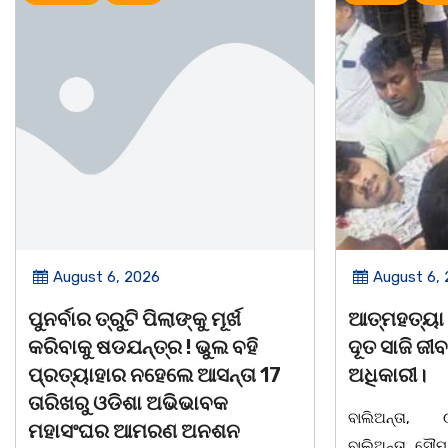
August 6, 2026
August 5,
ଆତ୍ମହତ୍ୟା କରୁଥିବା ଯୁବକକୁ ଦେବ
ନୀଳକଣ୍ଠ ଦା
ଦୂତ ସାଜି ଜୀବନ ବଞ୍ଚାଇଲେ ଥାନା
ବ୍ୟକ୍ତିତ୍ୱ 
ଅଧିକାରୀ।
ସାରସ୍ୱତ ପ୍
ସ୍ମୃତି ସମ୍ମା
ବାଲିଅନ୍ତା, ୦୫/୦୮(ଗୋବର୍ଦ୍ଧନ ଦାସ):
ବାଲିଅନ୍ତା ସୌମ୍ୟ ହତ୍ୟାକାଣ୍ଡ ପରେ ପୁଲିସ
ଭୁବନେଶ୍ୱର ତା 0