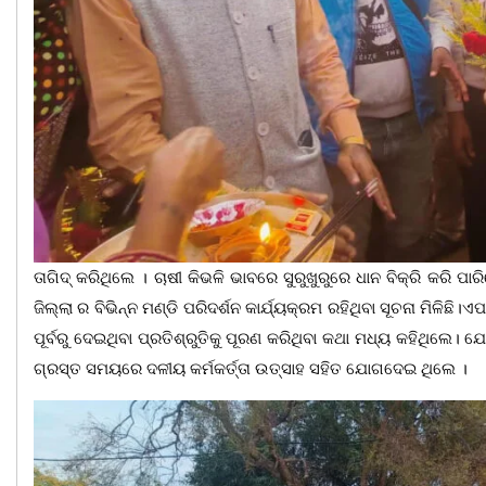
ତାଗିଦ୍ କରିଥିଲେ । ଚାଷୀ କିଭଳି ଭାବରେ ସୁରୁଖୁରୁରେ ଧାନ ବିକ୍ରି କରି
ଜିଲ୍ଲା ର ବିଭିନ୍ନ ମଣ୍ଡି ପରିଦର୍ଶନ କାର୍ଯ୍ୟକ୍ରମ ରହିଥିବା ସୂଚନା ମିଳିଛି
ପୂର୍ବରୁ ଦେଇଥିବା ପ୍ରତିଶ୍ରୁତିକୁ ପୂରଣ କରିଥିବା କଥା ମଧ୍ୟ କହିଥିଲେ। ଯ
ଗ୍ରସ୍ତ ସମୟରେ ଦଳୀୟ କର୍ମକର୍ତ୍ତା ଉତ୍ସାହ ସହିତ ଯୋଗଦେଇ ଥିଲେ ।