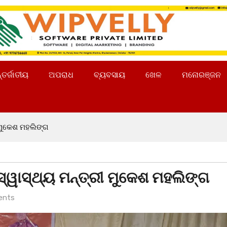
୍ତର୍ଜାତୀୟ
ଅପରାଧ
ବ୍ୟବସାୟ
ଖେଳ
ମନୋରଞ୍ଜନ
ୀ ମୁକେଶ ମହଲିଙ୍ଗ
ସ୍ୱାସ୍ଥ୍ୟ ମନ୍ତ୍ରୀ ମୁକେଶ ମହଲିଙ୍ଗ
ents