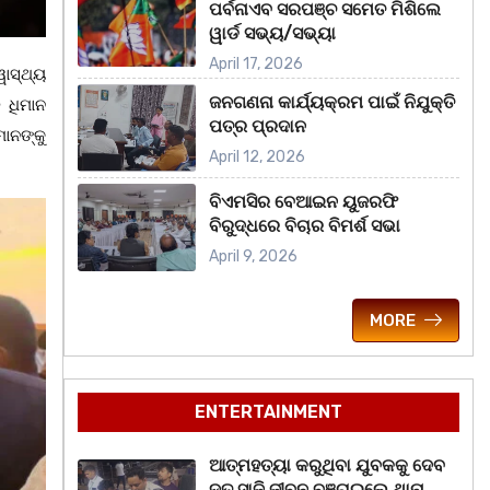
ପର୍ବନାଏବ ସରପଞ୍ଚ ସମେତ ମିଶିଲେ
ୱାର୍ଡ ସଭ୍ୟ/ସଭ୍ୟା
April 17, 2026
ୱାସ୍ଥ୍ୟ
ଜନଗଣନା କାର୍ଯ୍ୟକ୍ରମ ପାଇଁ ନିଯୁକ୍ତି
 ଧିମାନ
ପତ୍ର ପ୍ରଦାନ
ାନଙ୍କୁ
April 12, 2026
ବିଏମସିର ବେଆଇନ ୟୁଜରଫି
ବିରୁଦ୍ଧରେ ବିଚାର ବିମର୍ଶ ସଭା
April 9, 2026
MORE
ENTERTAINMENT
ଆତ୍ମହତ୍ୟା କରୁଥିବା ଯୁବକକୁ ଦେବ
ଦୂତ ସାଜି ଜୀବନ ବଞ୍ଚାଇଲେ ଥାନା