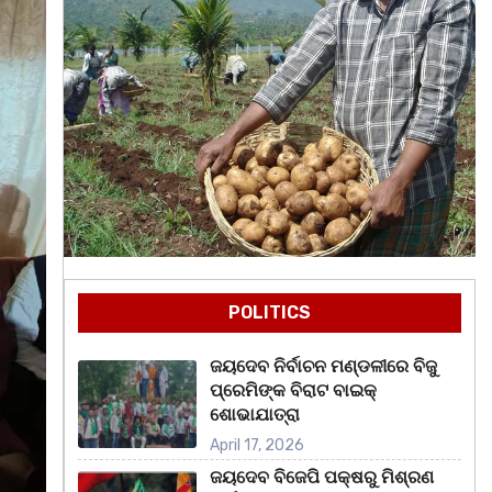
POLITICS
ଜୟଦେବ ନିର୍ବାଚନ ମଣ୍ଡଳୀରେ ବିଜୁ
ପ୍ରେମିଙ୍କ ବିରାଟ ବାଇକ୍
ଶୋଭାଯାତ୍ରା
April 17, 2026
ଜୟଦେବ ବିଜେପି ପକ୍ଷରୁ ମିଶ୍ରଣ