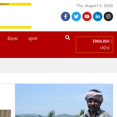
Thu, August 6, 2026
ଶିକ୍ଷା
ସୃଜନୀ
ENGLISH
ଓଡ଼ିଆ