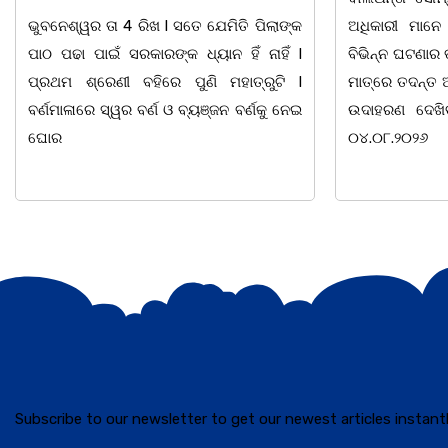
ଅଧିକାରୀ ମାନେ ଏବେ ଦାୟିତ୍ଵବାନ ହେବାସହ
ସୁରକ୍ଷା ଅଭିଯା
ବିଭିନ୍ନ ଘଟଣାର ତତକ୍ଷଣାତ୍ ଅଭିଯୋଗ ପାଇବା
ସାହିତ୍ୟ ସଂସ୍କୃତି
ମାତ୍ରେ ତଦନ୍ତ ଆରମ୍ଭ କରୁଛି ପୁଲିସ । ଯାହାର
ସାମୁଖ୍ୟ ପକ୍ଷ
ଉଦାହରଣ ଦେଖିବାକୁ ମିଳିଛି ଧଉଳି ଥାନାରେ।
ନିକଟ ମହାନ ସ୍ୱ
୦୪.୦୮.୨୦୨୬
ବାଚସ୍ପତି, ସମାଜ 
Subscribe to our newsletter to get our newest articles instantl