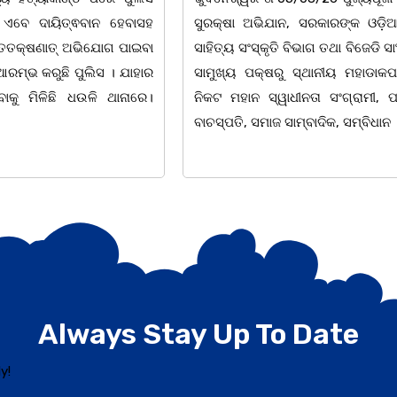
ନ, ସରକାରଙ୍କ ଓଡ଼ିଆ ଭାଷା,
ନୀଳକଣ୍ଠ lଆଦର୍ଶ ଶିକ୍ଷକ,
 ବିଭାଗ ତଥା ବିଜେଡି ସାଂସ୍କୃତିକ
ସୁଲେଖକସୁଉଜ୍ଜ୍ବଳ ଦୀପଶିଖାକବ
ରୁ ସ୍ଥାନୀୟ ମହାଡାକପାଳ ଛକ
ପ୍ରତି ଅକ୍ଷରରେମାଟି,ଜାତି କଥ
ାଧୀନତା ସଂଗ୍ରାମୀ, ପ୍ରାକ୍ତନ
lସତ୍ୟବାଦୀ ର ବନବିଦ୍ୟାଳୟେ ,
ସାମ୍ବାଦିକ, ସମ୍ବିଧାନ
ଚେତନା,ଅଜ୍ଞାନଅନ୍ଧାର ଦୂରୀଭୂତକଲବାଣ୍ଟି
ଭାବନା
Always Stay Up To Date
y!