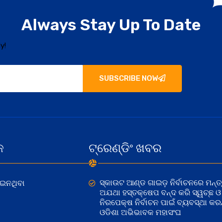
Always Stay Up To Date
y!
SUBSCRIBE NOW
କ
ଟ୍ରେଣ୍ଡିଂ ଖବର
ସ୍କାଉଟ ଆଣ୍ଡ ଗାଇଡ଼ ନିର୍ବାଚନରେ ମନ୍ତ୍
ୋଇନଥିବା
ଅଯଥା ହସ୍ତକ୍ଷେପ ବନ୍ଦ କରି ସ୍ୱଚ୍ଛ ଓ
ନିରପେକ୍ଷ ନିର୍ବାଚନ ପାଇଁ ବ୍ୟବସ୍ଥା କରନ୍
ଓଡିଶା ଅଭିଭାବକ ମହାସଂଘ