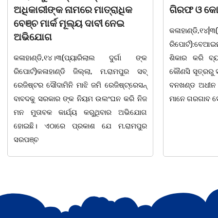
ଗିରଫ ଓ କୋର୍ଟ ଚାଲାଣ
ଦିବସ ଅନୁଷ୍ଠ
କଳାହାଣ୍ଡି,୧୪|୩(ପ୍ୟାରିଲାଲ ଦୁର୍ଗା ଙ୍କ
ଭୁବନେଶ୍ୱର, 08
ରିପୋର୍ଟ):ବେଆଇନ ଭାବେ ବନ୍ୟଜନ୍ତୁ ଙ୍କ ର
"ସଶକ୍ତ ଓଡିଶା
ଶିକାର କରି ବ୍ୟବସାୟ ଚାଲୁଥିବା ସମ୍ପର୍କରେ
ସ୍ଥିତ କାର୍ଯ୍ୟା
କୌଣସି ସୂତ୍ରରୁ ସୂଚନା ପାଇ କଳାହାଣ୍ଡି ଉତ୍ତର
-2026 ଆବାହକ
ବନଖଣ୍ଡ ଅଧୀନ କେଗାଁ ରେଞ୍ଜର ବନ କର୍ମଚାରୀ
ସଂଯୋଜନା ଓ ସଭ
ମାନେ ଗରଗାବ ସେକ୍ସନ ଅଧୀନ କାନ୍ଦୁଲଝର
ଯାଇଛି l ମହିଳା 