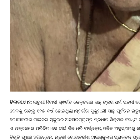
ଚିଲିକା,୪।୨:
ନାଚୁଣୀ ନିବାସୀ ସ୍ଵର୍ଗତ କେଳୁଚରଣ ସାହୁ ଙ୍କର ଧର୍ମ ପତ୍ନୀ
ବେଳକୁ ତାଙ୍କୁ ୧୧୫ ବର୍ଷ ହୋଇଥିଲା।ସ୍ବର୍ଗତା ସୁକୁମାରୀ ସାହୁ ପୂର୍ବତନ ନା
ଗୋଦାବରୀଶ ମାଇନର ସ୍କୁଲର ଅବସରପ୍ରାପ୍ତ ପ୍ରଧାନ ଶିକ୍ଷକ ବସନ୍ତ କୁମ
ଏ ଅଞ୍ଚଳରେ ପରିଚିତ।ସେ ଦୀର୍ଘ ଦିନ ଧରି ବାର୍ଦ୍ଧକ୍ୟ ଜନିତ ଅସୁସ୍ଥତାରୁ ନ
ବିଭୂତି ଭୂଷଣ ହରିଚନ୍ଦନ, ନାଚୁଣୀ ଗୋଦାବରୀଶ ହାଇସ୍କୁଲର ପ୍ରାକ୍ତନ ପ୍ର