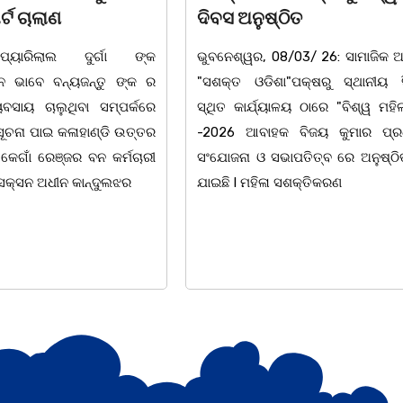
ିତ
ଉପଲକ୍ଷେ ନାଟକ ‘ଖାଣ୍ଟି ସୁନା
/03/ 26: ସାମାଜିକ ଅନୁଷ୍ଠାନ
ଚିଲିକା: ଆନ୍ତର୍ଜାତୀୟ ମହିଳା ଦିବ
"ପକ୍ଷରୁ ସ୍ଥାନୀୟ ସିଆରପି
ଅବସରରେ ବାଲୁଗାଁସ୍ଥିତ ମା' ଭଗବ
ଳୟ ଠାରେ "ବିଶ୍ୱ ମହିଳା ଦିବସ
ନିକେତନ ର ଓଡ଼ିଆ ଅସ୍ମିତା ଉପରେ 
 ବିଜୟ କୁମାର ପ୍ରଧାନଙ୍କ
ନାଟକ "ଖାଣ୍ଟି ସୁନା" ଗୈ।ରୀ ସାଂସ
ାପତିତ୍ବ ରେ ଅନୁଷ୍ଠିତ ହୋଇ
ପ୍ରତିଷ୍ଠାନ, ଖୋର୍ଦ୍ଧା ଆନୁକୁଲ୍ୟରେ 
ସଶକ୍ତିକରଣ
ହୋଇଯାଇଛି। ଡ଼ଃ ପ୍ରଦୀପ ଭୈମିକ ଙ୍କ