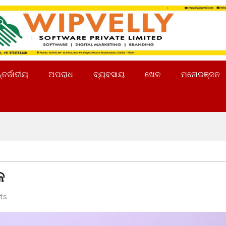
୍ତର୍ଜାତୀୟ
ଅପରାଧ
ବ୍ୟବସାୟ
ଖେଳ
ମନୋରଞ୍ଜନ
କ
ts