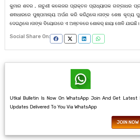
କୁମାର ଶବର , ନାଚୁଣୀ କଲେଜର ପ୍ରାକ୍ତନ ପ୍ରାଧ୍ୟାପକ ଗଙ୍ଗାଧର ପ୍ର
ଶଵାଧାରରେ ପୁଷ୍ପମାଲ୍ୟ ଅର୍ପଣ କରି କରିଥିଲେ।ତାଙ୍କ ଶେଷ କୃତ୍ୟ ପୁରୀ
ଦେଇଥିଲେ।ତାଙ୍କ ବିୟୋଗରେ ଏ ଅଞ୍ଚଳରେ ଶୋକର୍ ଛାୟା ଖେଳି ଯାଇଛି।
Social Share On:
Utkal Bulletin Is Now On WhatsApp Join And Get Latest
Updates Delivered To You Via WhatsApp
JOIN NOW