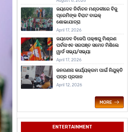
August 6, 2026
ଜୟଦେବ ନିର୍ବାଚନ ମଣ୍ଡଳୀରେ ବିଜୁ
ପ୍ରେମିଙ୍କ ବିରାଟ ବାଇକ୍
ଶୋଭାଯାତ୍ରା
April 17, 2026
ଜୟଦେବ ବିଜେପି ପକ୍ଷରୁ ମିଶ୍ରଣ
ପର୍ବନାଏବ ସରପଞ୍ଚ ସମେତ ମିଶିଲେ
ୱାର୍ଡ ସଭ୍ୟ/ସଭ୍ୟା
April 17, 2026
ଜନଗଣନା କାର୍ଯ୍ୟକ୍ରମ ପାଇଁ ନିଯୁକ୍ତି
ପତ୍ର ପ୍ରଦାନ
April 12, 2026
MORE
ENTERTAINMENT