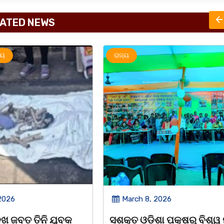
ATED NEWS
ରାଜ୍ୟ
2026
March 8, 2026
 ପକ୍ଷରୁ ବିଶ୍ୱ ମହିଳା
ଆନ୍ତର୍ଜାତୀୟ ମହିଳା ଦିବସ