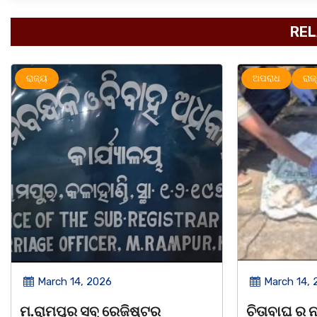
REL
ଅପରାଧ
ରାଜ୍ୟ
ରାଜ୍ୟ
March 14, 2026
March 8, 
ଚିତାବାଘ ର ନଖ ଜବତ ତିନି ଯୁବକ
ସଶକ୍ତ ଓଡିଶା