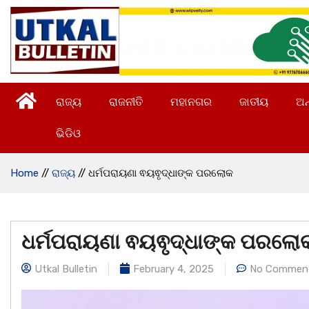
ରାଜ୍ୟ
ରାଜନୀତି
ମହାନଗର
ଜାତୀୟ
ଅନ
ଭିଡିଓ
Home
//
ରାଜ୍ୟ
//
ଧର୍ମପରାୟଣା ଵୟଵୃଦ୍ଧାଙ୍କ ପରଲୋକ
ଧର୍ମପରାୟଣା ଵୟଵୃଦ୍ଧାଙ୍କ ପରଲୋ
Utkal Bulletin
February 4, 2025
No Commen