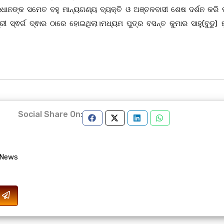
ଧାନଙ୍କ ସମେତ ବହୁ ମାନ୍ୟଗଣ୍ୟ ବ୍ୟକ୍ତି ଓ ଅଞ୍ଚଳବାସୀ ଶେଷ ଦର୍ଶନ କରି 
 ସ୍ଵର୍ଗ ଦ୍ଵାର ଠାରେ ହୋଇଥିଲା।ମଧ୍ୟମ ପୁତ୍ର ବସନ୍ତ କୁମାର ସାହୁ(ବୁଡୁ) ମୁ
Social Share On:
 News