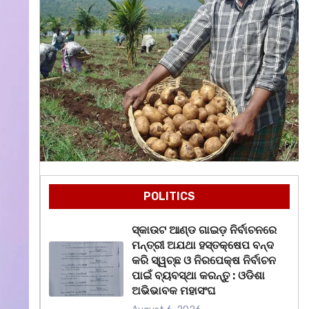
POLITICS
ସ୍କାଉଟ ଆଣ୍ଡ ଗାଇଡ଼ ନିର୍ବାଚନରେ
ମନ୍ତ୍ରୀ ଅଯଥା ହସ୍ତକ୍ଷେପ ବନ୍ଦ
କରି ସ୍ୱଚ୍ଛ ଓ ନିରପେକ୍ଷ ନିର୍ବାଚନ
ପାଇଁ ବ୍ୟବସ୍ଥା କରନ୍ତୁ : ଓଡିଶା
ଅଭିଭାବକ ମହାସଂଘ