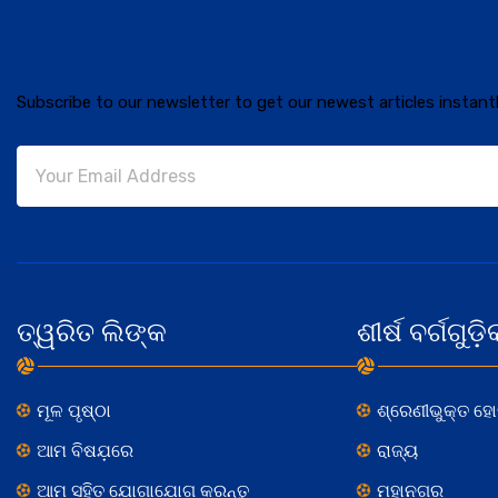
Subscribe to our newsletter to get our newest articles instantl
ତ୍ୱରିତ ଲିଙ୍କ
ଶୀର୍ଷ ବର୍ଗଗୁଡ଼ି
ମୂଳ ପୃଷ୍ଠା
ଶ୍ରେଣୀଭୁକ୍ତ ହ
ଆମ ବିଷଯ଼ରେ
ରାଜ୍ୟ
ଆମ ସହିତ ଯୋଗାଯୋଗ କରନ୍ତୁ
ମହାନଗର