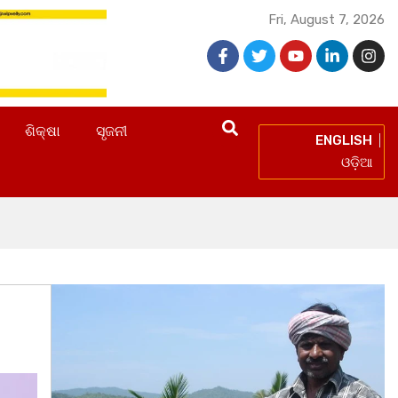
Fri, August 7, 2026
ଶିକ୍ଷା
ସୃଜନୀ
ENGLISH
ଓଡ଼ିଆ