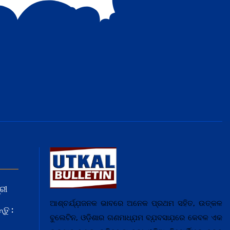
ରୀ
ଆଶ୍ଚର୍ଯ୍ଯ଼ଜନକ ଭାବରେ ଅନେକ ପ୍ରଥମ ସହିତ, ଉତ୍କଳ
ତୁ :
ବୁଲେଟିନ, ଓଡ଼ିଶାର ଗଣମାଧ୍ଯ଼ମ ବ୍ଯ଼ବସାଯ଼ରେ କେବଳ ଏକ