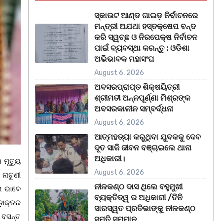
ସ୍କାଉଟ ଆଣ୍ଡ ଗାଇଡ଼ ନିର୍ବାଚନରେ
ମନ୍ତ୍ରୀ ଅଯଥା ହସ୍ତକ୍ଷେପ ବନ୍ଦ
କରି ସ୍ୱଚ୍ଛ ଓ ନିରପେକ୍ଷ ନିର୍ବାଚନ
ପାଇଁ ବ୍ୟବସ୍ଥା କରନ୍ତୁ : ଓଡିଶା
ଅଭିଭାବକ ମହାସଂଘ
August 6, 2026
ଅବସରପ୍ରାପ୍ତ ଶିକ୍ଷୟିତ୍ରୀ
ଶ୍ରୀମତୀ ଅନ୍ନପୂର୍ଣ୍ଣା ମିଶ୍ରଙ୍କ
ଅବସରକାଳୀନ ସମ୍ବର୍ଦ୍ଧନା
August 6, 2026
ଆତ୍ମହତ୍ୟା କରୁଥିବା ଯୁବକକୁ ଦେବ
ଦୂତ ସାଜି ଜୀବନ ବଞ୍ଚାଇଲେ ଥାନା
ଅଧିକାରୀ।
 ମୃତ୍ୟୁ
August 6, 2026
 ନାଚୁଣୀ
ନୀଳକଣ୍ଠ ଦାସ ଥିଲେ ବହୁମୁଖୀ
ା ଭାବେ
ବ୍ୟକ୍ତିତ୍ୱ ର ଅଧିକାରୀ /ତିନି
ଡ଼ାକ୍ତର
ସାରସ୍ୱତ ପ୍ରତିଭାଙ୍କୁ ନୀଳକଣ୍ଠ
କ ବସନ୍ତ
ସ୍ମୃତି ସମ୍ମାନ