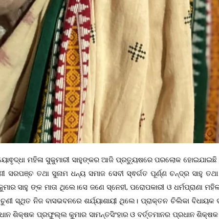
 ଵୟୋଵୃଦ୍ଧା ମହିଳା ସୁକୁମାରୀ ସାହୁଙ୍କର ଆଜି ପ୍ରତ୍ୟୁଷରେ ପରଲୋକ ହୋଇଯାଇଛି।
ଚୁଣୀ ସରପଞ୍ଚ ତଥା ସୁନାମ ଧନ୍ୟ ସମାଜ ସେବୀ ସ୍ଵର୍ଗତ ପୂର୍ଣ୍ଣ ଚନ୍ଦ୍ର ସାହୁ ତଥା
ାର ସାହୁ ଙ୍କ ମାତା ଥିଲେ।ସେ ଜଣେ ସ୍ନେହୀ, ପରୋପକାରୀ ଓ ଧର୍ମପ୍ରାଣା ମହିଳ
ାଚୁଣୀ ସ୍ଥିତ ନିଜ ବାସଭବନରେ ଶର୍ଯ୍ୟାଶାୟୀ ଥିଲେ। ପ୍ରାକ୍ତନ ଚିଲିକା ବିଧାୟକ 
ଧାନ ଶିକ୍ଷକ ପ୍ରଫୁଲ୍ଲ କୁମାର ସାମନ୍ତସିଂହାର ଓ ବର୍ତ୍ତମାନର ପ୍ରଧାନ ଶିକ୍ଷ