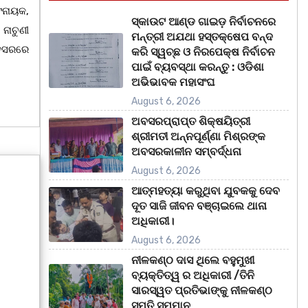
ଟନାୟକ,
ସ୍କାଉଟ ଆଣ୍ଡ ଗାଇଡ଼ ନିର୍ବାଚନରେ
ନାଚୁଣୀ
ମନ୍ତ୍ରୀ ଅଯଥା ହସ୍ତକ୍ଷେପ ବନ୍ଦ
ଅବସରରେ
କରି ସ୍ୱଚ୍ଛ ଓ ନିରପେକ୍ଷ ନିର୍ବାଚନ
ପାଇଁ ବ୍ୟବସ୍ଥା କରନ୍ତୁ : ଓଡିଶା
ଅଭିଭାବକ ମହାସଂଘ
August 6, 2026
ଅବସରପ୍ରାପ୍ତ ଶିକ୍ଷୟିତ୍ରୀ
ଶ୍ରୀମତୀ ଅନ୍ନପୂର୍ଣ୍ଣା ମିଶ୍ରଙ୍କ
ଅବସରକାଳୀନ ସମ୍ବର୍ଦ୍ଧନା
August 6, 2026
ଆତ୍ମହତ୍ୟା କରୁଥିବା ଯୁବକକୁ ଦେବ
ଦୂତ ସାଜି ଜୀବନ ବଞ୍ଚାଇଲେ ଥାନା
ଅଧିକାରୀ।
August 6, 2026
ନୀଳକଣ୍ଠ ଦାସ ଥିଲେ ବହୁମୁଖୀ
ବ୍ୟକ୍ତିତ୍ୱ ର ଅଧିକାରୀ /ତିନି
ସାରସ୍ୱତ ପ୍ରତିଭାଙ୍କୁ ନୀଳକଣ୍ଠ
ସ୍ମୃତି ସମ୍ମାନ