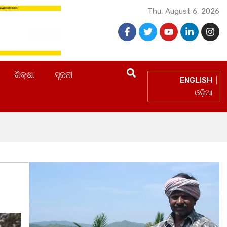
Thu, August 6, 2026
ଶିକ୍ଷା
ସୃଜନୀ
ENGLISH
ଓଡ଼ିଆ