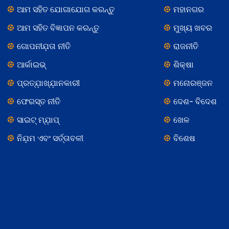
ଆମ ସହିତ ଯୋଗାଯୋଗ କରନ୍ତୁ
ମହାନଗର
ଆମ ସହିତ ବିଜ୍ଞାପନ କରନ୍ତୁ
ମୁଖ୍ୟ ଖବର
ଗୋପନୀଯ଼ତା ନୀତି
ରାଜନୀତି
ଆର୍କାଇଭ୍
ଶିକ୍ଷା
ପ୍ରତ୍ଯ଼ାଖ୍ଯ଼ାନକାରୀ
ମନୋରଞ୍ଜନ
ଫେରସ୍ତ ନୀତି
ଦେଶ- ବିଦେଶ
ସାଇଟ୍ ମ୍ଯ଼ାପ୍
ଖେଳ
ନିଯ଼ମ ଏବଂ ସର୍ତ୍ତାବଳୀ
ବିଶେଷ