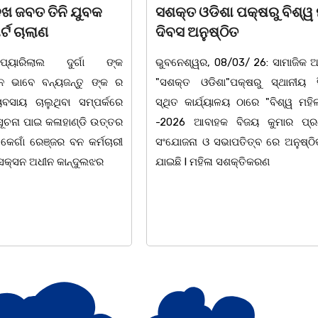
 ପକ୍ଷରୁ ବିଶ୍ୱ ମହିଳା
ଆନ୍ତର୍ଜାତୀୟ ମହିଳା ଦିବସ
ିତ
ଉପଲକ୍ଷେ ନାଟକ ‘ଖାଣ୍ଟି ସୁନା
/03/ 26: ସାମାଜିକ ଅନୁଷ୍ଠାନ
ଚିଲିକା: ଆନ୍ତର୍ଜାତୀୟ ମହିଳା ଦିବ
"ପକ୍ଷରୁ ସ୍ଥାନୀୟ ସିଆରପି
ଅବସରରେ ବାଲୁଗାଁସ୍ଥିତ ମା' ଭଗବ
ଳୟ ଠାରେ "ବିଶ୍ୱ ମହିଳା ଦିବସ
ନିକେତନ ର ଓଡ଼ିଆ ଅସ୍ମିତା ଉପରେ 
 ବିଜୟ କୁମାର ପ୍ରଧାନଙ୍କ
ନାଟକ "ଖାଣ୍ଟି ସୁନା" ଗୈ।ରୀ ସାଂସ
ାପତିତ୍ବ ରେ ଅନୁଷ୍ଠିତ ହୋଇ
ପ୍ରତିଷ୍ଠାନ, ଖୋର୍ଦ୍ଧା ଆନୁକୁଲ୍ୟରେ 
ସଶକ୍ତିକରଣ
ହୋଇଯାଇଛି। ଡ଼ଃ ପ୍ରଦୀପ ଭୈମିକ ଙ୍କ