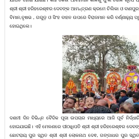
ଯାପିତ ହୋଇ ଯାଇଛି। କାହିଁ କେଉଁ ଆବହମାନ କାଳରୁ ଫୁଲ ଦୋଳ ରୂପେ ପ୍
ଶ୍ରୀ ଶ୍ରୀ ହରିହରେଶ୍ଵର ଦେବଙ୍କ ଆମନ୍ତ୍ରଣ କ୍ରମେ ଚିଲିକା ଓ ବାଣପୁର ବ୍
ବିମାନ,ବୃଷଭ , ଗରୁଡ଼ ଓ ସିଂହ ବାହନ ଉପରେ ବିରାଜମାନ କରି ବର୍ଣ୍ଣା
ହୋଇଥିଲେ।
ଦଶମୀ ଦିନ ବିଭିନ୍ନ ବୈଦିକ ପୂଜା ଉପଚାର ମାଧ୍ୟରେ ଆଜି ପୂର୍ବ ନିର୍ଦ୍ଧ
ହୋଇଯାଇଛି। ଏହି ମେଳଣରେ ପୀଠାଧିପତି ଶ୍ରୀ ଶ୍ରୀ ହରିହରେଶ୍ଵର ଦେବଙ୍କ
ଛୋଟରାୟ ପୁର ସ୍ଥିତ ଶ୍ରୀ ଶ୍ରୀ ଲୋକନାଥ ଦେଵ, ଗଙ୍ଗାଧର ପୁର ସ୍ଥିତ 