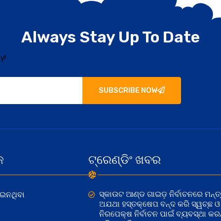
Always Stay Up To Date
y!
SUBSCRIBE NOW
କ
ଟ୍ରେଣ୍ଡିଂ ଖବର
ସ୍କାଉଟ ଆଣ୍ଡ ଗାଇଡ଼ ନିର୍ବାଚନରେ ମନ୍ତ୍
ୋଇନଥିବା
ଅଯଥା ହସ୍ତକ୍ଷେପ ବନ୍ଦ କରି ସ୍ୱଚ୍ଛ ଓ
ନିରପେକ୍ଷ ନିର୍ବାଚନ ପାଇଁ ବ୍ୟବସ୍ଥା କରନ୍