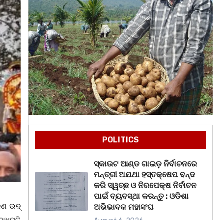
POLITICS
ସ୍କାଉଟ ଆଣ୍ଡ ଗାଇଡ଼ ନିର୍ବାଚନରେ
ମନ୍ତ୍ରୀ ଅଯଥା ହସ୍ତକ୍ଷେପ ବନ୍ଦ
କରି ସ୍ୱଚ୍ଛ ଓ ନିରପେକ୍ଷ ନିର୍ବାଚନ
ପାଇଁ ବ୍ୟବସ୍ଥା କରନ୍ତୁ : ଓଡିଶା
ଳଣ ଉଦ୍
ଅଭିଭାବକ ମହାସଂଘ