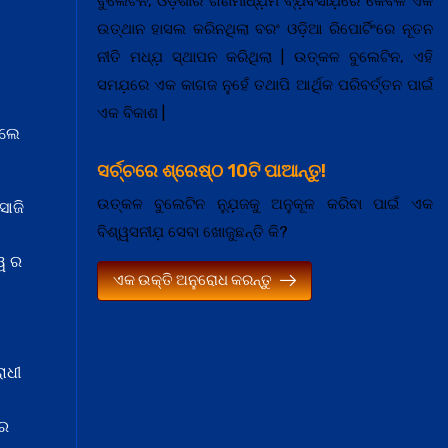
ବୁଲେଟିନ, ଓଡ଼ିଶାର ଗଣମାଧ୍ଯ଼ମ ବ୍ଯ଼ବସାଯ଼ରେ କେବଳ ଏକ
ଉତ୍ଥାନ ହାସଲ କରିନଥିଲା ବରଂ ଓଡ଼ିଆ ରିପୋର୍ଟିଂରେ ନୂତନ
ନୀତି ମଧ୍ଯ଼ ସ୍ଥାପନ କରିଥିଲା | ଉତ୍କଳ ବୁଲେଟିନ, ଏହି
ସମଯ଼ରେ ଏକ କାଗଜ ନୁହେଁ ତଥାପି ଆର୍ଥିକ ପରିବର୍ତ୍ତନ ପାଇଁ
ଏକ ବିକାଶ |
େଲେ
ସର୍ଚ୍ଚରେ ଶ୍ରେଷ୍ଠ 10ଟି ପାଆନ୍ତୁ!
ଉତ୍କଳ ବୁଲେଟିନ ନ୍ଯ଼ୁଜକୁ ଅନୁକୂଳ କରିବା ପାଇଁ ଏକ
ସାଜି
ବିଶ୍ୱସନୀଯ଼ ସେବା ଖୋଜୁଛନ୍ତି କି?
ୱ ର
ଏକ ଉକ୍ତି ଅନୁରୋଧ କରନ୍ତୁ
ାଧୀ
 ର