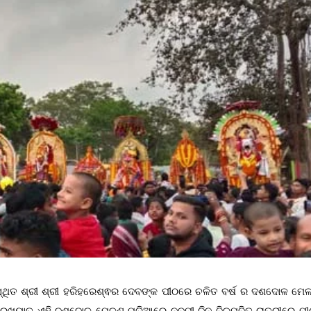
ୀ ସ୍ଥିତ ଶ୍ରୀ ଶ୍ରୀ ହରିହରେଶ୍ଵର ଦେବଙ୍କ ପୀଠରେ ଚଳିତ ବର୍ଷ ର ଦଶଦୋଳ ମେ