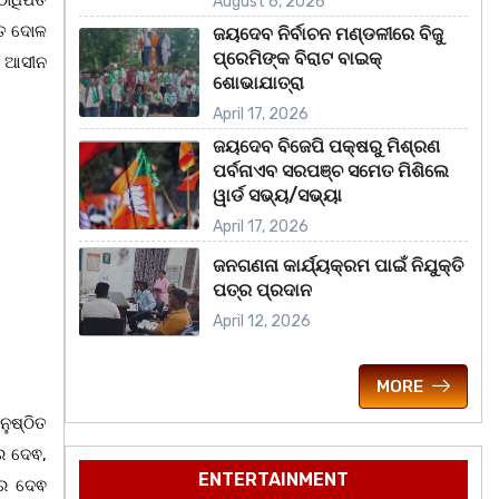
ାଧିପତି
August 6, 2026
ଜିତ ଦୋଳ
ଜୟଦେବ ନିର୍ବାଚନ ମଣ୍ଡଳୀରେ ବିଜୁ
ପ୍ରେମିଙ୍କ ବିରାଟ ବାଇକ୍
େ ଆସୀନ
ଶୋଭାଯାତ୍ରା
April 17, 2026
ଜୟଦେବ ବିଜେପି ପକ୍ଷରୁ ମିଶ୍ରଣ
ପର୍ବନାଏବ ସରପଞ୍ଚ ସମେତ ମିଶିଲେ
ୱାର୍ଡ ସଭ୍ୟ/ସଭ୍ୟା
April 17, 2026
ଜନଗଣନା କାର୍ଯ୍ୟକ୍ରମ ପାଇଁ ନିଯୁକ୍ତି
ପତ୍ର ପ୍ରଦାନ
April 12, 2026
MORE
ୁଷ୍ଠିତ
ର ଦେଵ,
ENTERTAINMENT
ୱର ଦେଵ