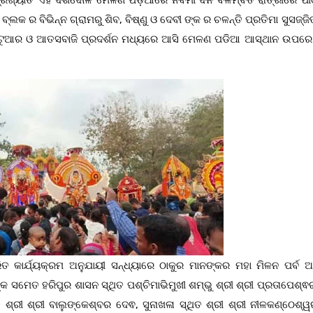
ରଖ୍ୟାତ ଏହି ଦଶଦୋଳ ମେଳଣ ପଡ଼ିଆରେ ନବମୀ ଦିନ ବିଳମ୍ବିତ ରାତ୍ରୀରେ ପୀଠ
ଲକ ର ବିଭିନ୍ନ ଗ୍ରାମରୁ ଶିବ, ବିଷ୍ଣୁ ଓ ଦେବୀ ଙ୍କ ର ଚଳନ୍ତି ପ୍ରତିମା ସୁସଜ୍
ଢ଼୍ୟ ପଟୁଆର ଓ ଆତସବାଜି ପ୍ରଦର୍ଶନ ମଧ୍ୟରେ ଆସି ମେଳଣ ପଡିଆ ଆସ୍ଥାନ ଉପର
ାରିତ କାର୍ଯ୍ୟକ୍ରମ ଅନୁଯାୟୀ ସନ୍ଧ୍ୟାରେ ଠାକୁର ମାନଙ୍କର ମହା ମିଳନ ପର୍ବ ଅନ
 ସମେତ ହରିପୁର ଶାସନ ସ୍ଥିତ ପଶ୍ଚିମାଭିମୁଖୀ ଶମ୍ଭୁ ଶ୍ରୀ ଶ୍ରୀ ପ୍ରତାପେଶ୍ଵ
ଶ୍ରୀ ଶ୍ରୀ ବାଲୁଙ୍କେଶ୍ବର ଦେଵ, ସୁନାଖଳା ସ୍ଥିତ ଶ୍ରୀ ଶ୍ରୀ ନୀଳକଣ୍ଠେଶ୍