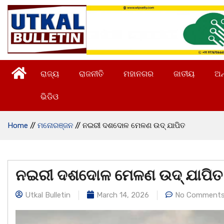
ରାଜ୍ୟ
ରାଜନୀତି
ମହାନଗର
ଜାତୀୟ
ଅନ
ଭିଡିଓ
Home
//
ମନୋରଞ୍ଜନ
//
ନଇରୀ ଦଶଦୋଳ ମେଳଣ ଉଦ୍ ଯାପିତ
ନଇରୀ ଦଶଦୋଳ ମେଳଣ ଉଦ୍ ଯାପିତ
Utkal Bulletin
March 14, 2026
No Comment