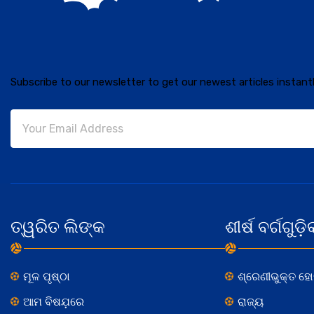
Subscribe to our newsletter to get our newest articles instantl
ତ୍ୱରିତ ଲିଙ୍କ
ଶୀର୍ଷ ବର୍ଗଗୁଡ଼ି
ମୂଳ ପୃଷ୍ଠା
ଶ୍ରେଣୀଭୁକ୍ତ ହ
ଆମ ବିଷଯ଼ରେ
ରାଜ୍ୟ