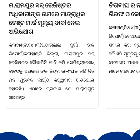
ଚିତାବାଘ ର ନଖ ଜବତ ତିନି ଯୁବକ
ସଶକ୍ତ ଓଡିଶା
ଗିରଫ ଓ କୋର୍ଟ ଚାଲାଣ
ଦିବସ ଅନୁଷ୍ଠ
କଳାହାଣ୍ଡି,୧୪|୩(ପ୍ୟାରିଲାଲ ଦୁର୍ଗା ଙ୍କ
ଭୁବନେଶ୍ୱର, 08
ରିପୋର୍ଟ):ବେଆଇନ ଭାବେ ବନ୍ୟଜନ୍ତୁ ଙ୍କ ର
"ସଶକ୍ତ ଓଡିଶା
ଶିକାର କରି ବ୍ୟବସାୟ ଚାଲୁଥିବା ସମ୍ପର୍କରେ
ସ୍ଥିତ କାର୍ଯ୍ୟା
କୌଣସି ସୂତ୍ରରୁ ସୂଚନା ପାଇ କଳାହାଣ୍ଡି ଉତ୍ତର
-2026 ଆବାହକ
ବନଖଣ୍ଡ ଅଧୀନ କେଗାଁ ରେଞ୍ଜର ବନ କର୍ମଚାରୀ
ସଂଯୋଜନା ଓ ସଭ
ମାନେ ଗରଗାବ ସେକ୍ସନ ଅଧୀନ କାନ୍ଦୁଲଝର
ଯାଇଛି l ମହିଳା 