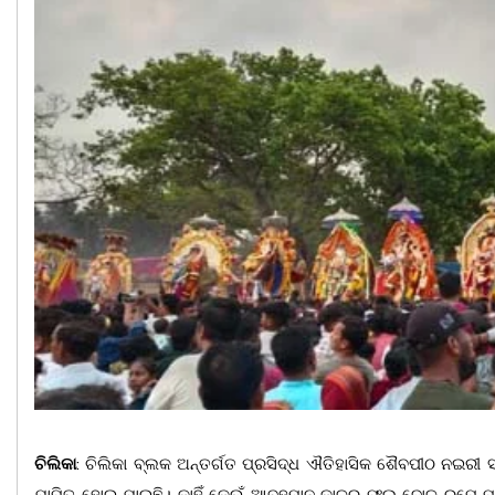
ଚିଲିକା
: ଚିଲିକା ବ୍ଲକ ଅନ୍ତର୍ଗତ ପ୍ରସିଦ୍ଧ ଐତିହାସିକ ଶୈବପୀଠ ନଇର