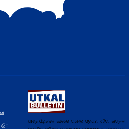
ରୀ
ଆଶ୍ଚର୍ଯ୍ଯ଼ଜନକ ଭାବରେ ଅନେକ ପ୍ରଥମ ସହିତ, ଉତ୍କଳ
ତୁ :