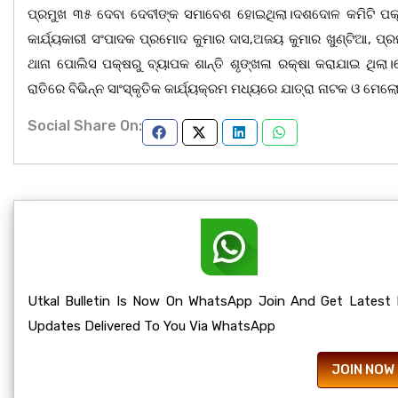
ପ୍ରମୁଖ ୩୫ ଦେବା ଦେବୀଙ୍କ ସମାବେଶ ହୋଇଥିଲା।ଦଶଦୋଳ କମିଟି ପକ୍ଷର
କାର୍ଯ୍ୟକାରୀ ସଂପାଦକ ପ୍ରମୋଦ କୁମାର ଦାସ,ଅଜୟ କୁମାର ଖୁଣ୍ଟିଆ, ପ୍
ଥାନା ପୋଲିସ ପକ୍ଷରୁ ବ୍ୟାପକ ଶାନ୍ତି ଶୃଙ୍ଖଳା ରକ୍ଷା କରାଯାଇ 
ରାତିରେ ବିଭିନ୍ନ ସାଂସ୍କୃତିକ କାର୍ଯ୍ୟକ୍ରମ ମଧ୍ୟରେ ଯାତ୍ରା ନାଟକ ଓ ମେଲ
Social Share On:
Utkal Bulletin Is Now On WhatsApp Join And Get Latest
Updates Delivered To You Via WhatsApp
JOIN NOW