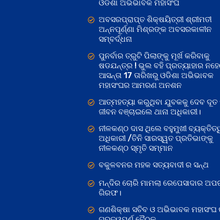
ଓଡିଶା ଅଭିଭାବକ ମହାସଂଘ
ଅବସରପ୍ରାପ୍ତ ଶିକ୍ଷୟିତ୍ରୀ ଶ୍ରୀମତୀ
ଅନ୍ନପୂର୍ଣ୍ଣା ମିଶ୍ରଙ୍କ ଅବସରକାଳୀନ
ସମ୍ବର୍ଦ୍ଧନା
ପୁନର୍ବାର ତ୍ରୁଟି ପିଲାଙ୍କୁ ମୂର୍ଖ କରିବାକୁ
ଷଡଯନ୍ତ୍ର ! ଭୁଲ ବହି ପ୍ରତ୍ୟାହାର ନହ
ଆସନ୍ତା 17 ତାରିଖରୁ ଓଡିଶା ଅଭିଭାବକ
ମହାସଂଘର ଆମରଣ ଅନଶନ
ଆତ୍ମହତ୍ୟା କରୁଥିବା ଯୁବକକୁ ଦେବ ଦୂତ 
ଜୀବନ ବଞ୍ଚାଇଲେ ଥାନା ଅଧିକାରୀ।
ନୀଳକଣ୍ଠ ଦାସ ଥିଲେ ବହୁମୁଖୀ ବ୍ୟକ୍ତିତ୍
ଅଧିକାରୀ /ତିନି ସାରସ୍ୱତ ପ୍ରତିଭାଙ୍କୁ
ନୀଳକଣ୍ଠ ସ୍ମୃତି ସମ୍ମାନ
ବକୁଳବନର ମହକ ସତ୍ୟବାଦୀ ର ସନ୍ଥ
ମନ୍ଦିର ଚୋରି ମାମଲା ରେପେସାଦାର ଅପର
ଗିରଫ।
ଗଣଶିକ୍ଷା ସଚିବ ଓ ଅଭିଭାବକ ମହାସଂଘ
ଗୁରୁତ୍ୱପୂର୍ଣ ବୈଠକ