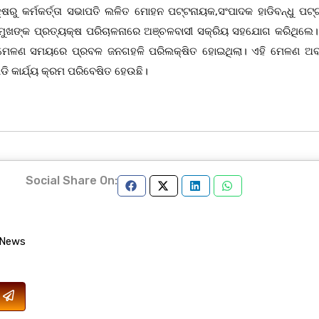
ୁ କର୍ମକର୍ତ୍ତା ସଭାପତି ଲଳିତ ମୋହନ ପଟ୍ଟନାୟକ,ସଂପାଦକ ହାଡିବନ୍ଧୁ ପଟ୍
ରମୁଖଙ୍କ ପ୍ରତ୍ୟକ୍ଷ ପରିଚାଳନାରେ ଅଞ୍ଚଳବାସୀ ସକ୍ରିୟ ସହଯୋଗ କରିଥିଲେ। 
ଥିଲା।ମେଳଣ ସମୟରେ ପ୍ରବଳ ଜନଗହଳି ପରିଲକ୍ଷିତ ହୋଇଥିଲା। ଏହି ମେଳଣ 
ୋଡି କାର୍ଯ୍ୟ କ୍ରମ ପରିବେଷିତ ହେଉଛି।
Social Share On:
 News