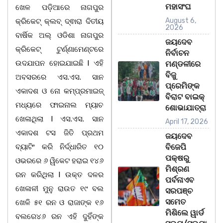
ମହାସଂଘ
ଖେଳ ପଡ଼ିଆରେ ନାଗପୁର
August 6,
କ୍ରିକେଟ୍ କ୍ଲବ୍ ଦ୍ଵାରା ଦିତୀୟ
2026
ବାର୍ଷିକ ଅଲ୍ ଓଡିଶା ନାଗପୁର
ଜୟଦେବ
କ୍ରିକେଟ୍ ଟୁର୍ଣ୍ଣାମେଣ୍ଟରେ
ନିର୍ବାଚନ
ଉଦଯାପନ ହୋଇଯାଇଛି l ଏହି
ମଣ୍ଡଳୀରେ
ବିଜୁ
ଅବସରରେ ଏସ.ଏସ. ସାନ
ପ୍ରେମିଙ୍କ
ଏକାଦଶ ଓ ନୋ କମ୍ପ୍ରମାଇଜ୍
ବିରାଟ ବାଇକ୍
ମଧ୍ୟରେ ଫାଇନାଲ ମ୍ୟାଚ
ଶୋଭାଯାତ୍ରା
ଖେଳାଥିଲା l ଏସ.ଏସ. ସାନ
April 17, 2026
ଏକାଦଶ ଟସ ଜିତି ପ୍ରଥମ
ଜୟଦେବ
ବ୍ୟାଟିଂ କରି ନିର୍ଦ୍ଧାରିତ ୧୦
ବିଜେପି
ପକ୍ଷରୁ
ଓଭରରେ ୬ ୱିକେଟ ହରାଇ ୧୪୬
ମିଶ୍ରଣ
ରନ କରିଥିଲା l ଉକ୍ତ ଦଳର
ପର୍ବନାଏବ
ଖେଳାଳୀ ମୁନୁ ରାଉତ ୧୯ ବଲ
ସରପଞ୍ଚ
ସମେତ
ଖେଳି ୫୧ ରନ ଓ ରାଜାଙ୍କ ୧୬
ମିଶିଲେ ୱାର୍ଡ
ବଲରେ୪୬ ରନ ଏହି ଦୁହିଁଙ୍କ