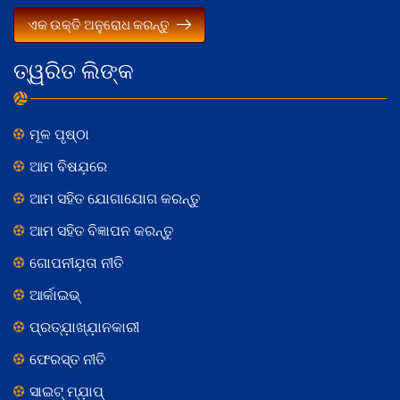
ଏକ ଉକ୍ତି ଅନୁରୋଧ କରନ୍ତୁ
ତ୍ୱରିତ ଲିଙ୍କ
ମୂଳ ପୃଷ୍ଠା
ଆମ ବିଷଯ଼ରେ
ଆମ ସହିତ ଯୋଗାଯୋଗ କରନ୍ତୁ
ଆମ ସହିତ ବିଜ୍ଞାପନ କରନ୍ତୁ
ଗୋପନୀଯ଼ତା ନୀତି
ଆର୍କାଇଭ୍
ପ୍ରତ୍ଯ଼ାଖ୍ଯ଼ାନକାରୀ
ଫେରସ୍ତ ନୀତି
ସାଇଟ୍ ମ୍ଯ଼ାପ୍