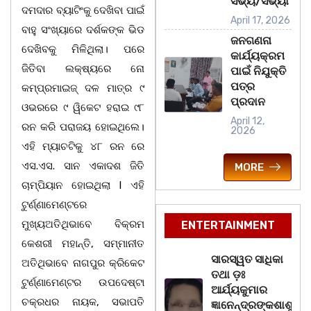
ସଭ୍ୟ/ସଭ୍ୟା
ଦମଦାର ବ୍ୟାଟିଂକୁ ଦେଖିବା ପାଇଁ
April 17, 2026
ବାହୁ ସଂଖ୍ୟାରେ ଦର୍ଶକଙ୍କ ଭିଡ
ଜନଗଣନା
ଦେଖିବକୁ ମିଳିଥିଲା। ପରେ
କାର୍ଯ୍ୟକ୍ରମ
ଜିତିବା ଲକ୍ଷ୍ୟରେ ନୋ
ପାଇଁ ନିଯୁକ୍ତି
ପତ୍ର
କମ୍ପ୍ରମାଇଜ୍ ଦଳ ମାତ୍ର ୯
ପ୍ରଦାନ
ଓଭରରେ ୯ ୱିକେଟ ହରାଇ ୯୮
April 12,
ରନ କରି ପରାଜୟ ହୋଇଥିଲେ।
2026
ଏହି ମ୍ୟାଚଟିକୁ ୪୮ ରନ ରେ
ଏସ.ଏସ. ସାନ ଏକାଦଶ ଜିତି
MORE
ଚାମ୍ପିୟାନ ହୋଇଥିଲା l ଏହି
ଟୁର୍ଣ୍ଣାମେଣ୍ଟରେ
ମୁଖ୍ୟଅତିଥିଭାବେ ବିକ୍ରମ
ENTERTAINMENT
କେଶରୀ ମହାନ୍ତି, ସମ୍ମାନୀତ
ସାରସ୍ୱତ ସାଧିକା
ଅତିଥିଭାବେ ନାଗପୁର କ୍ରିକେଟ
ତଥା ଡ଼ଃ
ଟୁର୍ଣ୍ଣାମେଣ୍ଟର ଉପଦେଷ୍ଟା
ଆର୍ଯ୍ୟକୁମାର
ଚକ୍ରଧର ନାୟକ, ସଭାପତି
ଜ୍ଞାନେନ୍ଦ୍ରଙ୍କଶାଶୁ