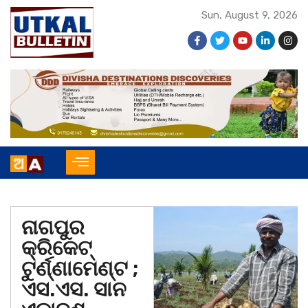
Sun, August 9, 2026
ନାଗପୁର
କ୍ରିକେଟ୍
ଟୁର୍ଣ୍ଣାମେଣ୍ଟ ;
ଏସ.ଏସ. ସାନ