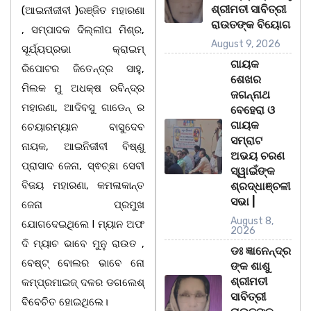
ଶ୍ରୀମତୀ ସାବିତ୍ରୀ
(ଆଇନୀଜୀବୀ )ରଞ୍ଜିତ ମହାରଣା
ରାଉତଙ୍କ ବିୟୋଗ
, ସମ୍ପାଦକ ଦିଲ୍ଲୀପ ମିଶ୍ର,
August 9, 2026
ସୂର୍ଯ୍ୟପ୍ରଭା କ୍ରାଇମ୍
ଗାୟକ
ରିପୋଟର ଜିତେନ୍ଦ୍ର ସାହୁ,
ଶେଖର
ମିଲକ ମୁ ଅଧକ୍ଷ ରବିନ୍ଦ୍ର
ଜଗନ୍ନାଥ
ମହାରଣା, ଆଦିବସୁ ଗାଡେନ୍ ର
ବେହେରା ଓ
ଗାୟକ
ଚେୟାରମ୍ୟାନ ବାସୁଦେବ
ସମ୍ରାଟ
ନାୟକ, ଆଇନିଜୀବୀ ବିଷ୍ଣୁ
ଅଭୟ ଚରଣ
ପ୍ରାସାଦ ଜେନା, ସ୍ଵଚ୍ଛା ସେବୀ
ସ୍ୱାଇଁଙ୍କ
ବିଜୟ ମହାରଣା, କମଳାକାନ୍ତ
ଶ୍ରଦ୍ଧାଞ୍ଚଳୀ
ସଭା |
ଜେନା ପ୍ରମୁଖ
August 8,
ଯୋଗଦେଇଥିଲେ l ମ୍ୟାନ ଅଫ
2026
ଦି ମ୍ୟାଚ ଭାବେ ମୁନୁ ରାଉତ ,
ଡଃ ଜ୍ଞାନେନ୍ଦ୍ର
ବେଷ୍ଟ୍ ବୋଲର ଭାବେ ନୋ
ଙ୍କ ଶାଶୁ
ଶ୍ରୀମତୀ
କମ୍ପ୍ରମାଇଜ୍ ଦଳର ଡଗଲେଶ୍
ସାବିତ୍ରୀ
ବିବେଚିତ ହୋଇଥିଲେ।