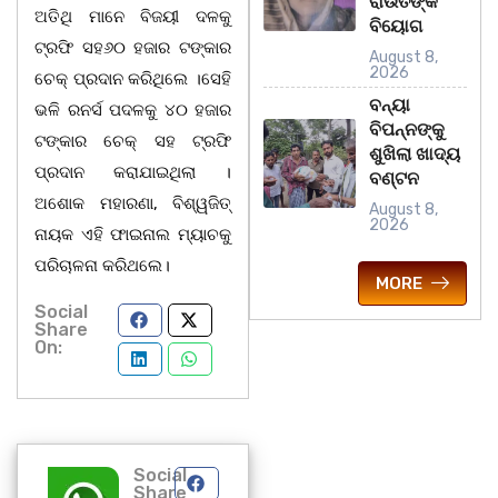
ରାଉତଙ୍କ
ଅତିଥି ମାନେ ବିଜୟୀ ଦଳକୁ
ବିୟୋଗ
ଟ୍ରଫି ସହ୬୦ ହଜାର ଟଙ୍କାର
August 8,
2026
ଚେକ୍ ପ୍ରଦାନ କରିଥିଲେ ।ସେହି
ବନ୍ୟା
ଭଳି ରନର୍ସ ପଦଳକୁ ୪୦ ହଜାର
ବିପନ୍ନଙ୍କୁ
ଟଙ୍କାର ଚେକ୍ ସହ ଟ୍ରଫି
ଶୁଖିଲା ଖାଦ୍ୟ
ପ୍ରଦାନ କରାଯାଇଥିଲା ।
ବଣ୍ଟନ
ଅଶୋକ ମହାରଣା, ବିଶ୍ୱଜିତ୍
August 8,
2026
ନାୟକ ଏହି ଫାଇନାଲ ମ୍ୟାଚକୁ
ପରିଚାଳନା କରିଥଲେ।
MORE
Social
Share
On:
Social
Share