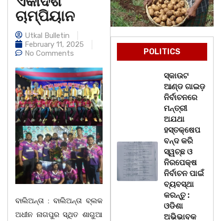
ଏକାଦଶ
ଚାମ୍ପିୟାନ
Utkal Bulletin
February 11, 2025
POLITICS
No Comments
ସ୍କାଉଟ
ଆଣ୍ଡ ଗାଇଡ଼
ନିର୍ବାଚନରେ
ମନ୍ତ୍ରୀ
ଅଯଥା
ହସ୍ତକ୍ଷେପ
ବନ୍ଦ କରି
ସ୍ୱଚ୍ଛ ଓ
ନିରପେକ୍ଷ
ନିର୍ବାଚନ ପାଇଁ
ବ୍ୟବସ୍ଥା
କରନ୍ତୁ :
ବାଲିଅନ୍ତା : ବାଲିଅନ୍ତା ବ୍ଲକ
ଓଡିଶା
ଅଧୀନ ନାଗପୁର ସ୍ଥିତ ଶାଗୁଆ
ଅଭିଭାବକ