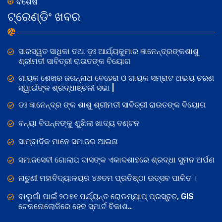
ବିଶେଷ
ଟ୍ରେଣ୍ଡିଂ ଖବର
ସାରସ୍ୱତ ସାଧିକା ତଥା ଡ଼ଃ ଆର୍ଯ୍ୟକୁମାର ଜ୍ଞାନେନ୍ଦ୍ରଙ୍କଶାଶୁ
ଶ୍ରୀମତୀ ସାବିତ୍ରୀ ରାଉତଙ୍କ ବିୟୋଗ
ଗାୟକ ଶେଖର ଜଗନ୍ନାଥ ବେହେରା ଓ ଗାୟକ ସମ୍ରାଟ ଅଭୟ ଚରଣ
ସ୍ୱାଇଁଙ୍କ ଶ୍ରଦ୍ଧାଞ୍ଚଳୀ ସଭା |
ଡଃ ଜ୍ଞାନେନ୍ଦ୍ର ଙ୍କ ଶାଶୁ ଶ୍ରୀମତୀ ସାବିତ୍ରୀ ରାଉତଙ୍କ ବିୟୋଗ
ବନ୍ୟା ବିପନ୍ନଙ୍କୁ ଶୁଖିଲା ଖାଦ୍ୟ ବଣ୍ଟନ
ସାମ୍ବାଦିକ ମାନେ ସମାଜର ଆଇନା
ସମାଜସେବୀ ଗୋଲାପ ଦାସଙ୍କ ଏକାଦଶାହରେ ଶ୍ରଦ୍ଧା ସୁମନ ଅର୍ପଣ
ନାଚୁଣୀ ମହାବିଦ୍ୟାଳୟର ୪୬ତମ ପ୍ରତିଷ୍ଠା ଉତ୍ସବ ପାଳିତ ।
ବାଲୁଗାଁ ପାଇଁ ୨୦୫୧ ପର୍ଯ୍ୟନ୍ତ ରୋଡମ୍ୟାପ୍ ପ୍ରସ୍ତୁତ, GIS
ଟେକନୋଲୋଜିରେ ହେବ ସ୍ମାର୍ଟ ବିକାଶ..