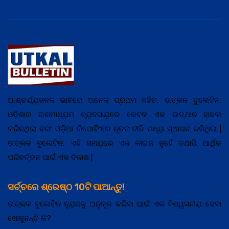
ଆଶ୍ଚର୍ଯ୍ଯ଼ଜନକ ଭାବରେ ଅନେକ ପ୍ରଥମ ସହିତ, ଉତ୍କଳ ବୁଲେଟିନ,
ଓଡ଼ିଶାର ଗଣମାଧ୍ଯ଼ମ ବ୍ଯ଼ବସାଯ଼ରେ କେବଳ ଏକ ଉତ୍ଥାନ ହାସଲ
କରିନଥିଲା ବରଂ ଓଡ଼ିଆ ରିପୋର୍ଟିଂରେ ନୂତନ ନୀତି ମଧ୍ଯ଼ ସ୍ଥାପନ କରିଥିଲା |
ଉତ୍କଳ ବୁଲେଟିନ, ଏହି ସମଯ଼ରେ ଏକ କାଗଜ ନୁହେଁ ତଥାପି ଆର୍ଥିକ
ପରିବର୍ତ୍ତନ ପାଇଁ ଏକ ବିକାଶ |
ସର୍ଚ୍ଚରେ ଶ୍ରେଷ୍ଠ 10ଟି ପାଆନ୍ତୁ!
ଉତ୍କଳ ବୁଲେଟିନ ନ୍ଯ଼ୁଜକୁ ଅନୁକୂଳ କରିବା ପାଇଁ ଏକ ବିଶ୍ୱସନୀଯ଼ ସେବା
ଖୋଜୁଛନ୍ତି କି?