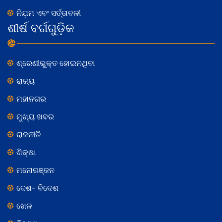
ନିଯ଼ମ ଏବଂ ସର୍ତ୍ତାବଳୀ
ଶୀର୍ଷ ବର୍ଗଗୁଡ଼ିକ
ଶ୍ରେଣୀଭୁକ୍ତ ହୋଇନଥିବା
ରାଜ୍ୟ
ମହାନଗର
ମୁଖ୍ୟ ଖବର
ରାଜନୀତି
ଶିକ୍ଷା
ମନୋରଞ୍ଜନ
ଦେଶ- ବିଦେଶ
ଖେଳ