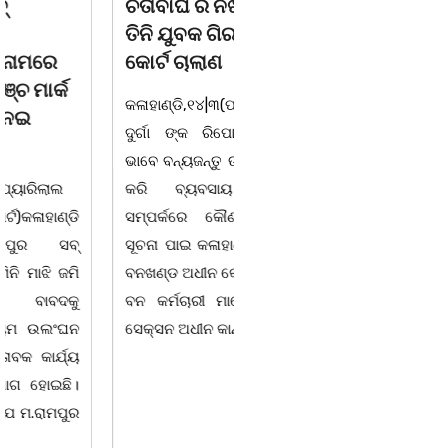
ଚିତାବାଘ ର ନଖ ଜବତ
ସଶକ୍ତ ଓଡିଶା ପକ୍ଷରୁ
ତିନି ଯୁବକ ଗିରଫ ଓ
ବିଶ୍ୱ ମହିଳା ଦିବସ
କୋର୍ଟ ଚାଲାଣ
ଅନୁଷ୍ଠିତ
କଳାହାଣ୍ଡି,୧୪|୩(ପ୍ୟାରିଲାଲ
ଭୁବନେଶ୍ୱର, 08/03/ 26:
ଦୁର୍ଗା ଙ୍କ ରିପୋର୍ଟ):ବେଆଇନ
ସାମାଜିକ ଅନୁଷ୍ଠାନ "ସଶକ୍ତ
ଭାବେ ବନ୍ୟଜନ୍ତୁ ଙ୍କ ର ଶିକାର
ଓଡିଶା"ପକ୍ଷରୁ ସ୍ଥାନୀୟ
କରି ବ୍ୟବସାୟ ଚାଲୁଥିବା
ସିଆରପି ସ୍ଥିତ କାର୍ଯ୍ୟାଳୟ
ସମ୍ପର୍କରେ କୌଣସି ସୂତ୍ରରୁ
ଠାରେ "ବିଶ୍ୱ ମହିଳା ଦିବସ
ସୂଚନା ପାଇ କଳାହାଣ୍ଡି ଉତ୍ତର
-2026 ଆବାହକ ବିଜୟ କୁମାର
ବନଖଣ୍ଡ ଅଧୀନ କେଗାଁ ରେଞ୍ଜର
ପ୍ରଧାନଙ୍କ ସଂଯୋଜନା ଓ
ବନ କର୍ମଚାରୀ ମାନେ ଗରଗାବ
ସଭାପତିତ୍ବ ରେ ଅନୁଷ୍ଠିତ
ସେକ୍ସନ ଅଧୀନ କାନ୍ଦୁଲଝର
ହୋଇ ଯାଇଛି l ମହିଳା
ସଶକ୍ତିକରଣ