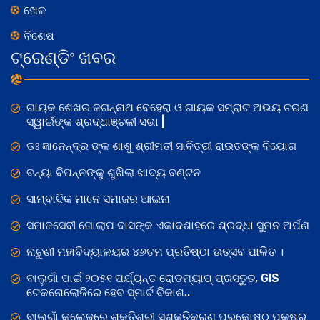
ଖେଳ
ବିଶେଷ
ଟ୍ରେଣ୍ଡିଂ ଖବର
ଗାୟକ ଶେଖର ଜଗନ୍ନାଥ ବେହେରା ଓ ଗାୟକ ସମ୍ରାଟ ଅଭୟ ଚରଣ
ସ୍ୱାଇଁଙ୍କ ଶ୍ରଦ୍ଧାଞ୍ଚଳୀ ସଭା |
ଡଃ ଜ୍ଞାନେନ୍ଦ୍ର ଙ୍କ ଶାଶୁ ଶ୍ରୀମତୀ ସାବିତ୍ରୀ ରାଉତଙ୍କ ବିୟୋଗ
ବନ୍ୟା ବିପନ୍ନଙ୍କୁ ଶୁଖିଲା ଖାଦ୍ୟ ବଣ୍ଟନ
ସାମ୍ବାଦିକ ମାନେ ସମାଜର ଆଇନା
ସମାଜସେବୀ ଗୋଲାପ ଦାସଙ୍କ ଏକାଦଶାହରେ ଶ୍ରଦ୍ଧା ସୁମନ ଅର୍ପଣ
ନାଚୁଣୀ ମହାବିଦ୍ୟାଳୟର ୪୬ତମ ପ୍ରତିଷ୍ଠା ଉତ୍ସବ ପାଳିତ ।
ବାଲୁଗାଁ ପାଇଁ ୨୦୫୧ ପର୍ଯ୍ୟନ୍ତ ରୋଡମ୍ୟାପ୍ ପ୍ରସ୍ତୁତ, GIS
ଟେକନୋଲୋଜିରେ ହେବ ସ୍ମାର୍ଟ ବିକାଶ..
ବାଲୁଗାଁ କଲେଜରେ ଶକ୍ତିଶ୍ରୀ ସଶକ୍ତିକରଣ ପ୍ରକୋଷ୍ଠ ପକ୍ଷରୁ