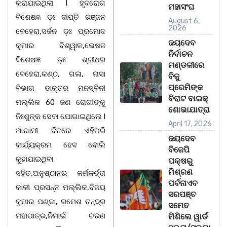
କରାଯାଇଥିଲା l ହୃଦରୋଗ
ମହାସଂଘ
ବିଶେଷଜ୍ଞ ଡ଼ଃ ଦୀପ୍ତି ରଞ୍ଜନ
August 6,
2026
ବେହେରା,ସର୍ଜନ ଡ଼ଃ ପ୍ରମୋଦ
ଜୟଦେବ
କୁମାର ବିଶ୍ୱାଳ,ଭେଷଜ
ନିର୍ବାଚନ
ବିଶେଷଜ୍ଞ ଡ଼ଃ ଶ୍ରୀଧର
ମଣ୍ଡଳୀରେ
ବେହେରା,କଣ୍ଠ, ଗଳା, ନାସା
ବିଜୁ
ପ୍ରେମିଙ୍କ
ବିଭାଗ ଡାକ୍ତର ମନସ୍ବିନୀ
ବିରାଟ ବାଇକ୍
ମଲ୍ଲିକ 60 ଜଣ ରୋଗୀଙ୍କୁ
ଶୋଭାଯାତ୍ରା
ନିଃଶୁଳ୍କ ସେବା ଯୋଗାଇଥିଲେ l
April 17, 2026
ଆଗାମୀ ଦିନରେ ଏହିପରି
ଜୟଦେବ
କାର୍ଯ୍ୟକ୍ରମ ହେବ ବୋଲି
ବିଜେପି
କୁହାଯାଇଥିବା
ପକ୍ଷରୁ
ମିଶ୍ରଣ
ସହିତ,ଅନୁଷ୍ଠାନର କର୍ମକର୍ତ୍ତା
ପର୍ବନାଏବ
କାଳୀ ପ୍ରସନ୍ନ ମଲ୍ଲିକ,ବିଜୟ
ସରପଞ୍ଚ
କୁମାର ପଣ୍ଡା, ରମେଶ ଚନ୍ଦ୍ର
ସମେତ
ମହାପାତ୍ର,ନିମାଇଁ ଚରଣ
ମିଶିଲେ ୱାର୍ଡ