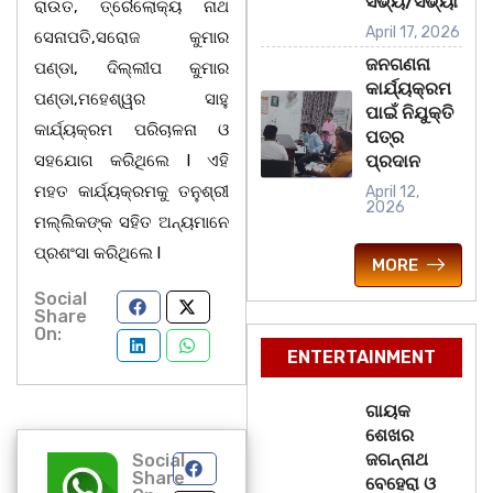
ସଭ୍ୟ/ସଭ୍ୟା
ରାଉତ, ତ୍ରୈଲୋକ୍ୟ ନାଥ
April 17, 2026
ସେନାପତି,ସରୋଜ କୁମାର
ଜନଗଣନା
ପଣ୍ଡା, ଦିଲ୍ଲୀପ କୁମାର
କାର୍ଯ୍ୟକ୍ରମ
ପଣ୍ଡା,ମହେଶ୍ୱର ସାହୁ
ପାଇଁ ନିଯୁକ୍ତି
କାର୍ଯ୍ୟକ୍ରମ ପରିଚାଳନା ଓ
ପତ୍ର
ସହଯୋଗ କରିଥିଲେ l ଏହି
ପ୍ରଦାନ
ମହତ କାର୍ଯ୍ୟକ୍ରମକୁ ତନୁଶ୍ରୀ
April 12,
2026
ମଲ୍ଲିକଙ୍କ ସହିତ ଅନ୍ୟମାନେ
ପ୍ରଶଂସା କରିଥିଲେ l
MORE
Social
Share
On:
ENTERTAINMENT
ଗାୟକ
ଶେଖର
ଜଗନ୍ନାଥ
Social
Share
ବେହେରା ଓ