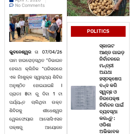
No Comments
POLITICS
ସ୍କାଉଟ
ଭୁବନେଶ୍ୱର
ତା 07/04/26
ଆଣ୍ଡ ଗାଇଡ଼
ନିର୍ବାଚନରେ
ପାମ ହାଇରୋଡ଼ସ୍ଥିତ “ଡିଭାଇନ
ମନ୍ତ୍ରୀ
ହେଲଥ କ୍ଲିନିକ “ପରିସରରେ
ଅଯଥା
ଏକ ନିଃଶୁକ୍ଳ ସ୍ୱାସ୍ଥ୍ୟ ଶିବିର
ହସ୍ତକ୍ଷେପ
ବନ୍ଦ କରି
ଅନୁଷ୍ଠିତ ହୋଇଯାଇଛି l
ସ୍ୱଚ୍ଛ ଓ
ପ୍ରାତଃ 8ଟା ରୁ ଦିବା 1 ଟା
ନିରପେକ୍ଷ
ପର୍ଯ୍ୟନ୍ତ ଚାଲିଥିବା ଉକ୍ତ
ନିର୍ବାଚନ ପାଇଁ
ଶିବିରକୁ ଶୀଧେଶ୍ୱର
ବ୍ୟବସ୍ଥା
କରନ୍ତୁ :
ୱେଲଫେୟାର ଆସୋସିଏସନ
ଓଡିଶା
ପକ୍ଷରୁ ଆୟୋଜନ
ଅଭିଭାବକ