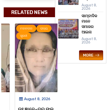
August 8,
2026
RELATED NEWS
ସାମ୍ବାଦିକ
ମାନେ
ସମାଜର
ମହାନଗର
ରାଜ୍ୟ
ମହାନଗର
ରାଜ୍ୟ
ଆଇନା
ସୃଜନୀ
August 8,
2026
MORE
August 8, 2026
August 8, 2026
ଡଃ ଜ୍ଞାନେନ୍ଦ୍ର ଙ୍କ
ବନ୍ୟା ବିପନ୍ନଙ୍କୁ