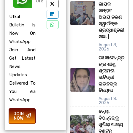
On:
ଗାୟକ
ସମ୍ରାଟ
Utkal
ଅଭୟ ଚରଣ
ସ୍ୱାଇଁଙ୍କ
Bulletin Is
ଶ୍ରଦ୍ଧାଞ୍ଚଳୀ
Now On
ସଭା |
WhatsApp
August 8,
2026
Join And
ଡଃ ଜ୍ଞାନେନ୍ଦ୍ର
Get Latest
ଙ୍କ ଶାଶୁ
News
ଶ୍ରୀମତୀ
Updates
ସାବିତ୍ରୀ
Delivered To
ରାଉତଙ୍କ
ବିୟୋଗ
You Via
August 8,
WhatsApp
2026
ବନ୍ୟା
JOIN
ବିପନ୍ନଙ୍କୁ
NOW
ଶୁଖିଲା ଖାଦ୍ୟ
ବଣ୍ଟନ