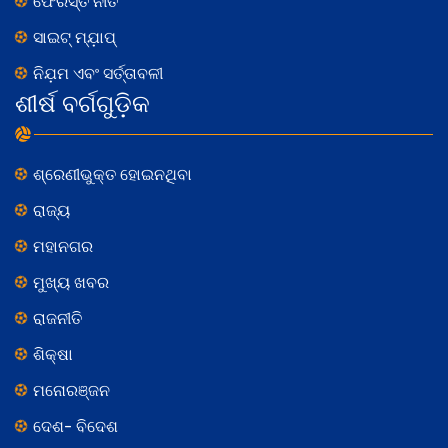
ଫେରସ୍ତ ନୀତି
ସାଇଟ୍ ମ୍ଯ଼ାପ୍
ନିଯ଼ମ ଏବଂ ସର୍ତ୍ତାବଳୀ
ଶୀର୍ଷ ବର୍ଗଗୁଡ଼ିକ
ଶ୍ରେଣୀଭୁକ୍ତ ହୋଇନଥିବା
ରାଜ୍ୟ
ମହାନଗର
ମୁଖ୍ୟ ଖବର
ରାଜନୀତି
ଶିକ୍ଷା
ମନୋରଞ୍ଜନ
ଦେଶ- ବିଦେଶ