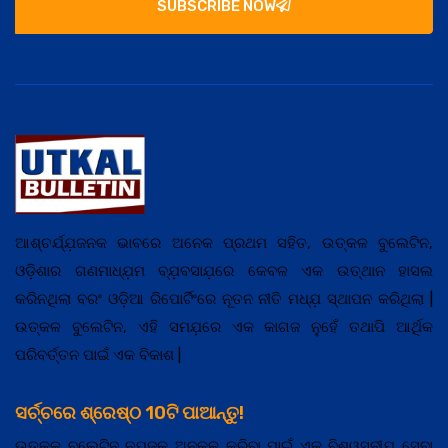
SUBSCRIBE NOW
ଆଶ୍ଚର୍ଯ୍ଯ଼ଜନକ ଭାବରେ ଅନେକ ପ୍ରଥମ ସହିତ, ଉତ୍କଳ ବୁଲେଟିନ,
ଓଡ଼ିଶାର ଗଣମାଧ୍ଯ଼ମ ବ୍ଯ଼ବସାଯ଼ରେ କେବଳ ଏକ ଉତ୍ଥାନ ହାସଲ
କରିନଥିଲା ବରଂ ଓଡ଼ିଆ ରିପୋର୍ଟିଂରେ ନୂତନ ନୀତି ମଧ୍ଯ଼ ସ୍ଥାପନ କରିଥିଲା |
ଉତ୍କଳ ବୁଲେଟିନ, ଏହି ସମଯ଼ରେ ଏକ କାଗଜ ନୁହେଁ ତଥାପି ଆର୍ଥିକ
ପରିବର୍ତ୍ତନ ପାଇଁ ଏକ ବିକାଶ |
ସର୍ଚ୍ଚରେ ଶ୍ରେଷ୍ଠ 10ଟି ପାଆନ୍ତୁ!
ଉତ୍କଳ ବୁଲେଟିନ ନ୍ଯ଼ୁଜକୁ ଅନୁକୂଳ କରିବା ପାଇଁ ଏକ ବିଶ୍ୱସନୀଯ଼ ସେବା