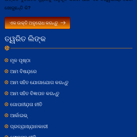
ଖୋଜୁଛନ୍ତି କି?
ଏକ ଉକ୍ତି ଅନୁରୋଧ କରନ୍ତୁ
ତ୍ୱରିତ ଲିଙ୍କ
ମୂଳ ପୃଷ୍ଠା
ଆମ ବିଷଯ଼ରେ
ଆମ ସହିତ ଯୋଗାଯୋଗ କରନ୍ତୁ
ଆମ ସହିତ ବିଜ୍ଞାପନ କରନ୍ତୁ
ଗୋପନୀଯ଼ତା ନୀତି
ଆର୍କାଇଭ୍
ପ୍ରତ୍ଯ଼ାଖ୍ଯ଼ାନକାରୀ