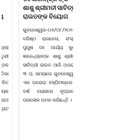
ଶାଶୁ ଶ୍ରୀମତୀ ସାବିତ୍ରୀ
ଶୁଖିଲା ଖାଦ୍ୟ ବଣ୍ଟନ
ରାଉତଙ୍କ ବିୟୋଗ
07/08/26 ବନ୍ୟା ବିପନ୍ନଙ୍କ
ଭୁବନେଶ୍ୱର-୦୭/୦୮/୨୦୨୬:
ଉଦେଶ୍ୟରେ ଦଶରଥପୁର ଯୁବ
ବରିଷ୍ଠ ରାଜନେତା, ସଂସ୍କୃତି
କଂଗ୍ରେସ ପକ୍ଷରୁ ରିଲିଫ
ପୁରୁଷ ଡଃ ଆର୍ଯ୍ୟ କୁମାର
ସାମଗ୍ରୀ ବଣ୍ଟନ କରାଯାଇଥିବା
ଜ୍ଞାନେନ୍ଦ୍ରଙ୍କ ଶାଶୁ ଶ୍ରୀମତୀ
ଦେଖାଯାଇଛି । ବ୍ଲକସ୍ଥ କସପା,
ସାବିତ୍ରୀ ରାଉତ ଆଜି ଅପରାହ୍ନ
ତରପଦା, ମଲିକାପୁର, ନିଜାମପୁର,
୩ ଘ. ସମୟରେ ଭୁବନେଶ୍ୱରର
ଦୁଦୁରାଅଣ୍ଟା, କମାରଡିହ, କୟାଁ
ଏକ ଘରୋଇ ହସ୍ପିଟାଲ୍ରେ ୮୭
ଆଦି ପଞ୍ଚାୟତରେ ପ୍ରାୟ ୧୫
ବର୍ଷ ବୟସରେ ହୃଦ୍ଘାତରେ
ଶହ ପରିବାରକୁ ମୁଡି, ବିସ୍କୁଟ,
ପରଲୋକ ଗମନ କରିଛନ୍ତି ।