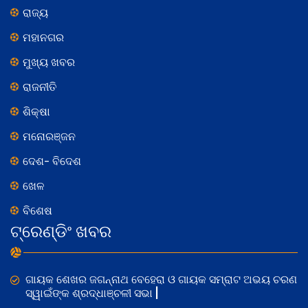
ରାଜ୍ୟ
ମହାନଗର
ମୁଖ୍ୟ ଖବର
ରାଜନୀତି
ଶିକ୍ଷା
ମନୋରଞ୍ଜନ
ଦେଶ- ବିଦେଶ
ଖେଳ
ବିଶେଷ
ଟ୍ରେଣ୍ଡିଂ ଖବର
ଗାୟକ ଶେଖର ଜଗନ୍ନାଥ ବେହେରା ଓ ଗାୟକ ସମ୍ରାଟ ଅଭୟ ଚରଣ
ସ୍ୱାଇଁଙ୍କ ଶ୍ରଦ୍ଧାଞ୍ଚଳୀ ସଭା |