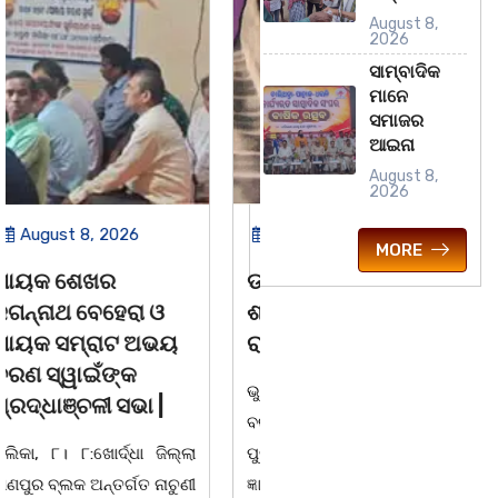
August 8,
2026
ସାମ୍ବାଦିକ
ମାନେ
ସମାଜର
ଆଇନା
August 8,
2026
August 8, 2026
August 8, 2026
MORE
ଡଃ ଜ୍ଞାନେନ୍ଦ୍ର ଙ୍କ
ବନ୍ୟା ବିପନ୍ନଙ୍କୁ
ଶାଶୁ ଶ୍ରୀମତୀ ସାବିତ୍ରୀ
ଶୁଖିଲା ଖାଦ୍ୟ ବଣ୍ଟନ
ରାଉତଙ୍କ ବିୟୋଗ
07/08/26 ବନ୍ୟା ବିପନ୍ନଙ୍କ
ଭୁବନେଶ୍ୱର-୦୭/୦୮/୨୦୨୬:
ଉଦେଶ୍ୟରେ ଦଶରଥପୁର ଯୁବ
ବରିଷ୍ଠ ରାଜନେତା, ସଂସ୍କୃତି
କଂଗ୍ରେସ ପକ୍ଷରୁ ରିଲିଫ
ପୁରୁଷ ଡଃ ଆର୍ଯ୍ୟ କୁମାର
ସାମଗ୍ରୀ ବଣ୍ଟନ କରାଯାଇଥିବା
ଜ୍ଞାନେନ୍ଦ୍ରଙ୍କ ଶାଶୁ ଶ୍ରୀମତୀ
ଦେଖାଯାଇଛି । ବ୍ଲକସ୍ଥ କସପା,