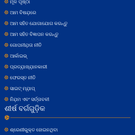
ମୂଳ ପୃଷ୍ଠା
ଆମ ବିଷଯ଼ରେ
ଆମ ସହିତ ଯୋଗାଯୋଗ କରନ୍ତୁ
ଆମ ସହିତ ବିଜ୍ଞାପନ କରନ୍ତୁ
ଗୋପନୀଯ଼ତା ନୀତି
ଆର୍କାଇଭ୍
ପ୍ରତ୍ଯ଼ାଖ୍ଯ଼ାନକାରୀ
ଫେରସ୍ତ ନୀତି
ସାଇଟ୍ ମ୍ଯ଼ାପ୍
ନିଯ଼ମ ଏବଂ ସର୍ତ୍ତାବଳୀ
ଶୀର୍ଷ ବର୍ଗଗୁଡ଼ିକ
ଶ୍ରେଣୀଭୁକ୍ତ ହୋଇନଥିବା