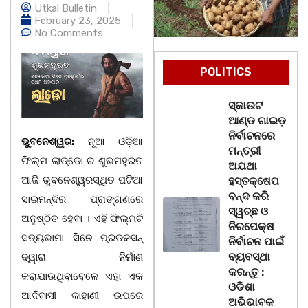
Utkal Bulletin
February 23, 2025
No Comments
POLITICS
ସ୍କାଉଟ
ଆଣ୍ଡ ଗାଇଡ଼
ନିର୍ବାଚନରେ
ଭୁବନେଶ୍ୱର:
ନୂଆ ଓଡ଼ିଆ
ମନ୍ତ୍ରୀ
ଫିଲ୍ମ ଲାଡ୍ଡୋ ର ଶୁଭମହୁରତ
ଅଯଥା
ଆଜି ଭୁବନେଶ୍ୱରସ୍ଥିତ ପଟିଆ
ହସ୍ତକ୍ଷେପ
ବନ୍ଦ କରି
ସାଇମନ୍ଦିର ପ୍ରାଙ୍ଗଣରେ
ସ୍ୱଚ୍ଛ ଓ
ଅନୁଷ୍ଠିତ ହେବା । ଏହି ଫିଲ୍ମଟି
ନିରପେକ୍ଷ
ସତ୍ୟଭାମା ସିନେ ପ୍ରଡକସନ୍
ନିର୍ବାଚନ ପାଇଁ
ବ୍ୟବସ୍ଥା
ଦ୍ୱାରା ନିର୍ମାଣ
କରନ୍ତୁ :
କରାଯାଉଥିବାବେଳେ ଏହା ଏକ
ଓଡିଶା
ଆଦିବାସୀ କାହାଣୀ ଉପରେ
ଅଭିଭାବକ