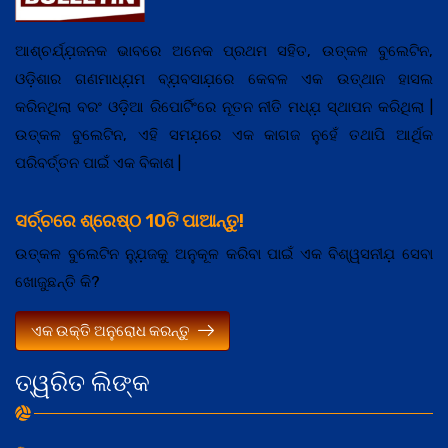
ଆଶ୍ଚର୍ଯ୍ଯ଼ଜନକ ଭାବରେ ଅନେକ ପ୍ରଥମ ସହିତ, ଉତ୍କଳ ବୁଲେଟିନ,
ଓଡ଼ିଶାର ଗଣମାଧ୍ଯ଼ମ ବ୍ଯ଼ବସାଯ଼ରେ କେବଳ ଏକ ଉତ୍ଥାନ ହାସଲ
କରିନଥିଲା ବରଂ ଓଡ଼ିଆ ରିପୋର୍ଟିଂରେ ନୂତନ ନୀତି ମଧ୍ଯ଼ ସ୍ଥାପନ କରିଥିଲା |
ଉତ୍କଳ ବୁଲେଟିନ, ଏହି ସମଯ଼ରେ ଏକ କାଗଜ ନୁହେଁ ତଥାପି ଆର୍ଥିକ
ପରିବର୍ତ୍ତନ ପାଇଁ ଏକ ବିକାଶ |
ସର୍ଚ୍ଚରେ ଶ୍ରେଷ୍ଠ 10ଟି ପାଆନ୍ତୁ!
ଉତ୍କଳ ବୁଲେଟିନ ନ୍ଯ଼ୁଜକୁ ଅନୁକୂଳ କରିବା ପାଇଁ ଏକ ବିଶ୍ୱସନୀଯ଼ ସେବା
ଖୋଜୁଛନ୍ତି କି?
ଏକ ଉକ୍ତି ଅନୁରୋଧ କରନ୍ତୁ
ତ୍ୱରିତ ଲିଙ୍କ