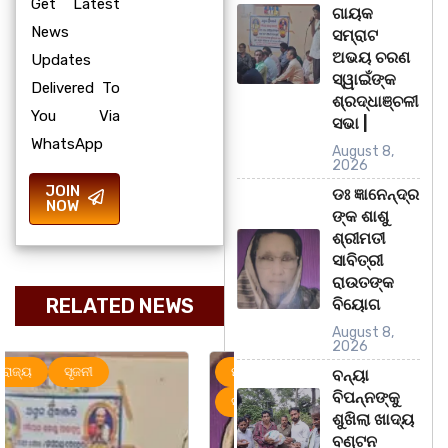
Get Latest
ଗାୟକ
News
ସମ୍ରାଟ
ଅଭୟ ଚରଣ
Updates
ସ୍ୱାଇଁଙ୍କ
Delivered To
ଶ୍ରଦ୍ଧାଞ୍ଚଳୀ
You Via
ସଭା |
WhatsApp
August 8,
2026
JOIN
ଡଃ ଜ୍ଞାନେନ୍ଦ୍ର
NOW
ଙ୍କ ଶାଶୁ
ଶ୍ରୀମତୀ
ସାବିତ୍ରୀ
ରାଉତଙ୍କ
RELATED NEWS
ବିୟୋଗ
August 8,
2026
ମହାନଗର
ରାଜ୍ୟ
ମହାନଗର
ରାଜ୍ୟ
ବନ୍ୟା
ବିପନ୍ନଙ୍କୁ
ସୃଜନୀ
ଶୁଖିଲା ଖାଦ୍ୟ
ବଣ୍ଟନ