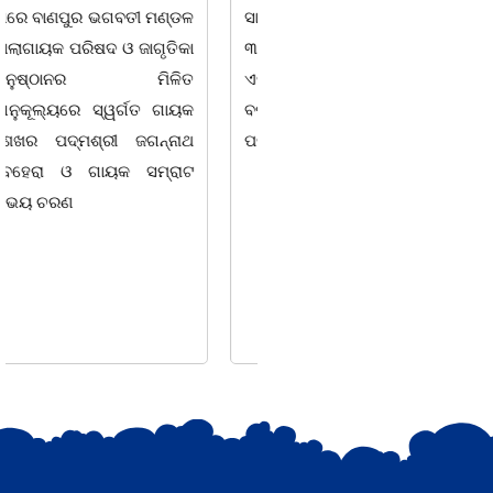
ସାବିତ୍ରୀ ରାଉତ ଆଜି ଅପରାହ୍ନ
ତରପଦା, ମଲିକାପୁର, ନିଜାମପୁର,
୩ ଘ. ସମୟରେ ଭୁବନେଶ୍ୱରର
ଦୁଦୁରାଅଣ୍ଟା, କମାରଡିହ, କୟାଁ
ଏକ ଘରୋଇ ହସ୍ପିଟାଲ୍ରେ ୮୭
ଆଦି ପଞ୍ଚାୟତରେ ପ୍ରାୟ ୧୫
ବର୍ଷ ବୟସରେ ହୃଦ୍ଘାତରେ
ଶହ ପରିବାରକୁ ମୁଡି, ବିସ୍କୁଟ,
ପରଲୋକ ଗମନ କରିଛନ୍ତି ।