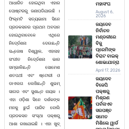
ଆଧାରିତ ହୋଇଥିବା ଏହାର
ମହାସଂଘ
ପୋଷ୍ଟରରୁ ଜଣାପଡିଯାଉଛି ।
August 6,
2026
ଫିଲ୍ମଟି ସତ୍ୟଭାମା ସିନେ
ଜୟଦେବ
ପ୍ରଡକସନର ପ୍ରଥମ ଅବଦାନ
ନିର୍ବାଚନ
ହୋଇଥିବାବେଳେ ଏଥିରେ
ମଣ୍ଡଳୀରେ
ନିଦେ୍ର୍ଦଶନା ଦେଉଛନ୍ତି
ବିଜୁ
ପ୍ରେମିଙ୍କ
ସନ୍ତୋଷ ବିଶ୍ୱାଳ, ଏହାସହ
ବିରାଟ ବାଇକ୍
ସଂଗୀତ ନିଦେ୍ର୍ଦଶନା ଭାର
ଶୋଭାଯାତ୍ରା
ସମ୍ଭାଳିଛନ୍ତି ସୋମେଶ
April 17, 2026
ଶତପଥୀ ଏବଂ ଷ୍ଟୋରୀ ଓ
ଜୟଦେବ
ଡାଏଲଗ ଲେଖିଛନ୍ତି ଶୁଭମ୍
ବିଜେପି
ପକ୍ଷରୁ
ସାଗର ଏବଂ ସୁଶାନ୍ତ ନାୟକ ।
ମିଶ୍ରଣ
ଏହା ଓଡ଼ିଶା ସିନେ ଦର୍ଶକଙ୍କ
ପର୍ବନାଏବ
ମନକୁ ଛୁଇଁ ପାରିବ ବୋଲି
ସରପଞ୍ଚ
ପ୍ରଡକସନ ସଂସ୍ଥା ପକ୍ଷରୁ
ସମେତ
ମିଶିଲେ ୱାର୍ଡ
ଆଶା ରଖାଯାଇଛି । ଏହା ଖୁବ୍