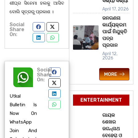
ସଭ୍ୟ/ସଭ୍ୟା
ଶୀଘ୍ର ସିନେମା ହଲକୁ ଆସିବ
April 17, 2026
ବୋଲି ସୂତ୍ରରୁ ପ୍ରକାଶ ।
ଜନଗଣନା
Social
କାର୍ଯ୍ୟକ୍ରମ
Share
ପାଇଁ ନିଯୁକ୍ତି
On:
ପତ୍ର
ପ୍ରଦାନ
April 12,
2026
Social
MORE
Share
On:
Utkal
ENTERTAINMENT
Bulletin Is
Now On
ଗାୟକ
ଶେଖର
WhatsApp
ଜଗନ୍ନାଥ
Join And
ବେହେରା ଓ