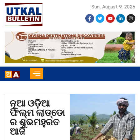
Sun, August 9, 2026
ନୂଆ ଓଡ଼ିଆ
ଫିଲ୍ମ ଲାଡ୍ଡୋ
ର ଶୁଭମହୁରତ
ଆଜି