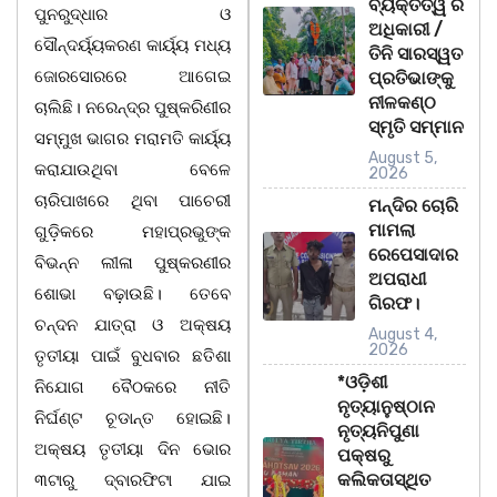
ବ୍ୟକ୍ତିତ୍ୱ ର
ପୁନରୁଦ୍ଧାର ଓ
ଅଧିକାରୀ /
ସୌନ୍ଦର୍ୟ୍ୟକରଣ କାର୍ୟ୍ୟ ମଧ୍ୟ
ତିନି ସାରସ୍ୱତ
ଜୋରସୋରରେ ଆଗେଇ
ପ୍ରତିଭାଙ୍କୁ
ନୀଳକଣ୍ଠ
ଚାଲିଛି। ନରେନ୍ଦ୍ର ପୁଷ୍କରିଣୀର
ସ୍ମୃତି ସମ୍ମାନ
ସମ୍ମୁଖ ଭାଗର ମରାମତି କାର୍ୟ୍ୟ
August 5,
କରାଯାଉଥିବା ବେଳେ
2026
ଚାରିପାଖରେ ଥିବା ପାଚେରୀ
ମନ୍ଦିର ଚୋରି
ମାମଲା
ଗୁଡ଼ିକରେ ମହାପ୍ରଭୁଙ୍କ
ରେପେସାଦାର
ବିଭନ୍ନ ଲୀଳା ପୁଷ୍କରଣୀର
ଅପରାଧୀ
ଶୋଭା ବଢ଼ାଉଛି। ତେବେ
ଗିରଫ।
ଚନ୍ଦନ ଯାତ୍ରା ଓ ଅକ୍ଷୟ
August 4,
2026
ତୃତୀୟା ପାଇଁ ବୁଧବାର ଛତିଶା
*ଓଡ଼ିଶୀ
ନିଯୋଗ ବୈଠକରେ ନୀତି
ନୃତ୍ୟାନୁଷ୍ଠାନ
ନିର୍ଘଣ୍ଟ ଚୂଡାନ୍ତ ହୋଇଛି।
ନୃତ୍ୟନିପୁଣା
ଅକ୍ଷୟ ତୃତୀୟା ଦିନ ଭୋର
ପକ୍ଷରୁ
କଲିକତାସ୍ଥିତ
୩ଟାରୁ ଦ୍ବାରଫିଟା ଯାଇ