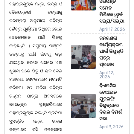
ସରପଞ୍ଚ
ମହାପ୍ରଭୁଙ୍କ ନନ୍ଦା, ଭଦ୍ରା ଓ
ସମେତ
ବୈଜୟନ୍ତରୀ ଡଙ୍ଗାକୁ
ମିଶିଲେ ୱାର୍ଡ
ପରମ୍ପରା ଅନୁଯାୟୀ ପବିତ୍ର
ସଭ୍ୟ/ସଭ୍ୟା
ଚୈତ୍ର ପୂର୍ଣ୍ଣିମା ତିଥିରେ ଭୋଇ
April 17, 2026
ସେବକମାନେ ପାଣି ଭିତରୁ
ଜନଗଣନା
କାର୍ଯ୍ୟକ୍ରମ
କାଢ଼ିଛନ୍ତି । ସମୁଦାୟ ପାଞ୍ଚଟି
ପାଇଁ ନିଯୁକ୍ତି
ଡଙ୍ଗାକୁ ପାଣି ଭିତରୁ କଢ଼ା
ପତ୍ର
ଯାଇଥିବା ବେଳେ ଖରାରେ ଏହା
ପ୍ରଦାନ
ଶୁଖିବା ପରେ ପିଚୁ ଓ ରାଳ ଦେଇ
April 12,
2026
ମହାରଣା ସେବକମାନେ ମରାମତି
ବିଏମସିର
କରିବେ। ୧୦ ତାରିଖ ପବିତ୍ର
ବେଆଇନ
ଚନ୍ଦନ ଯାତ୍ରା ଅବସରରେ
ୟୁଜରଫି
ନରେନ୍ଦ୍ର ପୁଷ୍କରିଣୀରେ
ବିରୁଦ୍ଧରେ
ବିଚାର ବିମର୍ଶ
ମହାପ୍ରଭୁଙ୍କ ଚଳନ୍ତି ପ୍ରତିମା
ସଭା
ସୁସଜ୍ଜିତ ନନ୍ଦା, ଭଦ୍ରା
April 9, 2026
ଡଙ୍ଗାରେ ବସି ଜଳକ୍ରୀଡା