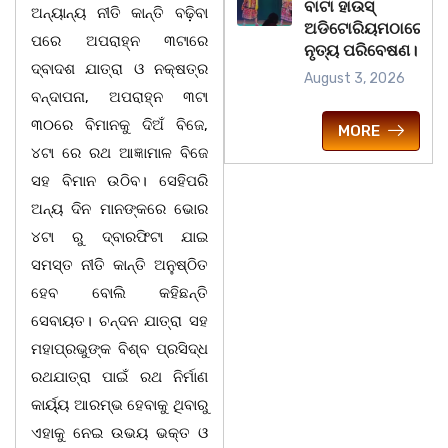
ବାଟା ହାଉସ୍
ଅନ୍ୟାନ୍ୟ ନୀତି କାନ୍ତି ବଢ଼ିବା
ଅଡିଟୋରିୟମଠାରେ
ପରେ ଅପରାହ୍ନ ୩ଟାରେ
ନୃତ୍ୟ ପରିବେଷଣ।
ଦ୍ବାଦଶ ଯାତ୍ରା‌ ଓ ନକ୍ଷତ୍ର
August 3, 2026
ବନ୍ଦାପନା, ଅପରାହ୍ନ ୩ଟା
୩୦ରେ ବିମାନକୁ ଦିଅଁ ବିଜେ,
MORE
୪ଟା ରେ ରଥ ଆଜ୍ଞାମାଳ ବିଜେ
ସହ ବିମାନ ଉଠିବ। ସେହିପରି
ଅନ୍ୟ ଦିନ ମାନଙ୍କରେ ଭୋର
୪ଟା ରୁ ଦ୍ବାରଫିଟା ଯାଇ
ସମସ୍ତ ନୀତି କାନ୍ତି ଅନୁଷ୍ଠିତ
ହେବ ବୋଲି କହିଛନ୍ତି
ସେବାୟତ। ଚନ୍ଦନ ଯାତ୍ରା ସହ
ମହାପ୍ରଭୁଙ୍କ ବିଶ୍ବ ପ୍ରସିଦ୍ଧ
ରଥଯାତ୍ରା ପାଇଁ ରଥ ନିର୍ମାଣ
କାର୍ୟ୍ୟ ଆରମ୍ଭ ହେବାକୁ ଥିବାରୁ
ଏହାକୁ ନେଇ ଉଭୟ ଭକ୍ତ ଓ