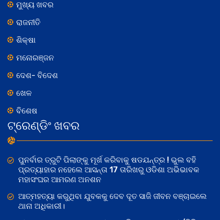
ମୁଖ୍ୟ ଖବର
ରାଜନୀତି
ଶିକ୍ଷା
ମନୋରଞ୍ଜନ
ଦେଶ- ବିଦେଶ
ଖେଳ
ବିଶେଷ
ଟ୍ରେଣ୍ଡିଂ ଖବର
ପୁନର୍ବାର ତ୍ରୁଟି ପିଲାଙ୍କୁ ମୂର୍ଖ କରିବାକୁ ଷଡଯନ୍ତ୍ର ! ଭୁଲ ବହି
ପ୍ରତ୍ୟାହାର ନହେଲେ ଆସନ୍ତା 17 ତାରିଖରୁ ଓଡିଶା ଅଭିଭାବକ
ମହାସଂଘର ଆମରଣ ଅନଶନ
ଆତ୍ମହତ୍ୟା କରୁଥିବା ଯୁବକକୁ ଦେବ ଦୂତ ସାଜି ଜୀବନ ବଞ୍ଚାଇଲେ
ଥାନା ଅଧିକାରୀ।