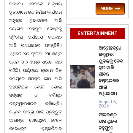
କରିବେ। ସେପଟେ ଅକ୍ଷୟ
MORE
ତୃତୀୟାରେ ରଥ ନିର୍ମାଣ କାର୍ୟ୍ୟର
ଅନୁକୂଳ ଥିବାବେଳେ ଆଜି
ନୟାଗଡ ମହିପୁର ରେଞ୍ଜରୁ
ENTERTAINMENT
ଦ୍ବିତୀୟ ପର୍ୟ୍ୟାୟ ରଥକାଠ
ଆସି ରଥଖଳାରେ ପହଞ୍ଚିଛି।
ଆତ୍ମହତ୍ୟା
ଏଥିରେ ୪୦ ଫୁଟିଆ ୨୩ ଖଣ୍ଡ
କରୁଥିବା
ଯୁବକକୁ ଦେବ
ଅସନ ଓ ୨ ଖଣ୍ଡ ଧଉରା କାଠ
ଦୂତ ସାଜି
ରହିଛି। ପର୍ୟ୍ୟାୟ କ୍ରମେ ଠିକ୍
ଜୀବନ
ସମୟରେ ସମସ୍ତ କାଠ ଆସି
ବଞ୍ଚାଇଲେ
ପହଞ୍ଚିଯିବ ବୋଲି ଭୋଇ
ଥାନା
ଅଧିକାରୀ।
ସର୍ଦ୍ଦାର ଓ ବରିଷ୍ଠ
August 6,
ତତ୍ତ୍ୱାବଧାରକ କହିଛନ୍ତି।
2026
ଚନ୍ଦନ ଯାତ୍ରା ପାଇଁ ପ୍ରସ୍ତୁତି
ନୀଳକଣ୍ଠ
ଆରମ୍ଭ ହୋଇଥିବା ବେଳେ
ଦାସ ଥିଲେ
ବହୁମୁଖୀ
ନରେନ୍ଦ୍ର ପୁଷ୍କରିଣୀର