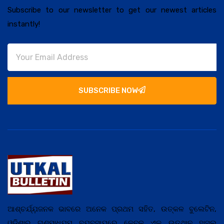
Subscribe to our newsletter to get our newest articles
instantly!
SUBSCRIBE NOW
ଆଶ୍ଚର୍ଯ୍ଯ଼ଜନକ ଭାବରେ ଅନେକ ପ୍ରଥମ ସହିତ, ଉତ୍କଳ ବୁଲେଟିନ,
ଓଡ଼ିଶାର ଗଣମାଧ୍ଯ଼ମ ବ୍ଯ଼ବସାଯ଼ରେ କେବଳ ଏକ ଉତ୍ଥାନ ହାସଲ