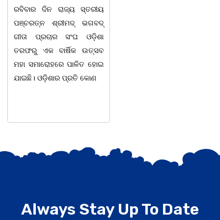
ରବିବାର ଦିନ ରାଜ୍ୟ ସ୍ତରୀୟ
ପଶ୍ଚିମ ଦିଗ ଆଡ଼କୁ ଗତି କରିବ
ପଞ୍ଚରତ୍ନ ଶ୍ରୀମଦ୍ ଭଗବଦ୍
। ଆସନ୍ତାକାଲି (26 ତାରିଖ)
ଗୀତା ପ୍ରଚାର ସଂଘ ଓଡ଼ିଶା
ଉତ୍ତର-ପଶ୍ଚିମ ଓ ସଂଲଗ୍ନ
ତରଫରୁ ଏକ ବାର୍ଷିକ ଉତ୍ସବ
ପଶ୍ଚିମ କେନ୍ଦ୍ରୀୟ
ମହା ସମାରୋହରେ ପାଳିତ ହୋଇ
ବଙ୍ଗୋପସାଗର
ଯାଇଛି। ଓଡ଼ିଶାର ପ୍ରତି କୋଣ
Always Stay Up To Date