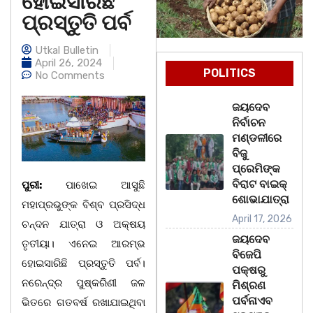
ହୋଇସାରିଛି
ପ୍ରସ୍ତୁତି ପର୍ବ
Utkal Bulletin
April 26, 2024
POLITICS
No Comments
ଜୟଦେବ
ନିର୍ବାଚନ
ମଣ୍ଡଳୀରେ
ବିଜୁ
ପ୍ରେମିଙ୍କ
ବିରାଟ ବାଇକ୍
ପୁରୀ:
ପାଖେଇ ଆସୁଛି
ଶୋଭାଯାତ୍ରା
ମହାପ୍ରଭୁଙ୍କ ବିଶ୍ବ ପ୍ରସିଦ୍ଧ
April 17, 2026
ଚନ୍ଦନ ଯାତ୍ରା ଓ ଅକ୍ଷୟ
ଜୟଦେବ
ତୃତୀୟା। ଏନେଇ ଆରମ୍ଭ
ବିଜେପି
ହୋଇସାରିଛି ପ୍ରସ୍ତୁତି ପର୍ବ।
ପକ୍ଷରୁ
ନରେନ୍ଦ୍ର ପୁଷ୍କରିଣୀ ଜଳ
ମିଶ୍ରଣ
ପର୍ବନାଏବ
ଭିତରେ ଗତବର୍ଷ ରଖାଯାଇଥିବା