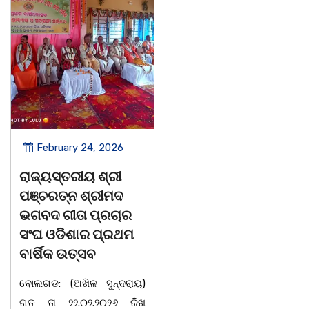
February 24, 2026
September 25, 2025
ରାଜ୍ୟସ୍ତରୀୟ ଶ୍ରୀ
ଆସୁଛି ଲଗାତାର ଦୁଇଟି
ପଞ୍ଚରତ୍ନ ଶ୍ରୀମଦ
ଲଘୁଚାପ, ଧୋଇଯିବ କି
ଭଗବଦ ଗୀତା ପ୍ରଚାର
ଦଶହରା ?
ସଂଘ ଓଡିଶାର ପ୍ରଥମ
ଆଜି ଉତ୍ତର ଏବଂ ସଂଲଗ୍ନ
ବାର୍ଷିକ ଉତ୍ସବ
କେନ୍ଦ୍ରୀୟ ବଙ୍ଗୋପସାଗରରେ
ବୋଲଗଡ: (ଅଖିଳ ସୁନ୍ଦରାୟ)
ଏକ ଲଘୁଚାପ କ୍ଷେତ୍ର ସୃଷ୍ଟି
ଗତ ତା ୨୨.୦୨.୨୦୨୬ ରିଖ
ହେବାର ସମ୍ଭାବନା ରହିଛି । ଏହା