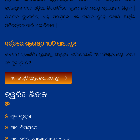
କରିନଥିଲା ବରଂ ଓଡ଼ିଆ ରିପୋର୍ଟିଂରେ ନୂତନ ନୀତି ମଧ୍ଯ଼ ସ୍ଥାପନ କରିଥିଲା |
ଉତ୍କଳ ବୁଲେଟିନ, ଏହି ସମଯ଼ରେ ଏକ କାଗଜ ନୁହେଁ ତଥାପି ଆର୍ଥିକ
ପରିବର୍ତ୍ତନ ପାଇଁ ଏକ ବିକାଶ |
ସର୍ଚ୍ଚରେ ଶ୍ରେଷ୍ଠ 10ଟି ପାଆନ୍ତୁ!
ଉତ୍କଳ ବୁଲେଟିନ ନ୍ଯ଼ୁଜକୁ ଅନୁକୂଳ କରିବା ପାଇଁ ଏକ ବିଶ୍ୱସନୀଯ଼ ସେବା
ଖୋଜୁଛନ୍ତି କି?
ଏକ ଉକ୍ତି ଅନୁରୋଧ କରନ୍ତୁ
ତ୍ୱରିତ ଲିଙ୍କ
ମୂଳ ପୃଷ୍ଠା
ଆମ ବିଷଯ଼ରେ
ଆମ ସହିତ ଯୋଗାଯୋଗ କରନ୍ତୁ