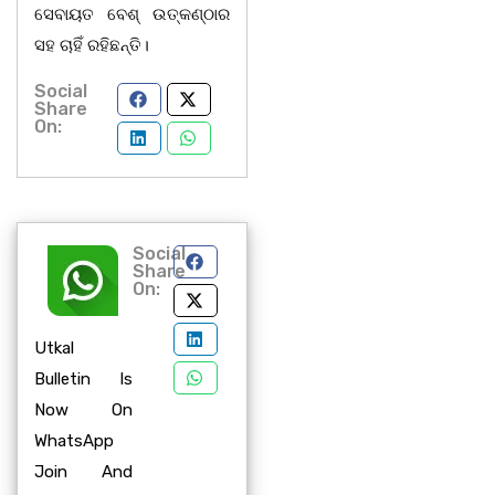
ସେବାୟତ ବେଶ୍ ଉତ୍କଣ୍ଠାର
ସହ ଚାହିଁ ରହିଛନ୍ତି।
Social
Share
On:
Social
Share
On:
Utkal
Bulletin Is
Now On
WhatsApp
Join And