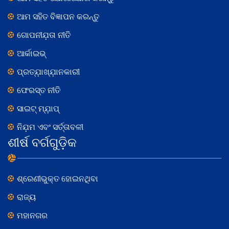
ଆମ ସହିତ ବିଜ୍ଞାପନ କରନ୍ତୁ
ଗୋପନୀଯ଼ତା ନୀତି
ଆର୍କାଇଭ୍
ପ୍ରତ୍ଯ଼ାଖ୍ଯ଼ାନକାରୀ
ଫେରସ୍ତ ନୀତି
ସାଇଟ୍ ମ୍ଯ଼ାପ୍
ନିଯ଼ମ ଏବଂ ସର୍ତ୍ତାବଳୀ
ଶୀର୍ଷ ବର୍ଗଗୁଡ଼ିକ
ଶ୍ରେଣୀଭୁକ୍ତ ହୋଇନଥିବା
ରାଜ୍ୟ
ମହାନଗର