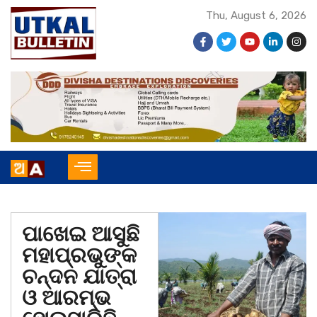
Thu, August 6, 2026
ପାଖେଇ ଆସୁଛି
ମହାପ୍ରଭୁଙ୍କ
ଚନ୍ଦନ ଯାତ୍ରା
ଓ ଆରମ୍ଭ