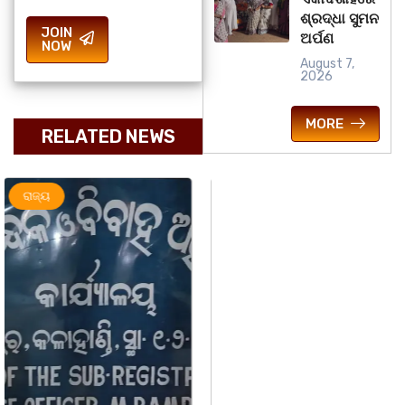
ଶ୍ରଦ୍ଧା ସୁମନ
JOIN
ଅର୍ପଣ
NOW
August 7,
2026
MORE
RELATED NEWS
ଅପରାଧ
ରାଜ୍ୟ
ରାଜ୍ୟ