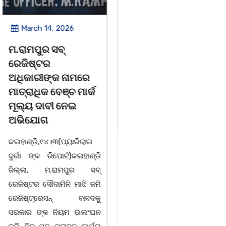
March 14, 2026
March 8, 2026
ଚିତାବାଘ ର ନଖ ଜବତ
ସଶକ୍ତ ଓଡିଶା ପକ୍ଷରୁ
ତିନି ଯୁବକ ଗିରଫ ଓ
ବିଶ୍ୱ ମହିଳା ଦିବସ
କୋର୍ଟ ଚାଲାଣ
ଅନୁଷ୍ଠିତ
କଳାହାଣ୍ଡି,୧୪|୩(ପ୍ୟାରିଲାଲ
ଭୁବନେଶ୍ୱର, 08/03/ 26:
ଦୁର୍ଗା ଙ୍କ ରିପୋର୍ଟ):ବେଆଇନ
ସାମାଜିକ ଅନୁଷ୍ଠାନ "ସଶକ୍ତ
ଭାବେ ବନ୍ୟଜନ୍ତୁ ଙ୍କ ର ଶିକାର
ଓଡିଶା"ପକ୍ଷରୁ ସ୍ଥାନୀୟ
କରି ବ୍ୟବସାୟ ଚାଲୁଥିବା
ସିଆରପି ସ୍ଥିତ କାର୍ଯ୍ୟାଳୟ
ସମ୍ପର୍କରେ କୌଣସି ସୂତ୍ରରୁ
ଠାରେ "ବିଶ୍ୱ ମହିଳା ଦିବସ
ସୂଚନା ପାଇ କଳାହାଣ୍ଡି ଉତ୍ତର
-2026 ଆବାହକ ବିଜୟ କୁମାର
ବନଖଣ୍ଡ ଅଧୀନ କେଗାଁ ରେଞ୍ଜର
ପ୍ରଧାନଙ୍କ ସଂଯୋଜନା ଓ
ବନ କର୍ମଚାରୀ ମାନେ ଗରଗାବ
ସଭାପତିତ୍ବ ରେ ଅନୁଷ୍ଠିତ
ସେକ୍ସନ ଅଧୀନ କାନ୍ଦୁଲଝର
ହୋଇ ଯାଇଛି l ମହିଳା