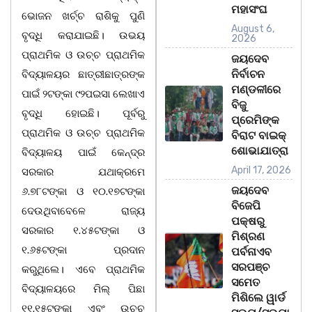
ମହାସଂଘ
ଭୋଜନ ଖର୍ଚ୍ଚ ରାଶିକୁ ପୁଣି
August 6,
ବୃଦ୍ଧି କରାଯାଇଛି। ଉଭୟ
2026
ପ୍ରାଥମିକ ଓ ଉଚ୍ଚ ପ୍ରାଥମିକ
ଜୟଦେବ
ନିର୍ବାଚନ
ବିଦ୍ୟାଳୟର ଛାତ୍ରୀଛାତ୍ରଙ୍କ
ମଣ୍ଡଳୀରେ
ପାଇଁ ୨ଟଙ୍କା ୯୨ପଇସା ଲେଖାଏ
ବିଜୁ
ବୃଦ୍ଧି ହୋଇଛି। ପୂର୍ବରୁ
ପ୍ରେମିଙ୍କ
ପ୍ରାଥମିକ ଓ ଉଚ୍ଚ ପ୍ରାଥମିକ
ବିରାଟ ବାଇକ୍
ଶୋଭାଯାତ୍ରା
ବିଦ୍ୟାଳୟ ପାଇଁ କେନ୍ଦ୍ର
April 17, 2026
ସରକାର ଯଥାକ୍ରମେ
ଜୟଦେବ
୬.୭୮ଟଙ୍କା ଓ ୧୦.୧୭ଟଙ୍କା
ବିଜେପି
ଦେଉଥିବାବେଳେ ରାଜ୍ୟ
ପକ୍ଷରୁ
ସରକାର ୧.୪୫ଟଙ୍କା ଓ
ମିଶ୍ରଣ
୧.୬୫ଟଙ୍କା ପ୍ରଦାନ
ପର୍ବନାଏବ
ସରପଞ୍ଚ
କରୁଥିଲେ। ଏବେ ପ୍ରାଥମିକ
ସମେତ
ବିଦ୍ୟାଳୟରେ ମିଲ୍ ପିଛା
ମିଶିଲେ ୱାର୍ଡ
୧୧.୧୫ଟଙ୍କା ଏବଂ ଉଚ୍ଚ