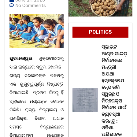
No Comments
POLITICS
ସ୍କାଉଟ
ଆଣ୍ଡ ଗାଇଡ଼
ଭୁବନେଶ୍ୱର
: ଶୁକ୍ରବାରଠାରୁ
ନିର୍ବାଚନରେ
ସାରା ରାଜ୍ୟରେ ସ୍କୁଲ ଖୋଲିଛି।
ମନ୍ତ୍ରୀ
ଅଯଥା
ରାଜ୍ୟ ସରକାରଙ୍କ ପକ୍ଷରୁ
ହସ୍ତକ୍ଷେପ
ଏକ ଗୁରୁତ୍ୱପୂର୍ଣ୍ଣ ନିଷ୍ପତ୍ତି
ବନ୍ଦ କରି
ନିଆଯାଇଛି। ପ୍ରଥମ ଦିନରୁ ହିଁ
ସ୍ୱଚ୍ଛ ଓ
ନିରପେକ୍ଷ
ସ୍କୁଲରେ ମଧ୍ୟାହ୍ନ ଭୋଜନ
ନିର୍ବାଚନ ପାଇଁ
ମିଳିଛି। ରାଜ୍ୟ ବିଦ୍ୟାଳୟ ଓ
ବ୍ୟବସ୍ଥା
ଗଣଶିକ୍ଷା ବିଭାଗ ଅଧୀନ
କରନ୍ତୁ :
ସମସ୍ତ ବିଦ୍ୟାଳୟରେ
ଓଡିଶା
ଅଭିଭାବକ
ଦିଆଯାଉଥିବା ମଧ୍ୟାହ୍ନ