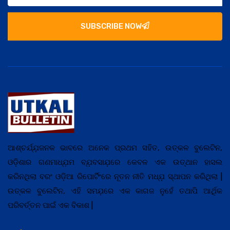
SUBSCRIBE NOW
ଆଶ୍ଚର୍ଯ୍ଯ଼ଜନକ ଭାବରେ ଅନେକ ପ୍ରଥମ ସହିତ, ଉତ୍କଳ ବୁଲେଟିନ,
ଓଡ଼ିଶାର ଗଣମାଧ୍ଯ଼ମ ବ୍ଯ଼ବସାଯ଼ରେ କେବଳ ଏକ ଉତ୍ଥାନ ହାସଲ
କରିନଥିଲା ବରଂ ଓଡ଼ିଆ ରିପୋର୍ଟିଂରେ ନୂତନ ନୀତି ମଧ୍ଯ଼ ସ୍ଥାପନ କରିଥିଲା |
ଉତ୍କଳ ବୁଲେଟିନ, ଏହି ସମଯ଼ରେ ଏକ କାଗଜ ନୁହେଁ ତଥାପି ଆର୍ଥିକ
ପରିବର୍ତ୍ତନ ପାଇଁ ଏକ ବିକାଶ |