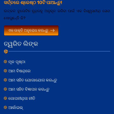
ସର୍ଚ୍ଚରେ ଶ୍ରେଷ୍ଠ 10ଟି ପାଆନ୍ତୁ!
ଉତ୍କଳ ବୁଲେଟିନ ନ୍ଯ଼ୁଜକୁ ଅନୁକୂଳ କରିବା ପାଇଁ ଏକ ବିଶ୍ୱସନୀଯ଼ ସେବା
ଖୋଜୁଛନ୍ତି କି?
ଏକ ଉକ୍ତି ଅନୁରୋଧ କରନ୍ତୁ
ତ୍ୱରିତ ଲିଙ୍କ
ମୂଳ ପୃଷ୍ଠା
ଆମ ବିଷଯ଼ରେ
ଆମ ସହିତ ଯୋଗାଯୋଗ କରନ୍ତୁ
ଆମ ସହିତ ବିଜ୍ଞାପନ କରନ୍ତୁ
ଗୋପନୀଯ଼ତା ନୀତି
ଆର୍କାଇଭ୍