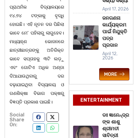
ସଭ୍ୟ/ସଭ୍ୟା
ପ୍ରାଥମିକ ବିଦ୍ୟାଳୟରେ
April 17, 2026
୧୪.୭୪ ଟଙ୍କାକୁ ବୃଦ୍ଧି
ଜନଗଣନା
ହୋଇଛି। ଏହି ନୂତନ ଦର ପିଛିଲା
କାର୍ଯ୍ୟକ୍ରମ
ପାଇଁ ନିଯୁକ୍ତି
ଭାବେ ମେ’ ପହିଲାରୁ ଲାଗୁହେବ।
ପତ୍ର
ମଧ୍ୟାହ୍ଣ ଭୋଜନରେ
ପ୍ରଦାନ
ଛାତ୍ରୀଛାତ୍ରଙ୍କୁ ଅତିରିକ୍ତ
April 12,
2026
ଭାବେ ସପ୍ତାହକୁ ୩ଟି ଲଡ଼ୁ
ଏବଂ ଗୋଟିଏ ଅଧିକ ଅଣ୍ଡା
MORE
ଦିଆଯାଉଥିବାରୁ ଦର
ବଢ଼ାଯାଇଥିବା ବିଦ୍ୟାଳୟ ଓ
ଗଣଶିକ୍ଷା ବିଭାଗ ପକ୍ଷରୁ
ENTERTAINMENT
ବିଜ୍ଞପ୍ତି ପ୍ରକାଶ ପାଇଛି।
Social
ଡଃ ଜ୍ଞାନେନ୍ଦ୍ର
Share
ଙ୍କ ଶାଶୁ
On:
ଶ୍ରୀମତୀ
ସାବିତ୍ରୀ