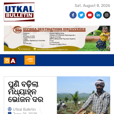
Sat, August 8, 2026
ପୁଣି ବଢ଼ିଲା
ମଧ୍ୟାହ୍ନ
ଭୋଜନ ଦର
Utkal Bulletin
June 21, 2025