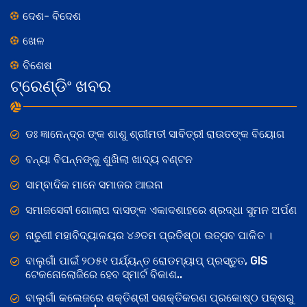
ଦେଶ- ବିଦେଶ
ଖେଳ
ବିଶେଷ
ଟ୍ରେଣ୍ଡିଂ ଖବର
ଡଃ ଜ୍ଞାନେନ୍ଦ୍ର ଙ୍କ ଶାଶୁ ଶ୍ରୀମତୀ ସାବିତ୍ରୀ ରାଉତଙ୍କ ବିୟୋଗ
ବନ୍ୟା ବିପନ୍ନଙ୍କୁ ଶୁଖିଲା ଖାଦ୍ୟ ବଣ୍ଟନ
ସାମ୍ବାଦିକ ମାନେ ସମାଜର ଆଇନା
ସମାଜସେବୀ ଗୋଲାପ ଦାସଙ୍କ ଏକାଦଶାହରେ ଶ୍ରଦ୍ଧା ସୁମନ ଅର୍ପଣ
ନାଚୁଣୀ ମହାବିଦ୍ୟାଳୟର ୪୬ତମ ପ୍ରତିଷ୍ଠା ଉତ୍ସବ ପାଳିତ ।
ବାଲୁଗାଁ ପାଇଁ ୨୦୫୧ ପର୍ଯ୍ୟନ୍ତ ରୋଡମ୍ୟାପ୍ ପ୍ରସ୍ତୁତ, GIS
ଟେକନୋଲୋଜିରେ ହେବ ସ୍ମାର୍ଟ ବିକାଶ..
ବାଲୁଗାଁ କଲେଜରେ ଶକ୍ତିଶ୍ରୀ ସଶକ୍ତିକରଣ ପ୍ରକୋଷ୍ଠ ପକ୍ଷରୁ