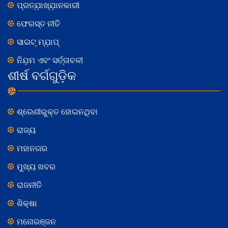
ପ୍ରତ୍ଯ଼ାଖ୍ଯ଼ାନକାରୀ
ଫେରସ୍ତ ନୀତି
ସାଇଟ୍ ମ୍ଯ଼ାପ୍
ନିଯ଼ମ ଏବଂ ସର୍ତ୍ତାବଳୀ
ଶୀର୍ଷ ବର୍ଗଗୁଡ଼ିକ
ଶ୍ରେଣୀଭୁକ୍ତ ହୋଇନଥିବା
ରାଜ୍ୟ
ମହାନଗର
ମୁଖ୍ୟ ଖବର
ରାଜନୀତି
ଶିକ୍ଷା
ମନୋରଞ୍ଜନ