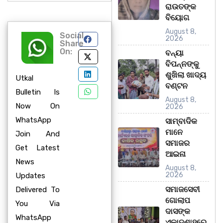
ରାଉତଙ୍କ
ବିୟୋଗ
August 8,
Social
2026
Share
On:
ବନ୍ୟା
ବିପନ୍ନଙ୍କୁ
ଶୁଖିଲା ଖାଦ୍ୟ
Utkal
ବଣ୍ଟନ
Bulletin Is
August 8,
Now On
2026
WhatsApp
ସାମ୍ବାଦିକ
ମାନେ
Join And
ସମାଜର
Get Latest
ଆଇନା
News
August 8,
2026
Updates
ସମାଜସେବୀ
Delivered To
ଗୋଲାପ
You Via
ଦାସଙ୍କ
WhatsApp
ଏକାଦଶାହରେ