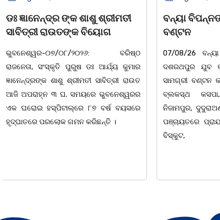
ବନ୍ୟା ବିପନ୍ନଙ୍କୁ ଶୁଖିଲା ଖାଦ୍ୟ
ସାମ୍ବାଦିକ
ବଣ୍ଟନ
ବାଲିଅନ୍ତା-ପାହା
07/08/26 ବନ୍ୟା ବିପନ୍ନଙ୍କ ଉଦେଶ୍ୟରେ
ସଂଘର ବାର୍ଷିକ ଉ
ଦଶରଥପୁର ଯୁବ କଂଗ୍ରେସ ପକ୍ଷରୁ ରିଲିଫ
୮:ଅଟଳା ସ୍
ସାମଗ୍ରୀ ବଣ୍ଟନ କରାଯାଇଥିବା ଦେଖାଯାଇଛି ।
ମ୍ୟାନେଜମେଣ୍ଟ
ବ୍ଲକସ୍ଥ କସପା, ତରପଦା, ମଲିକାପୁର,
ପାହାଳ-ଧଉଳି କ
ନିଜାମପୁର, ଦୁଦୁରାଅଣ୍ଟା, କମାରଡିହ, କୟାଁ ଆଦି
ବାର୍ଷିକ ଉତ୍
ପଞ୍ଚାୟତରେ ପ୍ରାୟ ୧୫ ଶହ ପରିବାରକୁ ମୁଡି,
ଅନୁଷ୍ଠିତ ହୋଇଯ
ବିସ୍କୁଟ,
ତଥା ଉପଦେଷ୍ଟା