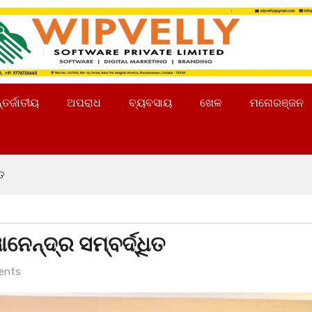
୍ତର୍ଜାତୀୟ
ଅପରାଧ
ବ୍ୟବସାୟ
ଖେଳ
ମନୋରଞ୍ଜନ
ିତ
ାନେନ୍ଦ୍ର ସମ୍ବର୍ଦ୍ଧିତ
ents