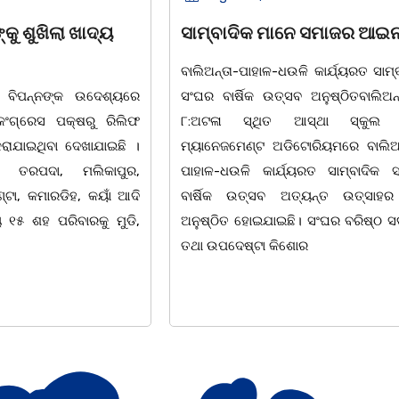
 ମାନେ ସମାଜର ଆଇନା
ସମାଜସେବୀ ଗୋଲାପ ଦାସଙ୍କ
ଏକାଦଶାହରେ ଶ୍ରଦ୍ଧା ସୁମନ 
ଳ-ଧଉଳି କାର୍ଯ୍ୟରତ ସାମ୍ବାଦିକ
ତ୍ସବ ଅନୁଷ୍ଠିତବାଲିଅନ୍ତା,୭|
ଚିଲିକା, ୭। ୮:ଚିଲିକା ବ୍ଲକ କୁମାଣ୍ଡ
ଥିତ ଆସ୍ଥା ସ୍କୁଲ ଅଫ
ପଞ୍ଚାୟତ କୁମାଣ୍ଡାଳ ଗ୍ରାମ ନିବାସୀ
 ଅଡିଟୋରିୟମରେ ବାଲିଅନ୍ତା-
ଦାସଙ୍କ ପତ୍ନୀ ତଥା ଚିଲିକା ଆଞ୍ଚଳି
ାର୍ଯ୍ୟରତ ସାମ୍ବାଦିକ ସଂଘର
ପରିଷଦର ସମ୍ପାଦକ ପ୍ରମୋଦ କୁମାର 
ସବ ଅତ୍ୟନ୍ତ ଉତ୍ସାହର ସହ
ମା' ଗୋଲାପ ଦାସ (୮୫)ଙ୍କ ଏକ
ାଇଛି। ସଂଘର ବରିଷ୍ଠ ସଦସ୍ୟ
ଶ୍ରଦ୍ଧାଞ୍ଚଳୀ ସଭା ଅନୁଷ୍ଠିତ ହୋଇଥିଲା
 କିଶୋର