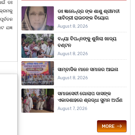
ାଇଁ ଡଃ
କ୍ରମକୁ
ଡଃ ଜ୍ଞାନେନ୍ଦ୍ର ଙ୍କ ଶାଶୁ ଶ୍ରୀମତୀ
ସାବିତ୍ରୀ ରାଉତଙ୍କ ବିୟୋଗ
ୂର୍ବତନ
August 8, 2026
ଟ ଯଜ୍ଞ
ବନ୍ୟା ବିପନ୍ନଙ୍କୁ ଶୁଖିଲା ଖାଦ୍ୟ
ବଣ୍ଟନ
August 8, 2026
ସାମ୍ବାଦିକ ମାନେ ସମାଜର ଆଇନା
August 8, 2026
ସମାଜସେବୀ ଗୋଲାପ ଦାସଙ୍କ
ଏକାଦଶାହରେ ଶ୍ରଦ୍ଧା ସୁମନ ଅର୍ପଣ
August 7, 2026
MORE