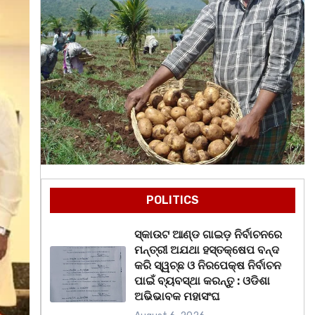
POLITICS
ସ୍କାଉଟ ଆଣ୍ଡ ଗାଇଡ଼ ନିର୍ବାଚନରେ
ମନ୍ତ୍ରୀ ଅଯଥା ହସ୍ତକ୍ଷେପ ବନ୍ଦ
କରି ସ୍ୱଚ୍ଛ ଓ ନିରପେକ୍ଷ ନିର୍ବାଚନ
ପାଇଁ ବ୍ୟବସ୍ଥା କରନ୍ତୁ : ଓଡିଶା
ଅଭିଭାବକ ମହାସଂଘ