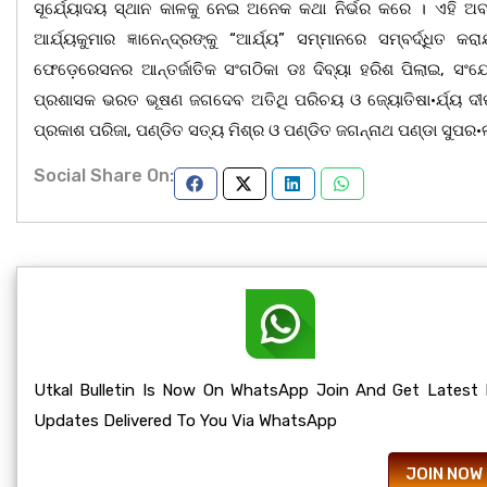
ସୂର୍ଯେ୍ୟାଦୟ ସ୍ଥାନ କାଳକୁ ନେଇ ଅନେକ କଥା ନିର୍ଭର କରେ । ଏହି ଅବସ
ଆର୍ଯ୍ୟକୁମାର ଜ୍ଞାନେନ୍ଦ୍ରଙ୍କୁ “ଆର୍ଯ୍ୟ” ସମ୍ମାନରେ ସମ୍ବର୍ଦ୍ଧିତ
ଫେଡ଼େରେସନର ଆନ୍ତର୍ଜାତିକ ସଂଗଠିକା ଡଃ ଦିବ୍ୟା ହରିଶ ପିଲାଇ, ସଂଯୋଜ
ପ୍ରଶାସକ ଭରତ ଭୂଷଣ ଜଗଦେବ ଅତିଥି ପରିଚୟ ଓ ଜ୍ୟୋତିଷା·ର୍ଯ୍ୟ ଦୀପ
ପ୍ରକାଶ ପରିଜା, ପଣ୍ଡିତ ସତ୍ୟ ମିଶ୍ର ଓ ପଣ୍ଡିତ ଜଗନ୍ନାଥ ପଣ୍ଡା ସୁପ
Social Share On:
Utkal Bulletin Is Now On WhatsApp Join And Get Latest
Updates Delivered To You Via WhatsApp
JOIN NOW