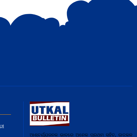
ରୀ
ଆଶ୍ଚର୍ଯ୍ଯ଼ଜନକ ଭାବରେ ଅନେକ ପ୍ରଥମ ସହିତ, ଉତ୍କଳ