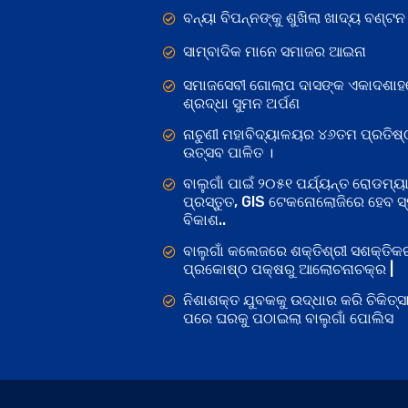
ବନ୍ୟା ବିପନ୍ନଙ୍କୁ ଶୁଖିଲା ଖାଦ୍ୟ ବଣ୍ଟନ
ସାମ୍ବାଦିକ ମାନେ ସମାଜର ଆଇନା
ସମାଜସେବୀ ଗୋଲାପ ଦାସଙ୍କ ଏକାଦଶାହ
ଶ୍ରଦ୍ଧା ସୁମନ ଅର୍ପଣ
ନାଚୁଣୀ ମହାବିଦ୍ୟାଳୟର ୪୬ତମ ପ୍ରତିଷ୍
ଉତ୍ସବ ପାଳିତ ।
ବାଲୁଗାଁ ପାଇଁ ୨୦୫୧ ପର୍ଯ୍ୟନ୍ତ ରୋଡମ୍ୟା
ପ୍ରସ୍ତୁତ, GIS ଟେକନୋଲୋଜିରେ ହେବ ସ୍ମ
ବିକାଶ..
ବାଲୁଗାଁ କଲେଜରେ ଶକ୍ତିଶ୍ରୀ ସଶକ୍ତି
ପ୍ରକୋଷ୍ଠ ପକ୍ଷରୁ ଆଲୋଚନାଚକ୍ର |
ନିଶାଶକ୍ତ ଯୁବକକୁ ଉଦ୍ଧାର କରି ଚିକିତ୍ସ
ପରେ ଘରକୁ ପଠାଇଲା ବାଲୁଗାଁ ପୋଲିସ