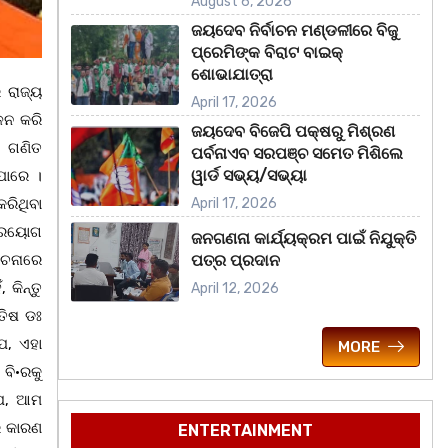
August 6, 2026
ଜୟଦେବ ନିର୍ବାଚନ ମଣ୍ଡଳୀରେ ବିଜୁ
ପ୍ରେମିଙ୍କ ବିରାଟ ବାଇକ୍
ଶୋଭାଯାତ୍ରା
 ରାଜ୍ୟ
April 17, 2026
ଳନ କରି
ଜୟଦେବ ବିଜେପି ପକ୍ଷରୁ ମିଶ୍ରଣ
, ଗଣିତ
ପର୍ବନାଏବ ସରପଞ୍ଚ ସମେତ ମିଶିଲେ
ୱାର୍ଡ ସଭ୍ୟ/ସଭ୍ୟା
ପାରେ ।
ରିଥିବା
April 17, 2026
ପ୍ରୟୋଗ
ଜନଗଣନା କାର୍ଯ୍ୟକ୍ରମ ପାଇଁ ନିଯୁକ୍ତି
ୋଚନାରେ
ପତ୍ର ପ୍ରଦାନ
 କିନ୍ତୁ
April 12, 2026
ତିଷ ଡଃ
େ, ଏହା
MORE
ବି·ରକୁ
ଯେ, ଆମ
ର କାରଣ
ENTERTAINMENT