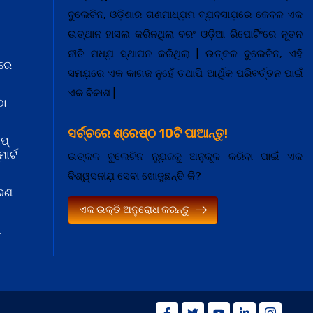
ବୁଲେଟିନ, ଓଡ଼ିଶାର ଗଣମାଧ୍ଯ଼ମ ବ୍ଯ଼ବସାଯ଼ରେ କେବଳ ଏକ
ଉତ୍ଥାନ ହାସଲ କରିନଥିଲା ବରଂ ଓଡ଼ିଆ ରିପୋର୍ଟିଂରେ ନୂତନ
ନୀତି ମଧ୍ଯ଼ ସ୍ଥାପନ କରିଥିଲା | ଉତ୍କଳ ବୁଲେଟିନ, ଏହି
ରେ
ସମଯ଼ରେ ଏକ କାଗଜ ନୁହେଁ ତଥାପି ଆର୍ଥିକ ପରିବର୍ତ୍ତନ ପାଇଁ
ଏକ ବିକାଶ |
ଠା
ସର୍ଚ୍ଚରେ ଶ୍ରେଷ୍ଠ 10ଟି ପାଆନ୍ତୁ!
ପ୍
ାର୍ଟ
ଉତ୍କଳ ବୁଲେଟିନ ନ୍ଯ଼ୁଜକୁ ଅନୁକୂଳ କରିବା ପାଇଁ ଏକ
ବିଶ୍ୱସନୀଯ଼ ସେବା ଖୋଜୁଛନ୍ତି କି?
କରଣ
ଏକ ଉକ୍ତି ଅନୁରୋଧ କରନ୍ତୁ
ା