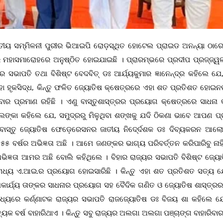
ତୀୟ ସମ୍ମିଳନୀ ପୁରୀର ଭିଆଇପି ରୋଡ଼ସ୍ଥିତ ହୋଟେଲ ପ୍ରାଇଡ ଅନନ୍ୟା ଠାରେ
ରେ ମହାସମାରୋହରେ ଅନୁଷ୍ଠିତ ହୋଇଯାଇଛି । ପ୍ରାରମ୍ଭରେ ପ୍ରଦୀପ ପ୍ରଜ୍ଜ୍ୱ
ର ସଭାପତି ତଥା ବିଶିଷ୍ଟ ବେଦବିତ୍ ଡଃ ଆର୍ଯ୍ୟକୁମାର ଜ୍ଞାନେନ୍ଦ୍ର କହିଲେ ଯେ
ଏହା ହୃକସିଦ୍ଧ, କିନ୍ତୁ ଫଳିତ ଜ୍ୟୋତିଷ କ୍ଷେତ୍ରରେ ଏହା ଶତ ପ୍ରତିଶତ ହୋଇନ
ାର ପ୍ରମାଣ ରହିଛି । ଏଣୁ ବାସ୍ତୁଶାସ୍ତ୍ରର ପ୍ରୟୋଗ କ୍ଷେତ୍ରରେ ସାଧନା କ
େଙ୍କା କହିଲେ ଯେ, ସମୁଦ୍ରରୁ ମିଳୁଥିବା ଶଙ୍ଖକୁ ଯଦି ଠିକଣା ଭାବେ ଆପଣ 
ାତିକ ବାସ୍ତୁ ଜ୍ୟୋତିଷ ଫେଡ଼େରେସନର ଜାତୀୟ ନିଦେ୍ର୍ଦଶକ ଡଃ ଦିବ୍ୟକରନ ଆଲ
ର୍ଷର ଅଭିଜ୍ଞତା ଅଛି । ଆମେ ଜଣଙ୍କର ଭାଗ୍ୟ ପରିବର୍ତ୍ତନ କରିପାରିବୁ ନାହିଁ,
ଅଭିଜ୍ଞତା ଆମର ଅଛି ବୋଲି କହିଥିଲେ । ବିହାର ରାଜ୍ୟର ସଭାପତି ବିଶିଷ୍ଟ ଜ୍ୟୋ
 ମଧ୍ୟ ଏ.ଆଇ.ର ପ୍ରୟୋଗ ହୋଇସାରିଛି । କିନ୍ତୁ ଏହା ଶତ ପ୍ରତିଶତ ସତ୍ୟ ଯ
ିଷକାର୍ଯ୍ୟ ତାଙ୍କର ସାଧନାର ପ୍ରୟୋଗ ସହ ବୈଦିକ ଗଣିତ ଓ ଜ୍ୟୋତିଷ ଶାସ୍ତ୍ରର 
୍କ ମଧ୍ୟରେ କର୍ଣ୍ଣାଟକ ରାଜ୍ୟର ସଭାପତି ରାଜଜ୍ୟୋତିଷ ଡଃ ବିଜୟ ଶା କହିଲେ 
କ ବର୍ଷ ବାହାରିଥାଏ । କିନ୍ତୁ ସବୁ ରାଜ୍ୟର ଅଲଗା ଅଲଗା ପଞ୍ଚାଙ୍ଗ ବାହାରିବା