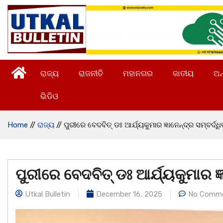
ରାଜ୍ୟ
ରାଜନୀତି
ମହାନଗର
ଜାତୀୟ
ଅନ
ଭିଡିଓ
Home
//
ରାଜ୍ୟ
//
ପୁରୀରେ ବେଦବିତ୍ ଡଃ ଆର୍ଯ୍ୟକୁମାର ଜ୍ଞାନେନ୍ଦ୍ର ସମ୍ବର୍ଦ୍ଧ
ପୁରୀରେ ବେଦବିତ୍ ଡଃ ଆର୍ଯ୍ୟକୁମାର ଜ୍ଞ
Utkal Bulletin
December 16, 2025
No Comm