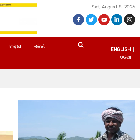
Sat, August 8, 2026
ଶିକ୍ଷା
ସୃଜନୀ
ENGLISH
ଓଡ଼ିଆ