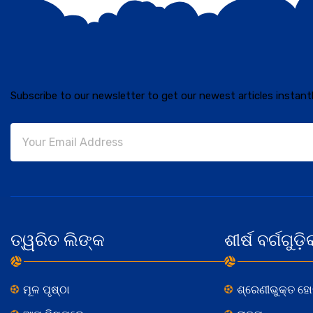
Subscribe to our newsletter to get our newest articles instantl
ତ୍ୱରିତ ଲିଙ୍କ
ଶୀର୍ଷ ବର୍ଗଗୁଡ଼ି
ମୂଳ ପୃଷ୍ଠା
ଶ୍ରେଣୀଭୁକ୍ତ ହ