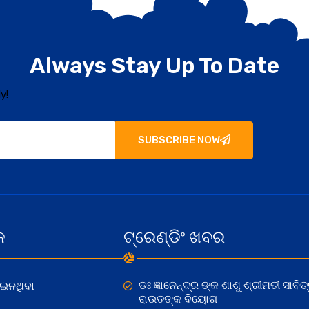
Always Stay Up To Date
y!
SUBSCRIBE NOW
କ
ଟ୍ରେଣ୍ଡିଂ ଖବର
ଡଃ ଜ୍ଞାନେନ୍ଦ୍ର ଙ୍କ ଶାଶୁ ଶ୍ରୀମତୀ ସାବିତ୍
ୋଇନଥିବା
ରାଉତଙ୍କ ବିୟୋଗ