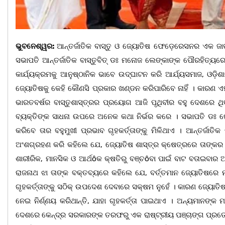
ଭୁବନେଶ୍ୱର:
ଆନ୍ତର୍ଜାତିକ ବାସ୍ତୁ ଓ ଜ୍ୟୋତିଷ ଫେଡ଼େରେସନର ଏକ ଜା
ସଭାପତି ଆନ୍ତର୍ଜାତିକ ବାସ୍ତୁବିତ୍ ଡଃ ମନୋଜ ଲେଙ୍କାଙ୍କ ପୌରହିତ୍ୟ
କାର୍ଯ୍ୟକ୍ରମକୁ ଆନୁଷ୍ଠାନିକ ଭାବେ ଉଦ୍ଘାଟନ କରି ଆର୍ଯ୍ୟସମାଜ, ଓଡ଼ିଶା
ଜ୍ୟୋତିଷକୁ କେହି କୌଣସି ପ୍ରକାର ଖଣ୍ଡନ କରିପାରିବେ ନାହିଁ । କାରଣ 
ଭାରତବର୍ଷର ବାସ୍ତୁଶାସ୍ତ୍ରର ପ୍ରୟୋଗ ଆଜି ପୃଥିବୀର ବହୁ ଦେଶରେ ଥିବ
ବ୍ୟକ୍ତିଙ୍କ ସାଧନା ଉପରେ ଅନେକ କଥା ନିର୍ଭର କରେ । ସଭାପତି ଡଃ ଲ
କରିବେ ତାର ବହୁମୁଖୀ ପ୍ରଭାବ ଗୃହକର୍ତ୍ତାଙ୍କୁ ମିଳିଥାଏ । ଆନ୍ତର୍ଜ
ଅଂଶଗ୍ରହଣ କରି କହିଲେ ଯେ, ଜ୍ୟୋତିଷ ଶାସ୍ତ୍ର କ୍ଷେତ୍ରରେ ତାଙ୍କର ୫୫ ବ
ଶାରୀରିକ, ମାନସିକ ଓ ଆର୍ଥôକ କ୍ଷତିରୁ ବଞ୍ଚôବା ପାଇଁ ବାଟ ବତାଇବାର 
ରାଜନାଥ ଝା ତାଙ୍କ ବକ୍ତବ୍ୟରେ କହିଲେ ଯେ, ବର୍ତ୍ତମାନ ଜ୍ୟୋତିଷରେ
ଗୃହକର୍ତ୍ତାଙ୍କୁ ସଠିକ୍ ଉପଦେଶ ଦେବାରେ ସକ୍ଷମ ନୁହେଁ । କାରଣ ଜ୍ୟୋତ
ନେଇ ନିର୍ଣ୍ଣୟ କରିଥାନ୍ତି, ଯାହା ଗୃହକର୍ତ୍ତା ପାଇଥାଏ । ଅନ୍ୟମାନଙ
ଦେଶରେ କେନ୍ଦ୍ର ସରକାରଙ୍କ ତରଫରୁ ଏକ ରାଷ୍ଟ୍ରୀୟ ପଞ୍ଚାଙ୍ଗ ପ୍ରତ୍ୟେ