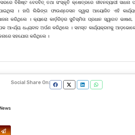
ରରେ ବିଶିଷ୍ଟ ବେଦବିତ୍ ତଥା ସଂସ୍କୃତି କ୍ଷେତ୍ରରେ ଜୀବନବ୍ୟାପୀ ସାଧନା ପ
 କରାଯାଇଥିଲା । ହାପି ଲିଭିଙ୍ଗ ଫାଉଣ୍ଡେସନ ଦ୍ୱାରା ଆୟୋଜିତ ଏହି କାର୍ଯ୍ୟ
ନା କରିଥିଲେ । କ୍ୟାରୋ କାର୍ଡ଼ରିଡ଼ର ସୁଚିସ୍ମିତା ପ୍ରଧାନ ସ୍ୱାଗତ ଭାଷଣ, ପ
କ ଆ·ର୍ଯ୍ୟ ଧନ୍ୟବାଦ ଅର୍ପଣ କରିଥିଲେ । ସମସ୍ତ କାର୍ଯ୍ୟକ୍ରମକୁ ଆଡ଼ଭୋକେ
ର·ଳନାରେ ସହଯୋଗ କରିଥିଲେ ।
Social Share On:
 News