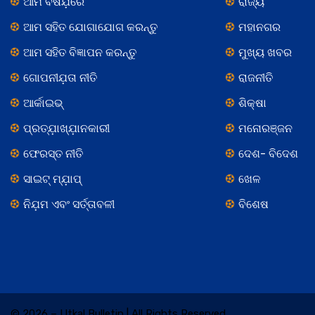
ଆମ ବିଷଯ଼ରେ
ରାଜ୍ୟ
ଆମ ସହିତ ଯୋଗାଯୋଗ କରନ୍ତୁ
ମହାନଗର
ଆମ ସହିତ ବିଜ୍ଞାପନ କରନ୍ତୁ
ମୁଖ୍ୟ ଖବର
ଗୋପନୀଯ଼ତା ନୀତି
ରାଜନୀତି
ଆର୍କାଇଭ୍
ଶିକ୍ଷା
ପ୍ରତ୍ଯ଼ାଖ୍ଯ଼ାନକାରୀ
ମନୋରଞ୍ଜନ
ଫେରସ୍ତ ନୀତି
ଦେଶ- ବିଦେଶ
ସାଇଟ୍ ମ୍ଯ଼ାପ୍
ଖେଳ
ନିଯ଼ମ ଏବଂ ସର୍ତ୍ତାବଳୀ
ବିଶେଷ
© 2026 – Utkal Bulletin | All Rights Reserved.