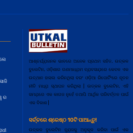
େଲେ
ଆଶ୍ଚର୍ଯ୍ଯ଼ଜନକ ଭାବରେ ଅନେକ ପ୍ରଥମ ସହିତ, ଉତ୍କଳ
ବୁଲେଟିନ, ଓଡ଼ିଶାର ଗଣମାଧ୍ଯ଼ମ ବ୍ଯ଼ବସାଯ଼ରେ କେବଳ ଏକ
ଉତ୍ଥାନ ହାସଲ କରିନଥିଲା ବରଂ ଓଡ଼ିଆ ରିପୋର୍ଟିଂରେ ନୂତନ
ସାଜି
ନୀତି ମଧ୍ଯ଼ ସ୍ଥାପନ କରିଥିଲା | ଉତ୍କଳ ବୁଲେଟିନ, ଏହି
ସମଯ଼ରେ ଏକ କାଗଜ ନୁହେଁ ତଥାପି ଆର୍ଥିକ ପରିବର୍ତ୍ତନ ପାଇଁ
ୱ ର
ଏକ ବିକାଶ |
ସର୍ଚ୍ଚରେ ଶ୍ରେଷ୍ଠ 10ଟି ପାଆନ୍ତୁ!
ଉତ୍କଳ ବୁଲେଟିନ ନ୍ଯ଼ୁଜକୁ ଅନୁକୂଳ କରିବା ପାଇଁ ଏକ
ାଧୀ