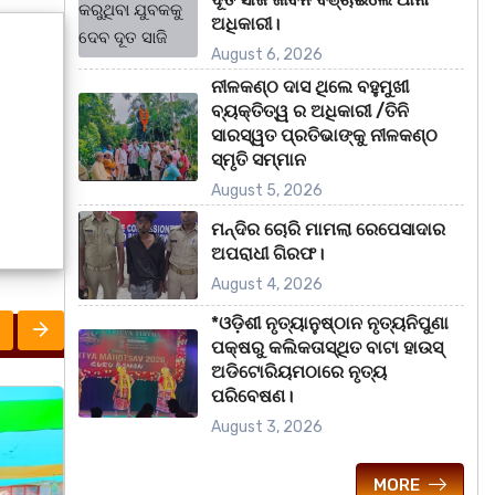
ଅଧିକାରୀ।
August 6, 2026
ନୀଳକଣ୍ଠ ଦାସ ଥିଲେ ବହୁମୁଖୀ
ବ୍ୟକ୍ତିତ୍ୱ ର ଅଧିକାରୀ /ତିନି
ସାରସ୍ୱତ ପ୍ରତିଭାଙ୍କୁ ନୀଳକଣ୍ଠ
ସ୍ମୃତି ସମ୍ମାନ
August 5, 2026
ମନ୍ଦିର ଚୋରି ମାମଲା ରେପେସାଦାର
ଅପରାଧୀ ଗିରଫ।
August 4, 2026
*ଓଡ଼ିଶୀ ନୃତ୍ୟାନୁଷ୍ଠାନ ନୃତ୍ୟନିପୁଣା
ପକ୍ଷରୁ କଲିକତାସ୍ଥିତ ବାଟା ହାଉସ୍
ଅଡିଟୋରିୟମଠାରେ ନୃତ୍ୟ
ପରିବେଷଣ।
ରାଜ୍ୟ
ରାଜ୍
August 3, 2026
MORE