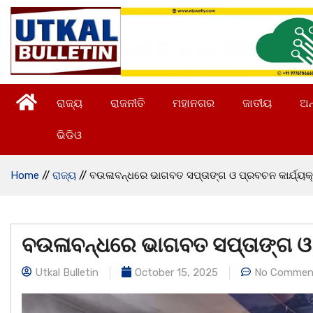
ରାଜ୍ୟ
ରାଜନୀତି
ମହାନଗର
ଜାତୀୟ
ଅନ
ଭିଡିଓ
Home
//
ରାଜ୍ୟ
//
ବଉଳାବନ୍ଧରେ ଭାଗବତ ସପ୍ତାଙ୍ଗ ଓ ପ୍ରବଚନ କାର୍ଯ୍ୟକ୍
ବଉଳାବନ୍ଧରେ ଭାଗବତ ସପ୍ତାଙ୍ଗ ଓ 
Utkal Bulletin
October 15, 2025
No Commen