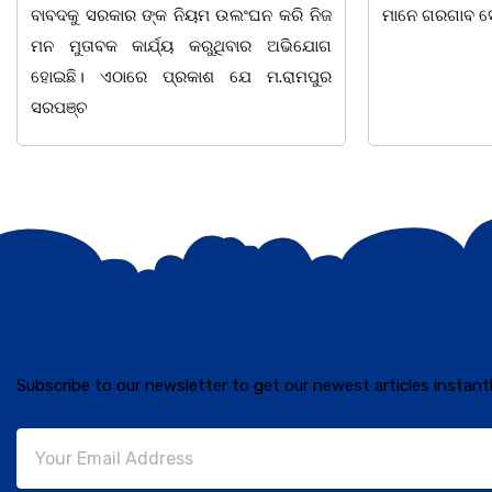
ମାନେ ଗରଗାବ ସେକ୍ସନ ଅଧୀନ କାନ୍ଦୁଲଝର
ଯାଇଛି l ମହିଳା 
Subscribe to our newsletter to get our newest articles instantl