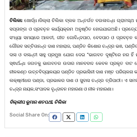
ଚିଲିକା:
ଖୋର୍ଦ୍ଧ।ଜିଲ୍ଲା ଚିଲିକା ବ୍ଲକ ଅନ୍ତର୍ଗତ ବଉଳାବନ୍ଧ ଗ୍ରାମସ୍ଥ 
ସପ୍ତାଙ୍ଗ ଓ ପ୍ରବଚ଼ନ କାର୍ଯ୍ୟକ୍ରମ ଅନୁଷ୍ଠିତ ହୋଇଯାଇଅଛି। ପ୍ରତ
ସଂଧ୍ୟା ସମୟରେ ଆଳତୀ, ଗୀତ ଗୋବିନ୍ଦପାଠ, ବେଦପାଠ ଓ ପ୍ରବଚ଼ନ କାର୍ଯ
ଗୌରବ ସଚ୍ଚିତାନନ୍ଦ ଦାଶ ମହାରାଜ, ପଣ୍ଡିତ କିଶୋର ଚନ୍ଦ୍ର ଭଞ, ପଣ୍ଡ
ଦାସ ଓ ବାସନ୍ତୀ ସାହୁ ପ୍ରମୁଖ ଯୋଗ ଦେଇ “ଭାଗବତ ଦୃଷ୍ଟିରେ ନର ହିଁ
ସ୍ଵାର୍ଥନ୍ଧ ଜଗତକୁ ଭାଗବତର ଉଦାର ମାନବବାଦ କେବଳ ପ୍ରକୃତ ବାଟ ଦ
ନୀଳକଣ୍ଠ ଉଚ୍ଚବିଦ୍ୟାଳୟର ପଣ୍ଡିତ ପ୍ରଭାସିନୀ ଦାଶ ମଞ୍ଚ ପରିଚାଳନା 
ଲକ୍ଷ୍ମୀଧର ପଣ୍ଡା, ପ୍ରଭାକର ଦାଶ ଓ ସୁବାସ ଚନ୍ଦ୍ର ତ୍ରିପାଠୀ। ଏ ସମସ
ଚନ୍ଦ୍ର ନାୟକ,ସଂପାଦକ ବୃନ୍ଦାବନ ମହାରଣା ଓ ନୀଳ ମହାରଣା।
ଦିଲ୍ଲୀପ କୁମାର ଶତପଥୀ, ଚିଲିକା
Social Share On: