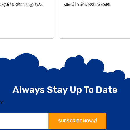
ସଶକ୍ତିକରଣ
ହୋଇଯାଇଛି। ଡ଼ଃ ପ୍ରଦୀପ ଭୈମିକ ଙ୍କ
Always Stay Up To Date
y!
SUBSCRIBE NOW