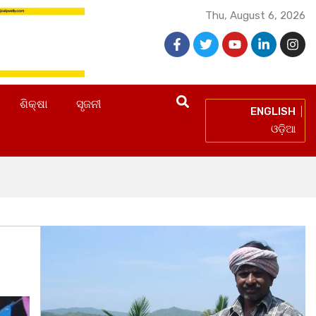
Thu, August 6, 2026
ଶିକ୍ଷା
ସୃଜନୀ
ENGLISH
ଓଡ଼ିଆ