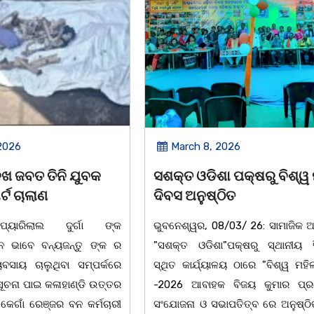
2026
March 8, 2026
 ପକ୍ଷରୁ ବିଶ୍ୱ ମହିଳା
ଆନ୍ତର୍ଜାତୀୟ ମହିଳା ଦିବସ
ିତ
ଉପଲକ୍ଷେ ନାଟକ ‘ଖାଣ୍ଟି ସୁନା
/03/ 26: ସାମାଜିକ ଅନୁଷ୍ଠାନ
ଚିଲିକା: ଆନ୍ତର୍ଜାତୀୟ ମହିଳା ଦିବ
"ପକ୍ଷରୁ ସ୍ଥାନୀୟ ସିଆରପି
ଅବସରରେ ବାଲୁଗାଁସ୍ଥିତ ମା' ଭଗବ
ଳୟ ଠାରେ "ବିଶ୍ୱ ମହିଳା ଦିବସ
ନିକେତନ ର ଓଡ଼ିଆ ଅସ୍ମିତା ଉପରେ 
 ବିଜୟ କୁମାର ପ୍ରଧାନଙ୍କ
ନାଟକ "ଖାଣ୍ଟି ସୁନା" ଗୈ।ରୀ ସାଂସ
ାପତିତ୍ବ ରେ ଅନୁଷ୍ଠିତ ହୋଇ
ପ୍ରତିଷ୍ଠାନ, ଖୋର୍ଦ୍ଧା ଆନୁକୁଲ୍ୟରେ 