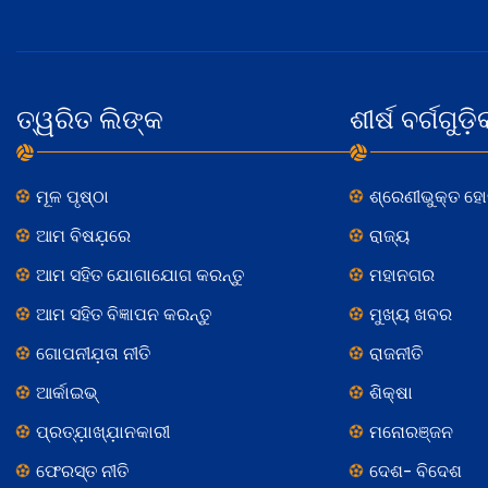
ତ୍ୱରିତ ଲିଙ୍କ
ଶୀର୍ଷ ବର୍ଗଗୁଡ଼ି
ମୂଳ ପୃଷ୍ଠା
ଶ୍ରେଣୀଭୁକ୍ତ ହ
ଆମ ବିଷଯ଼ରେ
ରାଜ୍ୟ
ଆମ ସହିତ ଯୋଗାଯୋଗ କରନ୍ତୁ
ମହାନଗର
ଆମ ସହିତ ବିଜ୍ଞାପନ କରନ୍ତୁ
ମୁଖ୍ୟ ଖବର
ଗୋପନୀଯ଼ତା ନୀତି
ରାଜନୀତି
ଆର୍କାଇଭ୍
ଶିକ୍ଷା
ପ୍ରତ୍ଯ଼ାଖ୍ଯ଼ାନକାରୀ
ମନୋରଞ୍ଜନ
ଫେରସ୍ତ ନୀତି
ଦେଶ- ବିଦେଶ