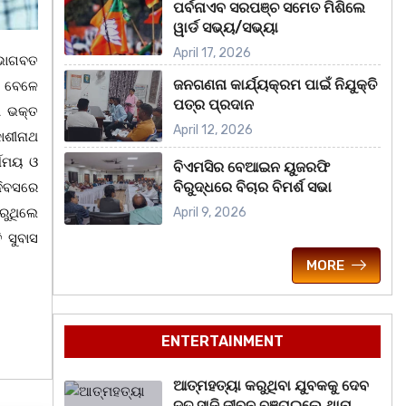
ପର୍ବନାଏବ ସରପଞ୍ଚ ସମେତ ମିଶିଲେ
ୱାର୍ଡ ସଭ୍ୟ/ସଭ୍ୟା
April 17, 2026
୍ ଭାଗବତ
ଜନଗଣନା କାର୍ଯ୍ୟକ୍ରମ ପାଇଁ ନିଯୁକ୍ତି
ା ବେଳେ
ପତ୍ର ପ୍ରଦାନ
ୀ ଭକ୍ତ
April 12, 2026
ାଶୀନାଥ
୍ଷମୟ ଓ
ବିଏମସିର ବେଆଇନ ୟୁଜରଫି
ବିରୁଦ୍ଧରେ ବିଚାର ବିମର୍ଶ ସଭା
ଦିବସରେ
ରୁଥିଲେ
April 9, 2026
 ସୁବାସ
MORE
ENTERTAINMENT
ଆତ୍ମହତ୍ୟା କରୁଥିବା ଯୁବକକୁ ଦେବ
ଦୂତ ସାଜି ଜୀବନ ବଞ୍ଚାଇଲେ ଥାନା