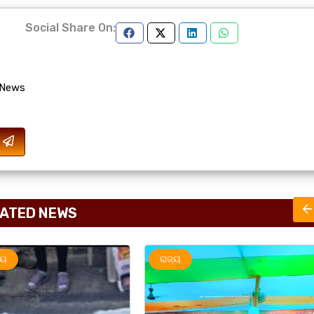
Social Share On:
 News
ATED NEWS
ରାଜ୍ୟ