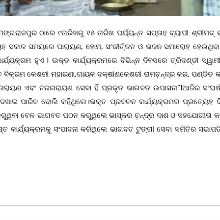
ମଙ୍ଗରାଜପୁର ଠାରେ ୯ତାରିଖରୁ ୧୫ ତାରିଖ ପର୍ଯ୍ୟନ୍ତ ସପ୍ତାହ ବ୍ୟାପୀ ଶ୍ରୀମଦ
୍ୟେହ ସକାଳ ସମୟରେ ପାରାୟଣ, ହୋମ, ସଂକୀର୍ତ୍ତନ ଓ ଭଜନ ସମାରୋହ ହେଉଥିବ
୍ୟକ୍ରମ ହୁଏ l ଉକ୍ତ କାର୍ଯ୍ୟକ୍ରମରେ ବିଭିନ୍ନ ଦିବସରେ ତ୍ରିଦଣ୍ଡୀ ସ୍ୱାମ
ିତ ବିକ୍ରମ କେଶରୀ ମହାରଣା,ଗାୟକ ଦକ୍ଷୀଣକେଶରୀ ରାମଚ଼ନ୍ଦ୍ର କର, ପଣ୍ଡିତ କ
 ନାରାୟଣ ଏବଂ ନରନାରାୟଣ ସେବା ହିଁ ପ୍ରକୃତ ଭାଗବତ ଉପାସନା”Iଆଜିର ସଂଘର
େଖାଇ ପାରିବ ବୋଲି କହିଥିଲେ।ଭକ୍ତ ପ୍ରବଚନ କାର୍ଯ୍ୟକ୍ରମର ପ୍ରତ୍ୟେହ 
କରୁଥିବା ବେଳ ଭାଗବତ ପଠନ କରୁଥିଲେ ଭାସ୍କର ଚ଼ନ୍ଦ୍ର ଦାଶ ଓ ସହଯୋଗୀତା କ
୍ତ କାର୍ଯ୍ୟକ୍ରମକୁ ସଂପାଦନା କରିଥିଲେ ଭାଗବତ ଟୁଙ୍ଗୀ ସେବା ସମିତିର ସଭାପତି