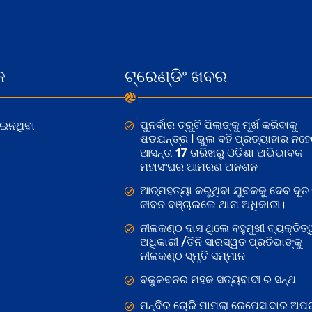
କ
ଟ୍ରେଣ୍ଡିଂ ଖବର
ପୁନର୍ବାର ତ୍ରୁଟି ପିଲାଙ୍କୁ ମୂର୍ଖ କରିବାକୁ
ୋଇନଥିବା
ଷଡଯନ୍ତ୍ର ! ଭୁଲ ବହି ପ୍ରତ୍ୟାହାର ନହ
ଆସନ୍ତା 17 ତାରିଖରୁ ଓଡିଶା ଅଭିଭାବକ
ମହାସଂଘର ଆମରଣ ଅନଶନ
ଆତ୍ମହତ୍ୟା କରୁଥିବା ଯୁବକକୁ ଦେବ ଦୂତ 
ଜୀବନ ବଞ୍ଚାଇଲେ ଥାନା ଅଧିକାରୀ।
ନୀଳକଣ୍ଠ ଦାସ ଥିଲେ ବହୁମୁଖୀ ବ୍ୟକ୍ତିତ୍
ଅଧିକାରୀ /ତିନି ସାରସ୍ୱତ ପ୍ରତିଭାଙ୍କୁ
ନୀଳକଣ୍ଠ ସ୍ମୃତି ସମ୍ମାନ
ବକୁଳବନର ମହକ ସତ୍ୟବାଦୀ ର ସନ୍ଥ
ମନ୍ଦିର ଚୋରି ମାମଲା ରେପେସାଦାର ଅପର