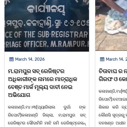
March 14, 2026
March 8, 
ଚିତାବାଘ ର ନଖ ଜବତ ତିନି ଯୁବକ
ସଶକ୍ତ ଓଡିଶା
ଗିରଫ ଓ କୋର୍ଟ ଚାଲାଣ
ଦିବସ ଅନୁଷ୍ଠ
କଳାହାଣ୍ଡି,୧୪|୩(ପ୍ୟାରିଲାଲ ଦୁର୍ଗା ଙ୍କ
ଭୁବନେଶ୍ୱର, 08
ରିପୋର୍ଟ):ବେଆଇନ ଭାବେ ବନ୍ୟଜନ୍ତୁ ଙ୍କ ର
"ସଶକ୍ତ ଓଡିଶା
ଶିକାର କରି ବ୍ୟବସାୟ ଚାଲୁଥିବା ସମ୍ପର୍କରେ
ସ୍ଥିତ କାର୍ଯ୍ୟା
କୌଣସି ସୂତ୍ରରୁ ସୂଚନା ପାଇ କଳାହାଣ୍ଡି ଉତ୍ତର
-2026 ଆବାହକ
ବନଖଣ୍ଡ ଅଧୀନ କେଗାଁ ରେଞ୍ଜର ବନ କର୍ମଚାରୀ
ସଂଯୋଜନା ଓ ସଭ