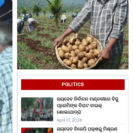
POLITICS
ଜୟଦେବ ନିର୍ବାଚନ ମଣ୍ଡଳୀରେ ବିଜୁ
ପ୍ରେମିଙ୍କ ବିରାଟ ବାଇକ୍
ଶୋଭାଯାତ୍ରା
April 17, 2026
ଜୟଦେବ ବିଜେପି ପକ୍ଷରୁ ମିଶ୍ରଣ