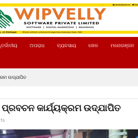
୍ତର୍ଜାତୀୟ
ଅପରାଧ
ବ୍ୟବସାୟ
ଖେଳ
ମନୋରଞ୍ଜନ
ରମ ଉଦ୍‌ଯାପିତ
ପ୍ରବଚନ କାର୍ଯ୍ୟକ୍ରମ ଉଦ୍‌ଯାପିତ
ts