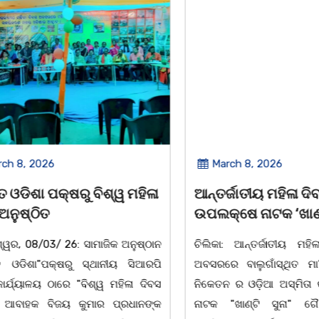
2026
March 8, 2026
 ପକ୍ଷରୁ ବିଶ୍ୱ ମହିଳା
ଆନ୍ତର୍ଜାତୀୟ ମହିଳା ଦିବସ
ିତ
ଉପଲକ୍ଷେ ନାଟକ ‘ଖାଣ୍ଟି ସୁନା
/03/ 26: ସାମାଜିକ ଅନୁଷ୍ଠାନ
ଚିଲିକା: ଆନ୍ତର୍ଜାତୀୟ ମହିଳା ଦିବ
"ପକ୍ଷରୁ ସ୍ଥାନୀୟ ସିଆରପି
ଅବସରରେ ବାଲୁଗାଁସ୍ଥିତ ମା' ଭଗବ
ଳୟ ଠାରେ "ବିଶ୍ୱ ମହିଳା ଦିବସ
ନିକେତନ ର ଓଡ଼ିଆ ଅସ୍ମିତା ଉପରେ 
 ବିଜୟ କୁମାର ପ୍ରଧାନଙ୍କ
ନାଟକ "ଖାଣ୍ଟି ସୁନା" ଗୈ।ରୀ ସାଂସ