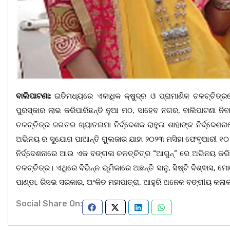
ବାଲିପାଟଣା:
ଇତିମଧ୍ୟରେ ଏକାଧିକ କ୍ଷୁଦ୍ର ଓ ପ୍ରାମାଣିକ ଚଳଚ୍ଚିତ୍ର
ପୁରସ୍କାର ଲାଭ କରିପାରିଛନ୍ତି ନୁଆ ମଠ, ସାହେବ ନଗର, ବାଲିପାଟଣା ନିବାସୀ
ଚଳଚ୍ଚିତ୍ର ଜଗତର ଖ୍ୟାତନାମା ନିର୍ଦ୍ଦେଶକ ରାହୁଲ ଶାହାଙ୍କ ନିର୍ଦ୍ଦେଶ
ଅଭିନୟ ର ସୁଯୋଗ ପାଆନ୍ତି ଗୁଲଜାର ଯାହା ୨୦୨୩ ମସିହା ଫେବୃଆରୀ ୧୦ ତ
ନିର୍ଦ୍ଦେଶନାରେ ଆଉ ଏକ ବଙ୍ଗଳା ଚଳଚ୍ଚିତ୍ର “ଆଗୁନ୍” ରେ ଅଭିନୟ କରିଛନ୍
ଚଳଚ୍ଚିତ୍ର। ଏଥିରେ ବିଭିନ୍ନ ଭୂମିକାରେ ଅଛନ୍ତି ସାନୁ, ସିଷ୍ଟି ବିଶ୍ଵାସ, 
ପାଣ୍ଡା, ରିସଭ ସରକାର, ଅଂକିତ ମହାପାତ୍ରା, ଆହୁରି ଅନେକ ବଙ୍ଗୀୟ କଳା
Social Share On: