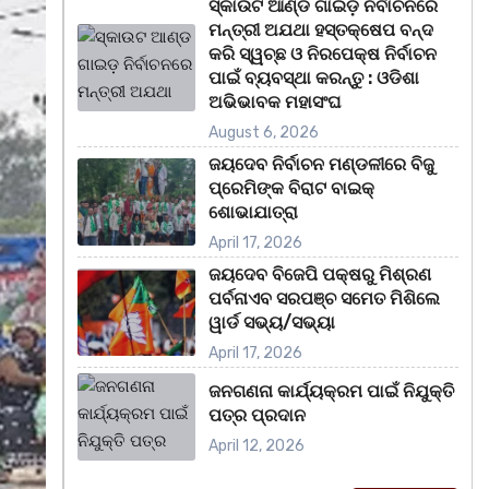
ସ୍କାଉଟ ଆଣ୍ଡ ଗାଇଡ଼ ନିର୍ବାଚନରେ
ମନ୍ତ୍ରୀ ଅଯଥା ହସ୍ତକ୍ଷେପ ବନ୍ଦ
କରି ସ୍ୱଚ୍ଛ ଓ ନିରପେକ୍ଷ ନିର୍ବାଚନ
ପାଇଁ ବ୍ୟବସ୍ଥା କରନ୍ତୁ : ଓଡିଶା
ଅଭିଭାବକ ମହାସଂଘ
August 6, 2026
ଜୟଦେବ ନିର୍ବାଚନ ମଣ୍ଡଳୀରେ ବିଜୁ
ପ୍ରେମିଙ୍କ ବିରାଟ ବାଇକ୍
ଶୋଭାଯାତ୍ରା
April 17, 2026
ଜୟଦେବ ବିଜେପି ପକ୍ଷରୁ ମିଶ୍ରଣ
ପର୍ବନାଏବ ସରପଞ୍ଚ ସମେତ ମିଶିଲେ
ୱାର୍ଡ ସଭ୍ୟ/ସଭ୍ୟା
April 17, 2026
ଜନଗଣନା କାର୍ଯ୍ୟକ୍ରମ ପାଇଁ ନିଯୁକ୍ତି
ପତ୍ର ପ୍ରଦାନ
April 12, 2026