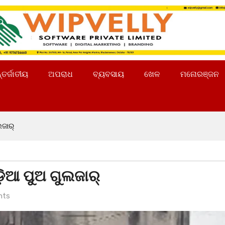
୍ତର୍ଜାତୀୟ
ଅପରାଧ
ବ୍ୟବସାୟ
ଖେଳ
ମନୋରଞ୍ଜନ
ଲଜାର୍
଼ିଆ ପୁଅ ଗୁଲଜାର୍
nts