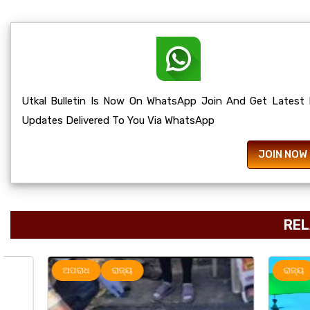
Utkal Bulletin Is Now On WhatsApp Join And Get Latest
Updates Delivered To You Via WhatsApp
JOIN NOW
REL
ଅପରାଧ
ରାଜ୍ୟ
ରାଜ୍ୟ