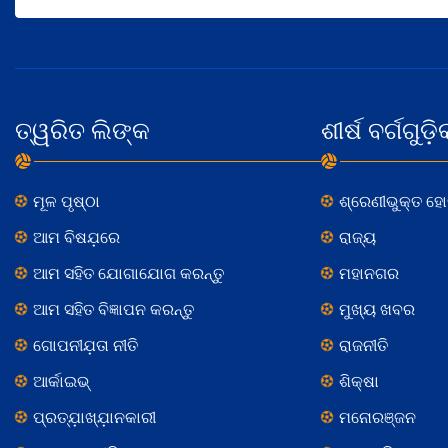
ତ୍ୱରିତ ଲିଙ୍କ
ଶୀର୍ଷ ବର୍ଗଗୁଡ଼ି
ମୂଳ ପୃଷ୍ଠା
ଶ୍ରେଣୀଭୁକ୍ତ ହ
ଆମ ବିଷଯ଼ରେ
ରାଜ୍ୟ
ଆମ ସହିତ ଯୋଗାଯୋଗ କରନ୍ତୁ
ମହାନଗର
ଆମ ସହିତ ବିଜ୍ଞାପନ କରନ୍ତୁ
ମୁଖ୍ୟ ଖବର
ଗୋପନୀଯ଼ତା ନୀତି
ରାଜନୀତି
ଆର୍କାଇଭ୍
ଶିକ୍ଷା
ପ୍ରତ୍ଯ଼ାଖ୍ଯ଼ାନକାରୀ
ମନୋରଞ୍ଜନ