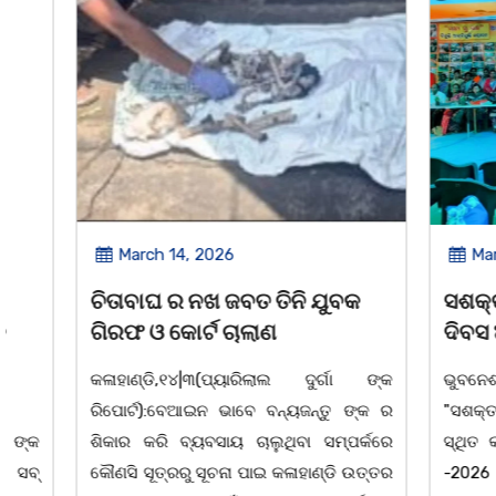
March 14, 2026
March 8, 
ଚିତାବାଘ ର ନଖ ଜବତ ତିନି ଯୁବକ
ସଶକ୍ତ ଓଡିଶା
ଗିରଫ ଓ କୋର୍ଟ ଚାଲାଣ
ଦିବସ ଅନୁଷ୍ଠ
କଳାହାଣ୍ଡି,୧୪|୩(ପ୍ୟାରିଲାଲ ଦୁର୍ଗା ଙ୍କ
ଭୁବନେଶ୍ୱର, 08
ରିପୋର୍ଟ):ବେଆଇନ ଭାବେ ବନ୍ୟଜନ୍ତୁ ଙ୍କ ର
"ସଶକ୍ତ ଓଡିଶା
ଶିକାର କରି ବ୍ୟବସାୟ ଚାଲୁଥିବା ସମ୍ପର୍କରେ
ସ୍ଥିତ କାର୍ଯ୍ୟା
କୌଣସି ସୂତ୍ରରୁ ସୂଚନା ପାଇ କଳାହାଣ୍ଡି ଉତ୍ତର
-2026 ଆବାହକ