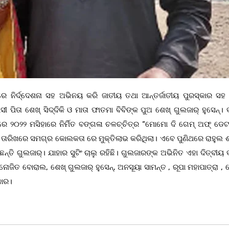
ରେ ନିର୍ଦ୍ଦେଶନା ସହ ଅଭିନୟ କରି ଜାତୀୟ ତଥା ଆନ୍ତର୍ଜାତୀୟ ପୁରସ୍କାର ସ
 ପିତା ଶେଖ୍ ସିଦ୍ଦିକି ଓ ମାତା ଫାତମା ବିବିଙ୍କ ପୁଅ ଶେଖ୍ ଗୁଲଜାର୍ ହୁସେନ୍।
ନାରେ ୨୦୨୨ ମସିହାରେ ନିର୍ମିତ ବଙ୍ଗଳା ଚଳଚ୍ଚିତ୍ର “ମୋମୋ ଦି ଗେମ୍ ଅଫ୍ ଡେଟ
ାରିଖରେ ସମଗ୍ର କୋଲକତା ରେ ମୁକ୍ତିଲାଭ କରିଥିଲା। ଏବେ ପୁଣିଥରେ ରାହୁଲ ଶ
ତି ଗୁଲଜାର୍। ଯାହାର ସୁଟିଂ ଚାଲୁ ରହିଛି। ଗୁଲଜାରଙ୍କ ଅଭିନିତ ଏହା ଦିତ୍ବୀୟ
ମୋନୋଜିତ ବୋରାଲ, ଶେଖ୍ ଗୁଲଜାର୍ ହୁସେନ୍, ଅନସୂୟା ସାମନ୍ତ , ରୂପା ମହାପାତ୍ରା ,
କାର।