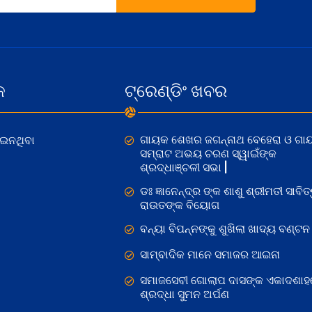
କ
ଟ୍ରେଣ୍ଡିଂ ଖବର
ଗାୟକ ଶେଖର ଜଗନ୍ନାଥ ବେହେରା ଓ ଗା
ୋଇନଥିବା
ସମ୍ରାଟ ଅଭୟ ଚରଣ ସ୍ୱାଇଁଙ୍କ
ଶ୍ରଦ୍ଧାଞ୍ଚଳୀ ସଭା |
ଡଃ ଜ୍ଞାନେନ୍ଦ୍ର ଙ୍କ ଶାଶୁ ଶ୍ରୀମତୀ ସାବିତ୍
ରାଉତଙ୍କ ବିୟୋଗ
ବନ୍ୟା ବିପନ୍ନଙ୍କୁ ଶୁଖିଲା ଖାଦ୍ୟ ବଣ୍ଟନ
ସାମ୍ବାଦିକ ମାନେ ସମାଜର ଆଇନା
ସମାଜସେବୀ ଗୋଲାପ ଦାସଙ୍କ ଏକାଦଶାହ
ଶ୍ରଦ୍ଧା ସୁମନ ଅର୍ପଣ