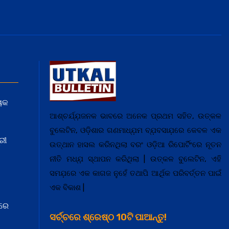
ୟକ
ଆଶ୍ଚର୍ଯ୍ଯ଼ଜନକ ଭାବରେ ଅନେକ ପ୍ରଥମ ସହିତ, ଉତ୍କଳ
ବୁଲେଟିନ, ଓଡ଼ିଶାର ଗଣମାଧ୍ଯ଼ମ ବ୍ଯ଼ବସାଯ଼ରେ କେବଳ ଏକ
ରୀ
ଉତ୍ଥାନ ହାସଲ କରିନଥିଲା ବରଂ ଓଡ଼ିଆ ରିପୋର୍ଟିଂରେ ନୂତନ
ନୀତି ମଧ୍ଯ଼ ସ୍ଥାପନ କରିଥିଲା | ଉତ୍କଳ ବୁଲେଟିନ, ଏହି
ସମଯ଼ରେ ଏକ କାଗଜ ନୁହେଁ ତଥାପି ଆର୍ଥିକ ପରିବର୍ତ୍ତନ ପାଇଁ
ଏକ ବିକାଶ |
ରେ
ସର୍ଚ୍ଚରେ ଶ୍ରେଷ୍ଠ 10ଟି ପାଆନ୍ତୁ!