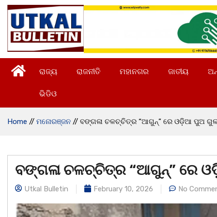
ରାଜ୍ୟ
ରାଜନୀତି
ମହାନଗର
ଜାତୀୟ
ଅନ
ଭିଡିଓ
Home
//
ମନୋରଞ୍ଜନ
//
ବଙ୍ଗଳା ଚଳଚ୍ଚିତ୍ର “ଆଗୁନ୍” ରେ ଓଡ଼ିଆ ପୁଅ ଗୁ
ବଙ୍ଗଳା ଚଳଚ୍ଚିତ୍ର “ଆଗୁନ୍” ରେ ଓଡ
Utkal Bulletin
February 10, 2026
No Comme