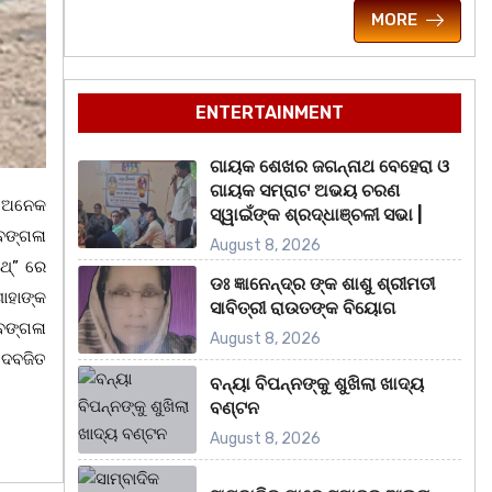
MORE
ENTERTAINMENT
ଗାୟକ ଶେଖର ଜଗନ୍ନାଥ ବେହେରା ଓ
ଗାୟକ ସମ୍ରାଟ ଅଭୟ ଚରଣ
ହ ଅନେକ
ସ୍ୱାଇଁଙ୍କ ଶ୍ରଦ୍ଧାଞ୍ଚଳୀ ସଭା |
 ବଙ୍ଗଳା
August 8, 2026
ଥ୍” ରେ
ଡଃ ଜ୍ଞାନେନ୍ଦ୍ର ଙ୍କ ଶାଶୁ ଶ୍ରୀମତୀ
ାହାଙ୍କ
ସାବିତ୍ରୀ ରାଉତଙ୍କ ବିୟୋଗ
 ବଙ୍ଗଳା
August 8, 2026
 ଦେବଜିତ
ବନ୍ୟା ବିପନ୍ନଙ୍କୁ ଶୁଖିଲା ଖାଦ୍ୟ
ବଣ୍ଟନ
August 8, 2026