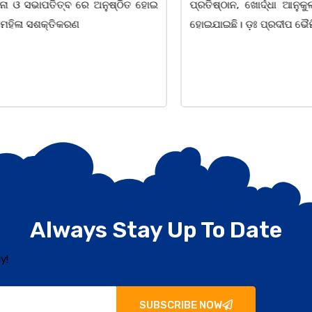
ାପତିତ୍ବ ରେ ଅନୁଷ୍ଠିତ ହୋଇ
ପ୍ରତିଷ୍ଠାନ, ଖୋର୍ଦ୍ଧା ଆନୁକୁଲ୍ୟରେ 
ସଶକ୍ତିକରଣ
ହୋଇଯାଇଛି। ଡ଼ଃ ପ୍ରଦୀପ ଭୈମିକ ଙ୍କ
Always Stay Up To Date
y!
SUBSCRIBE NOW