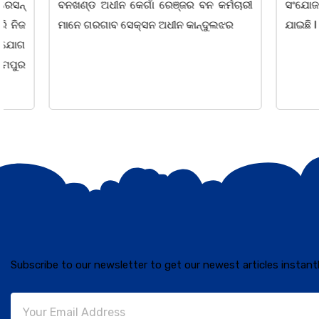
ବନଖଣ୍ଡ ଅଧୀନ କେଗାଁ ରେଞ୍ଜର ବନ କର୍ମଚାରୀ
ସଂଯୋଜନା ଓ ସଭ
ମାନେ ଗରଗାବ ସେକ୍ସନ ଅଧୀନ କାନ୍ଦୁଲଝର
ଯାଇଛି l ମହିଳା 
Subscribe to our newsletter to get our newest articles instantl