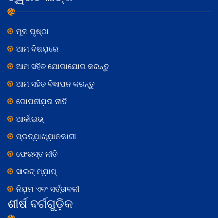
ମୂଳ ପୃଷ୍ଠା
ଆମ ବିଷଯ଼ରେ
ଆମ ସହିତ ଯୋଗାଯୋଗ କରନ୍ତୁ
ଆମ ସହିତ ବିଜ୍ଞାପନ କରନ୍ତୁ
ଗୋପନୀଯ଼ତା ନୀତି
ଆର୍କାଇଭ୍
ପ୍ରତ୍ଯ଼ାଖ୍ଯ଼ାନକାରୀ
ଫେରସ୍ତ ନୀତି
ସାଇଟ୍ ମ୍ଯ଼ାପ୍
ନିଯ଼ମ ଏବଂ ସର୍ତ୍ତାବଳୀ
ଶୀର୍ଷ ବର୍ଗଗୁଡ଼ିକ