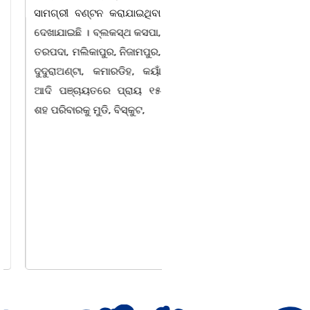
ସାମଗ୍ରୀ ବଣ୍ଟନ କରାଯାଇଥିବା
ଅନୁଷ୍ଠିତବାଲିଅନ୍ତା,୭|୮:ଅଟଳା
ଦେଖାଯାଇଛି । ବ୍ଲକସ୍ଥ କସପା,
ସ୍ଥିତ ଆସ୍ଥା ସ୍କୁଲ ଅଫ
ତରପଦା, ମଲିକାପୁର, ନିଜାମପୁର,
ମ୍ୟାନେଜମେଣ୍ଟ
ଦୁଦୁରାଅଣ୍ଟା, କମାରଡିହ, କୟାଁ
ଅଡିଟୋରିୟମରେ ବାଲିଅନ୍ତା-
ଆଦି ପଞ୍ଚାୟତରେ ପ୍ରାୟ ୧୫
ପାହାଳ-ଧଉଳି କାର୍ଯ୍ୟରତ
ଶହ ପରିବାରକୁ ମୁଡି, ବିସ୍କୁଟ,
ସାମ୍ବାଦିକ ସଂଘର ବାର୍ଷିକ
ଉତ୍ସବ ଅତ୍ୟନ୍ତ ଉତ୍ସାହର
ସହ ଅନୁଷ୍ଠିତ ହୋଇଯାଇଛି।
ସଂଘର ବରିଷ୍ଠ ସଦସ୍ୟ ତଥା
ଉପଦେଷ୍ଟା କିଶୋର