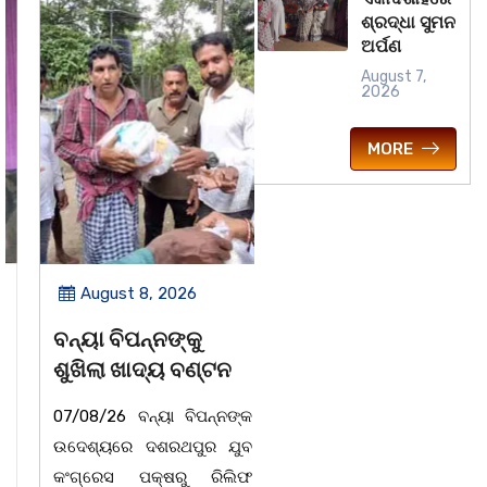
ଶ୍ରଦ୍ଧା ସୁମନ
ଅର୍ପଣ
August 7,
2026
MORE
August 8, 2026
August 8, 2026
ବନ୍ୟା ବିପନ୍ନଙ୍କୁ
ସାମ୍ବାଦିକ ମାନେ
ଶୁଖିଲା ଖାଦ୍ୟ ବଣ୍ଟନ
ସମାଜର ଆଇନା
07/08/26 ବନ୍ୟା ବିପନ୍ନଙ୍କ
ବାଲିଅନ୍ତା-ପାହାଳ-ଧଉଳି
ଉଦେଶ୍ୟରେ ଦଶରଥପୁର ଯୁବ
କାର୍ଯ୍ୟରତ ସାମ୍ବାଦିକ ସଂଘର
କଂଗ୍ରେସ ପକ୍ଷରୁ ରିଲିଫ
ବାର୍ଷିକ ଉତ୍ସବ