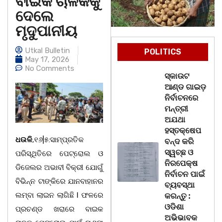
ବାଇକ ଚାଳକକୁ
ଦେଲେ
ମୃଦୁପାନୀୟ
Utkal Bulletin
POLITICS
May 17, 2026
No Comments
ସ୍କାଉଟ
ଆଣ୍ଡ ଗାଇଡ଼
ନିର୍ବାଚନରେ
ମନ୍ତ୍ରୀ
ଅଯଥା
ହସ୍ତକ୍ଷେପ
ଧଉଳି
,୧୬|୫:ସାମ୍ପ୍ରତିକ
ବନ୍ଦ କରି
ସ୍ୱଚ୍ଛ ଓ
ପରିସ୍ଥିତିରେ ପେଟ୍ରୋଲ ଓ
ନିରପେକ୍ଷ
ଡିଜେଲର ଅଭାବୀ ବିକ୍ରୀ ଯୋଗୁଁ
ନିର୍ବାଚନ ପାଇଁ
ବିଭିନ୍ନ ଟାଙ୍କିରେ ଯାନବାହାନର
ବ୍ୟବସ୍ଥା
ଲମ୍ବା ଲାଇନ ଲାଗିଛି l ଫଳରେ
କରନ୍ତୁ :
ଓଡିଶା
ପ୍ରଚଣ୍ଡ ଖରାରେ ବାଇକ
ଅଭିଭାବକ