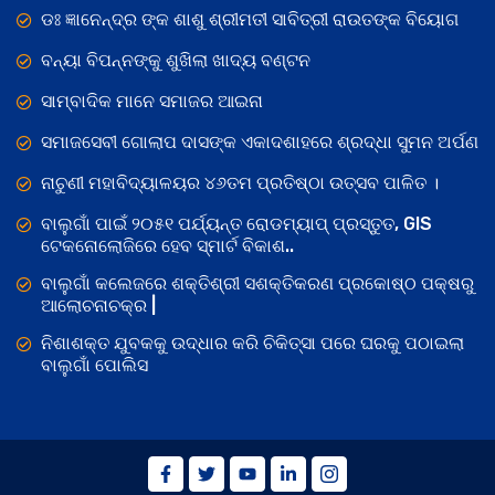
ଡଃ ଜ୍ଞାନେନ୍ଦ୍ର ଙ୍କ ଶାଶୁ ଶ୍ରୀମତୀ ସାବିତ୍ରୀ ରାଉତଙ୍କ ବିୟୋଗ
ବନ୍ୟା ବିପନ୍ନଙ୍କୁ ଶୁଖିଲା ଖାଦ୍ୟ ବଣ୍ଟନ
ସାମ୍ବାଦିକ ମାନେ ସମାଜର ଆଇନା
ସମାଜସେବୀ ଗୋଲାପ ଦାସଙ୍କ ଏକାଦଶାହରେ ଶ୍ରଦ୍ଧା ସୁମନ ଅର୍ପଣ
ନାଚୁଣୀ ମହାବିଦ୍ୟାଳୟର ୪୬ତମ ପ୍ରତିଷ୍ଠା ଉତ୍ସବ ପାଳିତ ।
ବାଲୁଗାଁ ପାଇଁ ୨୦୫୧ ପର୍ଯ୍ୟନ୍ତ ରୋଡମ୍ୟାପ୍ ପ୍ରସ୍ତୁତ, GIS
ଟେକନୋଲୋଜିରେ ହେବ ସ୍ମାର୍ଟ ବିକାଶ..
ବାଲୁଗାଁ କଲେଜରେ ଶକ୍ତିଶ୍ରୀ ସଶକ୍ତିକରଣ ପ୍ରକୋଷ୍ଠ ପକ୍ଷରୁ
ଆଲୋଚନାଚକ୍ର |
ନିଶାଶକ୍ତ ଯୁବକକୁ ଉଦ୍ଧାର କରି ଚିକିତ୍ସା ପରେ ଘରକୁ ପଠାଇଲା
ବାଲୁଗାଁ ପୋଲିସ