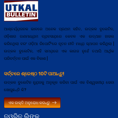
ଆଶ୍ଚର୍ଯ୍ଯ଼ଜନକ ଭାବରେ ଅନେକ ପ୍ରଥମ ସହିତ, ଉତ୍କଳ ବୁଲେଟିନ,
ଓଡ଼ିଶାର ଗଣମାଧ୍ଯ଼ମ ବ୍ଯ଼ବସାଯ଼ରେ କେବଳ ଏକ ଉତ୍ଥାନ ହାସଲ
କରିନଥିଲା ବରଂ ଓଡ଼ିଆ ରିପୋର୍ଟିଂରେ ନୂତନ ନୀତି ମଧ୍ଯ଼ ସ୍ଥାପନ କରିଥିଲା |
ଉତ୍କଳ ବୁଲେଟିନ, ଏହି ସମଯ଼ରେ ଏକ କାଗଜ ନୁହେଁ ତଥାପି ଆର୍ଥିକ
ପରିବର୍ତ୍ତନ ପାଇଁ ଏକ ବିକାଶ |
ସର୍ଚ୍ଚରେ ଶ୍ରେଷ୍ଠ 10ଟି ପାଆନ୍ତୁ!
ଉତ୍କଳ ବୁଲେଟିନ ନ୍ଯ଼ୁଜକୁ ଅନୁକୂଳ କରିବା ପାଇଁ ଏକ ବିଶ୍ୱସନୀଯ଼ ସେବା
ଖୋଜୁଛନ୍ତି କି?
ଏକ ଉକ୍ତି ଅନୁରୋଧ କରନ୍ତୁ
ତ୍ୱରିତ ଲିଙ୍କ