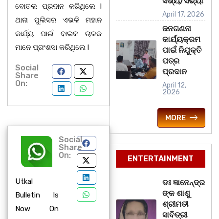
ସଭ୍ୟ/ସଭ୍ୟା
ବୋତଲ ପ୍ରଦାନ କରିଥିଲେ l
April 17, 2026
ଥାନା ପୁଲିସର ଏଭଳି ମହାନ
ଜନଗଣନା
କାର୍ଯ୍ୟ ପାଇଁ ବାଇକ ଚାଳକ
କାର୍ଯ୍ୟକ୍ରମ
ମାନେ ପ୍ରଂଶସା କରିଥିଲେ l
ପାଇଁ ନିଯୁକ୍ତି
ପତ୍ର
Social
ପ୍ରଦାନ
Share
On:
April 12,
2026
MORE
Social
Share
On:
ENTERTAINMENT
Utkal
ଡଃ ଜ୍ଞାନେନ୍ଦ୍ର
ଙ୍କ ଶାଶୁ
Bulletin Is
ଶ୍ରୀମତୀ
Now On
ସାବିତ୍ରୀ