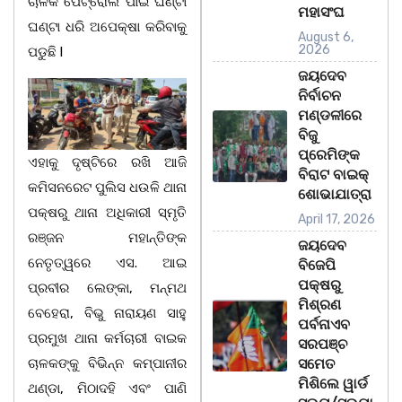
ଚାଳକ ପେଟ୍ରୋଲ ପାଇଁ ଘଣ୍ଟା
ମହାସଂଘ
ଘଣ୍ଟା ଧରି ଅପେକ୍ଷା କରିବାକୁ
August 6,
2026
ପଡୁଛି l
ଜୟଦେବ
ନିର୍ବାଚନ
ମଣ୍ଡଳୀରେ
ବିଜୁ
ପ୍ରେମିଙ୍କ
ଏହାକୁ ଦୃଷ୍ଟିରେ ରଖି ଆଜି
ବିରାଟ ବାଇକ୍
କମିସନରେଟ ପୁଲିସ ଧଉଳି ଥାନା
ଶୋଭାଯାତ୍ରା
ପକ୍ଷରୁ ଥାନା ଅଧିକାରୀ ସ୍ମୃତି
April 17, 2026
ରଞ୍ଜନ ମହାନ୍ତିଙ୍କ
ଜୟଦେବ
ନେତୃତ୍ୱରେ ଏସ. ଆଇ
ବିଜେପି
ପକ୍ଷରୁ
ପ୍ରବୀର ଲେଙ୍କା, ମନ୍ମଥ
ମିଶ୍ରଣ
ବେହେରା, ବିଭୁ ନାରାୟଣ ସାହୁ
ପର୍ବନାଏବ
ପ୍ରମୁଖ ଥାନା କର୍ମଚାରୀ ବାଇକ
ସରପଞ୍ଚ
ଚାଳକଙ୍କୁ ବିଭିନ୍ନ କମ୍ପାନୀର
ସମେତ
ମିଶିଲେ ୱାର୍ଡ
ଥଣ୍ଡା, ମିଠାଦହି ଏବଂ ପାଣି