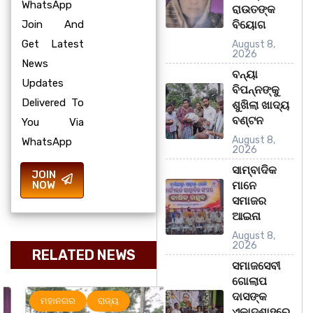
WhatsApp
ରାଉତଙ୍କ
Join And
ବିୟୋଗ
Get Latest
August 8,
2026
News
ବନ୍ୟା
Updates
ବିପନ୍ନଙ୍କୁ
Delivered To
ଶୁଖିଲା ଖାଦ୍ୟ
ବଣ୍ଟନ
You Via
August 8,
WhatsApp
2026
ସାମ୍ବାଦିକ
JOIN
NOW
ମାନେ
ସମାଜର
ଆଇନା
August 8,
2026
RELATED NEWS
ସମାଜସେବୀ
ଗୋଲାପ
ଦାସଙ୍କ
ମହାନଗର
ରାଜ୍ୟ
ରାଜ୍ୟ
ଏକାଦଶାହରେ