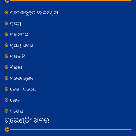
ଶ୍ରେଣୀଭୁକ୍ତ ହୋଇନଥିବା
ରାଜ୍ୟ
ମହାନଗର
ମୁଖ୍ୟ ଖବର
ରାଜନୀତି
ଶିକ୍ଷା
ମନୋରଞ୍ଜନ
ଦେଶ- ବିଦେଶ
ଖେଳ
ବିଶେଷ
ଟ୍ରେଣ୍ଡିଂ ଖବର