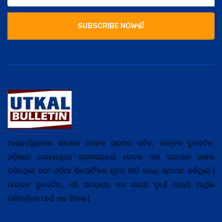
SUBSCRIBE NOW
ଆଶ୍ଚର୍ଯ୍ଯ଼ଜନକ ଭାବରେ ଅନେକ ପ୍ରଥମ ସହିତ, ଉତ୍କଳ ବୁଲେଟିନ,
ଓଡ଼ିଶାର ଗଣମାଧ୍ଯ଼ମ ବ୍ଯ଼ବସାଯ଼ରେ କେବଳ ଏକ ଉତ୍ଥାନ ହାସଲ
କରିନଥିଲା ବରଂ ଓଡ଼ିଆ ରିପୋର୍ଟିଂରେ ନୂତନ ନୀତି ମଧ୍ଯ଼ ସ୍ଥାପନ କରିଥିଲା |
ଉତ୍କଳ ବୁଲେଟିନ, ଏହି ସମଯ଼ରେ ଏକ କାଗଜ ନୁହେଁ ତଥାପି ଆର୍ଥିକ
ପରିବର୍ତ୍ତନ ପାଇଁ ଏକ ବିକାଶ |