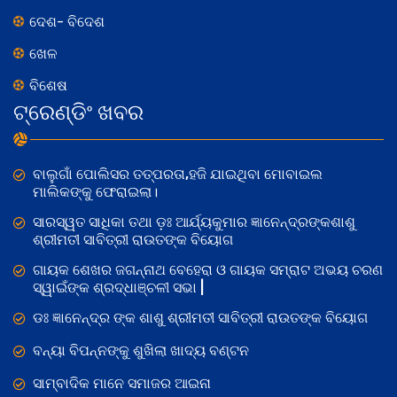
ଦେଶ- ବିଦେଶ
ଖେଳ
ବିଶେଷ
ଟ୍ରେଣ୍ଡିଂ ଖବର
ବାଲୁଗାଁ ପୋଲିସର ତତ୍‌ପରତା,ହଜି ଯାଇଥିବା ମୋବାଇଲ
ମାଲିକଙ୍କୁ ଫେରାଇଲା।
ସାରସ୍ୱତ ସାଧିକା ତଥା ଡ଼ଃ ଆର୍ଯ୍ୟକୁମାର ଜ୍ଞାନେନ୍ଦ୍ରଙ୍କଶାଶୁ
ଶ୍ରୀମତୀ ସାବିତ୍ରୀ ରାଉତଙ୍କ ବିୟୋଗ
ଗାୟକ ଶେଖର ଜଗନ୍ନାଥ ବେହେରା ଓ ଗାୟକ ସମ୍ରାଟ ଅଭୟ ଚରଣ
ସ୍ୱାଇଁଙ୍କ ଶ୍ରଦ୍ଧାଞ୍ଚଳୀ ସଭା |
ଡଃ ଜ୍ଞାନେନ୍ଦ୍ର ଙ୍କ ଶାଶୁ ଶ୍ରୀମତୀ ସାବିତ୍ରୀ ରାଉତଙ୍କ ବିୟୋଗ
ବନ୍ୟା ବିପନ୍ନଙ୍କୁ ଶୁଖିଲା ଖାଦ୍ୟ ବଣ୍ଟନ
ସାମ୍ବାଦିକ ମାନେ ସମାଜର ଆଇନା