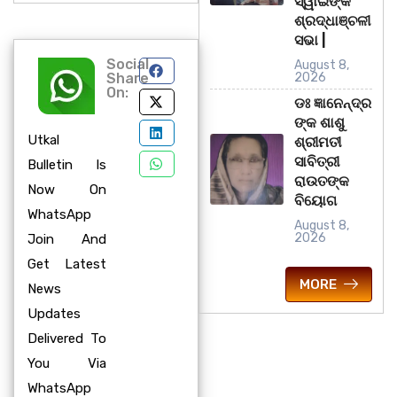
ସ୍ୱାଇଁଙ୍କ
ଶ୍ରଦ୍ଧାଞ୍ଚଳୀ
ସଭା |
Social
August 8,
Share
2026
On:
ଡଃ ଜ୍ଞାନେନ୍ଦ୍ର
ଙ୍କ ଶାଶୁ
Utkal
ଶ୍ରୀମତୀ
ସାବିତ୍ରୀ
Bulletin Is
ରାଉତଙ୍କ
Now On
ବିୟୋଗ
WhatsApp
August 8,
2026
Join And
Get Latest
MORE
News
Updates
Delivered To
You Via
WhatsApp