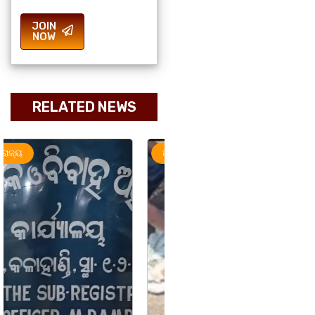
JOIN
NOW
RELATED NEWS
ଅପରାଧ
ରାଜ୍ୟ
ରାଜ୍ୟ