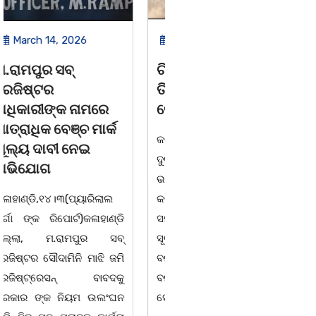
March 14, 2026
March 8, 2026
ଚିତାବାଘ ର ନଖ ଜବତ
ସଶକ୍ତ ଓଡିଶା ପକ୍ଷରୁ
ତିନି ଯୁବକ ଗିରଫ ଓ
ବିଶ୍ୱ ମହିଳା ଦିବସ
କୋର୍ଟ ଚାଲାଣ
ଅନୁଷ୍ଠିତ
କଳାହାଣ୍ଡି,୧୪|୩(ପ୍ୟାରିଲାଲ
ଭୁବନେଶ୍ୱର, 08/03/ 26:
ଦୁର୍ଗା ଙ୍କ ରିପୋର୍ଟ):ବେଆଇନ
ସାମାଜିକ ଅନୁଷ୍ଠାନ "ସଶକ୍ତ
ଭାବେ ବନ୍ୟଜନ୍ତୁ ଙ୍କ ର ଶିକାର
ଓଡିଶା"ପକ୍ଷରୁ ସ୍ଥାନୀୟ
କରି ବ୍ୟବସାୟ ଚାଲୁଥିବା
ସିଆରପି ସ୍ଥିତ କାର୍ଯ୍ୟାଳୟ
ସମ୍ପର୍କରେ କୌଣସି ସୂତ୍ରରୁ
ଠାରେ "ବିଶ୍ୱ ମହିଳା ଦିବସ
ସୂଚନା ପାଇ କଳାହାଣ୍ଡି ଉତ୍ତର
-2026 ଆବାହକ ବିଜୟ କୁମାର
ବନଖଣ୍ଡ ଅଧୀନ କେଗାଁ ରେଞ୍ଜର
ପ୍ରଧାନଙ୍କ ସଂଯୋଜନା ଓ
ବନ କର୍ମଚାରୀ ମାନେ ଗରଗାବ
ସଭାପତିତ୍ବ ରେ ଅନୁଷ୍ଠିତ
ସେକ୍ସନ ଅଧୀନ କାନ୍ଦୁଲଝର
ହୋଇ ଯାଇଛି l ମହିଳା