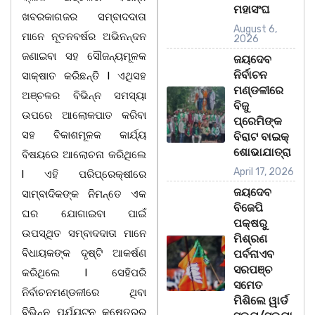
ମହାସଂଘ
ଖବରକାଗଜର ସମ୍ବାଦଦାତା
August 6,
ମାନେ ନୂତନବର୍ଷର ଅଭିନନ୍ଦନ
2026
ଜଣାଇବା ସହ ସୌଜନ୍ୟମୂଳକ
ଜୟଦେବ
ନିର୍ବାଚନ
ସାକ୍ଷାତ କରିଛନ୍ତି l ଏଥିସହ
ମଣ୍ଡଳୀରେ
ଅଞ୍ଚଳର ବିଭିନ୍ନ ସମସ୍ୟା
ବିଜୁ
ଉପରେ ଆଲୋକପାତ କରିବା
ପ୍ରେମିଙ୍କ
ସହ ବିକାଶମୂଳକ କାର୍ଯ୍ୟ
ବିରାଟ ବାଇକ୍
ଶୋଭାଯାତ୍ରା
ବିଷୟରେ ଆଲୋଚନା କରିଥିଲେ
April 17, 2026
l ଏହି ପରିପ୍ରେକ୍ଷୀରେ
ଜୟଦେବ
ସାମ୍ବାଦିକଙ୍କ ନିମନ୍ତେ ଏକ
ବିଜେପି
ଘର ଯୋଗାଇବା ପାଇଁ
ପକ୍ଷରୁ
ଉପସ୍ଥିତ ସମ୍ବାଦଦାତା ମାନେ
ମିଶ୍ରଣ
ବିଧାୟକଙ୍କ ଦୃଷ୍ଟି ଆକର୍ଷଣ
ପର୍ବନାଏବ
ସରପଞ୍ଚ
କରିଥିଲେ l ସେହିପରି
ସମେତ
ନିର୍ବାଚନମଣ୍ଡଳୀରେ ଥିବା
ମିଶିଲେ ୱାର୍ଡ
ବିଭିନ୍ନ ପର୍ଯ୍ୟଟନ କ୍ଷେତ୍ରର