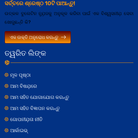
ସର୍ଚ୍ଚରେ ଶ୍ରେଷ୍ଠ 10ଟି ପାଆନ୍ତୁ!
ଉତ୍କଳ ବୁଲେଟିନ ନ୍ଯ଼ୁଜକୁ ଅନୁକୂଳ କରିବା ପାଇଁ ଏକ ବିଶ୍ୱସନୀଯ଼ ସେବା
ଖୋଜୁଛନ୍ତି କି?
ଏକ ଉକ୍ତି ଅନୁରୋଧ କରନ୍ତୁ
ତ୍ୱରିତ ଲିଙ୍କ
ମୂଳ ପୃଷ୍ଠା
ଆମ ବିଷଯ଼ରେ
ଆମ ସହିତ ଯୋଗାଯୋଗ କରନ୍ତୁ
ଆମ ସହିତ ବିଜ୍ଞାପନ କରନ୍ତୁ
ଗୋପନୀଯ଼ତା ନୀତି
ଆର୍କାଇଭ୍