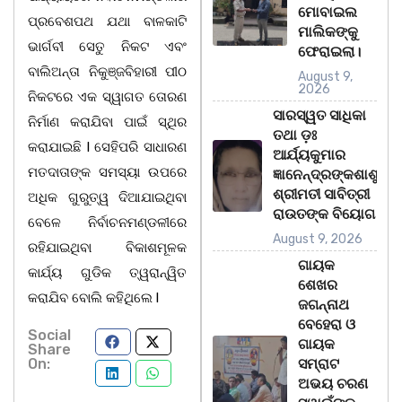
ମୋବାଇଲ
ପ୍ରବେଶପଥ ଯଥା ବାଳକାଟି
ମାଲିକଙ୍କୁ
ଭାର୍ଗବୀ ସେତୁ ନିକଟ ଏବଂ
ଫେରାଇଲା।
ବାଲିଅନ୍ତା ନିକୁଞ୍ଜବିହାରୀ ପୀଠ
August 9,
2026
ନିକଟରେ ଏକ ସ୍ୱାଗତ ତୋରଣ
ସାରସ୍ୱତ ସାଧିକା
ନିର୍ମାଣ କରାଯିବା ପାଇଁ ସ୍ଥିର
ତଥା ଡ଼ଃ
କରାଯାଇଛି l ସେହିପରି ସାଧାରଣ
ଆର୍ଯ୍ୟକୁମାର
ମତଦାତାଙ୍କ ସମସ୍ୟା ଉପରେ
ଜ୍ଞାନେନ୍ଦ୍ରଙ୍କଶାଶୁ
ଶ୍ରୀମତୀ ସାବିତ୍ରୀ
ଅଧିକ ଗୁରୁତ୍ୱ ଦିଆଯାଇଥିବା
ରାଉତଙ୍କ ବିୟୋଗ
ବେଳେ ନିର୍ବାଚନମଣ୍ଡଳୀରେ
August 9, 2026
ରହିଯାଇଥିବା ବିକାଶମୂଳକ
ଗାୟକ
କାର୍ଯ୍ୟ ଗୁଡିକ ତ୍ୱରାନ୍ୱିତ
ଶେଖର
କରାଯିବ ବୋଲି କହିଥିଲେ l
ଜଗନ୍ନାଥ
ବେହେରା ଓ
Social
ଗାୟକ
Share
On:
ସମ୍ରାଟ
ଅଭୟ ଚରଣ