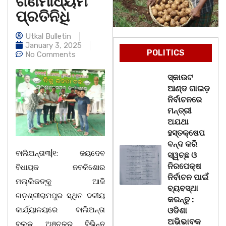
ଗଣମାଧ୍ୟମ
ପ୍ରତିନିଧି
Utkal Bulletin
January 3, 2025
POLITICS
No Comments
ସ୍କାଉଟ
ଆଣ୍ଡ ଗାଇଡ଼
ନିର୍ବାଚନରେ
ମନ୍ତ୍ରୀ
ଅଯଥା
ହସ୍ତକ୍ଷେପ
ବନ୍ଦ କରି
ବାଲିଅନ୍ତା୩|୧: ଜୟଦେବ
ସ୍ୱଚ୍ଛ ଓ
ନିରପେକ୍ଷ
ବିଧାୟକ ନବକିଶୋର
ନିର୍ବାଚନ ପାଇଁ
ମଲ୍ଲିକଙ୍କୁ ଆଜି
ବ୍ୟବସ୍ଥା
ଗଡ଼ଶ୍ରୀରାମପୁର ସ୍ଥିତ ଦଳୀୟ
କରନ୍ତୁ :
କାର୍ଯ୍ୟାଳୟରେ ବାଲିଅନ୍ତା
ଓଡିଶା
ଅଭିଭାବକ
ବ୍ଲକ ଅଞ୍ଚଳର ବିଭିନ୍ନ