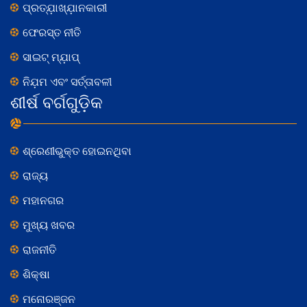
ପ୍ରତ୍ଯ଼ାଖ୍ଯ଼ାନକାରୀ
ଫେରସ୍ତ ନୀତି
ସାଇଟ୍ ମ୍ଯ଼ାପ୍
ନିଯ଼ମ ଏବଂ ସର୍ତ୍ତାବଳୀ
ଶୀର୍ଷ ବର୍ଗଗୁଡ଼ିକ
ଶ୍ରେଣୀଭୁକ୍ତ ହୋଇନଥିବା
ରାଜ୍ୟ
ମହାନଗର
ମୁଖ୍ୟ ଖବର
ରାଜନୀତି
ଶିକ୍ଷା
ମନୋରଞ୍ଜନ