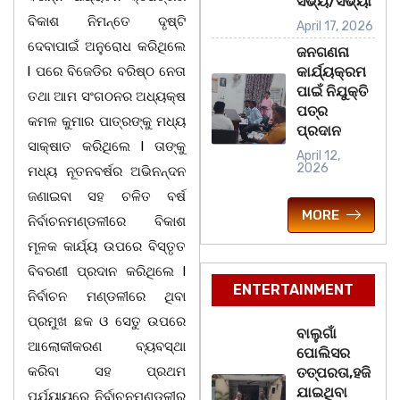
ସଭ୍ୟ/ସଭ୍ୟା
ବିକାଶ ନିମନ୍ତେ ଦୃଷ୍ଟି
April 17, 2026
ଦେବାପାଇଁ ଅନୁରୋଧ କରିଥିଲେ
ଜନଗଣନା
l ପରେ ବିଜେଡିର ବରିଷ୍ଠ ନେତା
କାର୍ଯ୍ୟକ୍ରମ
ପାଇଁ ନିଯୁକ୍ତି
ତଥା ଆମ ସଂଗଠନର ଅଧ୍ୟକ୍ଷ
ପତ୍ର
କମଳ କୁମାର ପାତ୍ରଙ୍କୁ ମଧ୍ୟ
ପ୍ରଦାନ
ସାକ୍ଷାତ କରିଥିଲେ l ତାଙ୍କୁ
April 12,
2026
ମଧ୍ୟ ନୂତନବର୍ଷର ଅଭିନନ୍ଦନ
ଜଣାଇବା ସହ ଚଳିତ ବର୍ଷ
MORE
ନିର୍ବାଚନମଣ୍ଡଳୀରେ ବିକାଶ
ମୂଳକ କାର୍ଯ୍ୟ ଉପରେ ବିସ୍ତୃତ
ବିବରଣୀ ପ୍ରଦାନ କରିଥିଲେ l
ENTERTAINMENT
ନିର୍ବାଚନ ମଣ୍ଡଳୀରେ ଥିବା
ପ୍ରମୁଖ ଛକ ଓ ସେତୁ ଉପରେ
ବାଲୁଗାଁ
ଆଲୋକୀକରଣ ବ୍ୟବସ୍ଥା
ପୋଲିସର
କରିବା ସହ ପ୍ରଥମ
ତତ୍‌ପରତା,ହଜି
ଯାଇଥିବା
ପର୍ଯ୍ୟାୟରେ ନିର୍ବାଚନମଣ୍ଡଳୀର