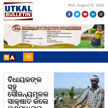
Mon, August 10, 2026
ବିଧାୟକଙ୍କ
ସହ
ସୌଜନ୍ୟମୂଳକ
ସାକ୍ଷାତ କଲେ