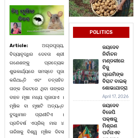
POLITICS
Article:
ଅଗ୍ରପୂଜ୍ୟ,
ଜୟଦେବ
ନିର୍ବାଚନ
ବିଦ୍ୟାବୃଦ୍ଧିର ଦେବତା ଶ୍ରୀ
ମଣ୍ଡଳୀରେ
ଗଣେଶଙ୍କୁ ପ୍ରତ୍ୟେକ
ବିଜୁ
ଶୁଭକାର୍ଯ୍ୟରେ ସମସ୍ତେ ପୂଜା
ପ୍ରେମିଙ୍କ
କରିଥାନ୍ତି ଏବଂ ତତ୍ସହିତ
ବିରାଟ ବାଇକ୍
ଶୋଭାଯାତ୍ରା
ତାଙ୍କ ନିକଟରେ ଥିବା ତାଙ୍କର
April 17, 2026
ବାହନ ମୂଷା ମଧ୍ୟ ପୂଜାପାଏ ।
ଜୟଦେବ
ମୂଷିକ ବା ମୂଷାଟି ଅତ୍ୟନ୍ତ
ବିଜେପି
ବୁଦ୍ଧିମାନ ପ୍ରାଣୀଟିଏ ।
ପକ୍ଷରୁ
ପ୍ରତିବର୍ଷ ଏପ୍ରିଲ୍ ମାସ ୪
ମିଶ୍ରଣ
ତାରିଖକୁ ବିଶ୍ୱ ମୂଷିକ ଦିବସ
ପର୍ବନାଏବ