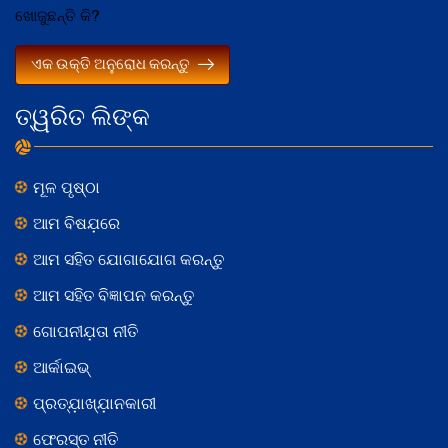
ଖୋଜୁଛନ୍ତି କି?
ଏକ ଉକ୍ତି ଅନୁରୋଧ କରନ୍ତୁ
ତ୍ୱରିତ ଲିଙ୍କ
ମୂଳ ପୃଷ୍ଠା
ଆମ ବିଷଯ଼ରେ
ଆମ ସହିତ ଯୋଗାଯୋଗ କରନ୍ତୁ
ଆମ ସହିତ ବିଜ୍ଞାପନ କରନ୍ତୁ
ଗୋପନୀଯ଼ତା ନୀତି
ଆର୍କାଇଭ୍
ପ୍ରତ୍ଯ଼ାଖ୍ଯ଼ାନକାରୀ
ଫେରସ୍ତ ନୀତି