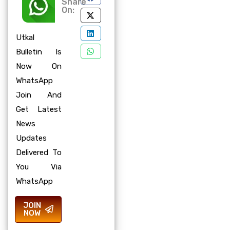
Share
On:
Utkal
Bulletin Is
Now On
WhatsApp
Join And
Get Latest
News
Updates
Delivered To
You Via
WhatsApp
JOIN
NOW