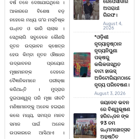
ରେପେସାଦାର
ବର୍ଷ ତଳେ ଦେଖାଯାଇଥିଲେ ।
ଅପରାଧୀ
ଆକାରରେ ବିଶେଷ ବଡ଼
ଗିରଫ।
ନହେଲେ ମଧ୍ୟ ତା’ର ମସ୍ତିଷ୍କ
August 4,
2026
ଉନ୍ନତ ଓ ଭାରି ଚାଲାକ ।
*ଓଡ଼ିଶୀ
ସେଥିଲାଗି ସବୁବେଳେ କୌଣସି
ନୃତ୍ୟାନୁଷ୍ଠାନ
ନୂତନ ଉଦ୍ଭାବନ କ୍ଷେତ୍ର
ନୃତ୍ୟନିପୁଣା
ହେଉ କିମ୍ବା ନୂତନ ଔଷଧର
ପକ୍ଷରୁ
ଉଦ୍ଭାବନର ପ୍ରୟୋଗ
କଲିକତାସ୍ଥିତ
ବାଟା ହାଉସ୍
ମୂଷାମାନଙ୍କ ଦେହରେ
ଅଡିଟୋରିୟମଠାରେ
ବୈଜ୍ଞାନିକମାନେ ପରୀକ୍ଷା
ନୃତ୍ୟ ପରିବେଷଣ।
କରିଥାନ୍ତି । ମୁଦ୍ରାର
August 3, 2026
ଦୁଇପାଶ୍ୱର୍ ପରି ମୂଷା ଜୀବଟି
ଜୟଦେବ ଭବନ
ମଣିଷମାନଙ୍କୁ ଅନେକ ହଇରାଣ
ରେ ବିଶ୍ୱଭୂଷଣ
କଲେ ମଧ୍ୟ, ସମଗ୍ର ମାନବ
ହରିଚନ୍ଦନ ଙ୍କ
93 ତମ
ସମାଜ ପାଇଁ ଅନେକ
ଜନ୍ମମହୋତ୍ସବ
ଉପକାରରେ ଆସିଥାଏ ।
ଅନୁଷ୍ଠିତ