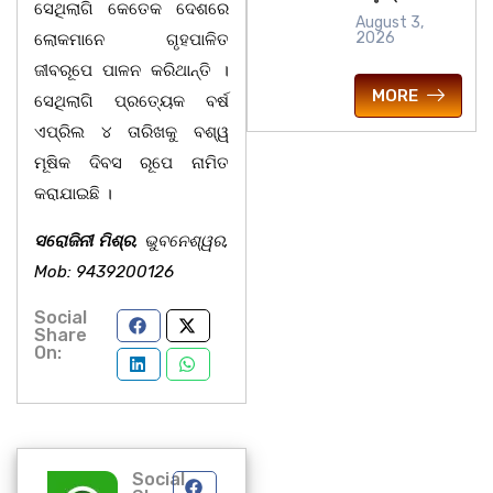
ସେଥିଲାଗି କେତେକ ଦେଶରେ
August 3,
2026
ଲୋକମାନେ ଗୃହପାଳିତ
ଜୀବରୂପେ ପାଳନ କରିଥାନ୍ତି ।
MORE
ସେଥିଲାଗି ପ୍ରତ୍ୟେକ ବର୍ଷ
ଏପ୍ରିଲ ୪ ତାରିଖକୁ ବଶ୍ୱ
ମୂଷିକ ଦିବସ ରୂପେ ନାମିତ
କରାଯାଇଛି ।
ସରୋଜିନୀ ମିଶ୍ର
, ଭୁବନେଶ୍ୱର,
Mob: 9439200126
Social
Share
On:
Social