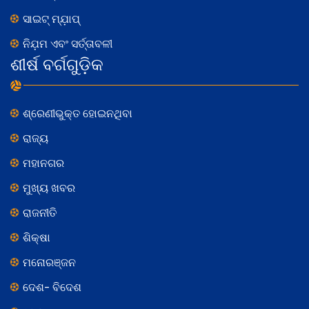
ସାଇଟ୍ ମ୍ଯ଼ାପ୍
ନିଯ଼ମ ଏବଂ ସର୍ତ୍ତାବଳୀ
ଶୀର୍ଷ ବର୍ଗଗୁଡ଼ିକ
ଶ୍ରେଣୀଭୁକ୍ତ ହୋଇନଥିବା
ରାଜ୍ୟ
ମହାନଗର
ମୁଖ୍ୟ ଖବର
ରାଜନୀତି
ଶିକ୍ଷା
ମନୋରଞ୍ଜନ
ଦେଶ- ବିଦେଶ