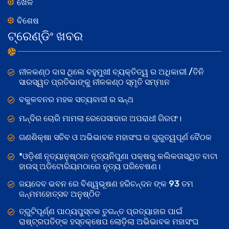
ଖେଳ
ବିଶେଷ
ଟ୍ରେଣ୍ଡିଂ ଖବର
ନୀଳକଣ୍ଠ ଦାସ ଥିଲେ ବହୁମୁଖୀ ବ୍ୟକ୍ତିତ୍ୱ ର ଅଧିକାରୀ /ତିନି
ସାରସ୍ୱତ ପ୍ରତିଭାଙ୍କୁ ନୀଳକଣ୍ଠ ସ୍ମୃତି ସମ୍ମାନ
ବକୁଳବନର ମହକ ସତ୍ୟବାଦୀ ର ସନ୍ଥ
ମନ୍ଦିର ଚୋରି ମାମଲା ରେପେସାଦାର ଅପରାଧୀ ଗିରଫ।
ଗଣଶିକ୍ଷା ସଚିବ ଓ ଅଭିଭାବକ ମହାସଂଘ ର ଗୁରୁତ୍ୱପୂର୍ଣ ବୈଠକ
*ଓଡ଼ିଶୀ ନୃତ୍ୟାନୁଷ୍ଠାନ ନୃତ୍ୟନିପୁଣା ପକ୍ଷରୁ କଲିକତାସ୍ଥିତ ବାଟା
ହାଉସ୍ ଅଡିଟୋରିୟମଠାରେ ନୃତ୍ୟ ପରିବେଷଣ।
ଜୟଦେବ ଭବନ ରେ ବିଶ୍ୱଭୂଷଣ ହରିଚନ୍ଦନ ଙ୍କ 93 ତମ
ଜନ୍ମମହୋତ୍ସବ ଅନୁଷ୍ଠିତ
ତ୍ରୁଟିପୂର୍ଣ୍ଣ ପାଠ୍ୟପୁସ୍ତକ ତୁରନ୍ତ ପ୍ରତ୍ୟାହାର ପାଇଁ
ରାଷ୍ଟ୍ରପତିଙ୍କ ହସ୍ତକ୍ଷେପ ଲୋଡ଼ିଲା ଅଭିଭାବକ ମହାସଂଘ