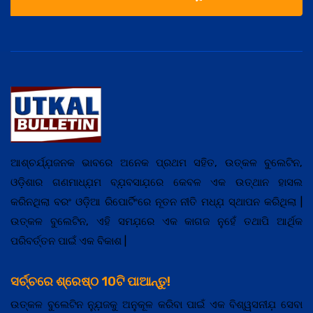
ଆଶ୍ଚର୍ଯ୍ଯ଼ଜନକ ଭାବରେ ଅନେକ ପ୍ରଥମ ସହିତ, ଉତ୍କଳ ବୁଲେଟିନ,
ଓଡ଼ିଶାର ଗଣମାଧ୍ଯ଼ମ ବ୍ଯ଼ବସାଯ଼ରେ କେବଳ ଏକ ଉତ୍ଥାନ ହାସଲ
କରିନଥିଲା ବରଂ ଓଡ଼ିଆ ରିପୋର୍ଟିଂରେ ନୂତନ ନୀତି ମଧ୍ଯ଼ ସ୍ଥାପନ କରିଥିଲା |
ଉତ୍କଳ ବୁଲେଟିନ, ଏହି ସମଯ଼ରେ ଏକ କାଗଜ ନୁହେଁ ତଥାପି ଆର୍ଥିକ
ପରିବର୍ତ୍ତନ ପାଇଁ ଏକ ବିକାଶ |
ସର୍ଚ୍ଚରେ ଶ୍ରେଷ୍ଠ 10ଟି ପାଆନ୍ତୁ!
ଉତ୍କଳ ବୁଲେଟିନ ନ୍ଯ଼ୁଜକୁ ଅନୁକୂଳ କରିବା ପାଇଁ ଏକ ବିଶ୍ୱସନୀଯ଼ ସେବା