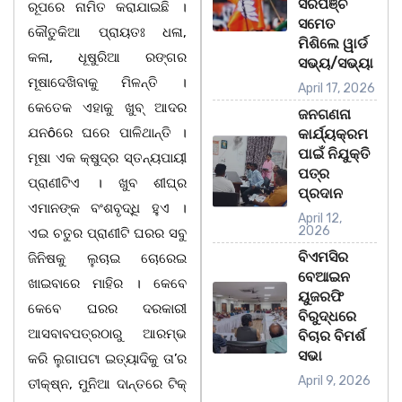
ସରପଞ୍ଚ
ରୂପରେ ନାମିତ କରାଯାଇଛି ।
ସମେତ
କୌତୁକିଆ ପ୍ରାୟତଃ ଧଳା,
ମିଶିଲେ ୱାର୍ଡ
କଳା, ଧୂଷୁରିଆ ରଙ୍ଗର
ସଭ୍ୟ/ସଭ୍ୟା
ମୂଷାଦେଖିବାକୁ ମିଳନ୍ତି ।
April 17, 2026
କେତେକ ଏହାକୁ ଖୁବ୍ ଆଦର
ଜନଗଣନା
ଯନôରେ ଘରେ ପାଳିଥାନ୍ତି ।
କାର୍ଯ୍ୟକ୍ରମ
ପାଇଁ ନିଯୁକ୍ତି
ମୂଷା ଏକ କ୍ଷୁଦ୍ର ସ୍ତନ୍ୟପାୟୀ
ପତ୍ର
ପ୍ରାଣୀଟିଏ । ଖୁବ ଶୀଘ୍ର
ପ୍ରଦାନ
ଏମାନଙ୍କ ବଂଶବୃଦ୍ଧି ହୁଏ ।
April 12,
2026
ଏଇ ଚତୁର ପ୍ରାଣୀଟି ଘରର ସବୁ
ବିଏମସିର
ଜିନିଷକୁ ଲୁଚାଇ ଚୋରେଇ
ବେଆଇନ
ଖାଇବାରେ ମାହିର । କେବେ
ୟୁଜରଫି
କେବେ ଘରର ଦରକାରୀ
ବିରୁଦ୍ଧରେ
ଆସବାବପତ୍ରଠାରୁ ଆରମ୍ଭ
ବିଚାର ବିମର୍ଶ
ସଭା
କରି ଲୁଗାପଟା ଇତ୍ୟାଦିକୁ ତା’ର
April 9, 2026
ତୀକ୍ଷ୍ନ, ମୁନିଆ ଦାନ୍ତରେ ଟିକ୍