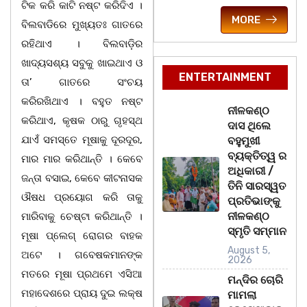
ଟିକ କରି କାଟି ନଷ୍ଟ କରିଦିଏ ।
MORE
ବିଲବାଡିରେ ମୁଖ୍ୟତଃ ଗାତରେ
ରହିଥାଏ । ବିଲବାଡ଼ିର
ଖାଦ୍ୟସଶ୍ୟ ସବୁକୁ ଖାଇଥାଏ ଓ
ENTERTAINMENT
ତା’ ଗାତରେ ସଂଚୟ
କରିରଖିଥାଏ । ବହୁତ ନଷ୍ଟ
ନୀଳକଣ୍ଠ
କରିଥାଏ, କୃଷକ ଠାରୁ ଗୃହସ୍ଥ
ଦାସ ଥିଲେ
ଯାଏଁ ସମସ୍ତେ ମୂଷାକୁ ଦୂରଦୂର,
ବହୁମୁଖୀ
ବ୍ୟକ୍ତିତ୍ୱ ର
ମାର ମାର କରିଥାନ୍ତି । କେବେ
ଅଧିକାରୀ /
ଜନ୍ତା ବସାଇ, କେବେ କୀଟନାସକ
ତିନି ସାରସ୍ୱତ
ଔଷଧ ପ୍ରୟୋଗ କରି ତାକୁ
ପ୍ରତିଭାଙ୍କୁ
ନୀଳକଣ୍ଠ
ମାରିବାକୁ ଚେଷ୍ଟା କରିଥାନ୍ତି ।
ସ୍ମୃତି ସମ୍ମାନ
ମୂଷା ପ୍ଲେଗ୍ ରୋଗର ବାହକ
August 5,
ଅଟେ । ଗବେଷକମାନଙ୍କ
2026
ମତରେ ମୂଷା ପ୍ରଥମେ ଏସିଆ
ମନ୍ଦିର ଚୋରି
ମହାଦେଶରେ ପ୍ରାୟ ଦୁଇ ଲକ୍ଷ
ମାମଲା