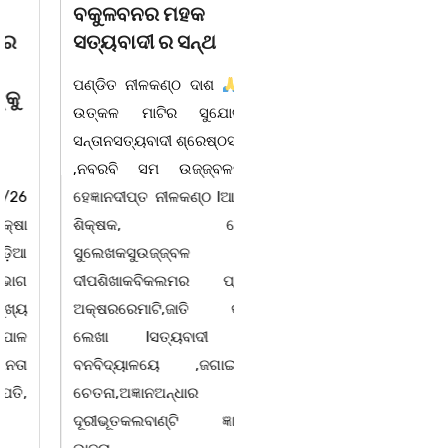
ବକୁଳବନର ମହକ
ମନ୍ଦିର ଚୋରି ମାମଲା
ସତ୍ୟବାଦୀ ର ସନ୍ଥ
ରେପେସାଦାର ଅପରାଧୀ
ଗିରଫ।
ପଣ୍ଡିତ ନୀଳକଣ୍ଠ ଦାଶ
ଉତ୍କଳ ମାଟିର ସୁଯୋଗ୍ଯ
ବାଲିଅନ୍ତା ୦୪/୦୮ (ଗୋବର୍ଦ୍ଧନ
ସନ୍ତାନସତ୍ୟବାଦୀ ଶ୍ରେଷ୍ଠସନ୍ଥ
ଦାସ):- ଧଉଳି ଥାନା ପୁଲିସ
,ନବରବି ସମ ଉଜ୍ଜ୍ବଳମୟ
ମନ୍ଦିର ଚୋରି ମାମଲା ରେ ଜଣେ
ହେଜ୍ଞାନଦୀପ୍ତ ନୀଳକଣ୍ଠ lଆଦର୍ଶ
ଅଭିଯୁକ୍ତ କୁ ଗିରଫ କରିଛି।
ଶିକ୍ଷକ, ନେତା
ପୁଲିସ ତଦନ୍ତରୁ ଜଣାପଡ଼ିଛି ଯେ,
ସୁଲେଖକସୁଉଜ୍ଜ୍ବଳ
ଗତ ୦୩.୦୮.୨୦୨୬ ତାରିଖ
ଦୀପଶିଖାକବିକଲମର ପ୍ରତି
ଅପରାହ୍ନ ପ୍ରାୟ ୫ଟା ସମୟରେ
ଅକ୍ଷରରେମାଟି,ଜାତି କଥା
ଶିଶୁପାଳଗଡ଼ସ୍ଥିତ ମା'
ଲେଖା lସତ୍ୟବାଦୀ ର
ଯଦୁମଲ୍ଲୀ
ବନବିଦ୍ୟାଳୟେ ,ଜଗାଇଜନ
ଚେତନା,ଅଜ୍ଞାନଅନ୍ଧାର
ଦୂରୀଭୂତକଲବାଣ୍ଟି ଜ୍ଞାନର