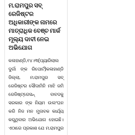
ମ.ରାମପୁର ସବ୍
ଚିତାବାଘ ର ନଖ ଜବତ
ରେଜିଷ୍ଟର
ତିନି ଯୁବକ ଗିରଫ ଓ
ଅଧିକାରୀଙ୍କ ନାମରେ
କୋର୍ଟ ଚାଲାଣ
ମାତ୍ରାଧିକ ବେଞ୍ଚ ମାର୍କ
କଳାହାଣ୍ଡି,୧୪|୩(ପ୍ୟାରିଲାଲ
ମୂଲ୍ୟ ଦାବୀ ନେଇ
ଦୁର୍ଗା ଙ୍କ ରିପୋର୍ଟ):ବେଆଇନ
ଅଭିଯୋଗ
ଭାବେ ବନ୍ୟଜନ୍ତୁ ଙ୍କ ର ଶିକାର
କଳାହାଣ୍ଡି,୧୪।୩(ପ୍ୟାରିଲାଲ
କରି ବ୍ୟବସାୟ ଚାଲୁଥିବା
ଦୁର୍ଗା ଙ୍କ ରିପୋର୍ଟ)କଳାହାଣ୍ଡି
ସମ୍ପର୍କରେ କୌଣସି ସୂତ୍ରରୁ
ଜିଲ୍ଲା, ମ.ରାମପୁର ସବ୍
ସୂଚନା ପାଇ କଳାହାଣ୍ଡି ଉତ୍ତର
ରେଜିଷ୍ଟର ସୌଦାମିନି ମାଝି ଜମି
ବନଖଣ୍ଡ ଅଧୀନ କେଗାଁ ରେଞ୍ଜର
ରେଜିଷ୍ଟ୍ରେସନ୍ ବାବଦକୁ
ବନ କର୍ମଚାରୀ ମାନେ ଗରଗାବ
ସରକାର ଙ୍କ ନିୟମ ଉଲଂଘନ
ସେକ୍ସନ ଅଧୀନ କାନ୍ଦୁଲଝର
କରି ନିଜ ମନ ମୁତାବକ କାର୍ଯ୍ୟ
କରୁଥିବାର ଅଭିଯୋଗ ହୋଇଛି।
ଏଠାରେ ପ୍ରକାଶ ଯେ ମ.ରାମପୁର