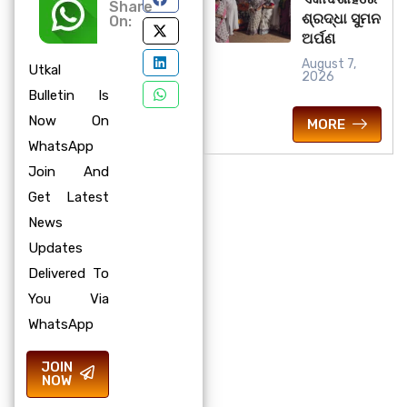
Share
ଶ୍ରଦ୍ଧା ସୁମନ
On:
ଅର୍ପଣ
August 7,
Utkal
2026
Bulletin Is
Now On
MORE
WhatsApp
Join And
Get Latest
News
Updates
Delivered To
You Via
WhatsApp
JOIN
NOW