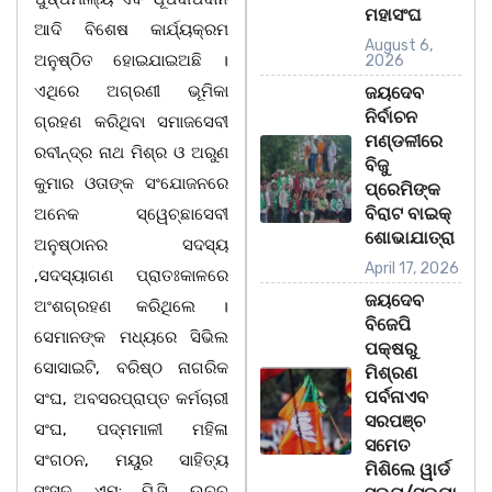
ମହାସଂଘ
ଆଦି ବିଶେଷ କାର୍ଯ୍ୟକ୍ରମ
August 6,
ଅନୁଷ୍ଠିତ ହୋଇଯାଇଅଛି ।
2026
ଏଥିରେ ଅଗ୍ରଣୀ ଭୂମିକା
ଜୟଦେବ
ନିର୍ବାଚନ
ଗ୍ରହଣ କରିଥିବା ସମାଜସେବୀ
ମଣ୍ଡଳୀରେ
ରବୀନ୍ଦ୍ର ନାଥ ମିଶ୍ର ଓ ଅରୁଣ
ବିଜୁ
କୁମାର ଓତାଙ୍କ ସଂଯୋଜନରେ
ପ୍ରେମିଙ୍କ
ବିରାଟ ବାଇକ୍
ଅନେକ ସ୍ୱେଚ୍ଛାସେବୀ
ଶୋଭାଯାତ୍ରା
ଅନୁଷ୍ଠାନର ସଦସ୍ୟ
April 17, 2026
,ସଦସ୍ୟାଗଣ ପ୍ରାତଃକାଳରେ
ଜୟଦେବ
ଅଂଶଗ୍ରହଣ କରିଥିଲେ ।
ବିଜେପି
ସେମାନଙ୍କ ମଧ୍ୟରେ ସିଭିଲ
ପକ୍ଷରୁ
ସୋସାଇଟି, ବରିଷ୍ଠ ନାଗରିକ
ମିଶ୍ରଣ
ପର୍ବନାଏବ
ସଂଘ, ଅବସରପ୍ରାପ୍ତ କର୍ମଚାରୀ
ସରପଞ୍ଚ
ସଂଘ, ପଦ୍ମମାଳୀ ମହିଳା
ସମେତ
ସଂଗଠନ, ମୟୁର ସାହିତ୍ୟ
ମିଶିଲେ ୱାର୍ଡ
ସଂସଦ, ଏମ: ପି.ସି. ଉଚ୍ଚ