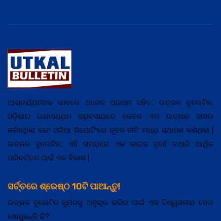
ଆଶ୍ଚର୍ଯ୍ଯ଼ଜନକ ଭାବରେ ଅନେକ ପ୍ରଥମ ସହିତ, ଉତ୍କଳ ବୁଲେଟିନ,
ଓଡ଼ିଶାର ଗଣମାଧ୍ଯ଼ମ ବ୍ଯ଼ବସାଯ଼ରେ କେବଳ ଏକ ଉତ୍ଥାନ ହାସଲ
କରିନଥିଲା ବରଂ ଓଡ଼ିଆ ରିପୋର୍ଟିଂରେ ନୂତନ ନୀତି ମଧ୍ଯ଼ ସ୍ଥାପନ କରିଥିଲା |
ଉତ୍କଳ ବୁଲେଟିନ, ଏହି ସମଯ଼ରେ ଏକ କାଗଜ ନୁହେଁ ତଥାପି ଆର୍ଥିକ
ପରିବର୍ତ୍ତନ ପାଇଁ ଏକ ବିକାଶ |
ସର୍ଚ୍ଚରେ ଶ୍ରେଷ୍ଠ 10ଟି ପାଆନ୍ତୁ!
ଉତ୍କଳ ବୁଲେଟିନ ନ୍ଯ଼ୁଜକୁ ଅନୁକୂଳ କରିବା ପାଇଁ ଏକ ବିଶ୍ୱସନୀଯ଼ ସେବା
ଖୋଜୁଛନ୍ତି କି?