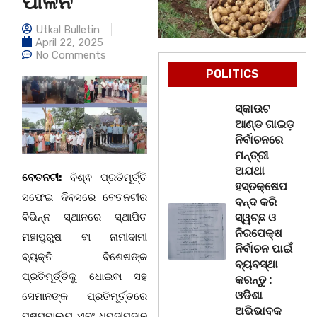
ପାଳନ
Utkal Bulletin
April 22, 2025
No Comments
POLITICS
ସ୍କାଉଟ
ଆଣ୍ଡ ଗାଇଡ଼
ନିର୍ବାଚନରେ
ମନ୍ତ୍ରୀ
ଅଯଥା
ବେତନଟୀ:
ବିଶ୍ଵ ପ୍ରତିମୂର୍ତ୍ତି
ହସ୍ତକ୍ଷେପ
ସଫେଇ ଦିବସରେ ବେତନଟୀର
ବନ୍ଦ କରି
ବିଭିନ୍ନ ସ୍ଥାନରେ ସ୍ଥାପିତ
ସ୍ୱଚ୍ଛ ଓ
ନିରପେକ୍ଷ
ମହାପୁରୁଷ ବା ନାମୀଦାମୀ
ନିର୍ବାଚନ ପାଇଁ
ବ୍ୟକ୍ତି ବିଶେଷଙ୍କ
ବ୍ୟବସ୍ଥା
ପ୍ରତିମୂର୍ତ୍ତିକୁ ଧୋଇବା ସହ
କରନ୍ତୁ :
ଓଡିଶା
ସେମାନଙ୍କ ପ୍ରତିମୂର୍ତ୍ତରେ
ଅଭିଭାବକ
ପୁଷ୍ପମାଲ୍ୟ ଏବଂ ଧୂପଦୀପଦାନ