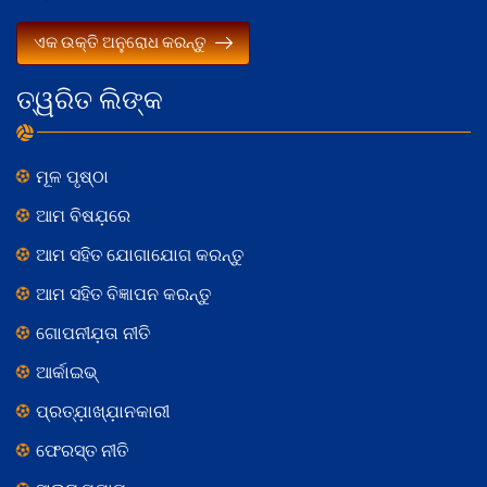
ଏକ ଉକ୍ତି ଅନୁରୋଧ କରନ୍ତୁ
ତ୍ୱରିତ ଲିଙ୍କ
ମୂଳ ପୃଷ୍ଠା
ଆମ ବିଷଯ଼ରେ
ଆମ ସହିତ ଯୋଗାଯୋଗ କରନ୍ତୁ
ଆମ ସହିତ ବିଜ୍ଞାପନ କରନ୍ତୁ
ଗୋପନୀଯ଼ତା ନୀତି
ଆର୍କାଇଭ୍
ପ୍ରତ୍ଯ଼ାଖ୍ଯ଼ାନକାରୀ
ଫେରସ୍ତ ନୀତି