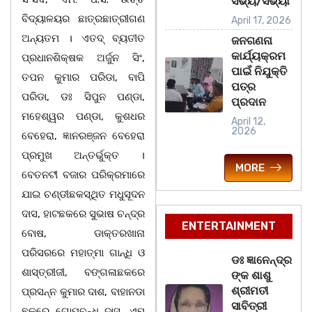
ସଭ୍ୟ/ସଭ୍ୟା
ବିଦ୍ୟାଳୟର ଛାତ୍ରଛାତ୍ରୀଗଣ
April 17, 2026
ଅନ୍ୟତମ । ଏତଦ୍ ବ୍ୟତୀତ
ଜନଗଣନା
କାର୍ଯ୍ୟକ୍ରମ
ପ୍ରଧାନଶିକ୍ଷକ ଅର୍ଜୁନ ସିଂ,
ପାଇଁ ନିଯୁକ୍ତି
ତପନ କୁମାର ପରିଡା, ବାପି
ପତ୍ର
ପରିଡା, ଡଃ ସିପୁନ ପଣ୍ଡା,
ପ୍ରଦାନ
ମହେଶ୍ୱର ପଣ୍ଡା, କୁଶଧର
April 12,
2026
ବେହେରା, ଜ୍ଞାନରଞ୍ଜନ ବେହେରା
ପ୍ରମୁଖ ଅନ୍ତର୍ଭୁକ୍ତ ।
MORE
ବେତନଟୀ ବଜାର ପରିକ୍ରମାରେ
ଯାଇ ଚଣ୍ଡୀଛକସ୍ଥିତ ମଧୁସୂଦନ
ଦାସ, ହାଟଛକରେ ସୁଭାଷ ଚନ୍ଦ୍ର
ENTERTAINMENT
ବୋଷ, ଡାକ୍ତରଖାନା
ପରିସରରେ ମହାତ୍ମା ଗାନ୍ଧି ଓ
ଡଃ ଜ୍ଞାନେନ୍ଦ୍ର
ଶାସ୍ତ୍ରୀଜୀ, ବଙ୍ଗଳାଛକରେ
ଙ୍କ ଶାଶୁ
ଶ୍ରୀମତୀ
ପ୍ରସନ୍ନ କୁମାର ଦାଶ, ବାହାନଡା
ସାବିତ୍ରୀ
ଛକରେ ଗୋପବନ୍ଧୁ ଦାସ, ଏମ