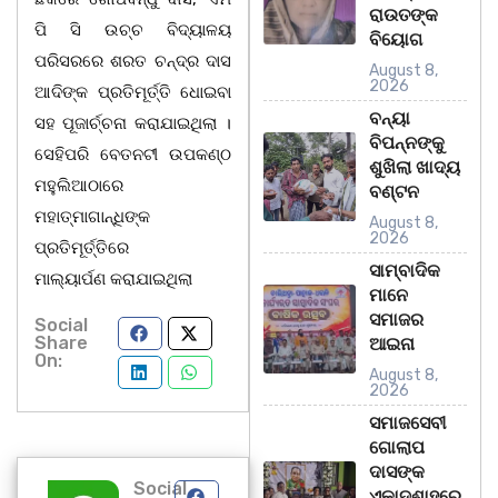
ରାଉତଙ୍କ
ପି ସି ଉଚ୍ଚ ବିଦ୍ୟାଳୟ
ବିୟୋଗ
ପରିସରରେ ଶରତ ଚନ୍ଦ୍ର ଦାସ
August 8,
2026
ଆଦିଙ୍କ ପ୍ରତିମୂର୍ତ୍ତି ଧୋଇବା
ବନ୍ୟା
ସହ ପୂଜାର୍ଚ୍ଚନା କରାଯାଇଥିଲା ।
ବିପନ୍ନଙ୍କୁ
ସେହିପରି ବେତନଟୀ ଉପକଣ୍ଠ
ଶୁଖିଲା ଖାଦ୍ୟ
ମହୁଲିଆଠାରେ
ବଣ୍ଟନ
ମହାତ୍ମାଗାନ୍ଧିଙ୍କ
August 8,
2026
ପ୍ରତିମୂର୍ତ୍ତିରେ
ସାମ୍ବାଦିକ
ମାଲ୍ୟାର୍ପଣ କରାଯାଇଥିଲା
ମାନେ
ସମାଜର
Social
Share
ଆଇନା
On:
August 8,
2026
ସମାଜସେବୀ
ଗୋଲାପ
ଦାସଙ୍କ
Social
ଏକାଦଶାହରେ