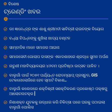
ବିଶେଷ
ଟ୍ରେଣ୍ଡିଂ ଖବର
ଡଃ ଜ୍ଞାନେନ୍ଦ୍ର ଙ୍କ ଶାଶୁ ଶ୍ରୀମତୀ ସାବିତ୍ରୀ ରାଉତଙ୍କ ବିୟୋଗ
ବନ୍ୟା ବିପନ୍ନଙ୍କୁ ଶୁଖିଲା ଖାଦ୍ୟ ବଣ୍ଟନ
ସାମ୍ବାଦିକ ମାନେ ସମାଜର ଆଇନା
ସମାଜସେବୀ ଗୋଲାପ ଦାସଙ୍କ ଏକାଦଶାହରେ ଶ୍ରଦ୍ଧା ସୁମନ ଅର୍ପଣ
ନାଚୁଣୀ ମହାବିଦ୍ୟାଳୟର ୪୬ତମ ପ୍ରତିଷ୍ଠା ଉତ୍ସବ ପାଳିତ ।
ବାଲୁଗାଁ ପାଇଁ ୨୦୫୧ ପର୍ଯ୍ୟନ୍ତ ରୋଡମ୍ୟାପ୍ ପ୍ରସ୍ତୁତ, GIS
ଟେକନୋଲୋଜିରେ ହେବ ସ୍ମାର୍ଟ ବିକାଶ..
ବାଲୁଗାଁ କଲେଜରେ ଶକ୍ତିଶ୍ରୀ ସଶକ୍ତିକରଣ ପ୍ରକୋଷ୍ଠ ପକ୍ଷରୁ
ଆଲୋଚନାଚକ୍ର |
ନିଶାଶକ୍ତ ଯୁବକକୁ ଉଦ୍ଧାର କରି ଚିକିତ୍ସା ପରେ ଘରକୁ ପଠାଇଲା
ବାଲୁଗାଁ ପୋଲିସ