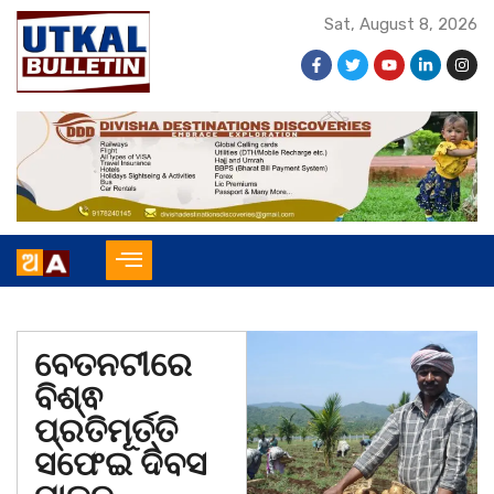
Sat, August 8, 2026
ବେତନଟୀରେ
ବିଶ୍ଵ
ପ୍ରତିମୂର୍ତ୍ତି
ସଫେଇ ଦିବସ