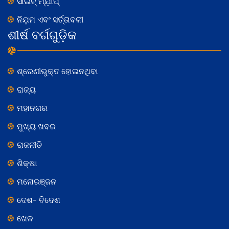
ସାଇଟ୍ ମ୍ଯ଼ାପ୍
ନିଯ଼ମ ଏବଂ ସର୍ତ୍ତାବଳୀ
ଶୀର୍ଷ ବର୍ଗଗୁଡ଼ିକ
ଶ୍ରେଣୀଭୁକ୍ତ ହୋଇନଥିବା
ରାଜ୍ୟ
ମହାନଗର
ମୁଖ୍ୟ ଖବର
ରାଜନୀତି
ଶିକ୍ଷା
ମନୋରଞ୍ଜନ
ଦେଶ- ବିଦେଶ
ଖେଳ