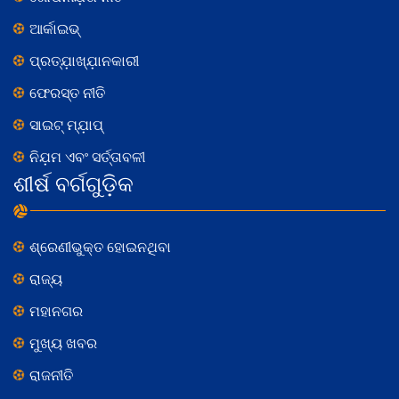
ଆର୍କାଇଭ୍
ପ୍ରତ୍ଯ଼ାଖ୍ଯ଼ାନକାରୀ
ଫେରସ୍ତ ନୀତି
ସାଇଟ୍ ମ୍ଯ଼ାପ୍
ନିଯ଼ମ ଏବଂ ସର୍ତ୍ତାବଳୀ
ଶୀର୍ଷ ବର୍ଗଗୁଡ଼ିକ
ଶ୍ରେଣୀଭୁକ୍ତ ହୋଇନଥିବା
ରାଜ୍ୟ
ମହାନଗର
ମୁଖ୍ୟ ଖବର
ରାଜନୀତି