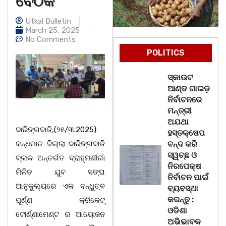
ବୈଠକ
Utkal Bulletin
March 25, 2025
No Comments
POLITICS
ସ୍କାଉଟ
ଆଣ୍ଡ ଗାଇଡ଼
ନିର୍ବାଚନରେ
ମନ୍ତ୍ରୀ
ଅଯଥା
ଦାରିଙ୍ଗବାଡି,(୨୫/୩.2025):
ହସ୍ତକ୍ଷେପ
କନ୍ଧମାଳ ଜିଲ୍ଲା ଦାରିଙ୍ଗବାଡି
ବନ୍ଦ କରି
ସ୍ୱଚ୍ଛ ଓ
ବ୍ଲକ ଅନ୍ତର୍ଗତ ବ୍ରାହ୍ମଣୀଗାଁ
ନିରପେକ୍ଷ
ମିଳିତ ଯୁବ ସଙ୍ଘ
ନିର୍ବାଚନ ପାଇଁ
ଆନୁକୁଲ୍ୟରେ ଏକ ବନ୍ଧୁତ୍ବ
ବ୍ୟବସ୍ଥା
କରନ୍ତୁ :
ପୂର୍ଣ୍ଣ କ୍ରିକେଟ୍
ଓଡିଶା
ଟୋର୍ଣ୍ଣାମେଣ୍ଟ ର ଆୟୋଜନ
ଅଭିଭାବକ