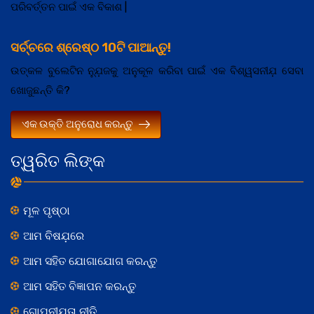
ପରିବର୍ତ୍ତନ ପାଇଁ ଏକ ବିକାଶ |
ସର୍ଚ୍ଚରେ ଶ୍ରେଷ୍ଠ 10ଟି ପାଆନ୍ତୁ!
ଉତ୍କଳ ବୁଲେଟିନ ନ୍ଯ଼ୁଜକୁ ଅନୁକୂଳ କରିବା ପାଇଁ ଏକ ବିଶ୍ୱସନୀଯ଼ ସେବା
ଖୋଜୁଛନ୍ତି କି?
ଏକ ଉକ୍ତି ଅନୁରୋଧ କରନ୍ତୁ
ତ୍ୱରିତ ଲିଙ୍କ
ମୂଳ ପୃଷ୍ଠା
ଆମ ବିଷଯ଼ରେ
ଆମ ସହିତ ଯୋଗାଯୋଗ କରନ୍ତୁ
ଆମ ସହିତ ବିଜ୍ଞାପନ କରନ୍ତୁ
ଗୋପନୀଯ଼ତା ନୀତି