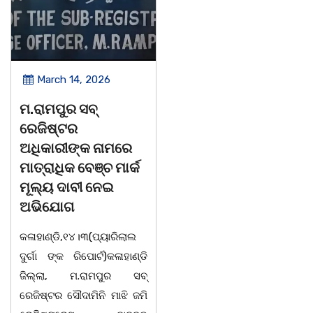
March 14, 2026
March 14, 2026
ମ.ରାମପୁର ସବ୍
ଚିତାବାଘ ର ନଖ ଜବତ
ରେଜିଷ୍ଟର
ତିନି ଯୁବକ ଗିରଫ ଓ
ଅଧିକାରୀଙ୍କ ନାମରେ
କୋର୍ଟ ଚାଲାଣ
ମାତ୍ରାଧିକ ବେଞ୍ଚ ମାର୍କ
କଳାହାଣ୍ଡି,୧୪|୩(ପ୍ୟାରିଲାଲ
ମୂଲ୍ୟ ଦାବୀ ନେଇ
ଦୁର୍ଗା ଙ୍କ ରିପୋର୍ଟ):ବେଆଇନ
ଅଭିଯୋଗ
ଭାବେ ବନ୍ୟଜନ୍ତୁ ଙ୍କ ର ଶିକାର
କଳାହାଣ୍ଡି,୧୪।୩(ପ୍ୟାରିଲାଲ
କରି ବ୍ୟବସାୟ ଚାଲୁଥିବା
ଦୁର୍ଗା ଙ୍କ ରିପୋର୍ଟ)କଳାହାଣ୍ଡି
ସମ୍ପର୍କରେ କୌଣସି ସୂତ୍ରରୁ
ଜିଲ୍ଲା, ମ.ରାମପୁର ସବ୍
ସୂଚନା ପାଇ କଳାହାଣ୍ଡି ଉତ୍ତର
ରେଜିଷ୍ଟର ସୌଦାମିନି ମାଝି ଜମି
ବନଖଣ୍ଡ ଅଧୀନ କେଗାଁ ରେଞ୍ଜର