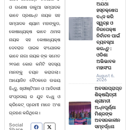
ଅଯଥା
ଓ ଗଣେଷ ଡାକୁଆ ସମ୍ପାଦକ
ହସ୍ତକ୍ଷେପ
ଭାବେ ପ୍ରଶାନ୍ତ ନାୟକ ସହ
ବନ୍ଦ କରି
ସ୍ୱଚ୍ଛ ଓ
ସମ୍ପାଦକ ଶ୍ୟାମ ମହାଙ୍କୁଡ,
ନିରପେକ୍ଷ
କୋଷାଧ୍ୟକ୍ଷ ଭାବେ ଥମାସ
ନିର୍ବାଚନ ପାଇଁ
ନାୟକ ସହ କୋଷାଧ୍ୟକ୍ଷ
ବ୍ୟବସ୍ଥା
ଦେବରାଜ ପାଇକ ସଂଯୋଜକ
କରନ୍ତୁ :
ଓଡିଶା
ଭାବେ ନାଗା ନାୟକ ଙ୍କ ସମେତ
ଅଭିଭାବକ
୨୧ଜଣ କୋର କମିଟି ସଦସ୍ୟ
ମହାସଂଘ
ମାନଙ୍କୁ ଚୟନ କରାଗଲା।
August 6,
2026
ଆୟୋଜିତ ବୈଠକରେ ଉଭୟ
ଅବସରପ୍ରାପ୍ତ
ହିନ୍ଦୁ, ଖ୍ରୀଷ୍ଟିଆନ ଓ ଆଦିବାସୀ
ଶିକ୍ଷୟିତ୍ରୀ
ସଂପ୍ରଦାୟ ର ଯୁବ ବନ୍ଧୁ ଓ
ଶ୍ରୀମତୀ
କ୍ରିକେଟ୍ ପ୍ରେମୀ ମାନେ ଅଂଶ
ଅନ୍ନପୂର୍ଣ୍ଣା
ଗ୍ରହଣ କରିଥିଲେ।
ମିଶ୍ରଙ୍କ
ଅବସରକାଳୀନ
Social
ସମ୍ବର୍ଦ୍ଧନା
Share