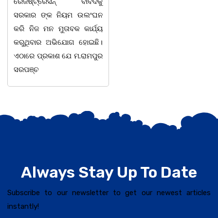
ରେଜିଷ୍ଟ୍ରେସନ୍ ବାବଦକୁ
ବନ କର୍ମଚାରୀ ମାନେ ଗରଗାବ
ସରକାର ଙ୍କ ନିୟମ ଉଲଂଘନ
ସେକ୍ସନ ଅଧୀନ କାନ୍ଦୁଲଝର
କରି ନିଜ ମନ ମୁତାବକ କାର୍ଯ୍ୟ
କରୁଥିବାର ଅଭିଯୋଗ ହୋଇଛି।
ଏଠାରେ ପ୍ରକାଶ ଯେ ମ.ରାମପୁର
ସରପଞ୍ଚ
Always Stay Up To Date
Subscribe to our newsletter to get our newest articles
instantly!