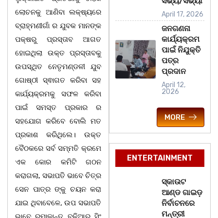
ସଭ୍ୟ/ସଭ୍ୟା
ଲୋଚନକୁ ଆଣିବା ଲକ୍ଷ୍ୟରେ
April 17, 2026
ବ୍ରାହ୍ମଣୀଗାଁ ର ଯୁବକ ମାନଙ୍କ
ଜନଗଣନା
କାର୍ଯ୍ୟକ୍ରମ
ପକ୍ଷରୁ ପ୍ରସ୍ତାବ ଆଗତ
ପାଇଁ ନିଯୁକ୍ତି
ହୋଇଥିଲା ଉକ୍ତ ପ୍ରସ୍ତାବକୁ
ପତ୍ର
ଉପସ୍ଥିତ ନେତୃମଣ୍ଡଳୀ ଯୁବ
ପ୍ରଦାନ
ଗୋଷ୍ଠୀ ସ୍ଵାଗତ କରିବା ସହ
April 12,
2026
କାର୍ଯ୍ୟକ୍ରମକୁ ସଫଳ କରିବା
ପାଇଁ ସମସ୍ତ ପ୍ରକାର ର
MORE
ସହଯୋଗ କରିବେ ବୋଲି ମତ
ପ୍ରକାଶ କରିଥିଲେ। ଉକ୍ତ
ବୈଠକରେ ସର୍ବ ସମ୍ମତି କ୍ରମେ
ENTERTAINMENT
ଏକ କୋର କମିଟି ଗଠନ
କରାଗଲା, ସଭାପତି ଭାବେ ଚିତ୍ର
ସ୍କାଉଟ
ସେନ ପାତ୍ର ଙ୍କୁ ଚୟନ କରା
ଆଣ୍ଡ ଗାଇଡ଼
ଯାଇ ଥିବାବେଳେ, ଉପ ସଭାପତି
ନିର୍ବାଚନରେ
ମନ୍ତ୍ରୀ
ଭାବେ ରମାକାନ୍ତ ବଳିଆର ସିଂ