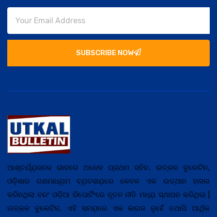
SUBSCRIBE NOW
ଆଶ୍ଚର୍ଯ୍ଯ଼ଜନକ ଭାବରେ ଅନେକ ପ୍ରଥମ ସହିତ, ଉତ୍କଳ ବୁଲେଟିନ,
ଓଡ଼ିଶାର ଗଣମାଧ୍ଯ଼ମ ବ୍ଯ଼ବସାଯ଼ରେ କେବଳ ଏକ ଉତ୍ଥାନ ହାସଲ
କରିନଥିଲା ବରଂ ଓଡ଼ିଆ ରିପୋର୍ଟିଂରେ ନୂତନ ନୀତି ମଧ୍ଯ଼ ସ୍ଥାପନ କରିଥିଲା |
ଉତ୍କଳ ବୁଲେଟିନ, ଏହି ସମଯ଼ରେ ଏକ କାଗଜ ନୁହେଁ ତଥାପି ଆର୍ଥିକ