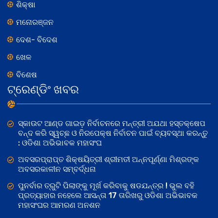
ଶିକ୍ଷା
ମନୋରଞ୍ଜନ
ଦେଶ- ବିଦେଶ
ଖେଳ
ବିଶେଷ
ଟ୍ରେଣ୍ଡିଂ ଖବର
ସ୍କାଉଟ ଆଣ୍ଡ ଗାଇଡ଼ ନିର୍ବାଚନରେ ମନ୍ତ୍ରୀ ଅଯଥା ହସ୍ତକ୍ଷେପ
ବନ୍ଦ କରି ସ୍ୱଚ୍ଛ ଓ ନିରପେକ୍ଷ ନିର୍ବାଚନ ପାଇଁ ବ୍ୟବସ୍ଥା କରନ୍ତୁ
: ଓଡିଶା ଅଭିଭାବକ ମହାସଂଘ
ଅବସରପ୍ରାପ୍ତ ଶିକ୍ଷୟିତ୍ରୀ ଶ୍ରୀମତୀ ଅନ୍ନପୂର୍ଣ୍ଣା ମିଶ୍ରଙ୍କ
ଅବସରକାଳୀନ ସମ୍ବର୍ଦ୍ଧନା
ପୁନର୍ବାର ତ୍ରୁଟି ପିଲାଙ୍କୁ ମୂର୍ଖ କରିବାକୁ ଷଡଯନ୍ତ୍ର ! ଭୁଲ ବହି
ପ୍ରତ୍ୟାହାର ନହେଲେ ଆସନ୍ତା 17 ତାରିଖରୁ ଓଡିଶା ଅଭିଭାବକ
ମହାସଂଘର ଆମରଣ ଅନଶନ