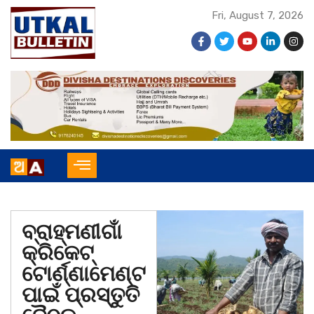
Fri, August 7, 2026
ବ୍ରାହ୍ମଣୀଗାଁ
କ୍ରିକେଟ୍
ଟୋର୍ଣ୍ଣାମେଣ୍ଟ
ପାଇଁ ପ୍ରସ୍ତୁତି