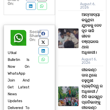
On:
August 6,
2026
ଆତ୍ମହତ୍ୟା
କରୁଥିବା
ଯୁବକକୁ ଦେବ
ଦୂତ ସାଜି
Social
Share
ଜୀବନ
On:
ବଞ୍ଚାଇଲେ
ଥାନା
ଅଧିକାରୀ।
Utkal
August 6,
Bulletin Is
2026
Now On
ନୀଳକଣ୍ଠ
WhatsApp
ଦାସ ଥିଲେ
Join And
ବହୁମୁଖୀ
ବ୍ୟକ୍ତିତ୍ୱ ର
Get Latest
ଅଧିକାରୀ /
News
ତିନି ସାରସ୍ୱତ
Updates
ପ୍ରତିଭାଙ୍କୁ
ନୀଳକଣ୍ଠ
Delivered To