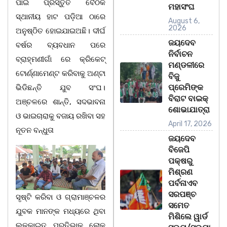
ପାଇଁ ପ୍ରସ୍ତୁତି ବୈଠକ
ମହାସଂଘ
ସ୍ଥାନୀୟ ହାଟ ପଡ଼ିଆ ଠାରେ
August 6,
2026
ଅନୁଷ୍ଠିତ ହୋଇଯାଇଅଛି। ଦୀର୍ଘ
ଜୟଦେବ
ବର୍ଷର ବ୍ୟବଧାନ ପରେ
ନିର୍ବାଚନ
ବ୍ରାହ୍ମଣୀଗାଁ ରେ କ୍ରିକେଟ୍
ମଣ୍ଡଳୀରେ
ଟୋର୍ଣ୍ଣାମେଣ୍ଟ କରିବାକୁ ଅଣ୍ଟା
ବିଜୁ
ପ୍ରେମିଙ୍କ
ଭିଡିଛନ୍ତି ଯୁବ ସଂଘ।
ବିରାଟ ବାଇକ୍
ଅଞ୍ଚଳରେ ଶାନ୍ତି, ସଦଭାବନା
ଶୋଭାଯାତ୍ରା
ଓ ଭାଇଚାରାକୁ ବଜାୟ ରଖିବା ସହ
April 17, 2026
ନୂତନ ବନ୍ଧୁତା
ଜୟଦେବ
ବିଜେପି
ପକ୍ଷରୁ
ମିଶ୍ରଣ
ପର୍ବନାଏବ
ସରପଞ୍ଚ
ସୃଷ୍ଟି କରିବା ଓ ଗ୍ରାମାଞ୍ଚଳର
ସମେତ
ଯୁବକ ମାନଙ୍କ ମଧ୍ୟରେ ଥିବା
ମିଶିଲେ ୱାର୍ଡ
ଲୁକ୍କାଇତ ପ୍ରତିଭାକୁ ଲୋକ