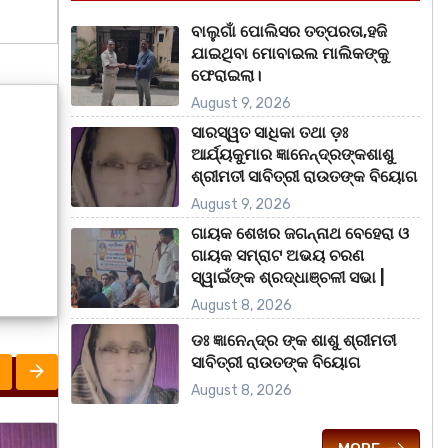
ବାଲୁଗାଁ ପୋଲିସର ତତ୍‌ପରତା,ହଜି
ଯାଇଥିବା ମୋବାଇଲ ମାଲିକଙ୍କୁ
ଫେରାଇଲା।
August 9, 2026
ସାରସ୍ୱତ ସାଧିକା ତଥା ଡ଼ଃ
ଆର୍ଯ୍ୟକୁମାର ଜ୍ଞାନେନ୍ଦ୍ରଙ୍କଶାଶୁ
ଶ୍ରୀମତୀ ସାବିତ୍ରୀ ରାଉତଙ୍କ ବିୟୋଗ
August 9, 2026
ଗାୟକ ଶେଖର ଜଗନ୍ନାଥ ବେହେରା ଓ
ଗାୟକ ସମ୍ରାଟ ଅଭୟ ଚରଣ
ସ୍ୱାଇଁଙ୍କ ଶ୍ରଦ୍ଧାଞ୍ଚଳୀ ସଭା |
August 8, 2026
ଡଃ ଜ୍ଞାନେନ୍ଦ୍ର ଙ୍କ ଶାଶୁ ଶ୍ରୀମତୀ
ସାବିତ୍ରୀ ରାଉତଙ୍କ ବିୟୋଗ
August 8, 2026
ମହାନଗର
ରାଜ୍ୟ
ରାଜ୍