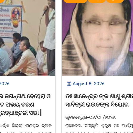
 2026
August 8, 2026
 ଜଗନ୍ନାଥ ବେହେରା ଓ
ଡଃ ଜ୍ଞାନେନ୍ଦ୍ର ଙ୍କ ଶାଶୁ ଶ୍ର
ରାଟ ଅଭୟ ଚରଣ
ସାବିତ୍ରୀ ରାଉତଙ୍କ ବିୟୋଗ
୍ରଦ୍ଧାଞ୍ଚଳୀ ସଭା |
ଭୁବନେଶ୍ୱର-୦୭/୦୮/୨୦୨୬: ବ
ୋର୍ଦ୍ଧା ଜିଲ୍ଲା ବାଣପୁର ବ୍ଲକ
ରାଜନେତା, ସଂସ୍କୃତି ପୁରୁଷ ଡଃ ଆର୍ଯ୍