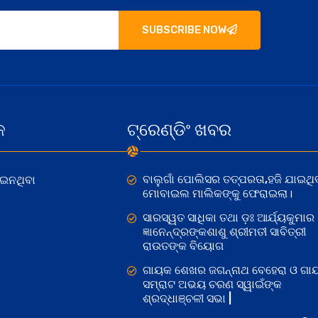
SUBSCRIBE NOW
କ
ଟ୍ରେଣ୍ଡିଂ ଖବର
ବାଲୁଗାଁ ପୋଲିସର ତତ୍‌ପରତା,ହଜି ଯାଇଥି
ୋଇନଥିବା
ମୋବାଇଲ ମାଲିକଙ୍କୁ ଫେରାଇଲା।
ସାରସ୍ୱତ ସାଧିକା ତଥା ଡ଼ଃ ଆର୍ଯ୍ୟକୁମାର
ଜ୍ଞାନେନ୍ଦ୍ରଙ୍କଶାଶୁ ଶ୍ରୀମତୀ ସାବିତ୍ରୀ
ରାଉତଙ୍କ ବିୟୋଗ
ଗାୟକ ଶେଖର ଜଗନ୍ନାଥ ବେହେରା ଓ ଗା
ସମ୍ରାଟ ଅଭୟ ଚରଣ ସ୍ୱାଇଁଙ୍କ
ଶ୍ରଦ୍ଧାଞ୍ଚଳୀ ସଭା |