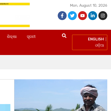
Mon, August 10, 2026
ଶିକ୍ଷା
ସୃଜନୀ
ENGLISH
ଓଡ଼ିଆ