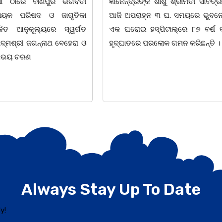
ୁଣୀ ଠାରେ ବାଣପୁର ଭଗବତୀ
ଜ୍ଞାନେନ୍ଦ୍ରଙ୍କ ଶାଶୁ ଶ୍ରୀମତୀ ସାବିତ୍
ାୟକ ପରିଷଦ ଓ ଜାଗୃତିକା
ଆଜି ଅପରାହ୍ନ ୩ ଘ. ସମୟରେ ଭୁବନ
ଳିତ ଆନୁକୂଲ୍ୟରେ ସ୍ୱର୍ଗତ
ଏକ ଘରୋଇ ହସ୍ପିଟାଲ୍ରେ ୮୭ ବର୍ଷ
୍ମଶ୍ରୀ ଜଗନ୍ନାଥ ବେହେରା ଓ
ହୃଦ୍ଘାତରେ ପରଲୋକ ଗମନ କରିଛନ୍ତି ।
 ଅଭୟ ଚରଣ
Always Stay Up To Date
y!