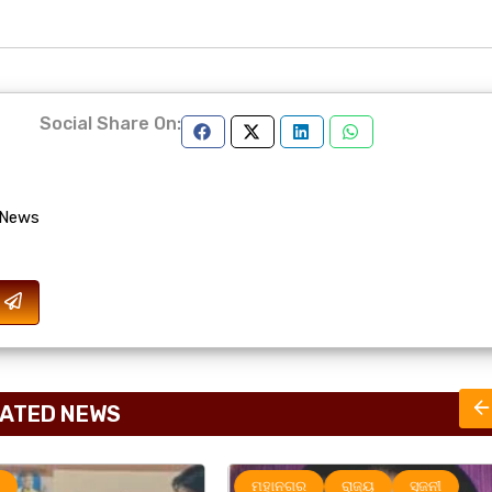
Social Share On:
 News
ATED NEWS
ମହାନଗର
ରାଜ୍ୟ
ସୃଜନୀ