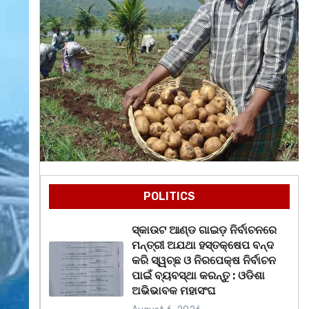
POLITICS
ସ୍କାଉଟ ଆଣ୍ଡ ଗାଇଡ଼ ନିର୍ବାଚନରେ
ମନ୍ତ୍ରୀ ଅଯଥା ହସ୍ତକ୍ଷେପ ବନ୍ଦ
କରି ସ୍ୱଚ୍ଛ ଓ ନିରପେକ୍ଷ ନିର୍ବାଚନ
ପାଇଁ ବ୍ୟବସ୍ଥା କରନ୍ତୁ : ଓଡିଶା
ଅଭିଭାବକ ମହାସଂଘ