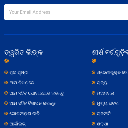
ତ୍ୱରିତ ଲିଙ୍କ
ଶୀର୍ଷ ବର୍ଗଗୁଡ଼ି
ମୂଳ ପୃଷ୍ଠା
ଶ୍ରେଣୀଭୁକ୍ତ ହ
ଆମ ବିଷଯ଼ରେ
ରାଜ୍ୟ
ଆମ ସହିତ ଯୋଗାଯୋଗ କରନ୍ତୁ
ମହାନଗର
ଆମ ସହିତ ବିଜ୍ଞାପନ କରନ୍ତୁ
ମୁଖ୍ୟ ଖବର
ଗୋପନୀଯ଼ତା ନୀତି
ରାଜନୀତି
ଆର୍କାଇଭ୍
ଶିକ୍ଷା