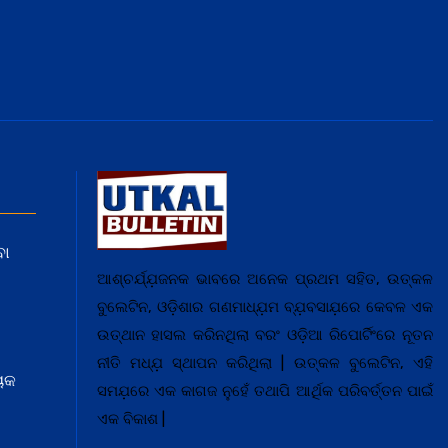
ବା
ଆଶ୍ଚର୍ଯ୍ଯ଼ଜନକ ଭାବରେ ଅନେକ ପ୍ରଥମ ସହିତ, ଉତ୍କଳ
ବୁଲେଟିନ, ଓଡ଼ିଶାର ଗଣମାଧ୍ଯ଼ମ ବ୍ଯ଼ବସାଯ଼ରେ କେବଳ ଏକ
ଉତ୍ଥାନ ହାସଲ କରିନଥିଲା ବରଂ ଓଡ଼ିଆ ରିପୋର୍ଟିଂରେ ନୂତନ
ନୀତି ମଧ୍ଯ଼ ସ୍ଥାପନ କରିଥିଲା | ଉତ୍କଳ ବୁଲେଟିନ, ଏହି
ୟକ
ସମଯ଼ରେ ଏକ କାଗଜ ନୁହେଁ ତଥାପି ଆର୍ଥିକ ପରିବର୍ତ୍ତନ ପାଇଁ
ଏକ ବିକାଶ |