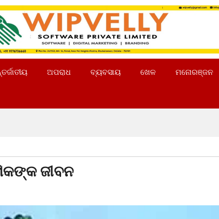
୍ତର୍ଜାତୀୟ
ଅପରାଧ
ବ୍ୟବସାୟ
ଖେଳ
ମନୋରଞ୍ଜନ
ରମିକଙ୍କ ଜୀବନ