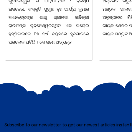
ଭୁବନେଶ୍ୱର ତା ୦୮/୦୮/୨୬ : ବରିଷ୍ଠ
ଅନ୍ତର୍ଗତ ନାଚ
ରାଜନେତା, ସଂସ୍କୃତି ପୁରୁଷ ଡ଼ଃ ଆର୍ଯ୍ୟ କୁମାର
ମଣ୍ଡଳ ପାଲାଗ
ଜ୍ଞାନେନ୍ଦ୍ରଙ୍କ ଶାଶୁ ଶ୍ରୀମତୀ ସାବିତ୍ରୀ
ଅନୁଷ୍ଠାନର ମି
ରାଉତଙ୍କ ଭୁବନେଶ୍ୱରସ୍ଥିତ ଏକ ଘରୋଇ
ଗାୟକ ଶେଖର ପଦ
ହସ୍ପିଟାଲରେ ୮୭ ବର୍ଷ ବୟସରେ ହୃଦଘାତରେ
ଗାୟକ ସମ୍ରାଟ
ପରଲୋକ ଘଟିଛି । ସେ ଜଣେ ଅତ୍ୟନ୍ତ
Subscribe to our newsletter to get our newest articles instantl