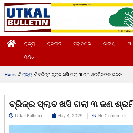
ରାଜ୍ୟ
ରାଜନୀତି
ମହାନଗର
ଜାତୀୟ
ଅନ
ଭିଡିଓ
Home
//
ରାଜ୍ୟ
//
ବ୍ରିଜ୍‌ର ସ୍ଲାବ ଖସି ଗଲା ୩ ଜଣ ଶ୍ରମିକଙ୍କ ଜୀବନ
ବ୍ରିଜ୍‌ର ସ୍ଲାବ ଖସି ଗଲା ୩ ଜଣ ଶ୍
Utkal Bulletin
May 4, 2025
No Comments