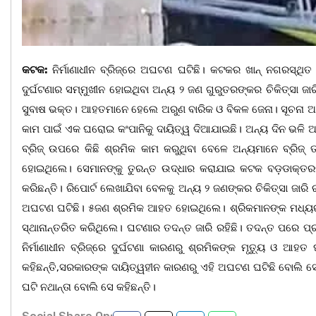
କଟକ:
ନିର୍ମାଣାଧୀନ ବ୍ରିଜ୍‌ରେ ଅଘଟଣ ଘଟିଛି। କଟକର ଖାନ୍‌ ନଗରସ୍ଥିତ 
ଦୁର୍ଘଟଣାର ସମ୍ମୁଖୀନ ହୋଇଥିବା ଅନ୍ୟ ୨ ଜଣ ଗୁରୁତରଙ୍କର ଚିକିତ୍ସା 
ସୁବାଷ ଭକ୍ତ। ଆହତମାନେ ହେଲେ ଅରୁଣ ବାରିକ ଓ ବିକଳ ଜେନା। ସୂଚନା ଅନୁସ
କାମ ପାଇଁ ଏକ ଘରୋଇ କଂପାନିକୁ ଦାୟିତ୍ୱ ଦିଆଯାଇଛି। ଅନ୍ୟ ଦିନ ଭଳି ଆ
ବ୍ରିଜ୍ ଉପରେ କିଛି ଶ୍ରମିକ କାମ କରୁଥିବା ବେଳେ ଅନ୍ୟମାନେ ବ୍ରିଜ
ହୋଇଥିଲେ। ସେମାନଙ୍କୁ ତୁରନ୍ତ ଉଦ୍ଧାର କରାଯାଇ କଟକ ବଡ଼ଡାକ୍ତରଖା
କରିଛନ୍ତି। ରିପୋର୍ଟ ଲେଖାଯିବା ବେଳକୁ ଅନ୍ୟ ୨ ଜଣଙ୍କର ଚିକିତ୍ସା ଜାରି
ଅଘଟଣ ଘଟିଛି। ୫ଜଣ ଶ୍ରମିକ ଆହତ ହୋଇଥିଲେ। ଶ୍ରିକମାନଙ୍କ ମଧ୍ୟରୁ କି
ସ୍ଥାନାନ୍ତରିତ କରିଥିଲେ। ଘଟଣାର ତଦନ୍ତ ଜାରି ରହିଛି। ତଦନ୍ତ ପରେ ପ
ନିର୍ମାଣାଧୀନ ବ୍ରିଜ୍‌ରେ ଦୁର୍ଘଟଣା କାରଣରୁ ଶ୍ରମିକଙ୍କ ମୃତ୍ୟୁ ଓ 
କହିଛନ୍ତି,ସରକାରଙ୍କ ଦାୟିତ୍ୱହୀନ କାରଣରୁ ଏହି ଅଘଟଣ ଘଟିଛି ବୋଲି ସ
ଘଟି ନଥାନ୍ତା ବୋଲି ସେ କହିଛନ୍ତି।