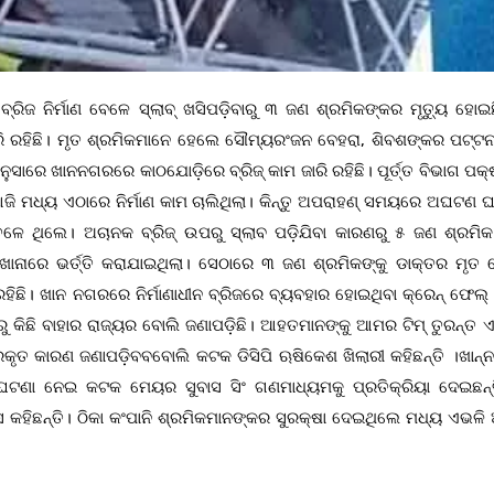
ବ୍ରିଜ ନିର୍ମାଣ ବେଳେ ସ୍ଲାବ୍ ଖସିପଡ଼ିବାରୁ ୩ ଜଣ ଶ୍ରମିକଙ୍କର ମୃତ୍ୟୁ ହୋଇଛ
ଜାରି ରହିଛି। ମୃତ ଶ୍ରମିକମାନେ ହେଲେ ସୌମ୍ୟରଂଜନ ବେହରା, ଶିବଶଙ୍କର ପଟ୍ଟ
ାରେ ଖାନନଗରରେ କାଠଯୋଡ଼ିରେ ବ୍ରିଜ୍ କାମ ଜାରି ରହିଛି। ପୂର୍ତ୍ତ ବିଭାଗ ପକ୍ଷ
ଜି ମଧ୍ୟ ଏଠାରେ ନିର୍ମାଣ କାମ ଚାଲିଥିଲା। କିନ୍ତୁ ଅପରାହଣ୍ ସମୟରେ ଅଘଟଣ ଘଟ
୍ ତଳେ ଥିଲେ। ଅଚାନକ ବ୍ରିଜ୍ ଉପରୁ ସ୍ଲାବ ପଡ଼ିଯିବା କାରଣରୁ ୫ ଜଣ ଶ୍ରମ
ନାରେ ଭର୍ତ୍ତି କରାଯାଇଥିଲା। ସେଠାରେ ୩ ଜଣ ଶ୍ରମିକଙ୍କୁ ଡାକ୍ତର ମୃତ
 ରହିଛି। ଖାନ ନଗରରେ ନିର୍ମାଣାଧୀନ ବ୍ରିଜରେ ବ୍ୟବହାର ହୋଇଥିବା କ୍ରେନ୍ ଫେଲ୍
ଛି ବାହାର ରାଜ୍ୟର ବୋଲି ଜଣାପଡ଼ିଛି। ଆହତମାନଙ୍କୁ ଆମର ଟିମ୍ ତୁରନ୍ତ ଏସ୍‌
୍ରକୃତ କାରଣ ଜଣାପଡ଼ିବବବୋଲି କଟକ ଡିସିପି ଋଷିକେଶ ଖିଲାରୀ କହିଛନ୍ତି ।ଖାନ୍
ଆହତ ଘଟଣା ନେଇ କଟକ ମେୟର ସୁବାସ ସିଂ ଗଣମାଧ୍ୟମକୁ ପ୍ରତିକ୍ରିୟା ଦେଇଛନ୍
େ କହିଛନ୍ତି। ଠିକା କଂପାନି ଶ୍ରମିକମାନଙ୍କର ସୁରକ୍ଷା ଦେଇଥିଲେ ମଧ୍ୟ ଏଭଳ