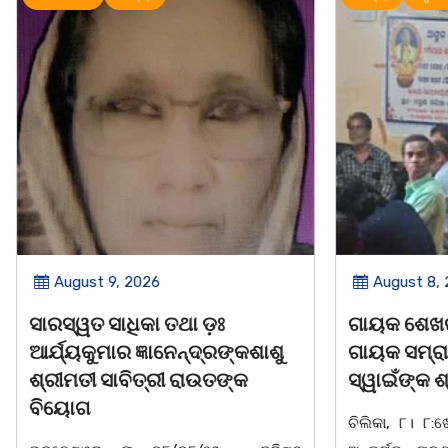
August 9, 2026
August 8,
ସାରସ୍ୱତ ସାଧିକା ତଥା ଡ଼ଃ
ଗାୟକ ଶେଖର
ଆର୍ଯ୍ୟକୁମାର ଜ୍ଞାନେନ୍ଦ୍ରଙ୍କଶାଶୁ
ଗାୟକ ସମ୍
ଶ୍ରୀମତୀ ସାବିତ୍ରୀ ରାଉତଙ୍କ
ସ୍ୱାଇଁଙ୍କ ଶ
ବିୟୋଗ
ଚିଲିକା, ୮। ୮:ଖ