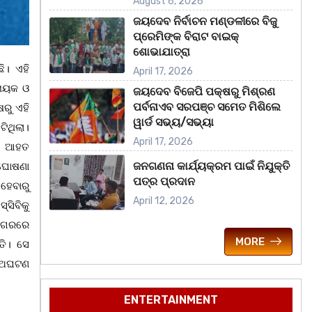
August 6, 2026
ଜୟଦେବ ନିର୍ବାଚନ ମଣ୍ଡଳୀରେ ବିଜୁ
ପ୍ରେମିଙ୍କ ବିରାଟ ବାଇକ୍
ଶୋଭାଯାତ୍ରା
ି। ଏହି
April 17, 2026
ନାୟକ ଓ
ଜୟଦେବ ବିଜେପି ପକ୍ଷରୁ ମିଶ୍ରଣ
ପର୍ବନାଏବ ସରପଞ୍ଚ ସମେତ ମିଶିଲେ
ରୁ ଏହି
ୱାର୍ଡ ସଭ୍ୟ/ସଭ୍ୟା
ିଥିଲା।
April 17, 2026
ିକ ଆହତ
ଜନଗଣନା କାର୍ଯ୍ୟକ୍ରମ ପାଇଁ ନିଯୁକ୍ତି
 ଘୋଷଣା
ପତ୍ର ପ୍ରଦାନ
 ହେବାରୁ
April 12, 2026
ସିବିକୁ
‌ନଗରରେ
MORE
ତି। ସେ
ି ଅଘଟଣ
ENTERTAINMENT