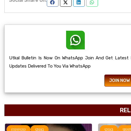
Social Share On:
Utkal Bulletin Is Now On WhatsApp Join And Get Latest
Updates Delivered To You Via WhatsApp
JOIN NOW
REL
ମହାନଗର
ରାଜ୍ୟ
ରାଜ୍ୟ
ସୃଜନୀ