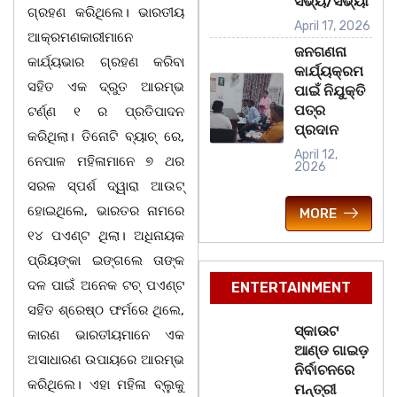
ସଭ୍ୟ/ସଭ୍ୟା
ଗ୍ରହଣ କରିଥିଲେ। ଭାରତୀୟ
April 17, 2026
ଆକ୍ରମଣକାରୀମାନେ
ଜନଗଣନା
କାର୍ଯ୍ୟଭାର ଗ୍ରହଣ କରିବା
କାର୍ଯ୍ୟକ୍ରମ
ସହିତ ଏକ ଦ୍ରୁତ ଆରମ୍ଭ
ପାଇଁ ନିଯୁକ୍ତି
ପତ୍ର
ଟର୍ଣ୍ଣ ୧ ର ପ୍ରତିପାଦନ
ପ୍ରଦାନ
କରିଥିଲା। ତିନୋଟି ବ୍ୟାଚ୍ ରେ,
April 12,
ନେପାଳ ମହିଳାମାନେ ୭ ଥର
2026
ସରଳ ସ୍ପର୍ଶ ଦ୍ୱାରା ଆଉଟ୍
ହୋଇଥିଲେ, ଭାରତର ନାମରେ
MORE
୧୪ ପଏଣ୍ଟ ଥିଲା। ଅଧିନାୟକ
ପ୍ରିୟଙ୍କା ଇଙ୍ଗଲେ ତାଙ୍କ
ଦଳ ପାଇଁ ଅନେକ ଟଚ୍ ପଏଣ୍ଟ
ENTERTAINMENT
ସହିତ ଶ୍ରେଷ୍ଠ ଫର୍ମରେ ଥିଲେ,
ସ୍କାଉଟ
କାରଣ ଭାରତୀୟମାନେ ଏକ
ଆଣ୍ଡ ଗାଇଡ଼
ଅସାଧାରଣ ଉପାୟରେ ଆରମ୍ଭ
ନିର୍ବାଚନରେ
କରିଥିଲେ। ଏହା ମହିଳା ବ୍ଲୁକୁ
ମନ୍ତ୍ରୀ