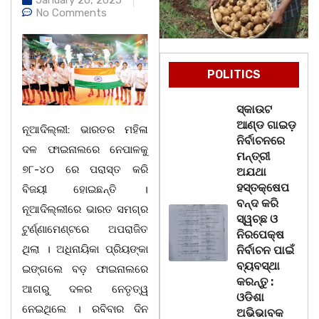
No Comments
POLITICS
ସ୍କାଉଟ
ଆଣ୍ଡ ଗାଇଡ଼
ନୂଆଦିଲ୍ଲୀ: ଭାରତର ମହିଳା
ନିର୍ବାଚନରେ
ଦଳ ଫାଇନାଲରେ ନେପାଳକୁ
ମନ୍ତ୍ରୀ
୭୮-୪୦ ରେ ପରାସ୍ତ କରି
ଅଯଥା
ହସ୍ତକ୍ଷେପ
ବିଜୟୀ ହୋଇଛନ୍ତି ।
ବନ୍ଦ କରି
ନୂଆଦିଲ୍ଲୀରେ ଭାରତ ସମଗ୍ର
ସ୍ୱଚ୍ଛ ଓ
ଟୁର୍ଣ୍ଣାମେଣ୍ଟରେ ଅପରାଜିତ
ନିରପେକ୍ଷ
ଥିଲା । ଅଧିନାୟିକା ପ୍ରିୟଙ୍କା
ନିର୍ବାଚନ ପାଇଁ
ବ୍ୟବସ୍ଥା
ଇଙ୍ଗଲେ ବଡ଼ ଫାଇନାଲରେ
କରନ୍ତୁ :
ଆଗରୁ ଦଳର ନେତୃତ୍ୱ
ଓଡିଶା
ନେଇଥିଲେ । ରବିବାର ଦିନ
ଅଭିଭାବକ