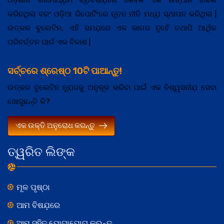
କରିନଥିଲା ବରଂ ଓଡ଼ିଆ ରିପୋର୍ଟିଂରେ ନୂତନ ନୀତି ମଧ୍ଯ଼ ସ୍ଥାପନ କରିଥିଲା |
ଉତ୍କଳ ବୁଲେଟିନ, ଏହି ସମଯ଼ରେ ଏକ କାଗଜ ନୁହେଁ ତଥାପି ଆର୍ଥିକ
ପରିବର୍ତ୍ତନ ପାଇଁ ଏକ ବିକାଶ |
ସର୍ଚ୍ଚରେ ଶ୍ରେଷ୍ଠ 10ଟି ପାଆନ୍ତୁ!
ଉତ୍କଳ ବୁଲେଟିନ ନ୍ଯ଼ୁଜକୁ ଅନୁକୂଳ କରିବା ପାଇଁ ଏକ ବିଶ୍ୱସନୀଯ଼ ସେବା
ଖୋଜୁଛନ୍ତି କି?
ଏକ ଉକ୍ତି ଅନୁରୋଧ କରନ୍ତୁ
ତ୍ୱରିତ ଲିଙ୍କ
ମୂଳ ପୃଷ୍ଠା
ଆମ ବିଷଯ଼ରେ
ଆମ ସହିତ ଯୋଗାଯୋଗ କରନ୍ତୁ