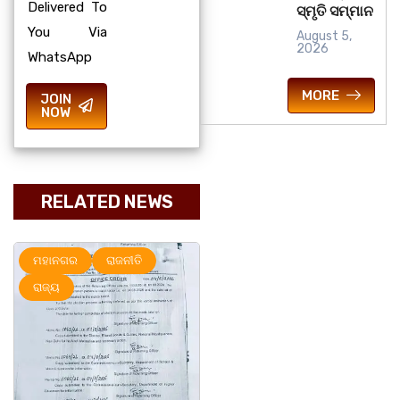
Delivered To
ସ୍ମୃତି ସମ୍ମାନ
You Via
August 5,
2026
WhatsApp
MORE
JOIN
NOW
RELATED NEWS
ହାନଗର
ରାଜନୀତି
ରାଜ୍ୟ
ଜ୍ୟ