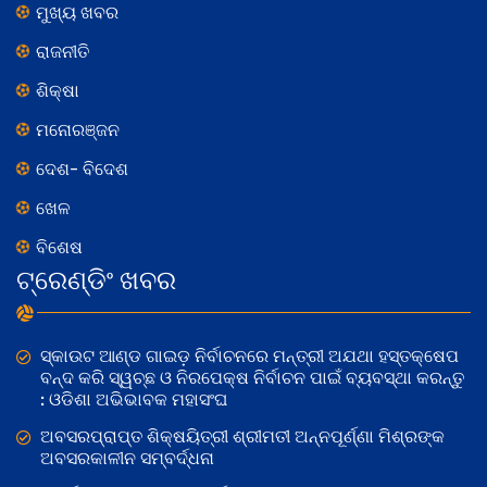
ମୁଖ୍ୟ ଖବର
ରାଜନୀତି
ଶିକ୍ଷା
ମନୋରଞ୍ଜନ
ଦେଶ- ବିଦେଶ
ଖେଳ
ବିଶେଷ
ଟ୍ରେଣ୍ଡିଂ ଖବର
ସ୍କାଉଟ ଆଣ୍ଡ ଗାଇଡ଼ ନିର୍ବାଚନରେ ମନ୍ତ୍ରୀ ଅଯଥା ହସ୍ତକ୍ଷେପ
ବନ୍ଦ କରି ସ୍ୱଚ୍ଛ ଓ ନିରପେକ୍ଷ ନିର୍ବାଚନ ପାଇଁ ବ୍ୟବସ୍ଥା କରନ୍ତୁ
: ଓଡିଶା ଅଭିଭାବକ ମହାସଂଘ
ଅବସରପ୍ରାପ୍ତ ଶିକ୍ଷୟିତ୍ରୀ ଶ୍ରୀମତୀ ଅନ୍ନପୂର୍ଣ୍ଣା ମିଶ୍ରଙ୍କ
ଅବସରକାଳୀନ ସମ୍ବର୍ଦ୍ଧନା