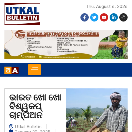
Thu, August 6, 2026
ଭାରତ ଖୋ ଖୋ
ବିଶ୍ୱକପ୍
ଚାମ୍ପିଅନ
Utkal Bulletin
January 20, 2025