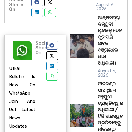
Share
August 6,
On:
2026
ଆତ୍ମହତ୍ୟା
କରୁଥିବା
ଯୁବକକୁ ଦେବ
ଦୂତ ସାଜି
Social
ଜୀବନ
Share
ବଞ୍ଚାଇଲେ
On:
ଥାନା
ଅଧିକାରୀ।
Utkal
August 6,
2026
Bulletin Is
ନୀଳକଣ୍ଠ
Now On
ଦାସ ଥିଲେ
WhatsApp
ବହୁମୁଖୀ
Join And
ବ୍ୟକ୍ତିତ୍ୱ ର
Get Latest
ଅଧିକାରୀ /
ତିନି ସାରସ୍ୱତ
News
ପ୍ରତିଭାଙ୍କୁ
Updates
ନୀଳକଣ୍ଠ