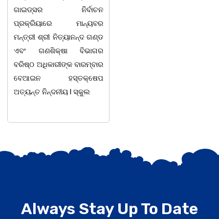
ାଇଡ୍ସର ନିର୍ବାଚନ
ଅନ୍ନପୂର୍ଣ୍ଣା ମିଶ୍ରଙ୍କର
ସ
ରକ୍ରିୟାରେ ମାନ୍ୟବର
ଅବସରକାଳୀନ ସମ୍ବର୍ଦ୍ଧନା
ପ
ତ୍ରୀ ଶ୍ରୀ ନିତ୍ୟାନନ୍ଦ ଗଣ୍ଡ
ଉତ୍ସବ ଅନୁଷ୍ଠିତ
ମ
ଂ ଗଣଶିକ୍ଷା ବିଭାଗର
ହୋଇଯାଇଅଛି । ଉକ୍ତ
ବ
ଷ୍ଠ ଅଧିକାରୀଙ୍କ ବାରମ୍ବାର
ଉତ୍ସବରେ ରାଜ୍ୟପାଳ
ଘ
େଆଇନ ହସ୍ତକ୍ଷେପ
ପୁରସ୍କାରପ୍ରାପ୍ତ ଶିକ୍ଷକ
ୟନ୍ତ ନିନ୍ଦନୀୟ l ସ୍କୁଲ
ଭାଗିରଥ ନାୟକ ସଭାପତିତ୍ଵ
କରିଥିଲେ
Always Stay Up To Date