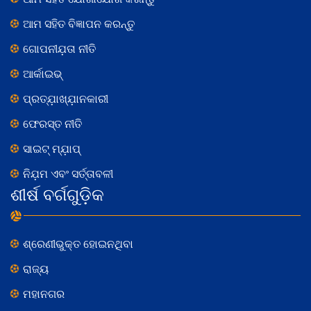
ଆମ ସହିତ ବିଜ୍ଞାପନ କରନ୍ତୁ
ଗୋପନୀଯ଼ତା ନୀତି
ଆର୍କାଇଭ୍
ପ୍ରତ୍ଯ଼ାଖ୍ଯ଼ାନକାରୀ
ଫେରସ୍ତ ନୀତି
ସାଇଟ୍ ମ୍ଯ଼ାପ୍
ନିଯ଼ମ ଏବଂ ସର୍ତ୍ତାବଳୀ
ଶୀର୍ଷ ବର୍ଗଗୁଡ଼ିକ
ଶ୍ରେଣୀଭୁକ୍ତ ହୋଇନଥିବା
ରାଜ୍ୟ
ମହାନଗର