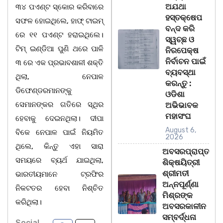
ଅଯଥା
୩୪ ପଏଣ୍ଟ ସ୍କୋର କରିବାରେ
ହସ୍ତକ୍ଷେପ
ସଫଳ ହୋଇଥିଲେ, ହାଫ୍ ଟାଇମ୍
ବନ୍ଦ କରି
ରେ ୧୧ ପଏଣ୍ଟ ହରାଇଥିଲେ।
ସ୍ୱଚ୍ଛ ଓ
ଟିମ୍ ଇଣ୍ଡିଆ ପୁଣି ଥରେ ପାଳି
ନିରପେକ୍ଷ
ନିର୍ବାଚନ ପାଇଁ
୩ ରେ ଏକ ପ୍ରଭାବଶାଳୀ ଶକ୍ତି
ବ୍ୟବସ୍ଥା
ଥିଲା, ନେପାଳ
କରନ୍ତୁ :
ଡିଫେଣ୍ଡରମାନଙ୍କୁ
ଓଡିଶା
ସେମାନଙ୍କର ଗତିରେ ସ୍ଥିର
ଅଭିଭାବକ
ମହାସଂଘ
ହେବାକୁ ଦେଇନଥିଲା। ଦୀପା
August 6,
ବିକେ ନେପାଳ ପାଇଁ ନିୟମିତ
2026
ଥିଲେ, କିନ୍ତୁ ଏହା ସାରା
ଅବସରପ୍ରାପ୍ତ
ସମୟରେ ବ୍ୟର୍ଥ ଯାଇଥିଲା,
ଶିକ୍ଷୟିତ୍ରୀ
ଶ୍ରୀମତୀ
ଭାରତୀୟମାନେ ଟ୍ରଫିର
ଅନ୍ନପୂର୍ଣ୍ଣା
ନିକଟତର ହେବା ନିଶ୍ଚିତ
ମିଶ୍ରଙ୍କ
କରିଥିଲା।
ଅବସରକାଳୀନ
ସମ୍ବର୍ଦ୍ଧନା
Social