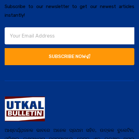
Subscribe to our newsletter to get our newest articles
instantly!
SUBSCRIBE NOW
ଆଶ୍ଚର୍ଯ୍ଯ଼ଜନକ ଭାବରେ ଅନେକ ପ୍ରଥମ ସହିତ, ଉତ୍କଳ ବୁଲେଟିନ,
ଓଡ଼ିଶାର ଗଣମାଧ୍ଯ଼ମ ବ୍ଯ଼ବସାଯ଼ରେ କେବଳ ଏକ ଉତ୍ଥାନ ହାସଲ