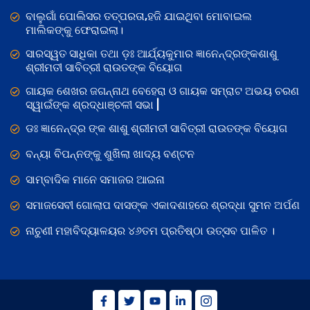
ବାଲୁଗାଁ ପୋଲିସର ତତ୍‌ପରତା,ହଜି ଯାଇଥିବା ମୋବାଇଲ
ମାଲିକଙ୍କୁ ଫେରାଇଲା।
ସାରସ୍ୱତ ସାଧିକା ତଥା ଡ଼ଃ ଆର୍ଯ୍ୟକୁମାର ଜ୍ଞାନେନ୍ଦ୍ରଙ୍କଶାଶୁ
ଶ୍ରୀମତୀ ସାବିତ୍ରୀ ରାଉତଙ୍କ ବିୟୋଗ
ଗାୟକ ଶେଖର ଜଗନ୍ନାଥ ବେହେରା ଓ ଗାୟକ ସମ୍ରାଟ ଅଭୟ ଚରଣ
ସ୍ୱାଇଁଙ୍କ ଶ୍ରଦ୍ଧାଞ୍ଚଳୀ ସଭା |
ଡଃ ଜ୍ଞାନେନ୍ଦ୍ର ଙ୍କ ଶାଶୁ ଶ୍ରୀମତୀ ସାବିତ୍ରୀ ରାଉତଙ୍କ ବିୟୋଗ
ବନ୍ୟା ବିପନ୍ନଙ୍କୁ ଶୁଖିଲା ଖାଦ୍ୟ ବଣ୍ଟନ
ସାମ୍ବାଦିକ ମାନେ ସମାଜର ଆଇନା
ସମାଜସେବୀ ଗୋଲାପ ଦାସଙ୍କ ଏକାଦଶାହରେ ଶ୍ରଦ୍ଧା ସୁମନ ଅର୍ପଣ
ନାଚୁଣୀ ମହାବିଦ୍ୟାଳୟର ୪୬ତମ ପ୍ରତିଷ୍ଠା ଉତ୍ସବ ପାଳିତ ।