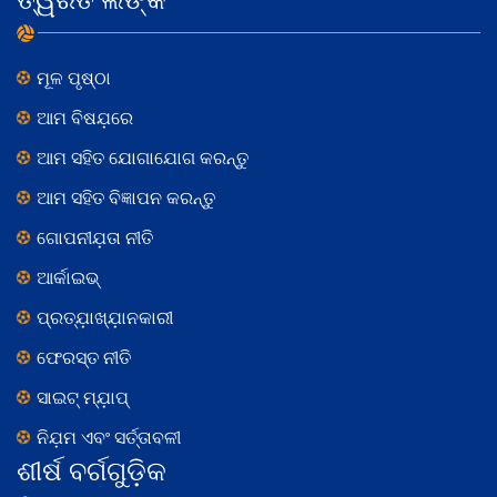
ମୂଳ ପୃଷ୍ଠା
ଆମ ବିଷଯ଼ରେ
ଆମ ସହିତ ଯୋଗାଯୋଗ କରନ୍ତୁ
ଆମ ସହିତ ବିଜ୍ଞାପନ କରନ୍ତୁ
ଗୋପନୀଯ଼ତା ନୀତି
ଆର୍କାଇଭ୍
ପ୍ରତ୍ଯ଼ାଖ୍ଯ଼ାନକାରୀ
ଫେରସ୍ତ ନୀତି
ସାଇଟ୍ ମ୍ଯ଼ାପ୍
ନିଯ଼ମ ଏବଂ ସର୍ତ୍ତାବଳୀ
ଶୀର୍ଷ ବର୍ଗଗୁଡ଼ିକ