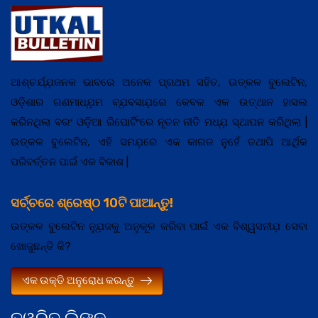
ଆଶ୍ଚର୍ଯ୍ଯ଼ଜନକ ଭାବରେ ଅନେକ ପ୍ରଥମ ସହିତ, ଉତ୍କଳ ବୁଲେଟିନ,
ଓଡ଼ିଶାର ଗଣମାଧ୍ଯ଼ମ ବ୍ଯ଼ବସାଯ଼ରେ କେବଳ ଏକ ଉତ୍ଥାନ ହାସଲ
କରିନଥିଲା ବରଂ ଓଡ଼ିଆ ରିପୋର୍ଟିଂରେ ନୂତନ ନୀତି ମଧ୍ଯ଼ ସ୍ଥାପନ କରିଥିଲା |
ଉତ୍କଳ ବୁଲେଟିନ, ଏହି ସମଯ଼ରେ ଏକ କାଗଜ ନୁହେଁ ତଥାପି ଆର୍ଥିକ
ପରିବର୍ତ୍ତନ ପାଇଁ ଏକ ବିକାଶ |
ସର୍ଚ୍ଚରେ ଶ୍ରେଷ୍ଠ 10ଟି ପାଆନ୍ତୁ!
ଉତ୍କଳ ବୁଲେଟିନ ନ୍ଯ଼ୁଜକୁ ଅନୁକୂଳ କରିବା ପାଇଁ ଏକ ବିଶ୍ୱସନୀଯ଼ ସେବା
ଖୋଜୁଛନ୍ତି କି?
ଏକ ଉକ୍ତି ଅନୁରୋଧ କରନ୍ତୁ
ତ୍ୱରିତ ଲିଙ୍କ