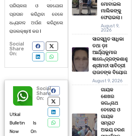
ମୋବାଇଲ
ପରିଚାଳନା ଓ ସହଯୋଗ
ମାଲିକଙ୍କୁ
ପ୍ରଦାନ କରିଥିବା ବେଳେ
ଫେରାଇଲା।
ଧନ୍ୟବାଦ ଅର୍ପଣ କରିଥିଲେ
August 9,
2026
ରାଜଲକ୍ଷ୍ମୀ କର l
ସାରସ୍ୱତ ସାଧିକା
Social
ତଥା ଡ଼ଃ
Share
ଆର୍ଯ୍ୟକୁମାର
On:
ଜ୍ଞାନେନ୍ଦ୍ରଙ୍କଶାଶୁ
ଶ୍ରୀମତୀ ସାବିତ୍ରୀ
ରାଉତଙ୍କ ବିୟୋଗ
August 9, 2026
Social
ଗାୟକ
Share
ଶେଖର
On:
ଜଗନ୍ନାଥ
ବେହେରା ଓ
Utkal
ଗାୟକ
Bulletin Is
ସମ୍ରାଟ
ଅଭୟ ଚରଣ
Now On