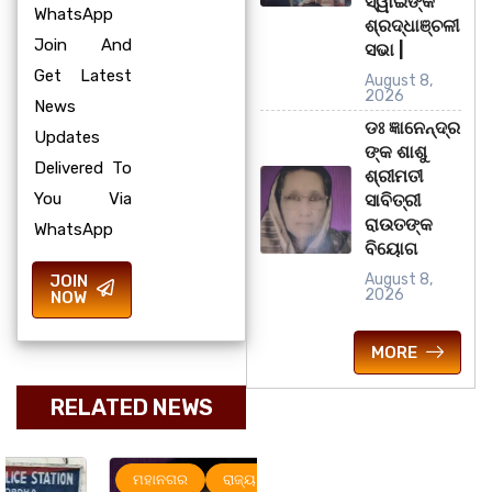
ସ୍ୱାଇଁଙ୍କ
WhatsApp
ଶ୍ରଦ୍ଧାଞ୍ଚଳୀ
Join And
ସଭା |
Get Latest
August 8,
2026
News
ଡଃ ଜ୍ଞାନେନ୍ଦ୍ର
Updates
ଙ୍କ ଶାଶୁ
Delivered To
ଶ୍ରୀମତୀ
You Via
ସାବିତ୍ରୀ
ରାଉତଙ୍କ
WhatsApp
ବିୟୋଗ
August 8,
JOIN
2026
NOW
MORE
RELATED NEWS
ମହାନଗର
ରାଜ୍ୟ
ରାଜ୍ୟ
ସୃଜନୀ