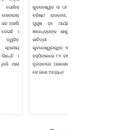
ଭୁବନେଶ୍ୱର ତା ୦୮/୦୮/୨୬ :
ଚିଲିକା, ୮। ୮:ଖୋର୍ଦ୍ଧା ଜିଲ୍ଲା
ବରିଷ୍ଠ ରାଜନେତା, ସଂସ୍କୃତି
ବାଣପୁର ବ୍ଲକ ଅନ୍ତର୍ଗତ ନାଚୁଣୀ
ପୁରୁଷ ଡ଼ଃ ଆର୍ଯ୍ୟ କୁମାର
ଠାରେ ବାଣପୁର ଭଗବତୀ ମଣ୍ଡଳ
ଜ୍ଞାନେନ୍ଦ୍ରଙ୍କ ଶାଶୁ ଶ୍ରୀମତୀ
ପାଲାଗାୟକ ପରିଷଦ ଓ ଜାଗୃତିକା
ସାବିତ୍ରୀ ରାଉତଙ୍କ
ଅନୁଷ୍ଠାନର ମିଳିତ
ଭୁବନେଶ୍ୱରସ୍ଥିତ ଏକ ଘରୋଇ
ଆନୁକୂଲ୍ୟରେ ସ୍ୱର୍ଗତ ଗାୟକ
ହସ୍ପିଟାଲରେ ୮୭ ବର୍ଷ ବୟସରେ
ଶେଖର ପଦ୍ମଶ୍ରୀ ଜଗନ୍ନାଥ
ହୃଦଘାତରେ ପରଲୋକ ଘଟିଛି ।
ବେହେରା ଓ ଗାୟକ ସମ୍ରାଟ
ସେ ଜଣେ ଅତ୍ୟନ୍ତ
ଅଭୟ ଚରଣ