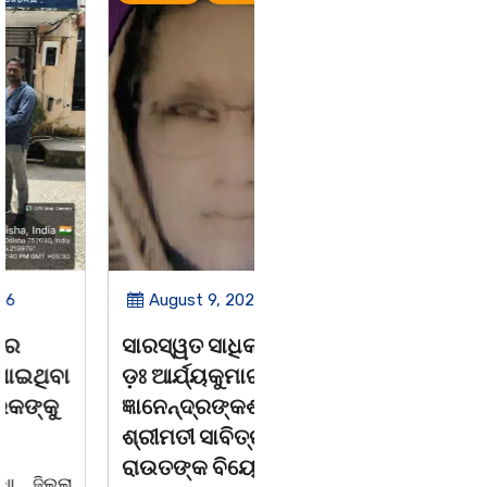
August 9, 2026
August 8, 2026
ସାରସ୍ୱତ ସାଧିକା ତଥା
ଗାୟକ ଶେଖର
ଡ଼ଃ ଆର୍ଯ୍ୟକୁମାର
ଜଗନ୍ନାଥ ବେହେରା ଓ
ଜ୍ଞାନେନ୍ଦ୍ରଙ୍କଶାଶୁ
ଗାୟକ ସମ୍ରାଟ ଅଭୟ
ଶ୍ରୀମତୀ ସାବିତ୍ରୀ
ଚରଣ ସ୍ୱାଇଁଙ୍କ
ରାଉତଙ୍କ ବିୟୋଗ
ଶ୍ରଦ୍ଧାଞ୍ଚଳୀ ସଭା |