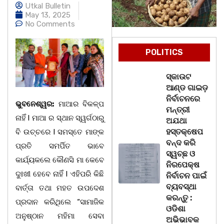
Utkal Bulletin
May 13, 2025
No Comments
POLITICS
ସ୍କାଉଟ
ଆଣ୍ଡ ଗାଇଡ଼
ନିର୍ବାଚନରେ
ଭୁବନେଶ୍ୱର:
ମାଆର ବିକଳ୍ପ
ମନ୍ତ୍ରୀ
ନାହିଁ l ମାଆ ର ସ୍ଥାନ ସ୍ୱର୍ଗଠାରୁ
ଅଯଥା
ହସ୍ତକ୍ଷେପ
ବି ଉଚ୍ଚରେ l ସମସ୍ତେ ମାଙ୍କ
ବନ୍ଦ କରି
ପ୍ରତି ସମର୍ପିତ ଭାବେ
ସ୍ୱଚ୍ଛ ଓ
କାର୍ଯ୍ୟକଲେ କୌଣସି ମା କେବେ
ନିରପେକ୍ଷ
ଦୁଃଖୀ ହେବେ ନାହିଁ l ଏହିପରି କିଛି
ନିର୍ବାଚନ ପାଇଁ
ବ୍ୟବସ୍ଥା
ବାର୍ତ୍ତା ତଥା ମହତ ଉପଦେଶ
କରନ୍ତୁ :
ପ୍ରଦାନ କରିଥିଲେ “ସାମାଜିକ
ଓଡିଶା
ଅନୁଷ୍ଠାନ ମହିମା ସେବା
ଅଭିଭାବକ