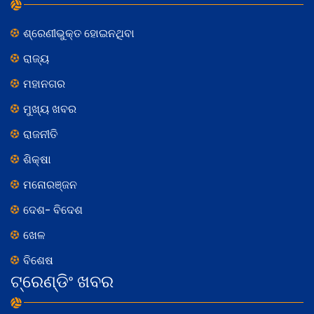
ଶ୍ରେଣୀଭୁକ୍ତ ହୋଇନଥିବା
ରାଜ୍ୟ
ମହାନଗର
ମୁଖ୍ୟ ଖବର
ରାଜନୀତି
ଶିକ୍ଷା
ମନୋରଞ୍ଜନ
ଦେଶ- ବିଦେଶ
ଖେଳ
ବିଶେଷ
ଟ୍ରେଣ୍ଡିଂ ଖବର