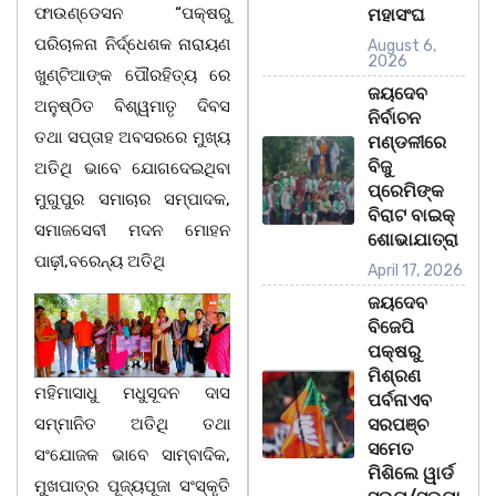
ଫାଉଣ୍ଡେସନ “ପକ୍ଷରୁ
ମହାସଂଘ
ପରିଚାଳନା ନିର୍ଦ୍ଧେଶକ ନାରାୟଣ
August 6,
2026
ଖୁଣ୍ଟିଆଙ୍କ ପୌରହିତ୍ୟ ରେ
ଜୟଦେବ
ଅନୁଷ୍ଠିତ ବିଶ୍ୱମାତୃ ଦିବସ
ନିର୍ବାଚନ
ତଥା ସପ୍ତାହ ଅବସରରେ ମୁଖ୍ୟ
ମଣ୍ଡଳୀରେ
ବିଜୁ
ଅତିଥି ଭାବେ ଯୋଗଦେଇଥିବା
ପ୍ରେମିଙ୍କ
ମୁଗୁପୁର ସମାଚାର ସମ୍ପାଦକ,
ବିରାଟ ବାଇକ୍
ସମାଜସେବୀ ମଦନ ମୋହନ
ଶୋଭାଯାତ୍ରା
ପାଢ଼ୀ,ବରେନ୍ୟ ଅତିଥି
April 17, 2026
ଜୟଦେବ
ବିଜେପି
ପକ୍ଷରୁ
ମିଶ୍ରଣ
ମହିମାସାଧୁ ମଧୁସୂଦନ ଦାସ
ପର୍ବନାଏବ
ସମ୍ମାନିତ ଅତିଥି ତଥା
ସରପଞ୍ଚ
ସମେତ
ସଂଯୋଜକ ଭାବେ ସାମ୍ବାଦିକ,
ମିଶିଲେ ୱାର୍ଡ
ମୁଖପାତ୍ର ପୂଜ୍ୟପୂଜା ସଂସ୍କୃତି