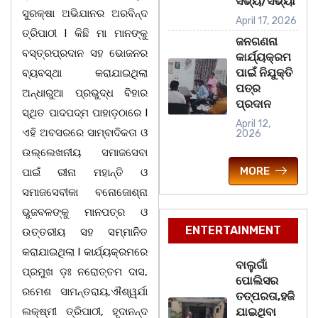
ସଭ୍ୟ/ସଭ୍ୟା
ସୁରକ୍ଷା ଅଭିଯାନର ଅରବିନ୍ଦ
April 17, 2026
ତ୍ରିପାଠୀ l କିଛି ମା ମାନଙ୍କୁ
ଜନଗଣନା
ବସ୍ତ୍ରପ୍ରଦାନ ସହ ଭୋଜନର
କାର୍ଯ୍ୟକ୍ରମ
ପାଇଁ ନିଯୁକ୍ତି
ବ୍ୟବସ୍ଥା କରାଯାଇଥିଲା
ପତ୍ର
ଅନ୍ଧାରୁଆ ପ୍ରଭୁଦ୍ଧ ବିହାର
ପ୍ରଦାନ
ସ୍ଥିତ ପାଦପଦ୍ମ ପାହାଡ଼ଠାରେ l
April 12,
ଏହି ଅବସରରେ ସାମ୍ବାଦିକତା ଓ
2026
ଉଲ୍ଲେଖନୀୟ ସମାଜସେବା
MORE
ପାଇଁ ରୀନା ମହାନ୍ତି ଓ
ସମାଜସେବୀକା ବନୋଜୋଶ୍ନା
ଭୁଜବଳଙ୍କୁ ମାନପତ୍ର ଓ
ENTERTAINMENT
ଉତ୍ତରୀୟ ସହ ସମ୍ମାନିତ
କରାଯାଇଥିଲା l କାର୍ଯ୍ୟକ୍ରମରେ
ବାଲୁଗାଁ
ପ୍ରମୁଖ ଡ଼ଃ ନରୋତ୍ତମ ଦାସ,
ପୋଲିସର
ରମେଶ ସାମନ୍ତରାୟ,ଐଶ୍ୱର୍ଯା
ତତ୍‌ପରତା,ହଜି
ଲକ୍ଷ୍ମୀ ତ୍ରିପାଠୀ, ହୃଦାନନ୍ଦ
ଯାଇଥିବା