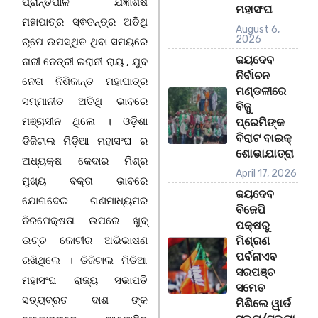
ପ୍ରାନ୍ତପାଳ ଯଜ୍ଞାଶିଷ
ମହାସଂଘ
ମହାପାତ୍ର ସ୍ଵତନ୍ତ୍ର ଅତିଥି
August 6,
2026
ରୂପେ ଉପସ୍ଥିତ ଥିବା ସମୟରେ
ଜୟଦେବ
ନାରୀ ନେତ୍ରୀ ଇରାନୀ ରାୟ , ଯୁବ
ନିର୍ବାଚନ
ନେତା ନିଶିକାନ୍ତ ମହାପାତ୍ର
ମଣ୍ଡଳୀରେ
ସମ୍ମାନୀତ ଅତିଥି ଭାବରେ
ବିଜୁ
ମଞ୍ଚାସୀନ ଥିଲେ । ଓଡ଼ିଶା
ପ୍ରେମିଙ୍କ
ବିରାଟ ବାଇକ୍
ଡିଜିଟାଲ ମିଡ଼ିଆ ମହାସଂଘ ର
ଶୋଭାଯାତ୍ରା
ଅଧ୍ୟକ୍ଷ କେଦାର ମିଶ୍ର
April 17, 2026
ମୁଖ୍ୟ ବକ୍ତା ଭାବରେ
ଜୟଦେବ
ଯୋଗଦେଇ ଗଣମାଧ୍ୟମର
ବିଜେପି
ନିରପେକ୍ଷତା ଉପରେ ଖୁବ୍
ପକ୍ଷରୁ
ଉଚ୍ଚ କୋଟୀର ଅଭିଭାଷଣ
ମିଶ୍ରଣ
ପର୍ବନାଏବ
ରଖିଥିଲେ । ଡିଜିଟାଲ ମିଡିଆ
ସରପଞ୍ଚ
ମହାସଂଘ ରାଜ୍ୟ ସଭାପତି
ସମେତ
ସତ୍ୟବ୍ରତ ଦାଶ ଙ୍କ
ମିଶିଲେ ୱାର୍ଡ