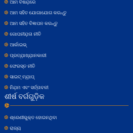
ଆମ ବିଷଯ଼ରେ
ଆମ ସହିତ ଯୋଗାଯୋଗ କରନ୍ତୁ
ଆମ ସହିତ ବିଜ୍ଞାପନ କରନ୍ତୁ
ଗୋପନୀଯ଼ତା ନୀତି
ଆର୍କାଇଭ୍
ପ୍ରତ୍ଯ଼ାଖ୍ଯ଼ାନକାରୀ
ଫେରସ୍ତ ନୀତି
ସାଇଟ୍ ମ୍ଯ଼ାପ୍
ନିଯ଼ମ ଏବଂ ସର୍ତ୍ତାବଳୀ
ଶୀର୍ଷ ବର୍ଗଗୁଡ଼ିକ
ଶ୍ରେଣୀଭୁକ୍ତ ହୋଇନଥିବା
ରାଜ୍ୟ