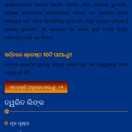
ଆଶ୍ଚର୍ଯ୍ଯ଼ଜନକ ଭାବରେ ଅନେକ ପ୍ରଥମ ସହିତ, ଉତ୍କଳ ବୁଲେଟିନ,
ଓଡ଼ିଶାର ଗଣମାଧ୍ଯ଼ମ ବ୍ଯ଼ବସାଯ଼ରେ କେବଳ ଏକ ଉତ୍ଥାନ ହାସଲ
କରିନଥିଲା ବରଂ ଓଡ଼ିଆ ରିପୋର୍ଟିଂରେ ନୂତନ ନୀତି ମଧ୍ଯ଼ ସ୍ଥାପନ କରିଥିଲା |
ଉତ୍କଳ ବୁଲେଟିନ, ଏହି ସମଯ଼ରେ ଏକ କାଗଜ ନୁହେଁ ତଥାପି ଆର୍ଥିକ
ପରିବର୍ତ୍ତନ ପାଇଁ ଏକ ବିକାଶ |
ସର୍ଚ୍ଚରେ ଶ୍ରେଷ୍ଠ 10ଟି ପାଆନ୍ତୁ!
ଉତ୍କଳ ବୁଲେଟିନ ନ୍ଯ଼ୁଜକୁ ଅନୁକୂଳ କରିବା ପାଇଁ ଏକ ବିଶ୍ୱସନୀଯ଼ ସେବା
ଖୋଜୁଛନ୍ତି କି?
ଏକ ଉକ୍ତି ଅନୁରୋଧ କରନ୍ତୁ
ତ୍ୱରିତ ଲିଙ୍କ
ମୂଳ ପୃଷ୍ଠା