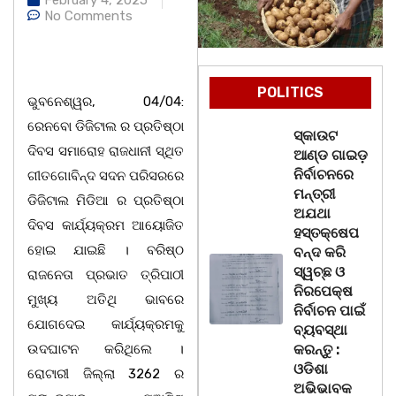
No Comments
POLITICS
ଭୁବନେଶ୍ୱର, 04/04:
ରେନବୋ ଡିଜିଟାଲ ର ପ୍ରତିଷ୍ଠା
ସ୍କାଉଟ
ଦିବସ ସମାରୋହ ରାଜଧାନୀ ସ୍ଥିତ
ଆଣ୍ଡ ଗାଇଡ଼
ନିର୍ବାଚନରେ
ଗୀତଗୋବିନ୍ଦ ସଦନ ପରିସରରେ
ମନ୍ତ୍ରୀ
ଡିଜିଟାଲ ମିଡିଆ ର ପ୍ରତିଷ୍ଠା
ଅଯଥା
ଦିବସ କାର୍ଯ୍ୟକ୍ରମ ଆୟୋଜିତ
ହସ୍ତକ୍ଷେପ
ହୋଇ ଯାଇଛି । ବରିଷ୍ଠ
ବନ୍ଦ କରି
ସ୍ୱଚ୍ଛ ଓ
ରାଜନେତା ପ୍ରଭାତ ତ୍ରିପାଠୀ
ନିରପେକ୍ଷ
ମୁଖ୍ୟ ଅତିଥି ଭାବରେ
ନିର୍ବାଚନ ପାଇଁ
ଯୋଗଦେଇ କାର୍ଯ୍ୟକ୍ରମକୁ
ବ୍ୟବସ୍ଥା
ଉଦଘାଟନ କରିଥିଲେ ।
କରନ୍ତୁ :
ଓଡିଶା
ରୋଟାରୀ ଜିଲ୍ଲା 3262 ର
ଅଭିଭାବକ