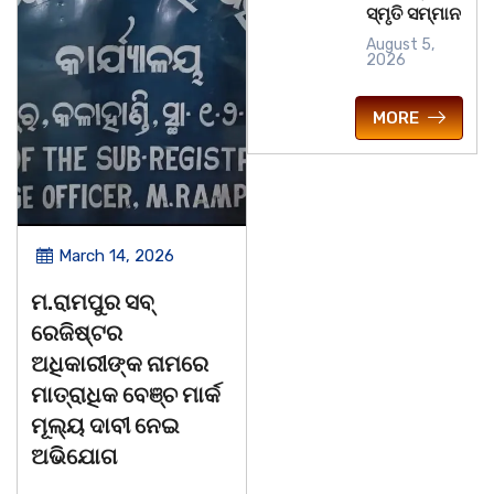
ସ୍ମୃତି ସମ୍ମାନ
August 5,
2026
MORE
March 14, 2026
March 14, 2026
ମ.ରାମପୁର ସବ୍
ଚିତାବାଘ ର ନଖ ଜବତ
ରେଜିଷ୍ଟର
ତିନି ଯୁବକ ଗିରଫ ଓ
ଅଧିକାରୀଙ୍କ ନାମରେ
କୋର୍ଟ ଚାଲାଣ
ମାତ୍ରାଧିକ ବେଞ୍ଚ ମାର୍କ
କଳାହାଣ୍ଡି,୧୪|୩(ପ୍ୟାରିଲାଲ
ମୂଲ୍ୟ ଦାବୀ ନେଇ
ଦୁର୍ଗା ଙ୍କ ରିପୋର୍ଟ):ବେଆଇନ
ଅଭିଯୋଗ
ଭାବେ ବନ୍ୟଜନ୍ତୁ ଙ୍କ ର ଶିକାର