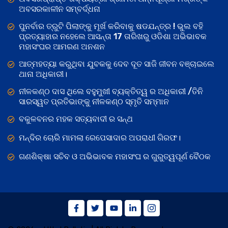
ଅବସରକାଳୀନ ସମ୍ବର୍ଦ୍ଧନା
ପୁନର୍ବାର ତ୍ରୁଟି ପିଲାଙ୍କୁ ମୂର୍ଖ କରିବାକୁ ଷଡଯନ୍ତ୍ର ! ଭୁଲ ବହି
ପ୍ରତ୍ୟାହାର ନହେଲେ ଆସନ୍ତା 17 ତାରିଖରୁ ଓଡିଶା ଅଭିଭାବକ
ମହାସଂଘର ଆମରଣ ଅନଶନ
ଆତ୍ମହତ୍ୟା କରୁଥିବା ଯୁବକକୁ ଦେବ ଦୂତ ସାଜି ଜୀବନ ବଞ୍ଚାଇଲେ
ଥାନା ଅଧିକାରୀ।
ନୀଳକଣ୍ଠ ଦାସ ଥିଲେ ବହୁମୁଖୀ ବ୍ୟକ୍ତିତ୍ୱ ର ଅଧିକାରୀ /ତିନି
ସାରସ୍ୱତ ପ୍ରତିଭାଙ୍କୁ ନୀଳକଣ୍ଠ ସ୍ମୃତି ସମ୍ମାନ
ବକୁଳବନର ମହକ ସତ୍ୟବାଦୀ ର ସନ୍ଥ
ମନ୍ଦିର ଚୋରି ମାମଲା ରେପେସାଦାର ଅପରାଧୀ ଗିରଫ।
ଗଣଶିକ୍ଷା ସଚିବ ଓ ଅଭିଭାବକ ମହାସଂଘ ର ଗୁରୁତ୍ୱପୂର୍ଣ ବୈଠକ