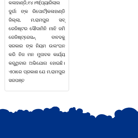
କଳାହାଣ୍ଡି,୧୪।୩(ପ୍ୟାରିଲାଲ
କରି ବ୍ୟବସାୟ ଚାଲୁଥିବା
ୁର୍ଗା ଙ୍କ ରିପୋର୍ଟ)କଳାହାଣ୍ଡି
ସମ୍ପର୍କରେ କୌଣସି ସୂତ୍ରରୁ
ଜିଲ୍ଲା, ମ.ରାମପୁର ସବ୍
ସୂଚନା ପାଇ କଳାହାଣ୍ଡି ଉତ୍ତର
ରେଜିଷ୍ଟର ସୌଦାମିନି ମାଝି ଜମି
ବନଖଣ୍ଡ ଅଧୀନ କେଗାଁ ରେଞ୍ଜର
ରେଜିଷ୍ଟ୍ରେସନ୍ ବାବଦକୁ
ବନ କର୍ମଚାରୀ ମାନେ ଗରଗାବ
ସରକାର ଙ୍କ ନିୟମ ଉଲଂଘନ
ସେକ୍ସନ ଅଧୀନ କାନ୍ଦୁଲଝର
କରି ନିଜ ମନ ମୁତାବକ କାର୍ଯ୍ୟ
କରୁଥିବାର ଅଭିଯୋଗ ହୋଇଛି।
ଏଠାରେ ପ୍ରକାଶ ଯେ ମ.ରାମପୁର
ସରପଞ୍ଚ