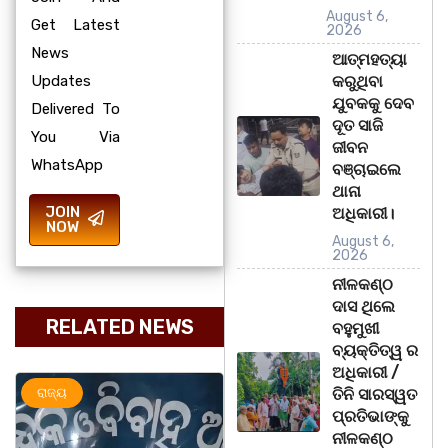
August 6,
Get Latest
2026
News
ଆତ୍ମହତ୍ୟା
Updates
କରୁଥିବା
ଯୁବକକୁ ଦେବ
Delivered To
ଦୂତ ସାଜି
You Via
ଜୀବନ
WhatsApp
ବଞ୍ଚାଇଲେ
ଥାନା
JOIN
ଅଧିକାରୀ।
NOW
August 6,
2026
ନୀଳକଣ୍ଠ
ଦାସ ଥିଲେ
RELATED NEWS
ବହୁମୁଖୀ
ବ୍ୟକ୍ତିତ୍ୱ ର
ଅଧିକାରୀ /
ରାଜ୍ୟ
ଅପରାଧ
ରାଜ୍ୟ
ତିନି ସାରସ୍ୱତ
ପ୍ରତିଭାଙ୍କୁ
ନୀଳକଣ୍ଠ