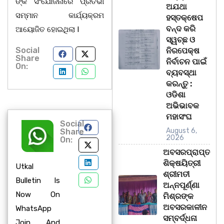
ଙ୍କ ସଂଯୋଜନାରେ ପ୍ରତିଭା
ଅଯଥା
ସମ୍ମାନ କାର୍ଯ୍ୟକ୍ରମ
ହସ୍ତକ୍ଷେପ
ବନ୍ଦ କରି
ଆୟୋଜିତ ହୋଇଥିଲା I
ସ୍ୱଚ୍ଛ ଓ
Social
ନିରପେକ୍ଷ
Share
ନିର୍ବାଚନ ପାଇଁ
On:
ବ୍ୟବସ୍ଥା
କରନ୍ତୁ :
ଓଡିଶା
ଅଭିଭାବକ
ମହାସଂଘ
Social
August 6,
Share
2026
On:
ଅବସରପ୍ରାପ୍ତ
ଶିକ୍ଷୟିତ୍ରୀ
Utkal
ଶ୍ରୀମତୀ
Bulletin Is
ଅନ୍ନପୂର୍ଣ୍ଣା
Now On
ମିଶ୍ରଙ୍କ
ଅବସରକାଳୀନ
WhatsApp
ସମ୍ବର୍ଦ୍ଧନା
Join And