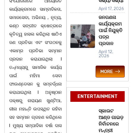
ସଭ୍ୟ/ସଭ୍ୟା
ସଂଯୋଜନାରେ ଆୟୋଜିତ
April 17, 2026
କାର୍ଯ୍ୟକ୍ରମରେ ସାମ୍ବାଦିକତା,
ଜନଗଣନା
ସମାଜସେବା, ଅଭିନୟ , ନୃତ୍ୟ,
କାର୍ଯ୍ୟକ୍ରମ
କଣ୍ଠ ସଙ୍ଗୀତ କ୍ଷେତ୍ରରେ
ପାଇଁ ନିଯୁକ୍ତି
କୃତିତ୍ୱ ହାସଲ କରିଥିଲା ଷାଠିଏ
ପତ୍ର
ଜଣ ପ୍ରତିଭା ଏବଂ ସଂଗଠନକୁ
ପ୍ରଦାନ
ଏକାମ୍ର ପ୍ରତିଭା ସମ୍ମାନ
April 12,
2026
ପ୍ରଦାନ କରାଯାଇଥିଲା I
ତନ୍ମଧ୍ୟରୁ ସାମାଜିକ କାର୍ଯ୍ୟ
MORE
ପାଇଁ ମହିମା ସେବା
ଫାଉଣ୍ଡେସନ କୁ ସମ୍ବର୍ଦ୍ଧନା
କରାଯାଇଥିଲା l ଅନୁଷ୍ଠାନ
ENTERTAINMENT
ପକ୍ଷରୁ ନାରାୟଣ ଖୁଣ୍ଟିଆ,
ରୀନା ମହାନ୍ତି ଉପସ୍ଥିତ ରହିବା
ସ୍କାଉଟ
ସହ ସମ୍ମାନ ଗ୍ରହଣ କରିଥିଲେ
ଆଣ୍ଡ ଗାଇଡ଼
ନିର୍ବାଚନରେ
l ମୁଖ୍ୟ ସମ୍ପାଦିକା ବର୍ଷା ଦାସ
ମନ୍ତ୍ରୀ