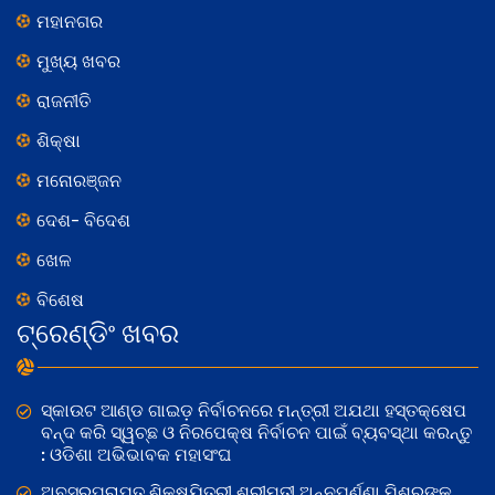
ମହାନଗର
ମୁଖ୍ୟ ଖବର
ରାଜନୀତି
ଶିକ୍ଷା
ମନୋରଞ୍ଜନ
ଦେଶ- ବିଦେଶ
ଖେଳ
ବିଶେଷ
ଟ୍ରେଣ୍ଡିଂ ଖବର
ସ୍କାଉଟ ଆଣ୍ଡ ଗାଇଡ଼ ନିର୍ବାଚନରେ ମନ୍ତ୍ରୀ ଅଯଥା ହସ୍ତକ୍ଷେପ
ବନ୍ଦ କରି ସ୍ୱଚ୍ଛ ଓ ନିରପେକ୍ଷ ନିର୍ବାଚନ ପାଇଁ ବ୍ୟବସ୍ଥା କରନ୍ତୁ
: ଓଡିଶା ଅଭିଭାବକ ମହାସଂଘ
ଅବସରପ୍ରାପ୍ତ ଶିକ୍ଷୟିତ୍ରୀ ଶ୍ରୀମତୀ ଅନ୍ନପୂର୍ଣ୍ଣା ମିଶ୍ରଙ୍କ