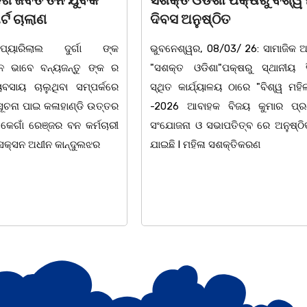
ଶକ୍ତ ଓଡିଶା ପକ୍ଷରୁ ବିଶ୍ୱ ମହିଳା
ଆନ୍ତର୍ଜାତୀୟ ମହିଳ
ିବସ ଅନୁଷ୍ଠିତ
ଉପଲକ୍ଷେ ନାଟକ ‘ଖ
ୁବନେଶ୍ୱର, 08/03/ 26: ସାମାଜିକ ଅନୁଷ୍ଠାନ
ଚିଲିକା: ଆନ୍ତର୍ଜାତୀ
ସଶକ୍ତ ଓଡିଶା"ପକ୍ଷରୁ ସ୍ଥାନୀୟ ସିଆରପି
ଅବସରରେ ବାଲୁଗାଁସ୍ଥ
୍ଥିତ କାର୍ଯ୍ୟାଳୟ ଠାରେ "ବିଶ୍ୱ ମହିଳା ଦିବସ
ନିକେତନ ର ଓଡ଼ିଆ ଅସ
2026 ଆବାହକ ବିଜୟ କୁମାର ପ୍ରଧାନଙ୍କ
ନାଟକ "ଖାଣ୍ଟି ସୁନା"
ଂଯୋଜନା ଓ ସଭାପତିତ୍ବ ରେ ଅନୁଷ୍ଠିତ ହୋଇ
ପ୍ରତିଷ୍ଠାନ, ଖୋର୍ଦ୍ଧା
ାଇଛି l ମହିଳା ସଶକ୍ତିକରଣ
ହୋଇଯାଇଛି। ଡ଼ଃ ପ୍ରଦୀ