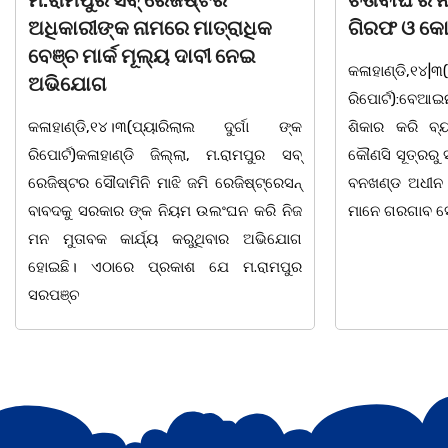
ଚିତାବାଘ ର ନଖ ଜବତ ତିନି ଯୁବକ
ସ
ରାଧିକ
ଗିରଫ ଓ କୋର୍ଟ ଚାଲାଣ
ଦ
ନେଇ
କଳାହାଣ୍ଡି,୧୪|୩(ପ୍ୟାରିଲାଲ ଦୁର୍ଗା ଙ୍କ
ଭ
ରିପୋର୍ଟ):ବେଆଇନ ଭାବେ ବନ୍ୟଜନ୍ତୁ ଙ୍କ ର
"
ୁର୍ଗା ଙ୍କ
ଶିକାର କରି ବ୍ୟବସାୟ ଚାଲୁଥିବା ସମ୍ପର୍କରେ
ସ
ରାମପୁର ସବ୍
କୌଣସି ସୂତ୍ରରୁ ସୂଚନା ପାଇ କଳାହାଣ୍ଡି ଉତ୍ତର
-
ଜିଷ୍ଟ୍ରେସନ୍
ବନଖଣ୍ଡ ଅଧୀନ କେଗାଁ ରେଞ୍ଜର ବନ କର୍ମଚାରୀ
ସ
ନ କରି ନିଜ
ମାନେ ଗରଗାବ ସେକ୍ସନ ଅଧୀନ କାନ୍ଦୁଲଝର
ଯ
ାର ଅଭିଯୋଗ
ମ.ରାମପୁର