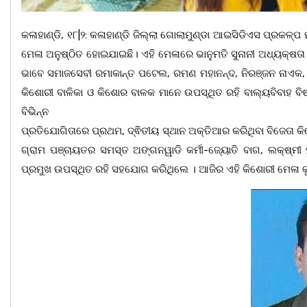
କଳାହାଣ୍ଡି, ୧୮|୨: କଳାହାଣ୍ଡି ଜିଲ୍ଲା ଗୋଲାମୁଣ୍ଡା ଆଇସିଡିଏସ ପ୍ରକଳ
ମେଳା ଅନୁଷ୍ଠିତ ହୋଇଯାଇଛି। ଏହି ମେଳାରେ ଭାନୁମତି ସୁନାନୀ ଅଧ୍ୟକ୍ଷତା କର
ଭାବେ ସମାଜସେବୀ ରମାକାନ୍ତ ପଟେଲ, ରମଣ ମହାନନ୍ଦ, ନିରଞ୍ଜନ ନା
କିଶୋରୀ ବାଳିକା ଓ କିଶୋର ବାଳକ ମାନେ ଉପସ୍ଥିତ ରହି ବାଲ୍ୟବିବାହ ବି
ବିଭିନ୍ନ
ପ୍ରତିଯୋଗିତାରେ ପ୍ରଥମ, ଦ୍ଵିତୀୟ ସ୍ଥାନ ଅକ୍ତିଆର କରିଥିବା ବିଜେତା କ
ଗ୍ରାମ ପଞ୍ଚାୟତର ସମସ୍ତ ଅଙ୍ଗନୱାଡି କର୍ମୀ-ଜ୍ୟୋତି ବାଗ, ଲକ୍ଷ୍ମୀ
ପ୍ରମୁଖ ଉପସ୍ଥିତ ରହି ସହଯୋଗ କରିଥିଲେ । ଆଜିର ଏହି କିଶୋରୀ ମେଳା କୁ ଜ