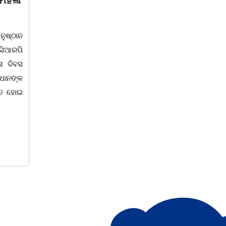
ା ଦିବସ
ବିଶ୍ଵ ମହିଳା ଦିବସକୁ ନେଇ
ାଣ୍ଟି ସୁନା’
ଏସବିଆଇ, ରାମଜୀ ଫାଉଣ୍ଡେସନ
ତରଫରୁ ଜରାୟୁ କର୍କଟ ରୋଗ
ୟ ମହିଳା ଦିବସ ପାଳନ
ସଚେତନତା ଶିବିର
ିତ ମା' ଭଗବତୀ କଳା
୍ମିତା ଉପରେ ଆଧାରିତ
କଳାହାଣ୍ଡି,୮|୩(ପ୍ୟାରିଲାଲ ଦୁର୍ଗା ଙ୍କ ରିପୋର୍ଟ)
 ଗୈ।ରୀ ସାଂସ୍କୃତିକ
ଆଜି ସାରା ବିଶ୍ୱରେ ବିଶ୍ୱ ମହିଳା ଦିବସ ପାଳ
 ଆନୁକୁଲ୍ୟରେ ମଞ୍ଚସ୍ଥ
କରୁଥିବା ବେଳେ କଳାହାଣ୍ଡି ଜ଼ିଲ୍ଲା କେସିଙ୍ଗ
ପ ଭୈମିକ ଙ୍କ
ଠାରେ ଏସବିଆଇ ଓ ରାମଜୀ ଫାଉଣ୍ଡେସ
ତରଫରୁ ବିଶ୍ଵ ମହିଳା ଦିବସ ପାଳନ ଅବସରର
କେସିଙ୍ଗା ଏନ୍ଏସିର ବୋରିଙ୍ଗପଦର