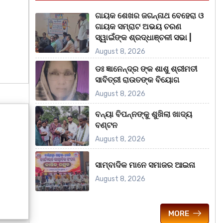
ଗାୟକ ଶେଖର ଜଗନ୍ନାଥ ବେହେରା ଓ
ଗାୟକ ସମ୍ରାଟ ଅଭୟ ଚରଣ
ସ୍ୱାଇଁଙ୍କ ଶ୍ରଦ୍ଧାଞ୍ଚଳୀ ସଭା |
August 8, 2026
ଡଃ ଜ୍ଞାନେନ୍ଦ୍ର ଙ୍କ ଶାଶୁ ଶ୍ରୀମତୀ
ସାବିତ୍ରୀ ରାଉତଙ୍କ ବିୟୋଗ
August 8, 2026
ବନ୍ୟା ବିପନ୍ନଙ୍କୁ ଶୁଖିଲା ଖାଦ୍ୟ
ବଣ୍ଟନ
August 8, 2026
ସାମ୍ବାଦିକ ମାନେ ସମାଜର ଆଇନା
August 8, 2026
MORE