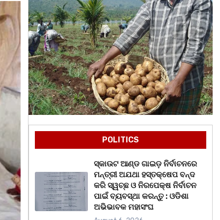
POLITICS
ସ୍କାଉଟ ଆଣ୍ଡ ଗାଇଡ଼ ନିର୍ବାଚନରେ
ମନ୍ତ୍ରୀ ଅଯଥା ହସ୍ତକ୍ଷେପ ବନ୍ଦ
କରି ସ୍ୱଚ୍ଛ ଓ ନିରପେକ୍ଷ ନିର୍ବାଚନ
ପାଇଁ ବ୍ୟବସ୍ଥା କରନ୍ତୁ : ଓଡିଶା
ଅଭିଭାବକ ମହାସଂଘ