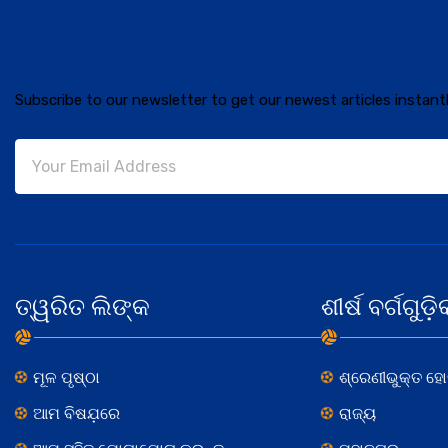
Subscribe to our newsletter to get our newest articles instantl
ତ୍ୱରିତ ଲିଙ୍କ
ଶୀର୍ଷ ବର୍ଗଗୁଡ଼ି
ମୂଳ ପୃଷ୍ଠା
ଶ୍ରେଣୀଭୁକ୍ତ ହ
ଆମ ବିଷଯ଼ରେ
ରାଜ୍ୟ