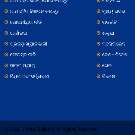
ଆମ ସହିତ ଯୋଗାଯୋଗ କରନ୍ତୁ
ମହାନଗର
ଆମ ସହିତ ବିଜ୍ଞାପନ କରନ୍ତୁ
ମୁଖ୍ୟ ଖବର
ଗୋପନୀଯ଼ତା ନୀତି
ରାଜନୀତି
ଆର୍କାଇଭ୍
ଶିକ୍ଷା
ପ୍ରତ୍ଯ଼ାଖ୍ଯ଼ାନକାରୀ
ମନୋରଞ୍ଜନ
ଫେରସ୍ତ ନୀତି
ଦେଶ- ବିଦେଶ
ସାଇଟ୍ ମ୍ଯ଼ାପ୍
ଖେଳ
ନିଯ଼ମ ଏବଂ ସର୍ତ୍ତାବଳୀ
ବିଶେଷ
© 2026 – Utkal Bulletin | All Rights Reserved.