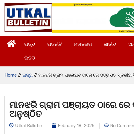
ରାଜ୍ୟ
ରାଜନୀତି
ମହାନଗର
ଜାତୀୟ
ଅନ
ଭିଡିଓ
Home
//
ରାଜ୍ୟ
//
ମାନଝରି ଗ୍ରାମ ପଞ୍ଚାୟତ ଠାରେ ରେ ପଞ୍ଚାୟତ ସ୍ତରୀୟ 
ମାନଝରି ଗ୍ରାମ ପଞ୍ଚାୟତ ଠାରେ ରେ
ଅନୁଷ୍ଠିତ
Utkal Bulletin
February 18, 2025
No Comme