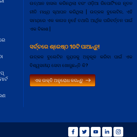
ରୀ
ଉତ୍ଥାନ ହାସଲ କରିନଥିଲା ବରଂ ଓଡ଼ିଆ ରିପୋର୍ଟିଂରେ ନୂତନ
ନୀତି ମଧ୍ଯ଼ ସ୍ଥାପନ କରିଥିଲା | ଉତ୍କଳ ବୁଲେଟିନ, ଏହି
ସମଯ଼ରେ ଏକ କାଗଜ ନୁହେଁ ତଥାପି ଆର୍ଥିକ ପରିବର୍ତ୍ତନ ପାଇଁ
ଏକ ବିକାଶ |
ରେ
ସର୍ଚ୍ଚରେ ଶ୍ରେଷ୍ଠ 10ଟି ପାଆନ୍ତୁ!
ଠା
ଉତ୍କଳ ବୁଲେଟିନ ନ୍ଯ଼ୁଜକୁ ଅନୁକୂଳ କରିବା ପାଇଁ ଏକ
ବିଶ୍ୱସନୀଯ଼ ସେବା ଖୋଜୁଛନ୍ତି କି?
ପ୍
ାର୍ଟ
ଏକ ଉକ୍ତି ଅନୁରୋଧ କରନ୍ତୁ
କରଣ