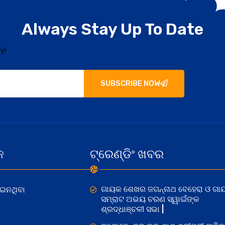
Always Stay Up To Date
y!
SUBSCRIBE NOW
କ
ଟ୍ରେଣ୍ଡିଂ ଖବର
ଗାୟକ ଶେଖର ଜଗନ୍ନାଥ ବେହେରା ଓ ଗା
ୋଇନଥିବା
ସମ୍ରାଟ ଅଭୟ ଚରଣ ସ୍ୱାଇଁଙ୍କ
ଶ୍ରଦ୍ଧାଞ୍ଚଳୀ ସଭା |