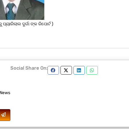
ରୁ ପ୍ୟାରିଲାଲ ଦୁର୍ଗା ଙ୍କ ରିପୋର୍ଟ )
Social Share On:
 News