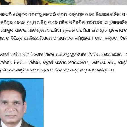
୍ପ ମାନଝରି ସେକ୍ଟର ତରଫରୁ ମାନଝରି ଗ୍ରାମ ପଞ୍ଚାୟତ ଠାରେ କିଶୋରୀ ବାଳିକା ଓ
ିଥିବା ବେଳେ ମୁଖ୍ୟ ଅତିଥି ଭାବେ ମହିଳା ପରିଦର୍ଶିକା ପଦ୍ମାବତୀ ସାହୁ,ସମ୍ମାନି
ଏକ, ଗୋକୁଳ ପଟେଲ,ଖଗେଶ୍ବର ଅଘରିଆ,ରୁକଚନ ଅଘରିଆ ଉପସ୍ଥିତ ଥିଲେ।ପଂ
ଷୟ ର ବିଭିନ୍ନ ପ୍ରତିଯୋଗିତାରେ ଅଂଶଗ୍ରହଣ କରିଥିଲେ । ଗୀତ, ବକ୍ତୃତା, ଡିବ
ିଶୋରୀ ବାଳିକା ଏବଂ କିଶୋର ବାଳକ ମାନଙ୍କୁ ପୁରସ୍କାର ବିତରଣ କରାଯାଇଥିଲା । 
 ହରିଜନ, ନିହରିକା ହରିଜନ, ଚତୁରୀ ପଟେଲ,ବେଲପଟେଲ, ଗୋଲାପୀ ବାଗ, କାନ୍ତ
ିତେନ ତାଣ୍ଡି ମଞ୍ଚ ପରିଚାଳନା କରିବା ସହ ଧନ୍ୟବାଦ୍ ଜ୍ଞାପନ କରିଥିଲେ।