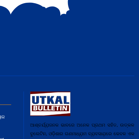
ୟକ
ଆଶ୍ଚର୍ଯ୍ଯ଼ଜନକ ଭାବରେ ଅନେକ ପ୍ରଥମ ସହିତ, ଉତ୍କଳ
ବୁଲେଟିନ, ଓଡ଼ିଶାର ଗଣମାଧ୍ଯ଼ମ ବ୍ଯ଼ବସାଯ଼ରେ କେବଳ ଏକ