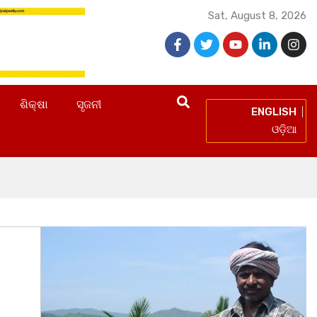
Sat, August 8, 2026
ଶିକ୍ଷା
ସୃଜନୀ
ENGLISH
ଓଡ଼ିଆ