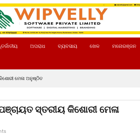
୍ତର୍ଜାତୀୟ
ଅପରାଧ
ବ୍ୟବସାୟ
ଖେଳ
ମନୋରଞ୍ଜନ
କିଶୋରୀ ମେଳା ଅନୁଷ୍ଠିତ
 ପଞ୍ଚାୟତ ସ୍ତରୀୟ କିଶୋରୀ ମେଳା
nts