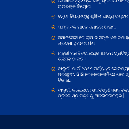
ଡଃ ଜ୍ଞାନେନ୍ଦ୍ର ଙ୍କ ଶାଶୁ ଶ୍ରୀମତୀ ସାବିତ୍
ରାଉତଙ୍କ ବିୟୋଗ
ବନ୍ୟା ବିପନ୍ନଙ୍କୁ ଶୁଖିଲା ଖାଦ୍ୟ ବଣ୍ଟନ
ସାମ୍ବାଦିକ ମାନେ ସମାଜର ଆଇନା
ସମାଜସେବୀ ଗୋଲାପ ଦାସଙ୍କ ଏକାଦଶାହ
ଶ୍ରଦ୍ଧା ସୁମନ ଅର୍ପଣ
ନାଚୁଣୀ ମହାବିଦ୍ୟାଳୟର ୪୬ତମ ପ୍ରତିଷ୍
ଉତ୍ସବ ପାଳିତ ।
ବାଲୁଗାଁ ପାଇଁ ୨୦୫୧ ପର୍ଯ୍ୟନ୍ତ ରୋଡମ୍ୟା
ପ୍ରସ୍ତୁତ, GIS ଟେକନୋଲୋଜିରେ ହେବ ସ୍ମ
ବିକାଶ..
ବାଲୁଗାଁ କଲେଜରେ ଶକ୍ତିଶ୍ରୀ ସଶକ୍ତି
ପ୍ରକୋଷ୍ଠ ପକ୍ଷରୁ ଆଲୋଚନାଚକ୍ର |