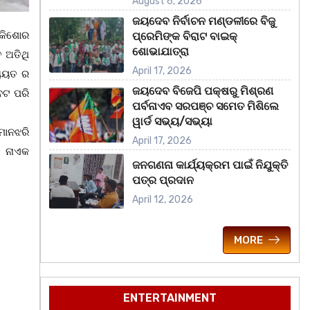
August 6, 2026
ଜୟଦେବ ନିର୍ବାଚନ ମଣ୍ଡଳୀରେ ବିଜୁ
 କିଶୋର
ପ୍ରେମିଙ୍କ ବିରାଟ ବାଇକ୍
ଶୋଭାଯାତ୍ରା
ତ ଅତିଥି
April 17, 2026
ଚାୟତ ର
ଜୟଦେବ ବିଜେପି ପକ୍ଷରୁ ମିଶ୍ରଣ
େଟ ପରି
ପର୍ବନାଏବ ସରପଞ୍ଚ ସମେତ ମିଶିଲେ
ୱାର୍ଡ ସଭ୍ୟ/ସଭ୍ୟା
ମାନଝରି
April 17, 2026
ି ନାଏକ
ଜନଗଣନା କାର୍ଯ୍ୟକ୍ରମ ପାଇଁ ନିଯୁକ୍ତି
ପତ୍ର ପ୍ରଦାନ
April 12, 2026
MORE
ENTERTAINMENT