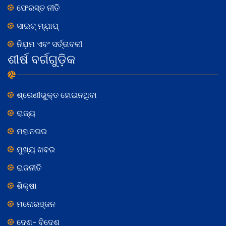
ଫେରସ୍ତ ନୀତି
ସାଇଟ୍ ମ୍ଯ଼ାପ୍
ନିଯ଼ମ ଏବଂ ସର୍ତ୍ତାବଳୀ
ଶୀର୍ଷ ବର୍ଗଗୁଡ଼ିକ
ଶ୍ରେଣୀଭୁକ୍ତ ହୋଇନଥିବା
ରାଜ୍ୟ
ମହାନଗର
ମୁଖ୍ୟ ଖବର
ରାଜନୀତି
ଶିକ୍ଷା
ମନୋରଞ୍ଜନ
ଦେଶ- ବିଦେଶ