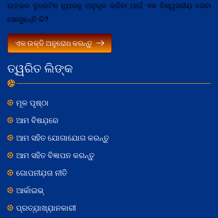
ଉତ୍କଳ ବୁଲେଟିନ ନ୍ଯ଼ୁଜକୁ ଅନୁକୂଳ କରିବା ପାଇଁ ଏକ ବିଶ୍ୱସନୀଯ଼ ସେବା
ଖୋଜୁଛନ୍ତି କି?
ଏକ ଉକ୍ତି ଅନୁରୋଧ କରନ୍ତୁ
ତ୍ୱରିତ ଲିଙ୍କ
ମୂଳ ପୃଷ୍ଠା
ଆମ ବିଷଯ଼ରେ
ଆମ ସହିତ ଯୋଗାଯୋଗ କରନ୍ତୁ
ଆମ ସହିତ ବିଜ୍ଞାପନ କରନ୍ତୁ
ଗୋପନୀଯ଼ତା ନୀତି
ଆର୍କାଇଭ୍
ପ୍ରତ୍ଯ଼ାଖ୍ଯ଼ାନକାରୀ