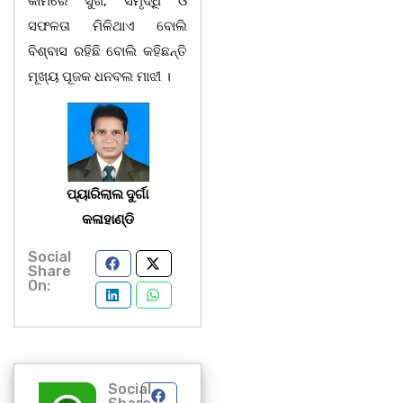
କାମରେ ସୁଖ, ସମୃଦ୍ଧି ଓ
ସଫଳତା ମିଳିଥାଏ ବୋଲି
ବିଶ୍ବାସ ରହିଛି ବୋଲି କହିଛନ୍ତି
ମୂଖ୍ୟ ପୂଜକ ଧନବଲ ମାଝୀ ।
ପ୍ୟାରିଲାଲ ଦୁର୍ଗା
କଳାହାଣ୍ଡି
Social
Share
On:
Social