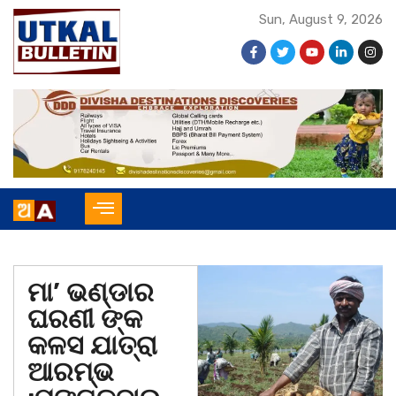
Sun, August 9, 2026
ମା’ ଭଣ୍ଡାର
ଘରଣୀ ଙ୍କ
କଳସ ଯାତ୍ରା
ଆରମ୍ଭ