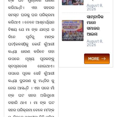
ଙ୍କ ଘଟ ମୁଣ୍ଡରେ ଧାରଣ
August 8,
କରିଥାନ୍ତି। ଏହା ସହରର
2026
ସମସ୍ତ ଘରକୁ ଘର ପରିକ୍ରମା
ସାମ୍ବାଦିକ
କରିଥାଏ । ତେବେ ଆଶ୍ଚର୍ଯ୍ୟର
ମାନେ
ସମାଜର
ବିଷୟ ଯେ ମା ଙ୍କ ଯାତ୍ରା ର
ଆଇନା
ଦିନେ ପୂର୍ବରୁ ମାଙ୍କ
August 8,
ଘଟ(କଳସୀ)କୁ କେଉଁ କୁଁଆରୀ
2026
କନ୍ୟା ଧାରଣ କରିବେ ତାହା
ଉପରେ ମୂଖ୍ୟ ପୂଜକଙ୍କୁ
MORE
ସ୍ବପ୍ନାଦେଶ ହୋଇଥାଏ।
ତାପରେ ପୂଜକ ସେହି କୁଁଆରୀ
କନ୍ୟା ଦୁଇଜଣ କୁ ମନ୍ଦିର କୁ
ନେଇ ଆସନ୍ତି । ଏହା ପରେ ମାଁ
ଙ୍କ ଘଟ ସହର ଅଭିମୁଖେ
ବାହାରି ଥାଏ । ମା ଙ୍କ ଘଟ
ସହର ପରିକ୍ରମା ବେଳେ ମା’ଙ୍କ