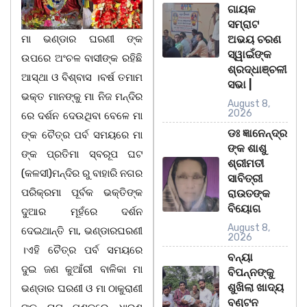
ଗାୟକ
ସମ୍ରାଟ
ମା ଭଣ୍ଡାର ଘରଣୀ ଙ୍କ
ଅଭୟ ଚରଣ
ସ୍ୱାଇଁଙ୍କ
ଉପରେ ଅଂଚଳ ବାସୀଙ୍କ ରହିଛି
ଶ୍ରଦ୍ଧାଞ୍ଚଳୀ
ଆସ୍ଥା ଓ ବିଶ୍ବାସ ।ବର୍ଷ ତମାମ
ସଭା |
ଭକ୍ତ ମାନଙ୍କୁ ମା ନିଜ ମନ୍ଦିର
August 8,
2026
ରେ ଦର୍ଶନ ଦେଉଥିବା ବେଳେ ମା
ଡଃ ଜ୍ଞାନେନ୍ଦ୍ର
ଙ୍କ ଚୈତ୍ର ପର୍ବ ସମୟରେ ମା
ଙ୍କ ଶାଶୁ
ଙ୍କ ପ୍ରତିମା ସ୍ବରୂପ ଘଟ
ଶ୍ରୀମତୀ
(କଳସୀ)ମନ୍ଦିର ରୁ ବାହାରି ନଗର
ସାବିତ୍ରୀ
ପରିକ୍ରମା ପୂର୍ବକ ଭକ୍ତିଙ୍କ
ରାଉତଙ୍କ
ବିୟୋଗ
ଦୁଆର ମୂହଁରେ ଦର୍ଶନ
August 8,
ଦେଇଥାନ୍ତି ମା, ଭଣ୍ଡାରଘରଣୀ
2026
।ଏହି ଚୈତ୍ର ପର୍ବ ସମୟରେ
ବନ୍ୟା
ଦୁଇ ଜଣ କୁଆଁରୀ ବାଳିକା ମା
ବିପନ୍ନଙ୍କୁ
ଶୁଖିଲା ଖାଦ୍ୟ
ଭଣ୍ଡାର ଘରଣୀ ଓ ମା ଠାକୁରାଣୀ
ବଣ୍ଟନ