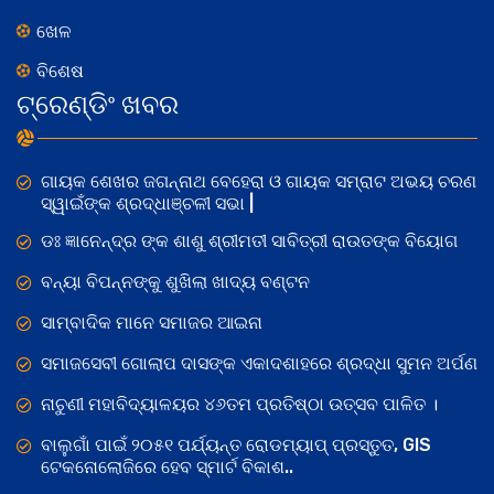
ଖେଳ
ବିଶେଷ
ଟ୍ରେଣ୍ଡିଂ ଖବର
ଗାୟକ ଶେଖର ଜଗନ୍ନାଥ ବେହେରା ଓ ଗାୟକ ସମ୍ରାଟ ଅଭୟ ଚରଣ
ସ୍ୱାଇଁଙ୍କ ଶ୍ରଦ୍ଧାଞ୍ଚଳୀ ସଭା |
ଡଃ ଜ୍ଞାନେନ୍ଦ୍ର ଙ୍କ ଶାଶୁ ଶ୍ରୀମତୀ ସାବିତ୍ରୀ ରାଉତଙ୍କ ବିୟୋଗ
ବନ୍ୟା ବିପନ୍ନଙ୍କୁ ଶୁଖିଲା ଖାଦ୍ୟ ବଣ୍ଟନ
ସାମ୍ବାଦିକ ମାନେ ସମାଜର ଆଇନା
ସମାଜସେବୀ ଗୋଲାପ ଦାସଙ୍କ ଏକାଦଶାହରେ ଶ୍ରଦ୍ଧା ସୁମନ ଅର୍ପଣ
ନାଚୁଣୀ ମହାବିଦ୍ୟାଳୟର ୪୬ତମ ପ୍ରତିଷ୍ଠା ଉତ୍ସବ ପାଳିତ ।
ବାଲୁଗାଁ ପାଇଁ ୨୦୫୧ ପର୍ଯ୍ୟନ୍ତ ରୋଡମ୍ୟାପ୍ ପ୍ରସ୍ତୁତ, GIS
ଟେକନୋଲୋଜିରେ ହେବ ସ୍ମାର୍ଟ ବିକାଶ..