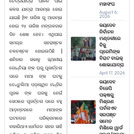
ଚୈତ୍ରଯାତ୍ରା ପାଳନ ପାଇଁ
ମହାସଂଘ
କଳସ ଯାତ୍ରା ଆରମ୍ଭ ହୋଇ
August 6,
2026
ଯାଇଛି |୨୧ ତାରିଖ ରୁ ଆରମ୍ଭ
ଜୟଦେବ
ହୋଇ ୨୪ ତାରିଖ ମଙ୍ଗଳବାର
ନିର୍ବାଚନ
ଦିନ ଶେଷ ହେବ। ଏଥିପାଇ
ମଣ୍ଡଳୀରେ
ସମଗ୍ର ସହରାଞ୍ଚଳ
ବିଜୁ
ଚଳଚଞ୍ଚଳ ହୋଇଉଠିଛି |
ପ୍ରେମିଙ୍କ
ବିରାଟ ବାଇକ୍
ଶନିବାର ସକାଳୁ ସ୍ଥାନୀୟ
ଶୋଭାଯାତ୍ରା
ଗୋନ୍ତିୟା ଙ୍କ ଘରୁ ପୂଜାର୍ଚ୍ଚନା
April 17, 2026
ପରେ ମାଆ ଙ୍କ ଘଟକୁ
ଜୟଦେବ
ତେନ୍ତୁଲିଆ ପଡ଼ାସ୍ଥିତ ମନ୍ଦିର
ବିଜେପି
ପୂଜକ ଙ୍କ ଘରକୁ ନେଇଁ
ପକ୍ଷରୁ
ସେଠାରେ ପୂଜର୍ଚ୍ଚନା ପରେ ବହୁ
ମିଶ୍ରଣ
ପର୍ବନାଏବ
ଆଡ଼ମ୍ବରରେ ମାଆଙ୍କ
ସରପଞ୍ଚ
ଘଟନଗର ପରିକ୍ରମାରେ
ସମେତ
ବାହାରିଥାଏ।ଧର୍ମଗଡ ସହର ସାହି
ମିଶିଲେ ୱାର୍ଡ