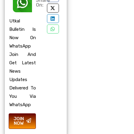
Share
On:
Utkal
Bulletin Is
Now On
WhatsApp
Join And
Get Latest
News
Updates
Delivered To
You Via
WhatsApp
JOIN
NOW