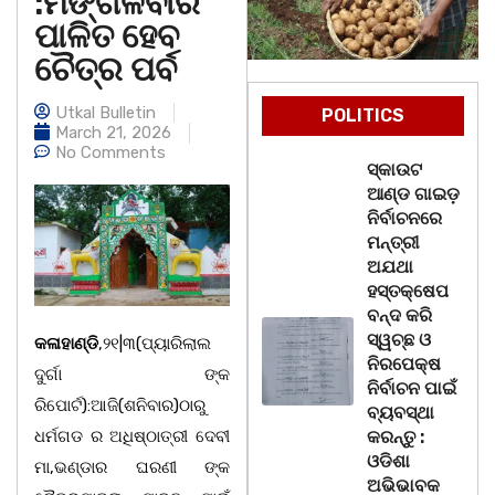
:ମଙ୍ଗଳବାର
ପାଳିତ ହେବ
ଚୈତ୍ର ପର୍ବ
Utkal Bulletin
POLITICS
March 21, 2026
No Comments
ସ୍କାଉଟ
ଆଣ୍ଡ ଗାଇଡ଼
ନିର୍ବାଚନରେ
ମନ୍ତ୍ରୀ
ଅଯଥା
ହସ୍ତକ୍ଷେପ
ବନ୍ଦ କରି
ସ୍ୱଚ୍ଛ ଓ
କଳାହାଣ୍ଡି
,୨୧|୩(ପ୍ୟାରିଲାଲ
ନିରପେକ୍ଷ
ଦୁର୍ଗା ଙ୍କ
ନିର୍ବାଚନ ପାଇଁ
ରିପୋର୍ଟ):ଆଜି(ଶନିବାର)ଠାରୁ
ବ୍ୟବସ୍ଥା
ଧର୍ମଗଡ ର ଅଧିଷ୍ଠାତ୍ରୀ ଦେବୀ
କରନ୍ତୁ :
ଓଡିଶା
ମା,ଭଣ୍ଡାର ଘରଣୀ ଙ୍କ
ଅଭିଭାବକ