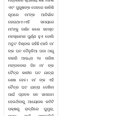
ମନ୍ଦିରରେ ସ୍ଥାନୀୟ କିଛି ମହିଳା
ଏବଂ ପୁରୁଷଙ୍କ ଦେହରେ କାଳିଶି
ରୂପରେ ମା’ଙ୍କ ଆବିର୍ଭାବ
ହୋଇଥାଏ।ଏହି ସମୟରେ
ମା’ଙ୍କୁ ଦର୍ଶନ କଲେ ସମସ୍ତ
ମନସ୍କାମନା ପୁର୍ଣ୍ଣ ହୁଏ ବୋଲି
ଅତୁଟ ବିଶ୍ବାସ ରହିଛି।ଆଜି ମା’
ଙ୍କ ଘଟ ତୈନୁଳିଆ ପଡା ଠାରୁ
ବାହାରି ଆସନ୍ତା ୨୪ ତାରିଖ
ମଙ୍ଗଳବାର ଦିନ ମା’ ଙ୍କ
ଚୈତ୍ର କାଳୀନ ଘଟ ଯାତ୍ରା
ଶେଷ ହେବ। ମା’ ଙ୍କ ଏହି
ଚୈତ୍ର ଘଟ ଯାତ୍ରା ଦେଖ‌ିବା
ପାଇଁ ପ୍ରବଳ ଜନ ସମାଗମ
ହେଉଥ‌ିବାରୁ ଆୟୋଜକ କମିଟି
ପକ୍ଷରୁ ରାତ୍ରିରେ ଘୁମୁରା,