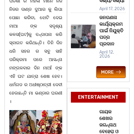
ସଭ୍ୟ/ସଭ୍ୟା
ପଡିଶା ର ମହିଳା ମାନେ ନିଜ
April 17, 2026
ନିଜର ଦାଣ୍ଡ ଦୁଆର କୁ ଲିପା
ଜନଗଣନା
ପୋଛା କରିବା, ଝୋଟି ଦେଇ
କାର୍ଯ୍ୟକ୍ରମ
ମାଆ ଙ୍କ ସଦୃଶ୍ୟ
ପାଇଁ ନିଯୁକ୍ତି
କଳସ(ଘଟ)କୁ ବନ୍ଦାପନା କରି
ପତ୍ର
ସ୍ବାଗତ କରିଥାନ୍ତି। ତିନି ଦିନ
ପ୍ରଦାନ
ଧରି ସହର ର ସବୁ ସାହି
April 12,
2026
ପରିକ୍ରମା ପରେ ଆସନ୍ତା
ମଙ୍ଗଳବାର ଦିନ ମାଆଁ ଙ୍କ
MORE
ଏହି ଘଟ ଯାତ୍ରା ଶେଷ ହେବ।
ଧର୍ମଗଡ ର ଅଧୀଷ୍ଠାତ୍ରୀ ଦେବୀ
ହେଉଛନ୍ତି ମା ଭଣ୍ଡାର ଘରଣୀ
ENTERTAINMENT
।
ଗାୟକ
ଶେଖର
ଜଗନ୍ନାଥ
ବେହେରା ଓ