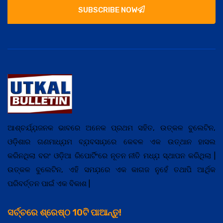
SUBSCRIBE NOW
ଆଶ୍ଚର୍ଯ୍ଯ଼ଜନକ ଭାବରେ ଅନେକ ପ୍ରଥମ ସହିତ, ଉତ୍କଳ ବୁଲେଟିନ,
ଓଡ଼ିଶାର ଗଣମାଧ୍ଯ଼ମ ବ୍ଯ଼ବସାଯ଼ରେ କେବଳ ଏକ ଉତ୍ଥାନ ହାସଲ
କରିନଥିଲା ବରଂ ଓଡ଼ିଆ ରିପୋର୍ଟିଂରେ ନୂତନ ନୀତି ମଧ୍ଯ଼ ସ୍ଥାପନ କରିଥିଲା |
ଉତ୍କଳ ବୁଲେଟିନ, ଏହି ସମଯ଼ରେ ଏକ କାଗଜ ନୁହେଁ ତଥାପି ଆର୍ଥିକ
ପରିବର୍ତ୍ତନ ପାଇଁ ଏକ ବିକାଶ |
ସର୍ଚ୍ଚରେ ଶ୍ରେଷ୍ଠ 10ଟି ପାଆନ୍ତୁ!