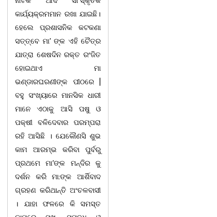
ନାଟକ ଆଦି ସାଂସ୍କୃତିକି
କାର୍ଯ୍ୟକ୍ରମମାନ ରଖା ଯାଇଛି।
ହେଲେ ପ୍ରଶାସନିକ କଟକଣା
ସତ୍ତ୍ବେ ମା’ ଙ୍କ ଏହି ଚୈତ୍ର
ଯାତ୍ରା ଶେଷଦିନ ରକ୍ତ ରଂଜିତ
ହୋଇଥାଏ ମା
ଭଣ୍ଡାରଘରଣୀଙ୍କ ପୀଠରେ |
ବହୁ ସଂଖ୍ୟାରେ ମାନସିକ ଧାରୀ
ମାନେ ଏଠାକୁ ଆସି ପଷୁ ଓ
ପକ୍ଷୀ ବଳିଦେବାର ପରମ୍ପରା
ରହି ଆସିଛି । ଯେକୌଣସି ଶୁଭ
କାମ ଆରମ୍ଭ କରିବା ପୁର୍ବରୁ
ପ୍ରଥମେ ମା’ଙ୍କ ମନ୍ଦିର କୁ
ଦର୍ଶନ କରି ମା:ଙ୍କ ଆର୍ଶିବାଦ
ଗ୍ରହଣ କରିଥାନ୍ତି ଅଂଚଳବାସୀ
। ଯାହା ଫଳରେ କି ସମସ୍ତ