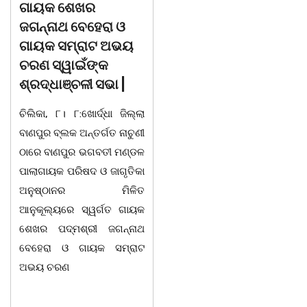
ଡଃ ଜ୍ଞାନେନ୍ଦ୍ର ଙ୍କ
ବନ୍ୟା ବିପନ୍ନଙ୍କୁ
ଶାଶୁ ଶ୍ରୀମତୀ ସାବିତ୍ରୀ
ଶୁଖିଲା ଖାଦ୍ୟ ବଣ୍ଟନ
ରାଉତଙ୍କ ବିୟୋଗ
07/08/26 ବନ୍ୟା ବିପନ୍ନଙ୍କ
ଭୁବନେଶ୍ୱର-୦୭/୦୮/୨୦୨୬:
ଉଦେଶ୍ୟରେ ଦଶରଥପୁର ଯୁବ
ବରିଷ୍ଠ ରାଜନେତା, ସଂସ୍କୃତି
କଂଗ୍ରେସ ପକ୍ଷରୁ ରିଲିଫ
ପୁରୁଷ ଡଃ ଆର୍ଯ୍ୟ କୁମାର
ସାମଗ୍ରୀ ବଣ୍ଟନ କରାଯାଇଥିବା
ଜ୍ଞାନେନ୍ଦ୍ରଙ୍କ ଶାଶୁ ଶ୍ରୀମତୀ
ଦେଖାଯାଇଛି । ବ୍ଲକସ୍ଥ କସପା,
ସାବିତ୍ରୀ ରାଉତ ଆଜି ଅପରାହ୍ନ
ତରପଦା, ମଲିକାପୁର, ନିଜାମପୁର,
୩ ଘ. ସମୟରେ ଭୁବନେଶ୍ୱରର
ଦୁଦୁରାଅଣ୍ଟା, କମାରଡିହ, କୟାଁ
ଏକ ଘରୋଇ ହସ୍ପିଟାଲ୍ରେ ୮୭
ଆଦି ପଞ୍ଚାୟତରେ ପ୍ରାୟ ୧୫
ବର୍ଷ ବୟସରେ ହୃଦ୍ଘାତରେ
ଶହ ପରିବାରକୁ ମୁଡି, ବିସ୍କୁଟ,
ପରଲୋକ ଗମନ କରିଛନ୍ତି ।