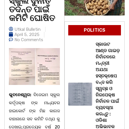
ସ୍କୁଲ ଦୁର୍ନୀତି
ତଦନ୍ତ ପାଇଁ
କମିଟି ଘୋଷିତ
Utkal Bulletin
POLITICS
April 5, 2025
No Comments
ସ୍କାଉଟ
ଆଣ୍ଡ ଗାଇଡ଼
ନିର୍ବାଚନରେ
ମନ୍ତ୍ରୀ
ଅଯଥା
ହସ୍ତକ୍ଷେପ
ବନ୍ଦ କରି
ସ୍ୱଚ୍ଛ ଓ
ଭୁବନେଶ୍ୱର:
ବିଜେଇମ ସ୍କୁଲ
ନିରପେକ୍ଷ
ନିର୍ବାଚନ ପାଇଁ
କର୍ତୃପକ୍ଷ ଙ୍କ ମାନ୍ୟବର
ବ୍ୟବସ୍ଥା
ହାଇକୋର୍ଟ ଙ୍କ ମିଛ କାଗଜ
କରନ୍ତୁ :
ବାହାନାରେ ସବ କମିଟି ତଥ୍ଯ କୁ
ଓଡିଶା
ଅଭିଭାବକ
ଦେଖାଇ,ପ୍ରତ୍ୟେକ ବର୍ଷ 20