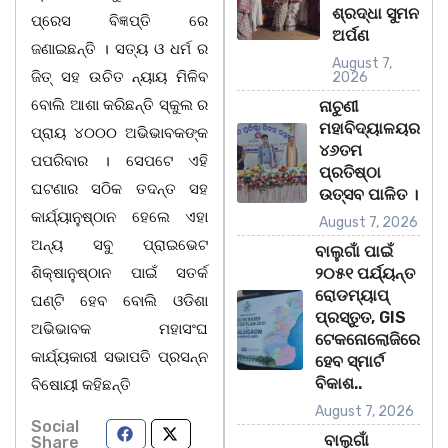
ଶ୍ରଦ୍ଧା ସୁମନ
ପ୍ରେସ ବିଜ୍ଞପ୍ତି ରେ
ଅର୍ପଣ
ଜଣାଇଛନ୍ତି । ସତ୍ୟ ଓ ଧର୍ମ ର
August 7,
ଜିତ୍ ସହ ଉଚିତ ନ୍ୟାୟ ମିଳିବ
2026
ବୋଲି ଆଶା କରିଛନ୍ତି ସ୍କୁଲ ର
ନାଚୁଣୀ
ମହାବିଦ୍ୟାଳୟର
ପ୍ରାୟ ୪୦୦୦ ଅଭିଭାବକଙ୍କ
୪୬ତମ
ପପରିବାର । ସେପଟେ ଏହି
ପ୍ରତିଷ୍ଠା
ଘଟଣାର ସଠିକ ତଦନ୍ତ ସହ
ଉତ୍ସବ ପାଳିତ ।
କାର୍ଯ୍ୟାନୁଷ୍ଠାନ ହେଲେ ଏହା
August 7, 2026
ଅନ୍ୟ ସବୁ ପ୍ରାଇଭେଟ
ବାଲୁଗାଁ ପାଇଁ
ଶିକ୍ଷାନୁଷ୍ଠାନ ପାଇଁ ସତର୍କ
୨୦୫୧ ପର୍ଯ୍ୟନ୍ତ
ରୋଡମ୍ୟାପ୍
ଘଣ୍ଟି ହେବ ବୋଲି ଓଡିଶା
ପ୍ରସ୍ତୁତ, GIS
ଅଭିଭାବକ ମହାସଂଘ
ଟେକନୋଲୋଜିରେ
କାର୍ଯ୍ୟକାରୀ ସଭାପତି ପ୍ରସନ୍ନ
ହେବ ସ୍ମାର୍ଟ
ବିକାଶ..
ବିଷୋୟୀ କହିଛନ୍ତି
August 7, 2026
Social
ବାଲୁଗାଁ
Share