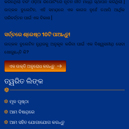
କରିନଥିଲା ବରଂ ଓଡ଼ିଆ ରିପୋର୍ଟିଂରେ ନୂତନ ନୀତି ମଧ୍ଯ଼ ସ୍ଥାପନ କରିଥିଲା |
ଉତ୍କଳ ବୁଲେଟିନ, ଏହି ସମଯ଼ରେ ଏକ କାଗଜ ନୁହେଁ ତଥାପି ଆର୍ଥିକ
ପରିବର୍ତ୍ତନ ପାଇଁ ଏକ ବିକାଶ |
ସର୍ଚ୍ଚରେ ଶ୍ରେଷ୍ଠ 10ଟି ପାଆନ୍ତୁ!
ଉତ୍କଳ ବୁଲେଟିନ ନ୍ଯ଼ୁଜକୁ ଅନୁକୂଳ କରିବା ପାଇଁ ଏକ ବିଶ୍ୱସନୀଯ଼ ସେବା
ଖୋଜୁଛନ୍ତି କି?
ଏକ ଉକ୍ତି ଅନୁରୋଧ କରନ୍ତୁ
ତ୍ୱରିତ ଲିଙ୍କ
ମୂଳ ପୃଷ୍ଠା
ଆମ ବିଷଯ଼ରେ
ଆମ ସହିତ ଯୋଗାଯୋଗ କରନ୍ତୁ