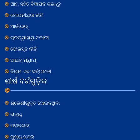
ଆମ ସହିତ ବିଜ୍ଞାପନ କରନ୍ତୁ
ଗୋପନୀଯ଼ତା ନୀତି
ଆର୍କାଇଭ୍
ପ୍ରତ୍ଯ଼ାଖ୍ଯ଼ାନକାରୀ
ଫେରସ୍ତ ନୀତି
ସାଇଟ୍ ମ୍ଯ଼ାପ୍
ନିଯ଼ମ ଏବଂ ସର୍ତ୍ତାବଳୀ
ଶୀର୍ଷ ବର୍ଗଗୁଡ଼ିକ
ଶ୍ରେଣୀଭୁକ୍ତ ହୋଇନଥିବା
ରାଜ୍ୟ
ମହାନଗର
ମୁଖ୍ୟ ଖବର