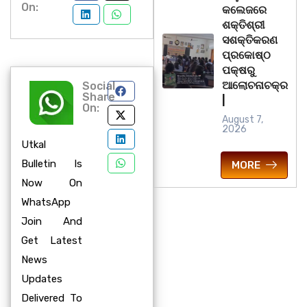
On:
କଲେଜରେ
ଶକ୍ତିଶ୍ରୀ
ସଶକ୍ତିକରଣ
ପ୍ରକୋଷ୍ଠ
ପକ୍ଷରୁ
ଆଲୋଚନାଚକ୍ର
Social
Share
|
On:
August 7,
2026
Utkal
Bulletin Is
MORE
Now On
WhatsApp
Join And
Get Latest
News
Updates
Delivered To