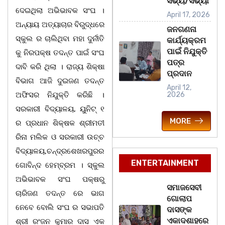
ସଭ୍ୟ/ସଭ୍ୟା
ଦେଇଥିଲା ଅଭିଭାବକ ସଂଘ ।
April 17, 2026
ଅନ୍ୟାୟ ଅତ୍ୟାଚାର ବିରୁଦ୍ଧରେ
ଜନଗଣନା
ସ୍କୁଲ ର ଚାଲିଥିବା ମହା ଦୁର୍ନୀତି
କାର୍ଯ୍ୟକ୍ରମ
ପାଇଁ ନିଯୁକ୍ତି
କୁ ନିରପକ୍ଷ ତଦନ୍ତ ପାଇଁ ସଂଘ
ପତ୍ର
ଦାବି କରି ଥିଲା । ରାଜ୍ୟ ଶିକ୍ଷା
ପ୍ରଦାନ
ବିଭାଗ ଆଜି ଦୁଇଜଣ ତଦନ୍ତ
April 12,
ଅଫିସର ନିଯୁକ୍ତି କରିଛି ।
2026
ସରକାରୀ ବିଦ୍ୟାଳୟ, ୟୁନିଟ୍ ୧
MORE
ର ପ୍ରଧାନ ଶିକ୍ଷକ ଶ୍ରୀମତୀ
ରିନା ମଲିକ ଓ ସରକାରୀ ଉଚ୍ଚ
ବିଦ୍ୟାଳୟ,ଚନ୍ଦ୍ରଶେଖରପୁରର
ENTERTAINMENT
ଗୋବିନ୍ଦ ହେମ୍ବ୍ରମ । ସ୍କୁଲ
ଅଭିଭାବକ ସଂଘ ପକ୍ଷରୁ
ସମାଜସେବୀ
ଚାରିଜଣ ତଦନ୍ତ ରେ ଭାଗ
ଗୋଲାପ
ନେବେ ବୋଲି ସଂଘ ର ସଭାପତି
ଦାସଙ୍କ
ଏକାଦଶାହରେ
ଶ୍ରୀ ରଂଜନ କୁମାର ଦାସ ଏକ