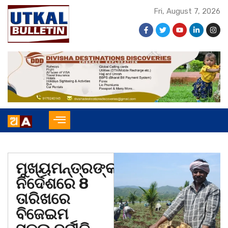
Fri, August 7, 2026
ମୁଖ୍ୟମନ୍ତ୍ରଙ୍କ
ନିର୍ଦେଶରେ 8
ତାରିଖରେ
ବିଜେଇମ