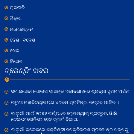
ରାଜନୀତି
ଶିକ୍ଷା
ମନୋରଞ୍ଜନ
ଦେଶ- ବିଦେଶ
ଖେଳ
ବିଶେଷ
ଟ୍ରେଣ୍ଡିଂ ଖବର
ସମାଜସେବୀ ଗୋଲାପ ଦାସଙ୍କ ଏକାଦଶାହରେ ଶ୍ରଦ୍ଧା ସୁମନ ଅର୍ପଣ
ନାଚୁଣୀ ମହାବିଦ୍ୟାଳୟର ୪୬ତମ ପ୍ରତିଷ୍ଠା ଉତ୍ସବ ପାଳିତ ।
ବାଲୁଗାଁ ପାଇଁ ୨୦୫୧ ପର୍ଯ୍ୟନ୍ତ ରୋଡମ୍ୟାପ୍ ପ୍ରସ୍ତୁତ, GIS
ଟେକନୋଲୋଜିରେ ହେବ ସ୍ମାର୍ଟ ବିକାଶ..
ବାଲୁଗାଁ କଲେଜରେ ଶକ୍ତିଶ୍ରୀ ସଶକ୍ତିକରଣ ପ୍ରକୋଷ୍ଠ ପକ୍ଷରୁ