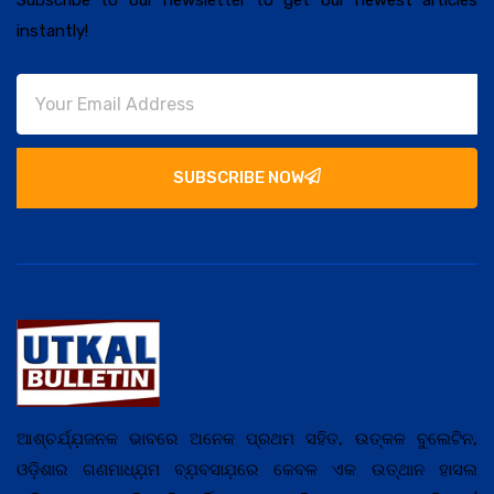
instantly!
SUBSCRIBE NOW
ଆଶ୍ଚର୍ଯ୍ଯ଼ଜନକ ଭାବରେ ଅନେକ ପ୍ରଥମ ସହିତ, ଉତ୍କଳ ବୁଲେଟିନ,
ଓଡ଼ିଶାର ଗଣମାଧ୍ଯ଼ମ ବ୍ଯ଼ବସାଯ଼ରେ କେବଳ ଏକ ଉତ୍ଥାନ ହାସଲ