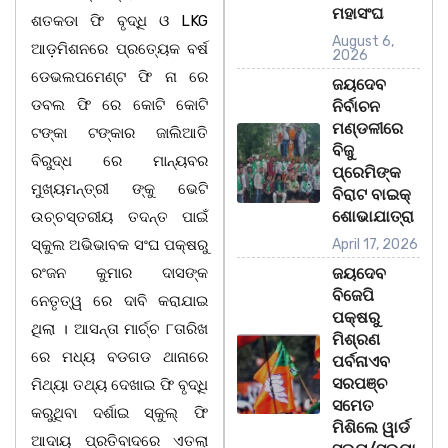
ମହାସଂଘ
ଶତକଡା ଫି ବୃଦ୍ଧି ଓ LKG
August 6,
ଆଡ଼ମିଶନରେ ପ୍ରତ୍ୟେକ ବର୍ଷ
2026
ଡେଭଲପମେଣ୍ଟ ଫି ନା ରେ
ଜୟଦେବ
ଡବଲ ଫି ରେ କୋଟି କୋଟି
ନିର୍ବାଚନ
ମଣ୍ଡଳୀରେ
ଟଙ୍କା ଟଙ୍କାର ଜାଲିଆତି
ବିଜୁ
ବିରୁଦ୍ଧ ରେ ମାନ୍ୟବର
ପ୍ରେମିଙ୍କ
ମୁଖ୍ୟମନ୍ତ୍ରୀ ଙ୍କୁ ଭେଟି
ବିରାଟ ବାଇକ୍
ଶୋଭାଯାତ୍ରା
ଉଚ୍ଚସ୍ତରୀୟ ତଦନ୍ତ ପାଇଁ
ସ୍କୁଲ ଅଭିଭାବକ ସଂଘ ପକ୍ଷରୁ
April 17, 2026
ରଂଜନ କୁମାର ଦାସଙ୍କ
ଜୟଦେବ
ବିଜେପି
ନେତୃତ୍ୱ ରେ ଦାବି କରାଯାଇ
ପକ୍ଷରୁ
ଥିଲା । ଆସନ୍ତା ମାର୍ଚ୍ଚ ୮ତାରିଖ
ମିଶ୍ରଣ
ରେ ମଧ୍ୟ ବଡଗଡ ଥାନାରେ
ପର୍ବନାଏବ
ସରପଞ୍ଚ
ମିଥ୍ୟା ତଥ୍ୟ ଦେଖାଇ ଫି ବୃଦ୍ଧି
ସମେତ
କରୁଥିବା ଦର୍ଶାଇ ସ୍କୁଲ୍ ଫି
ମିଶିଲେ ୱାର୍ଡ
ଆଦାୟ ପ୍ରତିବାଦରେ ଏତଲା