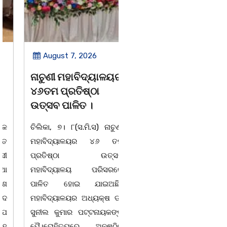
August 7, 2026
August 7, 2026
ନାଚୁଣୀ ମହାବିଦ୍ୟାଳୟର
ବାଲୁଗାଁ ପାଇଁ ୨୦୫୧
୪୬ତମ ପ୍ରତିଷ୍ଠା
ପର୍ଯ୍ୟନ୍ତ ରୋଡମ୍ୟାପ୍
ଉତ୍ସବ ପାଳିତ ।
ପ୍ରସ୍ତୁତ, GIS
ଟେକନୋଲୋଜିରେ ହେବ
ଚିଲିକା, ୭। ୮(ସ.ମି.ସ) ନାଚୁଣୀ
ସ୍ମାର୍ଟ ବିକାଶ..
ମହାବିଦ୍ୟାଳୟର ୪୬ ତମ
ପ୍ରତିଷ୍ଠା ଉତ୍ସବ
ଚିଲିକା, ୭।୮:ବାଲୁଗାଁ ଅଞ୍ଚଳର
ମହାବିଦ୍ୟାଳୟ ପରିସରରେ
ସୁପରିକଳ୍ପିତ ଏବଂ ସ୍ଥାୟୀ
ପାଳିତ ହୋଇ ଯାଇଅଛି।
ବିକାଶ ଦିଗରେ ଆଉ ଏକ
ମହାବିଦ୍ୟାଳୟର ଅଧ୍ୟକ୍ଷ ଡଃ
ଐତିହାସିକ ପଦକ୍ଷେପ
ସୁନୀଲ କୁମାର ପଟ୍ଟନାୟକଙ୍କ
ନିଆଯାଇଛି। ମଙ୍ଗଳବାର
ପୈ।ରୋହିତ୍ୟରେ ଅନୁଷ୍ଠିତ
ଲୋକସେବା ଭବନ ସ୍ଥିତ