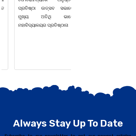
ପ୍ରତିଷ୍ଠା ଉତ୍ସବ ସଭାରେ
କାର୍ଯ୍ୟାଳୟ ପ୍ରକୋଷ୍ଠରେ
ମୁଖ୍ୟ ଅତିଥି ଭାବେ
ବାଲୁଗାଁ ପ୍ଲାନିଂ ଏରିଆ ପାଇଁ
ମହାବିଦ୍ୟାଳୟର ପ୍ରତିଷ୍ଠାତା
GIS/RS ଆଧାରିତ ମାଷ୍ଟର
ପ୍ଲାନ–୨୦୫୧ ର ଉପସ୍ଥାପନାର
ସମୀକ୍ଷା
Always Stay Up To Date
Subscribe to our newsletter to get our newest articles