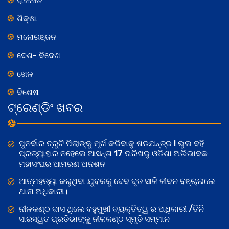
ରାଜନୀତି
ଶିକ୍ଷା
ମନୋରଞ୍ଜନ
ଦେଶ- ବିଦେଶ
ଖେଳ
ବିଶେଷ
ଟ୍ରେଣ୍ଡିଂ ଖବର
ପୁନର୍ବାର ତ୍ରୁଟି ପିଲାଙ୍କୁ ମୂର୍ଖ କରିବାକୁ ଷଡଯନ୍ତ୍ର ! ଭୁଲ ବହି
ପ୍ରତ୍ୟାହାର ନହେଲେ ଆସନ୍ତା 17 ତାରିଖରୁ ଓଡିଶା ଅଭିଭାବକ
ମହାସଂଘର ଆମରଣ ଅନଶନ
ଆତ୍ମହତ୍ୟା କରୁଥିବା ଯୁବକକୁ ଦେବ ଦୂତ ସାଜି ଜୀବନ ବଞ୍ଚାଇଲେ
ଥାନା ଅଧିକାରୀ।
ନୀଳକଣ୍ଠ ଦାସ ଥିଲେ ବହୁମୁଖୀ ବ୍ୟକ୍ତିତ୍ୱ ର ଅଧିକାରୀ /ତିନି
ସାରସ୍ୱତ ପ୍ରତିଭାଙ୍କୁ ନୀଳକଣ୍ଠ ସ୍ମୃତି ସମ୍ମାନ