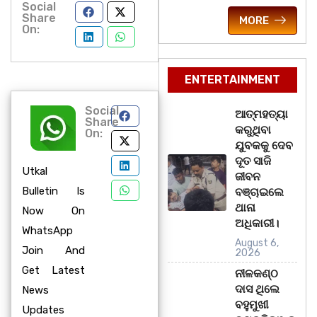
Social
Share
MORE
On:
ENTERTAINMENT
Social
ଆତ୍ମହତ୍ୟା
Share
କରୁଥିବା
On:
ଯୁବକକୁ ଦେବ
ଦୂତ ସାଜି
Utkal
ଜୀବନ
Bulletin Is
ବଞ୍ଚାଇଲେ
ଥାନା
Now On
ଅଧିକାରୀ।
WhatsApp
August 6,
Join And
2026
Get Latest
ନୀଳକଣ୍ଠ
ଦାସ ଥିଲେ
News
ବହୁମୁଖୀ
Updates