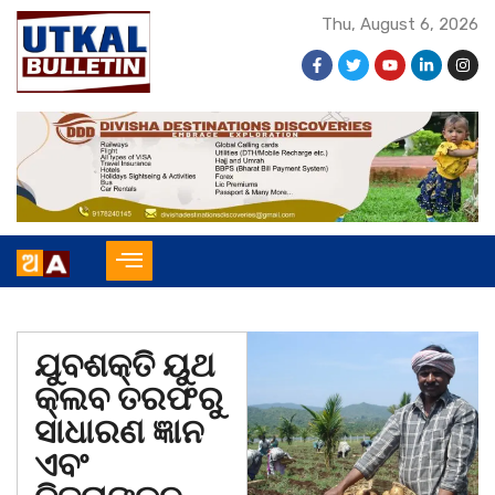
Thu, August 6, 2026
ଯୁବଶକ୍ତି ୟୁଥ
କ୍ଲବ ତରଫରୁ
ସାଧାରଣ ଜ୍ଞାନ
ଏବଂ