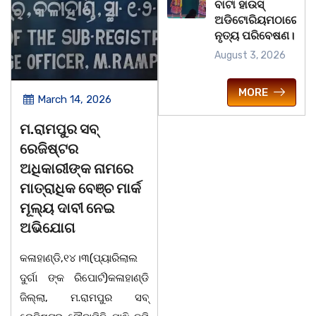
ବାଟା ହାଉସ୍
ଅଡିଟୋରିୟମଠାରେ
ନୃତ୍ୟ ପରିବେଷଣ।
August 3, 2026
MORE
March 14, 2026
March 14, 2026
ମ.ରାମପୁର ସବ୍
ଚିତାବାଘ ର ନଖ ଜବତ
ରେଜିଷ୍ଟର
ତିନି ଯୁବକ ଗିରଫ ଓ
ଅଧିକାରୀଙ୍କ ନାମରେ
କୋର୍ଟ ଚାଲାଣ
ମାତ୍ରାଧିକ ବେଞ୍ଚ ମାର୍କ
କଳାହାଣ୍ଡି,୧୪|୩(ପ୍ୟାରିଲାଲ
ମୂଲ୍ୟ ଦାବୀ ନେଇ
ଦୁର୍ଗା ଙ୍କ ରିପୋର୍ଟ):ବେଆଇନ
ଅଭିଯୋଗ
ଭାବେ ବନ୍ୟଜନ୍ତୁ ଙ୍କ ର ଶିକାର
କଳାହାଣ୍ଡି,୧୪।୩(ପ୍ୟାରିଲାଲ
କରି ବ୍ୟବସାୟ ଚାଲୁଥିବା
ଦୁର୍ଗା ଙ୍କ ରିପୋର୍ଟ)କଳାହାଣ୍ଡି
ସମ୍ପର୍କରେ କୌଣସି ସୂତ୍ରରୁ
ଜିଲ୍ଲା, ମ.ରାମପୁର ସବ୍
ସୂଚନା ପାଇ କଳାହାଣ୍ଡି ଉତ୍ତର