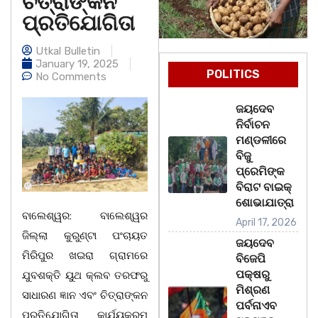
ଚିତ୍ରାଙ୍କନ
ପ୍ରତିଯୋଗିତା
Utkal Bulletin
January 19, 2025
POLITICS
No Comments
ଜୟଦେବ
ନିର୍ବାଚନ
ମଣ୍ଡଳୀରେ
ବିଜୁ
ପ୍ରେମିଙ୍କ
ବିରାଟ ବାଇକ୍
ଶୋଭାଯାତ୍ରା
ବାଲେଶ୍ୱର: ବାଲେଶ୍ୱର
April 17, 2026
ଜିଲ୍ଲା କୁରୁଣ୍ଟା ପଂଚାୟତ
ଜୟଦେବ
ମିରିପୁର ଖଇରା ଗ୍ରାମରେ
ବିଜେପି
ପକ୍ଷରୁ
ଯୁବଶକ୍ତି ୟୁଥ କ୍ଲବ ତରଫରୁ
ମିଶ୍ରଣ
ସାଧାରଣ ଜ୍ଞାନ ଏବଂ ଚିତ୍ରାଙ୍କନ
ପର୍ବନାଏବ
ପ୍ରତିଯୋଗିତା କାର୍ଯ୍ୟକ୍ରମ