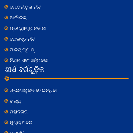
ଗୋପନୀଯ଼ତା ନୀତି
ଆର୍କାଇଭ୍
ପ୍ରତ୍ଯ଼ାଖ୍ଯ଼ାନକାରୀ
ଫେରସ୍ତ ନୀତି
ସାଇଟ୍ ମ୍ଯ଼ାପ୍
ନିଯ଼ମ ଏବଂ ସର୍ତ୍ତାବଳୀ
ଶୀର୍ଷ ବର୍ଗଗୁଡ଼ିକ
ଶ୍ରେଣୀଭୁକ୍ତ ହୋଇନଥିବା
ରାଜ୍ୟ
ମହାନଗର
ମୁଖ୍ୟ ଖବର