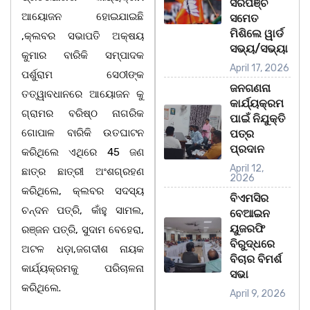
ସରପଞ୍ଚ
ଆୟୋଜନ ହୋଇଯାଇଛି
ସମେତ
ମିଶିଲେ ୱାର୍ଡ
,କ୍ଲବର ସଭାପତି ଅକ୍ଷୟ
ସଭ୍ୟ/ସଭ୍ୟା
କୁମାର ବାରିକି ସମ୍ପାଦକ
April 17, 2026
ପର୍ଶୁରାମ ସେଠୀଙ୍କ
ଜନଗଣନା
ତତ୍ୱାବଧାନରେ ଆୟୋଜନ କୁ
କାର୍ଯ୍ୟକ୍ରମ
ଗ୍ରାମର ବରିଷ୍ଠ ନାଗରିକ
ପାଇଁ ନିଯୁକ୍ତି
ଗୋପାଳ ବାରିକି ଉତଘାଟନ
ପତ୍ର
ପ୍ରଦାନ
କରିଥିଲେ ଏଥିରେ 45 ଜଣ
April 12,
ଛାତ୍ର ଛାତ୍ରୀ ଅଂଶଗ୍ରହଣ
2026
କରିଥିଲେ, କ୍ଲବର ସଦସ୍ୟ
ବିଏମସିର
ଚନ୍ଦନ ପତ୍ରି, କାଁହୁ ସାମଲ,
ବେଆଇନ
ୟୁଜରଫି
ରଞ୍ଜନ ପତ୍ରି, ସୁଦାମ ବେହେରା,
ବିରୁଦ୍ଧରେ
ଅଟଳ ଧଡ଼ା,ଜଗଦୀଶ ନାୟକ
ବିଚାର ବିମର୍ଶ
କାର୍ଯ୍ୟକ୍ରମକୁ ପରିଚାଳନା
ସଭା
କରିଥିଲେ.
April 9, 2026