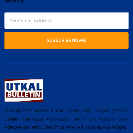
instantly!
SUBSCRIBE NOW
ଆଶ୍ଚର୍ଯ୍ଯ଼ଜନକ ଭାବରେ ଅନେକ ପ୍ରଥମ ସହିତ, ଉତ୍କଳ ବୁଲେଟିନ,
ଓଡ଼ିଶାର ଗଣମାଧ୍ଯ଼ମ ବ୍ଯ଼ବସାଯ଼ରେ କେବଳ ଏକ ଉତ୍ଥାନ ହାସଲ
କରିନଥିଲା ବରଂ ଓଡ଼ିଆ ରିପୋର୍ଟିଂରେ ନୂତନ ନୀତି ମଧ୍ଯ଼ ସ୍ଥାପନ କରିଥିଲା |