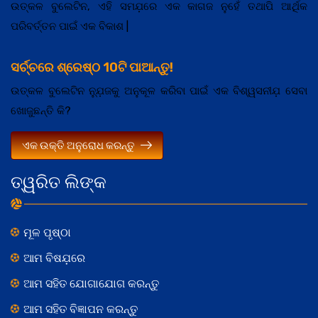
ଉତ୍କଳ ବୁଲେଟିନ, ଏହି ସମଯ଼ରେ ଏକ କାଗଜ ନୁହେଁ ତଥାପି ଆର୍ଥିକ
ପରିବର୍ତ୍ତନ ପାଇଁ ଏକ ବିକାଶ |
ସର୍ଚ୍ଚରେ ଶ୍ରେଷ୍ଠ 10ଟି ପାଆନ୍ତୁ!
ଉତ୍କଳ ବୁଲେଟିନ ନ୍ଯ଼ୁଜକୁ ଅନୁକୂଳ କରିବା ପାଇଁ ଏକ ବିଶ୍ୱସନୀଯ଼ ସେବା
ଖୋଜୁଛନ୍ତି କି?
ଏକ ଉକ୍ତି ଅନୁରୋଧ କରନ୍ତୁ
ତ୍ୱରିତ ଲିଙ୍କ
ମୂଳ ପୃଷ୍ଠା
ଆମ ବିଷଯ଼ରେ
ଆମ ସହିତ ଯୋଗାଯୋଗ କରନ୍ତୁ
ଆମ ସହିତ ବିଜ୍ଞାପନ କରନ୍ତୁ