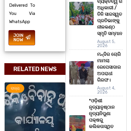
ବ୍ୟକ୍ତିତ୍ୱ ର
Delivered To
ଅଧିକାରୀ /
You Via
ତିନି ସାରସ୍ୱତ
ପ୍ରତିଭାଙ୍କୁ
WhatsApp
ନୀଳକଣ୍ଠ
ସ୍ମୃତି ସମ୍ମାନ
JOIN
NOW
August 5,
2026
ମନ୍ଦିର ଚୋରି
ମାମଲା
ରେପେସାଦାର
RELATED NEWS
ଅପରାଧୀ
ଗିରଫ।
August 4,
ରାଜ୍ୟ
ଅପରାଧ
ରାଜ୍ୟ
2026
*ଓଡ଼ିଶୀ
ନୃତ୍ୟାନୁଷ୍ଠାନ
ନୃତ୍ୟନିପୁଣା
ପକ୍ଷରୁ
କଲିକତାସ୍ଥିତ