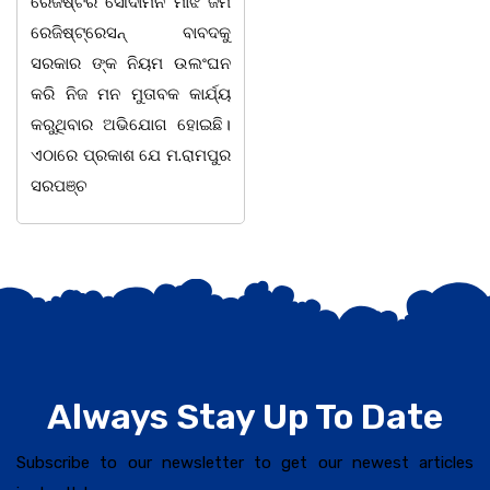
ରେଜିଷ୍ଟର ସୌଦାମିନି ମାଝି ଜମି
ବନଖଣ୍ଡ ଅଧୀନ କେଗାଁ ରେଞ୍ଜର
ରେଜିଷ୍ଟ୍ରେସନ୍ ବାବଦକୁ
ବନ କର୍ମଚାରୀ ମାନେ ଗରଗାବ
ସରକାର ଙ୍କ ନିୟମ ଉଲଂଘନ
ସେକ୍ସନ ଅଧୀନ କାନ୍ଦୁଲଝର
କରି ନିଜ ମନ ମୁତାବକ କାର୍ଯ୍ୟ
କରୁଥିବାର ଅଭିଯୋଗ ହୋଇଛି।
ଏଠାରେ ପ୍ରକାଶ ଯେ ମ.ରାମପୁର
ସରପଞ୍ଚ
Always Stay Up To Date
Subscribe to our newsletter to get our newest articles