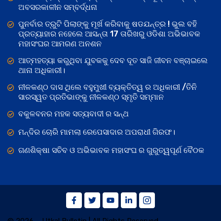
ଅବସରକାଳୀନ ସମ୍ବର୍ଦ୍ଧନା
ପୁନର୍ବାର ତ୍ରୁଟି ପିଲାଙ୍କୁ ମୂର୍ଖ କରିବାକୁ ଷଡଯନ୍ତ୍ର ! ଭୁଲ ବହି
ପ୍ରତ୍ୟାହାର ନହେଲେ ଆସନ୍ତା 17 ତାରିଖରୁ ଓଡିଶା ଅଭିଭାବକ
ମହାସଂଘର ଆମରଣ ଅନଶନ
ଆତ୍ମହତ୍ୟା କରୁଥିବା ଯୁବକକୁ ଦେବ ଦୂତ ସାଜି ଜୀବନ ବଞ୍ଚାଇଲେ
ଥାନା ଅଧିକାରୀ।
ନୀଳକଣ୍ଠ ଦାସ ଥିଲେ ବହୁମୁଖୀ ବ୍ୟକ୍ତିତ୍ୱ ର ଅଧିକାରୀ /ତିନି
ସାରସ୍ୱତ ପ୍ରତିଭାଙ୍କୁ ନୀଳକଣ୍ଠ ସ୍ମୃତି ସମ୍ମାନ
ବକୁଳବନର ମହକ ସତ୍ୟବାଦୀ ର ସନ୍ଥ
ମନ୍ଦିର ଚୋରି ମାମଲା ରେପେସାଦାର ଅପରାଧୀ ଗିରଫ।
ଗଣଶିକ୍ଷା ସଚିବ ଓ ଅଭିଭାବକ ମହାସଂଘ ର ଗୁରୁତ୍ୱପୂର୍ଣ ବୈଠକ
© 2026 – Utkal Bulletin | All Rights Reserved.