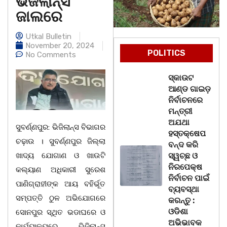
ଭିଜିଲାନ୍ସ
ଜାଲରେ
Utkal Bulletin
November 20, 2024
POLITICS
No Comments
ସ୍କାଉଟ
ଆଣ୍ଡ ଗାଇଡ଼
ନିର୍ବାଚନରେ
ମନ୍ତ୍ରୀ
ଅଯଥା
ସୁବର୍ଣ୍ଣପୁର: ଭିଜିଲାନ୍ସ ବିଭାଗର
ହସ୍ତକ୍ଷେପ
ଚଢ଼ାଉ । ସୁବର୍ଣ୍ଣପୁର ଜିଲ୍ଲା
ବନ୍ଦ କରି
ଖାଦ୍ୟ ଯୋଗାଣ ଓ ଖାଉଟି
ସ୍ୱଚ୍ଛ ଓ
ନିରପେକ୍ଷ
କଲ୍ୟାଣ ଅଧିକାରୀ ସୁରେଶ
ନିର୍ବାଚନ ପାଇଁ
ପାଣିଗ୍ରାହୀଙ୍କ ଆୟ ବହିର୍ଭୂତ
ବ୍ୟବସ୍ଥା
ସମ୍ପତ୍ତି ଠୁଳ ଅଭିଯୋଗରେ
କରନ୍ତୁ :
ଓଡିଶା
ସୋନପୁର ସ୍ଥିତ ଭଡାଘରେ ଓ
ଅଭିଭାବକ
କାର୍ଯ୍ୟାଳୟରେ ଭିଜିଲାନ୍ସ