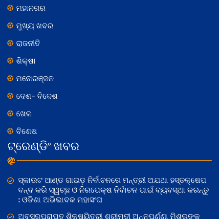
ମହାନଗର
ମୁଖ୍ୟ ଖବର
ରାଜନୀତି
ଶିକ୍ଷା
ମନୋରଞ୍ଜନ
ଦେଶ- ବିଦେଶ
ଖେଳ
ବିଶେଷ
ଟ୍ରେଣ୍ଡିଂ ଖବର
ସ୍କାଉଟ ଆଣ୍ଡ ଗାଇଡ଼ ନିର୍ବାଚନରେ ମନ୍ତ୍ରୀ ଅଯଥା ହସ୍ତକ୍ଷେପ
ବନ୍ଦ କରି ସ୍ୱଚ୍ଛ ଓ ନିରପେକ୍ଷ ନିର୍ବାଚନ ପାଇଁ ବ୍ୟବସ୍ଥା କରନ୍ତୁ
: ଓଡିଶା ଅଭିଭାବକ ମହାସଂଘ
ଅବସରପ୍ରାପ୍ତ ଶିକ୍ଷୟିତ୍ରୀ ଶ୍ରୀମତୀ ଅନ୍ନପୂର୍ଣ୍ଣା ମିଶ୍ରଙ୍କ