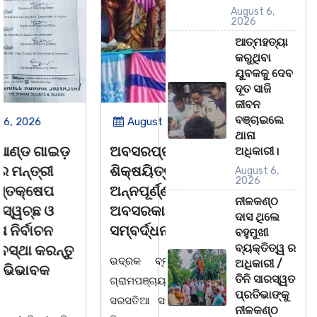
August 6,
2026
ଆତ୍ମହତ୍ୟା
କରୁଥିବା
ଯୁବକକୁ ଦେବ
ଦୂତ ସାଜି
ଜୀବନ
ବଞ୍ଚାଇଲେ
August 6, 2026
August 6, 2026
ଥାନା
ଅବସରପ୍ରାପ୍ତ
ପୁନର୍ବାର ତ୍ରୁଟି ପିଲାଙ୍କୁ
ଅଧିକାରୀ।
ଶିକ୍ଷୟିତ୍ରୀ ଶ୍ରୀମତୀ
ମୂର୍ଖ କରିବାକୁ
August 6,
2026
ଅନ୍ନପୂର୍ଣ୍ଣା ମିଶ୍ରଙ୍କ
ଷଡଯନ୍ତ୍ର ! ଭୁଲ ବହି
ନୀଳକଣ୍ଠ
ଅବସରକାଳୀନ
ପ୍ରତ୍ୟାହାର ନହେଲେ
ଦାସ ଥିଲେ
ସମ୍ବର୍ଦ୍ଧନା
ଆସନ୍ତା 17 ତାରିଖରୁ
ବହୁମୁଖୀ
ବ୍ୟକ୍ତିତ୍ୱ ର
ଓଡିଶା ଅଭିଭାବକ
ଭଦ୍ରକ ବ୍ଲକ ଜଗଦଳପୁର
ଅଧିକାରୀ /
ମହାସଂଘର ଆମରଣ
ତିନି ସାରସ୍ୱତ
ଗ୍ରାମପଞ୍ଚାୟତ ଅନ୍ତର୍ଗତ
ଅନଶନ
ପ୍ରତିଭାଙ୍କୁ
ସରସତିଆ ସରକାରୀ ପ୍ରାଥମିକ
ନୀଳକଣ୍ଠ