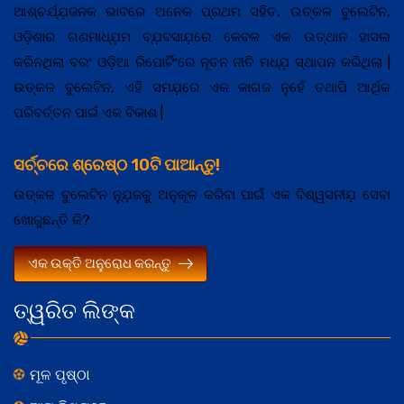
ଆଶ୍ଚର୍ଯ୍ଯ଼ଜନକ ଭାବରେ ଅନେକ ପ୍ରଥମ ସହିତ, ଉତ୍କଳ ବୁଲେଟିନ,
ଓଡ଼ିଶାର ଗଣମାଧ୍ଯ଼ମ ବ୍ଯ଼ବସାଯ଼ରେ କେବଳ ଏକ ଉତ୍ଥାନ ହାସଲ
କରିନଥିଲା ବରଂ ଓଡ଼ିଆ ରିପୋର୍ଟିଂରେ ନୂତନ ନୀତି ମଧ୍ଯ଼ ସ୍ଥାପନ କରିଥିଲା |
ଉତ୍କଳ ବୁଲେଟିନ, ଏହି ସମଯ଼ରେ ଏକ କାଗଜ ନୁହେଁ ତଥାପି ଆର୍ଥିକ
ପରିବର୍ତ୍ତନ ପାଇଁ ଏକ ବିକାଶ |
ସର୍ଚ୍ଚରେ ଶ୍ରେଷ୍ଠ 10ଟି ପାଆନ୍ତୁ!
ଉତ୍କଳ ବୁଲେଟିନ ନ୍ଯ଼ୁଜକୁ ଅନୁକୂଳ କରିବା ପାଇଁ ଏକ ବିଶ୍ୱସନୀଯ଼ ସେବା
ଖୋଜୁଛନ୍ତି କି?
ଏକ ଉକ୍ତି ଅନୁରୋଧ କରନ୍ତୁ
ତ୍ୱରିତ ଲିଙ୍କ
ମୂଳ ପୃଷ୍ଠା