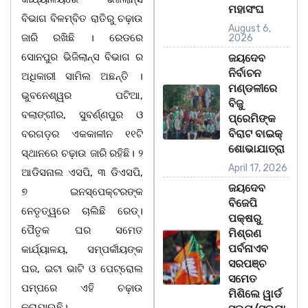
ମହାସଂଘ
ବିଭାଗ ବିଳମ୍ବିତ ରାତିରୁ ଚଢ଼ାଉ
August 6,
ଜାରି ରଖିଛି । ରେଡରେ
2026
ସୋନପୁର ଭିଜିଲାନ୍ସ ବିଭାଗ ର
ଜୟଦେବ
ନିର୍ବାଚନ
ଅଧିକାରୀ ସାମିଲ ଅଛନ୍ତି ।
ମଣ୍ଡଳୀରେ
ଭୁବନେଶ୍ୱର ପଟିଆ,
ବିଜୁ
ବଲାଙ୍ଗୀର, ସୁବର୍ଣ୍ଣପୁର ଓ
ପ୍ରେମିଙ୍କ
ବିରାଟ ବାଇକ୍
ବରଗଡ଼ର ଏକକାଳୀନ ୧୧ଟି
ଶୋଭାଯାତ୍ରା
ସ୍ଥାନରେ ଚଢ଼ାଉ ଜାରି ରହିଛି। ୨
April 17, 2026
ଆଡିସନାଲ ଏସପି, ୩ ଡିଏସପି,
ଜୟଦେବ
୭ ଇନସ୍ପେକ୍ଟରଙ୍କ
ବିଜେପି
ନେତୃତ୍ୱରେ ଚାଲିଛି ରେଡ୍।
ପକ୍ଷରୁ
ପୈତୃକ ଘର ସମେତ
ମିଶ୍ରଣ
ପର୍ବନାଏବ
କାର୍ଯ୍ୟାଳୟ, ସମ୍ପର୍କୀୟଙ୍କ
ସରପଞ୍ଚ
ଘର, ଇଟା ଭାଟି ଓ ପେଟ୍ରୋଲ
ସମେତ
ପମ୍ପରେ ଏହି ଚଢ଼ାଉ
ମିଶିଲେ ୱାର୍ଡ
କରାଯାଉଛି।