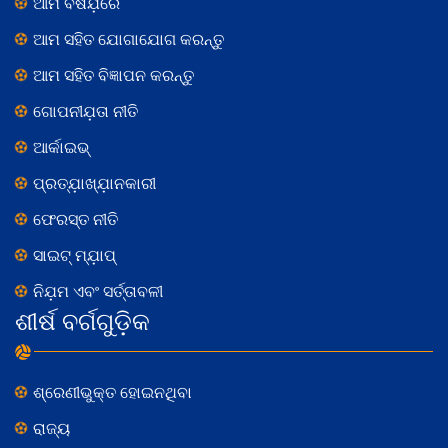
ଆମ ବିଷଯ଼ରେ
ଆମ ସହିତ ଯୋଗାଯୋଗ କରନ୍ତୁ
ଆମ ସହିତ ବିଜ୍ଞାପନ କରନ୍ତୁ
ଗୋପନୀଯ଼ତା ନୀତି
ଆର୍କାଇଭ୍
ପ୍ରତ୍ଯ଼ାଖ୍ଯ଼ାନକାରୀ
ଫେରସ୍ତ ନୀତି
ସାଇଟ୍ ମ୍ଯ଼ାପ୍
ନିଯ଼ମ ଏବଂ ସର୍ତ୍ତାବଳୀ
ଶୀର୍ଷ ବର୍ଗଗୁଡ଼ିକ
ଶ୍ରେଣୀଭୁକ୍ତ ହୋଇନଥିବା
ରାଜ୍ୟ