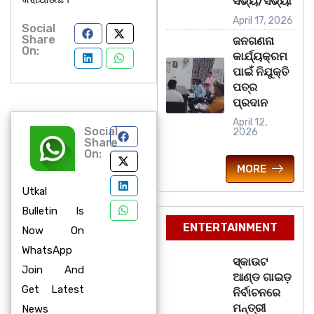
ସଭ୍ୟ/ସଭ୍ୟା
April 17, 2026
Social
Share
ଜନଗଣନା
On:
କାର୍ଯ୍ୟକ୍ରମ
ପାଇଁ ନିଯୁକ୍ତି
ପତ୍ର
ପ୍ରଦାନ
April 12,
Social
2026
Share
On:
MORE
Utkal
Bulletin Is
ENTERTAINMENT
Now On
WhatsApp
ସ୍କାଉଟ
Join And
ଆଣ୍ଡ ଗାଇଡ଼
Get Latest
ନିର୍ବାଚନରେ
ମନ୍ତ୍ରୀ
News