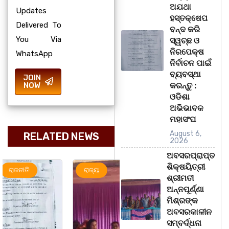
ଅଯଥା
Updates
ହସ୍ତକ୍ଷେପ
Delivered To
ବନ୍ଦ କରି
You Via
ସ୍ୱଚ୍ଛ ଓ
ନିରପେକ୍ଷ
WhatsApp
ନିର୍ବାଚନ ପାଇଁ
ବ୍ୟବସ୍ଥା
JOIN
NOW
କରନ୍ତୁ :
ଓଡିଶା
ଅଭିଭାବକ
ମହାସଂଘ
August 6,
RELATED NEWS
2026
ଅବସରପ୍ରାପ୍ତ
ଶିକ୍ଷୟିତ୍ରୀ
ରାଜ୍ୟ
ମହାନଗର
ରାଜ୍ୟ
ଶ୍ରୀମତୀ
ଅନ୍ନପୂର୍ଣ୍ଣା
ମିଶ୍ରଙ୍କ
ଅବସରକାଳୀନ
ସମ୍ବର୍ଦ୍ଧନା