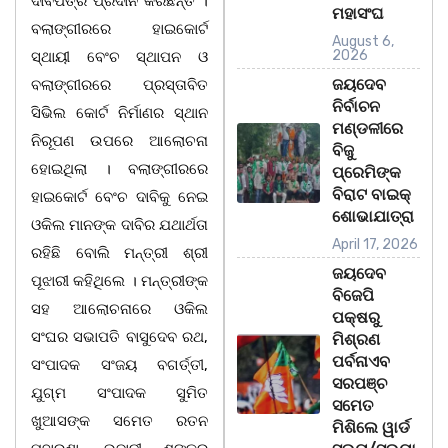
ଦାବିପତ୍ର ପ୍ରଦାନ କରିଛନ୍ତି ।
ମହାସଂଘ
ବଲାଙ୍ଗୀରରେ ହାଇକୋର୍ଟ
August 6,
2026
ସ୍ଥାୟୀ ବେଂଚ ସ୍ଥାପନ ଓ
ଜୟଦେବ
ବଲାଙ୍ଗୀରରେ ପ୍ରସ୍ତାବିତ
ନିର୍ବାଚନ
ସିଭିଲ କୋର୍ଟ ନିର୍ମାଣର ସ୍ଥାନ
ମଣ୍ଡଳୀରେ
ନିରୂପଣ ଉପରେ ଆଲୋଚନା
ବିଜୁ
ହୋଇଥିଲା । ବଲାଙ୍ଗୀରରେ
ପ୍ରେମିଙ୍କ
ବିରାଟ ବାଇକ୍
ହାଇକୋର୍ଟ ବେଂଚ ଦାବିକୁ ନେଇ
ଶୋଭାଯାତ୍ରା
ଓକିଲ ମାନଙ୍କ ଦାବିର ଯଥାର୍ଥତା
April 17, 2026
ରହିଛି ବୋଲି ମନ୍ତ୍ରୀ ଶ୍ରୀ
ଜୟଦେବ
ପୂଝାରୀ କହିଥିଲେ । ମନ୍ତ୍ରୀଙ୍କ
ବିଜେପି
ସହ ଆଲୋଚନାରେ ଓକିଲ
ପକ୍ଷରୁ
ସଂଘର ସଭାପତି ବାସୁଦେବ ରଥ,
ମିଶ୍ରଣ
ପର୍ବନାଏବ
ସଂପାଦକ ସଂଜୟ ବଗର୍ତ୍ତୀ,
ସରପଞ୍ଚ
ଯୁଗ୍ମ ସଂପାଦକ ସୁମିତ
ସମେତ
ଖୁଆସଙ୍କ ସମେତ ରତନ
ମିଶିଲେ ୱାର୍ଡ