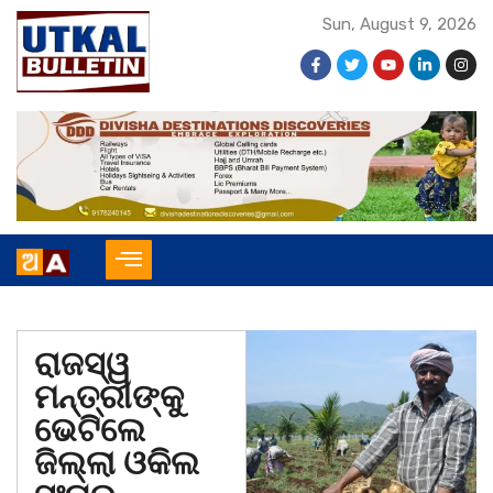
Sun, August 9, 2026
ରାଜସ୍ୱ
ମନ୍ତ୍ରୀଙ୍କୁ
ଭେଟିଲେ
ଜିଲ୍ଲା ଓକିଲ