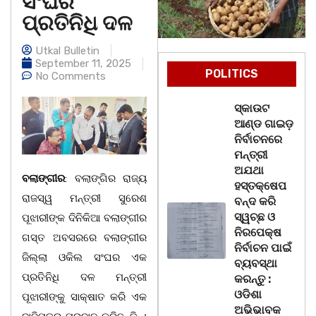
ସଂଘର
ପ୍ରତିନିଧି ଦଳ
Utkal Bulletin
September 11, 2025
POLITICS
No Comments
ସ୍କାଉଟ
ଆଣ୍ଡ ଗାଇଡ଼
ନିର୍ବାଚନରେ
ମନ୍ତ୍ରୀ
ଅଯଥା
ବଲାଙ୍ଗୀର
: ବଲାଙ୍ଗିର ରାଜ୍ୟ
ହସ୍ତକ୍ଷେପ
ରାଜସ୍ୱ ମନ୍ତ୍ରୀ ସୁରେଶ
ବନ୍ଦ କରି
ସ୍ୱଚ୍ଛ ଓ
ପୂଝାରୀଙ୍କ ଦିନିକିଆ ବଲାଙ୍ଗୀର
ନିରପେକ୍ଷ
ଗସ୍ତ ଅବସରରେ ବଲାଙ୍ଗୀର
ନିର୍ବାଚନ ପାଇଁ
ଜିଲ୍ଲା ଓକିଲ ସଂଘର ଏକ
ବ୍ୟବସ୍ଥା
ପ୍ରତିନିଧି ଦଳ ମନ୍ତ୍ରୀ
କରନ୍ତୁ :
ଓଡିଶା
ପୂଝାରୀଙ୍କୁ ସାକ୍ଷାତ କରି ଏକ
ଅଭିଭାବକ