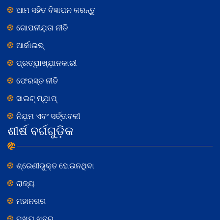
ଆମ ସହିତ ବିଜ୍ଞାପନ କରନ୍ତୁ
ଗୋପନୀଯ଼ତା ନୀତି
ଆର୍କାଇଭ୍
ପ୍ରତ୍ଯ଼ାଖ୍ଯ଼ାନକାରୀ
ଫେରସ୍ତ ନୀତି
ସାଇଟ୍ ମ୍ଯ଼ାପ୍
ନିଯ଼ମ ଏବଂ ସର୍ତ୍ତାବଳୀ
ଶୀର୍ଷ ବର୍ଗଗୁଡ଼ିକ
ଶ୍ରେଣୀଭୁକ୍ତ ହୋଇନଥିବା
ରାଜ୍ୟ
ମହାନଗର
ମୁଖ୍ୟ ଖବର