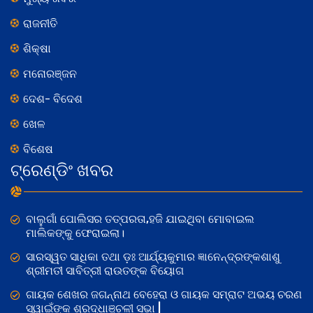
ରାଜନୀତି
ଶିକ୍ଷା
ମନୋରଞ୍ଜନ
ଦେଶ- ବିଦେଶ
ଖେଳ
ବିଶେଷ
ଟ୍ରେଣ୍ଡିଂ ଖବର
ବାଲୁଗାଁ ପୋଲିସର ତତ୍‌ପରତା,ହଜି ଯାଇଥିବା ମୋବାଇଲ
ମାଲିକଙ୍କୁ ଫେରାଇଲା।
ସାରସ୍ୱତ ସାଧିକା ତଥା ଡ଼ଃ ଆର୍ଯ୍ୟକୁମାର ଜ୍ଞାନେନ୍ଦ୍ରଙ୍କଶାଶୁ
ଶ୍ରୀମତୀ ସାବିତ୍ରୀ ରାଉତଙ୍କ ବିୟୋଗ
ଗାୟକ ଶେଖର ଜଗନ୍ନାଥ ବେହେରା ଓ ଗାୟକ ସମ୍ରାଟ ଅଭୟ ଚରଣ
ସ୍ୱାଇଁଙ୍କ ଶ୍ରଦ୍ଧାଞ୍ଚଳୀ ସଭା |