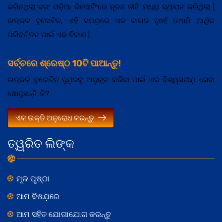
କରିନଥିଲା ବରଂ ଓଡ଼ିଆ ରିପୋର୍ଟିଂରେ ନୂତନ ନୀତି ମଧ୍ଯ଼ ସ୍ଥାପନ କରିଥିଲା |
ଉତ୍କଳ ବୁଲେଟିନ, ଏହି ସମଯ଼ରେ ଏକ କାଗଜ ନୁହେଁ ତଥାପି ଆର୍ଥିକ
ପରିବର୍ତ୍ତନ ପାଇଁ ଏକ ବିକାଶ |
ସର୍ଚ୍ଚରେ ଶ୍ରେଷ୍ଠ 10ଟି ପାଆନ୍ତୁ!
ଉତ୍କଳ ବୁଲେଟିନ ନ୍ଯ଼ୁଜକୁ ଅନୁକୂଳ କରିବା ପାଇଁ ଏକ ବିଶ୍ୱସନୀଯ଼ ସେବା
ଖୋଜୁଛନ୍ତି କି?
ଏକ ଉକ୍ତି ଅନୁରୋଧ କରନ୍ତୁ
ତ୍ୱରିତ ଲିଙ୍କ
ମୂଳ ପୃଷ୍ଠା
ଆମ ବିଷଯ଼ରେ
ଆମ ସହିତ ଯୋଗାଯୋଗ କରନ୍ତୁ