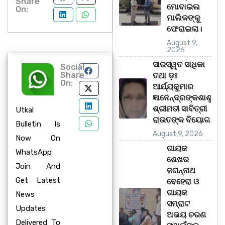
Share
ମୋବାଇଲ
On:
ମାଲିକଙ୍କୁ
ଫେରାଇଲା।
August 9,
2026
ସାରସ୍ୱତ ସାଧିକା
Social
Share
ତଥା ଡ଼ଃ
On:
ଆର୍ଯ୍ୟକୁମାର
ଜ୍ଞାନେନ୍ଦ୍ରଙ୍କଶାଶୁ
ଶ୍ରୀମତୀ ସାବିତ୍ରୀ
Utkal
ରାଉତଙ୍କ ବିୟୋଗ
Bulletin Is
August 9, 2026
Now On
ଗାୟକ
WhatsApp
ଶେଖର
Join And
ଜଗନ୍ନାଥ
Get Latest
ବେହେରା ଓ
ଗାୟକ
News
ସମ୍ରାଟ
Updates
ଅଭୟ ଚରଣ
Delivered To