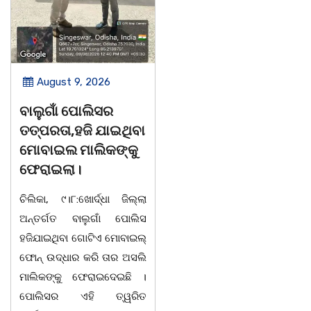
August 9, 2026
August 9, 2026
ବାଲୁଗାଁ ପୋଲିସର
ସାରସ୍ୱତ ସାଧିକା ତଥା
ତତ୍‌ପରତା,ହଜି ଯାଇଥିବା
ଡ଼ଃ ଆର୍ଯ୍ୟକୁମାର
ମୋବାଇଲ ମାଲିକଙ୍କୁ
ଜ୍ଞାନେନ୍ଦ୍ରଙ୍କଶାଶୁ
ଫେରାଇଲା।
ଶ୍ରୀମତୀ ସାବିତ୍ରୀ
ରାଉତଙ୍କ ବିୟୋଗ
ଚିଲିକା, ୯।୮:ଖୋର୍ଦ୍ଧା ଜିଲ୍ଲା
ଅନ୍ତର୍ଗତ ବାଲୁଗାଁ ପୋଲିସ
ଭୁବନେଶ୍ୱର ତା ୦୮/୦୮/୨୬ :
ହଜିଯାଇଥିବା ଗୋଟିଏ ମୋବାଇଲ୍
ବରିଷ୍ଠ ରାଜନେତା, ସଂସ୍କୃତି
ଫୋନ୍ ଉଦ୍ଧାର କରି ତାର ଅସଲି
ପୁରୁଷ ଡ଼ଃ ଆର୍ଯ୍ୟ କୁମାର
ମାଲିକଙ୍କୁ ଫେରାଇଦେଇଛି ।
ଜ୍ଞାନେନ୍ଦ୍ରଙ୍କ ଶାଶୁ ଶ୍ରୀମତୀ
ପୋଲିସର ଏହି ତ୍ୱରିତ
ସାବିତ୍ରୀ ରାଉତଙ୍କ