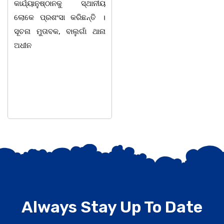
କାର୍ଯ୍ୟାନୁଷ୍ଠାନକୁ ସ୍ଥାନୀୟ
ଭୁବନେଶ୍ୱରସ୍ଥିତ ଏକ ଘରୋଇ
ଲୋକେ ପ୍ରଶଂସା କରିଛନ୍ତି ।
ହସ୍ପିଟାଲରେ ୮୭ ବର୍ଷ ବୟସରେ
ସୂଚନା ମୁତାବକ, ବାଲୁଗାଁ ଥାନା
ହୃଦଘାତରେ ପରଲୋକ ଘଟିଛି ।
ଅଧୀନ
ସେ ଜଣେ ଅତ୍ୟନ୍ତ
Always Stay Up To Date