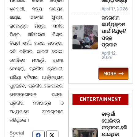
ମହାରଣା, ଭବାନୀ ଶଙ୍କର
ସଭ୍ୟ/ସଭ୍ୟା
ଶତପଥୀ, ସତ୍ୟ ନାରାୟଣ
April 17, 2026
ନାୟକ, ସରୋଜ ଗୁପ୍ତା,
ଜନଗଣନା
କାର୍ଯ୍ୟକ୍ରମ
ରାଜେନ୍ଦ୍ର ମିଶ୍ର, ସମୀର
ପାଇଁ ନିଯୁକ୍ତି
ମିଶ୍ର, ସବିତାରଣୀ ମିଶ୍ର,
ପତ୍ର
ଦିପ୍ତୀ ଶର୍ମା, ମଳୟ ଗଡତ୍ୟା,
ପ୍ରଦାନ
ରବି ବହିଦାର, ଭାବନୀ ଭୋଇ,
April 12,
2026
ଗୋବିନ୍ଦ ମହାନ୍ତି, ସୁଭାଷ
ବେହେରା, ପ୍ରଦୀପ ତ୍ରିପାଠୀ,
MORE
ପ୍ରିୟା ବହିଦାର, ଆର୍ତ୍ତତ୍ରାଣ
ପୁରୋହିତ, ପ୍ରଦୀପ ମହାପାତ୍ର,
ମୋହନଗୋପାଳ ପଣ୍ଡା,
ENTERTAINMENT
ପ୍ରଦୀପ ମହାପାତ୍ର ଓ
ଅନ୍ୟମାନେ ଅଂଶଗ୍ରହଣ
ବାଲୁଗାଁ
କରିଥିଲେ ।
ପୋଲିସର
ତତ୍‌ପରତା,ହଜି
Social
ଯାଇଥିବା