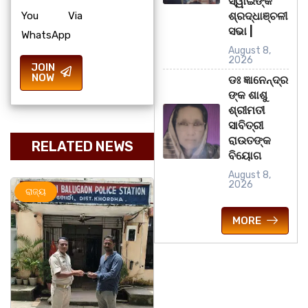
ସ୍ୱାଇଁଙ୍କ
You Via
ଶ୍ରଦ୍ଧାଞ୍ଚଳୀ
ସଭା |
WhatsApp
August 8,
2026
JOIN
NOW
ଡଃ ଜ୍ଞାନେନ୍ଦ୍ର
ଙ୍କ ଶାଶୁ
ଶ୍ରୀମତୀ
ସାବିତ୍ରୀ
ରାଉତଙ୍କ
RELATED NEWS
ବିୟୋଗ
August 8,
2026
ରାଜ୍ୟ
ମହାନଗର
ରାଜ୍ୟ
MORE