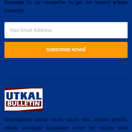
Subscribe to our newsletter to get our newest articles
instantly!
SUBSCRIBE NOW
ଆଶ୍ଚର୍ଯ୍ଯ଼ଜନକ ଭାବରେ ଅନେକ ପ୍ରଥମ ସହିତ, ଉତ୍କଳ ବୁଲେଟିନ,
ଓଡ଼ିଶାର ଗଣମାଧ୍ଯ଼ମ ବ୍ଯ଼ବସାଯ଼ରେ କେବଳ ଏକ ଉତ୍ଥାନ ହାସଲ